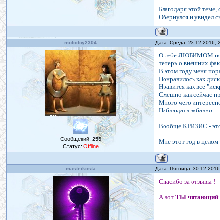
Благодаря этой теме, 
Обернулся и увидел с
molodoy2304
Дата: Среда, 28.12.2016,
О себе ЛЮБИМОМ пох
теперь о внешних факт
В этом году меня пор
Понравилось как диск
Нравится как все "ис
Смешно как сейчас пр
Много чего интересно
Наблюдать забавно.
Вообще КРИЗИС - это
Сообщений:
253
Мне этот год в целом
Статус:
Offline
masterkosta
Дата: Пятница, 30.12.2016
Спасибо за отзывы !
А вот
ТЫ читающий 