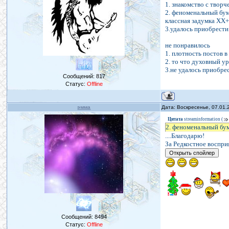
1. знакомство с твор
2. феноменальный бу
классная задумка Х
3.удалось приобрести
не понравилось
1. плотность постов 
2. то что духовный у
3.не удалось приобрес
Сообщений:
817
Статус:
Offline
эмма
Дата: Воскресенье, 07.01.
Цитата
streaminformation
(
2. феноменальный бум
....Благодарю!
За Редкостное восприя
Сообщений:
8494
Статус:
Offline