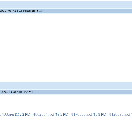
.2019, 09:41 | Сообщение #
10
, 00:42 | Сообщение #
11
5408.jpg
·
4662034.jpg
·
8176333.jpg
·
8128597.jpg
(112.2 Kb)
(69.5 Kb)
(88.9 Kb)