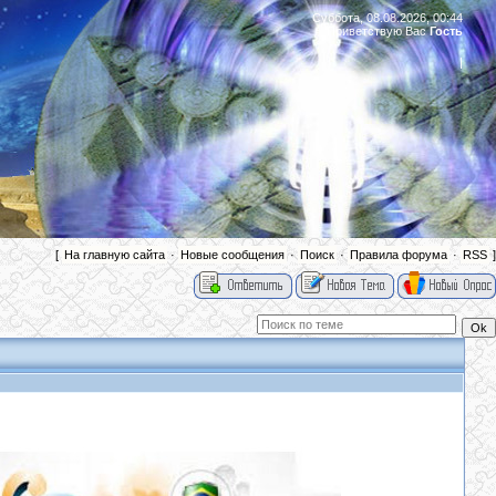
Суббота, 08.08.2026, 00:44
Приветствую Вас
Гость
|
[
На главную сайта
·
Новые сообщения
·
Поиск
·
Правила форума
·
RSS
]