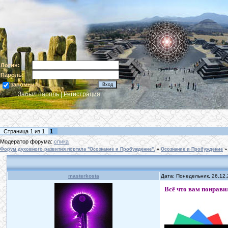
Логин:
Пароль:
запомнить
Забыл пароль
|
Регистрация
Страница
1
из
1
1
Модератор форума:
спика
Форум духовного развития портала "Осознание и Пробуждение".
»
Осознание и Пробуждение
»
masterkosta
Дата: Понедельник, 26.12
Всё что вам понравил