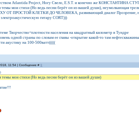
чеством Atlantida Project, Ногу Свело, E.S.T. и конечно же КОНСТАНТИНА СТ
м темы мои стихи (Но ведь песни берёт он из вашей души), неумолкающая тр
Х+ХУ ОТ ПРОСТОЙ КЛЕТКИ ДО ЧЕЛОВЕКА, развивающий диалог Прозрение, нУ 
 электроакустическую гитару CORT)))
в теме Творчество=плотности населения на квадратный километр в Тундре
ровень одной страны по словам ее главы -открытие какой-то там нефтескважины 
ти акустику на 100-500ватт(((((
2018, 11:54 | Сообщение #
9
)
 темы мои стихи (Но ведь песни берёт он из вашей души)
тие!!!