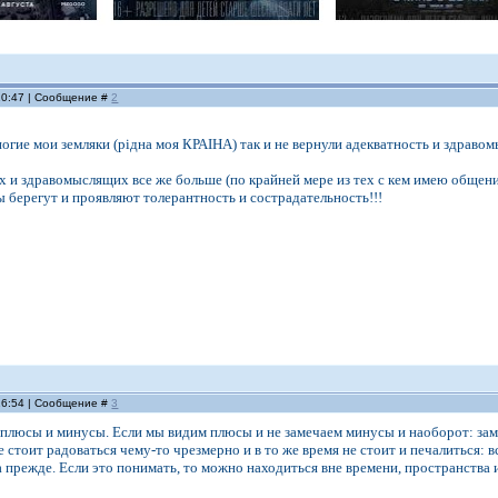
 10:47 | Сообщение #
2
огие мои земляки (рiдна моя КРАIНА) так и не вернули адекватность и здраво
х и здравомыслящих все же больше (по крайней мере из тех с кем имею общение
 берегут и проявляют толерантность и сострадательность!!!
 16:54 | Сообщение #
3
плюсы и минусы. Если мы видим плюсы и не замечаем минусы и наоборот: зам
е стоит радоваться чему-то чрезмерно и в то же время не стоит и печалиться: в
а прежде. Если это понимать, то можно находиться вне времени, пространства