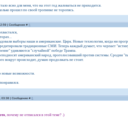
стало ясно для меня, что на этот год жаловаться не приходится.
колько прошел по своей тропинке не торопясь.
 22:59 | Сообщение #
5
вастался,
орах...
адовали выборы наши и американские. Цирк. Новые технологии, когда ни прог
редитировали традиционные СМИ. Теперь каждый думает, что черпает "истину
кренне" удивляются "случайной" победе Трампа.
еподносят американский народ, проголосовавший против системы. Сродни "па
го вокруг происходит, думаю продолжать не стоит.
 новые возможности.
 понравился.
, 03:38 | Сообщение #
6
это
, почему не отписался в этой теме? .)