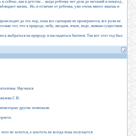
сейчас, как в детстве.... когда ребенку нет дела до метаний и невзгод ,
блюдает жизнь.. Но, в отличие от ребенка, уже очень много знаешь и
роисходит до тех пор, пока все сценарии не проиграются, все роли не
ько тот, что к природе, небу, звездам, земле, воде, живым существам.
ось выбраться на природу и насладиться бытием. Так вот этот год был
енталгина. Научился.
валева С.В.
и некоторые другие помешали.
ернета.
чего не хочется, а захотеть не всегда пока получается.