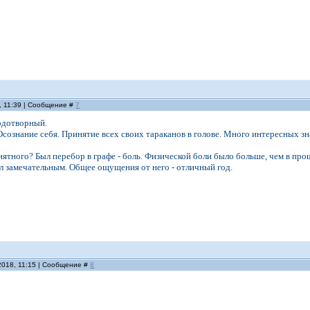
, 11:39 | Сообщение #
7
одотворный.
сознание себя. Принятие всех своих тараканов в голове. Много интересных зн
иятного? Был перебор в графе - боль. Физической боли было больше, чем в про
был замечательным. Общее ощущения от него - отличный год.
2018, 11:15 | Сообщение #
8