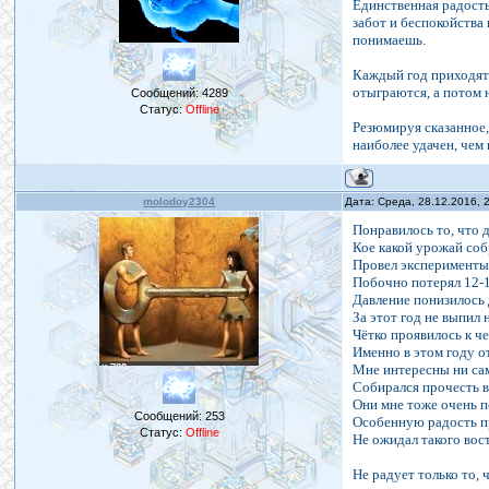
Единственная радость,
забот и беспокойства
понимаешь.
Каждый год приходят 
отыграются, а потом 
Сообщений:
4289
Статус:
Offline
Резюмируя сказанное,
наиболее удачен, чем
molodoy2304
Дата: Среда, 28.12.2016,
Понравилось то, что
Кое какой урожай соб
Провел эксперименты 
Побочно потерял 12-15
Давление понизилось
За этот год не выпил 
Чётко проявилось к че
Именно в этом году о
Мне интересны ни сам
Собирался прочесть в
Они мне тоже очень п
Сообщений:
253
Особенную радость п
Статус:
Offline
Не ожидал такого вост
Не радует только то, 