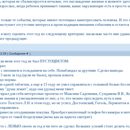
 которая не сбалансируется печалью, это наслаждение жизнью в моменте здесь и 
 взрослых, когда ребенок принимает такими, какие окружающие есть и просто на
только те события, которые имеют потенциал заинтересовать человека. И это п
наступает отсутствие интереса к происходящим внешним событиям и остается тол
 я могу оценить этот год по следующему критерию: насколько часто мне удавал
 все предыдущие.
 22:29 | Сообщение #
4
 для меня этот год не был ПУСТОЦВЕТОМ.
рал.
с питанием и голоданием на себе. Понаблюдал за другими. Сделал выводы.
 кило за год (цели не было), пропала изжога.
 до нормы.
ни одной таблетки, а еще в 15 году не умел справляться с головной болью без п
му "душа лежит", куда она (душа) меня тянет.
ткрыл для себя интересные проекты от Максима Садовника, Сундакова В.В., Ко
и знания и умозаключения от них, а то, что можно проследить путь к ним.
сего Толстого Л.Н. в этом году, но не успел, Достоевский, Гоголь, Лермонтов 
онравились.
ринесла сегодняшняя покупка. Приобрел кнопочный телефон без камеры и инт
орга от такой безделушки (жена как на идиота смотрит).
что с ЛЕНЬЮ своею за год я ни чего не сделал. Больших усилий стоит делать то, 