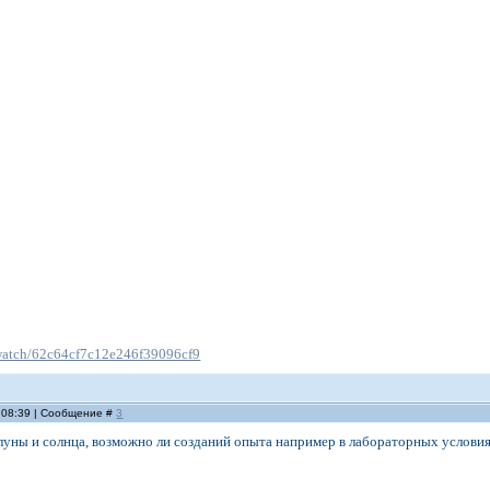
/watch/62c64cf7c12e246f39096cf9
, 08:39 | Сообщение #
3
луны и солнца, возможно ли созданий опыта например в лабораторных услови