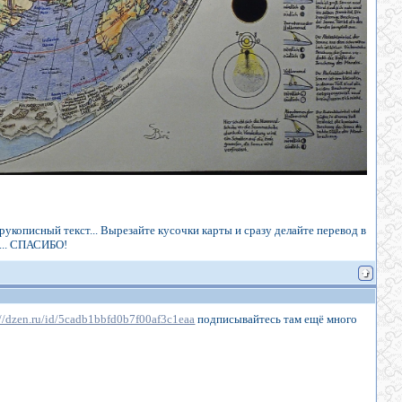
рукописный текст... Вырезайте кусочки карты и сразу делайте перевод в
... СПАСИБО!
://dzen.ru/id/5cadb1bbfd0b7f00af3c1eaa
подписывайтесь там ещё много