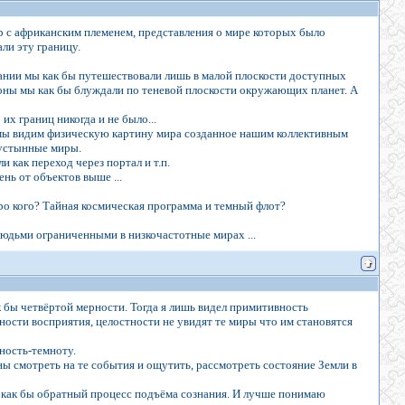
р с африканским племенем, представления о мире которых было
ли эту границу.
нании мы как бы путешествовали лишь в малой плоскости доступных
роны мы как бы блуждали по теневой плоскости окружающих планет. А
их границ никогда и не было...
, мы видим физическую картину мира созданное нашим коллективным
пустынные миры.
 как переход через портал и т.п.
нь от объектов выше ...
про кого? Тайная космическая программа и темный флот?
юдьми ограниченными в низкочастотные мирах ...
к бы четвёртой мерности. Тогда я лишь видел примитивность
ности восприятия, целостности не увидят те миры что им становятся
ность-темноту.
ны смотреть на те события и ощутить, рассмотреть состояние Земли в
аю как бы обратный процесс подъёма сознания. И лучше понимаю