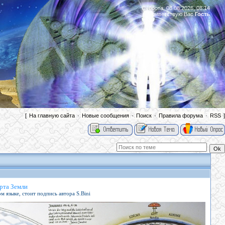
Суббота, 08.08.2026, 08:14
Приветствую Вас
Гость
|
[
На главную сайта
·
Новые сообщения
·
Поиск
·
Правила форума
·
RSS
]
арта Земли
 языке, стоит подпись автора S.Bini