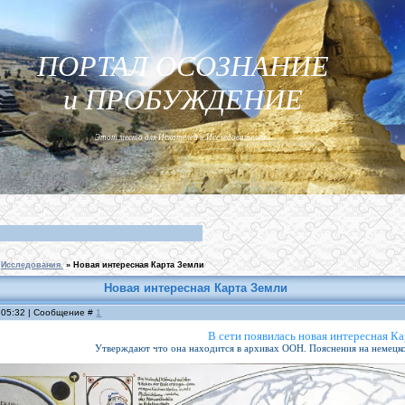
ПОРТАЛ ОСОЗНАНИЕ
и ПРОБУЖДЕНИЕ
Этот место для Искателей и Исследователей...
Исследования.
»
Новая интересная Карта Земли
Новая интересная Карта Земли
, 05:32 | Сообщение #
1
В сети появилась новая интересная К
Утверждают что она находится в архивах ООН. Пояснения на немецком