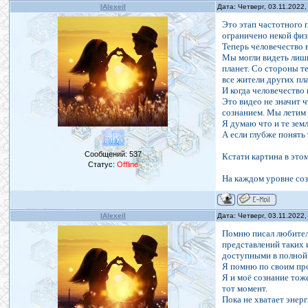
IAlexeiI
Дата: Четверг, 03.11.2022
Это этап частотного 
ограничено некой физ
Теперь человечество 
Мы могли видеть лишь
планет. Со стороны т
все жители других пл
И когда человечество 
Это видео не значит 
сознанием. Мы летим
Я думаю что и те земл
А если глубже понять 
Сообщений:
537
Кстати картина в это
Статус:
Offline
На каждом уровне соз
IAlexeiI
Дата: Четверг, 03.11.2022
Помню писал любителя
представлений таких 
доступными в полной
Я помню по своим про
Я и моё сознание тож
тот момент.
Пока не хватает энер