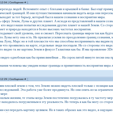
, 12:04 | Сообщение #
6
перехода людей. Вспомните опыт с блохами и крышкой в банке. Был ещё приме
ической границей. И они путешественников начинали видеть когда они пересека
выходит за тот барьер, который был в нашем сознании и восприятии мира.
 сферу Земли, Луны и других планет. А исходя из представлений в нашем соз
е кто видел наши попытки исследования других планет и нашей Земли. Со сто
анет и природа находятся в более высоких частотах восприятия.
подымает свой уровень, оно и сможет. Пересекать границы миров так как будто 
что Луны нету она есть. Но прилагая усилия по преодолению границ сознания
 на Луну, Марс но в той плоскости что мы способны воспринимать мы видим 
и что проявились на карте, отдельные люди посещали. Но со стороны это видели
то видно та же картина Земля в фокусе Галактики как бы. И мы проявление 3Dте
м видео однобокая как бы прямолинейная ... На сорок пятой минуте песня она 
нания человека мы увидим новые границы и примитивность восприятия мира л
, 12:29 | Сообщение #
7
м плоской земли о том, что Землю можно видеть плоской только с позиции ка
исследований. Эта работа уже более продвинута. Но они опять из-за ограничен
 мере.
шлым жизням, те этапы когда Земля постепенно погружалась в ту частоту-мер
е находилось погруженным в эту реальность. Но теперь я как бы могу со сторо
гии-сил передать картину целиком. Но в таких образах как это видео, я ощущ