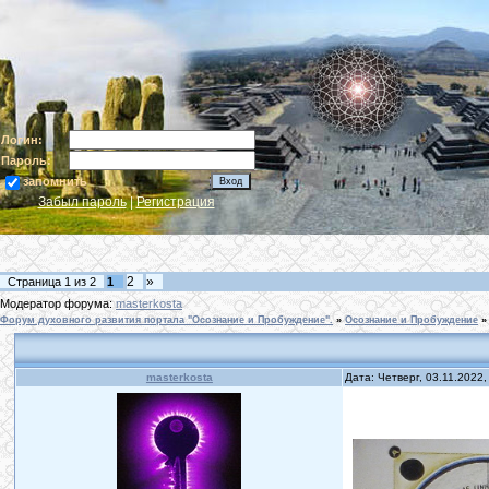
Логин:
Пароль:
запомнить
Забыл пароль
|
Регистрация
2
»
Страница
1
из
2
1
Модератор форума:
masterkosta
Форум духовного развития портала "Осознание и Пробуждение".
»
Осознание и Пробуждение
»
masterkosta
Дата: Четверг, 03.11.2022