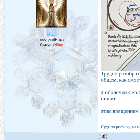
Сообщений:
3408
Статус:
Offline
Трудно разобрат
общем, как смогл
4 оболочки 4 ко
ставит
этим вращением 
Судя по рисунку, на 