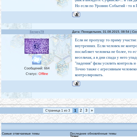
Но если по Уровню Событий - то в 
Sergey79
Дата: Понедельник, 31.08.2015, 08:54 | 
Если не пропущу то приму участие.
внутренних. Если человек не контро
послабляет человека не более, то е
весельчак, а в дни спада у него уп
"падения" фазы усилить контроль и
Сообщений:
664
Точно также с агресивным человеко
Статус:
Offline
контролировать.
2
3
»
Страница
1
из
3
1
Самые отвечаемые темы
Последние обновлённые темы
Тема: