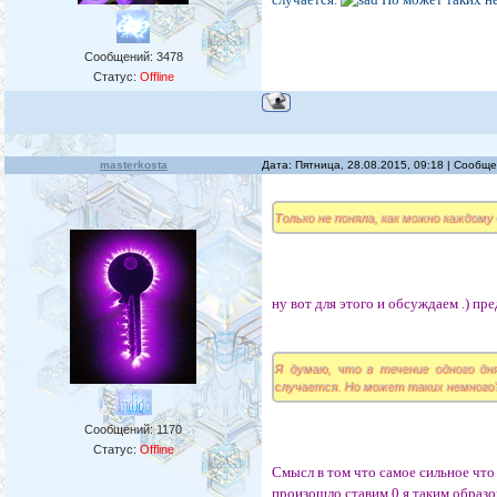
Сообщений:
3478
Статус:
Offline
masterkosta
Дата: Пятница, 28.08.2015, 09:18 | Сообщ
Только не поняла, как можно каждому 
ну вот для этого и обсуждаем .) пр
Я думаю, что в течение одного дн
случается. Но может таких немного
Сообщений:
1170
Статус:
Offline
Смысл в том что самое сильное что
произошло ставим 0 я таким образом