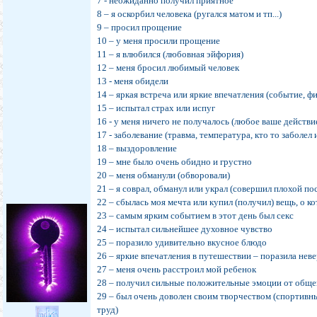
7 - неожиданно получил приятное
8 – я оскорбил человека (ругался матом и тп...)
9 – просил прощение
10 – у меня просили прощение
11 – я влюбился (любовная эйфория)
12 – меня бросил любимый человек
13 - меня обидели
14 – яркая встреча или яркие впечатления (событие, ф
15 – испытал страх или испуг
16 - у меня ничего не получалось (любое ваше действ
17 - заболевание (травма, температура, кто то заболе
18 – выздоровление
19 – мне было очень обидно и грустно
20 – меня обманули (обворовали)
21 – я соврал, обманул или украл (совершил плохой по
22 – сбылась моя мечта или купил (получил) вещь, о к
23 – самым ярким событием в этот день был секс
24 – испытал сильнейшее духовное чувство
25 – поразило удивительно вкусное блюдо
26 – яркие впечатления в путешествии – поразила нев
27 – меня очень расстроил мой ребенок
28 – получил сильные положительные эмоции от обще
29 – был очень доволен своим творчеством (спортивн
труд)