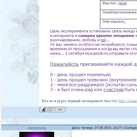
Кто не в курсе первый эксперимент был тут
http://mas
masterkosta
Дата: Четверг, 27.08.2015, 20:27 | Сообщ