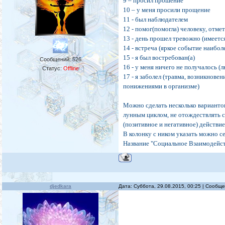
9 – просил прошение
10 – у меня просили прощение
11 - был наблюдателем
12 - помог(помогла) человеку, отм
13 - день прошел тревожно (имеется
14 - встреча (яркое событие наибо
15 - я был востребован(а)
Сообщений:
526
16 - у меня ничего не получалось 
Статус:
Offline
17 - я заболел (травма, возникнове
понижениями в организме)
Можно сделать несколько вариантов 
лунным циклом, не отождествлять се
(позитивное и негативное) действи
В колонку с ником указать можно 
Название "Социальное Взаимодейс
djedkara
Дата: Суббота, 29.08.2015, 00:25 | Сообщ