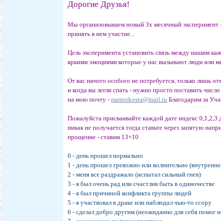
Дорогие Друзья!
Мы организовываем новый 3х месячный эксперимент -
принять в нем участие...
Цель эксперимента установить связь между нашим каж
яркими эмоциями которые у нас вызывают люди или мы у
От вас ничего особого не потребуется, только лишь о
и когда вы легли спать - нужно просто поставить числ
на мою почту -
masterkosta@mail.ru
Благодарим за Уча
Пожалуйста присваивайте каждой дате индекс 0,1,2,3 д
никак не получается тогда ставьте через запятую нап
прощение - ставим 13+10
0 - день прошел нормально
1 - день прошел тревожно или волнительно (внутренне
2 - меня все раздражало (испытал сильный гнев)
3 - я был очень рад или счастлив быть в одиночестве
4 - я был причиной конфликта группы людей
5 - я участвовал в драке или наблюдал чью-то ссору
6 - сделал добро другим (неожиданно для себя помог 