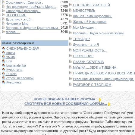
8908
Осознания от Сириуса .
ПОСЛАНИЕ УЧИТЕЛЕЙ
8700
Что происходит сейчас в Мире...
7246
МЕНЕСТРЕЛЬ
Свободный разговор...
4776
ПРОЗРЕНИЕ
Личная Тема Фёдоровны.
4379
Дуратино - это Я
Жизнь в 5 Измерении
3731
Человек и Мир
3418
Моя Мелодия...
Вопросы к Индиго и Кристальным...
3048
Любовь...
Каббала - Наука о смысле жизни.
ТРУБАДУР
Самые разговорчивые
Дуратино - это Я
СНЕЖЭЛЬ-БИО-ДАР
МОЯ РЕАЛЬНОСТЬ...
спика
ПРОЗРЕНИЕ
эмма
Enn
СКАЗКИ СКРИПАЧА
bognatalenka
МУзыКА ....ЗВУК и ТИШИНА
Курортина
ПРИРОДА ИЛЛЮЗОРНОГО ВОСПРИЯТИ
Rukola
страж_вселенной
Реальная История нашей цивилизации.
Кувшинка
РАЗГОВОР С ТВОРЦОМ
НОВЫЕ ПРАВИЛА НАШЕГО ФОРУМА...
СМОТРЕТЬ ВСЕ НОВЫЕ СООБЩЕНИЯ ФОРУМА...
Наш лучший форум духовного развития от проекта "Осознание и Пробуждение" уже
для многих стал, родным домом. Здесь круглосуточное общение на темы духовного
роста и развития в нашем чате и на страницах форума. Познание Тайн мироздания.
Есть ли смысл жизни? И в чем он? Что такое осознание и пробуждение? Влияет ли
питание сыроедение вегетарианство на духовный рост? Куда отправляется человек и