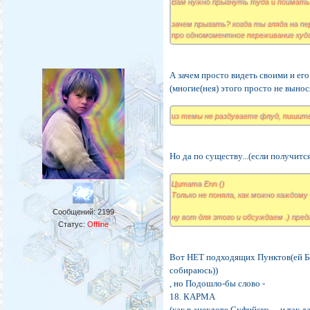
Вам нужно прыгнуть туда и поймать
зачем прыгать? когда ты гляда на пе
про одномоментное переживание куда
А зачем просто видеть своими и его
(многие(нея) этого просто не вынос
из темы не раздуваете флуд, пишит
Но да по существу...(если получится.
Цитата Enn ()
Только не поняла, как можно каждому 
Сообщений:
2199
ну вот для этого и обсуждаем .) пре
Статус:
Offline
Вот НЕТ подходящих Пунктов(ей Бог
собираюсь))
, но Подошло-бы слово -
18. КАРМА
(как в анекдоте Суфийско-... и так д