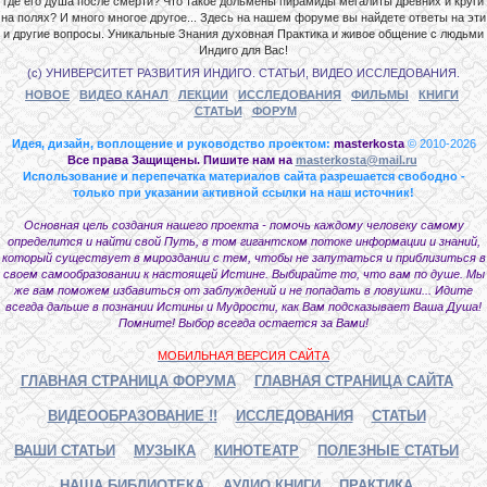
где его душа после смерти? Что такое дольмены пирамиды мегалиты древних и круги
на полях? И много многое другое... Здесь на нашем форуме вы найдете ответы на эти
и другие вопросы. Уникальные Знания духовная Практика и живое общение с людьми
Индиго для Вас!
(с) УНИВЕРСИТЕТ РАЗВИТИЯ ИНДИГО. СТАТЬИ, ВИДЕО ИССЛЕДОВАНИЯ.
НОВОЕ
ВИДЕО КАНАЛ
ЛЕКЦИИ
ИССЛЕДОВАНИЯ
ФИЛЬМЫ
КНИГИ
СТАТЬИ
ФОРУМ
Идея, дизайн, воплощение и руководство проектом:
masterkosta
© 2010-2026
Все права Защищены. Пишите нам на
masterkosta@mail.ru
Использование и перепечатка материалов сайта разрешается свободно -
только при указании активной ссылки на наш источник!
Основная цель создания нашего проекта - помочь каждому человеку самому
определится и найти свой Путь, в том гигантском потоке информации и знаний,
который существует в мироздании с тем, чтобы не запутаться и приблизиться в
своем самообразовании к настоящей Истине. Выбирайте то, что вам по душе. Мы
же вам поможем избавиться от заблуждений и не попадать в ловушки... Идите
всегда дальше в познании Истины и Мудрости, как Вам подсказывает Ваша Душа!
Помните! Выбор всегда остается за Вами!
МОБИЛЬНАЯ ВЕРСИЯ САЙТА
ГЛАВНАЯ СТРАНИЦА ФОРУМА
ГЛАВНАЯ СТРАНИЦА САЙТА
ВИДЕООБРАЗОВАНИЕ !!
ИССЛЕДОВАНИЯ
СТАТЬИ
ВАШИ СТАТЬИ
МУЗЫКА
КИНОТЕАТР
ПОЛЕЗНЫЕ СТАТЬИ
НАША БИБЛИОТЕКА
АУДИО КНИГИ
ПРАКТИКА