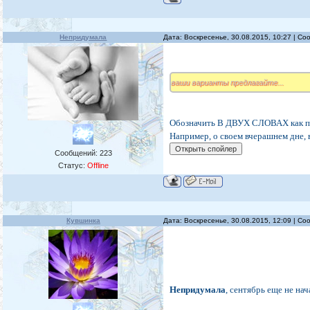
Непридумала
Дата: Воскресенье, 30.08.2015, 10:27 | С
ваши варианты предлагайте...
Обозначить В ДВУХ СЛОВАХ как пр
Например, о своем вчерашнем дне, в
Сообщений:
223
Статус:
Offline
Кувшинка
Дата: Воскресенье, 30.08.2015, 12:09 | С
Непридумала
, сентябрь еще не на