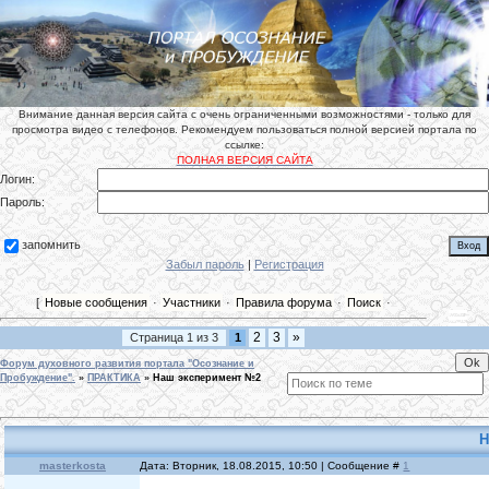
Внимание данная версия сайта с очень ограниченными возможностями - только для
просмотра видео с телефонов. Рекомендуем пользоваться полной версией портала по
ссылке:
ПОЛНАЯ ВЕРСИЯ САЙТА
Логин:
Пароль:
запомнить
Забыл пароль
|
Регистрация
[
Новые сообщения
·
Участники
·
Правила форума
·
Поиск
·
2
3
»
Страница
1
из
3
1
Форум духовного развития портала "Осознание и
Пробуждение".
»
ПРАКТИКА
»
Наш эксперимент №2
Н
masterkosta
Дата: Вторник, 18.08.2015, 10:50 | Сообщение #
1