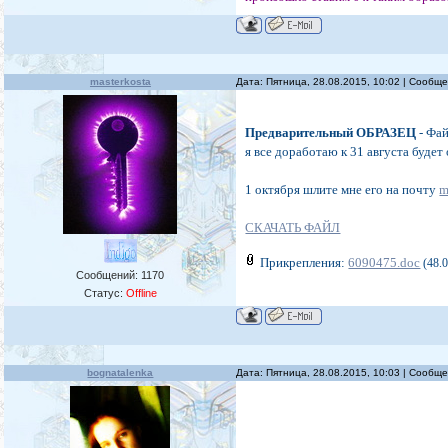
masterkosta
Дата: Пятница, 28.08.2015, 10:02 | Сообщ
Предварительный ОБРАЗЕЦ
- Фай
я все доработаю к 31 августа будет
1 октября шлите мне его на почту
m
СКАЧАТЬ ФАЙЛ
Прикрепления:
6090475.doc
(48.
Сообщений:
1170
Статус:
Offline
bognatalenka
Дата: Пятница, 28.08.2015, 10:03 | Сообщ