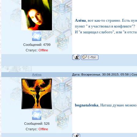
Алёна
, вот как-то странно. Есть п
пункт " я участвовал в конфликте"?
И "я защищал слабого", или "я отст
Сообщений:
4799
Статус:
Offline
Алёна
Дата: Воскресенье, 30.08.2015, 05:58 | С
bognatalenka
, Наташ думаю можно, 
Сообщений:
526
Статус:
Offline