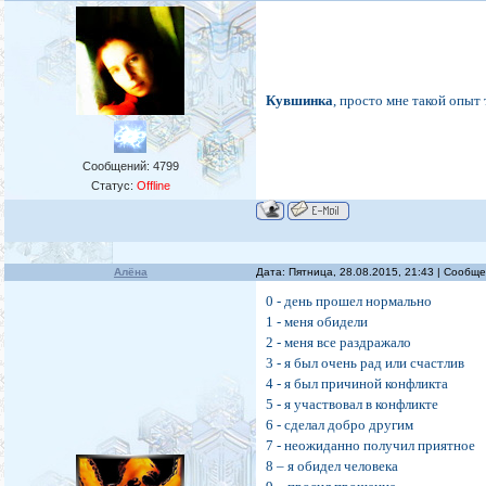
Кувшинка
, просто мне такой опыт
Сообщений:
4799
Статус:
Offline
Алёна
Дата: Пятница, 28.08.2015, 21:43 | Сообщ
0 - день прошел нормально
1 - меня обидели
2 - меня все раздражало
3 - я был очень рад или счастлив
4 - я был причиной конфликта
5 - я участвовал в конфликте
6 - сделал добро другим
7 - неожиданно получил приятное
8 – я обидел человека