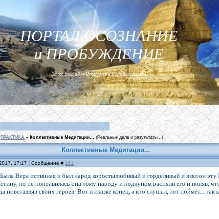
ПОРТАЛ ОСОЗНАНИЕ
и ПРОБУЖДЕНИЕ
Этот место для Искателей и Исследователей...
ПРАКТИКА
»
Коллективные Медитации...
(Реальные дела и результаты...)
Коллективные Медитации...
.2017, 17:17 | Сообщение #
161
Была Вера истинная и был народ коростылюбивый и горделивый и взял он эту В
тину, но не понравилась она тому народу и подкупом распяли его и поняв, что
. да повставляв своих героев. Вот и сказке конец, а кто слушал, тот поймёт... та