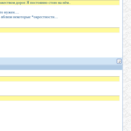
ножеством дорог. Я постоянно стою на нём..
о нужен.....
ь вблизи некоторые *окрестности....