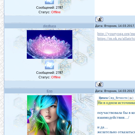
Сообщений:
2787
Статус:
Offline
djedkara
Дата: Вторник, 14.03.2017
http://youryoga.org/m
https://m.ok.ru/allat
Сообщений:
2787
Статус:
Offline
Enn
Дата: Вторник, 14.03.2017
Цитата
След_Вечности
(
)
Ни в одном источнике
поучаствовала бы в ко
взаимодействия..../
и да....
желательно отказаться