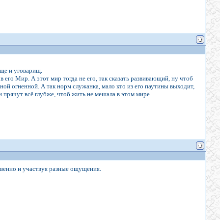
ище и уговарищ.
 в его Мир. А этот мир тогда не его, так сказать развивающий, ну чтоб
еной огненной. А так норм служанка, мало кто из его паутины выходит,
 и прячут всё глубже, чтоб жить не мешала в этом мире.
ственно и участвуя разные ощущения.