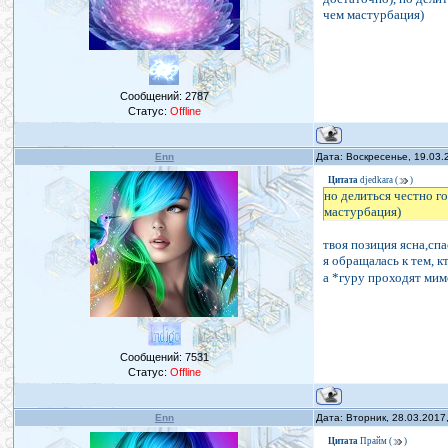
чем мастурбация)
Сообщений:
2787
Статус:
Offline
Enn
Дата: Воскресенье, 19.03.
Цитата
djedkara
(
)
но делиться честно го
мастурбация)
твоя позиция ясна,сп
я обращалась к тем, к
а *гуру проходят мим
Сообщений:
7531
Статус:
Offline
Enn
Дата: Вторник, 28.03.2017
Цитата
Прайм
(
)