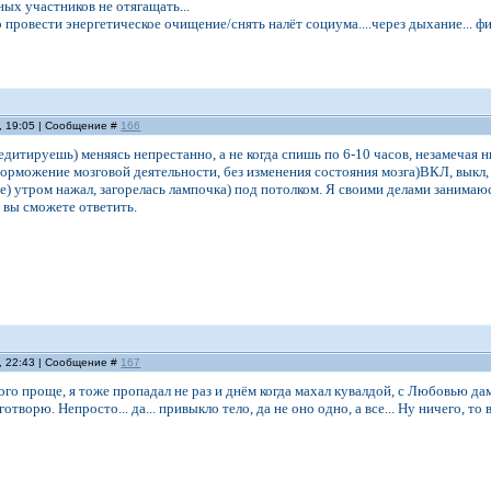
ных участников не отягащать...
провести энергетическое очищение/снять налёт социума....через дыхание... 
, 19:05 | Сообщение #
166
дитируешь) меняясь непрестанно, а не когда спишь по 6-10 часов, незамечая н
торможение мозговой деятельности, без изменения состояния мозга)ВКЛ, выкл, 
ате) утром нажал, загорелась лампочка) под потолком. Я своими делами занима
 вы сможете ответить.
, 22:43 | Сообщение #
167
ного проще, я тоже пропадал не раз и днём когда махал кувалдой, с Любовью да
готворю. Непросто... да... привыкло тело, да не оно одно, а все... Ну ничего, т