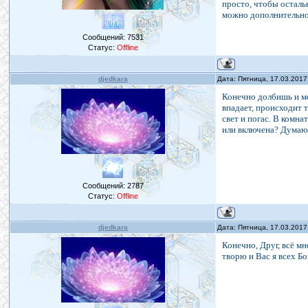
просто, чтобы осталь
можно дополнительно 
Сообщений:
7531
Статус:
Offline
djedkara
Дата: Пятница, 17.03.2017
Конечно долбишь и ме
впадает, происходит 
свет и погас. В комн
или включена? Думаю
Сообщений:
2787
Статус:
Offline
djedkara
Дата: Пятница, 17.03.2017
Конечно, Друг, всё м
творю и Вас я всех Бо