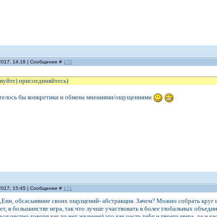
2017, 14:18 | Сообщение #
170
твуйте) присоединяйтесь)
хотелось бы конкретики и обмена мнениями/ощущениями
2017, 15:45 | Сообщение #
171
а,Енн, обсасыввние своих ощущений- абстракция. Зачем? Можно собрать круг и в
нет, в большинстве игра, так что лучше участвовать в более глобальных объеди
ься честно говоря как то нет желания) это как часть тебя и твоего мира, да и к