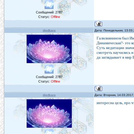
Сообщений:
2787
Статус:
Offline
djedkara
Дата: Понедельник, 13.03
Галилиянином был Иис
Динамическая?- это ко
Суть медитации значит
смотреть научились и 
да заглядывает в мир 
Сообщений:
2787
Статус:
Offline
djedkara
Дата: Вторник, 14.03.2017
интересна цель, про 