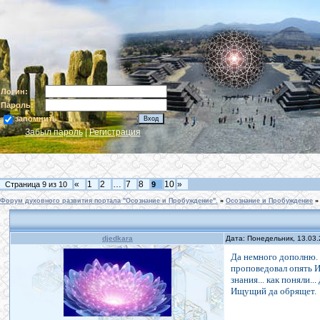
Логин:
Пароль:
запомнить
Забыл пароль
|
Регистрация
«
1
2
…
7
8
10
»
Страница
9
из
10
9
Форум духовного развития портала "Осознание и Пробуждение".
»
Осознание и Пробуждение
»
djedkara
Дата: Понедельник, 13.03
Да немного дополню. 
проповедовал опять Ис
знания... как поняли..
Ищущий да обрящет.