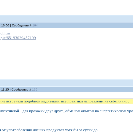
, 10:00 | Сообщение #
164
ed.htm
r/topic/65193029457199
, 11:25 | Сообщение #
165
 не встречала подобной медитации, все практики направлены на себя лично,
ллективной....для прокачки друг друга, обменом опытом на энергетическом уровн
 от употребеления мясных продуктов хотя бы за сутки до....