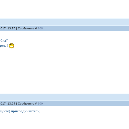
2017, 13:15 | Сообщение #
168
-бла?
дело!
2017, 13:24 | Сообщение #
169
твуйте) присоединяйтесь)