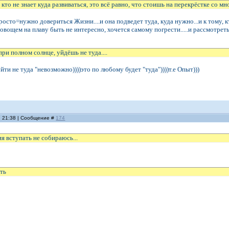
 кто не знает куда развиваться, это всё равно, что стоишь на перекрёстке со м
просто=нужно довериться Жизни....и она подведет туда, куда нужно...и к тому, кт
..овощем на плаву быть не интересно, хочется самому погрести.....и рассмотрет
 при полном солнце, уйдёшь не туда....
йти не туда "невозможно))))это по любому будет "туда"))))т.е Опыт)))
, 21:38 | Сообщение #
174
ия вступать не собираюсь...
уть