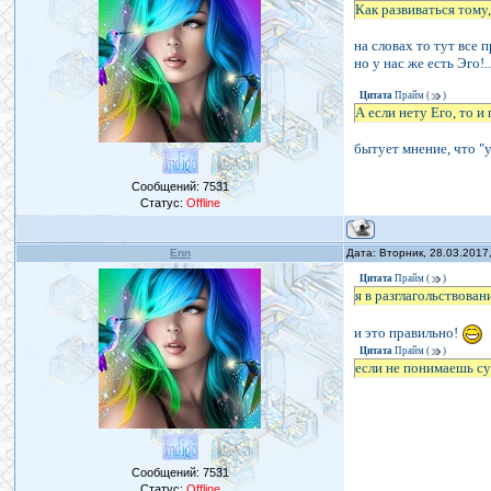
Как развиваться тому,
на словах то тут все 
но у нас же есть Эго!
Цитата
Прайм
(
)
А если нету Его, то и
бытует мнение, что "у
Сообщений:
7531
Статус:
Offline
Enn
Дата: Вторник, 28.03.2017
Цитата
Прайм
(
)
я в разглагольствован
и это правильно!
Цитата
Прайм
(
)
если не понимаешь с
Сообщений:
7531
Статус:
Offline