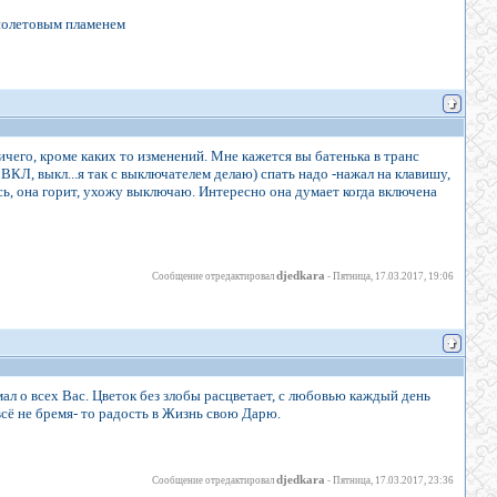
фиолетовым пламенем
ичего, кроме каких то изменений. Мне кажется вы батенька в транс
ВКЛ, выкл...я так с выключателем делаю) спать надо -нажал на клавишу,
юсь, она горит, ухожу выключаю. Интересно она думает когда включена
djedkara
Сообщение отредактировал
-
Пятница, 17.03.2017, 19:06
мал о всех Вас. Цветок без злобы расцветает, с любовью каждый день
о всё не бремя- то радость в Жизнь свою Дарю.
djedkara
Сообщение отредактировал
-
Пятница, 17.03.2017, 23:36