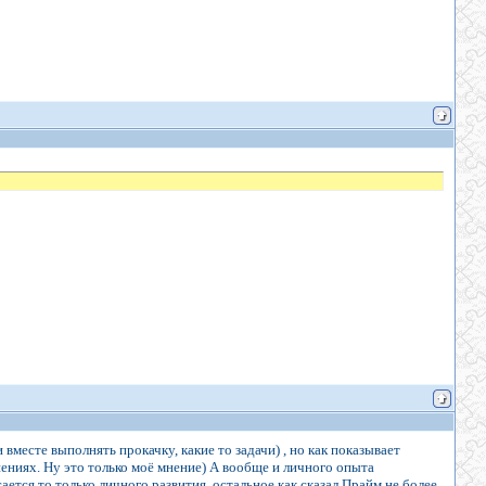
месте выполнять прокачку, какие то задачи) , но как показывает
нениях. Ну это только моё мнение) А вообще и личного опыта
асается то только личного развития, остальное как сказал Прайм не более