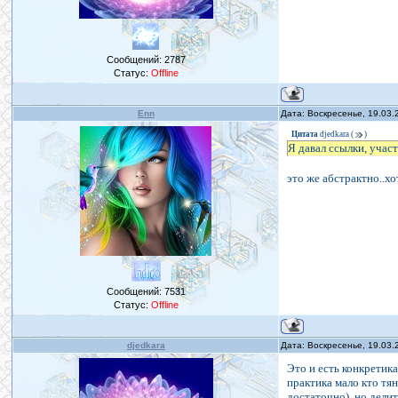
Сообщений:
2787
Статус:
Offline
Enn
Дата: Воскресенье, 19.03.
Цитата
djedkara
(
)
Я давал ссылки, учас
это же абстрактно..
Сообщений:
7531
Статус:
Offline
djedkara
Дата: Воскресенье, 19.03.
Это и есть конкретик
практика мало кто тя
достаточно), но делит