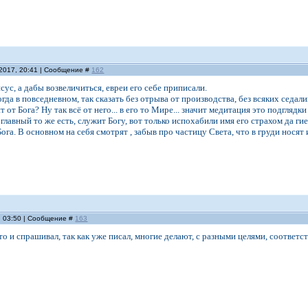
.2017, 20:41 | Сообщение #
162
ус, а дабы возвеличиться, евреи его себе приписали.
гда в повседневном, так сказать без отрыва от производства, без всяких седал
 от Бога? Ну так всё от него... в его то Мире... значит медитация это подглядки
главный то же есть, служит Богу, вот только испохабили имя его страхом да ги
Бога. В основном на себя смотрят , забыв про частицу Света, что в груди носят
, 03:50 | Сообщение #
163
что и спрашивал, так как уже писал, многие делают, с разными целями, соответ