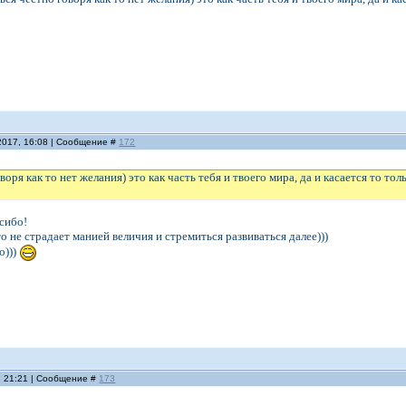
2017, 16:08 | Сообщение #
172
воря как то нет желания) это как часть тебя и твоего мира, да и касается то то
асибо!
то не страдает манией величия и стремиться развиваться далее)))
о)))
, 21:21 | Сообщение #
173