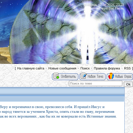
Пятница, 07.08.2026, 23:22
Приветствую Вас
Гость
|
[
На главную сайта
·
Новые сообщения
·
Поиск
·
Правила форума
·
RSS
]
еру и переиначил в свою, превознеся себя. И пришёл Иисус и
 народ тянется за учением Христа, опять стали во главу, переиначив
к как во всех верованиях , как бы их не коверкали есть Истинные знания.