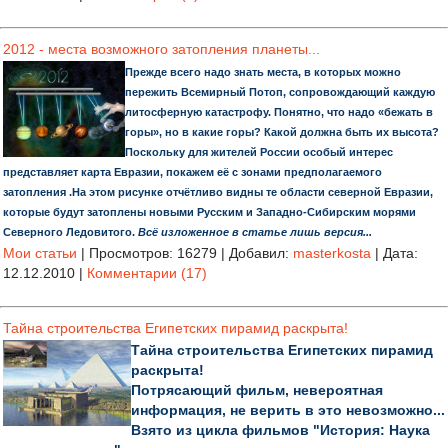
2012 - места возможного затопления планеты...
Прежде всего надо знать места, в которых можно
пережить Всемирный Потоп, сопровождающий каждую
литосферную катастрофу. Понятно, что надо «бежать в
горы», но в какие горы? Какой должна быть их высота?
Поскольку для жителей России особый интерес
представляет карта Евразии, покажем её с зонами предполагаемого
затопления .На этом рисунке отчётливо видны те области северной Евразии,
которые будут затоплены новыми Русским и Западно-Сибирским морями
Северного Ледовитого.
Всё изложенное в статье лишь версия...
Мои статьи
|
Просмотров:
16279
|
Добавил:
masterkosta
|
Дата:
12.12.2010
|
Комментарии (17)
Тайна строительства Египетских пирамид раскрыта!
Тайна строительства Египетских пирамид
раскрыта!
Потрясающий фильм, невероятная
информация, не верить в это невозможно...
Взято из цикла фильмов "История: Наука