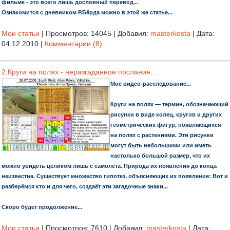
фильме - это всего лишь дословный перевод...
Ознакомится с дневником Р.Бёрда можно в этой же статье...
Мои статьи
|
Просмотров:
14045
|
Добавил:
masterkosta
|
Дата:
04.12.2010
|
Комментарии (8)
2.Круги на полях - неразгаданное послание...
Моё видео-расследование...
Круги на полях — термин, обозначающий
рисунки в виде колец, кругов и других
геометрических фигур, появляющихся
на полях с растениями. Эти рисунки
могут быть небольшими или иметь
настолько большой размер, что их
можно увидеть целиком лишь с самолёта. Природа их появления до конца
неизвестна. Существует множество гипотез, объясняющих их появление: Вот и
разберёмся кто и для чего, создаёт эти загадочные знаки...
Скоро будет продолжение...
Мои статьи
|
Просмотров:
7610
|
Добавил:
masterkosta
|
Дата: