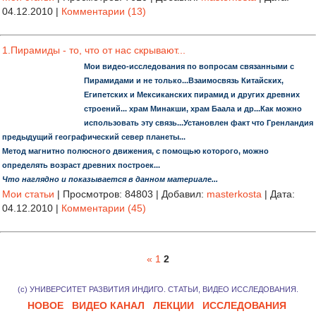
04.12.2010
|
Комментарии (13)
1.Пирамиды - то, что от нас скрывают...
Мои видео-исследования по вопросам связанными с
Пирамидами и не только...Взаимосвязь Китайских,
Египетских и Мексиканских пирамид и других древних
строений... храм Минакши, храм Баала и др...Как можно
использовать эту связь...Установлен факт что Гренландия
предыдущий географический север планеты...
Метод магнитно полюсного движения, с помощью которого, можно
определять возраст древних построек...
Что наглядно и показывается в данном материале...
Мои статьи
|
Просмотров:
84803
|
Добавил:
masterkosta
|
Дата:
04.12.2010
|
Комментарии (45)
«
1
2
(с) УНИВЕРСИТЕТ РАЗВИТИЯ ИНДИГО. СТАТЬИ, ВИДЕО ИССЛЕДОВАНИЯ.
НОВОЕ
ВИДЕО КАНАЛ
ЛЕКЦИИ
ИССЛЕДОВАНИЯ