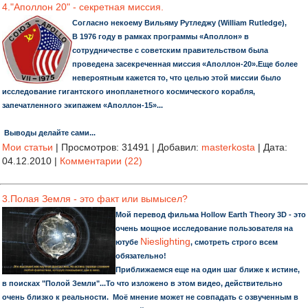
4."Аполлон 20" - секретная миссия.
Согласно некоему Вильяму Рутледжу (William Rutledge),
В 1976 году в рамках программы «Аполлон» в
сотрудничестве с советским правительством была
проведена засекреченная миссия «Аполлон-20».Еще более
невероятным кажется то, что целью этой миссии было
исследование гигантского инопланетного космического корабля,
запечатленного экипажем «Аполлон-15»...
Выводы делайте сами...
Мои статьи
|
Просмотров:
31491
|
Добавил:
masterkosta
|
Дата:
04.12.2010
|
Комментарии (22)
3.Полая Земля - это факт или вымысел?
Мой перевод фильма Hollow Earth Theory 3D - это
очень мощное исследование пользователя на
Nieslighting‬‎
ютубе
, смотреть строго всем
обязательно!
Приближаемся еще на один шаг ближе к истине,
в поисках "Полой Земли"...То что изложено в этом видео, действительно
очень близко к реальности. Моё мнение может не совпадать с озвученным в