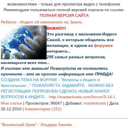
возможностями - только для просмотра видео с телефонов.
Рекомендуем пользоваться полной версией портала по ссылке:
ПОЛНАЯ ВЕРСИЯ САЙТА
Ребёнок - Индиго об изменениях на Земле...
ВАЖНО!!!
Это разговор с мальчиком-Индиго
Сашей, с которым общались все
желающие, в одном из
форумов
интернета...
295 самых разных вопросов,
касающихся всех тем...
Я считаю это важным! Пожалуйста не поленитесь
прочтите - это не просто информация это ПРАВДА!
СОЗДАНА ТЕМА НА ФОРУМЕ - "Вопросы к Индиго и
Кристальным..." ПОЖАЛУЙСТА ЗАДАВАЙТЕ - МОЖНО БЕЗ
РЕГИСТРАЦИИ! ПОПРОБУЕМ СДЕЛАТЬ НОВЫЙ АНАЛОГ
ВОПРОСОВ К ИНДИГО...
http://masterkosta.com/forum/3-14-1
Мои статьи
|
Просмотров:
96047
|
Добавил:
masterkosta
|
Дата:
30.12.2010
|
Комментарии (151)
"Вселенский Храм" - Ильдара Ханова...