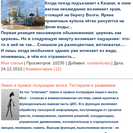
Когда поезд подъезжает к Казани, в окне
вагона неожиданно возникает храм,
стоящий на берегу Волги. Яркие
пряничные купола чётко рисуются на
фоне воды...
Первая реакция пассажиров обыкновенная: церковь как
церковь. Но в следующую минуту возникает ощущение: что-
то в ней не так… Слишком уж разноцветная, витиеватая….
И лишь когда необычное здание уже исчезает из вида,
понимаешь, в чём его странность...
Мои статьи
|
Просмотров:
10235
|
Добавил:
masterkosta
|
Дата:
24.12.2010
|
Комментарии (12)
Левое и правое полушарие мозга. Тестируем и развиваем.
За что "отвечают" левое и правое полушарие нашего мозга.
Мозг - сложная и взаимосвязанная система, самая крупная и
функционально важная часть ЦНС. Его функции включают
обработку сенсорной информации, поступающую от органов
чувств, планирование, принятие решений, координацию,
управление движениями, положительные и отрицательные
эмоции, внимание, память. Высшая функция, выполняемая мозгом - не