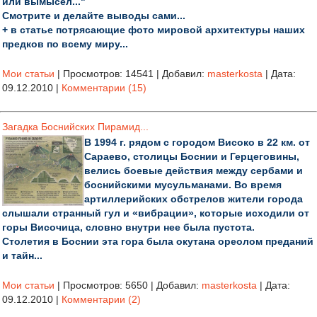
или вымысел..."
Смотрите и делайте выводы сами...
+ в статье потрясающие фото мировой архитектуры наших
предков по всему миру...
Мои статьи
|
Просмотров:
14541
|
Добавил:
masterkosta
|
Дата:
09.12.2010
|
Комментарии (15)
Загадка Боснийских Пирамид...
В 1994 г. рядом с городом Високо в 22 км. от
Сараево, столицы Боснии и Герцеговины,
велись боевые действия между сербами и
боснийскими мусульманами. Во время
артиллерийских обстрелов жители города
слышали странный гул и «вибрации», которые исходили от
горы Височица, словно внутри нее была пустота.
Столетия в Боснии эта гора была окутана ореолом преданий
и тайн...
Мои статьи
|
Просмотров:
5650
|
Добавил:
masterkosta
|
Дата:
09.12.2010
|
Комментарии (2)