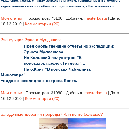
мышление, а связь с нашим астральным телом, развивая мозг Вы сможете
задействовать свои способности - то,
что заложено, в Вас изначально...
Мои статьи
|
Просмотров:
73186
|
Добавил:
masterkosta
|
Дата:
18.12.2010
|
Комментарии (26)
Экспедиции Эрнста Мулдашева...
Прелюбопытнейшие отчёты из экспедиций:
Эрнста Мулдашева...
На Кольский полуостров "В
поисках л.тарелок Гитлера"...
На о.Крит "В поисках Лабиринта
Минотавра"...
+видео-экспедиция с острова Крита.
Мои статьи
|
Просмотров:
31990
|
Добавил:
masterkosta
|
Дата:
16.12.2010
|
Комментарии (20)
Загадочные творения природы? Или нечто большее?