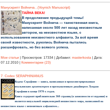
Манускрипт Войнича...(Voynich Manuscript)
ТАЙНА ВЕКА!
В продолжение предыдущей темы!
Манускрипт Войнича — таинственная книга,
написанная около 500 лет назад неизвестным
автором, на неизвестном языке, с
использованием неизвестного алфавита. За всё время
своей известности, рукопись Войнича пытались
расшифровать, но без всякого успеха.
Мои статьи
|
Просмотров:
17334
|
Добавил:
masterkosta
|
Дата:
07.12.2010
|
Комментарии (23)
7. Codex SERAPHINIANUS
Кодекс Серафини — книга, написанная и проиллюстрированная
итальянским архитектором и промышленным дизайнером Луиджи
Серафини в конце 1970-х годов.
Книга содержит приблизительно 360 страниц (в зависимости от издания) и
является визуальной энциклопедией неизвестного мира, написанной на
неизвестном языке с непонятным алфавитом...