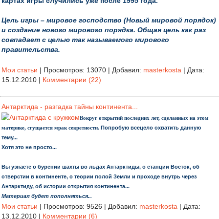
картах игры случились уже после 1995 года.
Цель игры – мировое господство (Новый мировой порядок)
и создание нового мирового порядка. Общая цель как раз
совпадает с целью так называемого мирового
правительства.
Мои статьи
|
Просмотров:
13070
|
Добавил:
masterkosta
|
Дата:
15.12.2010
|
Комментарии (22)
Антарктида - разгадка тайны континента...
Вокруг открытий последних лет, сделанных на этом
Попробую всецело охватить данную
материке, сгущается мрак секретности.
тему...
Хотя это не просто...
Вы узнаете о бурении шахты во льдах Антарктиды, о станции Восток, об
отверстии в континенте, о теории полой Земли и проходе внутрь через
Антарктиду, об истории открытия континента...
Материал будет пополняться..
.
Мои статьи
|
Просмотров:
9526
|
Добавил:
masterkosta
|
Дата:
13.12.2010
|
Комментарии (6)