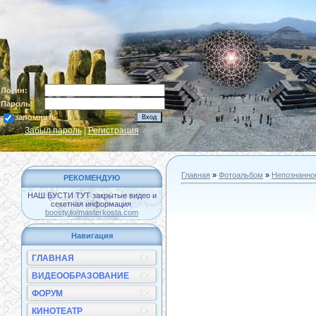
Логин:
Пароль:
запомнить
Забыл пароль
|
Регистрация
Главная
»
Фотоальбом
»
Непознанное
РЕКОМЕНДУЮ
НАШ БУСТИ ТУТ закрытые видео и
секетная информация
boosty.to/masterkosta.com
Навигация
ГЛАВНАЯ
ВИДЕООБРАЗОВАНИЕ
ФОРУМ
КИНОТЕАТР