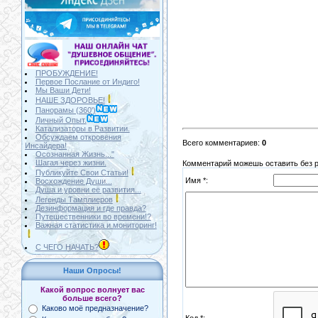
ПРОБУЖДЕНИЕ!
Первое Послание от Индиго!
Мы Ваши Дети!
НАШЕ ЗДОРОВЬЕ!
Панорамы (360')
Личный Опыт.
Катализаторы в Развитии.
Обсуждаем откровения
Всего комментариев
:
0
Инсайдера!
Осознанная Жизнь..."
Шагая через жизни.
Комментарий можешь оставить без ре
Публикуйте Свои Статьи!
Имя *:
Восхождение Души...
Душа и уровни её развития...
Легенды Тамплиеров
Дезинформация и где правда?
Путешественники во времени!?
Важная статистика и мониторинг!
С ЧЕГО НАЧАТЬ?
Наши Опросы!
Какой вопрос волнует вас
больше всего?
Каково моё предназначение?
Код *: