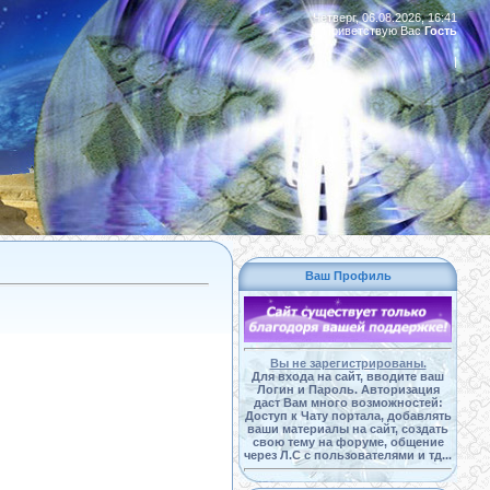
Четверг, 06.08.2026, 16:41
Приветствую Вас
Гость
|
Ваш Профиль
Вы не зарегистрированы.
Для входа на сайт, вводите ваш
Логин и Пароль. Авторизация
даст Вам много возможностей:
Доступ к Чату портала, добавлять
ваши материалы на сайт, создать
свою тему на форуме, общение
через Л.С с пользователями и тд...