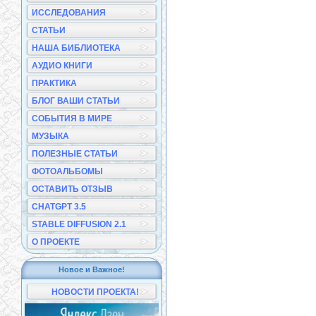
ИССЛЕДОВАНИЯ
СТАТЬИ
НАША БИБЛИОТЕКА
АУДИО КНИГИ
ПРАКТИКА
БЛОГ ВАШИ СТАТЬИ
СОБЫТИЯ В МИРЕ
МУЗЫКА
ПОЛЕЗНЫЕ СТАТЬИ
ФОТОАЛЬБОМЫ
ОСТАВИТЬ ОТЗЫВ
CHATGPT 3.5
STABLE DIFFUSION 2.1
О ПРОЕКТЕ
Новое и Важное!
НОВОСТИ ПРОЕКТА!