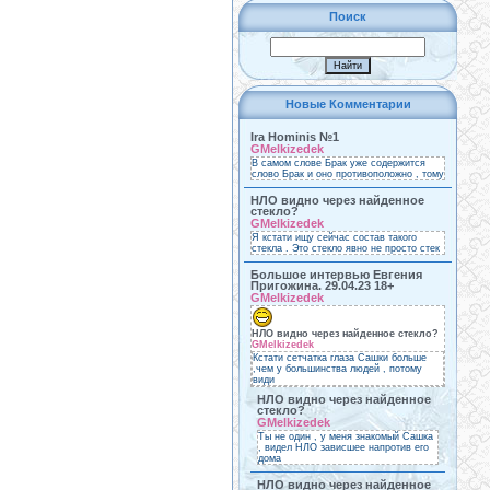
Поиск
Новые Комментарии
Ira Hominis №1
GMelkizedek
В самом слове Брак уже содержится
слово Брак и оно противоположно , тому
НЛО видно через найденное
стекло?
GMelkizedek
Я кстати ищу сейчас состав такого
стекла . Это стекло явно не просто стек
Большое интервью Евгения
Пригожина. 29.04.23 18+
GMelkizedek
НЛО видно через найденное стекло?
GMelkizedek
Кстати сетчатка глаза Сашки больше
,чем у большинства людей , потому
види
НЛО видно через найденное
стекло?
GMelkizedek
Ты не один , у меня знакомый Сашка
, видел НЛО зависшее напротив его
дома
НЛО видно через найденное