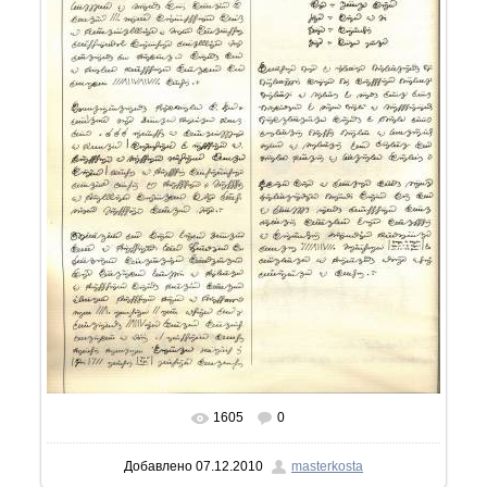
1605
0
В реальном размере
1161x1600
/ 354.7Kb
Добавлено
07.12.2010
masterkosta