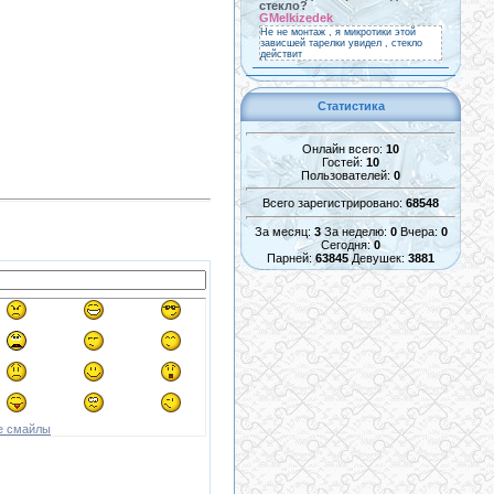
стекло?
GMelkizedek
Не не монтаж , я микротики этой
зависшей тарелки увидел , стекло
действит
Статистика
Онлайн всего:
10
Гостей:
10
Пользователей:
0
Всего зарегистрировано:
68548
За месяц:
3
За неделю:
0
Вчера:
0
Сегодня:
0
Парней:
63845
Девушек:
3881
е смайлы