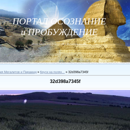
ПОРТАЛ ОСОЗНАНИЕ
и ПРОБУЖДЕНИЕ
Этот место для Искателей и Исследователей...
ия Мегалитов и Пирамид
»
Круги на полях...
» 32d398a7345f
32d398a7345f