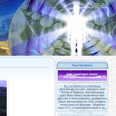
Четверг, 06.08.2026, 06:24
Приветствую Вас
Гость
|
Ваш Профиль
Вы не зарегистрированы.
Для входа на сайт, вводите ваш
Логин и Пароль. Авторизация
даст Вам много возможностей:
Доступ к Чату портала, добавлять
ваши материалы на сайт, создать
свою тему на форуме, общение
через Л.С с пользователями и тд...