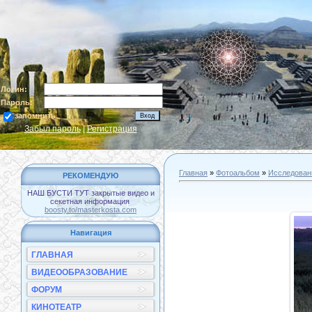
Логин:
Пароль:
запомнить
Забыл пароль
|
Регистрация
Главная
»
Фотоальбом
»
Исследован
РЕКОМЕНДУЮ
НАШ БУСТИ ТУТ закрытые видео и
секетная информация
boosty.to/masterkosta.com
Навигация
ГЛАВНАЯ
ВИДЕООБРАЗОВАНИЕ
ФОРУМ
КИНОТЕАТР