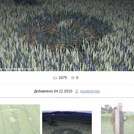
1075
0
Добавлено
04.12.2010
masterkosta