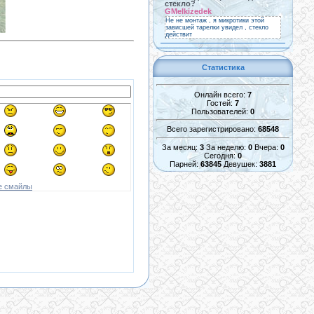
стекло?
GMelkizedek
Не не монтаж , я микротики этой
зависшей тарелки увидел , стекло
действит
Статистика
Онлайн всего:
7
Гостей:
7
Пользователей:
0
Всего зарегистрировано:
68548
За месяц:
3
За неделю:
0
Вчера:
0
Сегодня:
0
Парней:
63845
Девушек:
3881
е смайлы