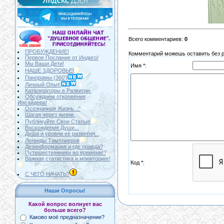
Всего комментариев
:
0
ПРОБУЖДЕНИЕ!
Комментарий можешь оставить без ре
Первое Послание от Индиго!
Мы Ваши Дети!
Имя *:
НАШЕ ЗДОРОВЬЕ!
Панорамы (360')
Личный Опыт.
Катализаторы в Развитии.
Обсуждаем откровения
Инсайдера!
Осознанная Жизнь..."
Шагая через жизни.
Публикуйте Свои Статьи!
Восхождение Души...
Душа и уровни её развития...
Легенды Тамплиеров
Дезинформация и где правда?
Путешественники во времени!?
Важная статистика и мониторинг!
Код *:
С ЧЕГО НАЧАТЬ?
Наши Опросы!
Какой вопрос волнует вас
больше всего?
Каково моё предназначение?