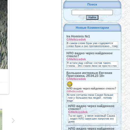
Поиск
Новые Комментарии
Ira Hominis №1
GMelkizedek
В самом слове Брак уже содержится
слово Брак и оно противоположно , тому
НЛО видно через найденное
стекло?
GMelkizedek
Я кстати ищу сейчас состав такого
стекла . Это стекло явно не просто стек
Большое интервью Евгения
Пригожина. 29.04.23 18+
GMelkizedek
НЛО видно через найденное стекло?
GMelkizedek
Кстати сетчатка глаза Сашки больше
,чем у большинства людей , потому
види
НЛО видно через найденное
стекло?
GMelkizedek
Ты не один , у меня знакомый Сашка
, видел НЛО зависшее напротив его
дома
НЛО видно через найденное