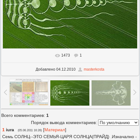
1473
1
В реальном размере
800x522
/ 150.2Kb
Добавлено
04.12.2010
masterkosta
Всего комментариев
:
1
Порядок вывода комментариев:
1
iura
[
Материал
]
(05.06.2011 16:26)
Семь СОЛНЦ--ЭТО СЕМЬЯ-ЦАРЯ СОЛНЦА(ПРАЙД) .Изначално -