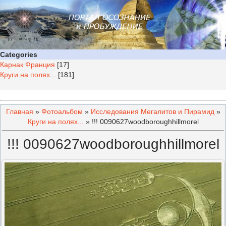
Categories
Карнак Франция
[17]
Круги на полях...
[181]
Главная
»
Фотоальбом
»
Исследования Мегалитов и Пирамид
»
Круги на полях...
» !!! 0090627woodboroughhillmorel
!!! 0090627woodboroughhillmorel