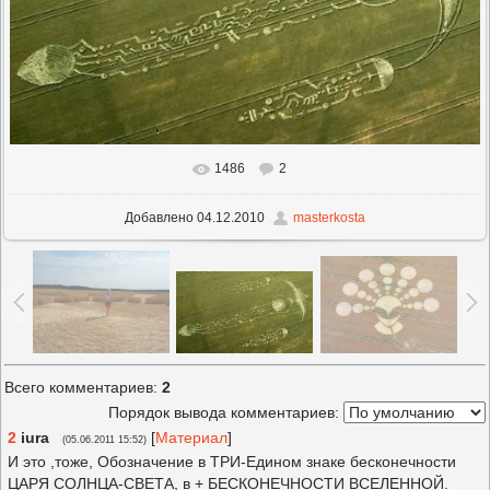
1486
2
В реальном размере
1280x768
/ 617.3Kb
Добавлено
04.12.2010
masterkosta
Всего комментариев
:
2
Порядок вывода комментариев:
2
iura
[
Материал
]
(05.06.2011 15:52)
И это ,тоже, Обозначение в ТРИ-Едином знаке бесконечности
ЦАРЯ СОЛНЦА-СВЕТА, в + БЕСКОНЕЧНОСТИ ВСЕЛЕННОЙ.