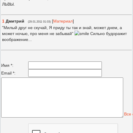
ЛЬВЫ.
1
Дмитрий
[
Материал
]
(29.01.2011 01:03)
"Милый друг не скучай, Я приду ты так и знай, может днем, а
может ночью, про меня не забывай"
Сильно будоражит
воображение...
Имя *:
Email *:
Все