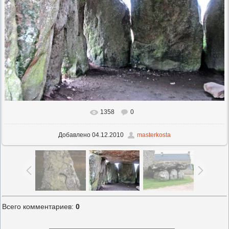
1358
0
В реальном размере
1417x1063
/ 172.4Kb
Добавлено
04.12.2010
masterkosta
Всего комментариев
:
0