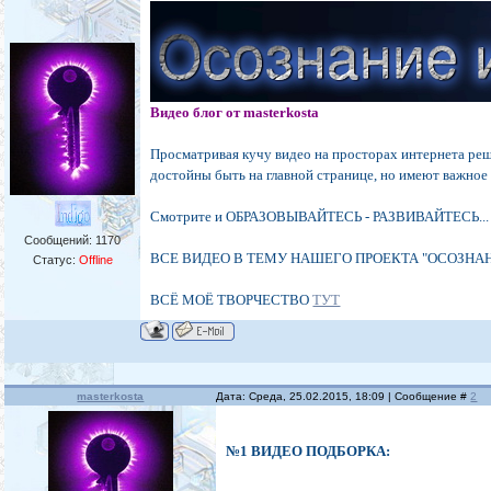
Видео блог от masterkosta
Просматривая кучу видео на просторах интернета реши
достойны быть на главной странице, но имеют важное
Смотрите и ОБРАЗОВЫВАЙТЕСЬ - РАЗВИВАЙТЕСЬ...
Сообщений:
1170
ВСЕ ВИДЕО В ТЕМУ НАШЕГО ПРОЕКТА "ОСОЗНА
Статус:
Offline
ВСЁ МОЁ ТВОРЧЕСТВО
ТУТ
masterkosta
Дата: Среда, 25.02.2015, 18:09 | Сообщение #
2
№1 ВИДЕО ПОДБОРКА: