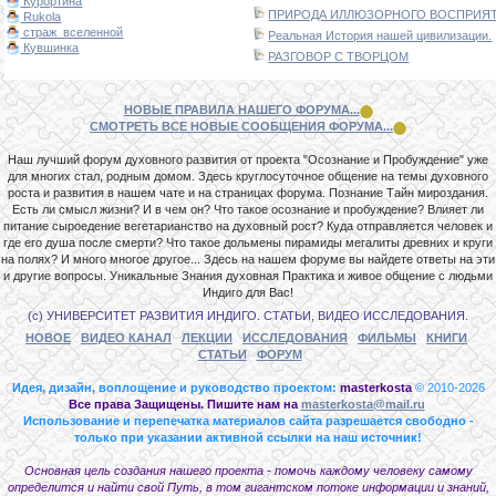
Курортина
ПРИРОДА ИЛЛЮЗОРНОГО ВОСПРИЯТИ
Rukola
страж_вселенной
Реальная История нашей цивилизации.
Кувшинка
РАЗГОВОР С ТВОРЦОМ
НОВЫЕ ПРАВИЛА НАШЕГО ФОРУМА...
СМОТРЕТЬ ВСЕ НОВЫЕ СООБЩЕНИЯ ФОРУМА...
Наш лучший форум духовного развития от проекта "Осознание и Пробуждение" уже
для многих стал, родным домом. Здесь круглосуточное общение на темы духовного
роста и развития в нашем чате и на страницах форума. Познание Тайн мироздания.
Есть ли смысл жизни? И в чем он? Что такое осознание и пробуждение? Влияет ли
питание сыроедение вегетарианство на духовный рост? Куда отправляется человек и
где его душа после смерти? Что такое дольмены пирамиды мегалиты древних и круги
на полях? И много многое другое... Здесь на нашем форуме вы найдете ответы на эти
и другие вопросы. Уникальные Знания духовная Практика и живое общение с людьми
Индиго для Вас!
(с) УНИВЕРСИТЕТ РАЗВИТИЯ ИНДИГО. СТАТЬИ, ВИДЕО ИССЛЕДОВАНИЯ.
НОВОЕ
ВИДЕО КАНАЛ
ЛЕКЦИИ
ИССЛЕДОВАНИЯ
ФИЛЬМЫ
КНИГИ
СТАТЬИ
ФОРУМ
Идея, дизайн, воплощение и руководство проектом:
masterkosta
© 2010-2026
Все права Защищены. Пишите нам на
masterkosta@mail.ru
Использование и перепечатка материалов сайта разрешается свободно -
только при указании активной ссылки на наш источник!
Основная цель создания нашего проекта - помочь каждому человеку самому
определится и найти свой Путь, в том гигантском потоке информации и знаний,