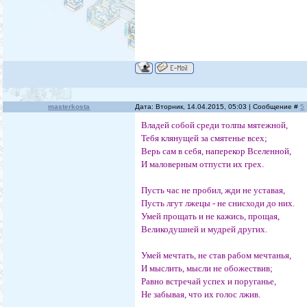
masterkosta
Дата: Вторник, 14.04.2015, 05:03 | Сообщение #
5
Владей собой среди толпы мятежной,
Тебя клянущей за смятенье всех;
Верь сам в себя, наперекор Вселенной,
И маловерным отпусти их грех.
Пусть час не пробил, жди не уставая,
Пусть лгут лжецы - не снисходи до них.
Умей прощать и не кажись, прощая,
Великодушней и мудрей других.
Умей мечтать, не став рабом мечтанья,
И мыслить, мысли не обожествив;
Равно встречай успех и поруганье,
Не забывая, что их голос лжив.