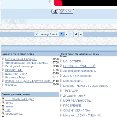
2
3
4
»
Страница
1
из
4
1
Самые отвечаемые темы
Последние обновлённые темы
Тема:
8908
Осознания от Сириуса .
МЕНЕСТРЕЛЬ
8700
Что происходит сейчас в Мире...
7246
ПОСЛАНИЕ УЧИТЕЛЕЙ
Свободный разговор...
4776
ПРОЗРЕНИЕ
Личная Тема Фёдоровны.
4379
Дуратино - это Я
Жизнь в 5 Измерении
3731
Человек и Мир
3418
Моя Мелодия...
Вопросы к Индиго и Кристальным...
3048
Любовь...
Каббала - Наука о смысле жизни.
ТРУБАДУР
Самые разговорчивые
Дуратино - это Я
СНЕЖЭЛЬ-БИО-ДАР
МОЯ РЕАЛЬНОСТЬ...
спика
ПРОЗРЕНИЕ
эмма
Enn
СКАЗКИ СКРИПАЧА
bognatalenka
МУзыКА ....ЗВУК и ТИШИНА