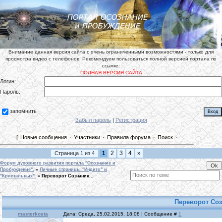
Внимание данная версия сайта с очень ограниченными возможностями - только для
просмотра видео с телефонов. Рекомендуем пользоваться полной версией портала по
ссылке:
ПОЛНАЯ ВЕРСИЯ САЙТА
Логин:
Пароль:
запомнить
Забыл пароль
|
Регистрация
[
Новые сообщения
·
Участники
·
Правила форума
·
Поиск
·
2
3
4
»
Страница
1
из
4
1
Форум духовного развития портала "Осознание и
Пробуждение".
»
Личные страницы "Индиго" и
"Кристальных".
»
Переворот Сознания...
Переворот Соз
masterkosta
Дата: Среда, 25.02.2015, 18:08 | Сообщение #
1