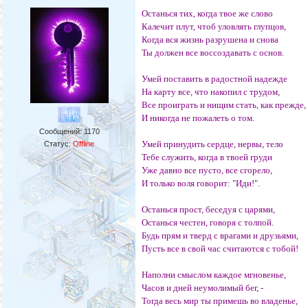
Останься тих, когда твое же слово
Калечит плут, чтоб уловлять глупцов,
Когда вся жизнь разрушена и снова
Ты должен все воссоздавать с основ.
Умей поставить в радостной надежде
На карту все, что накопил с трудом,
Все проиграть и нищим стать, как прежде,
И никогда не пожалеть о том.
Сообщений:
1170
Умей принудить сердце, нервы, тело
Статус:
Offline
Тебе служить, когда в твоей груди
Уже давно все пусто, все сгорело,
И только воля говорит: "Иди!".
Останься прост, беседуя с царями,
Останься честен, говоря с толпой.
Будь прям и тверд с врагами и друзьями,
Пусть все в свой час считаются с тобой!
Наполни смыслом каждое мгновенье,
Часов и дней неумолимый бег, -
Тогда весь мир ты примешь во владенье,