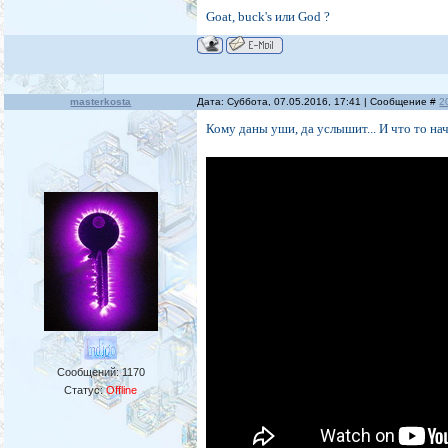
Goat, buck's или God ?
masterkosta
Дата: Суббота, 07.05.2016, 17:41 | Сообщение #
2
Кому даны уши, да услышит... И что то нач
Сообщений:
1170
Статус:
Offline