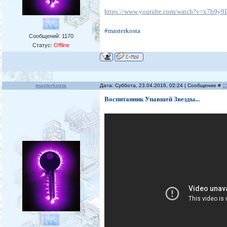
https://www.youtube.com/watch?v=x7b9y
#masterkosta
Сообщений:
1170
Статус:
Offline
masterkosta
Дата: Суббота, 23.04.2016, 02:24 | Сообщение #
1
Воспитанник Упавшей Звезды...