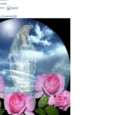
белом
ел...
 отхватил)))