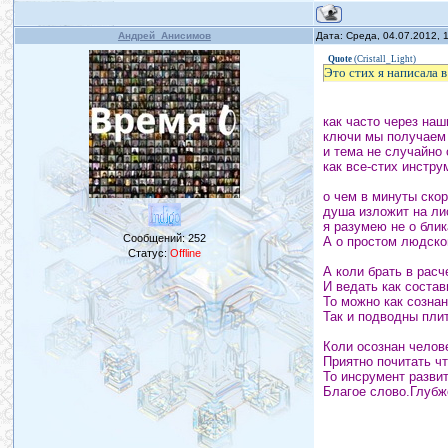
Андрей_Анисимов
Дата: Среда, 04.07.2012,
Quote
(
Cristall_Light
)
Это стих я написала в
как часто через наш
ключи мы получаем
и тема не случайно
как все-стих инстру
о чем в минуты скор
душа изложит на лис
я разумею не о бли
Сообщений:
252
А о простом людско
Статус:
Offline
А коли брать в расч
И ведать как соста
То можно как созна
Так и подводны плит
Коли осознан челов
Приятно почитать ч
То инсрумент разви
Благое слово.Глубж