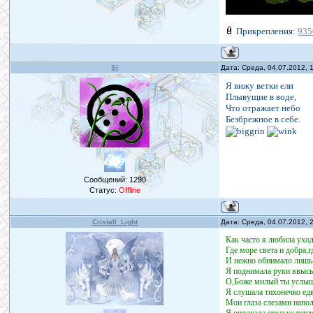
Прикрепления:
935
Si
Дата: Среда, 04.07.2012,
Я вижу ветки ели
Плывущие в воде,
Что отражает небо
Безбрежное в себе.
Сообщений:
1290
Статус:
Offline
Cristall_Light
Дата: Среда, 04.07.2012,
Как часто я любила уходи
Где море света и добра,г
И нежно обнимало лишь
Я поднимала руки ввысь
О,Боже милый ты услышь
Я слушала тихонечко едв
Мои глаза слезами наполн