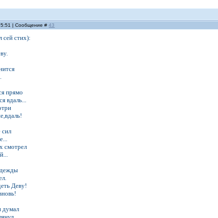
 15:51 | Сообщение #
43
л сей стих):
ву.
!
внится
.
ся прямо
я вдаль...
отри
е,вдаль!
 сил
...
рх смотрел
...
надежды
ел.
деть Деву!
вновь!
я думал
лянул.