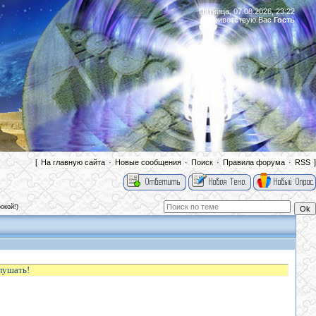
Пятница, 07.08.2026, 23:22
Приветствую Вас
Гость
|
[
На главную сайта
·
Новые сообщения
·
Поиск
·
Правила форума
·
RSS
]
окой!)
слушать!