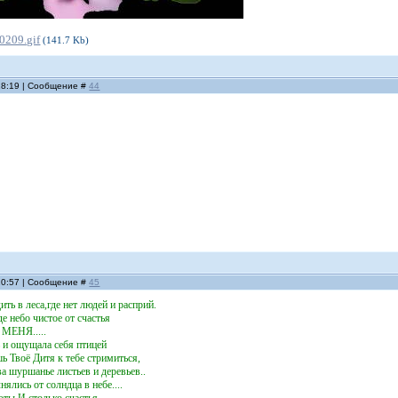
0209.gif
(141.7 Kb)
 18:19 | Сообщение #
44
 20:57 | Сообщение #
45
ть в леса,где нет людей и расприй.
де небо чистое от счастья
 МЕНЯ.....
 и ощущала себя птицей
 Твоё Дитя к тебе стримиться,
а шуршанье листьев и деревьев..
ялись от солндца в небе....