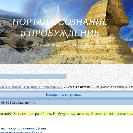
ПОРТАЛ ОСОЗНАНИЕ
и ПРОБУЖДЕНИЕ
Этот место для Искателей и Исследователей...
Личные страницы "Индиго" и "Кристальных".
»
Беседы с ветром...
(Все диалоги стихотворной стр
Беседы с ветром...
, 09:50 | Сообщение #
41
я поёт, Хоть слов не разобрать Не буду я ему мешать, А хочется всё слушать, 
 наслаждайся пением Души.
елает поделиться с Тобою.