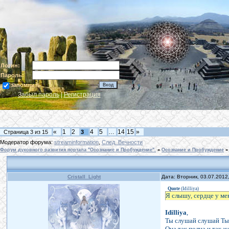
Логин:
Пароль:
запомнить
Забыл пароль
|
Регистрация
«
1
2
4
5
…
14
15
»
Страница
3
из
15
3
Модератор форума:
streaminformation
,
След_Вечности
Форум духовного развития портала "Осознание и Пробуждение".
»
Осознание и Пробуждение
»
Cristall_Light
Дата: Вторник, 03.07.2012
Quote
(
Idilliya
)
Я слышу, сердце у мен
Idilliya
,
Ты слушай слушай Ты
Она так полна и так ж