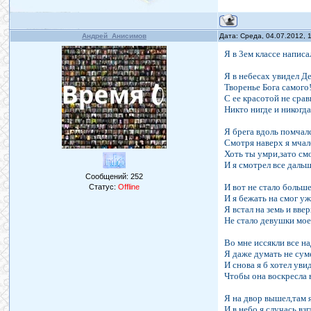
Андрей_Анисимов
Дата: Среда, 04.07.2012,
Я в 3ем классе написа
Я в небесах увидел Де
Творенье Бога самого
С ее красотой не сра
Никто нигде и никогда
Я брега вдоль помчал
Смотря наверх я мчалс
Хоть ты умри,зато см
И я смотрел все дальш
Сообщений:
252
И вот не стало больше
Статус:
Offline
И я бежать на смог уже
Я встал на земь и вве
Не стало девушки моей
Во мне иссякли все 
Я даже думать не сум
И снова я б хотел уви
Чтобы она воскресла 
Я на двор вышел,там 
И в небо я случась взг