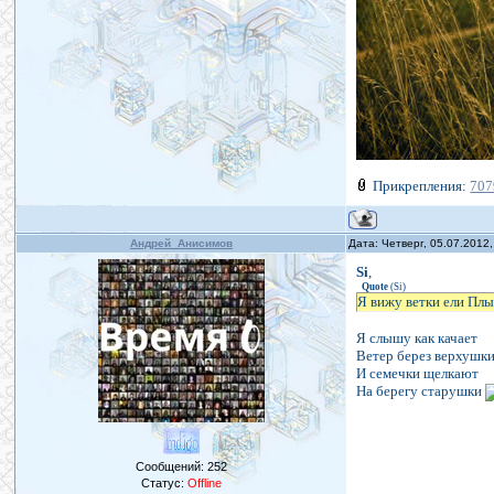
Прикрепления:
707
Андрей_Анисимов
Дата: Четверг, 05.07.2012
Si
,
Quote
(
Si
)
Я вижу ветки ели Плы
Я слышу как качает
Ветер берез верхушк
И семечки щелкают
На берегу старушки
Сообщений:
252
Статус:
Offline