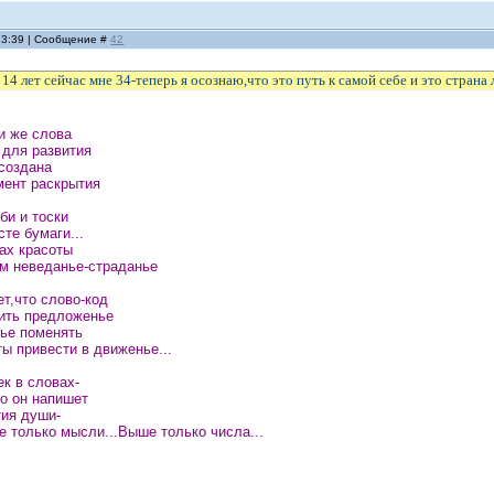
 13:39 | Сообщение #
42
 14 лет сейчас мне 34-теперь я осознаю,что это путь к самой себе и это страна 
и же слова
 для развития
 создана
мент раскрытия
би и тоски
те бумаги...
ках красоты
м неведанье-страданье
ет,что слово-код
вить предложенье
нье поменять
ы привести в движенье...
ек в словах-
то он напишет
тия души-
е только мысли...Выше только числа...