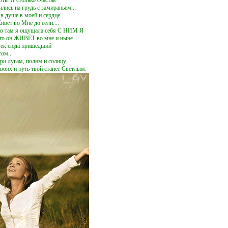
оты И столько счастья
ись на грудь с замираньем...
в душе в моей и сердце...
вёт во Мне до сели....
ько там я ощущала себя С НИМ Я
то он ЖИВЁТ во мне и ныне....
век сюда пришедший
ом...
ари лугам, полям и солнцу
воих и путь твой станет Светлым.