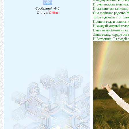
Я ощущала столько тепл
И руки нежные мои ложил
Сообщений:
448
И становилось так тепло 
Статус:
Offline
Оно любимое родство Жи
Тогда я думала,что тол
Прошли года и поняла,ч
И каждый мирный чело
Наполненен Божием свет
Лишь только сердце отв
И Встретишь Ты людей с