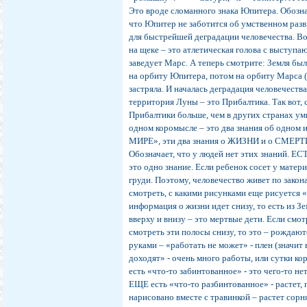
Это вроде сломанного знака Юпитера. Обозна
что Юпитер не заботится об умственном разви
для быстрейшей деградации человечества.
на щеке – это атлетическая голова с выступа
заведует Марс. А теперь смотрите: Земля был
на орбиту Юпитера, потом на орбиту Марса ( 
застряла. И началась деградация человечества
территория Луны – это Прибалтика. Так вот, 
Прибалтики больше, чем в других странах ум
одном коромысле – это два знания об одном
МИРЕ», эти два знания о ЖИЗНИ и о СМЕРТИ. 
Обозначает, что у людей нет этих знаний. Е
это одно знание. Если ребенок сосет у матери
груди. Поэтому, человечество живет по закон
смотреть, с какими рисунками еще рисуется «
информация о жизни идет снизу, то есть из
вверху и внизу – это мертвые дети. Если смот
смотреть эти полосы снизу, то это – рожда
руками – «работать не может» - плен (значит 
доходят» - очень много работы, или сутки к
есть «что-то забинтованное» - это чего-то нет
ЕЩЕ есть «что-то разбинтованное» - растет, 
нарисовано вместе с травинкой – растет сорн