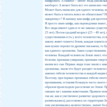
шифровать. А главное – зачем? Ведь (наскольк
наоборот. А может быть все это написано «не
Может быть написано для одного человека, к
может быть и читать вовсе не обязательно? 
закорючку»? Я напишу вам шифр для прочтени
Я просто знаю шифр, как переводчики знают 
Все люди имеют одни и те же законы существ
25 лет). Потом средний возраст (25 – 40 лет),
существования есть у всего человечества, есл
закону живет планета Земля, каждая планета в
нам нужно перевести древние письмена, то б
как единого организма. Закон существования 
человека. Каждый человек на Земле знает, что
болезни, признаки умирания, признаки смерти
жизни все сам. Первые люди тоже знали о зак
организма; знали что будет расцвет человечес
законах гибели человечества и каждой нации 
Поэтому, при первых признаках гибели своег
проживания, оставляя большую часть своего
образом происходило расселение по Земле. П
связано ни с какими животными. Правило ном
так же, как и умственное развитие здорового
размножались), расселялись по территории З
они увеличивались количественно, значит бо