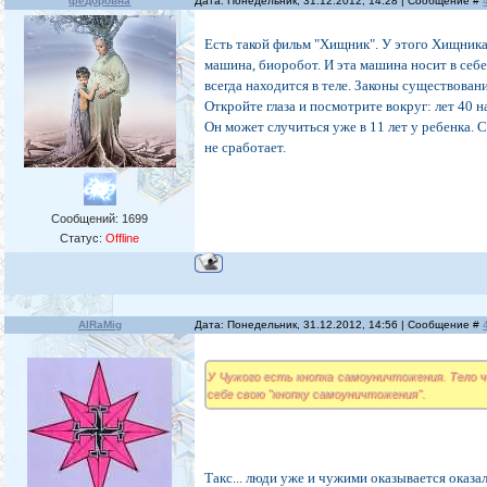
федоровна
Дата: Понедельник, 31.12.2012, 14:28 | Сообщение #
Есть такой фильм "Хищник". У этого Хищника 
машина, биоробот. И эта машина носит в себ
всегда находится в теле. Законы существовани
Откройте глаза и посмотрите вокруг: лет 40 н
Он может случиться уже в 11 лет у ребенка. С
не сработает.
Сообщений:
1699
Статус:
Offline
AlRaMig
Дата: Понедельник, 31.12.2012, 14:56 | Сообщение #
У Чужого есть кнопка самоуничтожения. Тело ч
себе свою "кнопку самоуничтожения".
Такс... люди уже и чужими оказывается оказал