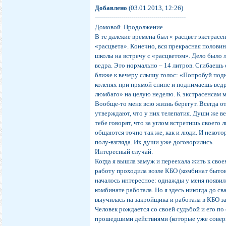
Добавлено
(03.01.2013, 12:26)
---------------------------------------------
Домовой. Продолжение.
В те далекие времена был « расцвет экстрас
«расцвета». Конечно, вся прекрасная половин
школы на встречу с «расцветом». Дело было 
ведра. Это нормально – 14 литров. Сгибаешь
ближе к вечеру слышу голос: «Попробуй подн
коленях при прямой спине и поднимаешь ведр
люмбаго» на целую неделю. К экстрасенсам мн
Вообще-то меня всю жизнь берегут. Всегда от
утверждают, что у них телепатия. Души же в
тебе говорят, что за углом встретишь своего
общаются точно так же, как и люди. И некото
полу-взгляда. Их души уже договорились.
Интересный случай.
Когда я вышла замуж и переехала жить к свое
работу проходила возле КБО (комбинат бытов
началось интересное: однажды у меня появило
комбинате работала. Но я здесь никогда до св
выучилась на закройщика и работала в КБО 
Человек рождается со своей судьбой и его по
прошедшими действиями (которые уже соверш