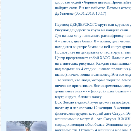
здоровье людей - Черным цветом. Прочитайте
найдите сами. Вы все поймете. Потом я отвеч
Добавлено
(05.01.2013, 10:17)
---------------------------------------------
Перевод ДЕНДЕРСКОГО круга или круглого д
Рисунок дендерского круга вы найдете сами.
Для начала хочу напомнить расшифровку чис
4 – смерть, цвет белый. 8 – жизнь, цвет черн
находится в центре Земли, на ней живут душ
Посмотрите на центральную часть круга: там 
Центр представляет собой ХАОС. Дальше от 
на египетских рисунках. Каждая такая шапка
над людьми: их 4 стадии – начало правления 
шапки), начало конца и сам конец. Эти все л
Это значит, что люди, которые ходят по Земле
ничего не притягивает. Все современные люд
душа имеет знак « - « (минус) и цвет белый –
внутри круга, ближе к хаосу.
Всю Землю в единой куче держит атмосфера. 
поэтому и нарисованы 12 женщин. 8 женщин п
физическим трудом, который дает Сатурн. Э
женщинами не могут. 8 – это Сатурн. В ЖИЗН
сидящих женщин юбки белые. Женщины не ро
рождаемости. Остались 4 женщины в белом. 