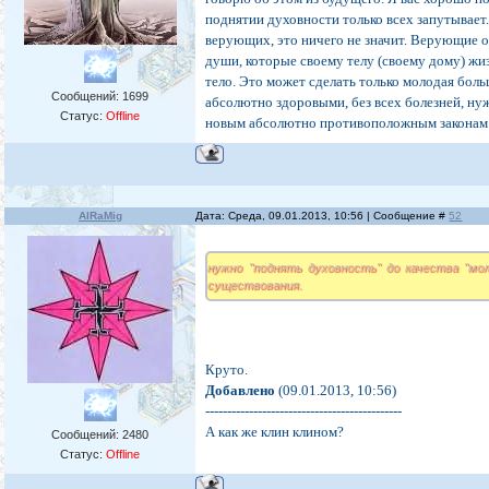
поднятии духовности только всех запутывает.
верующих, это ничего не значит. Верующие он
души, которые своему телу (своему дому) жиз
тело. Это может сделать только молодая боль
Сообщений:
1699
абсолютно здоровыми, без всех болезней, ну
Статус:
Offline
новым абсолютно противоположным законам
AlRaMig
Дата: Среда, 09.01.2013, 10:56 | Сообщение #
52
нужно "поднять духовность" до качества "м
существования.
Круто.
Добавлено
(09.01.2013, 10:56)
---------------------------------------------
А как же клин клином?
Сообщений:
2480
Статус:
Offline