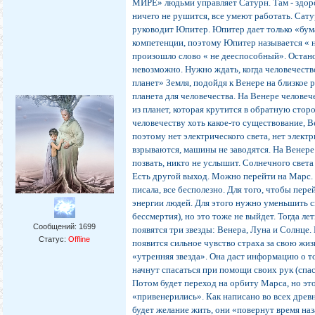
МИРЕ» людьми управляет Сатурн. Там - здоро
ничего не рушится, все умеют работать. Сат
руководит Юпитер. Юпитер дает только «бума
компетенции, поэтому Юпитер называется « н
произошло слово « не дееспособный». Остан
невозможно. Нужно ждать, когда человечеств
планет» Земля, подойдя к Венере на близкое 
планета для человечества. На Венере челове
из планет, которая крутится в обратную стор
человечеству хоть какое-то существование, В
поэтому нет электрического света, нет элект
взрываются, машины не заводятся. На Венере 
позвать, никто не услышит. Солнечного света
Есть другой выход. Можно перейти на Марс. 
писала, все бесполезно. Для того, чтобы пе
энергии людей. Для этого нужно уменьшить с
бессмертия), но это тоже не выйдет. Тогда л
Сообщений:
1699
появятся три звезды: Венера, Луна и Солнце. 
Статус:
Offline
появится сильное чувство страха за свою жи
«утренняя звезда». Она даст информацию о то
начнут спасаться при помощи своих рук (сп
Потом будет переход на орбиту Марса, но это
«привенерились». Как написано во всех древн
будет желание жить, они «повернут время на