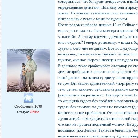
совершиться. Чтобы душе повзрослеть и выйти
определенные действия. Поэтому она и предуп
жизни. То чувство «ужебывности» не являетс
Интересный случай с моим похудением.
После родов я набрала лишние 10 кг. Сейчас 
море», но тогда то я была молода и красива.
«толстой». А к тому времени домовой уже пр
мне похудеть? Говорю домовому: « когда я буд
худею и хлеб мне не давай». Все последующее 
повкуснее, он мне на ухо твердит: «Сама прос
мучное, жирное. Через 3 месяца я похудела на 
В данном случае срабатывает «договор со с
диет испробовали и ничего не получается. А
такой расчет: вы нашли ту диету, на которую 
ее дом. Вы нашли единственный «портрет» ее 
тело делает какие-то действия (в данном случ
(уменьшиться в размерах). Так худеет тело. Е
то женщина худеет без проблем и вес очень 
Сообщений:
1699
худеть без стимула, то диеты не помогают (ду
Статус:
Offline
вернется и еще прибавится. От насильственно
Души людей, находящихся в клинической смер
что они не прошли подземный «стаж». На дру
побывают под Землей. Так вот я была под Зе
похож на человеческий пищевод. Душа попада