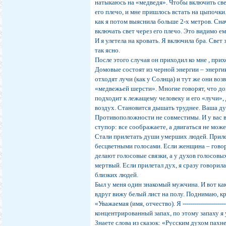
натыкаюсь на «медведя». Чтобы включить све
его плечо, и мне пришлось встать на цыпочки
как я потом выяснила больше 2-х метров. Снач
включать свет через его плечо. Это видимо е
И я улетела на кровать. Я включила бра. Све
так ясно.
После этого случая он приходил ко мне , при
Домовые состоят из черной энергии – энергии
отходят лучи (как у Солнца) и тут же они во
«медвежьей шерсти». Многие говорят, что д
подходит к лежащему человеку и его «лучи»,
воздух. Становится дышать труднее. Ваша д
Противоположности не совместимы. И у вас в
ступор: все соображаете, а двигаться не може
Стали прилетать души умерших людей. Прилет
бесцветными голосами. Если женщина – говор
делают голосовые связки, а у духов голосовы
мертвый. Если прилетал дух, я сразу говорила
близких людей.
Был у меня один знакомый мужчина. И вот ка
вдруг вижу белый лист на полу. Поднимаю, 
«Уважаемая (имя, отчество). Я --------------------
концентрированный запах, по этому запаху я 
Знаете слова из сказок: «Русским духом пахне