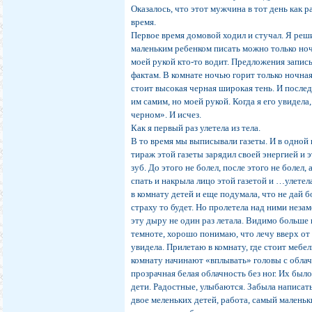
Оказалось, что этот мужчина в тот день как р
время.
Первое время домовой ходил и стучал. Я реш
маленьким ребенком писать можно только ноч
моей рукой кто-то водит. Предложения записы
фактам. В комнате ночью горит только ночная
стоит высокая черная широкая тень. И после
им самим, но моей рукой. Когда я его увидела
черном». И исчез.
Как я первый раз улетела из тела.
В то время мы выписывали газеты. И в одной г
тираж этой газеты зарядил своей энергией и э
зуб. До этого не болел, после этого не болел
спать и накрыла лицо этой газетой и …улетела
в комнату детей и еще подумала, что не дай б
страху то будет. Но пролетела над ними незам
эту дыру не один раз летала. Видимо больше
темноте, хорошо понимаю, что лечу вверх от 
увидела. Прилетаю в комнату, где стоит мебел
комнату начинают «вплывать» головы с обла
прозрачная белая облачность без ног. Их был
дети. Радостные, улыбаются. Забыла написать
двое меленьких детей, работа, самый маленьк