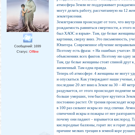
атмосфера Земли не поддерживает рождаемос
могут делать работу, рассчитанную на 12 же
землетрясения.
Землетрясения происходят от того, что внут
рождаемость равняться смертности, а этого н
был ХАОС и взрыв». Там, где белые женщины 
картинки, сверху вниз. Это письменность, уч
Юпитера. Современное обучение неправильно
Сообщений:
1699
Поэтому есть фраза: « На ошибках учатся».
Статус:
Offline
объяснениях всех фактов. Поэтому ни одну з
Там, где белые женщины стоят спиной друг к 
жизненный. Там одна правда.
Теперь об атмосфере. 4 женщины не могут уд
и опускаться. Как утверждают наши ученые, 
последние 20 лет вниз к Земле на 30 – 40 мет
раздувается, от этого происходит поднятие м
больше умерших, тем быстрее крутится Земля
постоянно растет. От трения происходят иск
в 100 раз сильнее искры из- под спички. Атмо
спичечной искры и пожары от нее разгораются
почему они падают – взрывается кислород. Т
кислородные баллоны, горит лес и горят дом
причине мелких трещин в земной коре рушатся