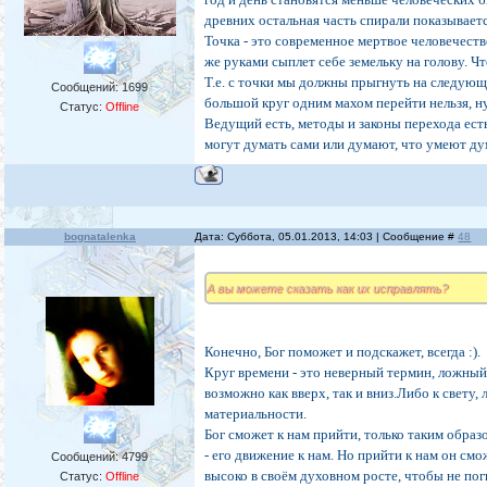
древних остальная часть спирали показываетс
Точка - это современное мертвое человечеств
же руками сыплет себе земельку на голову. 
Т.е. с точки мы должны прыгнуть на следующ
Сообщений:
1699
большой круг одним махом перейти нельзя, 
Статус:
Offline
Ведущий есть, методы и законы перехода ест
могут думать сами или думают, что умеют ду
bognatalenka
Дата: Суббота, 05.01.2013, 14:03 | Сообщение #
48
А вы можете сказать как их исправлять?
Конечно, Бог поможет и подскажет, всегда :).
Круг времени - это неверный термин, ложный
возможно как вверх, так и вниз.Либо к свету,
материальности.
Бог сможет к нам прийти, только таким образ
- его движение к нам. Но прийти к нам он смо
Сообщений:
4799
высоко в своём духовном росте, чтобы не поги
Статус:
Offline