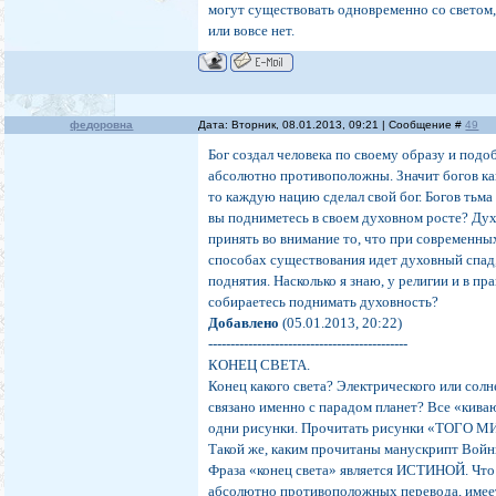
могут существовать одновременно со светом, 
или вовсе нет.
федоровна
Дата: Вторник, 08.01.2013, 09:21 | Сообщение #
49
Бог создал человека по своему образу и под
абсолютно противоположны. Значит богов как
то каждую нацию сделал свой бог. Богов тьма 
вы подниметесь в своем духовном росте? Дух
принять во внимание то, что при современны
способах существования идет духовный спад
поднятия. Насколько я знаю, у религии и в п
собираетесь поднимать духовность?
Добавлено
(05.01.2013, 20:22)
---------------------------------------------
КОНЕЦ СВЕТА.
Конец какого света? Электрического или со
связано именно с парадом планет? Все «киваю
одни рисунки. Прочитать рисунки «ТОГО МИ
Такой же, каким прочитаны манускрипт Войни
Фраза «конец света» является ИСТИНОЙ. Что 
абсолютно противоположных перевода, имее