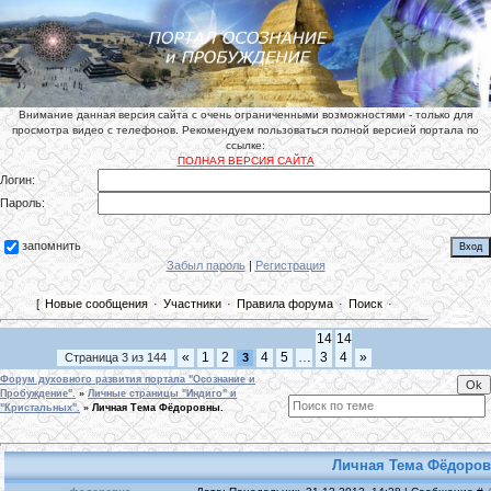
Внимание данная версия сайта с очень ограниченными возможностями - только для
просмотра видео с телефонов. Рекомендуем пользоваться полной версией портала по
ссылке:
ПОЛНАЯ ВЕРСИЯ САЙТА
Логин:
Пароль:
запомнить
Забыл пароль
|
Регистрация
[
Новые сообщения
·
Участники
·
Правила форума
·
Поиск
·
14
14
«
1
2
4
5
…
3
4
»
Страница
3
из
144
3
Форум духовного развития портала "Осознание и
Пробуждение".
»
Личные страницы "Индиго" и
"Кристальных".
»
Личная Тема Фёдоровны.
Личная Тема Фёдоро