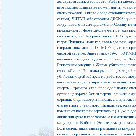
догадаться сами. Это просто. Рыба на хвосте 
вертикально плавать не может, значит лодки т
очень тяжелой. Тяжелой вода становится тогд
сетями). ЧИТАТЬ обе стороны ДИСКА нужно о
закручивается, Земля движется к Солнцу по 
предыдущего. Через каждые четыре года пр
на срок недели. По сравнению с 1913 годом н
годом Пушкина - наш год стал в два раза коро
спирали, показано: «ТОТ МИР» крутится про
часовой стрелке. Знаете знак «69». «ТОТ М
начинается из центра девятки. О том, что Лун
Египетском рисунке « Живые убитые» у людей
слово «Луна». Признаки умирающих людей из 
убийства, людей забирают в рабство, все люд
накапливается, но убирать ее из тела никто не
смерть. Огромное утреннее недосыпание оче
сутки еще короче. Земля мертва, движение д
сорняки. Люди смотрят глазами, а видят как в
что не видят очевидного. Правды нет, одна л
крышка от кастрюли вертикально). Нужно сде
движении духа в теле человека и о движении
манускрипте Войнича. Эта же тема рассказана
Если сейчас заканчивать разгадывать каждый 
показаны признаки гибели человечества на З