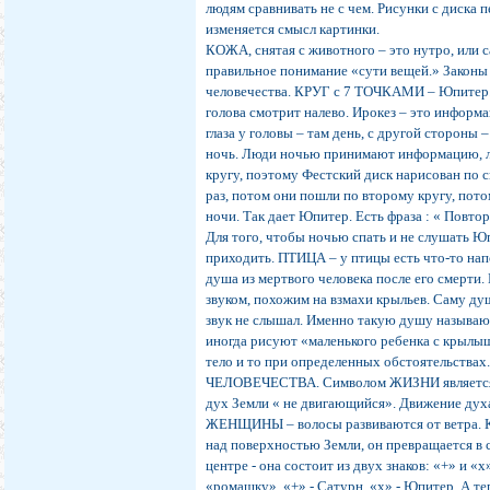
людям сравнивать не с чем. Рисунки с диска 
изменяется смысл картинки.
КОЖА, снятая с животного – это нутро, или с
правильное понимание «сути вещей.» Закон
человечества. КРУГ с 7 ТОЧКАМИ – Юпитер
голова смотрит налево. Ирокез – это информа
глаза у головы – там день, с другой стороны 
ночь. Люди ночью принимают информацию, ле
кругу, поэтому Фестский диск нарисован по 
раз, потом они пошли по второму кругу, потом
ночи. Так дает Юпитер. Есть фраза : « Повто
Для того, чтобы ночью спать и не слушать Ю
приходить. ПТИЦА – у птицы есть что-то напо
душа из мертвого человека после его смерти. 
звуком, похожим на взмахи крыльев. Саму душ
звук не слышал. Именно такую душу называют
иногда рисуют «маленького ребенка с крылыш
тело и то при определенных обстоятельства
ЧЕЛОВЕЧЕСТВА. Символом ЖИЗНИ является
дух Земли « не двигающийся». Движение духа 
ЖЕНЩИНЫ – волосы развиваются от ветра. К
над поверхностью Земли, он превращается в
центре - она состоит из двух знаков: «+» и «
«ромашку». «+» - Сатурн, «х» - Юпитер. А т