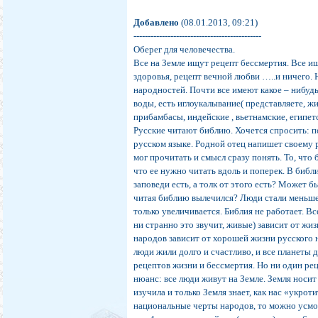
Добавлено
(08.01.2013, 09:21)
---------------------------------------------
Оберег для человечества.
Все на Земле ищут рецепт бессмертия. Все и
здоровья, рецепт вечной любви …..и ничего. Н
народностей. Почти все имеют какое – нибудь
воды, есть иглоукалывание( представляете, ж
прибамбасы, индейские , вьетнамские, египе
Русские читают библию. Хочется спросить: п
русском языке. Родной отец напишет своему 
мог прочитать и смысл сразу понять. То, что 
что ее нужно читать вдоль и поперек. В биб
заповеди есть, а толк от этого есть? Может 
читая библию вылечился? Люди стали меньше
только увеличивается. Библия не работает. Вс
ни странно это звучит, живые) зависит от жи
народов зависит от хорошей жизни русского н
люди жили долго и счастливо, и все планеты
рецептов жизни и бессмертия. Но ни один рец
нюанс: все люди живут на Земле. Земля носит 
изучила и только Земля знает, как нас «укро
национальные черты народов, то можно усмот