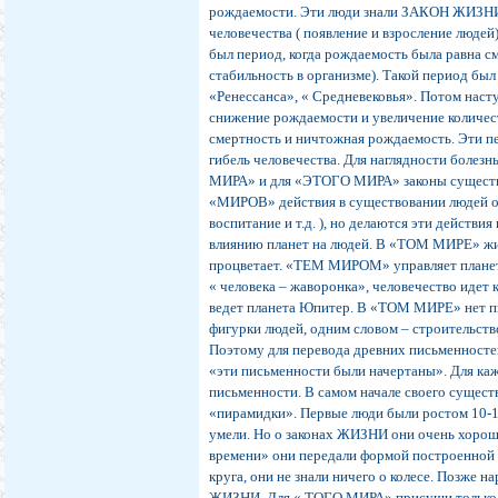
рождаемости. Эти люди знали ЗАКОН ЖИЗНИ.
человечества ( появление и взросление людей
был период, когда рождаемость была равна см
стабильность в организме). Такой период бы
«Ренессанса», « Средневековья». Потом насту
снижение рождаемости и увеличение количест
смертность и ничтожная рождаемость. Эти пер
гибель человечества. Для наглядности болез
МИРА» и для «ЭТОГО МИРА» законы существ
«МИРОВ» действия в существовании людей одн
воспитание и т.д. ), но делаются эти действи
влиянию планет на людей. В «ТОМ МИРЕ» жив
процветает. «ТЕМ МИРОМ» управляет плане
« человека – жаворонка», человечество иде
ведет планета Юпитер. В «ТОМ МИРЕ» нет пи
фигурки людей, одним словом – строительств
Поэтому для перевода древних письменностей
«эти письменности были начертаны». Для каж
письменности. В самом начале своего существ
«пирамидки». Первые люди были ростом 10-12
умели. Но о законах ЖИЗНИ они очень хорошо
времени» они передали формой построенной
круга, они не знали ничего о колесе. Позже 
ЖИЗНИ. Для « ТОГО МИРА» присущи только 