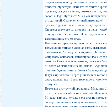
отдала маленькую дочь мужу и сыну и сказала
прилегла. Чувствую, меня кто-то тянет с крова
пугаюсь, сажусь в кресло, потом в другое, ме
голос: «Надь. Ну ты что?». Самое интересное, 
это домовой. Сказал он с такой интонацией, 
будет». А дальше мы с ним через ту единстве
Он стоял возле стены, смотрел на меня и улыб
поцелуи и вот я уже дома. Пока туда летели я
там запомнила его одежду.
Но самое интересное произошло в то время, ко
только лишь тонкая духовная связь связывала
рассказывал, будил довольно долго. От сильног
Озиралась, озиралась, наконец поняла. Перед
говорил. Смысла я не понимала, слова как б
он хотел от меня тоже не понимала. Ведь меня
о чем-нибудь подумать. Голова была пуста, да
И тут я прилетела и через уши влетела в свое 
сразу поняла: где я была, кого видела, что н
ползунки.
Позже я и этот случай проверила. Мужчина бы
он не шевелился, объяснил домовой. Домовой
Миражи в пустыне тоже делаются по этому с
города отправляется «в путешествие», потому
Печально то, что мужчина этот умер. И его д