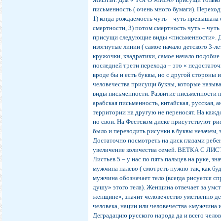
письменность ( очень много бумаги). Перех
1) когда рождаемость чуть – чуть превышала
смертности, 3) потом смертность чуть – чут
присущи следующие виды «письменности». Для
изогнутые линии ( самое начало детского 3-л
кружочки, квадратики, самое начало подобие 
последней трети перехода – это « недостаточ
вроде бы и есть буквы, но с другой стороны 
человечества присущи буквы, которые называ
виды письменности. Развитие письменности п
арабская письменность, китайская, русская, 
территории на другую не переносят. На кажд
но свои. На Фестском диске присутствуют ри
было и переводить рисунки в буквы незачем,
Достаточно посмотреть на диск глазами ребе
увеличение количества семей. ВЕТКА С ЛИСТ
Листьев 5 – у нас по пять пальцев на руке,
мужчина налево ( смотреть нужно так, как бу
мужчина обозначает тело (всегда рисуется сп
душу» этого тела). Женщина отвечает за умст
женщине», значит человечество умственно де
человека, нации или человечества «мужчина 
Деградацию русского народа да и всего чело