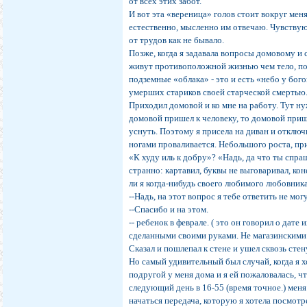
от всех этих забот.
И вот эта «вереница» голов стоит вокруг мен
естественно, мысленно им отвечаю. Чувствую
от трудов как не бывало.
Позже, когда я задавала вопросы домовому и 
живут противоположной жизнью чем тело, по
подземные «облака» - это и есть «небо у бого
умерших стариков своей старческой смертью
Приходил домовой и ко мне на работу. Тут н
домовой пришел к человеку, то домовой приш
уснуть. Поэтому я присела на диван и отключи
ногами проваливается. Небольшого роста, пр
«К худу иль к добру»? «Надь, да что ты спра
странно: картавил, буквы не выговаривал, ко
ли я когда-нибудь своего любимого любовник
--Надь, на этот вопрос я тебе ответить не могу
--Спасибо и на этом.
-- ребенок в феврале. ( это он говорил о дат
сделанными своими руками. Не магазинскими
Сказал и пошлепал к стене и ушел сквозь стен
Но самый удивительный был случай, когда я 
подругой у меня дома и я ей пожаловалась, чт
следующий день в 16-55 (время точное.) меня
начаться передача, которую я хотела посмотре