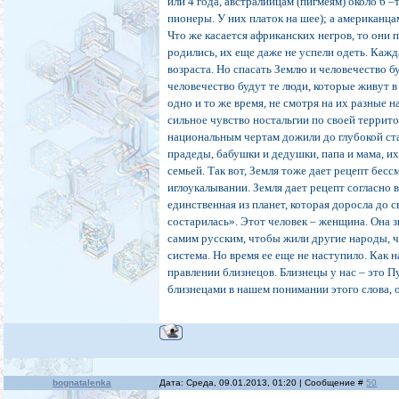
или 4 года, австралийцам (пигмеям) около 6 –
пионеры. У них платок на шее); а американцам
Что же касается африканских негров, то они
родились, их еще даже не успели одеть. Кажд
возраста. Но спасать Землю и человечество б
человечество будут те люди, которые живут в 
одно и то же время, не смотря на их разные н
сильное чувство ностальгии по своей террито
национальным чертам дожили до глубокой стар
прадеды, бабушки и дедушки, папа и мама, их
семьей. Так вот, Земля тоже дает рецепт бесс
иглоукалывании. Земля дает рецепт согласно в
единственная из планет, которая доросла до 
состарилась». Этот человек – женщина. Она з
самим русским, чтобы жили другие народы, ч
система. Но время ее еще не наступило. Как 
правлении близнецов. Близнецы у нас – это П
близнецами в нашем понимании этого слова, 
bognatalenka
Дата: Среда, 09.01.2013, 01:20 | Сообщение #
50