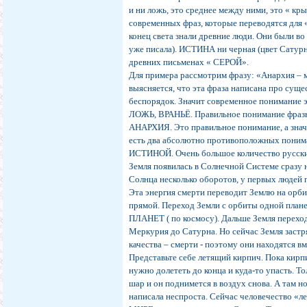
и ни ложь, это среднее между ними, это « кр
современных фраз, которые переводятся д
конец света знали древние люди. Они были во
уже писала). ИСТИНА ни черная (цвет Сатурна
древних письменах « СЕРОЙ».
Для примера рассмотрим фразу: «Анархия – 
выясняется, что эта фраза написана про сущ
беспорядок. Значит современное понимание э
ЛОЖЬ, ВРАНЬЁ. Правильное понимание фраз
АНАРХИЯ. Это правильное понимание, а зна
есть два абсолютно противоположных пониман
ИСТИНОЙ. Очень большое количество русски
Земля появилась в Солнечной Системе сразу 
Солнца несколько оборотов, у первых людей 
Эта энергия смерти переводит Землю на орб
прямой. Переход Земли с орбиты одной план
ПЛАНЕТ ( по космосу). Дальше Земля переход
Меркурия до Сатурна. Но сейчас Земля застр
качества – смерти - поэтому они находятся в
Представьте себе летящий кирпич. Пока кирпи
нужно долететь до конца и куда-то упасть. Т
шар и он поднимется в воздух снова. А там н
написала неспроста. Сейчас человечество «ле