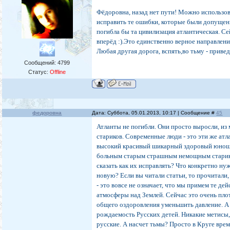
Фёдоровна, назад нет пути! Можно использо
исправить те ошибки, которые были допущены
погибла бы та цивилизация атлантическая. Се
вперёд :).Это единственно верное направление
Любая другая дорога, вспять,во тьму - привед
Сообщений:
4799
Статус:
Offline
федоровна
Дата: Суббота, 05.01.2013, 10:17 | Сообщение #
45
Атланты не погибли. Они просто выросли, из
стариков. Современные люди - это эти же атл
высокий красивый шикарный здоровый юноша
больным старым страшным немощным старико
сказать как их исправлять? Что конкретно ну
новую? Если вы читали статьи, то прочитали
- это вовсе не означает, что мы примем те де
атмосферы над Землей. Сейчас это очень пло
общего оздоровления уменьшить давление. А 
рождаемость Русских детей. Никакие метисы
русские. А насчет тьмы? Просто в Круге вре