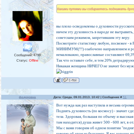
Какими путями вы собираетесь поднимать дух
вы плохо осведомлены о духовности русского н
ничем эту духовность в народе не вытравить
советским режимом, запретившим эту веру.
Посмотрите статистику любую, посвежее - в 
МИНИМУМ(!!!) озабочено направлением и рос
немаловажно, православные составляют 69,3%
Сообщений:
4799
Так что оставьте себе, и тем 20% деградиру
Статус:
Offline
Никакая женщина НИЧЕГО не значит без мужч
федоровна
Дата: Среда, 09.01.2013, 10:42 | Сообщение #
51
Вот нужда как раз наступила и весьма огромн
Поднять духовность (по космосу) - значит сд
тела. Здоровая, большая по объему и высокая
там находится) душа живет 500 - 600 лет, в о
Мы с вами говорим об одном понятии "подняти
говорю об этом из будущего. Я вас хорошо п