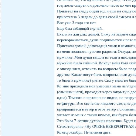
год после смерти он довольно часто ко мне п
Прилетел на следующий год и еще на следующ
прилетел за 3 недели до даты своей смерти и 
Вот уже 3 года его нет.
Еще был забавный случай.
Ехали на жигулях домой. Сижу на заднем сиде
переворачиваться, душа поднимается к потол
Приехали домой, домочадцы ушли в комнаты, 
из меня полилось чувство радости. Откуда, п
мужчине. Моя душа вышла из тела и находилас
мужчине была сильной. Вокруг меня был «кис
с опозданием, отвечать на вопросы было поз
другом. Какие могут быть вопросы, если ду
то была к мужчине) улетел. Сил у меня не был
Ко мне приходила моя умершая мама на 9 ден
(слышны шаги), проходит через закрытую двер
одна). Темного очертания не видно, но вокруг
ее фигуры. Это свечение никакого света не д
превращается в ветер и этот ветер с сильным
улетает из меня с таким шумом, как будто бо
Это была 7-летняя духовная практика. Будет
Стихотворение «Ну ОЧЕНЬ НЕВЕРОЯТНАЯ и
Конец октября. Печальная дата.