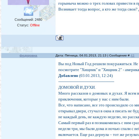
горыныча можно о трех головах привести в п
Возникает тогда вопрос, а кто же тогда свои?
Сообщений:
2480
Статус:
Offline
федоровна
Дата: Пятница, 04.01.2013, 21:13 | Сообщение #
43
Вы под Новый Год решили покуражиться. Не с
посмотрите "Хищник" и "Хищник 2" - америк
Добавлено
(03.01.2013, 12:24)
---------------------------------------------
ДОМОВОЙ И ДУХИ.
Много рассказов о домовых и духах. Я всем 
приключения, которые у нас с ним были.
Все, что написано, все это происходило со мн
открывал двери, стучал в окна я писать не б
не каждый день, не каждую неделю, но расска
Самый первый раз я познакомилась с ним сра
недели три, мы были дома и ночью спали с ней
включается. Еще раз дернула – тот же резуль