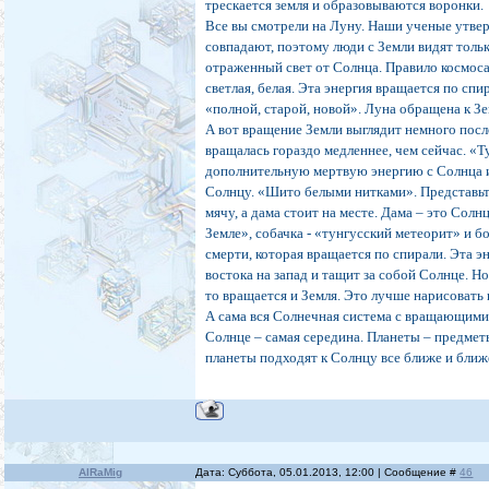
трескается земля и образовываются воронки.
Все вы смотрели на Луну. Наши ученые утве
совпадают, поэтому люди с Земли видят тольк
отраженный свет от Солнца. Правило космоса
светлая, белая. Эта энергия вращается по сп
«полной, старой, новой». Луна обращена к Зе
А вот вращение Земли выглядит немного посл
вращалась гораздо медленнее, чем сейчас. «
дополнительную мертвую энергию с Солнца и
Солнцу. «Шито белыми нитками». Представьт
мячу, а дама стоит на месте. Дама – это Солн
Земле», собачка - «тунгусский метеорит» и б
смерти, которая вращается по спирали. Эта э
востока на запад и тащит за собой Солнце. Но
то вращается и Земля. Это лучше нарисовать 
А сама вся Солнечная система с вращающи
Солнце – самая середина. Планеты – предмет
планеты подходят к Солнцу все ближе и ближ
AlRaMig
Дата: Суббота, 05.01.2013, 12:00 | Сообщение #
46