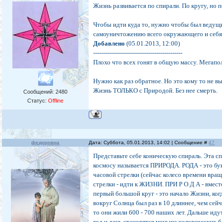
Жизнь развивается по спирали. По кругу, но 
Чтобы идти куда то, нужно чтобы был ведущи
самоуничтожению всего окружающего и себя 
Добавлено
(05.01.2013, 12:00)
---------------------------------------------
Плохо что всех гонят в общую массу. Мегапол
Нужно как раз обратное. Но это кому то не в
Жизнь ТОЛЬКО с Природой. Без нее смерть.
Сообщений:
2480
Статус:
Offline
федоровна
Дата: Суббота, 05.01.2013, 14:02 | Сообщение #
47
Представьте себе коническую спираль. Эта сп
космосу называется ПРИРОДА. РОДА - это бу
часовой стрелки (сейчас колесо времени вра
стрелки - идти к ЖИЗНИ. ПРИ Р О Д А - вмес
первый большой круг - это начало Жизни, ко
вокруг Солнца был раз в 10 длиннее, чем сейч
то они жили 600 - 700 наших лет. Дальше идут
год и день становятся меньше человеческих б