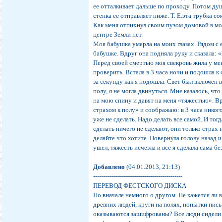
ее отталкивает дальше по проходу. Потом душ
стенка ее отправляет ниже. Т. Е.эта трубка с
Как меня отпихнул своим пузом домовой в мо
центре Земли нет.
Моя бабушка умерла на моих глазах. Рядом с 
бабушке. Вдруг она подняла руку и сказала: 
Перед своей смертью моя свекровь жила у мен
проверить. Встала в 3 часа ночи и подошла к
за секунду как я подошла. Свет был включен в
полу, я не могла двинуться. Мне казалось, чт
на мою спину и давят на меня «тяжестью». Вр
страхом к полу» и соображаю: в 3 часа никог
уже не сделать. Надо делать все самой. И тогд
сделать ничего не сделают, они только страх 
делайте что хотите. Повернула голову назад и
ушел, тяжесть исчезла и все я сделала сама бе
Добавлено
(04.01.2013, 21:13)
---------------------------------------------
ПЕРЕВОД ФЕСТСКОГО ДИСКА
Но вначале немного о другом. Не кажется ли 
древних людей, круги на полях, попытки пис
оказываются зашифрованы? Все люди сидели и