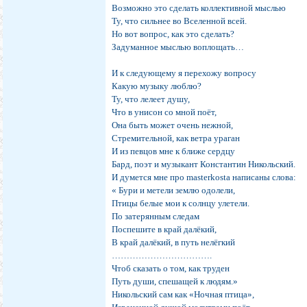
Возможно это сделать коллективной мыслью
Ту, что сильнее во Вселенной всей.
Но вот вопрос, как это сделать?
Задуманное мыслью воплощать…
И к следующему я перехожу вопросу
Какую музыку люблю?
Ту, что лелеет душу,
Что в унисон со мной поёт,
Она быть может очень нежной,
Стремительной, как ветра ураган
И из певцов мне к ближе сердцу
Бард, поэт и музыкант Константин Никольский.
И думется мне про masterkosta написаны слова:
« Бури и метели землю одолели,
Птицы белые мои к солнцу улетели.
По затерянным следам
Поспешите в край далёкий,
В край далёкий, в путь нелёгкий
…………………………….
Чтоб сказать о том, как труден
Путь души, спешащей к людям.»
Никольский сам как «Ночная птица»,