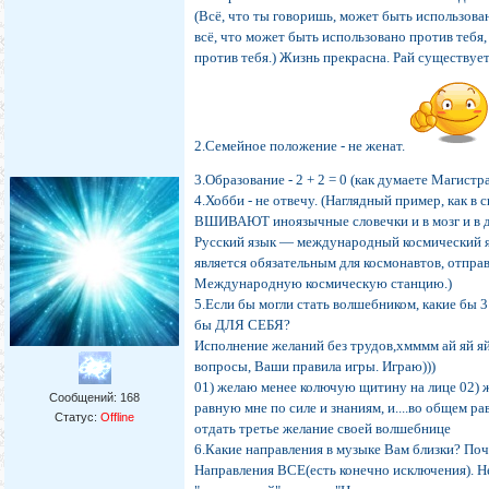
(Всё, что ты говоришь, может быть использова
всё, что может быть использовано против тебя,
против тебя.) Жизнь прекрасна. Рай существуе
2.Семейное положение - не женат.
3.Образование - 2 + 2 = 0 (как думаете Магистр
4.Хобби - не отвечу. (Наглядный пример, как в
ВШИВАЮТ иноязычные словечки и в мозг и в д
Русский язык — международный космический я
является обязательным для космонавтов, отпр
Международную космическую станцию.)
5.Если бы могли стать волшебником, какие бы 
бы ДЛЯ СЕБЯ?
Исполнение желаний без трудов,хмммм ай яй яй
вопросы, Ваши правила игры. Играю)))
01) желаю менее колючую щитину на лице 02) 
Сообщений:
168
равную мне по силе и знаниям, и....во общем р
Статус:
Offline
отдать третье желание своей волшебнице
6.Какие направления в музыке Вам близки? По
Направления ВСЕ(есть конечно исключения). Н