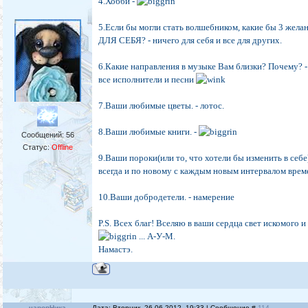
4.Хобби -
5.Если бы могли стать волшебником, какие бы 3 жела
ДЛЯ СЕБЯ? - ничего для себя и все для других.
6.Какие направления в музыке Вам близки? Почему? -
все исполнители и песни
7.Ваши любимые цветы. - лотос.
8.Ваши любимые книги. -
Сообщений:
56
Статус:
Offline
9.Ваши пороки(или то, что хотели бы изменить в себе)
всегда и по новому с каждым новым интервалом врем
10.Ваши добродетели. - намерение
P.S. Всех благ! Вселяю в ваши сердца свет искомого 
... А-У-М.
Намастэ.
чаровНика
Дата: Вторник, 26.06.2012, 19:33 | Сообщение #
114