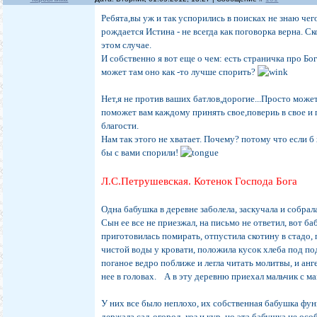
Ребята,вы уж и так успорились в поисках не знаю чего
рождается Истина - не всегда как поговорка верна. С
этом случае.
И собственно я вот еще о чем: есть страничка про Бо
может там оно как -то лучше спорить?
Нет,я не против ваших батлов,дорогие...Просто может
поможет вам каждому принять свое,повериь в свое и 
благости.
Нам так этого не хватает. Почему? потому что если б 
бы с вами спорили!
Л.С.Петрушевская. Котенок Господа Бога
Одна бабушка в деревне заболела, заскучала и собрал
Сын ее все не приезжал, на письмо не ответил, вот ба
приготовилась помирать, отпустила скотину в стадо,
чистой воды у кровати, положила кусок хлеба под п
поганое ведро поближе и легла читать молитвы, и анг
нее в головах. А в эту деревню приехал мальчик с м
У них все было неплохо, их собственная бабушка фу
держала сад-огород, коз и кур, но эта бабушка не ос