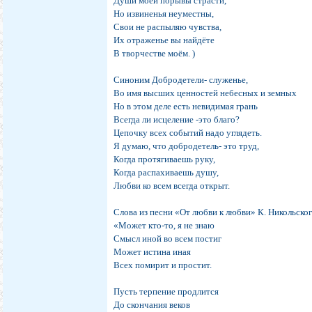
Души моей порывы страсти,
Но извиненья неуместны,
Свои не распыляю чувства,
Их отраженье вы найдёте
В творчестве моём. )
Синоним Добродетели- служенье,
Во имя высших ценностей небесных и земных
Но в этом деле есть невидимая грань
Всегда ли исцеление -это благо?
Цепочку всех событий надо углядеть.
Я думаю, что добродетель- это труд,
Когда протягиваешь руку,
Когда распахиваешь душу,
Любви ко всем всегда открыт.
Слова из песни «От любви к любви» К. Никольско
«Может кто-то, я не знаю
Смысл иной во всем постиг
Может истина иная
Всех помирит и простит.
Пусть терпение продлится
До скончания веков