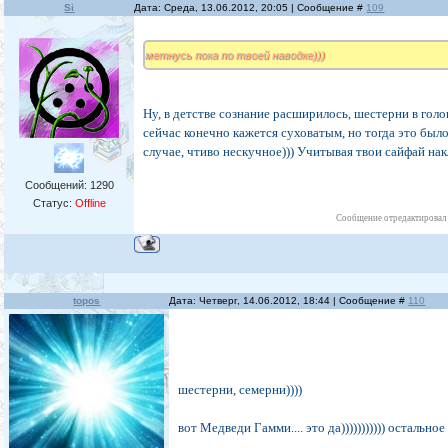
Si
Дата: Среда, 13.06.2012, 20:05 | Сообщение #
109
метнусь пока по твоей наводке)))
Ну, в детстве сознание расширилось, шестерни в голо
сейчас конечно кажется суховатым, но тогда это было
случае, чтиво нескучное))) Учитывая твои сайфай н
Сообщений:
1290
Статус:
Offline
Сообщение отредактирова
topos
Дата: Четверг, 14.06.2012, 18:44 | Сообщение #
110
шестерни, семерни))))
вот Медведи Гамми.... это да))))))))))) остальное е