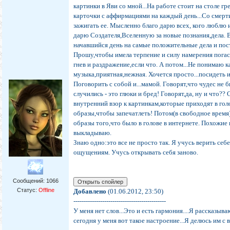
картинки в Яви со мной...На работе стоит на столе гр
карточки с аффирмациями на каждый день...Со смерт
зажигать ее. Мысленно благо дарю всех, кого люблю 
дарю Создателя,Вселенную за новые познания,дела.
начавшийся день на самые положительные дела и пос
Прошу,чтобы имела терпение и силу намерения погас
гнев и раздражение,если что. А потом...Не понимаю ка
музыка,приятная,нежная. Хочется просто...посидеть 
Поговорить с собой и...мамой. Говорят,что чудес не б
случились - это глюки и бред! Говорят,да, ну и что?
внутренний взор к картинкам,которые приходят в гол
образы,чтобы запечатлеть! Потом(в свободное врем
образы того,что было в голове в интернете. Похожие
выкладываю.
Знаю одно:это все не просто так. Я учусь верить себ
ощущениям. Учусь открывать себя заново.
Сообщений:
1066
Статус:
Offline
Добавлено
(01.06.2012, 23:50)
---------------------------------------------
У меня нет слов...Это и есть гармония....Я рассказыв
сегодня у меня вот такое настроение...Я делюсь им с 