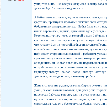
Статус:
Offline
увидит из окна. Но бес уже открывал калитку сада с
да не выйдет" и смеялся над ангелом.
А бабка, лежа в кровати, вдруг заметила котенка, кото
форточку, прыгнул на кровать и включил свой моторч
бабушкиных замерзших ногах. Бабка была ему рада,
кошка отравилась, видимо, крысиным ядом у соседе
Котенок помурчал, потерся головой о ноги бабушки, 
кусочек черного хлеба, съел и тут же заснул. А мы у
что котенок был не простой, а был он котенком Господ
волшебство произошло в тот же момент, тут же постуч
избу вошел старухин сын с женой и ребенком, увеша
сумками: получив материно письмо, которое пришло
опозданием, он не стал отвечать, не надеясь больше н
потребовал отпуск, прихватил семью и двинул в путе
маршруту автобус - вокзал - поезд - автобус - автобус
две речки, лесом да полем, и наконец прибыл.
Жена его, засучив рукава, стала разбирать сумки с пр
ужин, сам он, взявши молоток, двинулся ремонтироват
поцеловал бабушку в носик, взял на руки котенка и по
где и встретился с посторонним пацаном, и вот тут а
схватился за голову, а бес отступил, болтая языком и 