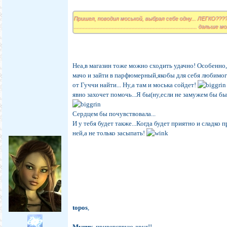
Пришел, поводил моськой, выбрал себе одну... ЛЕГКО???
................................................................................. даль
Неа,в магазин тоже можно сходить удачно! Особенно
мачо и зайти в парфюмерный,якобы для себя любимо
от Гуччи найти... Ну,а там и моська сойдет!
явно захочет помочь...Я бы(ну,если не замужем бы бы
Сердцем бы почувствовала...
И у тебя будет также...Когда будет приятно и сладко 
ней,а не только засыпать!
topos
,
Муник
, приветствую,друг!!