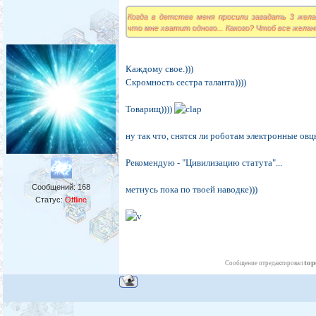
Когда в детстве меня просили загадать 3 жела
что мне хватит одного... Какого? Чтоб все желан
Каждому свое.)))
Скромность сестра таланта))))
Товарищ))))
ну так что, снятся ли роботам электронные овцы?.
Рекомендую - "Цивилизацию статута"...
Сообщений:
168
метнусь пока по твоей наводке)))
Статус:
Offline
top
Сообщение отредактировал