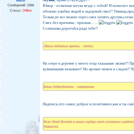
Сообщений:
1066
Юмор - отличная штука везде с тобой! И помогает не
Статус:
Offline
обожаю улыбки людей и задорный смех!! Умница,пр
Только,не все можно через смех понять другим,согла
Смех без причины - признак........
Солнышко,дорогой,я рада тебе!!
.Ваши любимые цветы. - лотос.
На озере в деревне у моего отца тааааакие лилии!!! П
кувшинками называют! Но аромат нежен и сладок!! Ч
Ваши добродетели. - намерение
Надеюсь,что самое доброе и позитивное,как и ты сам
Всех благ! Вселяю в ваши сердца свет искомого и радость
Намастэ.