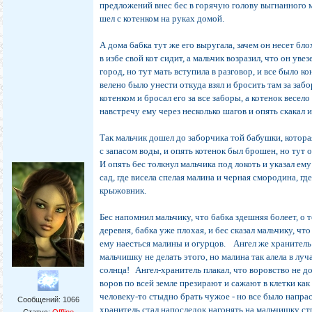
предложений внес бес в горячую голову выгнанного м
шел с котенком на руках домой.
А дома бабка тут же его выругала, зачем он несет бло
в избе свой кот сидит, а мальчик возразил, что он увез
город, но тут мать вступила в разговор, и все было ко
велено было унести откуда взял и бросить там за за
котенком и бросал его за все заборы, а котенок весел
навстречу ему через несколько шагов и опять скакал и
Так мальчик дошел до заборчика той бабушки, котора
с запасом воды, и опять котенок был брошен, но тут 
И опять бес толкнул мальчика под локоть и указал е
сад, где висела спелая малина и черная смородина, гд
крыжовник.
Бес напомнил мальчику, что бабка здешняя болеет, о т
деревня, бабка уже плохая, и бес сказал мальчику, чт
ему наесться малины и огурцов. Ангел же хранитель
мальчишку не делать этого, но малина так алела в лу
солнца! Ангел-хранитель плакал, что воровство не до
воров по всей земле презирают и сажают в клетки как 
человеку-то стыдно брать чужое - но все было напрас
Сообщений:
1066
хранитель стал напоследок нагонять на мальчишку ст