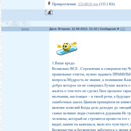
Прикрепления:
3314816.jpg
(133.2 Kb)
topos
Дата: Вторник, 12.06.2012, 21:10 | Сообщение #
106
1.Ваше кредо.
Возможно ВСЕ...Стремление к совершенству.Ч
правильные ответы, нужно задавать ПРАВИЛ
вопросы.Мудрость не знание, а понимание.Кажд
добро которое он не совершил.Лучше жалеть о 
жалеть о том чего не сделал.Твое прошлое скры
молчании, настоящее – в твоей речи, а будущее
ошибочных шагах.Цинизм принципов не влияет
явление иллюзий.Когда дело доходит до эмоций
самые великие люди становятся дураками.Не тр
человека, который не стремится провести его 
видит, каким ты кажешься, мало кто чувствует, 
Бескорыстно и бесконечно заботьтесь о людях 