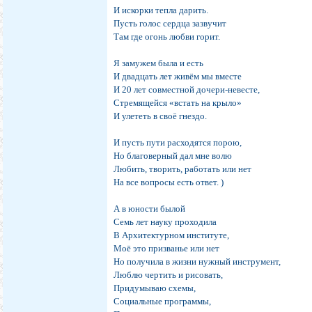
И искорки тепла дарить.
Пусть голос сердца зазвучит
Там где огонь любви горит.
Я замужем была и есть
И двадцать лет живём мы вместе
И 20 лет совместной дочери-невесте,
Стремящейся «встать на крыло»
И улететь в своё гнездо.
И пусть пути расходятся порою,
Но благоверный дал мне волю
Любить, творить, работать или нет
На все вопросы есть ответ. )
А в юности былой
Семь лет науку проходила
В Архитектурном институте,
Моё это призванье или нет
Но получила в жизни нужный инструмент,
Люблю чертить и рисовать,
Придумываю схемы,
Социальные программы,