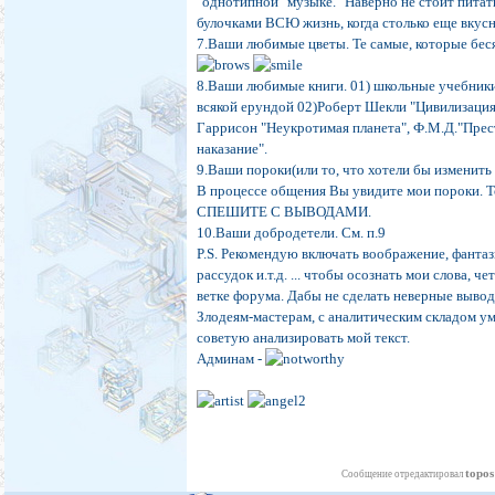
"однотипной" музыке. "Наверно не стоит пита
булочками ВСЮ жизнь, когда столько еще вкусн
7.Ваши любимые цветы. Те самые, которые бес
8.Ваши любимые книги. 01) школьные учебник
всякой ерундой 02)Роберт Шекли "Цивилизация
Гаррисон "Неукротимая планета", Ф.М.Д."Прес
наказание".
9.Ваши пороки(или то, что хотели бы изменить 
В процессе общения Вы увидите мои пороки. То
СПЕШИТЕ С ВЫВОДАМИ.
10.Ваши добродетели. См. п.9
P.S. Рекомендую включать воображение, фанта
рассудок и.т.д. ... чтобы осознать мои слова, че
ветке форума. Дабы не сделать неверные выво
Злодеям-мастерам, с аналитическим складом ум
советую анализировать мой текст.
Админам -
topos
Сообщение отредактировал