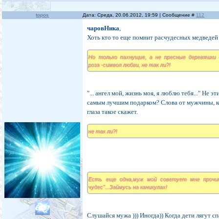
topos
Дата: Среда, 20.06.2012, 19:59 | Сообщение #
112
чаровНика
,
Хоть кто то еще помнит расчудесных медведе
Но только пахнущие, а не пресные деревяшки и
роза -символ любви, не так ли?!
"... ангел мой, жизнь моя, я люблю тебя..." Не эт
самым лучшим подарком? Слова от мужчины, ко
глаза такое скажет.
не так ли?!
Есть еще одна,муж мой советует мне прочи
чудес"...Займусь на каникулах!
Слушайся мужа ))) Иногда)) Когда дети лягут сп