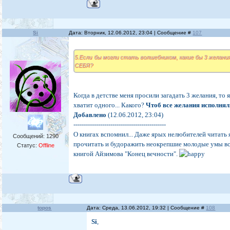
Si
Дата: Вторник, 12.06.2012, 23:04 | Сообщение #
107
5.Если бы могли стать волшебником, какие бы 3 желани
СЕБЯ?
Когда в детстве меня просили загадать 3 желания, то я
хватит одного... Какого?
Чтоб все желания исполнял
Добавлено
(12.06.2012, 23:04)
---------------------------------------------
О книгах вспомнил... Даже ярых нелюбителей читать я
Сообщений:
1290
прочитать и будоражить неокрепшие молодые умы вс
Статус:
Offline
книгой Айзимова "Конец вечности".
topos
Дата: Среда, 13.06.2012, 19:32 | Сообщение #
108
Si
,