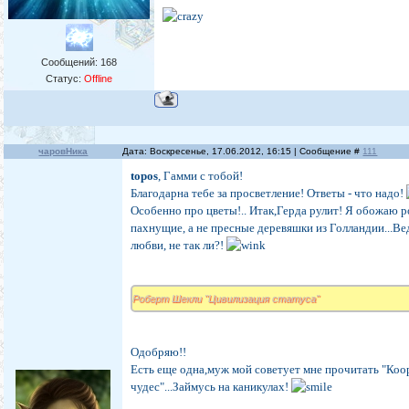
Сообщений:
168
Статус:
Offline
чаровНика
Дата: Воскресенье, 17.06.2012, 16:15 | Сообщение #
111
topos
, Гамми с тобой!
Благодарна тебе за просветление! Ответы - что надо!
Особенно про цветы!.. Итак,Герда рулит! Я обожаю р
пахнущие, а не пресные деревяшки из Голландии...Ве
любви, не так ли?!
Роберт Шекли "Цивилизация статуса"
Одобряю!!
Есть еще одна,муж мой советует мне прочитать "Ко
чудес"...Займусь на каникулах!