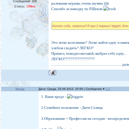
Сообщений:
168
ролевыми играми, очень шумно.))))
Статус:
Offline
Спасибо за наводку по Р.Шекли
Ничего себе, запросы!! Я про 2 первых! biggrin Это
Это легко исполнимо? Легко найти одну и навеки?
хлебом сходить? ЛЕГКО?
Пришел, поводил моськой, выбрал себе одну...
ЛЕГКО??????????????????
............................................................................
Муник
Дата: Среда, 20.06.2012, 20:58 | Сообщение #
113
1. Ваше кредо -
2.Семейное положение - Дитя Солнца
3.Образование + Профессия на сегодня - неопределен