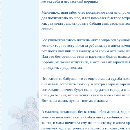
же вел себя и несчастный воришка.
Мальчик-хозяин заботливо посадил котенка на опроки
дал похитителю по шее, и тот помчался быстрее ветр
как раз начал ремонтировать бабкин сын, заслонив вс
спиной.
Бес ушмыгнул сквозь плетень, ангел закрылся рукавом 
котенок горячо вступился за ребенка, да и ангел помо
вот полез мальчик не в малину, а за своим котенком, 
Или это бес сочинил, стоя за плетнем и болтая языко
Короче, мальчика отпустили, а котенка ему взрослый н
приходить с родителями.
Что касается бабушки, то ее еще оставила судьба по
она встала встретить скотину, а наутро сварила варен
все съедят и нечего будет сыночку дать в город, а в 
овцу да барана, чтобы успеть связать всей семье ва
Вот наша жизнь нужна - вот мы и живем.
А мальчик, оставшись без котенка и без малины, ходи
вечером получил от своей бабки миску клубники с м
за что, и мама почитала ему на ночь сказку, и ангел-
безмерно рад и устроился у спящего в головах, как у