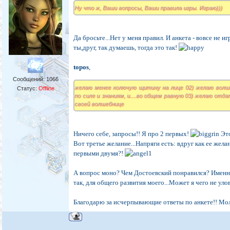
Ну что ж, Ваши вопросы, Ваши правила игры. Играю)))
Да бросьте...Нет у меня правил. И анкета - вовсе не игр
ты,друг, так думаешь, тогда это так!
topos
,
Сообщений:
1066
желаю менее колючую щитину на лице 02) желаю волш
Статус:
Offline
по силе и знаниям, и....во общем равную 03) желаю от
своей волшебнице
Ничего себе, запросы!! Я про 2 первых!
Это
Вот третье желание...Напряги есть: вдруг как ее жела
первыми двумя?!
А вопрос моно? Чем Достоевский понравился? Имен
так, для общего развития моего...Может я чего не уло
Благодарю за исчерпывающие ответы по анкете!! Мо