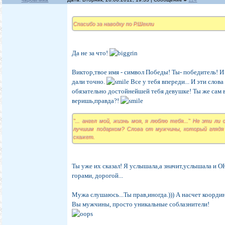
Спасибо за наводку по Р.Шекли
Да не за что!
Виктор,твое имя - символ Победы! Ты- победитель! И
дали точно.
Все у тебя впереди... И эти слов
обязательно достойнейшей тебя девушке! Ты же сам 
веришь,правда?!
"... ангел мой, жизнь моя, я люблю тебя..." Не эти л
лучшим подарком? Слова от мужчины, который глядя 
скажет.
Ты уже их сказал! Я услышала,а значит,услышала и ОН
горами, дорогой...
Мужа слушаюсь...Ты прав,иногда.))) А насчет координ
Вы мужчины, просто уникальные соблазнители!