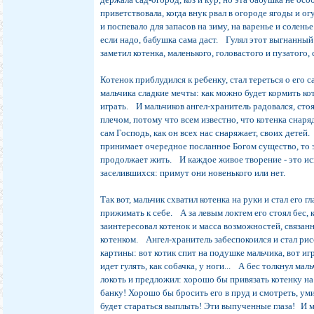
приветствовала, когда внук рвал в огороде ягоды и ог
и поспевало для запасов на зиму, на варенье и соленье
если надо, бабушка сама даст. Гулял этот выгнанный
заметил котенка, маленького, головастого и пузатого,
Котенок приблудился к ребенку, стал тереться о его с
мальчика сладкие мечты: как можно будет кормить кот
играть. И мальчиков ангел-хранитель радовался, стоя
плечом, потому что всем известно, что котенка снаря
сам Господь, как он всех нас снаряжает, своих детей
принимает очередное посланное Богом существо, то 
продолжает жить. И каждое живое творение - это и
заселившихся: примут они новенького или нет.
Так вот, мальчик схватил котенка на руки и стал его 
прижимать к себе. А за левым локтем его стоял бес,
заинтересовал котенок и масса возможностей, связан
котенком. Ангел-хранитель забеспокоился и стал ри
картины: вот котик спит на подушке мальчика, вот иг
идет гулять, как собачка, у ноги... А бес толкнул мал
локоть и предложил: хорошо бы привязать котенку н
банку! Хорошо бы бросить его в пруд и смотреть, уми
будет стараться выплыть! Эти выпученные глаза! И 