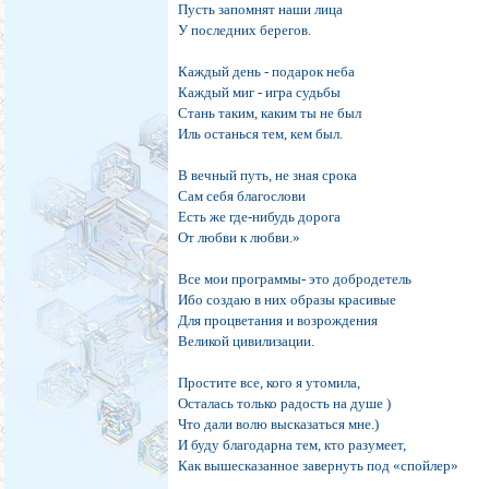
Пусть запомнят наши лица
У последних беpегов.
Каждый день - подарок неба
Каждый миг - игрa судьбы
Стань таким, каким ты не был
Иль останься тем, кем был.
В вечный путь, не зная срока
Сам себя благослови
Есть же где-нибудь дорога
От любви к любви.»
Все мои программы- это добродетель
Ибо создаю в них образы красивые
Для процветания и возрождения
Великой цивилизации.
Простите все, кого я утомила,
Осталась только радость на душе )
Что дали волю высказаться мне.)
И буду благодарна тем, кто разумеет,
Как вышесказанное завернуть под «спойлер»