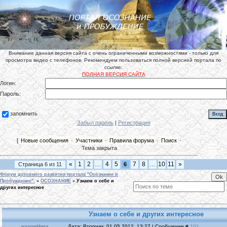
Внимание данная версия сайта с очень ограниченными возможностями - только для
просмотра видео с телефонов. Рекомендуем пользоваться полной версией портала по
ссылке:
ПОЛНАЯ ВЕРСИЯ САЙТА
Логин:
Пароль:
запомнить
Забыл пароль
|
Регистрация
[
Новые сообщения
·
Участники
·
Правила форума
·
Поиск
·
Тема закрыта
«
1
2
…
4
5
7
8
…
10
11
»
Страница
6
из
11
6
Форум духовного развития портала "Осознание и
Пробуждение".
»
ОСОЗНАНИЕ
»
Узнаем о себе и
других интересное
Узнаем о себе и других интересное
чаровНика
Дата: Вторник, 01.05.2012, 13:27 | Сообщение #
101