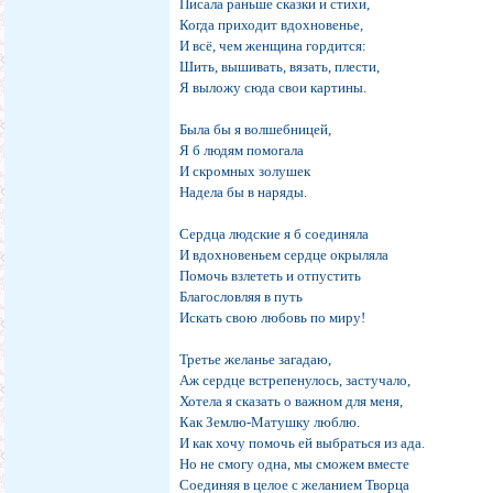
Писала раньше сказки и стихи,
Когда приходит вдохновенье,
И всё, чем женщина гордится:
Шить, вышивать, вязать, плести,
Я выложу сюда свои картины.
Была бы я волшебницей,
Я б людям помогала
И скромных золушек
Надела бы в наряды.
Сердца людские я б соединяла
И вдохновеньем сердце окрыляла
Помочь взлететь и отпустить
Благословляя в путь
Искать свою любовь по миру!
Третье желанье загадаю,
Аж сердце встрепенулось, застучало,
Хотела я сказать о важном для меня,
Как Землю-Матушку люблю.
И как хочу помочь ей выбраться из ада.
Но не смогу одна, мы сможем вместе
Соединяя в целое с желанием Творца