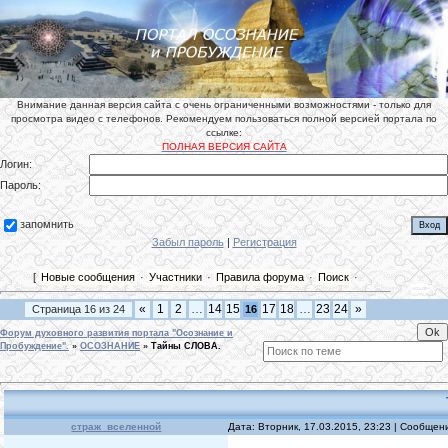
Внимание данная версия сайта с очень ограниченными возможностями - только для
просмотра видео с телефонов. Рекомендуем пользоваться полной версией портала по
ссылке:
ПОЛНАЯ ВЕРСИЯ САЙТА
Логин:
Пароль:
запомнить
Забыл пароль
|
Регистрация
[
Новые сообщения
·
Участники
·
Правила форума
·
Поиск
·
«
1
2
…
14
15
17
18
…
23
24
»
Страница
16
из
24
16
Форум духовного развития портала "Осознание и
Пробуждение".
»
ОСОЗНАНИЕ
»
Тайны СЛОВА.
страж_вселенной
Дата: Вторник, 17.03.2015, 23:23 | Сообще