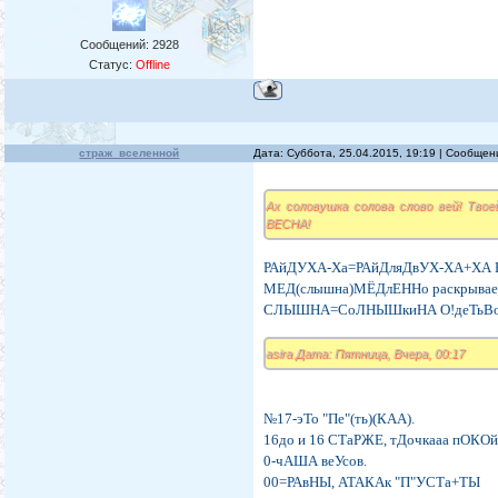
Сообщений:
2928
Статус:
Offline
страж_вселенной
Дата: Суббота, 25.04.2015, 19:19 | Сообще
Ах соловушка солова слово вей! Тво
ВЕСНА!
РАйДУХА-Ха=РАйДляДвУХ-ХА+ХА В
МЕД(слышна)МЁДлЕННо раскрывает
СЛЫШНА=СоЛНЫШкиНА О!деТьВоУ
asira Дата: Пятница, Вчера, 00:17
№17-эТо "Пе"(ть)(КАА).
16до и 16 СТаРЖЕ, тДочкааа пОКО
0-чАША веУсов.
00=РАвНЫ, АТАКАк "П"УСТа+ТЫ