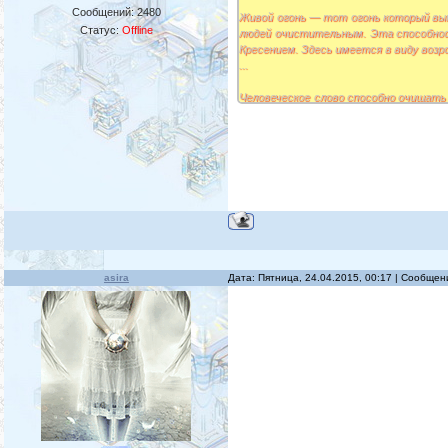
Сообщений:
2480
Живой огонь — тот огонь который выт
Статус:
Offline
людей очистительным. Эта способнос
Кресением. Здесь имеется в виду воз
...
Человеческое слово способно очищать 
понять, если не понять, как устроены
Это значит, что для понимания крес
мазыкские способы очищения. Обобщ
большая подсказка. Но без этого опре
asira
Дата: Пятница, 24.04.2015, 00:17 | Сообще