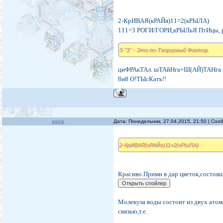
2-КрИВАЯ(кРАЙя)11=2(кРЫЛА)
111=3 РОГИ/ГОРИ,кРЫЛьЯ ПтИцы,
3-"З" - Это по-Творцовый Фактор.
циФРАкТАл. шТАйНга+Ш(АЙ)ТАНга
8и8 О!ТЫсКать!!
asira
Дата: Понедельник, 27.04.2015, 21:50 | Со
2-КрИВАЯ(кРАЙя)11=2(кРЫЛА)
Красиво.Прими в дар цветок,состоя
Молекула воды состоит из двух ато
связью,т.е.