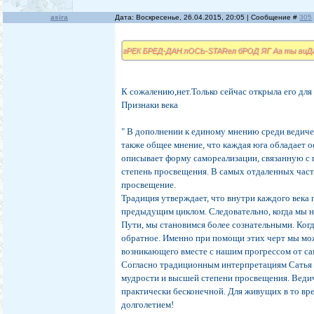
asira
Дата: Воскресенье, 26.04.2015, 20:05 | Сообщение #
305
гРЕК БРЕД-ДАН.пОСЬ-STARел бРОД ЯГ Аа ты виДАЛ
К сожалению,нет.Только сейчас открыла его для 
Признаки века
" В дополнении к единому мнению среди ведиче
также общее мнение, что каждая юга обладает о
описывает форму самореализации, связанную с 
степень просвещения. В самых отдаленных част
просвещение.
Традиция утверждает, что внутри каждого века
предыдущим циклом. Следовательно, когда мы н
Пути, мы становимся более сознательными. Ког
обратное. Именно при помощи этих черт мы мож
возникающего вместе с нашим прогрессом от с
Согласно традиционным интерпретациям Сатья Ю
мудрости и высшей степени просвещения. Ведич
практически бесконечной. Для живущих в то вр
долголетием!