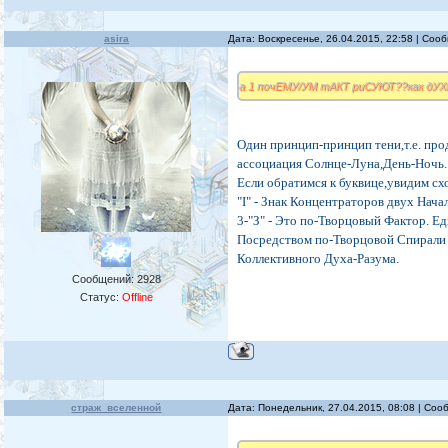
asira
Дата: Воскресенье, 26.04.2015, 22:58 | Со
а 1 почЕМУ/УМ тАКТ риСУЮТ??как дУ
Один принцип-принцип тени,т.е. прод
ассоциация Солнце-Луна,День-Ночь.
Если обратимся к буквице,увидим схо
"I" - Знак Концентраторов двух Нача
3-"З" - Это по-Творцовый Фактор. Е
Посредством по-Творцовой Спирали 
Коллективного Духа-Разума.
Сообщений:
2928
Статус:
Offline
страж_вселенной
Дата: Понедельник, 27.04.2015, 08:08 | Со