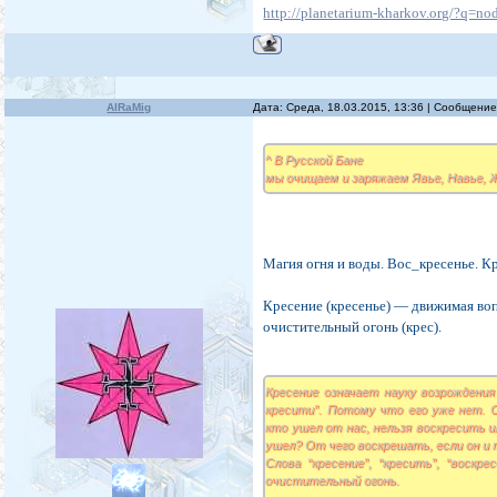
http://planetarium-kharkov.org/?q=no
AlRaMig
Дата: Среда, 18.03.2015, 13:36 | Сообщени
^ В Русской Бане
мы очищаем и заряжаем Явье, Навье, Ж
Магия огня и воды. Вос_кресенье. Кр
Кресение (кресенье) — движимая воп
очистительный огонь (крес).
Кресение означает науку возрождения
кресити”. Потому что его уже нет. С
кто ушел от нас, нельзя воскресить 
ушел? От чего воскрешать, если он и 
Слова “кресение”, “кресить”, “воскр
очистительный огонь.