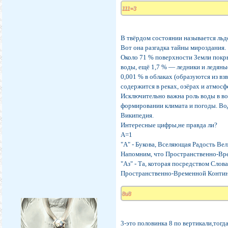
111=3
В твёрдом состоянии называется льд
Вот она разгадка тайны мироздания.
Около 71 % поверхности Земли покры
воды, ещё 1,7 % — ледники и ледяны
0,001 % в облаках (образуются из в
содержится в реках, озёрах и атмосф
Исключительно важна роль воды в во
формировании климата и погоды. Вод
Википедия.
Интересные цифры,не правда ли?
А=1
"А" - Букова, Вселяющая Радость Ве
Напомним, что Пространственно-Вре
"Аз" - Та, которая посредством Сло
Пространственно-Временной Конти
8и8
3-это половинка 8 по вертикали,тогд