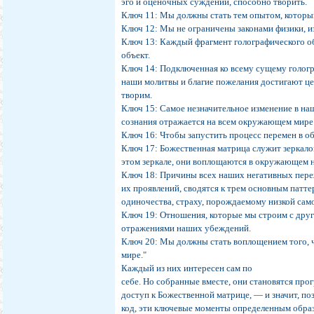
эго и оценочных суждений, способно творить.
Ключ 11: Мы должны стать тем опытом, которы
Ключ 12: Мы не ограничены законами физики, и
Ключ 13: Каждый фрагмент голографического об
объект.
Ключ 14: Подключенная ко всему сущему гологр
наши молитвы и благие пожелания достигают цел
творим.
Ключ 15: Самое незначительное изменение в на
сознания отражается на всем окружающем мире
Ключ 16: Чтобы запустить процесс перемен в об
Ключ 17: Божественная матрица служит зеркало
этом зеркале, они воплощаются в окружающем н
Ключ 18: Причины всех наших негативных пере
их проявлений, сводятся к трем основным патте
одиночества, страху, порождаемому низкой само
Ключ 19: Отношения, которые мы строим с дру
отражениями наших убеждений.
Ключ 20: Мы должны стать воплощением того, 
мире."
Каждый из них интересен сам по
себе. Но собранные вместе, они становятся пр
доступ к Божественной матрице, — и значит, поз
код, эти ключевые моменты определенным обра