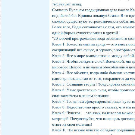
тысячи лет назад.
Согласно Пуранам традиционная дата начала Кал
индийский бог Кришна покинул Землю. В то врем
сложно, существуют астрономические события, 
Более того, Веды соглашаются с тем, что темн
одной формы существования к другой."
"20 ключей программного кода осознанного соз
Ключ 1: Божественная матрица — это вместилищ
соединяющий все сущее, и зеркало, в котором о
Ключ 2: Все в мире взаимосвязано между собой.
Ключ 3: Чтобы овладеть силой Вселенной, мы д
мирового Целого, а не малым обособленным це
Ключ 4: Все объекты, когда-либо бывшие частя
навсегда, независимо от того, сохраняется ли м
Ключ 5: Сознание творит! Фокусировка сознания
Ключ 6: У нас достаточно силы, чтобы произве
сила заключена в нашем сознании!
Ключ 7: То, на чем сфокусированы наши чувства
Ключ 8: Недостаточно просто сказать, что мы 
Ключ 9: Чувства — это язык, на котором можно
матрицей. Почувствуйте, что ваша цель достигн
ответ на свои молитвы!
Ключ 10: Не всякое чувство обладает подлинной