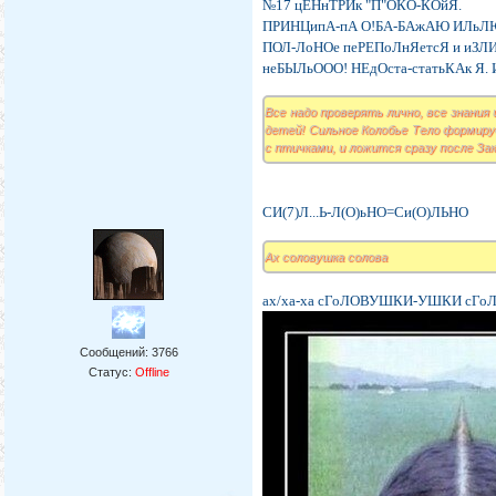
№17 цЕНнТРИк "П"ОКО-КОйЯ.
ПРИНЦипА-пА О!БА-БАжАЮ ИЛьЛЮ
ПОЛ-ЛоНОе пеРЕПоЛнЯетсЯ и иЗЛ
неБЫЛьООО! НЕдОста-статьКАк Я. И
Все надо проверять лично, все знания
детей! Сильное Колобье Тело формиру
с птичками, и ложится сразу после За
СИ(7)Л...Ь-Л(О)ьНО=Си(О)ЛЬНО
Ах соловушка солова
ах/ха-ха сГоЛОВУШКИ-УШКИ сГоЛ
Сообщений:
3766
Статус:
Offline