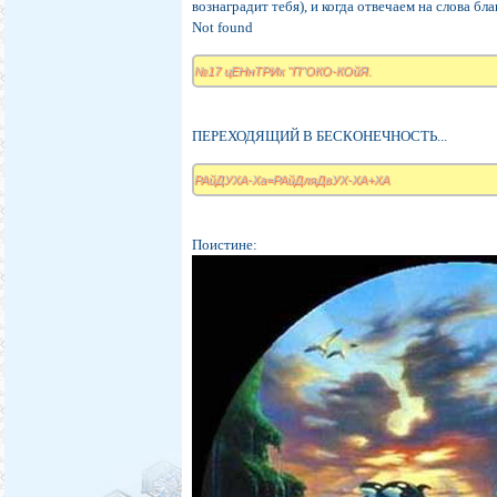
вознаградит тебя), и когда отвечаем на слова бл
Not found
№17 цЕНнТРИк "П"ОКО-КОйЯ.
ПЕРЕХОДЯЩИЙ В БЕСКОНЕЧНОСТЬ...
РАйДУХА-Ха=РАйДляДвУХ-ХА+ХА
Поистине: