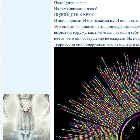
Подойдите к краю —
Но там слишком высоко!
ПОДОЙДИТЕ К КРАЮ!
И они подошли, И мы толкнули их, И они полете
Это описание инициации из произведения совре
вырваться наружу, как только мы позволим себ
нечто, чего они совершенно не ожидали. Их под
территории они обнаружили, что находятся в к