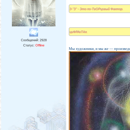
3-"З" - Это по-ТвОРцовый Фактор.
циФРАкТАл.
Сообщений:
2928
Статус:
Offline
Мы художники, и мы же — произведе