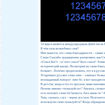
14 марта является международным Днём числа Пи
В чём сила волшебных слов?
Мне кажется, что слова благодарности – самые 
Слово Спасибо традиционно разъясняют, как Спас
«Спаси Бог!» - от чего спаси? Кого спаси? Эти
исторический анализ. Посмотрим на слова благ
больше». Логично предположить, что и в русско
Устаревшее русское слово паче – означает больше
неожиданный поворот: паче бо. и вот находитс
В детстве, когда я что-то просила, мама напоми
Почему именно «пожалуйста»? Аналога, схожего 
есть похожее слово ба?аалыста. бага лышь тя = 
Уши, слушать, слух – корни лух/луш. Получаетс
используем слово пожалуйста? Когда обращаемся