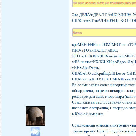
Но мне всегда было не понятно это зна
Эта ДЕЛА/иДЕАЛ ДАвНО МИНУс-У
СПАС-тАКТ звАЛИ жРЕЦа, КОТ-ТОР
Благо
вреМЕН-ЕННо о ТОМ/МОТиве чТОМа
ИБО- эТО анНАЛОГ лИБО.
ЭТО наВЕКИ/КИЕВечные вреМЕНн
жИЗни многИХ/ХИ-ХИ роВдов. И 
уВЕКАвеУчить.
СПАС-эТО сОКраЙщОННое от СаП
СПАСайСя КТО/ТОК СМОгЖжёт!!! 900м
Во время охоты сапсан поднимается 
обнаружена, он резко пикирует вниз
рекордом для животного мира (как п
Сокол сапсан распространен очень 
населяют Австралию, Северную Амер
в Южной Америке.
Сокол-сапсан относится к группе «н
только кречет. Сапсан наделён широ