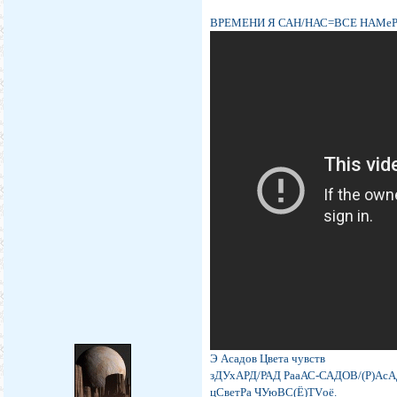
ВРЕМЕНИ Я САН/НАС=ВСЕ НАМе
Э Асадов Цвета чувств
зДУхАРД/РАД РааАС-САДОВ/(Р)Ас
цСветРа ЧУюВС(Ё)ТVоё.