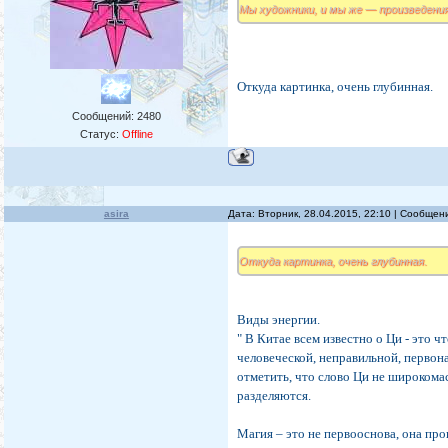
Мы художники, и мы же — произведени
Откуда картинка, очень глубинная.
Сообщений:
2480
Статус:
Offline
asira
Дата: Вторник, 28.04.2015, 22:10 | Сообще
Откуда картинка, очень глубинная.
Виды энергии.
" В Китае всем известно о Ци - это 
человеческой, неправильной, первон
отметить, что слово Ци не широкома
разделяются.
Магия – это не первооснова, она про