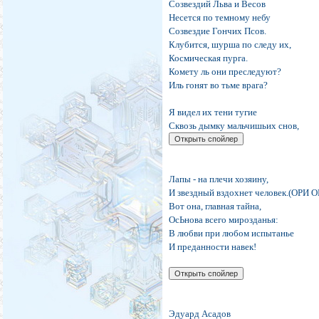
Созвездий Льва и Весов
Несется по темному небу
Созвездие Гончих Псов.
Клубится, шурша по следу их,
Космическая пурга.
Комету ль они преследуют?
Иль гонят во тьме врага?
Я видел их тени тугие
Сквозь дымку мальчишьих снов,
Лапы - на плечи хозяину,
И звездный вздохнет человек.(ОРИ О
Вот она, главная тайна,
ОсЬнова всего мирозданья:
В любви при любом испытанье
И преданности навек!
Эдуард Асадов