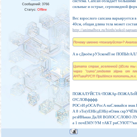
система. Сапсан обладает большими
Сообщений:
3766
сильные и острые, серповидной фор
Статус:
Offline
Вес взрослого сапсана варьируется в
40см, общая длина тела может состав
http://animalbox.ru/birds/sokol-sapsa
Почему именно «пожалуйста»? Аналога,
А в сДвоём рУЗскомП не ПОПЫтАЛЛ
Цитата страж_вселенной ()Если ты п
через "сито",отделяя зёрна от п
АНТивиРУС!!! Придётся попотеть,т.к.
ПОЖАЛУЙСТА=ПОЖАр-ПОЖАЛеЙ-УйСТ
О!СЛОВфффф.
РОСтИ рОСА/РосА наСливайся знак 
А 8 эТо(тЕНЬ\дЕНЬ) нОлик скрУЧЁ
резИНькаа ДаЛЯ ВОЛОС/СЛОВО Л
а 1 почЕМУ/УМ тАКТ риСУЮТ??как