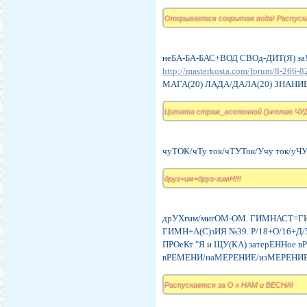
Открывается сокрытая вода! Распуск
неБА-БА-БАС+ВОД СВОд-ДИТ(Я) за
http://masterkosta.com/forum/8-266
МАГА(20) ЛАДА/ДАЛА(20) ЗНАНИЕ
Цитата страж_вселенной ()желаю ЧУ
чуТОК/чТу ток/чТУТок/Учу ток/уЧУ
друг+им=друг-гимН!!!
дрУХгим/мигОМ-ОМ. ГИМНАСТ=
ГИМН+А(С)зИЯ №39. Р/18+О/16+Д/5
ПРОеКт "Я и ЩУ(КА) затерЕННое 
вРЕМЕНИ/наМЕРЕНИЕ/изМЕРЕНИ
Распускается за О к НАМ и ВЕСНА!