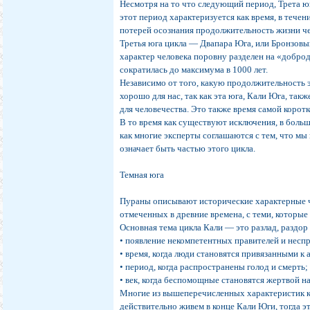
Несмотря на то что следующий период, Трета юг
этот период характеризуется как время, в тече
потерей осознания продолжительность жизни че
Третья юга цикла — Двапара Юга, или Бронзовый
характер человека поровну разделен на «добро
сократилась до максимума в 1000 лет.
Независимо от того, какую продолжительность э
хорошо для нас, так как эта юга, Кали Юга, так
для человечества. Это также время самой корот
В то время как существуют исключения, в боль
как многие эксперты соглашаются с тем, что мы
означает быть частью этого цикла.
Темная юга
Пураны описывают исторические характерные че
отмеченных в древние времена, с теми, которы
Основная тема цикла Кали — это разлад, раздор
• появление некомпетентных правителей и несп
• время, когда люди становятся привязанными к
• период, когда распространены голод и смерть;
• век, когда беспомощные становятся жертвой н
Многие из вышеперечисленных характеристик ка
действительно живем в конце Кали Юги, тогда 