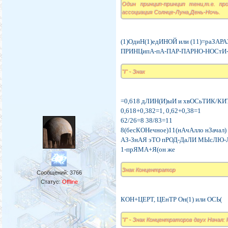
Один принцип-принцип тени,т.е. пр
ассоциация Солнце-Луна,День-Ночь.
(1)ОдиН(1)едИНОЙ или (11)=раЗАРА
ПРИНЦипА-пА-ПАР-ПАРНО-НОСтИ-О
"I" - Знак
=0,618 дЛИН(И)ыИ и хвОСьТИК/К
0,618+0,382=1, 0,62+0,38=1
62/26=8 38/83=11
8(бесКОНечное)11(нАчАлло нЗачал)
АЗ-ЗнАЯ эТО пРОД-ДаЛИ МЫсЛЮ-
1-прЯМА+Я(он же
Знак Концентратор
Сообщений:
3766
Статус:
Offline
КОН+ЦЕРТ, ЦЕнТР Он(1) или ОСЬ(
"I" - Знак Концентраторов двух Начал: 