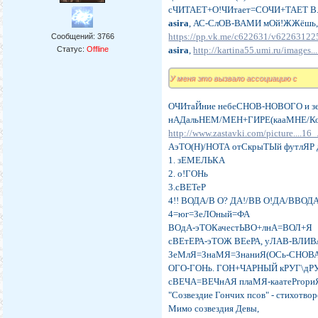
сЧИТАЕТ+О!ЧИтает=СОЧИ+ТАЕТ В
asira
, АС-СлОВ-ВАМИ мОй!ЖЖёшь,
https://pp.vk.me/c622631/v622631
Сообщений:
3766
Статус:
Offline
asira
,
http://kartina55.umi.ru/images..
У меня это вызвало ассоциацию с
ОЧИтаЙние небеСНОВ-НОВОГО и
нАДальНЕМ/МЕН+ГИРЕ(кааМНЕ/КоМ
http://www.zastavki.com/picture....16_
АэТО(Н)/НОТА отСкрыТЫй футлЯР
1. зЕМЕЛЬКА
2. о!ГОНь
3.сВЕТеР
4!! ВОДА/В О? ДА!/ВВ О!ДА/ВВО
4=юг=ЗеЛОный=ФА
ВОдА-эТОКачестЬВО+лнА=ВОЛ+Я
сВЕтЕРА-эТОЖ ВЕеРА, уЛАВ-ВЛИВ
ЗеМлЯ=ЗнаМЯ=ЗнаниЯ(ОСь-СНОВА
ОГО-ГОНь. ГОН+ЧАРНЫЙ кРУГ\дРУ
сВЕЧА=ВЕЧнАЯ плаМЯ-каатеРгори
"Созвездие Гончих псов" - стихотво
Мимо созвездия Девы,