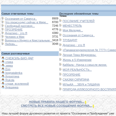
Самые отвечаемые темы
Последние обновлённые темы
Тема:
8909
Осознания от Сириуса .
ПОСЛАНИЕ УЧИТЕЛЕЙ
8700
Что происходит сейчас в Мире...
7246
МЕНЕСТРЕЛЬ
Свободный разговор...
4776
ПРОЗРЕНИЕ
Моя Мелодия...
4380
Дуратино - это Я
Осознания от Сириуса .
3731
Человек и Мир
3418
ТРУБАДУР
Вопросы к Индиго и Кристальным...
3048
Любовь...
Дуратино - это Я
«Парамагинумерология № 7777» Символ
Самые разговорчивые
Личная Тема Фёдоровны.
СНЕЖЭЛЬ-БИО-ДАР
Жизнь в 5 Измерении
спика
Каббала - Наука о смысле жизни.
эмма
Enn
МОЯ РЕАЛЬНОСТЬ...
bognatalenka
ПРОЗРЕНИЕ
Курортина
СКАЗКИ СКРИПАЧА
Rukola
страж_вселенной
МУзыКА ....ЗВУК и ТИШИНА
Кувшинка
ПРИРОДА ИЛЛЮЗОРНОГО ВОСПРИЯТИ
НОВЫЕ ПРАВИЛА НАШЕГО ФОРУМА...
СМОТРЕТЬ ВСЕ НОВЫЕ СООБЩЕНИЯ ФОРУМА...
Наш лучший форум духовного развития от проекта "Осознание и Пробуждение" уже