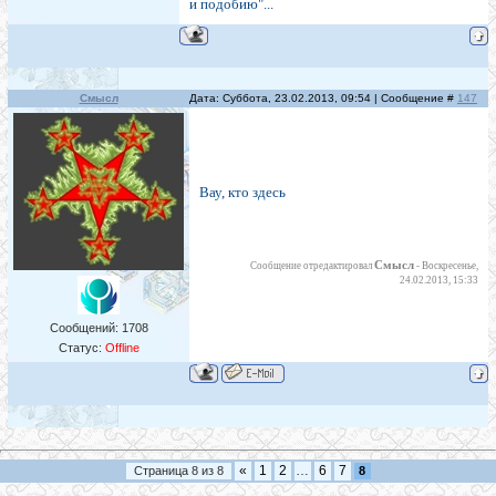
и подобию"...
Смысл
Дата: Суббота, 23.02.2013, 09:54 | Сообщение #
147
Вау, кто здесь
Смысл
Сообщение отредактировал
-
Воскресенье,
24.02.2013, 15:33
Сообщений:
1708
Статус:
Offline
«
1
2
…
6
7
Страница
8
из
8
8