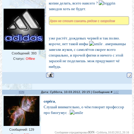
копии делать, всего навсего ?
заводов хоть не будет.
Хрен не стоит сажать рядом с огородом
уже растёт. дождевых червей и так полно.
короче, нет такой инфы
. американцы
завезли жуков, с самолётов скорее всего
Сообщений:
393
специально, и прочей фигни и ничего с этой
Статус:
Offline
заразой не поделаешь. мож придумают чё
нибудь.
ION
Дата: Суббота, 10.03.2012, 20:15 | Сообщение #
142
серёга
,
Слушай внимательно, о чём говорит профессор
про биогумус .
Сообщений:
129
ION
Сообщение отредактировал
-
Суббота, 10.03.2012, 20:16