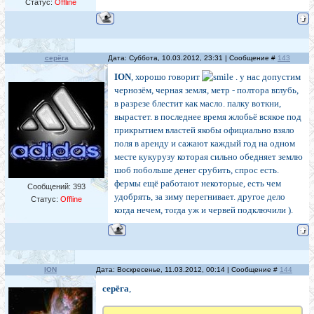
Статус:
Offline
серёга
Дата: Суббота, 10.03.2012, 23:31 | Сообщение #
143
ION
, хорошо говорит
. у нас допустим
чернозём, черная земля, метр - полтора вглубь,
в разрезе блестит как масло. палку воткни,
вырастет. в последнее время жлобьё всякое под
прикрытием властей якобы официально взяло
поля в аренду и сажают каждый год на одном
месте кукурузу которая сильно обедняет землю
шоб побольше денег срубить, спрос есть.
фермы ещё работают некоторые, есть чем
Сообщений:
393
удобрять, за зиму перегнивает. другое дело
Статус:
Offline
когда нечем, тогда уж и червей подключили ).
ION
Дата: Воскресенье, 11.03.2012, 00:14 | Сообщение #
144
серёга
,