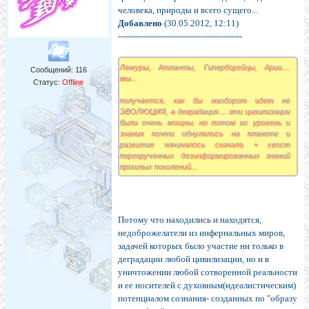
человека, природы и всего сущего...
Добавлено
(30.05.2012, 12:11)
---------------------------------------------
Лемуры, Атланты, Гиперборейцы, Арии....
Сообщений:
116
мы...
Статус:
Offline
получается, как бы наоборот идет не
ЭВОЛЮЦИЯ, а деградация.... эти цивилизации
были очень мощны, но потом их уровень и
знания почти обнулялись на планете и
развитие начиналось сначала + хвост
перекрученных дезинформированных знаний
прошлых поколений...
Потому что находились и находятся,
недоброжелатели из инфернальных миров,
задачей которых было участие ни только в
деградации любой цивилизации, но и в
уничтожении любой сотворенной реальности
и ее носителей с духовным(идеалистическим)
потенциалом сознания- созданных по "образу