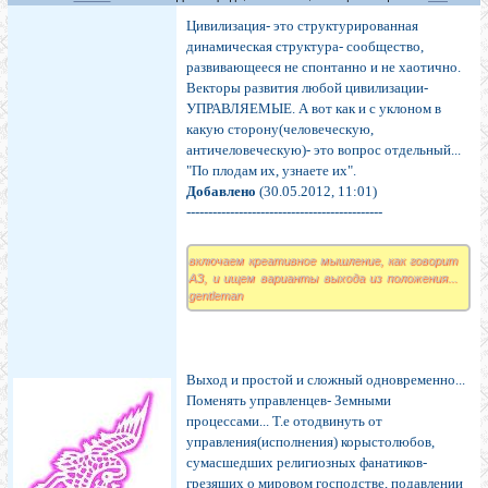
Цивилизация- это структурированная
динамическая структура- сообщество,
развивающееся не спонтанно и не хаотично.
Векторы развития любой цивилизации-
УПРАВЛЯЕМЫЕ. А вот как и с уклоном в
какую сторону(человеческую,
античеловеческую)- это вопрос отдельный...
"По плодам их, узнаете их".
Добавлено
(30.05.2012, 11:01)
---------------------------------------------
включаем креативное мышление, как говорит
АЗ, и ищем варианты выхода из положения...
gentleman
Выход и простой и сложный одновременно...
Поменять управленцев- Земными
процессами... Т.е отодвинуть от
управления(исполнения) корыстолюбов,
сумасшедших религиозных фанатиков-
грезящих о мировом господстве, подавлении