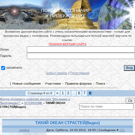
Внимание данная версия сайта с очень ограниченными возможностями - только для
просмотра видео с телефонов. Рекомендуем пользоваться полной версией портала по
ссылке:
ПОЛНАЯ ВЕРСИЯ САЙТА
Логин:
Пароль:
запомнить
Забыл пароль
|
Регистрация
[
Новые сообщения
·
Участники
·
Правила форума
·
Поиск
·
«
1
2
…
6
7
Страница
8
из
8
8
Форум духовного развития портала "Осознание и
Пробуждение".
»
ОСОЗНАНИЕ
»
ТИХИЙ ОКЕАН
СТРАСТЕЙ(Видео)
ТИХИЙ ОКЕАН СТРАСТЕЙ(Видео)
серёга
Дата: Суббота, 10.03.2012, 19:55 | Сообщение #
141