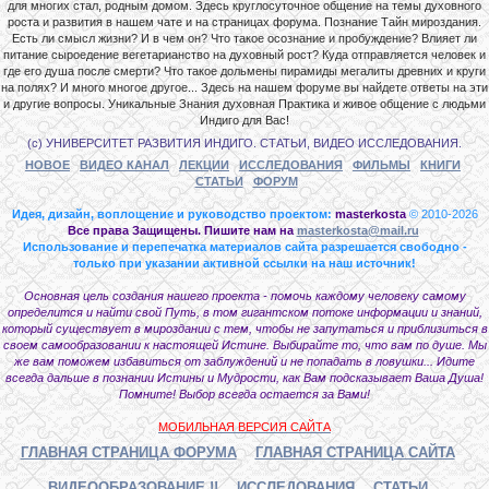
для многих стал, родным домом. Здесь круглосуточное общение на темы духовного
роста и развития в нашем чате и на страницах форума. Познание Тайн мироздания.
Есть ли смысл жизни? И в чем он? Что такое осознание и пробуждение? Влияет ли
питание сыроедение вегетарианство на духовный рост? Куда отправляется человек и
где его душа после смерти? Что такое дольмены пирамиды мегалиты древних и круги
на полях? И много многое другое... Здесь на нашем форуме вы найдете ответы на эти
и другие вопросы. Уникальные Знания духовная Практика и живое общение с людьми
Индиго для Вас!
(с) УНИВЕРСИТЕТ РАЗВИТИЯ ИНДИГО. СТАТЬИ, ВИДЕО ИССЛЕДОВАНИЯ.
НОВОЕ
ВИДЕО КАНАЛ
ЛЕКЦИИ
ИССЛЕДОВАНИЯ
ФИЛЬМЫ
КНИГИ
СТАТЬИ
ФОРУМ
Идея, дизайн, воплощение и руководство проектом:
masterkosta
© 2010-2026
Все права Защищены. Пишите нам на
masterkosta@mail.ru
Использование и перепечатка материалов сайта разрешается свободно -
только при указании активной ссылки на наш источник!
Основная цель создания нашего проекта - помочь каждому человеку самому
определится и найти свой Путь, в том гигантском потоке информации и знаний,
который существует в мироздании с тем, чтобы не запутаться и приблизиться в
своем самообразовании к настоящей Истине. Выбирайте то, что вам по душе. Мы
же вам поможем избавиться от заблуждений и не попадать в ловушки... Идите
всегда дальше в познании Истины и Мудрости, как Вам подсказывает Ваша Душа!
Помните! Выбор всегда остается за Вами!
МОБИЛЬНАЯ ВЕРСИЯ САЙТА
ГЛАВНАЯ СТРАНИЦА ФОРУМА
ГЛАВНАЯ СТРАНИЦА САЙТА
ВИДЕООБРАЗОВАНИЕ !!
ИССЛЕДОВАНИЯ
СТАТЬИ