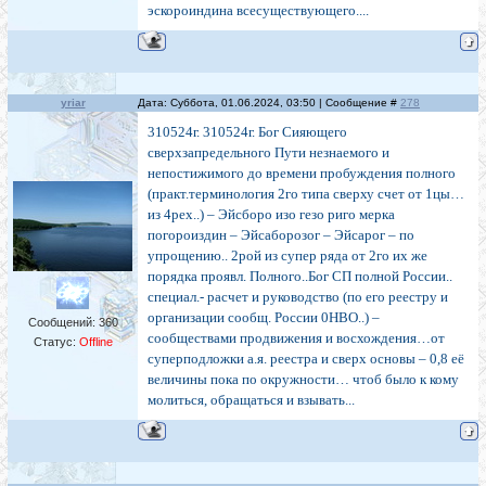
эскороиндина всесуществующего....
yriar
Дата: Суббота, 01.06.2024, 03:50 | Сообщение #
278
310524г. 310524г. Бог Сияющего
сверхзапредельного Пути незнаемого и
непостижимого до времени пробуждения полного
(практ.терминология 2го типа сверху счет от 1цы…
из 4рех..) – Эйсборо изо гезо риго мерка
погороиздин – Эйсаборозог – Эйсарог – по
упрощению.. 2рой из супер ряда от 2го их же
порядка проявл. Полного..Бог СП полной России..
специал.- расчет и руководство (по его реестру и
организации сообщ. России 0НВО..) –
Сообщений:
360
сообществами продвижения и восхождения…от
Статус:
Offline
суперподложки а.я. реестра и сверх основы – 0,8 её
величины пока по окружности… чтоб было к кому
молиться, обращаться и взывать...