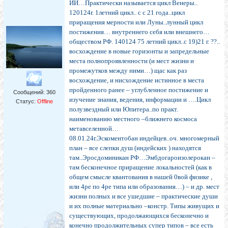
ИИ…Практически называется цикл Венеры..
120124г. 1летний цикл.. с с 21 года..цикл
приращения мерности или Луны..лунный цикл
постижения… внутреннего себя или внешнего…
обществом РФ. 140124 75 летний цикл..с 19)21 г. ??..
восхождение в новые горизонты и запредельные
места полнопроявленности (и мест жизни и
промежутков между ними…) щас как раз
восхождение, и нисхождение истинное в места
пройденного ранее – углубленное постижение и
Сообщений:
360
изучение знания, ведения, информации и ….Цикл
Статус:
Offline
полузвездный или Юпитера..по практ.
наименованию местного –ближнего космоса
метавселенной…
08.01.24г.Эскоментобан индейцев..оч. многомерный
план – все слепки душ (индейских ) находятся
там..Эросдоминикан РФ…Эмбдогароизолерокан –
там бесконечное приращение локальностей (как в
общем смысле квантования в нашей 0вой физике ,
или 4ре по 4ре типа или образования…) – и др. мест
жизни полных и все ушедшие – практические души
и их полные материально –констр. Типы живущих и
существующих, продолжающихся бесконечно и
конечно продолжительных супер типов – все есть