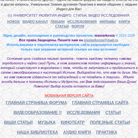
и другие вопросы. Уникальные Знания духовная Практика и живое общение с людьми
Индиго для Вас!
(с) УНИВЕРСИТЕТ РАЗВИТИЯ ИНДИГО. СТАТЬИ, ВИДЕО ИССЛЕДОВАНИЯ.
НОВОЕ
ВИДЕО КАНАЛ
ЛЕКЦИИ
ИССЛЕДОВАНИЯ
ФИЛЬМЫ
КНИГИ
СТАТЬИ
ФОРУМ
Идея, дизайн, воплощение и руководство проектом:
masterkosta
© 2010-2026
Все права Защищены. Пишите нам на
masterkosta@mail.ru
Использование и перепечатка материалов сайта разрешается свободно -
только при указании активной ссылки на наш источник!
Основная цель создания нашего проекта - помочь каждому человеку самому
определится и найти свой Путь, в том гигантском потоке информации и знаний,
который существует в мироздании с тем, чтобы не запутаться и приблизиться в
своем самообразовании к настоящей Истине. Выбирайте то, что вам по душе. Мы
же вам поможем избавиться от заблуждений и не попадать в ловушки... Идите
всегда дальше в познании Истины и Мудрости, как Вам подсказывает Ваша Душа!
Помните! Выбор всегда остается за Вами!
МОБИЛЬНАЯ ВЕРСИЯ САЙТА
ГЛАВНАЯ СТРАНИЦА ФОРУМА
ГЛАВНАЯ СТРАНИЦА САЙТА
ВИДЕООБРАЗОВАНИЕ !!
ИССЛЕДОВАНИЯ
СТАТЬИ
ВАШИ СТАТЬИ
МУЗЫКА
КИНОТЕАТР
ПОЛЕЗНЫЕ СТАТЬИ
НАША БИБЛИОТЕКА
АУДИО КНИГИ
ПРАКТИКА