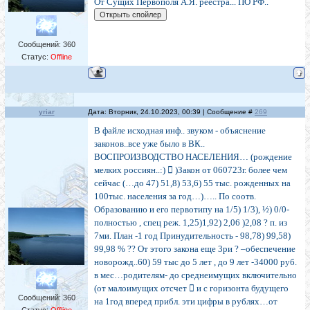
От Сущих Первополя А.Я. реестра... ПО РФ..
Сообщений:
360
Статус:
Offline
yriar
Дата: Вторник, 24.10.2023, 00:39 | Сообщение #
269
В файле исходная инф.. звуком - объяснение
законов..все уже было в ВК..
ВОСПРОИЗВОДСТВО НАСЕЛЕНИЯ… (рождение
мелких россиян..:)  )Закон от 060723г. более чем
сейчас (…до 47) 51,8) 53,6) 55 тыс. рожденных на
100тыс. населения за год…)….. По соотв.
Образованию и его первотипу на 1/5) 1/3), ½) 0/0-
полностью , спец реж. 1,25)1,92) 2,06 )2,08 ? п. из
7ми. План -1 год Принудительность - 98,78) 99,58)
99,98 % ?? От этого закона еще 3ри ? –обеспечение
новорожд..60) 59 тыс до 5 лет , до 9 лет -34000 руб.
в мес…родителям- до среднеимущих включительно
(от малоимущих отсчет  и с горизонта будущего
Сообщений:
360
на 1год вперед прибл. эти цифры в рублях…от