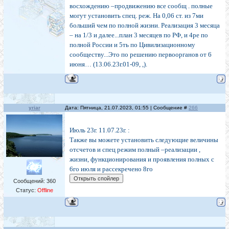
восхождению –продвижению все сообщ . полные
могут установить спец. реж. На 0,06 ст. из 7ми
больший чем по полной жизни. Реализация 3 месяца
– на 1/3 и далее...план 3 месяцев по РФ, и 4ре по
полной России и 5ть по Цивилизационному
сообществу...Это по решению первоорганов от 6
июня… (13.06.23г.01-09, ,).
yriar
Дата: Пятница, 21.07.2023, 01:55 | Сообщение #
266
Июль 23г. 11.07.23г. :
Также вы можете установить следующие величины
отсчетов и спец режим полный –реализации ,
жизни, функционирования и проявления полных с
6го июля и рассекречено 8го
Сообщений:
360
Статус:
Offline