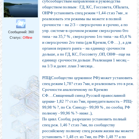
субсообществам направления и руководства
обществом полным : ГД, КС, Госсовета, ОПалата,
ОНРФ установить спец режим =1,44 ст.из 7ми , и
реализовать эти режимы вы можете в полной
срочности – на 2/3 – сверхсрочно и срочно, а по
упр. системе-в срочном режиме сверхсрочно 0го
Сообщений:
360
типа - на 35,7 % , сверхсрочно 1го типа - на 45,4 %
Статус:
Offline
и сверхсрочно 2го типа (для Кремля, СФ….) , а для
органов первого ранга – на единицу срочности
дольше, а по ГД, КС, Госсовету ,ОП, ОНФ - еще на
единицу срочности дольше. Реализация 1 месяц –
на 1/3 и далее..план 3 месяца..
РПЦ(Сообщество церковное РФ) может установить
спец режим 1,78? ст.из 7ми, и реализовать это в реж.
Срочности аналогичному по Кремлю
СФ….Священный синод Русской православной
церкви- 1,82 ?? ст.из 7ми, принудительность – РПЦ-
99,98 % ?, по Св. Синоду– 99,99 % , по сообщ. РФ
полному - 99,96 % ?- ниже..),
По цивл. Сообщ. разрешено установить полный
спец реж. 1,46 ? ст.из 7ми, по сообществу
российскому полному спец режим жизни вы можете
установить = 1,48 ст. из 7ми, по РФ- 1,48 ?? а по