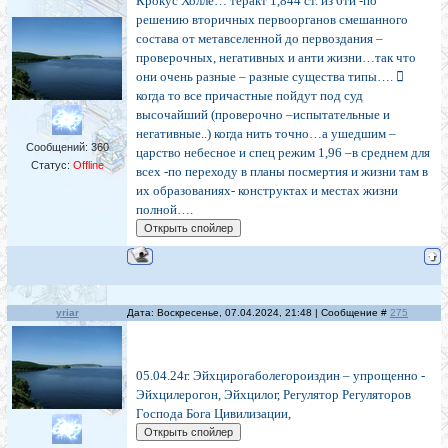
Крокус Холле… теракт 1,844 ст. из 6ти -по
решению вторичных первоорганов смешанного
состава от метавселенной до первоздания –
проверочных, негативных и анти жизни…так что
они очень разные – разные существа типы…. 
когда то все причастные пойдут под суд
высочайший (проверочно –испытательные и
негативные..) когда нить точно…а ушедшим –
Сообщений:
360
царство небесное и спец режим 1,96 –в среднем для
Статус:
Offline
всех -по переходу в планы посмертия и жизни там в
их образованиях- конструктах и местах жизни
полной….
yriar
Дата: Воскресенье, 07.04.2024, 21:48 | Сообщение #
275
05.04.24г. Эйхцирогаболегороиздин – упрощенно -
Эйхцилерогон, Эйхцилог, Регулятор Регуляторов
Господа Бога Цивилизации,