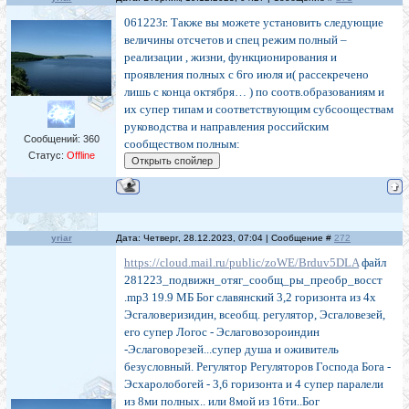
061223г. Также вы можете установить следующие
величины отсчетов и спец режим полный –
реализации , жизни, функционирования и
проявления полных с 6го июля и( рассекречено
лишь с конца октября… ) по соотв.образованиям и
их супер типам и соответствующим субсооществам
руководства и направления российским
Сообщений:
360
сообществом полным:
Статус:
Offline
yriar
Дата: Четверг, 28.12.2023, 07:04 | Сообщение #
272
https://cloud.mail.ru/public/zoWE/Brduv5DLA
файл
281223_подвижн_отяг_сообщ_ры_преобр_восст
.mp3 19.9 МБ Бог славянский 3,2 горизонта из 4х
Эсгаловеризидин, всеобщ. регулятор, Эсгаловезей,
его супер Логос - Эслаговозороиндин
-Эслаговорезей...супер душа и оживитель
безусловный. Регулятор Регуляторов Господа Бога -
Эсхаролобогей - 3,6 горизонта и 4 супер паралели
из 8ми полных.. или 8мой из 16ти..Бог