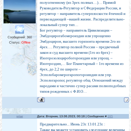
полуогненному (из 3рех полных…)… Прямой
Руководитель-Регулятор и СФедерации России, и
регулятор – направитель суперплоскости 4тичной и
первозадающей –нашей жизни.. Распределительно-
локальный супер тип…
Бог регулятор – направитель Цивилизации –
Эмбдоцирогабомероиздин или упрощенно
Сообщений:
360
Эмбдоцирон, высшего горизонта времени 2го из
Статус:
Offline
4рех…. Регулятор полной России – предвечный
закон и суд высшего времени (1го из 4рех) –
Изогерозолоциробогороиздин или упрощ. –
Изогероздин,… Бог Планетарный – 1го времени из
4рех, до 2,2 по широте –
Эсполобаромерогаропогороиндин или упр.
Эспологаропог, регулятор общ. Отношений между
народами и частично супер расами полноподобных
типов рожденных с Ф.И.О…
yriar
Дата: Вторник, 13.06.2023, 00:18 | Сообщение #
265
Предварительно... Июнь 23г. 13.01.23г. :
Также вы можете установить следующие величины