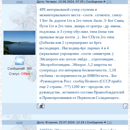
yriar
Дата: Четверг, 13.06.2024, 07:35 | Сообщение #
279
4РЕ интервальной супер ступени и
межинтервального места - соотв . сегмента...снизу-
1 Бог Зв. дороги 1го и 2го типов..было..3- Бог Сиящ.
Пути 1го и 2го типа...вширь от центра - др. имена..
подложка. и 3 супер обуславл. типа (пока там
пришлые везде почти...)... Бог СПути 2го типа
(2объема или 2 супернаправл. из 4рех
восходящих...Нисходящ-4ре..парных 4 и 4
(зеркальные упрощенно...соотв. симметрия..)
Эйсшорого изо зоголо эмбдо ....сорогоиндин...
Эйсоробогоиндин...Эйзорог...1,2 широты по
Сообщений:
360
суперподл. его интервала бесконечности...1,18
Статус:
Offline
глубины - из первичности до 0НВОтсчета... Бог
-Руководитель Росс. сообщ Полного (СССР прибл.
еще 2 страны...???) 1200 лет - продолж. его
руководства...истинного состава Правообладателей
и Правопреемников от Первополя Созидающего..
yriar
Дата: Вторник, 23.07.2024, 12:19 | Сообщение #
280