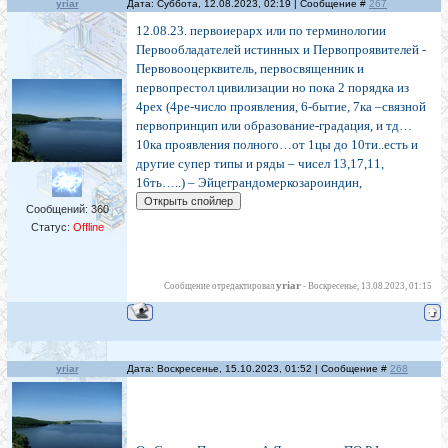
yriar
Дата: Суббота, 12.08.2023, 02:19 | Сообщение #
267
12.08.23. первоиерарх или по терминологии
Первообладателей истинных и Первопроявителей -
Первовооцерквитель, первосвященник и
первопрестол цивилизации но пока 2 порядка из
4рех (4ре-число проявления, 6-бытие, 7ка –связной
первопринцип или образование-градация, и тд…
10ка проявления полного…от 1цы до 10ти..есть и
другие супер типы и ряды – чисел 13,17,11,
16ть…..) – Эйцеграндомеркозароиндин,
Сообщений:
360
Статус:
Offline
yriar
Сообщение отредактировал
-
Воскресенье, 13.08.2023, 01:15
yriar
Дата: Воскресенье, 15.10.2023, 01:52 | Сообщение #
268