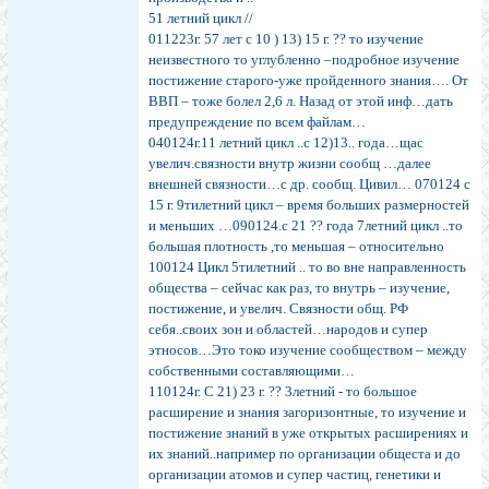
51 летний цикл //
011223г. 57 лет с 10 ) 13) 15 г. ?? то изучение
неизвестного то углубленно –подробное изучение
постижение старого-уже пройденного знания…. От
ВВП – тоже болел 2,6 л. Назад от этой инф…дать
предупреждение по всем файлам…
040124г.11 летний цикл ..с 12)13.. года…щас
увелич.связности внутр жизни сообщ …далее
внешней связности…с др. сообщ. Цивил… 070124 с
15 г. 9тилетний цикл – время больших размерностей
и меньших …090124.с 21 ?? года 7летний цикл ..то
большая плотность ,то меньшая – относительно
100124 Цикл 5тилетний .. то во вне направленность
общества – сейчас как раз, то внутрь – изучение,
постижение, и увелич. Связности общ. РФ
себя..своих зон и областей…народов и супер
этносов…Это токо изучение сообществом – между
собственными составляющими…
110124г. С 21) 23 г. ?? 3летний - то большое
расширение и знания загоризонтные, то изучение и
постижение знаний в уже открытых расширениях и
их знаний..например по организации общеста и до
организации атомов и супер частиц, генетики и