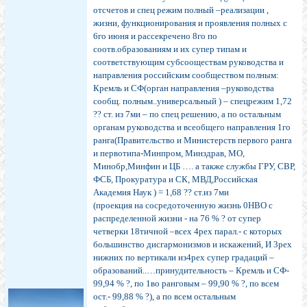
отсчетов и спец режим полный –реализации ,
жизни, функционирования и проявления полных с
6го июня и рассекречено 8го по
соотв.образованиям и их супер типам и
соответствующим субсооществам руководства и
направления российским сообществом полным:
Кремль и СФ(орган направления –руководства
сообщ. полным..универсальный ) – спецрежим 1,72
?? ст. из 7ми – по спец решению, а по остальным
органам руководства и всеобщего направления 1го
ранга(Правительство и Министерств первого ранга
и первотипа-Минпром, Минздрав, МО,
Минобр,Минфин и ЦБ …. а также службы ГРУ, СВР,
ФСБ, Прокуратура и СК, МВД,Российская
Академия Наук ) = 1,68 ?? ст.из 7ми
(проекция на сосредоточенную жизнь 0НВО с
распределенной жизни - на 76 % ? от супер
четверки 18тичной –всех 4рех парал.- с которых
большинство дисгармонизмов и искажений, И 3рех
нижних по вертикали из4рех супер градаций –
образований..…принудительность – Кремль и СФ-
99,94 % ?, по 1во ранговым – 99,90 % ?, по всем
ост.- 99,88 % ?), а по всем остальным