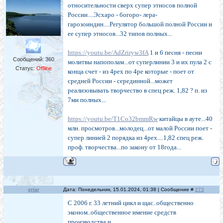
относительности сверх супер этносов полной
России....Эсхаро - богоро- лера-
гарозоиндин....Регулятор большой полной России и
ее супер этносов...32 типов полных...
https://youtu.be/AdZriryw3fA
1 и 6 песня - песни
Сообщений:
360
молитвы напополам...от суперлинии 3 и их пула 2 с
Статус:
Offline
конца счет - из 4рех по 4ре которые - поет от
средней России - серединной...может
реализовывать творчество в спец реж. 1,82 ? п. из
7ми полных...
https://youtu.be/T1Co32bmmRw
китайцы в ауте...40
млн. просмотров...молодец...от малой России поет -
супер линией 2 порядка из 4рех....1,82 спец реж.
проф. творчества...по закону от 18года...
yriar
Дата: Понедельник, 15.01.2024, 01:38 | Сообщение #
273
С 2006 г. 33 летний цикл и щас..общественно
эконом..общественное имение средств
производства и ..