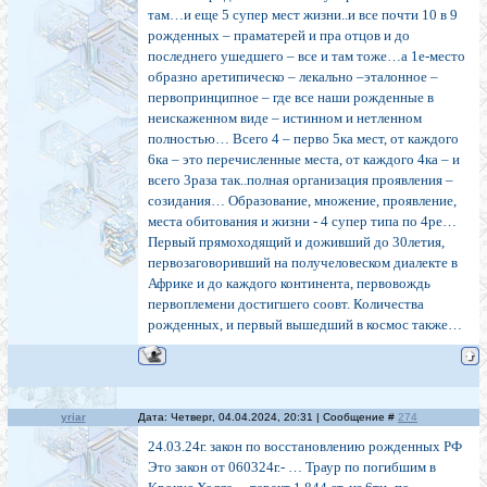
там…и еще 5 супер мест жизни..и все почти 10 в 9
рожденных – праматерей и пра отцов и до
последнего ушедшего – все и там тоже…а 1е-место
образно аретипическо – лекально –эталонное –
первопринципное – где все наши рожденные в
неискаженном виде – истинном и нетленном
полностью… Всего 4 – перво 5ка мест, от каждого
6ка – это перечисленные места, от каждого 4ка – и
всего 3раза так..полная организация проявления –
созидания… Образование, множение, проявление,
места обитования и жизни - 4 супер типа по 4ре…
Первый прямоходящий и доживший до 30летия,
первозаговоривший на получеловеском диалекте в
Африке и до каждого континента, первовождь
первоплемени достигшего соовт. Количества
рожденных, и первый вышедший в космос также…
yriar
Дата: Четверг, 04.04.2024, 20:31 | Сообщение #
274
24.03.24г. закон по восстановлению рожденных РФ
Это закон от 060324г.- … Траур по погибшим в