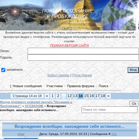
Внимание данная версия сайта с очень ограниченными возможностями - только для
просмотра видео с телефонов. Рекомендуем пользоваться полной версией портала по
ссылке:
ПОЛНАЯ ВЕРСИЯ САЙТА
Логин:
Пароль:
запомнить
Забыл пароль
|
Регистрация
[
Новые сообщения
·
Участники
·
Правила форума
·
Поиск
·
«
1
2
…
12
13
15
16
17
18
»
Страница
14
из
18
14
Форум духовного развития портала "Осознание и
Пробуждение".
»
ОСОЗНАНИЕ
»
Возрождение
всеобщее. нахождение себя истинного...
Возрождение всеобщее. нахождение себя истинного...
yriar
Дата: Среда, 17.05.2023, 02:23 | Сообщение #
261