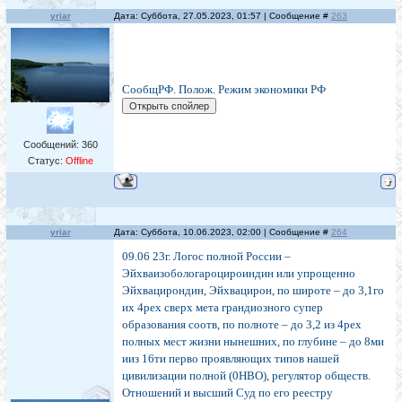
yriar
Дата: Суббота, 27.05.2023, 01:57 | Сообщение #
263
СообщРФ. Полож. Режим экономики РФ
Сообщений:
360
Статус:
Offline
yriar
Дата: Суббота, 10.06.2023, 02:00 | Сообщение #
264
09.06 23г. Логос полной России –
Эйхваизобологароцироиндин или упрощенно
Эйхвацирондин, Эйхвацирон, по широте – до 3,1го
их 4рех сверх мета грандиозного супер
образования соотв, по полноте – до 3,2 из 4рех
полных мест жизни нынешних, по глубине – до 8ми
ииз 16ти перво проявляющих типов нашей
цивилизации полной (0НВО), регулятор обществ.
Отношений и высший Суд по его реестру