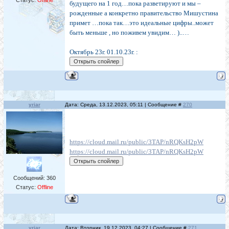
Статус:
Offline
будущего на 1 год…пока разветируют и мы –
рожденные а конкретно правительство Мишустина
примет …пока так…это идеальные цифры..может
быть меньше , но поживем увидим… )..…
Октябрь 23г. 01.10.23г. :
yriar
Дата: Среда, 13.12.2023, 05:11 | Сообщение #
270
https://cloud.mail.ru/public/3TAP/nRQKsH2pW
https://cloud.mail.ru/public/3TAP/nRQKsH2pW
Сообщений:
360
Статус:
Offline
yriar
Дата: Вторник, 19.12.2023, 04:27 | Сообщение #
271