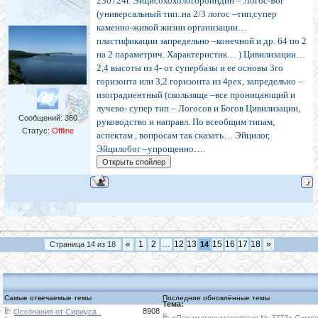
230724г. Эйцисохохологороиндин – Логос-Бог
(универсальный тип..на 2/3 логос –тип,супер
каменно-живой жизни организации…
пластификации запредельно –конечной и др. 64 по 2
на 2 параметрич. Характеристик… ) Цивилизации…
2,4 высоты из 4- от супербазы и ее основы 3го
горизонта или 3,2 горизонта из 4рех, запредельно –
изоградиентный (скользяще –все проницающий и
лучево- супер тип – Логосов и Богов Цивилизации,
Сообщений:
360
руководство и направл. По всеобщим типам,
Статус:
Offline
аспектам , вопросам так сказать… Эйцилог,
Эйцилобог –упрощенно….
«
1
2
…
12
13
15
16
17
18
»
Страница
14
из
18
14
Самые отвечаемые темы
Последние обновлённые темы
Тема:
8908
Осознания от Сириуса .
«Парамагинумерология № 7777» Символ