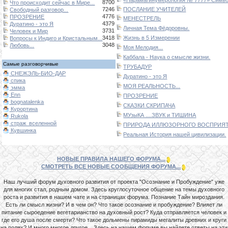
8700
Что происходит сейчас в Мире...
7246
ПОСЛАНИЕ УЧИТЕЛЕЙ
Свободный разговор...
4776
ПРОЗРЕНИЕ
МЕНЕСТРЕЛЬ
4379
Дуратино - это Я
Личная Тема Фёдоровны.
3731
Человек и Мир
3418
Жизнь в 5 Измерении
Вопросы к Индиго и Кристальным...
3048
Любовь...
Моя Мелодия...
Каббала - Наука о смысле жизни.
Самые разговорчивые
ТРУБАДУР
СНЕЖЭЛЬ-БИО-ДАР
Дуратино - это Я
спика
МОЯ РЕАЛЬНОСТЬ...
эмма
Enn
ПРОЗРЕНИЕ
bognatalenka
СКАЗКИ СКРИПАЧА
Курортина
МУзыКА ....ЗВУК и ТИШИНА
Rukola
страж_вселенной
ПРИРОДА ИЛЛЮЗОРНОГО ВОСПРИЯТИ
Кувшинка
Реальная История нашей цивилизации.
НОВЫЕ ПРАВИЛА НАШЕГО ФОРУМА...
СМОТРЕТЬ ВСЕ НОВЫЕ СООБЩЕНИЯ ФОРУМА...
Наш лучший форум духовного развития от проекта "Осознание и Пробуждение" уже
для многих стал, родным домом. Здесь круглосуточное общение на темы духовного
роста и развития в нашем чате и на страницах форума. Познание Тайн мироздания.
Есть ли смысл жизни? И в чем он? Что такое осознание и пробуждение? Влияет ли
питание сыроедение вегетарианство на духовный рост? Куда отправляется человек и
где его душа после смерти? Что такое дольмены пирамиды мегалиты древних и круги
на полях? И много многое другое... Здесь на нашем форуме вы найдете ответы на эти