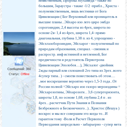
неявственным, Пророка Мухамеда - также но
большим, Зараустра - также -1/2 -прибл.., Христа -
полунеявственным, лишь вестники от Бога
Цивилизации ( Бог Верховный или проницатель в
высшие планы...Эйхаро изо лего циро эмбдо
сорогоиндин, 2,4 высоты из 4рех, широта по
основе-2я- 1,4 из 4рех, широта 1,4- прямо
диагональная, глубина 1,38 п. из 4, упрощенно -
Эйсхгазобороиндин, Эйсхарог - полуогненный по
природам образования, специал. - связник и
распростр. инф истинной и нетленной, Бог
предвечности и редстоятель Первотрона
Цивилизации Эполобея.....), Эйсхалог -двойник
Сообщений:
360
2жды парный или сплошной 2го типа из 3рех..всего
Статус:
Offline
4супер типа.. ) - смогли повествовать об этом.....
..мое воскрешение вероятно через 1,5-3 года...От
России полной =Эйсхаро изо газоро мероиздины =
Эйсхарозогины, Эйхарозоги... 3,6 супергоризонта,
широты 1,8, по основе 1,68, глубина 2,4 п . из
4рех....расчетчик Пути Знания и Познания
Безбрежного и Бесконечного...)...Христос (Иешуа )
воскрес и мы все совершим это когда то...И
гарантом тому -Воля и Расчет Первополя
Первоздания запредельно - забарьерно - супер мета