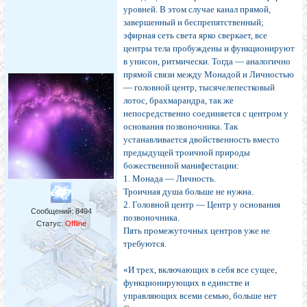
уровней. В этом случае канал прямой,
завершенный и беспрепятственный;
эфирная сеть света ярко сверкает, все
центры тела пробуждены и функционируют
в унисон, ритмически. Тогда — аналогично
прямой связи между Монадой и Личностью
— головной центр, тысячелепестковый
лотос, брахмарандра, так же
непосредственно соединяется с центром у
основания позвоночника. Так
устанавливается двойственность вместо
предыдущей троичной природы
божественной манифестации:
1. Монада — Личность.
Троичная душа больше не нужна.
2. Головной центр — Центр у основания
Сообщений:
8494
позвоночника.
Статус:
Offline
Пять промежуточных центров уже не
требуются.
«И трех, включающих в себя все сущее,
функционирующих в единстве и
управляющих всеми семью, больше нет