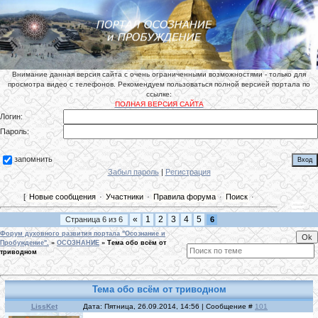
Внимание данная версия сайта с очень ограниченными возможностями - только для
просмотра видео с телефонов. Рекомендуем пользоваться полной версией портала по
ссылке:
ПОЛНАЯ ВЕРСИЯ САЙТА
Логин:
Пароль:
запомнить
Забыл пароль
|
Регистрация
[
Новые сообщения
·
Участники
·
Правила форума
·
Поиск
·
«
1
2
3
4
5
Страница
6
из
6
6
Форум духовного развития портала "Осознание и
Пробуждение".
»
ОСОЗНАНИЕ
»
Тема обо всём от
триводном
Тема обо всём от триводном
LissKet
Дата: Пятница, 26.09.2014, 14:56 | Сообщение #
101