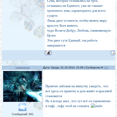
Семь, которые отзывались на трех,
отзываясь на Единого, уже не слышат
троичного зова, характерного для всего
сущего
Лишь двое остаются, чтобы являть миру
красоту Бога живого,
чудо Воли-к-Добру, Любовь, оживляющую
Целое
Эти двое суть Единый, так работа
завершается
триводном
Дата: Среда, 01.10.2014, 21:09 | Сообщение #
103
Приятно забежав на минутку увидеть , что
всё здесь оч приятно и дом живёт и красивей
становится.
Ну я всегда знал , что тут всё оч гармонично
и тьфу , тьфу чтоб не сглазить.
Сообщений:
841