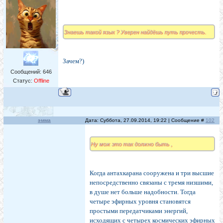
Знаешь такой язык ? Уверен найдёшь путь прочесть.
Зачем?)
Сообщений:
646
Статус:
Offline
эмма
Дата: Суббота, 27.09.2014, 19:22 | Сообщение #
102
Ну мож это так должно быть ,
Когда антахкарана сооружена и три высшие
непосредственно связаны с тремя низшими,
в душе нет больше надобности. Тогда
четыре эфирных уровня становятся
простыми передатчиками энергий,
исходящих с четырех космических эфирных