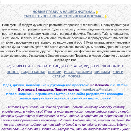
НОВЫЕ ПРАВИЛА НАШЕГО ФОРУМА...
СМОТРЕТЬ ВСЕ НОВЫЕ СООБЩЕНИЯ ФОРУМА...
Наш лучший форум духовного развития от проекта "Осознание и Пробуждение" уже
для многих стал, родным домом. Здесь круглосуточное общение на темы духовного
роста и развития в нашем чате и на страницах форума. Познание Тайн мироздания.
Есть ли смысл жизни? И в чем он? Что такое осознание и пробуждение? Влияет ли
питание сыроедение вегетарианство на духовный рост? Куда отправляется человек и
где его душа после смерти? Что такое дольмены пирамиды мегалиты древних и круги
на полях? И много многое другое... Здесь на нашем форуме вы найдете ответы на эти
и другие вопросы. Уникальные Знания духовная Практика и живое общение с людьми
Индиго для Вас!
(с) УНИВЕРСИТЕТ РАЗВИТИЯ ИНДИГО. СТАТЬИ, ВИДЕО ИССЛЕДОВАНИЯ.
НОВОЕ
ВИДЕО КАНАЛ
ЛЕКЦИИ
ИССЛЕДОВАНИЯ
ФИЛЬМЫ
КНИГИ
СТАТЬИ
ФОРУМ
Идея, дизайн, воплощение и руководство проектом:
masterkosta
© 2010-2026
Все права Защищены. Пишите нам на
masterkosta@mail.ru
Использование и перепечатка материалов сайта разрешается свободно -
только при указании активной ссылки на наш источник!
Основная цель создания нашего проекта - помочь каждому человеку самому
определится и найти свой Путь, в том гигантском потоке информации и знаний,
который существует в мироздании с тем, чтобы не запутаться и приблизиться в
своем самообразовании к настоящей Истине. Выбирайте то, что вам по душе. Мы
же вам поможем избавиться от заблуждений и не попадать в ловушки... Идите
всегда дальше в познании Истины и Мудрости, как Вам подсказывает Ваша Душа!