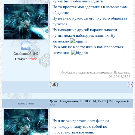
ну как бы проблемами рулить.
Но то простая моя адаптация в космическом
обществе.
Ну не знаю нужно ли его , ну того общества
пугаться.
Ну находясь в другой параллельности ,
ну мы можем наблюдать лишь их .Ну
вазможно
Ну а они не в состоянии к нам прорваться ,
возможно.
Сообщений:
841
Статус:
Offline
триводном
Сообщение отредактировал
-
Понедельник,
06.10.2014, 21:56
Дата: Понедельник, 06.10.2014, 22:01 | Сообщение #
триводном
106
Ну я не ожидал такой вот фиерии ,
ну паходу я тащу вас с собой по
пространствам времени.