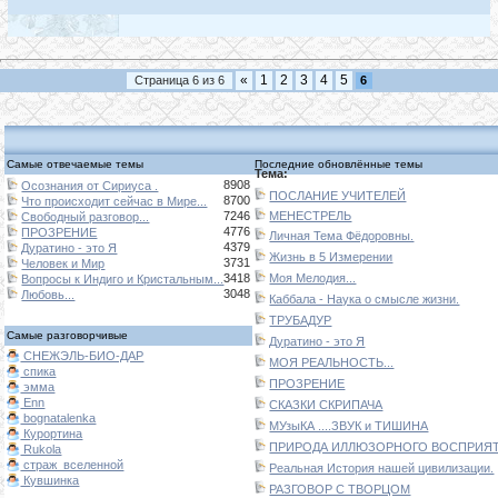
«
1
2
3
4
5
Страница
6
из
6
6
Самые отвечаемые темы
Последние обновлённые темы
Тема:
8908
Осознания от Сириуса .
ПОСЛАНИЕ УЧИТЕЛЕЙ
8700
Что происходит сейчас в Мире...
7246
МЕНЕСТРЕЛЬ
Свободный разговор...
4776
ПРОЗРЕНИЕ
Личная Тема Фёдоровны.
4379
Дуратино - это Я
Жизнь в 5 Измерении
3731
Человек и Мир
3418
Моя Мелодия...
Вопросы к Индиго и Кристальным...
3048
Любовь...
Каббала - Наука о смысле жизни.
ТРУБАДУР
Самые разговорчивые
Дуратино - это Я
СНЕЖЭЛЬ-БИО-ДАР
МОЯ РЕАЛЬНОСТЬ...
спика
ПРОЗРЕНИЕ
эмма
Enn
СКАЗКИ СКРИПАЧА
bognatalenka
МУзыКА ....ЗВУК и ТИШИНА
Курортина
ПРИРОДА ИЛЛЮЗОРНОГО ВОСПРИЯТИ
Rukola
страж_вселенной
Реальная История нашей цивилизации.
Кувшинка
РАЗГОВОР С ТВОРЦОМ