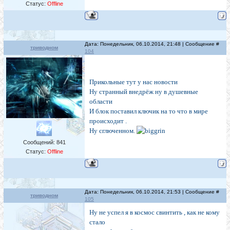
Статус:
Offline
Дата: Понедельник, 06.10.2014, 21:48 | Сообщение #
триводном
104
Прикольные тут у нас новости
Ну странный внедрёж ну в душевные
области
И блок поставил ключик на то что в мире
происходит .
Ну сглюченном.
Сообщений:
841
Статус:
Offline
Дата: Понедельник, 06.10.2014, 21:53 | Сообщение #
триводном
105
Ну не успел я в космос свинтить , как не кому
стало