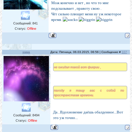
Мож конечно и нет , но что то мне
подсказывает , правоту свою .
Чёт сильно плющит меня ну уж некоторое
время.
Сообщений:
841
Статус:
Offline
эмма
Дата: Пятница, 06.03.2015, 06:56 | Сообщение #
107
не ожидал такой вот фиерии ,
паходу я тащу вас с собой по
пространствам времени.
Да...Вдохновение даёшь обалденное...Вот
Сообщений:
8494
это уж точно...
Статус:
Offline