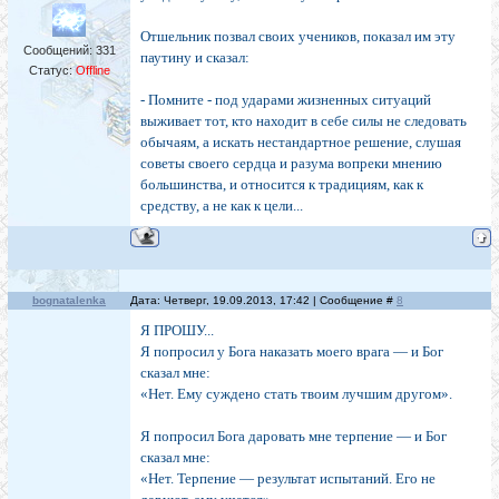
Отшельник позвал своих учеников, показал им эту
Сообщений:
331
паутину и сказал:
Статус:
Offline
- Помните - под ударами жизненных ситуаций
выживает тот, кто находит в себе силы не следовать
обычаям, а искать нестандартное решение, слушая
советы своего сердца и разума вопреки мнению
большинства, и относится к традициям, как к
средству, а не как к цели...
bognatalenka
Дата: Четверг, 19.09.2013, 17:42 | Сообщение #
8
Я ПРОШУ...
Я попросил у Бога наказать моего врага — и Бог
сказал мне:
«Нет. Ему суждено стать твоим лучшим другом».
Я попросил Бога даровать мне терпение — и Бог
сказал мне:
«Нет. Терпение — результат испытаний. Его не