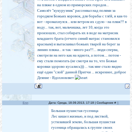
на пляже в одном из приморских городов...
Самолёт "кукурузник" рассеивал над полями за
городком Божьих коровок, для борьбы с тлёй, и как-то
вот - промахнулся... или ветром их сдуло - на пляж!!! в
воду... так, вот, мальчишка, лет 10, когда это
произошло, стал собирать их в воде на матрисик
младшего брата (отчего синий матрас становился
красным) и вытаскивал божьих тварей на берег за
линию пляжа... и так - много раз!!!... люди сперва,
смотрели на него как на идиота, а потом.... потом -
ему стали помогать (не смотря на то, что Божьи
коровки здорово кусались))) ... так мне стало видно
ещё один "слой" данной Притчи ... искреннее, доброе
Деяние - Вдохновляет
Enn
Дата: Среда, 18.09.2013, 17:18 | Сообщение #
6
Большая пушистая гусеница
Лес кишел жизнью, и под листвой,
устилавшей землю, большая пушистая
гусеница обращалась к группе своих