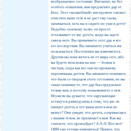
воображаемое состояние. Внезапно, но без
особого оглашения, вам предлагают дар от
Бога. Этот «волшебный» инструмент сможет
очистить ваше тело и не даст ему снова
запачкаться, хоть вы и сидите по уши в дегте!
Подобно силовому полю, он просто
отталкивает от вас деготь, когда вы идете
сквозь него. Вы принимаете этот дар и все
его последствия. Вы начинаете учиться им
пользоваться. Постепенно вы изменяетесь.
Другим вы пока-жетесь не от мира сего, ибо
вы будете непохожи на них — белым и
чистым, тогда как все они по-прежнему
перепачканы дегтем. Вы начинаете понимать,
что были со-творцом этого состояния, но вы
также понимае-те, что дар был предложен
только вам, а поэтому помалкиваете о нем.
Неужели вы думаете, что окружающие
останутся равнодушны к тому, что вас не
пачкает деготь и что ваши ноги в нем не
вязнут? Они увидят, что деготь, соприкасаясь
с вашим телом, не прилипает к вам. Как вы
считаете, что произойдет? А-А-А! Вот-вот!
ОНИ уже готовы измениться! Первое, что