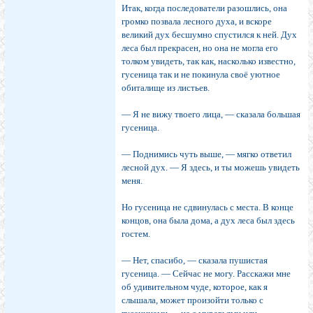
Итак, когда последователи разошлись, она
громко позвала лесного духа, и вскоре
великий дух бесшумно спустился к ней. Дух
леса был прекрасен, но она не могла его
толком увидеть, так как, насколько известно,
гусеница так и не покинула своё уютное
обиталище из листьев.
— Я не вижу твоего лица, — сказала большая
гусеница.
— Поднимись чуть выше, — мягко ответил
лесной дух. — Я здесь, и ты можешь увидеть
меня.
Но гусеница не сдвинулась с места. В конце
концов, она была дома, а дух леса был здесь
гостем.
— Нет, спасибо, — сказала пушистая
гусеница. — Сейчас не могу. Расскажи мне
об удивительном чуде, которое, как я
слышала, может произойти только с