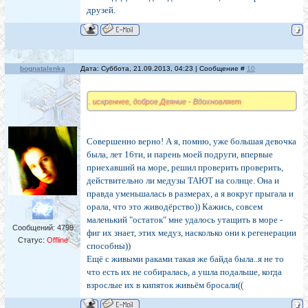
друзей.
bognatalenka
Дата: Суббота, 21.09.2013, 04:23 | Сообщение #
10
. искреннее, доброе Деяние - Вдохновляет
Совершенно верно! А я, помню, уже большая девочка
была, лет 16ти, и парень моей подруги, впервые
приехавший на море, решил проверить проверить,
действительно ли медузы ТАЮТ на солнце. Она и
правда уменьшалась в размерах, а я вокруг прыгала и
орала, что это живодёрство)) Кажись, совсем
маленький "остаток" мне удалось утащить в море -
Сообщений:
4799
фиг их знает, этих медуз, насколько они к регенерации
Статус:
Offline
способны))
Ещё с живыми раками такая же байда была..я не то
что есть их не собиралась, а ушла подальше, когда
взрослые их в кипяток живьём бросали((