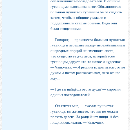
соплеменников-последователей. В общине
гусениц менялось немногое. Обязанностью
большой пушистой гусеницы было следить
за тем, чтобы в общине уважали и
поддерживали старые обычаи. Ведь они
были священными.
— Говорят, — произнесла большая пушистая
гусеница в перерыве между пережёвыванием
очередных порций неизменного листа, —
что существует дух леса, который всем
гусеницам дарует что-то новое и чудесное.
— Чавк-чавк. — Я решила встретиться с этим
духом, а потом рассказать вам, чего от нас
ждут.
— Где ты найдёшь этого духа? — спросил
один из последователей.
— Он явится мне, — сказала пушистая
гусеница, вы же знаете, что мы не можем
ползать далеко. За рощей нет пищи. А без
пищи никак нельзя. — Чавк-чавк.