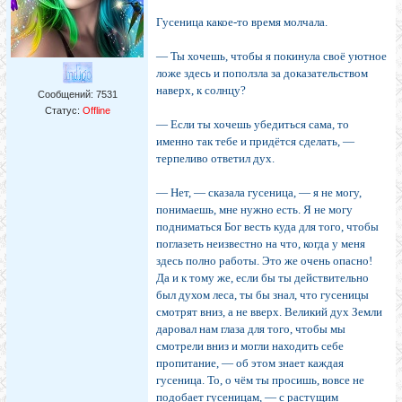
Гусеница какое-то время молчала.
— Ты хочешь, чтобы я покинула своё уютное
ложе здесь и поползла за доказательством
наверх, к солнцу?
Сообщений:
7531
Статус:
Offline
— Если ты хочешь убедиться сама, то
именно так тебе и придётся сделать, —
терпеливо ответил дух.
— Нет, — сказала гусеница, — я не могу,
понимаешь, мне нужно есть. Я не могу
подниматься Бог весть куда для того, чтобы
поглазеть неизвестно на что, когда у меня
здесь полно работы. Это же очень опасно!
Да и к тому же, если бы ты действительно
был духом леса, ты бы знал, что гусеницы
смотрят вниз, а не вверх. Великий дух Земли
даровал нам глаза для того, чтобы мы
смотрели вниз и могли находить себе
пропитание, — об этом знает каждая
гусеница. То, о чём ты просишь, вовсе не
подобает гусеницам, — с растущим