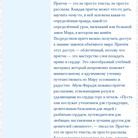
Притчи — это не просто тексты, не просто
рассказы. Каждая притча может что-то дать,
научить чему-то, в ней заложена какая-то
определённая правда, какой-то
определённый урок, маленький или большой
закон Мира, в котором мы живём.
Посредством притч можно получить доступ
к знанию законов объёмного мира. Причём
этот доступ — облегчённый, потому что
притчи — это мастерство слов попадать
прямо в сердце. Это своеобразный учебный
материал, который непременно поможет
внимательному и вдумчивому ученику
путешествовать по Миру осознанно и
радостно. Абуль-Фарадж называл притчи
рассказами, освежающими разум и
удаляющими из сердца горе и печаль. «Пусть
они послужат утешением для страждущих,
целительным бальзамом для людей с
разбитым сердцем, путеводителем для
любящих наставления и лучшим другом для
ценителей смешного», — писал он. Притчи -
это не просто тексты, не просто рассказы.
Каждая притча может что-то дать, научить