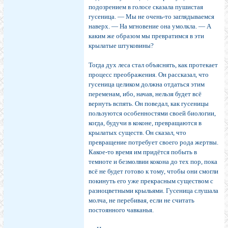
подозрением в голосе сказала пушистая
гусеница. — Мы не очень-то заглядываемся
наверх. — На мгновение она умолкла. — А
каким же образом мы превратимся в эти
крылатые штуковины?
Тогда дух леса стал объяснять, как протекает
процесс преображения. Он рассказал, что
гусеница целиком должна отдаться этим
переменам, ибо, начав, нельзя будет всё
вернуть вспять. Он поведал, как гусеницы
пользуются особенностями своей биологии,
когда, будучи в коконе, превращаются в
крылатых существ. Он сказал, что
превращение потребует своего рода жертвы.
Какое-то время им придётся побыть в
темноте и безмолвии кокона до тех пор, пока
всё не будет готово к тому, чтобы они смогли
покинуть его уже прекрасным существом с
разноцветными крыльями. Гусеница слушала
молча, не перебивая, если не считать
постоянного чавканья.