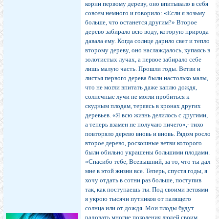
корни первому дереву, оно впитывало в себя
совсем немного и говорило: «Если я возьму
больше, что останется другим?» Второе
дерево забирало всю воду, которую природа
давала ему. Когда солнце дарило свет и тепло
второму дереву, оно наслаждалось, купаясь в
золотистых лучах, а первое забирало себе
лишь малую часть. Прошли годы. Ветви и
листья первого дерева были настолько малы,
что не могли впитать даже каплю дождя,
солнечные лучи не могли пробиться к
скудным плодам, теряясь в кронах других
деревьев. «Я всю жизнь делилось с другими,
а теперь взамен не получаю ничего»,- тихо
повторяло дерево вновь и вновь. Рядом росло
второе дерево, роскошные ветви которого
были обильно украшены большими плодами.
«Спасибо тебе, Всевышний, за то, что ты дал
мне в этой жизни все. Теперь, спустя годы, я
хочу отдать в сотни раз больше, поступив
так, как поступаешь ты. Под своими ветвями
я укрою тысячи путников от палящего
солнца или от дождя. Мои плоды будут
радовать многие поколения людей своим