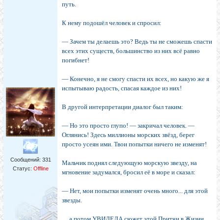
путь.
К нему подошёл человек и спросил:
— Зачем ты делаешь это? Ведь ты не сможешь спасти
всех этих существ, большинство из них всё равно
погибнет!
— Конечно, я не смогу спасти их всех, но какую же я
испытываю радость, спасая каждое из них!
В другой интерпретации диалог был таким:
— Но это просто глупо! — закричал человек. —
Оглянись! Здесь миллионы морских звёзд, берег
просто усеян ими. Твои попытки ничего не изменят!
Сообщений:
331
Мальчик поднял следующую морскую звезду, на
Статус:
Offline
мгновение задумался, бросил её в море и сказал:
— Нет, мои попытки изменят очень много... для этой
звезды.
.... а потом УВИДЕЛА сюжет этой Притчи в Жизни...