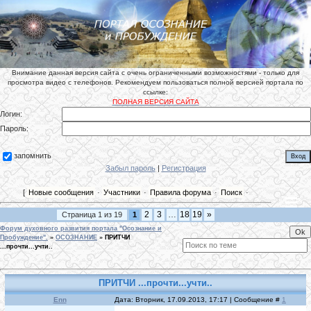
Внимание данная версия сайта с очень ограниченными возможностями - только для
просмотра видео с телефонов. Рекомендуем пользоваться полной версией портала по
ссылке:
ПОЛНАЯ ВЕРСИЯ САЙТА
Логин:
Пароль:
запомнить
Забыл пароль
|
Регистрация
[
Новые сообщения
·
Участники
·
Правила форума
·
Поиск
·
2
3
…
18
19
»
Страница
1
из
19
1
Форум духовного развития портала "Осознание и
Пробуждение".
»
ОСОЗНАНИЕ
»
ПРИТЧИ
...прочти...учти..
ПРИТЧИ ...прочти...учти..
Enn
Дата: Вторник, 17.09.2013, 17:17 | Сообщение #
1