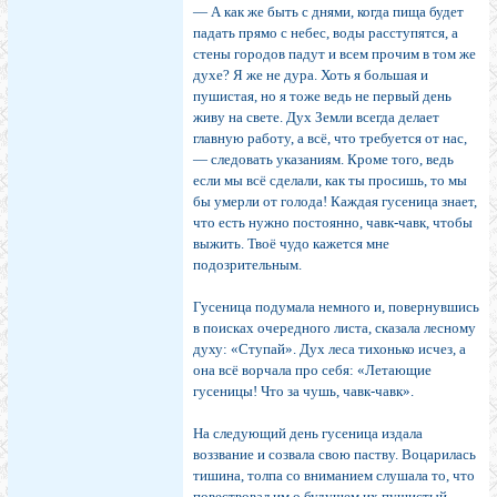
— А как же быть с днями, когда пища будет
падать прямо с небес, воды расступятся, а
стены городов падут и всем прочим в том же
духе? Я же не дура. Хоть я большая и
пушистая, но я тоже ведь не первый день
живу на свете. Дух Земли всегда делает
главную работу, а всё, что требуется от нас,
— следовать указаниям. Кроме того, ведь
если мы всё сделали, как ты просишь, то мы
бы умерли от голода! Каждая гусеница знает,
что есть нужно постоянно, чавк-чавк, чтобы
выжить. Твоё чудо кажется мне
подозрительным.
Гусеница подумала немного и, повернувшись
в поисках очередного листа, сказала лесному
духу: «Ступай». Дух леса тихонько исчез, а
она всё ворчала про себя: «Летающие
гусеницы! Что за чушь, чавк-чавк».
На следующий день гусеница издала
воззвание и созвала свою паству. Воцарилась
тишина, толпа со вниманием слушала то, что
повествовал им о будущем их пушистый