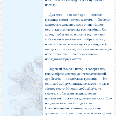
пастырь.
— Дух леса — это злой дух! — заявила
гусеница своим последователям. — Он хочет
хитростью заманить нас в очень тёмное
место, где мы наверняка все погибнем. Он
хочет, чтобы мы поверили в то, что наши
собственные тела каким-то образом могут
превратить нас в летающих гусениц, и всё,
что для этого нужно, — на несколько месяцев
перестать есть! — За этими словами
последовал взрыв хохота.
— Здравый смысл и история говорят нам,
каким образом всегда действовал великий
дух Земли, — продолжала гусеница. — Ни
один добрый дух никогда не заключит вас в
тёмное место. Ни один добрый дух не
скажет, чтобы такие вещи, которые
подвластны только Богу, делали мы сами! Это
проделки злого лесного духа. —
Преисполнившись важности, гусеница
добавила: — Я повстречалась со злым духом,