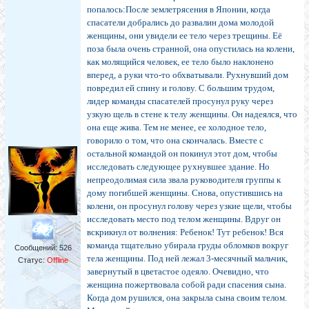
попалось:После землетрясения в Японии, когда
спасатели добрались до развалин дома молодой
женщины, они увидели ее тело через трещины. Её
поза была очень странной, она опустилась на колени,
как молящийся человек, ее тело было наклонено
вперед, а руки что-то обхватывали. Рухнувший дом
повредил ей спину и голову. С большим трудом,
лидер команды спасателей просунул руку через
узкую щель в стене к телу женщины. Он надеялся, что
она еще жива. Тем не менее, ее холодное тело,
говорило о том, что она скончалась. Вместе с
остальной командой он покинул этот дом, чтобы
исследовать следующее рухнувшее здание. Но
непреодолимая сила звала руководителя группы к
дому погибшей женщины. Снова, опустившись на
колени, он просунул голову через узкие щели, чтобы
исследовать место под телом женщины. Вдруг он
вскрикнул от волнения: Ребенок! Тут ребенок! Вся
команда тщательно убирала груды обломков вокруг
Сообщений:
526
тела женщины. Под ней лежал 3-месячный мальчик,
Статус:
Offline
завернутый в цветастое одеяло. Очевидно, что
женщина пожертвовала собой ради спасения сына.
Когда дом рушился, она закрыла сына своим телом.