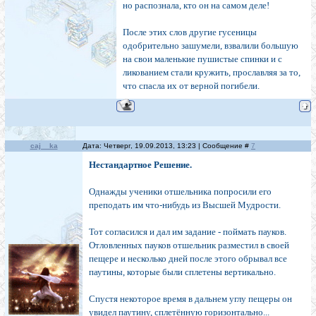
но распознала, кто он на самом деле!
После этих слов другие гусеницы
одобрительно зашумели, взвалили большую
на свои маленькие пушистые спинки и с
ликованием стали кружить, прославляя за то,
что спасла их от верной погибели.
caj__ka
Дата: Четверг, 19.09.2013, 13:23 | Сообщение #
7
Нестандартное Решение.
Однажды ученики отшельника попросили его
преподать им что-нибудь из Высшей Мудрости.
Тот согласился и дал им задание - поймать пауков.
Отловленных пауков отшельник разместил в своей
пещере и несколько дней после этого обрывал все
паутины, которые были сплетены вертикально.
Спустя некоторое время в дальнем углу пещеры он
увидел паутину, сплетённую горизонтально...