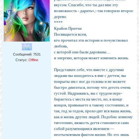
вкусом. Спасибо, что ты дал мне эту
возможность - дарить»,- так говорило второе
дерево.
****
Крайон Притчи
Посвящается всем,
кто прочитал эти истории и почувствовал
любовь,
с которой они были дарованы…
Сообщений:
7531
и энергию, которая может изменить жизнь.
Статус:
Offline
Представьте себе, что вместе с другими
людьми вы находитесь в яме с дегтем; вы
покрыты им с ног до головы и не можете
быстро двигаться, потому что деготь очень
густой. Надрываясь, вы с трудом пере-
бираетесь с места на место, но, в конце
концов, привыкаете к такому состоянию, и
так, год за годом, прохо-дит вся ваша жизнь,
как и жизнь других людей. Подобно земному
тяготению, вязкость дегтя становится само
собой разумеющимся явлением —
неотъемлемым фактом жизни. Но это лишь