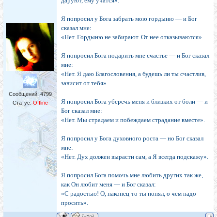
даруют, ему учатся».
Я попросил у Бога забрать мою гордыню — и Бог
сказал мне:
«Нет. Гордыню не забирают. От нее отказываются».
Я попросил Бога подарить мне счастье — и Бог сказал
мне:
«Нет. Я даю Благословения, а будешь ли ты счастлив,
зависит от тебя».
Сообщений:
4799
Я попросил Бога уберечь меня и близких от боли — и
Статус:
Offline
Бог сказал мне:
«Нет. Мы страдаем и побеждаем страдание вместе».
Я попросил у Бога духовного роста — но Бог сказал
мне:
«Нет. Дух должен вырасти сам, а Я всегда подскажу».
Я попросил Бога помочь мне любить других так же,
как Он любит меня — и Бог сказал:
«С радостью! О, наконец-то ты понял, о чем надо
просить».