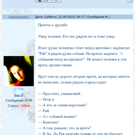
bognatalenka
Дата: Суббота, 21.09.2013, 04:17 | Сообщение #
9
Притча о дружбе
Умер человек. Его пес рядом лег и тоже умер.
И вот душа человека стоит перед вратами с надписью
"Рай" и рядом душа собаки. На вратах надпись: "с
собаками вход воспрещен!". Не вошел человек в эти
врата, прошел мимо.
Идут они по дороге, вторые врата, на которых ничего
не написано, только рядом старец сидит.
— Простите, уважаемый...
— Петр я.
Сообщений:
4799
— А что за этими воротами?
Статус:
Offline
— Рай.
— А с собакой можно?
— Конечно!
— А там, раньше, что за врата?
— В Ад. До Рая доходят только те, кто не бросает