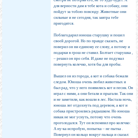
для верности дам я тебе кота и собаку, они
пойдут за тобою повсюду. Животные они
сильные и не сегодня, так завтра тебе
пригодятся.
Поблагодарил юноша старушку и пошел
своей дорогой. Но по правде сказать, не
поверил он ни единому ее слову, а потому и
подарки в грош не ставил. Болтает старушка ,
– решил он про себя. И даже не подумал
повернуть колечко, хотя бы для пробы.
Вышел он из города, а кот и собака бежали
следом. Юноша очень любил животных и
был рад, что у него появились кот и песик. Он
играл с ними, а они бегали и прыгали. Так они
и не заметили, как вошли в лес. Настала ночь,
юноша лег отдохнуть под деревом, а кот и
собака пристроились рядышком. Но юноша
никак не мог уснуть, потому что очень
проголодался. Тут он вспомнил про колечко:
А ну-ка испробую, попытка – не пытка .
Повернул он кольцо вокруг пальца и сказал: