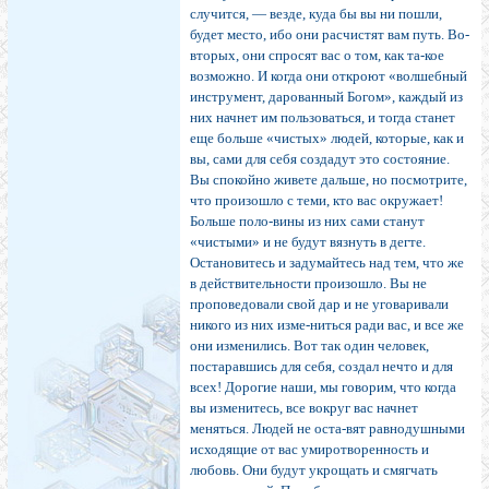
случится, — везде, куда бы вы ни пошли,
будет место, ибо они расчистят вам путь. Во-
вторых, они спросят вас о том, как та-кое
возможно. И когда они откроют «волшебный
инструмент, дарованный Богом», каждый из
них начнет им пользоваться, и тогда станет
еще больше «чистых» людей, которые, как и
вы, сами для себя создадут это состояние.
Вы спокойно живете дальше, но посмотрите,
что произошло с теми, кто вас окружает!
Больше поло-вины из них сами станут
«чистыми» и не будут вязнуть в дегте.
Остановитесь и задумайтесь над тем, что же
в действительности произошло. Вы не
проповедовали свой дар и не уговаривали
никого из них изме-ниться ради вас, и все же
они изменились. Вот так один человек,
постаравшись для себя, создал нечто и для
всех! Дорогие наши, мы говорим, что когда
вы изменитесь, все вокруг вас начнет
меняться. Людей не оста-вят равнодушными
исходящие от вас умиротворенность и
любовь. Они будут укрощать и смягчать