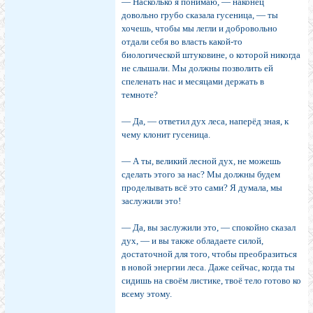
— Насколько я понимаю, — наконец
довольно грубо сказала гусеница, — ты
хочешь, чтобы мы легли и добровольно
отдали себя во власть какой-то
биологической штуковине, о которой никогда
не слышали. Мы должны позволить ей
спеленать нас и месяцами держать в
темноте?
— Да, — ответил дух леса, наперёд зная, к
чему клонит гусеница.
— А ты, великий лесной дух, не можешь
сделать этого за нас? Мы должны будем
проделывать всё это сами? Я думала, мы
заслужили это!
— Да, вы заслужили это, — спокойно сказал
дух, — и вы также обладаете силой,
достаточной для того, чтобы преобразиться
в новой энергии леса. Даже сейчас, когда ты
сидишь на своём листике, твоё тело готово ко
всему этому.