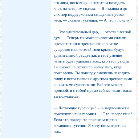
его лица, поскольку не захотела покидать
лист, на котором сидела. — Я издавна и до
сих пор поддерживала священные устои
леса, — сказала гусеница. — А что я получу?
— Это удивительный дар, — ответил лесной
дух. — Теперь ты можешь своими силами
превратиться в прекрасное крылатое
существо и полететь! Твои крылья будут
удивительной расцветки, а твоё умение
летать будет удивлять всех, кто тебя увидит.
Ты сможешь летать по всему лесу, куда
пожелаешь. Ты повсюду сможешь находить
пищу и встретишься с другими прекрасными
крылатыми существами. Всё это может
произойти с тобой прямо сейчас, если только
ты пожелаешь.
— Летающие гусеницы! — в задумчивости
протянула наша героиня. — Это невероятно!
Если это правда, то покажи мне этих
летающих гусениц. Я хочу посмотреть на
них.