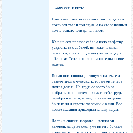
– Хочу есть и пить!
Едва вымолвил он эти слова, как перед ним
появился стол и три стула, а на столе полным-
полно всяких яств да напитков.
Юноша сел, повязал себе на шею салфетку,
усадил кота с собакой, им тоже повязал
салфетки, и все трое давай уплетать еду за
обе щеки. Теперь-то юноша поверил в свое
колечко!
Поели они, юноша растянулся на земле и
размечтался о чудесах, которые он теперь
может делать. Но труднее всего было
выбрать: то он хотел пожелать себе груды
серебра и золота, то ему больше по душе
были кони и кареты, то замки и земли. Все
новые желания приходили к нему на ум.
Да так и спятить недолго, – решил он
наконец, когда не смог уже ничего больше
придумать. – Сколько раз я слышал, что люди