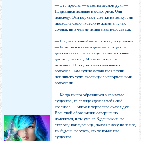
— Это просто, — ответил лесной дух. —
Поднимись повыше и осмотрись. Они
повсюду. Они порхают с ветки на ветку, они
проводят свою чудесную жизнь в лучах
солнца, ни в чём не испытывая недостатка.
— В лучах солнца! — воскликнула гусеница.
— Если ты и в самом деле лесной дух, то
должен знать, что солнце слишком горячо
для нас, гусениц. Мы можем просто
испечься. Оно губительно для наших
волосков. Нам нужно оставаться в тени —
нет ничего хуже гусеницы с испорченными
волосками.
— Когда ты преобразишься в крылатое
существо, то солнце сделает тебя ещё
красивее, — мягко и терпеливо сказал дух. —
Весь твой образ жизни совершенно
изменится, и ты уже не будешь жить по-
старому, как гусеница, ползая в лесу по земле,
ты будешь порхать, как те крылатые
существа.