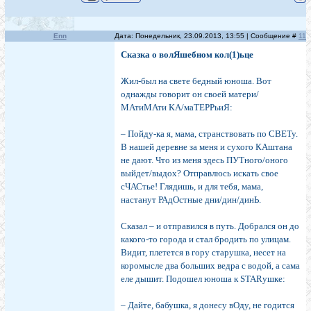
Enn
Дата: Понедельник, 23.09.2013, 13:55 | Сообщение #
11
Сказка о волЯшебном кол(1)ьце
Жил-был на свете бедный юноша. Вот
однажды говорит он своей матери/
МАтиМАти КА/маТЕРРьиЯ:
– Пойду-ка я, мама, странствовать по СВЕТу.
В нашей деревне за меня и сухого КАштана
не дают. Что из меня здесь ПУТного/оного
выйдет/выдох? Отправлюсь искать свое
сЧАСтье! Глядишь, и для тебя, мама,
настанут РАдОстные дни/дин/динЬ.
Сказал – и отправился в путь. Добрался он до
какого-то города и стал бродить по улицам.
Видит, плетется в гору старушка, несет на
коромысле два больших ведра с водой, а сама
еле дышит. Подошел юноша к STARушке:
– Дайте, бабушка, я донесу вОду, не годится