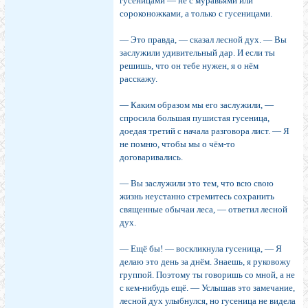
гусеницами — не с муравьями или
сороконожками, а только с гусеницами.
— Это правда, — сказал лесной дух. — Вы
заслужили удивительный дар. И если ты
решишь, что он тебе нужен, я о нём
расскажу.
— Каким образом мы его заслужили, —
спросила большая пушистая гусеница,
доедая третий с начала разговора лист. — Я
не помню, чтобы мы о чём-то
договаривались.
— Вы заслужили это тем, что всю свою
жизнь неустанно стремитесь сохранить
священные обычаи леса, — ответил лесной
дух.
— Ещё бы! — воскликнула гусеница, — Я
делаю это день за днём. Знаешь, я руковожу
группой. Поэтому ты говоришь со мной, а не
с кем-нибудь ещё. — Услышав это замечание,
лесной дух улыбнулся, но гусеница не видела