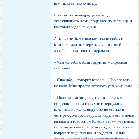
вам таскать такую ношу.
Подхватил он ведра, донес их до
старушкиного дома, поднялся по лестнице и
поставил ведра на кухне.
А на кухне было полным-полно собак и
кошек. Стали они тереться у ног своей
хозяйки, повизгивают, мурлычат.
– Чем же тебя отблагодарить? – спросила
старушка.
– Спасибо, – говорит юноша. – Ничего мне
не надо. Мне просто хотелось услужить вам.
– Подожди меня здесь, сынок, – сказала
старушка, вышла из кухни и вернулась с
колечком в руке. С виду оно не стоило и
четырех сольдо. Старушка надела его юноше
на палец и говорит: – Кольцу этому нет цены.
Если ты пожелаешь чего-нибудь, поверни его
вокруг пальца, тут все и сбудется. Только
смотри не потеряй его, не то худо будет. А