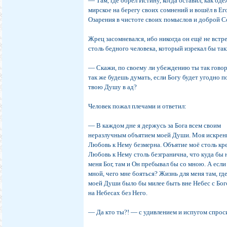
― Там, где обрёл Истину, когда оставил, как оде
мирское на берегу своих сомнений и вошёл в Ег
Озарения в чистоте своих помыслов и доброй С
Жрец засомневался, ибо никогда он ещё не встр
столь бедного человека, который изрекал бы так
― Скажи, по своему ли убеждению ты так гово
так же будешь думать, если Богу будет угодно п
твою Душу в ад?
Человек пожал плечами и ответил:
― В каждом дне я держусь за Бога всем своим
неразлучным объятием моей Души. Моя искрен
Любовь к Нему безмерна. Объятие моё столь кре
Любовь к Нему столь безгранична, что куда бы 
меня Бог, там и Он пребывал бы со мною. А если
мной, чего мне бояться? Жизнь для меня там, гд
моей Души было бы милее быть вне Небес с Бог
на Небесах без Него.
― Да кто ты?! ― с удивлением и испугом спрос