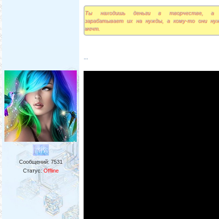
Ты находишь деньги в творчестве, а
зарабатывает их на нужды, а кому-то они ну
мечт.
...
Сообщений:
7531
Статус:
Offline