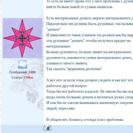
То есть не имеет право тот у кого проблемы с дух
иметь больше какой то суммы капитала.
Есть материальные деньги, мерило материального д
Параллельно им должны быть духовные, так назыв
"деньги"
И зависимость такая, в начале ты должен как бы на
эти духовные "деньги", чтобы получить кредит на
материальные.
Больше духовного, больше лимит на материальное.
духовность, изымается сумма материальных денег,
упавшего твоего лимита.
Так сказать "церковная десятина"
Сообщений:
2480
Статус:
Offline
А вот кто за всем этим должен следить и как всё эт
работать другой вопрос.
Тогда бы всё работало в идеале. Не имели бы мы пе
когда очень большие деньги в мохнатых руках упы
И они бы не смогли выкачивать жизненную энерги
людей, через них.
В общем нет, баланса, отсюда и все проблемы.