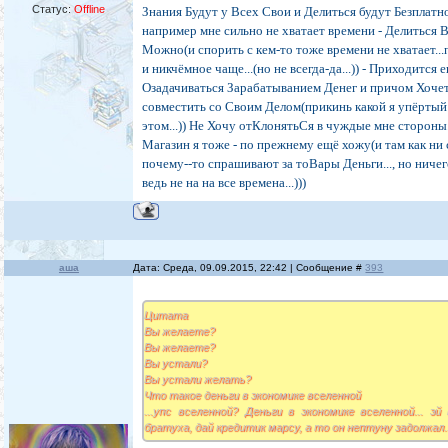
Статус:
Offline
Знания Будут у Всех Свои и Делиться будут Безплатно
например мне сильно не хватает времени - Делиться 
Можно(и спорить с кем-то тоже времени не хватает..
и никчёмное чаще...(но не всегда-да...)) - Приходится 
Озадачиваться Зарабатыванием Денег и причом Хоче
совместить со Своим Делом(прикинь какой я упёртый
этом...)) Не Хочу отКлонятьСя в чуждые мне стороны.
Магазин я тоже - по прежнему ещё хожу(и там как ни
почему--то спрашивают за тоВары Деньги..., но ничего
ведь не на на все времена...)))
аша
Дата: Среда, 09.09.2015, 22:42 | Сообщение #
393
Цитата
Вы желаете?
Вы желаете?
Вы устали?
Вы устали желать?
Что такое деньги в экономике вселенной
...упс вселенной? Деньги в экономике вселенной... эй
братуха, дай кредитик марсу, а то он нептуну задолжал..