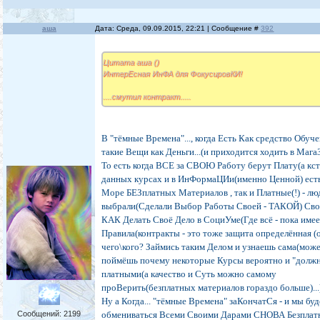
аша
Дата: Среда, 09.09.2015, 22:21 | Сообщение #
392
Цитата аша ()
ИнтерЕсная ИнФА для ФокусировКИ!
....смутил контракт.....
В "тёмные Времена"..., когда Есть Как средство Обуч
такие Вещи как Деньги...(и приходится ходить в МагаЗ
То есть когда ВСЕ за СВОЮ Работу берут Плату(а кст
данных курсах и в ИнФормаЦИи(именно Ценной) есть
Море БЕЗплатных Материалов , так и Платные(!) - лю
выбрали(Сделали Выбор Работы Своей - ТАКОЙ) Св
КАК Делать Своё Дело в СоциУме(Где всё - пока имее
Правила(контракты - это тоже защита определённая (
чего\кого? Займись таким Делом и узнаешь сама(мож
поймёшь почему некоторые Курсы вероятно и "долж
платными(а качество и Суть можно самому
проВерить(безплатных материалов гораздо больше)...
Ну а Когда... "тёмные Времена" заКончатСя - и мы бу
Сообщений:
2199
обмениваться Всеми Своими Дарами СНОВА Безплат