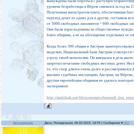
вынуждены были бороться с растущей безработиц
уровень безработицы в Вёргле снизился за год на 2
Полученная магистратом плата, обеспечившая бы
переход денег из одних рук в другие, составила вс
от 5000 свободных шиллингов = 600 свободных ши
Они были израсходованы на общественные нужды, т
благо общины, а не на обогащение отдельных ее чл
Когда более 300 общин в Австрии заинтересовалис
моделью, Национальный банк Австрии усмотрел в 
угрозу своей монополии. Он вмешался в дела магис
запретил печатание свободных местных денег. Нес
то, что спор длился очень долго и рассматривался 
высших судебных инстанциях Австрии, ни Вёрглю,
другим европейским общинам не удалось повторит
эксперимент.
http://malchish.org/lib/economics/kennedi_bez_proc
Заготовитель
Дата: Понедельник, 09.03.2015, 19:55 | Сообщение #
382