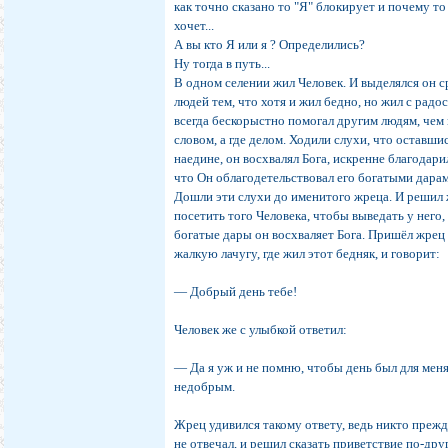
как точно сказано то "Я" блокирует и почему то
хочет...
А вы кто Я или я ? Определились?
Ну тогда в путь...
В одном селении жил Человек. И выделялся он 
людей тем, что хотя и жил бедно, но жил с радо
всегда бескорыстно помогал другим людям, чем 
словом, а где делом. Ходили слухи, что оставши
наедине, он восхвалял Бога, искренне благодарил
что Он облагодетельствовал его богатыми дара
Дошли эти слухи до именитого жреца. И решил
посетить того Человека, чтобы выведать у него, 
богатые дары он восхваляет Бога. Пришёл жрец
жалкую лачугу, где жил этот бедняк, и говорит:
― Добрый день тебе!
Человек же с улыбкой ответил:
― Да я уж и не помню, чтобы день был для мен
недобрым.
Жрец удивился такому ответу, ведь никто прежд
не отвечал, и решил сказать приветствие по-дру