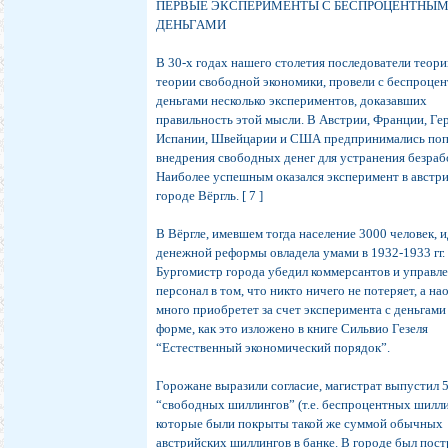
ПЕРВЫЕ ЭКСПЕРИМЕНТЫ С БЕСПРОЦЕНТНЫ
ДЕНЬГАМИ
В 30-х годах нашего столетия последователи теори
теории свободной экономики, провели с беспроце
деньгами несколько экспериментов, доказавших
правильность этой мысли. В Австрии, Франции, Ге
Испании, Швейцарии и США предпринимались по
внедрения свободных денег для устранения безра
Наиболее успешным оказался эксперимент в австр
городе Вёргль. [ 7 ]
В Вёргле, имевшем тогда население 3000 человек, 
денежной реформы овладела умами в 1932-1933 гг.
Бургомистр города убедил коммерсантов и управл
персонал в том, что никто ничего не потеряет, а на
много приобретет за счет эксперимента с деньгами
форме, как это изложено в книге Сильвио Гезеля
“Естественный экономический порядок”.
Горожане выразили согласие, магистрат выпустил 
“свободных шиллингов” (т.е. беспроцентных шилли
которые были покрыты такой же суммой обычных
австрийских шиллингов в банке. В городе был пос