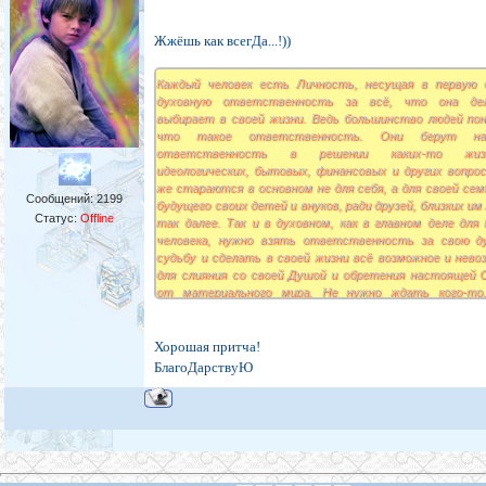
Жжёшь как всегДа...!))
Каждый человек есть Личность, несущая в первую 
духовную ответственность за всё, что она де
выбирает в своей жизни. Ведь большинство людей по
что такое ответственность. Они берут н
ответственность в решении каких-то жизн
идеологических, бытовых, финансовых и других вопрос
же стараются в основном не для себя, а для своей сем
Сообщений:
2199
будущего своих детей и внуков, ради друзей, близких им
Статус:
Offline
так далее. Так и в духовном, как в главном деле для 
человека, нужно взять ответственность за свою д
судьбу и сделать в своей жизни всё возможное и нево
для слияния со своей Душой и обретения настоящей 
от материального мира. Не нужно ждать кого-то
действовать самому и начинать в первую очередь с себ
самому быть хорошим примером для окружающих,
позитивные изменения в тебе и в обществе не застав
Хорошая притча!
ждать.
БлагоДарствуЮ
Притча из книги Анастасии Новых «АллатРа».