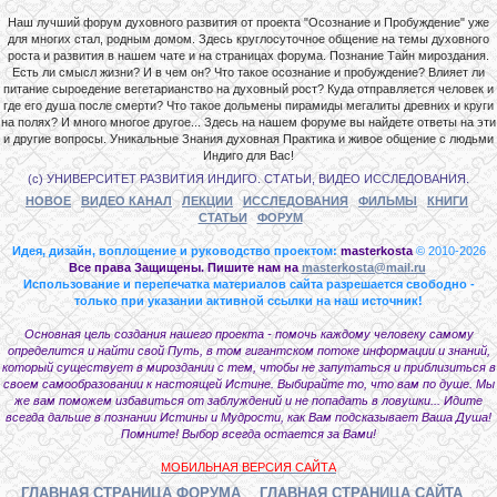
Наш лучший форум духовного развития от проекта "Осознание и Пробуждение" уже
для многих стал, родным домом. Здесь круглосуточное общение на темы духовного
роста и развития в нашем чате и на страницах форума. Познание Тайн мироздания.
Есть ли смысл жизни? И в чем он? Что такое осознание и пробуждение? Влияет ли
питание сыроедение вегетарианство на духовный рост? Куда отправляется человек и
где его душа после смерти? Что такое дольмены пирамиды мегалиты древних и круги
на полях? И много многое другое... Здесь на нашем форуме вы найдете ответы на эти
и другие вопросы. Уникальные Знания духовная Практика и живое общение с людьми
Индиго для Вас!
(с) УНИВЕРСИТЕТ РАЗВИТИЯ ИНДИГО. СТАТЬИ, ВИДЕО ИССЛЕДОВАНИЯ.
НОВОЕ
ВИДЕО КАНАЛ
ЛЕКЦИИ
ИССЛЕДОВАНИЯ
ФИЛЬМЫ
КНИГИ
СТАТЬИ
ФОРУМ
Идея, дизайн, воплощение и руководство проектом:
masterkosta
© 2010-2026
Все права Защищены. Пишите нам на
masterkosta@mail.ru
Использование и перепечатка материалов сайта разрешается свободно -
только при указании активной ссылки на наш источник!
Основная цель создания нашего проекта - помочь каждому человеку самому
определится и найти свой Путь, в том гигантском потоке информации и знаний,
который существует в мироздании с тем, чтобы не запутаться и приблизиться в
своем самообразовании к настоящей Истине. Выбирайте то, что вам по душе. Мы
же вам поможем избавиться от заблуждений и не попадать в ловушки... Идите
всегда дальше в познании Истины и Мудрости, как Вам подсказывает Ваша Душа!
Помните! Выбор всегда остается за Вами!
МОБИЛЬНАЯ ВЕРСИЯ САЙТА
ГЛАВНАЯ СТРАНИЦА ФОРУМА
ГЛАВНАЯ СТРАНИЦА САЙТА