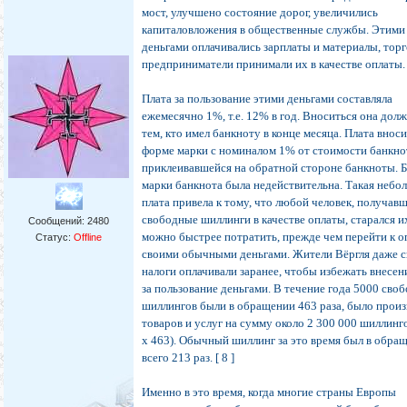
мост, улучшено состояние дорог, увеличились
капиталовложения в общественные службы. Этими
деньгами оплачивались зарплаты и материалы, тор
предприниматели принимали их в качестве оплаты.
Плата за пользование этими деньгами составляла
ежемесячно 1%, т.е. 12% в год. Вноситься она дол
тем, кто имел банкноту в конце месяца. Плата вноси
форме марки с номиналом 1% от стоимости банкно
приклеивавшейся на обратной стороне банкноты. Б
марки банкнота была недействительна. Такая небо
плата привела к тому, что любой человек, получав
свободные шиллинги в качестве оплаты, старался и
Сообщений:
2480
можно быстрее потратить, прежде чем перейти к о
Статус:
Offline
своими обычными деньгами. Жители Вёргля даже 
налоги оплачивали заранее, чтобы избежать внесен
за пользование деньгами. В течение года 5000 сво
шиллингов были в обращении 463 раза, было прои
товаров и услуг на сумму около 2 300 000 шиллинг
х 463). Обычный шиллинг за это время был в обра
всего 213 раз. [ 8 ]
Именно в это время, когда многие страны Европы