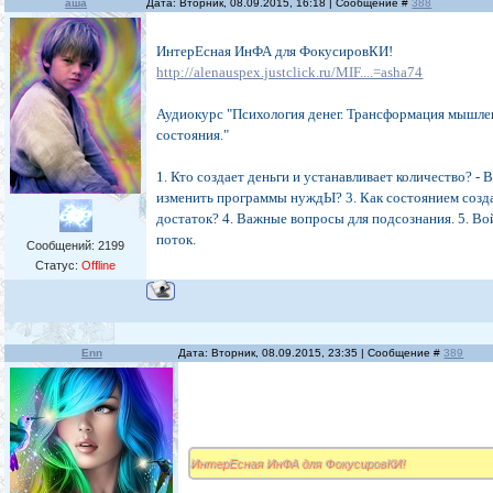
аша
Дата: Вторник, 08.09.2015, 16:18 | Сообщение #
388
ИнтерЕсная ИнФА для ФокусировКИ!
http://alenauspex.justclick.ru/MIF....=asha74
Аудиокурс "Психология денег. Трансформация мышле
состояния."
1. Кто создает деньги и устанавливает количество? - В
изменить программы нуждЫ? 3. Как состоянием созд
достаток? 4. Важные вопросы для подсознания. 5. Во
поток.
Сообщений:
2199
Статус:
Offline
Enn
Дата: Вторник, 08.09.2015, 23:35 | Сообщение #
389
ИнтерЕсная ИнФА для ФокусировКИ!