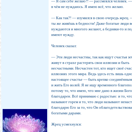
― Я сам себе желаю?! ― рассмеялся человек. ―
в чём не нуждаюсь. Я имею всё, что желаю.
― Как так?! ― изумился в свою очередь жрец.
ты же живёшь в бедности! Даже богатые люди 
нуждаются и многого желают, а бедняки-то и п
имеют нужду.
Человек сказал:
― Эти люди несчастны, так как ищут счастья зе
живут в страхе растерять свои иллюзии и быть
несчастными. Несчастен тот, кто ищет своё счас
иллюзиях этого мира. Ведь здесь есть лишь одн
настоящее счастье ― быть крепко соединённым
и жить Его волей. Я не ищу временного благопо
потому то, что имею, что мне дано в жизни Богом
благодарен. Всё принимаю с радостью: и то, чт
называют горем и то, что люди называют ненаст
благодарю Его за то, что Он облагодетельствов
богатыми дарами.
Жрец усмехнулся: