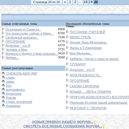
«
1
2
…
18
19
Страница
20
из
20
20
Самые отвечаемые темы
Последние обновлённые темы
Тема:
8908
Осознания от Сириуса .
ПОСЛАНИЕ УЧИТЕЛЕЙ
8700
Что происходит сейчас в Мире...
7246
МЕНЕСТРЕЛЬ
Свободный разговор...
4776
ПРОЗРЕНИЕ
Личная Тема Фёдоровны.
4379
Дуратино - это Я
Жизнь в 5 Измерении
3731
Человек и Мир
3418
Моя Мелодия...
Вопросы к Индиго и Кристальным...
3048
Любовь...
Каббала - Наука о смысле жизни.
ТРУБАДУР
Самые разговорчивые
Дуратино - это Я
СНЕЖЭЛЬ-БИО-ДАР
МОЯ РЕАЛЬНОСТЬ...
спика
ПРОЗРЕНИЕ
эмма
Enn
СКАЗКИ СКРИПАЧА
bognatalenka
МУзыКА ....ЗВУК и ТИШИНА
Курортина
ПРИРОДА ИЛЛЮЗОРНОГО ВОСПРИЯТИ
Rukola
страж_вселенной
Реальная История нашей цивилизации.
Кувшинка
РАЗГОВОР С ТВОРЦОМ
НОВЫЕ ПРАВИЛА НАШЕГО ФОРУМА...
СМОТРЕТЬ ВСЕ НОВЫЕ СООБЩЕНИЯ ФОРУМА...