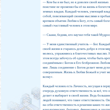
― Кем бы я ни был, но я доволен своей жизнью.
поистине не променял бы её на жизнь и богатст
земных владык. Каждый человек, умеющий влад
собой, повелевающий своими мыслями и пребы
крепком объятии Любви к Богу, есть самый бог
самый счастливый человек в этом мире.
― Скажи, бедняк, кто научил тебя такой Мудро
― У меня единственный учитель ― Бог. Каждый
своей жизни я стараюсь делать добро в этом ми
молюсь, упражняюсь в благочестивых мыслях. 
этом всегда забочусь об одном, чтобы быть кре
соединённым с Богом и Его безбрежною Любов
мне. Лишь соединение с Богом делает меня дух
совершенным. Жизнь в Любви Божьей и учит м
всему».
Каждый человек есть Личность, несущая в пер
очередь духовную ответственность за всё, что 
делает и выбирает в своей жизни. Ведь больши
людей понимают, что такое ответственность. Он
на себя ответственность в решении каких-то жи
идеологических, бытовых, финансовых и други