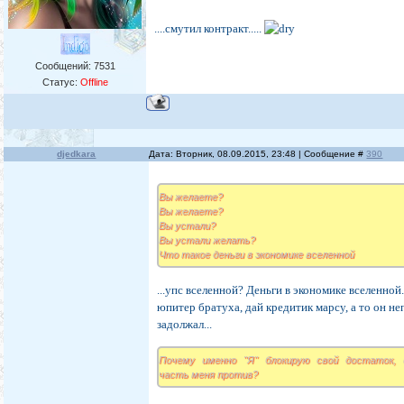
....смутил контракт.....
Сообщений:
7531
Статус:
Offline
djedkara
Дата: Вторник, 08.09.2015, 23:48 | Сообщение #
390
Вы желаете?
Вы желаете?
Вы устали?
Вы устали желать?
Что такое деньги в экономике вселенной
...упс вселенной? Деньги в экономике вселенной..
юпитер братуха, дай кредитик марсу, а то он н
задолжал...
Почему именно "Я" блокирую свой достаток, 
часть меня против?