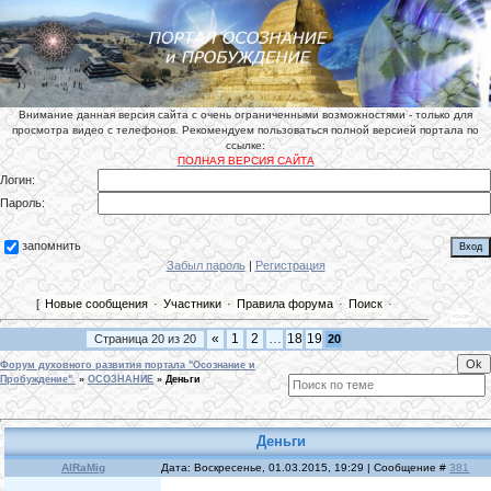
Внимание данная версия сайта с очень ограниченными возможностями - только для
просмотра видео с телефонов. Рекомендуем пользоваться полной версией портала по
ссылке:
ПОЛНАЯ ВЕРСИЯ САЙТА
Логин:
Пароль:
запомнить
Забыл пароль
|
Регистрация
[
Новые сообщения
·
Участники
·
Правила форума
·
Поиск
·
«
1
2
…
18
19
Страница
20
из
20
20
Форум духовного развития портала "Осознание и
Пробуждение".
»
ОСОЗНАНИЕ
»
Деньги
Деньги
AlRaMig
Дата: Воскресенье, 01.03.2015, 19:29 | Сообщение #
381