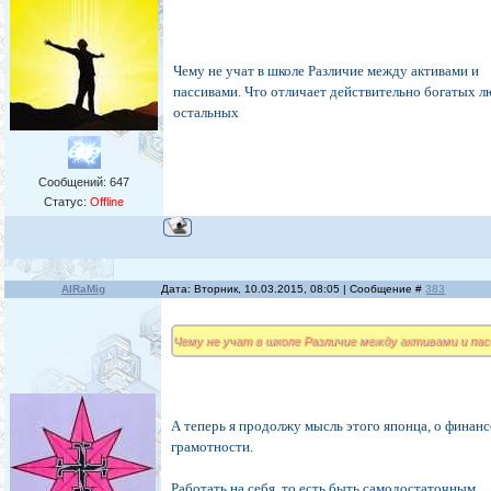
Чему не учат в школе Различие между активами и
пассивами. Что отличает действительно богатых л
остальных
Сообщений:
647
Статус:
Offline
AlRaMig
Дата: Вторник, 10.03.2015, 08:05 | Сообщение #
383
Чему не учат в школе Различие между активами и па
А теперь я продолжу мысль этого японца, о финан
грамотности.
Работать на себя, то есть быть самодостаточным,