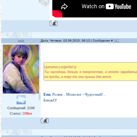
аша
Дата: Четверг, 03.09.2015, 08:13 | Сообщение #
387
Цитата LorgiaVizl ()
Ты находишь деньги в творчестве, а ктото зарабаты
на нужды, а кому-то они нужны для мечт.
Enn
, Ролик .. Монолог - Чудесный!...
БлизкО!
Сообщений:
2199
Статус:
Offline