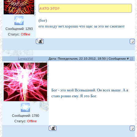
А КТО ЭТО?
(бог)
его походу нет.хорошо что щас за это не сжигают
Сообщений:
1293
Статус:
Offline
LorgiaVizl
Дата: Понедельник, 22.10.2012, 18:50 | Сообщение #
35
Бог - это мой Всевышний. Он всех выше. А я
стаю ровно ему. Я это Бог.
Сообщений:
1780
Статус:
Offline