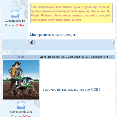
Если допустить что помимо духа и души еще есть Я-
душа-сознание-осознающий себя тут на Земле то Я-
Жизнь Я-Опыт. Хоть много вокруг и жизней и мыслей
осознающих себя через меня, во мне
Сообщений:
38
Статус:
Offline
Мне нравится ваша концепция.
mitka
Дата: Воскресенье, 21.10.2012, 00:47 | Сообщение #
22
а про что нельзя сказать что это МОЁ ?
Сообщений:
200
Статус:
Offline