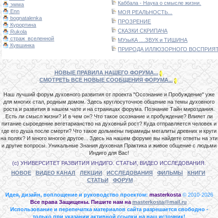
Каббала - Наука о смысле жизни.
эмма
Enn
МОЯ РЕАЛЬНОСТЬ...
bognatalenka
ПРОЗРЕНИЕ
Курортина
СКАЗКИ СКРИПАЧА
Rukola
страж_вселенной
МУзыКА ....ЗВУК и ТИШИНА
Кувшинка
ПРИРОДА ИЛЛЮЗОРНОГО ВОСПРИЯТИ
НОВЫЕ ПРАВИЛА НАШЕГО ФОРУМА...
СМОТРЕТЬ ВСЕ НОВЫЕ СООБЩЕНИЯ ФОРУМА...
Наш лучший форум духовного развития от проекта "Осознание и Пробуждение" уже
для многих стал, родным домом. Здесь круглосуточное общение на темы духовного
роста и развития в нашем чате и на страницах форума. Познание Тайн мироздания.
Есть ли смысл жизни? И в чем он? Что такое осознание и пробуждение? Влияет ли
питание сыроедение вегетарианство на духовный рост? Куда отправляется человек и
где его душа после смерти? Что такое дольмены пирамиды мегалиты древних и круги
на полях? И много многое другое... Здесь на нашем форуме вы найдете ответы на эти
и другие вопросы. Уникальные Знания духовная Практика и живое общение с людьми
Индиго для Вас!
(с) УНИВЕРСИТЕТ РАЗВИТИЯ ИНДИГО. СТАТЬИ, ВИДЕО ИССЛЕДОВАНИЯ.
НОВОЕ
ВИДЕО КАНАЛ
ЛЕКЦИИ
ИССЛЕДОВАНИЯ
ФИЛЬМЫ
КНИГИ
СТАТЬИ
ФОРУМ
Идея, дизайн, воплощение и руководство проектом:
masterkosta
© 2010-2026
Все права Защищены. Пишите нам на
masterkosta@mail.ru
Использование и перепечатка материалов сайта разрешается свободно -
только при указании активной ссылки на наш источник!