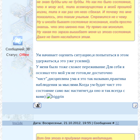
не знаю будды или не будды. Но как то было состояние,
что я могу всё, типа всемогущества в моей прошлой
жизни, типа я как раз от него сбежал. И почему то мне
показалось, это таким унылым. Стремится не к чему.
Ну и иногда бывает состояние яснознания, когда просто
знаешь. что это именно так. Ну прямо как монолит.
Ну какая то зараза вышибает меня из этого состояния.
Даже не дает насладится этим.
Сообщений:
38
Ум начинает оценить ситуацию,и попытаться в этом
Статус:
Offline
удержаться,а это уже усилия)).
У меня было тоже схожее переживание.Для себя я
осознал что мой ум не готов,не достаточно
"чист",дисциплина ума я это так называю,практика
наблюдения за мыслями.Когда ум будит чист это
состояние само вас настигнет,да оно и так всегда с
вами)
Ins1de
Дата: Воскресенье, 21.10.2012, 19:55 | Сообщение #
32
Вот для этого я придумал такую медитацию.