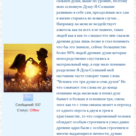
сильней души, выше по уровню, поэтому
мою основную Душу-Я-Сознание
развиваю в себе сам, преодолеваю все сам
в жизни стараюсь во всяком случае...
Например на меня не воздействует
алкоголь как на всех я не пьянею, таких
людей как я как то слышал что мне сказали
древняя душа лишь позже я стал понимать
что бы это значило, сейчас большинство
более 90% людей древние души которые
непосредственно спустились в
материальный мир, я еще мало понимаю
разделение Я-Душ-Сознаний мой
наставник часто говорит такие слова
"Человек это три души и семь духов" Но
что означают эти слова не до конца
понимаю ведь насколько я понял душ
бывает и больше в основном три, смена
эпох как то с этим связана может и переход
Сообщений:
537
от одного перста к двум и трем в
Статус:
Offline
христианстве, то что современный человек
обладает особым строением я узнал давно
древние цари были с особым строением и
многие выдающиеся личности, думаю