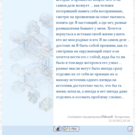
самом деле волнует ... как человек
потерявший память себя воспринимаю,
смотрю на проявления на опыт пытаюсь
понять где Я настоящий, а где нет, разные
размышления бывают у меня. Хочется
вернуться к истокам своей жизни узнать
кто же мои родные и кто Я на самом деле ...
достоин ли Я быть собой прежним, как то
смотришь на окружающий опыт и не
хочется нести его с собой, куда бы то ни
было в том виде котором я его узнал ...
разные мысли могут быть иногда сразу
отделяю их от себя не признаю их и
нахожу источник одного взгляда на
источник достаточно часто, что бы та
жизнь затихла, а иногда и нет иногда даже
отделить и осознать проблему сложно...
IAlexeiI
Сообщение отредактировал
-
Воскресенье,
21.10.2012, 02:50