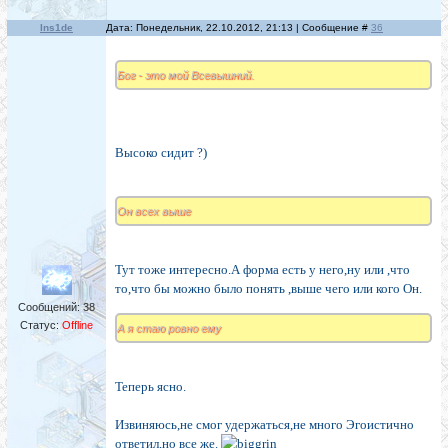
Ins1de
Дата: Понедельник, 22.10.2012, 21:13 | Сообщение #
36
Бог - это мой Всевышний.
Высоко сидит ?)
Он всех выше
Тут тоже интересно.А форма есть у него,ну или ,что
то,что бы можно было понять ,выше чего или кого Он.
Сообщений:
38
Статус:
Offline
А я стаю ровно ему
Теперь ясно.
Извиняюсь,не смог удержаться,не много Эгоистично
ответил,но все же.