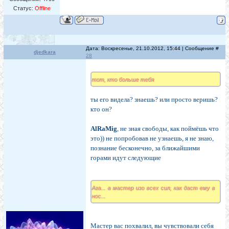
Статус:
Offline
Дата: Воскресенье, 21.10.2012, 15:44 | Сообщение #
djedkara
28
тот, кто больше тебя
ты его видела? знаешь? или просто веришь?
кто он?
AlRaMig
, не зная свободы, как поймёшь что
это)) не попробовав не узнаешь, я не знаю,
познание бесконечно, за ближайшими
горами идут следующие
Ага... а мастер изо всех сил, как даст ему в
нос...
Мастер вас похвалил, вы чувствовали себя