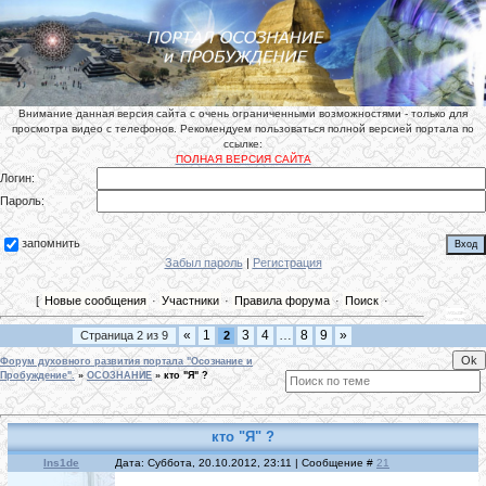
Внимание данная версия сайта с очень ограниченными возможностями - только для
просмотра видео с телефонов. Рекомендуем пользоваться полной версией портала по
ссылке:
ПОЛНАЯ ВЕРСИЯ САЙТА
Логин:
Пароль:
запомнить
Забыл пароль
|
Регистрация
[
Новые сообщения
·
Участники
·
Правила форума
·
Поиск
·
«
1
3
4
…
8
9
»
Страница
2
из
9
2
Форум духовного развития портала "Осознание и
Пробуждение".
»
ОСОЗНАНИЕ
»
кто "Я" ?
кто "Я" ?
Ins1de
Дата: Суббота, 20.10.2012, 23:11 | Сообщение #
21