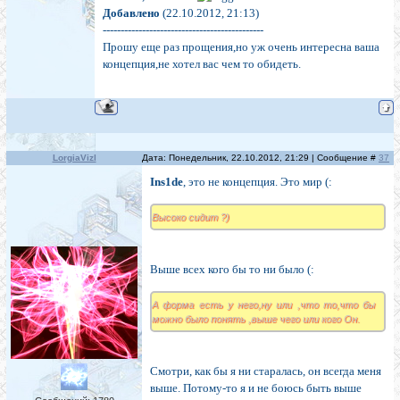
Добавлено
(22.10.2012, 21:13)
---------------------------------------------
Прошу еще раз прощения,но уж очень интересна ваша
концепция,не хотел вас чем то обидеть.
LorgiaVizl
Дата: Понедельник, 22.10.2012, 21:29 | Сообщение #
37
Ins1de
, это не концепция. Это мир (:
Высоко сидит ?)
Выше всех кого бы то ни было (:
А форма есть у него,ну или ,что то,что бы
можно было понять ,выше чего или кого Он.
Смотри, как бы я ни старалась, он всегда меня
выше. Потому-то я и не боюсь быть выше