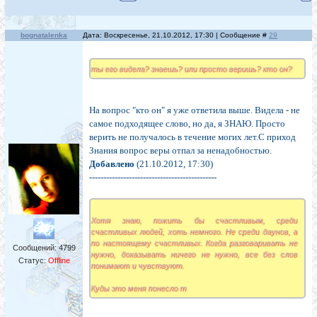
bognatalenka
Дата: Воскресенье, 21.10.2012, 17:30 | Сообщение #
29
ты его видела? знаешь? или просто веришь? кто он?
На вопрос "кто он" я уже ответила выше. Видела - не
самое подходящее слово, но да, я ЗНАЮ. Просто
верить не получалось в течение могих лет.С приход
Знания вопрос веры отпал за ненадобностью.
Добавлено
(21.10.2012, 17:30)
---------------------------------------------
Хотя знаю, пожить бы счастливым, среди
счастливых людей, хоть немного. Не среди даунов, а
по настоящему счастливых. Когда разговаривать не
Сообщений:
4799
нужно, доказывать ничего не нужно, все без слов
Статус:
Offline
понимают и чувствуют.
Куды это меня понесло т