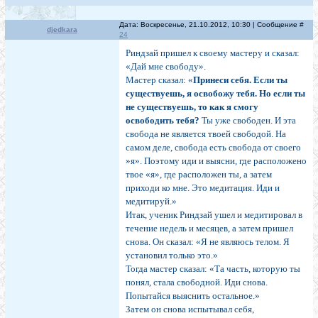
Дата: Воскресенье, 21.10.2012, 10:30 | Сообщение #
djedkara
24
Риндзай пришел к своему мастеру и сказал:
«Дай мне свободу».
Мастер сказал: «
Принеси себя. Если ты
существуешь, я освобожу тебя. Но если ты
не существуешь, то как я смогу
освободить тебя?
Ты уже свободен. И эта
свобода не является твоей свободой. На
самом деле, свобода есть свобода от своего
»я». Поэтому иди и выясни, где расположено
твое «я», где расположен ты, а затем
приходи ко мне. Это медитация. Иди и
медитируй.»
Итак, ученик Риндзай ушел и медитировал в
течение недель и месяцев, а затем пришел
снова. Он сказал: «Я не являюсь телом. Я
установил только это.»
Тогда мастер сказал: «Та часть, которую ты
понял, стала свобод­ной. Иди снова.
Попытайся выяснить остальное.»
Затем он снова испытывал себя,