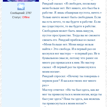
Риндзай сказал: «Я свободен, поскольку
меня больше нет. Нет никого, кто был бы в
рабстве. Я лишь обширная пустота, ничто.»
Сообщений:
2787
Только ничто может быть свободным. Если
Статус:
Offline
вы есть нечто, то вы будете в рабстве. Если
вы существуете, то вы будете в рабстве.
Свобод­ным может быть лишь вакуум,
пустое пространство. Тогда вы не сможете
связать его. Риндзай прибежал и сказал:
«Меня больше нет. Меня нигде нельзя
найти.» Это свобода. И в первый раз он
коснулся ног мастера — в первый раз. Не в
буквальном смысле, потому что ранее он
много раз прикасался к ним. Но мастер
сказал: «В первый раз ты прикоснулся к
моим ногам».
Риндзай спросил: «Почему ты говоришь о
первом разе? Я касался твоих ног много
раз.»
Мастер ответил: «Но ты был здесь, как же
мог ты прикоснуться к моим ногам, когда ты
был уже здесь? Пока ты здесь, как можешь
ты прикоснуться к моим ногам?»