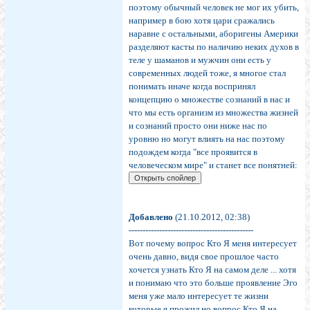
поэтому обычный человек не мог их убить,
например в бою хотя цари сражались
наравне с остальными, аборигены Америки
разделяют касты по наличию неких духов в
теле у шаманов и мужчин они есть у
современных людей тоже, я многое стал
понимать иначе когда воспринял
концепцию о множестве сознаний в нас и
что мы есть организм из множества жизней
и сознаний просто они ниже нас по
уровню но могут влиять на нас поэтому
подождем когда "все проявится в
человеческом мире" и станет все понятней:
Добавлено
(21.10.2012, 02:38)
---------------------------------------------
Вот почему вопрос Кто Я меня интересует
очень давно, видя свое прошлое часто
хочется узнать Кто Я на самом деле ... хотя
и понимаю что это больше проявление Эго
меня уже мало интересует те жизни
которые я прожил но вопрос Кто Я на