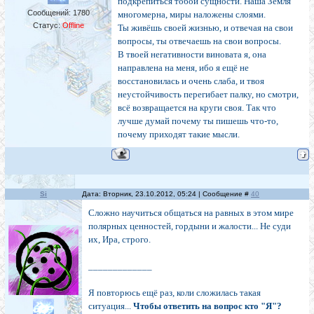
подкрепиться тобой сущности. Наша Земля
Сообщений:
1780
многомерна, миры наложены слоями.
Статус:
Offline
Ты живёшь своей жизнью, и отвечая на свои
вопросы, ты отвечаешь на свои вопросы.
В твоей негативности виновата я, она
направлена на меня, ибо я ещё не
восстановилась и очень слаба, и твоя
неустойчивость перегибает палку, но смотри,
всё возвращается на круги своя. Так что
лучше думай почему ты пишешь что-то,
почему приходят такие мысли.
Si
Дата: Вторник, 23.10.2012, 05:24 | Сообщение #
40
Сложно научиться общаться на равных в этом мире
полярных ценностей, гордыни и жалости... Не суди
их, Ира, строго.
_____________
Я повторюсь ещё раз, коли сложилась такая
ситуация...
Чтобы ответить на вопрос кто "Я"?