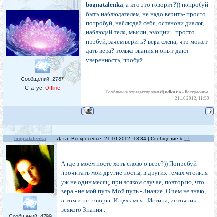
bognatalenka
, а кто это говорит?)) попробуй
быть наблюдателем, не надо верить- просто
попробуй, наблюдай себя, останови диалог,
наблюдай тело, мысли, эмоции... просто
пробуй, зачем верить? вера слепа, что может
дать вера? только знания и опыт дают
уверенность, пробуй
Сообщений:
2787
Статус:
Offline
djedkara
Сообщение отредактировал
-
Воскресенье,
21.10.2012, 11:59
bognatalenka
Дата: Воскресенье, 21.10.2012, 13:34 | Сообщение #
27
А где в моём посте хоть слово о вере?)) Попробуй
прочитать мои другие посты, в других темах чтоли..я
уж не один месяц, при всяком случае, повторяю, что
вера - не мой путь.Мой путь - Знание. О чем не знаю,
о том и не говорю. И цель моя - Истина, источник
всякого Знания .
Сообщений:
4799