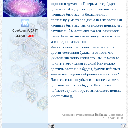
хорошо и думали: «Теперь мастер будет
доволен». И вдруг он берет свой посох и
начинает бить вас - и безжалостно,
поскольку у мастеров дзэна нет жалости. Он
начинает бить вас; вы не можете понять, что
случилось. Ум останавливается, возникает
Сообщений:
2787
Статус:
Offline
пауза. Если вы знаете технику, то вы и сами
можете достичь этого.
Имеется много историй о том, как кто-то
достиг состояния будды из-за того, что
учитель внезапно избил его. Вы не можете
понять этого - какая ерунда! Как можно
достичь состояния будды, будучи избитым
кем-то или будучи выброшенным из окна?
Даже если кто-то убьет вас, вы не сможете
достичь состояния будды. Но если вы
поймете эту технику, то вы сможете понять
и остальное)))
djedkara
Сообщение отредактировал
-
Воскресенье,
21.10.2012, 15:45