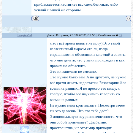
приближаетесь настигнет вас само,без каких либо
усилий с вашей же стороны.
LorgiaVizl
Дата: Вторник, 23.10.2012, 01:53 | Сообщение #
39
я вот всё время понять не могу) Это такой
коллективный маразм что ли, когда
спрашивают, я объясняю, а мне ещё и советы
что мне делать, что у меня происходит и как
правильно объяснять.
Это ни капельки не смешно.
Это нужно было вам. А по другому, не нужно
всё время искать недостатки. Разговаривай со
всеми на равных. Я не просто это пишу, я
требую, чтобы все научились говорить со
всеми на равных.
Не нужно меня критиковать. Посмотри зачем
ты это делаешь. Что это тебе даёт?
Эмоциональную неуравновешенность. что
она собой привлекает? Дисбаланс
пространства, и в этот мир приходят