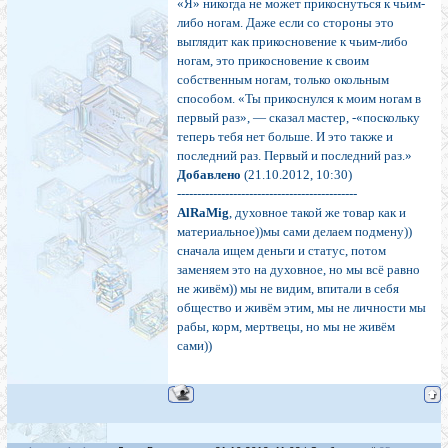
«Я» никогда не может прикоснуться к чьим-
либо ногам. Даже если со стороны это
выглядит как прикосновение к чьим-либо
ногам, это прикосновение к своим
собственным ногам, только окольным
способом. «Ты прикоснулся к моим ногам в
первый раз», — сказал мастер, -«поскольку
теперь тебя нет больше. И это также и
последний раз. Первый и последний раз.»
Добавлено
(21.10.2012, 10:30)
---------------------------------------------
AlRaMig
, духовное такой же товар как и
материальное))мы сами делаем подмену))
сначала ищем деньги и статус, потом
заменяем это на духовное, но мы всё равно
не живём)) мы не видим, впитали в себя
общество и живём этим, мы не личности мы
рабы, корм, мертвецы, но мы не живём
сами))