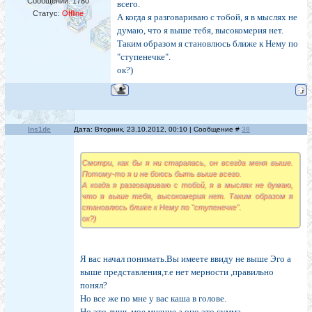
Сообщений:
1780
всего.
Статус:
Offline
А когда я разговариваю с тобой, я в мыслях не
думаю, что я выше тебя, высокомерия нет.
Таким образом я становлюсь ближе к Нему по
"ступенечке".
ок?)
Ins1de
Дата: Вторник, 23.10.2012, 00:10 | Сообщение #
38
Смотри, как бы я ни старалась, он всегда меня выше.
Потому-то я и не боюсь быть выше всего.
А когда я разговариваю с тобой, я в мыслях не думаю,
что я выше тебя, высокомерия нет. Таким образом я
становлюсь ближе к Нему по "ступенечке".
ок?)
Я вас начал понимать.Вы имеете ввиду не выше Эго а
выше представления,т.е нет мерности ,правильно
понял?
Но все же по мне у вас каша в голове.
Но это лишь мое мнение,а оно это сумма