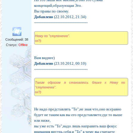
концепций,образующая Эго.
Вы правы по своему.
Добавлено
(22.10.2012, 21:34)
---------------------------------------------
Нему по "ступенечке".
Сообщений:
38
ок?)
Статус:
Offline
Вам виднее)
Добавлено
(23.10.2012, 00:10)
---------------------------------------------
Таким образом я становлюсь ближе к Нему по
"ступенечке".
ок?)
Не надо представлять "То",не зная что,оно всеравно
будет не таким как вы его представляете,где то выше
или ниже,
вы уже есть "То",надо лишь направить ваш фокус
внимания внутрь себя,и "То" к чему вы считаете