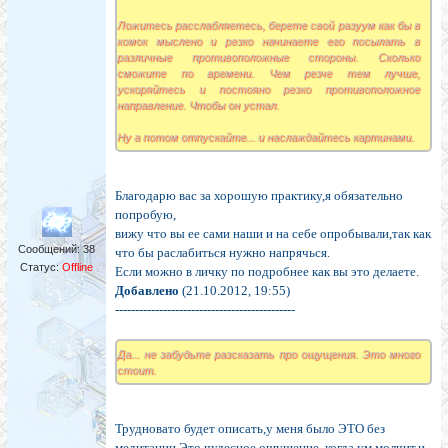
Ложитесь расслабляетесь, берете свой разуум как бы в
комок мыслено и резко начинаете его посылать в
различные противоположные стороны. Сколько
сможите по времени. Чем резче тем лучше,
ускоряйтесь и постояно резко противоположное
направление. Чтобы он устал.
Ну а потом отпускайте... и наслаждайтесь картинами.
Благодарю вас за хорошую практику,я обязательно
попробую,
вижу что вы ее сами наши и на себе опробывали,так как
Сообщений:
38
что бы раслабиться нужно напрячься.
Статус:
Offline
Если можно в личку по подробнее как вы это делаете.
Добавлено
(21.10.2012, 19:55)
---------------------------------------------
Да... не забудьте разсказать про ощущения. Это много
стоит.
Трудновато будет описать,у меня было ЭТО без
медитации.Это чудесное ощущение ,когда ум молчит,и