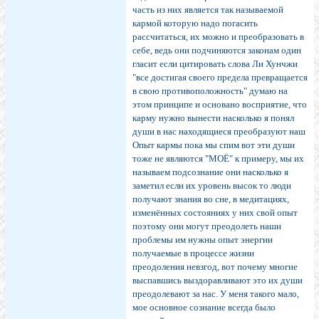
часть из них является так называемой
кармой которую надо погасить
рассчитаться, их можно и преобразовать в
себе, ведь они подчиняются законам один
гласит если цитировать слова Ли Хунчжи
"все достигая своего предела превращается
в свою противоположность" думаю на
этом принципе и основано восприятие, что
карму нужно вынести насколько я понял
души в нас находящиеся преобразуют наш
Опыт кармы пока мы спим вот эти души
тоже не являются "МОЁ" к примеру, мы их
называем подсознание они насколько я
заметил если их уровень высок то люди
получают знания во сне, в медитациях,
изменённых состояниях у них свой опыт
поэтому они могут преодолеть наши
проблемы им нужны опыт энергии
получаемые в процессе жизни
преодоления невзгод, вот почему многие
выспавшись выздоравливают это их души
преодолевают за нас. У меня такого мало,
мое основное сознание всегда было