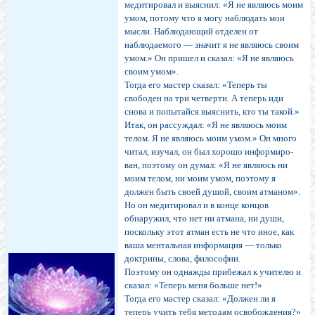
медитировал и выяснил: «Я не являюсь моим
умом, потому что я могу наблюдать мои
мысли. Наблюдающий отделен от
наблюдаемого — значит я не являюсь сво­им
умом.» Он пришел и сказал: «Я не являюсь
своим умом».
Тогда его мастер сказал: «Теперь ты
свободен на три четверти. А теперь иди
снова и попытайся выяснить, кто ты такой.»
Итак, он рассуждал: «Я не являюсь моим
телом. Я не являюсь моим умом.» Он много
читал, изучал, он был хорошо информиро­
ван, поэтому он думал: «Я не являюсь ни
моим телом, ни моим умом, поэтому я
должен быть своей душой, своим атманом».
Но он меди­тировал и в конце концов
обнаружил, что нет ни атмана, ни души,
поскольку этот атман есть не что иное, как
ваша ментальная инфор­мация — только
доктрины, слова, философии.
Поэтому он однажды прибежал к учителю и
сказал: «Теперь меня больше нет!»
Тогда его мастер сказал: «Должен ли я
теперь учить тебя методам освобождения?»