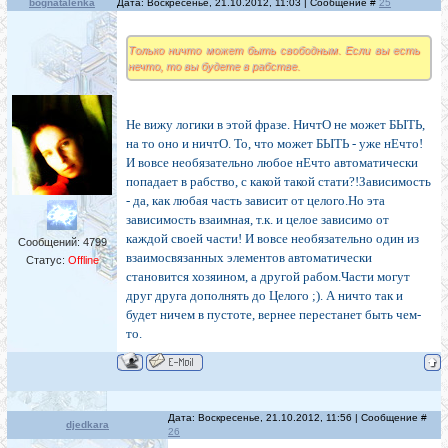
bognatalenka
Дата: Воскресенье, 21.10.2012, 11:03 | Сообщение #
25
Только ничто может быть свободным. Если вы есть
нечто, то вы будете в рабстве.
Не вижу логики в этой фразе. НичтО не может БЫТЬ,
на то оно и ничтО. То, что может БЫТЬ - уже нЕчто!
И вовсе необязательно любое нЕчто автоматически
попадает в рабство, с какой такой стати?!Зависимость
- да, как любая часть зависит от целого.Но эта
зависимость взаимная, т.к. и целое зависимо от
каждой своей части! И вовсе необязательно один из
Сообщений:
4799
взаимосвязанных элементов автоматически
Статус:
Offline
становится хозяином, а другой рабом.Части могут
друг друга дополнять до Целого ;). А ничто так и
будет ничем в пустоте, вернее перестанет быть чем-
то.
Дата: Воскресенье, 21.10.2012, 11:56 | Сообщение #
djedkara
26