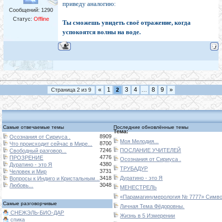
приведу аналогию:
Сообщений:
1290
Статус:
Offline
Ты сможешь увидеть своё отражение, когда
успокоятся волны на воде.
«
1
3
4
…
8
9
»
Страница
2
из
9
2
Самые отвечаемые темы
Последние обновлённые темы
Тема:
8909
Осознания от Сириуса .
Моя Мелодия...
8700
Что происходит сейчас в Мире...
7246
ПОСЛАНИЕ УЧИТЕЛЕЙ
Свободный разговор...
4776
ПРОЗРЕНИЕ
Осознания от Сириуса .
4380
Дуратино - это Я
ТРУБАДУР
3731
Человек и Мир
3418
Дуратино - это Я
Вопросы к Индиго и Кристальным...
3048
Любовь...
МЕНЕСТРЕЛЬ
«Парамагинумерология № 7777» Символ
Самые разговорчивые
Личная Тема Фёдоровны.
СНЕЖЭЛЬ-БИО-ДАР
Жизнь в 5 Измерении
спика