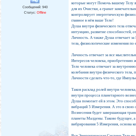
которые могут Помочь вашему Телу в 
Сообщений:
940
для их Очистки, а гранат замечательн
Статус:
Offline
контролирует энергетическую физиол
главное в нём ваше Тело!
Душа внутри физического тела отвеча
интуицию, развитие способностей, от
Личность. А также Душа отвечает за
тела, физиологические изменения по 
Личность отвечает за все мыслительн
Интересов человека, приобретению ж
Тело человека отвечает за внутренн
колебания внутри физического тела, 
Личности сделать что-то, где Импуль
Таков расклад ролей внутри человека
внутри процесса планетарного возне
Душа помогает ей в этом. Это спосо
вибраций 5 Измерения. А это в свою
Вознесения будет завершающая тран
планеты Малдены. Таково будущее, а
вибрирования 5 Измерения, основа ко
Вся Энергетическая Система Тела не