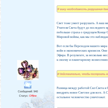
Я вижу необходимость разрушения данно
Свет тоже умеет разрушать. А наш м
Учителя Света будут до последнего в
побольше страха о грядущем Конце Св
Мировой войны, как мы это наблюдае
Вот если бы Переходом нашего мира 
войн и экономических кризисов. Они
Эфира. В результате, за несколько м
к своему и планетарному вознесению 
И действительно, чтобы построить но
Разница между работой Сил Света и 
Сообщений:
940
внедрять новое Светлое для всех. А С
Статус:
Offline
остальное человечество уничтожат.