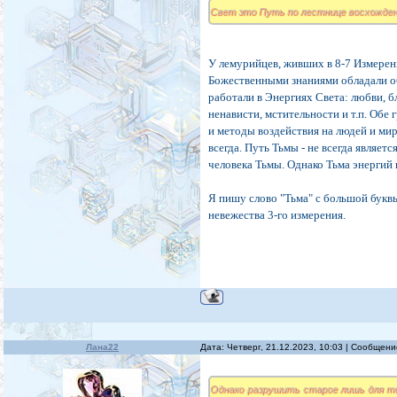
Свет это Путь по лестнице восхождени
У лемурийцев, живших в 8-7 Измерени
Божественными знаниями обладали об
работали в Энергиях Света: любви, б
ненависти, мстительности и т.п. Об
и методы воздействия на людей и ми
всегда. Путь Тьмы - не всегда являе
человека Тьмы. Однако Тьма энергий
Я пишу слово "Тьма" с большой букв
невежества 3-го измерения.
Лана22
Дата: Четверг, 21.12.2023, 10:03 | Сообщен
Однако разрушить старое лишь для то