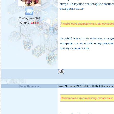
метра. Грядущее планетарное вознес
всех расти выше.
Сообщений:
940
Статус:
Offline
А когда поле расширяется, вы почувст
За собой я такого не замечала, но ви
задирать голову, чтобы поздороватьс
был чуть выше меня.
След_Вечности
Дата: Четверг, 21.12.2023, 13:07 | Сообщен
Подготовка к физическому Вознесению