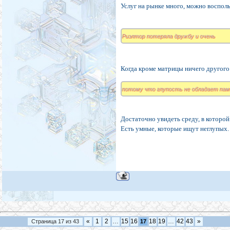
Услуг на рынке много, можно восполь
Риэлтор потеряла дружбу и очень
Когда кроме матрицы ничего другого
потому что глупость не обладает па
Достаточно увидеть среду, в которой
Есть умные, которые ищут неглупых.
«
1
2
…
15
16
18
19
…
42
43
»
Страница
17
из
43
17