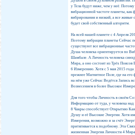
Душой в своём духовном развитии. П
у Тела будут ниже, чем у неё. Потом
вибрационной частоте планеты, как ф
вибрирования и низкий, а все живые 
будет свой собственный алгоритм.
На всей нашей планете с 4 Апреля 20
Поэтому вибрации планеты Сейчас под
существуют все вибрационные частоты
Душа человека ориентируется по Виб
Шамбале. А Личность человека синх
Мира, а оно состоит из Трёх Поясов 
6 Измерению. Хотя с 5 мая 2015 год
прежнее Магнитное Поле, где на ег
на нём уже Сейчас Ведётся Запись вс
Вознесением в более Высокое Измере
Для того чтобы Личность в своём С
Информацию от туда, у человека над 
8 Чакры способствует Открытию Кана
Душу и её Высокие Энергии. Хотя и
Измерения, возможно и за счёт Энерг
притягивается к подобному. Эта Св
жизненная Энергия Личности 4 Мира