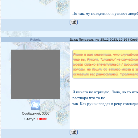
По такому поведению и узнают людей
Rukola
Дата: Понедельник, 25.12.2023, 10:16 | Со
Ранее я вам ответила, что случайного
что вы, Рукола, "словили" не случайно
могли сильно впечатлиться / эмоцион
головы, но дошли до вашего мозга и з
оставило вас равнодушной, "пролетело"
Я ничего не отрицаю, Лана, но то что
раствора что то не
так. Как ручьи впадая в реку совпадаю
Сообщений:
3806
Статус:
Offline