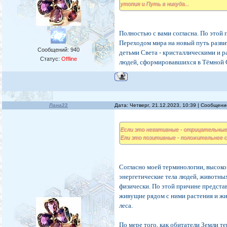
утопия и Путь в никуда...
Полностью с вами согласна. По этой 
Переходом мира на новый путь разв
Сообщений:
940
детьми Света - кристаллическими и
Статус:
Offline
людей, сформировавшихся в Тёмной
Лана22
Дата: Четверг, 21.12.2023, 10:39 | Сообщен
Если это негативные - отрицательные
Ели это позитивные - положительнее 
Согласно моей терминологии, высоко
энергетические тела людей, животных
физически. По этой причине представ
живущие рядом с ними растения и ж
леса.
По мере того, как обитатели Земли те