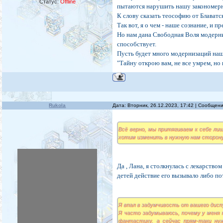
Статус:
Offline
пытаются нарушить нашу закономернос
К слову сказать теософию от Блаватс
Так вот, я о чем - наше сознание, и 
Но нам дана Свободная Воля модерн
способствует.
Пусть будет много модернизаций наш
"Тайну открою вам, не все умрем, но 
Rukola
Дата: Вторник, 26.12.2023, 17:42 | Сообщен
Всё верно, мы притягиваем к себе лиш
хотим изменить в нужную нам сторону
Да , Лана, я столкнулась с лекарств
детей действие его вызывало либо п
Я впал в задумчивость от вашего диспу
Я часто задумываюсь, почему у меня т
фантастику, а сейчас прям-таки ну