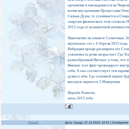
организма и накладывается на Чакро
всеми внутренними Процессами Очис
Сильна Душа, то усиливается и Спир
снаружи физического тела согласно 
2012 года от вспышечной активности
Накопление на планете Солнечных Эн
произошло это с 4 Апреля 2015 года,
Вибрации проще расширить его Созна
усвояемость резко возрастает. Где У
разнообразный Интерес к тому, что пр
Именно этот факт провоцирует внутр
себя. А оно соответствует тем парам
думал о нём. Где основной акцент бу
высокую мерность 5 Измерения.
Нарада Ринпоче,
июль 2015 года
Лана22
Дата: Среда, 27.12.2023, 10:51 | Сообщение