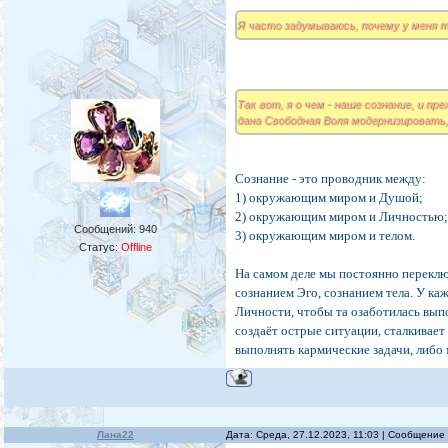
Я часто задумываюсь, почему у меня та
Так вот, я о чем - наше сознание, и пр
дана Свободная Воля модернизировать
Сознание - это проводник между:
1) окружающим миром и Душой;
2) окружающим миром и Личностью
Сообщений:
940
3) окружающим миром и телом.
Статус:
Offline
На самом деле мы постоянно перекл
сознанием Эго, сознанием тела. У ка
Личности, чтобы та озаботилась вып
создаёт острые ситуации, сталкивает
выполнять кармические задачи, либо
Лана22
Дата: Среда, 27.12.2023, 11:03 | Сообщение