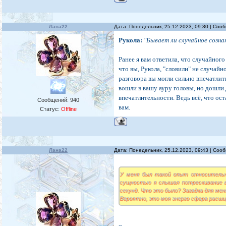
Лана22
Дата: Понедельник, 25.12.2023, 09:30 | Со
Рукола:
"Бывает ли случайное созна
Ранее я вам ответила, что случайного
что вы, Рукола, "словили" не случай
разговора вы могли сильно впечатлит
вошли в вашу ауру головы, но дошли до
впечатлительности. Ведь всё, что ост
Сообщений:
940
вам.
Статус:
Offline
Лана22
Дата: Понедельник, 25.12.2023, 09:43 | Со
У меня был такой опыт относительно
сущностью я слышал потрескивание в
секунд. Что это было? Загадка для мен
Вероятно, это моя энерго сфера расшир