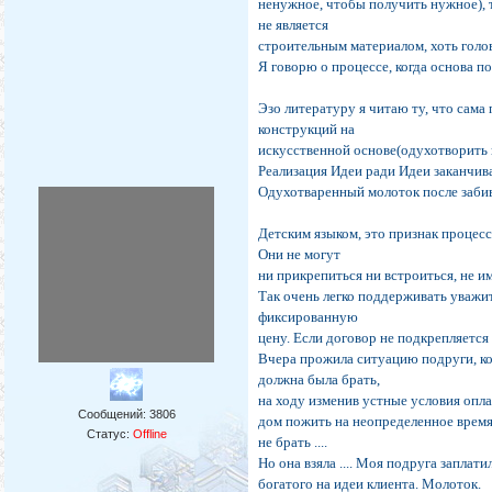
ненужное, чтобы получить нужное), 
не является
строительным материалом, хоть голов
Я говорю о процессе, когда основа по
Эзо литературу я читаю ту, что сама
конструкций на
искусственной основе(одухотворить 
Реализация Идеи ради Идеи заканчива
Одухотваренный молоток после забив
Детским языком, это признак процес
Они не могут
ни прикрепиться ни встроиться, не 
Так очень легко поддерживать уважи
фиксированную
цену. Если договор не подкрепляется
Вчера прожила ситуацию подруги, ког
должна была брать,
на ходу изменив устные условия оплат
Сообщений:
3806
дом пожить на неопределенное время б
Статус:
Offline
не брать ....
Но она взяла .... Моя подруга заплат
богатого на идеи клиента. Молоток.