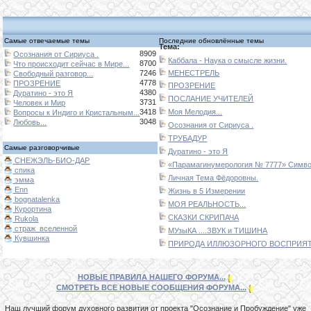
Самые отвечаемые темы
Последние обновлённые темы
Тема:
8909
Осознания от Сириуса .
Каббала - Наука о смысле жизни.
8700
Что происходит сейчас в Мире...
7246
МЕНЕСТРЕЛЬ
Свободный разговор...
4778
ПРОЗРЕНИЕ
ПРОЗРЕНИЕ
4380
Дуратино - это Я
ПОСЛАНИЕ УЧИТЕЛЕЙ
3731
Человек и Мир
3418
Моя Мелодия...
Вопросы к Индиго и Кристальным...
3048
Любовь...
Осознания от Сириуса .
ТРУБАДУР
Самые разговорчивые
Дуратино - это Я
СНЕЖЭЛЬ-БИО-ДАР
«Парамагинумерология № 7777» Символ
спика
Личная Тема Фёдоровны.
эмма
Enn
Жизнь в 5 Измерении
bognatalenka
МОЯ РЕАЛЬНОСТЬ...
Курортина
СКАЗКИ СКРИПАЧА
Rukola
страж_вселенной
МУзыКА ....ЗВУК и ТИШИНА
Кувшинка
ПРИРОДА ИЛЛЮЗОРНОГО ВОСПРИЯТИ
НОВЫЕ ПРАВИЛА НАШЕГО ФОРУМА...
СМОТРЕТЬ ВСЕ НОВЫЕ СООБЩЕНИЯ ФОРУМА...
Наш лучший форум духовного развития от проекта "Осознание и Пробуждение" уже