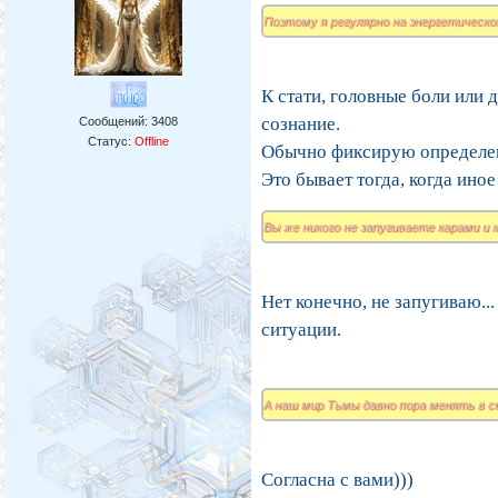
Поэтому я регулярно на энергетическо
К стати, головные боли или 
сознание.
Сообщений:
3408
Статус:
Offline
Обычно фиксирую определен
Это бывает тогда, когда ино
Вы же никого не запугиваете карами и
Нет конечно, не запугиваю..
ситуации.
А наш мир Тьмы давно пора менять в 
Согласна с вами)))