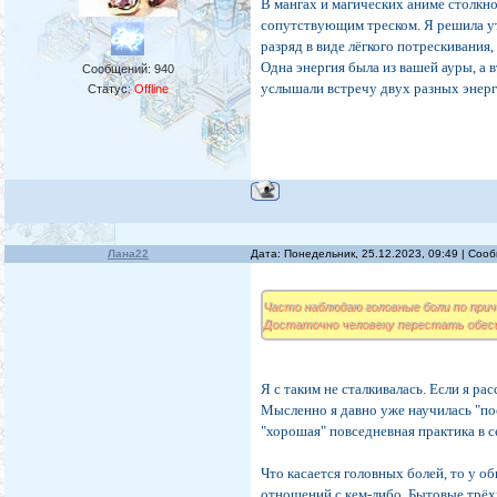
В мангах и магических аниме столкно
сопутствующим треском. Я решила ут
разряд в виде лёгкого потрескивания
Одна энергия была из вашей ауры, а в
Сообщений:
940
услышали встречу двух разных энерг
Статус:
Offline
Лана22
Дата: Понедельник, 25.12.2023, 09:49 | Со
Часто наблюдаю головные боли по прич
Достаточно человеку перестать обесце
Я с таким не сталкивалась. Если я рас
Мысленно я давно уже научилась "пос
"хорошая" повседневная практика в с
Что касается головных болей, то у 
отношений с кем-либо. Бытовые трёх