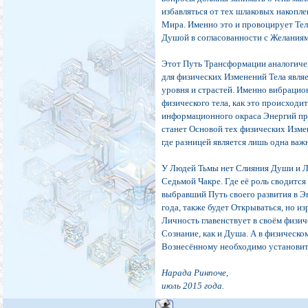
избавляться от тех шлаковых накопле
Мира. Именно это и провоцирует Тел
Душой в согласованности с Желаниям
Этот Путь Трансформации аналогичен
для физических Изменений Тела явля
уровня и страстей. Именно вибраци
физического тела, как это происходи
информационного окраса Энергий пре
станет Основой тех физических Измен
где разницей является лишь одна важн
У Людей Тьмы нет Слияния Души и Ли
Седьмой Чакре. Где её роль сводится
выбравший Путь своего развития в Э
года, также будет Открываться, но из
Личность главенствует в своём физич
Сознание, как и Душа. А в физическ
Вознесённому необходимо установить
Нарада Ринпоче,
июль 2015 года.