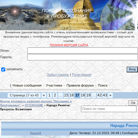
Внимание данная версия сайта с очень ограниченными возможностями - только для
просмотра видео с телефонов. Рекомендуем пользоваться полной версией портала по
ссылке:
ПОЛНАЯ ВЕРСИЯ САЙТА
Логин:
Пароль:
запомнить
Забыл пароль
|
Регистрация
[
Новые сообщения
·
Участники
·
Правила форума
·
Поиск
·
«
1
2
…
15
16
18
19
…
42
43
»
Страница
17
из
43
17
Форум духовного развития портала "Осознание и
Пробуждение".
»
ОСОЗНАНИЕ
»
Нарада Ринпоче:
Процессы Вознесения
Нарада Ринпо
Лана22
Дата: Четверг, 21.12.2023, 09:48 | Сообщен