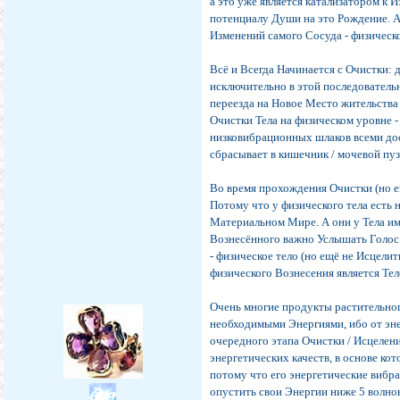
а это уже является катализатором к 
потенциалу Души на это Рождение. 
Изменений самого Сосуда - физическ
Всё и Всегда Начинается с Очистки: 
исключительно в этой последователь
переезда на Новое Место жительства
Очистки Тела на физическом уровне -
низковибрационных шлаков всеми дос
сбрасывает в кишечник / мочевой пу
Во время прохождения Очистки (но е
Потому что у физического тела есть н
Материальном Мире. А они у Тела им
Вознесённого важно Услышать Голос е
- физическое тело (но ещё не Исцели
физического Вознесения является Тел
Очень многие продукты растительно
необходимыми Энергиями, ибо от эне
очередного этапа Очистки / Исцелени
энергетических качеств, в основе ко
потому что его энергетические вибр
опустить свои Энергии ниже 5 волно