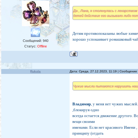
Да , Лана, я столкнулась с лекарством
детей действие его вызывало либо по
Детям противопоказаны любые химиче
хорошо успокаивает ромашковый чай,
Сообщений:
940
Статус:
Offline
Rukola
Дата: Среда, 27.12.2023, 11:19 | Сообщение
Чужие мысли пытаются нарушить нашу 
Владимир
, у меня нет чужих мыслей
,блокируя одно
всегда остается движение другого. В
вещи своими
именами. Если нет красивого Имени 
принципу (отдать