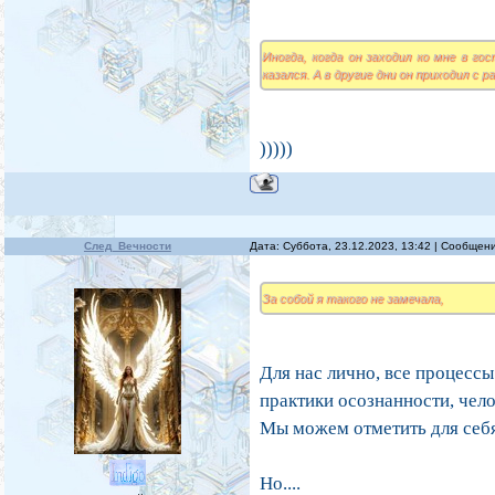
Иногда, когда он заходил ко мне в го
казался. А в другие дни он приходил с
)))))
След_Вечности
Дата: Суббота, 23.12.2023, 13:42 | Сообщен
За собой я такого не замечала,
Для нас лично, все процессы
практики осознанности, чел
Мы можем отметить для себя
Но....