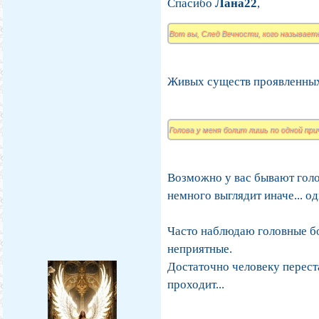
Спасибо
Лана22
,
Вот вы, След Вечности, кого называет
Живых существ проявленных 
Голова у меня болит лишь по одной при
Возможно у вас бывают голов
немного выглядит иначе... о
Часто наблюдаю головные бо
неприятные.
Достаточно человеку переста
проходит...