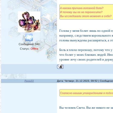
А какова причина головной боли?
И почему вы ее не переносите?
Вы исследовали этот момент в себе?
Голова у меня болит лишь по одной п
например, следствием коронального 
головы вынуждены расширяться, а эт
Сообщений:
940
Статус:
Offline
Боль я плохо переношу, потому что у
что болит у моих близких людей. Ин
уровне лечу своих родителей и держ
Лана22
Дата: Четверг, 21.12.2023, 09:52 | Сообщен
Согласно вашим утверждениям я подх
Вы человек Света. Вы же никого не з