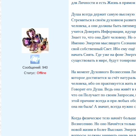
для Личности и есть Жизнь в прямом с
Душа всегда держит самую высокую п
Стремиться в своём духовном разви
человека, а они должны быть пятиме
учится Доверять Информации, идущей
Знает то, что она Даёт человеку. Но
Именно Энергии мыслящего Сознания 
свой собственный Свет. Ибо ему ещё
начать Сиять. Где уже на фоне Энер
существовать в мире, будут тонирова
Сообщений:
940
На момент Духовного Вознесения Лич
Статус:
Offline
которое достигается за счёт натура
человека, ибо он практикуется жить 
Говорит его Душа. Ведь она живёт в
что он Получает по своим Запросам,
этой причине всегда и при любых об
она ни была! А значит, всегда нужно
Когда физическое тело начнёт больше
Вознесению. Но оно Начнётся только
новой жизни в более Высоких Энергия
вопросы должны занимать очень мал