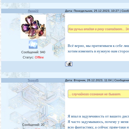
Лана22
Дата: Понедельник, 25.12.2023, 10:27 | Со
Как ручьи впадая в реку совпадают... 
Всё верно, мы притягиваем к себе лиш
хотим изменить в нужную нам сторон
Сообщений:
940
Статус:
Offline
Teosof5
Дата: Вторник, 26.12.2023, 11:04 | Сообщен
... случайного сознания не бывает.
Я впал в задумчивость от вашего дисп
Я часто задумываюсь, почему у меня т
Сообщений:
20
всю фантастику, а сейчас прям-таки 