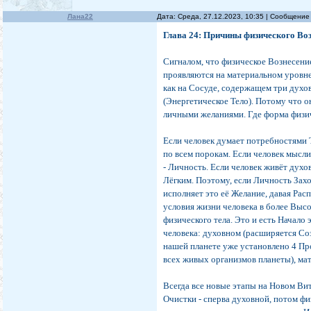
Лана22
Дата: Среда, 27.12.2023, 10:35 | Сообщение
Глава 24: Причины физического Во
Сигналом, что физическое Вознесени
проявляются на материальном уровн
как на Сосуде, содержащем три духов
(Энергетическое Тело). Потому что 
личными желаниями. Где форма физиче
Если человек думает потребностями Т
по всем порокам. Если человек мысл
- Личность. Если человек живёт духо
Лёгким. Поэтому, если Личность Зах
исполняет это её Желание, давая Рас
условия жизни человека в более Выс
физического тела. Это и есть Начало
человека: духовном (расширяется Соз
нашей планете уже установлено 4 Пр
всех живых организмов планеты), мат
Всегда все новые этапы на Новом В
Очистки - сперва духовной, потом фи