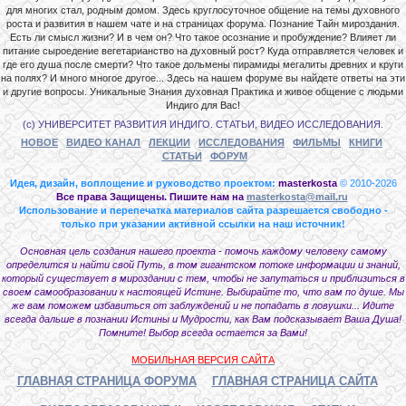
для многих стал, родным домом. Здесь круглосуточное общение на темы духовного
роста и развития в нашем чате и на страницах форума. Познание Тайн мироздания.
Есть ли смысл жизни? И в чем он? Что такое осознание и пробуждение? Влияет ли
питание сыроедение вегетарианство на духовный рост? Куда отправляется человек и
где его душа после смерти? Что такое дольмены пирамиды мегалиты древних и круги
на полях? И много многое другое... Здесь на нашем форуме вы найдете ответы на эти
и другие вопросы. Уникальные Знания духовная Практика и живое общение с людьми
Индиго для Вас!
(с) УНИВЕРСИТЕТ РАЗВИТИЯ ИНДИГО. СТАТЬИ, ВИДЕО ИССЛЕДОВАНИЯ.
НОВОЕ
ВИДЕО КАНАЛ
ЛЕКЦИИ
ИССЛЕДОВАНИЯ
ФИЛЬМЫ
КНИГИ
СТАТЬИ
ФОРУМ
Идея, дизайн, воплощение и руководство проектом:
masterkosta
© 2010-2026
Все права Защищены. Пишите нам на
masterkosta@mail.ru
Использование и перепечатка материалов сайта разрешается свободно -
только при указании активной ссылки на наш источник!
Основная цель создания нашего проекта - помочь каждому человеку самому
определится и найти свой Путь, в том гигантском потоке информации и знаний,
который существует в мироздании с тем, чтобы не запутаться и приблизиться в
своем самообразовании к настоящей Истине. Выбирайте то, что вам по душе. Мы
же вам поможем избавиться от заблуждений и не попадать в ловушки... Идите
всегда дальше в познании Истины и Мудрости, как Вам подсказывает Ваша Душа!
Помните! Выбор всегда остается за Вами!
МОБИЛЬНАЯ ВЕРСИЯ САЙТА
ГЛАВНАЯ СТРАНИЦА ФОРУМА
ГЛАВНАЯ СТРАНИЦА САЙТА