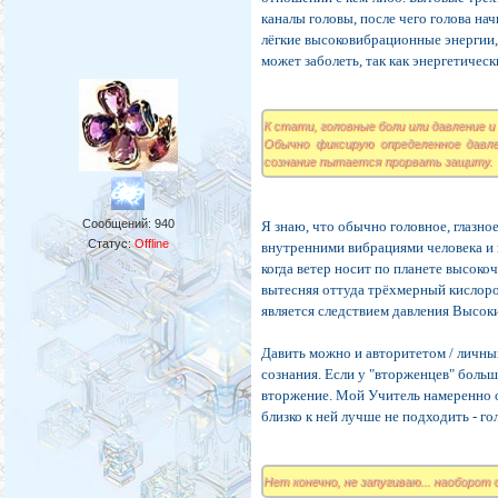
каналы головы, после чего голова на
лёгкие высоковибрационные энергии, 
может заболеть, так как энергетиче
К стати, головные боли или давление и
Обычно фиксирую определенное давл
сознание пытается прорвать защиту.
Сообщений:
940
Я знаю, что обычно головное, глазн
Статус:
Offline
внутренними вибрациями человека и 
когда ветер носит по планете высоко
вытесняя оттуда трёхмерный кислоро
является следствием давления Высок
Давить можно и авторитетом / личны
сознания. Если у "вторженцев" больш
вторжение. Мой Учитель намеренно ог
близко к ней лучше не подходить - г
Нет конечно, не запугиваю... наоборо