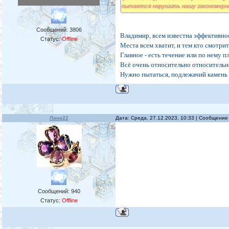
пытаются нарушить нашу закономернос
Сообщений:
3806
Владимир, всем известна эффективнос
Статус:
Offline
Места всем хватит, и тем кто смотрит
Главное - есть течение или по нему п
Всё очень относительно относительно 
Нужно пытаться, подлежачий камень в
Лана22
Дата: Среда, 27.12.2023, 10:33 | Сообщение
Сообщений:
940
Статус:
Offline