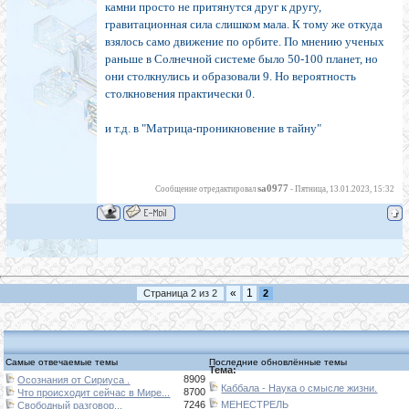
камни просто не притянутся друг к другу,
гравитационная сила слишком мала. К тому же откуда
взялось само движение по орбите. По мнению ученых
раньше в Солнечной системе было 50-100 планет, но
они столкнулись и образовали 9. Но вероятность
столкновения практически 0.
и т.д. в "Матрица-проникновение в тайну"
sa0977
Сообщение отредактировал
-
Пятница, 13.01.2023, 15:32
«
1
Страница
2
из
2
2
Самые отвечаемые темы
Последние обновлённые темы
Тема:
8909
Осознания от Сириуса .
Каббала - Наука о смысле жизни.
8700
Что происходит сейчас в Мире...
7246
МЕНЕСТРЕЛЬ
Свободный разговор...