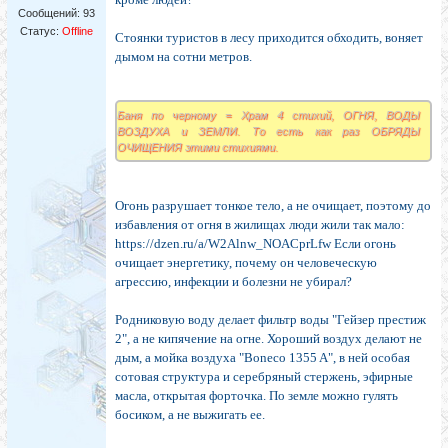
Сообщений:
93
Статус:
Offline
Стоянки туристов в лесу приходится обходить, воняет
дымом на сотни метров.
Баня по черному = Храм 4 стихий, ОГНЯ, ВОДЫ
ВОЗДУХА и ЗЕМЛИ. То есть как раз ОБРЯДЫ
ОЧИЩЕНИЯ этими стихиями.
Огонь разрушает тонкое тело, а не очищает, поэтому до
избавления от огня в жилищах люди жили так мало:
https://dzen.ru/a/W2Alnw_NOACprLfw Если огонь
очищает энергетику, почему он человеческую
агрессию, инфекции и болезни не убирал?
Родниковую воду делает фильтр воды "Гейзер престиж
2", а не кипячение на огне. Хороший воздух делают не
дым, а мойка воздуха "Boneco 1355 A", в ней особая
сотовая структура и серебряный стержень, эфирные
масла, открытая форточка. По земле можно гулять
босиком, а не выжигать ее.