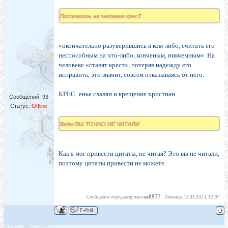
Поставить на человеке кресТ
«окончательно разуверившись в ком-либо, считать его
неспособным на что-либо, конченым, никчемным». На
человеке «ставят крест», потеряв надежду его
исправить, это значит, совсем отказываясь от него.
КРЕС_енье славян и крещение христиан.
Сообщений:
93
Статус:
Offline
Веды ВЫ ТОЧНО НЕ ЧИТАЛИ
Как я мог привести цитаты, не читая? Это вы не читали,
поэтому цитаты привести не можете.
sa0977
Сообщение отредактировал
-
Пятница, 13.01.2023, 12:07