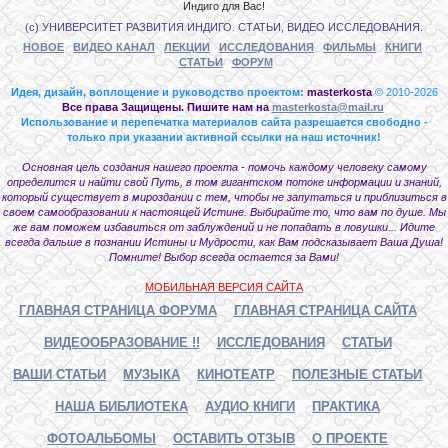
Индиго для Вас!
(с) УНИВЕРСИТЕТ РАЗВИТИЯ ИНДИГО. СТАТЬИ, ВИДЕО ИССЛЕДОВАНИЯ.
НОВОЕ
ВИДЕО КАНАЛ
ЛЕКЦИИ
ИССЛЕДОВАНИЯ
ФИЛЬМЫ
КНИГИ
СТАТЬИ
ФОРУМ
Идея, дизайн, воплощение и руководство проектом:
masterkosta
© 2010-2026
Все права Защищены. Пишите нам на
masterkosta@mail.ru
Использование и перепечатка материалов сайта разрешается свободно -
только при указании активной ссылки на наш источник!
Основная цель создания нашего проекта - помочь каждому человеку самому
определится и найти свой Путь, в том гигантском потоке информации и знаний,
который существует в мироздании с тем, чтобы не запутаться и приблизиться в
своем самообразовании к настоящей Истине. Выбирайте то, что вам по душе. Мы
же вам поможем избавиться от заблуждений и не попадать в ловушки... Идите
всегда дальше в познании Истины и Мудрости, как Вам подсказывает Ваша Душа!
Помните! Выбор всегда остается за Вами!
МОБИЛЬНАЯ ВЕРСИЯ САЙТА
ГЛАВНАЯ СТРАНИЦА ФОРУМА
ГЛАВНАЯ СТРАНИЦА САЙТА
ВИДЕООБРАЗОВАНИЕ !!
ИССЛЕДОВАНИЯ
СТАТЬИ
ВАШИ СТАТЬИ
МУЗЫКА
КИНОТЕАТР
ПОЛЕЗНЫЕ СТАТЬИ
НАША БИБЛИОТЕКА
АУДИО КНИГИ
ПРАКТИКА
ФОТОАЛЬБОМЫ
ОСТАВИТЬ ОТЗЫВ
О ПРОЕКТЕ