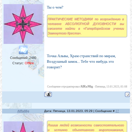
Ты о чем?
ПРАКТИЧЕСКИЕ МЕТОДИКИ по возрождению в
человеке АБСОЛЮТНОЙ ДУХОВНОСТИ вы
сможете найти в «Гиперборейском учении
Замкнутого Креста».
Точка Альвы, Храм странствий по мирам,
Сообщений:
2480
Воздушный замок... Тебе что нибудь это
Статус:
Offline
говорит?
AlRaMig
Сообщение отредактировал
-
Пятница, 13.01.2023, 05:08
AlRaMig
Дата: Пятница, 13.01.2023, 05:29 | Сообщение #
27
Лишив людей возможности самостоятельного
и истинно объективного миропонимания,