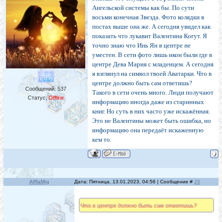
Ангельской системы как бы. По сути
восьми конечная Звезда. Фото колядки в
постах выше она же. А сегодня увидел как
показать что лукавит Валентина Когут. Я
точно знаю что Инь Ян в центре не
уместен. В сети фото лишь икон были где в
центре Дева Мария с младенцем. А сегодня
я взглянул на символ твоей Аватарки. Что в
центре должно быть сам ответишь?
Сообщений:
537
Такого в сети очень много. Люди получают
Статус:
Offline
информацию иногда даже из старинных
книг. Но суть в них часто уже искажённая.
Это не Валентины может быть ошибка, но
информацию она передаёт искаженную
кем то.
AlRaMig
Дата: Пятница, 13.01.2023, 04:56 | Сообщение #
26
Что в центре должно быть сам ответишь?