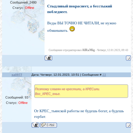
Сообщений:
2480
Стыдливый покраснеет, а бесстыжий
Статус:
Offline
побледнеет.
Веды ВЫ ТОЧНО НЕ ЧИТАЛИ, не нужно
обманывать.
AlRaMig
Сообщение отредактировал
-
Четверг, 12.01.2023, 09:43
sa0977
Дата: Четверг, 12.01.2023, 10:51 | Сообщение #
23
Поэтому славян не крестили, а КРЕСили.
Вос_КРЕС_енье.
Сообщений:
93
Статус:
Offline
От КРЕС_тьянской работы не будешь богат, а будешь
горбат.