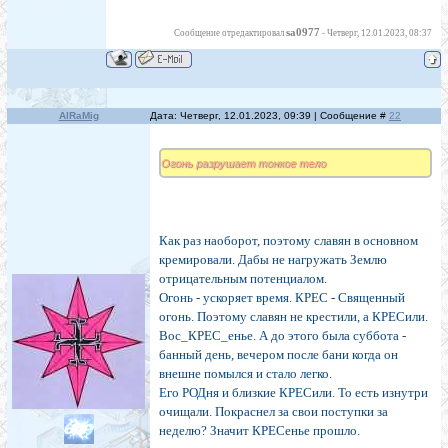
sa0977
Сообщение отредактировал
-
Четверг, 12.01.2023, 08:37
AlRaMig
Дата: Четверг, 12.01.2023, 09:39 | Сообщение #
22
Огонь разрушает тонкое тело
Как раз наоборот, поэтому славян в основном
кремировали. Дабы не нагружать Землю
отрицательным потенциалом.
Огонь - ускоряет время. КРЕС - Священный
огонь. Поэтому славян не крестили, а КРЕСили.
Вос_КРЕС_енье. А до этого была суббота -
банный день, вечером после бани когда он
внешне помылся и стало легко.
Его РОДня и близкие КРЕСили. То есть изнутри
очищали. Покраснел за свои поступки за
неделю? Значит КРЕСенье прошло.