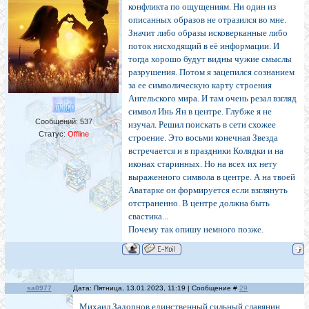
последние доски и гвозди. А потом грядёт
конфликта по ощущениям. Ни один из
глобальная катастрофа с гибелью большей
описанных образов не отразился во мне.
части современного Человечества и с
Значит либо образы исковерканные либо
«откатом» его выживших остатков на уровень
поток нисходящий в её информации. И
каменного века. Такое в истории планеты Земля
тогда хорошо будут видны чужие смыслы
уже бывало. Бывало не раз и не два.
разрушения. Потом я зацепился сознанием
Последний бастион, препятствующий ныне
за ее символическую карту строения
реализации этих сатанинских планов, - Россия и
Ангельского мира. И там очень резал взгляд
её РУССКИЙ НАРОД, - хранитель и наследник
символ Инь Ян в центре. Глубже я не
древнейшей арьийско-гиперборейской Культуры
Сообщений:
537
изучал. Решил поискать в сети схожее
Абсолютной Духовности. Все силы Ада и вся
Статус:
Offline
строение. Это восьми конечная Звезда
холуйствующая перед ними земная бесовщина с
сатанинским бешенством пытаются угасить
встречается и в праздники Колядки и на
ХРАНИМЫЙ НАМИ последний очаг ИСКОННОЙ
иконах старинных. Но на всех их нету
Культуры планеты.
выраженного символа в центре. А на твоей
Аватарке он формируется если взглянуть
отстраненно. В центре должна быть
свастика...
Почему так опишу немного позже.
sa0977
Дата: Пятница, 13.01.2023, 11:19 | Сообщение #
29
Михаил Задорнов единственный сильный славянин.