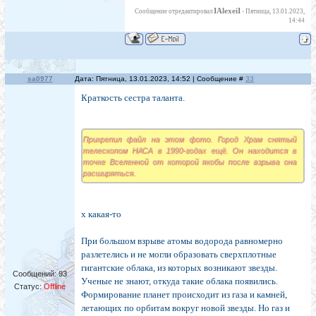
IAlexeiI
Сообщение отредактировал
-
Пятница, 13.01.2023,
14:44
sa0977
Дата: Пятница, 13.01.2023, 14:52 | Сообщение #
33
Краткость сестра таланта.
Прикрепил файл на этом фото. Город Храм снятый
телескопом НАСА в 1990-годах ещё. Он находится в
точке Вселенной от которой якобы после взрыва она
расширяться.
х какая-то
При большом взрыве атомы водорода равномерно
разлетелись и не могли образовать сверхплотные
гигантские облака, из которых возникают звезды.
Сообщений:
93
Ученые не знают, откуда такие облака появились.
Статус:
Offline
Формирование планет происходит из газа и камней,
летающих по орбитам вокруг новой звезды. Но газ и