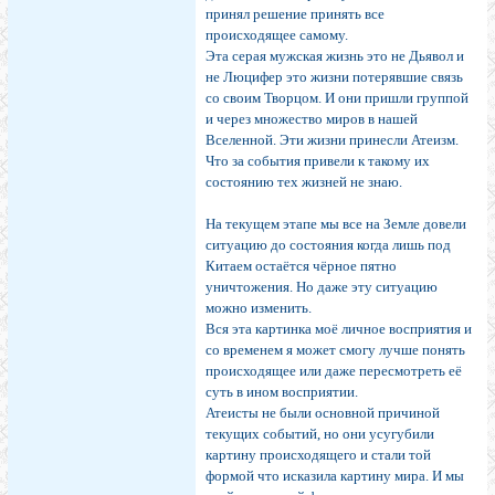
принял решение принять все
происходящее самому.
Эта серая мужская жизнь это не Дьявол и
не Люцифер это жизни потерявшие связь
со своим Творцом. И они пришли группой
и через множество миров в нашей
Вселенной. Эти жизни принесли Атеизм.
Что за события привели к такому их
состоянию тех жизней не знаю.
На текущем этапе мы все на Земле довели
ситуацию до состояния когда лишь под
Китаем остаётся чёрное пятно
уничтожения. Но даже эту ситуацию
можно изменить.
Вся эта картинка моё личное восприятия и
со временем я может смогу лучше понять
происходящее или даже пересмотреть её
суть в ином восприятии.
Атеисты не были основной причиной
текущих событий, но они усугубили
картину происходящего и стали той
формой что исказила картину мира. И мы