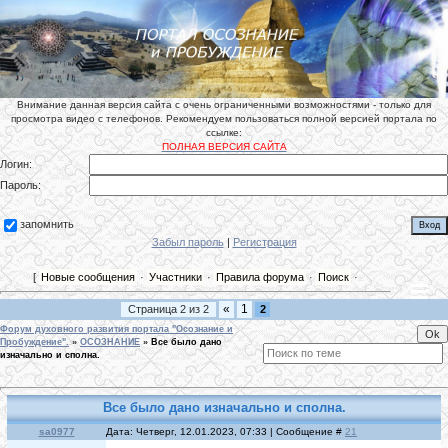
Внимание данная версия сайта с очень ограниченными возможностями - только для
просмотра видео с телефонов. Рекомендуем пользоваться полной версией портала по
ссылке:
ПОЛНАЯ ВЕРСИЯ САЙТА
Логин:
Пароль:
запомнить
Забыл пароль
|
Регистрация
[
Новые сообщения
·
Участники
·
Правила форума
·
Поиск
·
«
1
Страница
2
из
2
2
Форум духовного развития портала "Осознание и
Пробуждение".
»
ОСОЗНАНИЕ
»
Все было дано
изначально и сполна.
Все было дано изначально и сполна.
sa0977
Дата: Четверг, 12.01.2023, 07:33 | Сообщение #
21