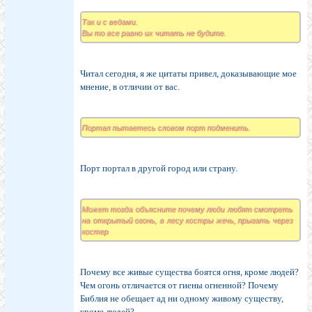
Так и с ведами.
Вы то все равно их читать не будите.
Читал сегодня, я же цитаты привел, доказывающие мое
мнение, в отличии от вас.
Портал пытаетесь словом порт подменить.
Порт портал в другой город или страну.
Может тогда объясните почему люди любят смотреть
на открытый огонь, в лесу костры жечь, прыгать через
костер
Почему все живые существа боятся огня, кроме людей?
Чем огонь отличается от гиены огненной? Почему
Библия не обещает ад ни одному живому существу,
кроме людей?