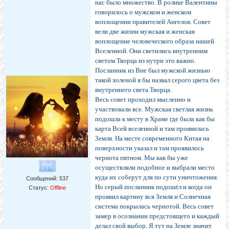
нас было множество. В ролике Валентины
говорилось о мужском и женском
воплощении правителей Ангелов. Совет
вели две жизни мужская и женская
воплощение человеческого образа нашей
Вселенной. Они светились внутренним
светом Творца из нутри это важно.
Посланник из Вне был мужской жизнью
такой холеной я бы назвал серого цвета без
внутреннего света Творца.
Весь совет проходил мысленно и
участвовали все. Мужская светлая жизнь
подошла к месту в Храме где была как бы
карта Всей вселенной и там проявилась
Земля. На месте современного Китая на
поверхности указал и там проявилось
чернота пятном. Мы как бы уже
осуществляли подобное и выбрали место
куда их соберут для по сути уничтожения.
Сообщений:
537
Но серый посланник подошёл и когда он
Статус:
Offline
проявил картину вся Земля и Солнечная
система покрылась чернотой. Весь совет
замер в осознании предстоящего и каждый
делал свой выбор. Я тут на Земле значит