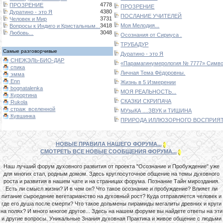
4778
ПРОЗРЕНИЕ
ПРОЗРЕНИЕ
4380
Дуратино - это Я
ПОСЛАНИЕ УЧИТЕЛЕЙ
3731
Человек и Мир
3418
Моя Мелодия...
Вопросы к Индиго и Кристальным...
3048
Любовь...
Осознания от Сириуса .
ТРУБАДУР
Самые разговорчивые
Дуратино - это Я
СНЕЖЭЛЬ-БИО-ДАР
«Парамагинумерология № 7777» Символ
спика
Личная Тема Фёдоровны.
эмма
Enn
Жизнь в 5 Измерении
bognatalenka
МОЯ РЕАЛЬНОСТЬ...
Курортина
СКАЗКИ СКРИПАЧА
Rukola
страж_вселенной
МУзыКА ....ЗВУК и ТИШИНА
Кувшинка
ПРИРОДА ИЛЛЮЗОРНОГО ВОСПРИЯТИ
НОВЫЕ ПРАВИЛА НАШЕГО ФОРУМА...
СМОТРЕТЬ ВСЕ НОВЫЕ СООБЩЕНИЯ ФОРУМА...
Наш лучший форум духовного развития от проекта "Осознание и Пробуждение" уже
для многих стал, родным домом. Здесь круглосуточное общение на темы духовного
роста и развития в нашем чате и на страницах форума. Познание Тайн мироздания.
Есть ли смысл жизни? И в чем он? Что такое осознание и пробуждение? Влияет ли
питание сыроедение вегетарианство на духовный рост? Куда отправляется человек и
где его душа после смерти? Что такое дольмены пирамиды мегалиты древних и круги
на полях? И много многое другое... Здесь на нашем форуме вы найдете ответы на эти
и другие вопросы. Уникальные Знания духовная Практика и живое общение с людьми