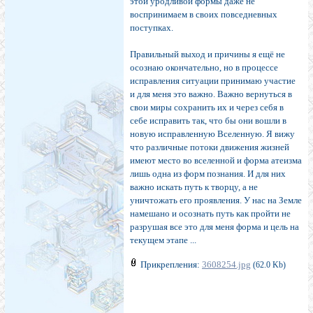
этой уродливой формы даже не
воспринимаем в своих повседневных
поступках.
Правильный выход и причины я ещё не
осознаю окончательно, но в процессе
исправления ситуации принимаю участие
и для меня это важно. Важно вернуться в
свои миры сохранить их и через себя в
себе исправить так, что бы они вошли в
новую исправленную Вселенную. Я вижу
что различные потоки движения жизней
имеют место во вселенной и форма атеизма
лишь одна из форм познания. И для них
важно искать путь к творцу, а не
уничтожать его проявления. У нас на Земле
намешано и осознать путь как пройти не
разрушая все это для меня форма и цель на
текущем этапе ...
Прикрепления:
3608254.jpg
(62.0 Kb)