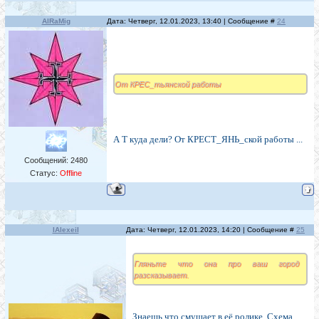
AlRaMig
Дата: Четверг, 12.01.2023, 13:40 | Сообщение #
24
От КРЕС_тьянской работы
А Т куда дели? От КРЕСТ_ЯНЬ_ской работы ...
Сообщений:
2480
Статус:
Offline
IAlexeiI
Дата: Четверг, 12.01.2023, 14:20 | Сообщение #
25
Гляньте что она про ваш город
разсказывает.
Знаешь что смущает в её ролике. Схема