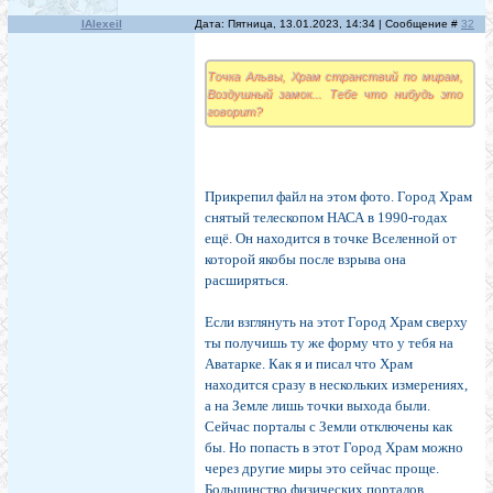
IAlexeiI
Дата: Пятница, 13.01.2023, 14:34 | Сообщение #
32
Точка Альвы, Храм странствий по мирам,
Воздушный замок... Тебе что нибудь это
говорит?
Прикрепил файл на этом фото. Город Храм
снятый телескопом НАСА в 1990-годах
ещё. Он находится в точке Вселенной от
которой якобы после взрыва она
расширяться.
Если взглянуть на этот Город Храм сверху
ты получишь ту же форму что у тебя на
Аватарке. Как я и писал что Храм
находится сразу в нескольких измерениях,
а на Земле лишь точки выхода были.
Сейчас порталы с Земли отключены как
бы. Но попасть в этот Город Храм можно
через другие миры это сейчас проще.
Большинство физических порталов