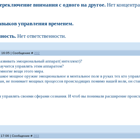
переключение внимания с одного на другое.
Нет концентра
навыков управления временем.
нность.
Нет ответственности.
, 16:05 | Сообщение #
202
развивать эмоциональный аппарат( интеллект)?
научится управлять этим аппаратом?
многие вещи этого мира.
акое мощное оружие эмоциональное и ментальное поле в руках тех кто управл
нан, не понимает мощных процессов происходящих помимо нашей воли, он ста
 управлять своими сферами сознания. И чтоб вы понимали расширение происх
, 17:06 | Сообщение #
203