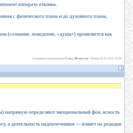
мпонент аппарата отклика.
чиная с физического плана и до духовного плана,
ом (сознание, поведение, «душа») проявляется как
След_Вечности
Сообщение отредактировал
-
Четверг, 05.02.2026, 19:09
ы) напрямую определяют эмоциональный фон, ясность
гу, а деятельность надпочечников — влияет на реакции