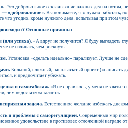
ень. Это добровольное откладывание важных дел на потом, н
о — «добровольное»
. Вы понимаете, что нужно работать, но
те что угодно, кроме нужного дела, испытывая при этом чувс
происходит? Основные причины:
и (или успеха).
«А вдруг не получится? Я буду выглядеть глу
гче не начинать, чем рискнуть.
зм.
Установка «сделать идеально» парализует. Лучше не сде
дачи.
Большой, сложный, расплывчатый проект («написать дип
иться, и предпочитает убежать.
оценка и самосаботаж.
«Я не справлюсь, у меня не хватит 
ни, чем недостатком таланта.
 неприятная задача.
Естественное желание избежать диско
сть и проблемы с саморегуляцией.
Современный мир полон
новенное удовольствие в противовес отложенной награде от