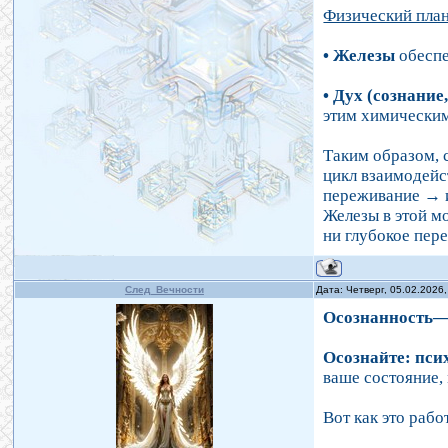
Физический план
• Железы
обесп
• Дух (сознание
этим химическим
Таким образом, 
цикл взаимодейс
переживание
→
Железы в этой м
ни глубокое пер
След_Вечности
Дата: Четверг, 05.02.2026
Осознанность
Осознайте: пси
ваше состояние,
Вот как это рабо