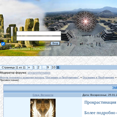
Логин:
Пароль:
запомнить
Забыл пароль
|
Регистрация
«
1
2
…
9
10
Страница
11
из
11
11
Модератор форума:
streaminformation
Форум духовного развития портала "Осознание и Пробуждение".
»
Осознание и Пробуждение
»
Противостояние)
ЭМ
След_Вечности
Дата: Воскресенье, 25.01.
Прокрастинация 
Более подробно о