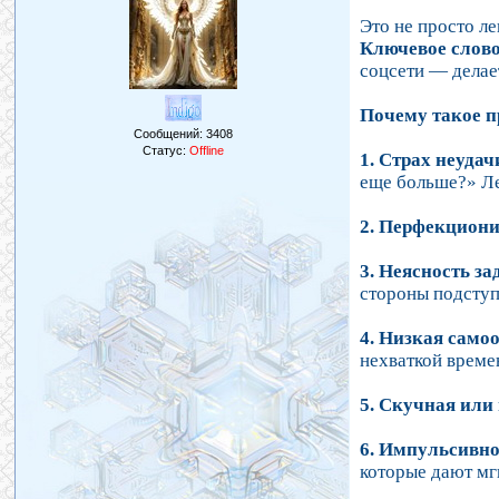
Это не просто л
Ключевое слов
соцсети — делае
Почему такое 
Сообщений:
3408
Статус:
Offline
1. Страх неудач
еще больше?» Ле
2. Перфекциони
3. Неясность за
стороны подступ
4. Низкая само
нехваткой време
5. Скучная или
6. Импульсивно
которые дают мг