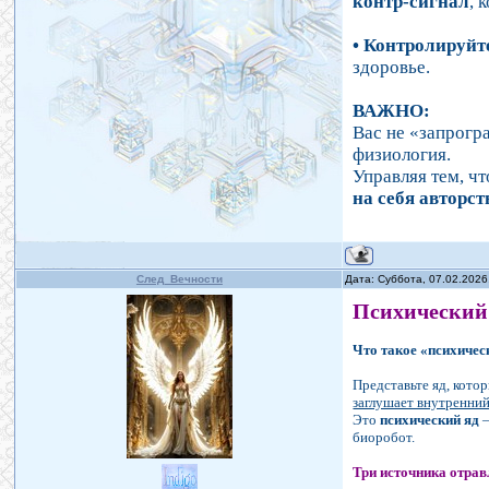
контр-сигнал
, 
• Контролируйт
здоровье.
ВАЖНО:
Вас не «запрогр
физиология.
Управляя тем, чт
на себя авторст
След_Вечности
Дата: Суббота, 07.02.2026
Психический
Что такое «психичес
Представьте яд, кото
заглушает внутренний
Это
психический яд
—
биоробот.
Три источника отрав