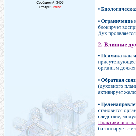
Сообщений:
3408
Статус:
Offline
• Биологическа
• Ограничение 
блокирует воспр
Дух проявляется
2. Влияние ду
• Психика как 
присутствующее 
организм должен
• Обратная связ
(духовного план
активирует желе
• Целенаправле
становится орга
следствие, моду
Практики осозна
балансирует жел