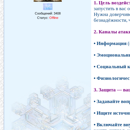
1. Цель воздей
запустить в вас
Сообщений:
3408
Нужна доверчиво
Статус:
Offline
безнадёжности, 
2. Каналы атак
• Информация
(
• Эмоциональн
• Социальный 
• Физиологичес
3. Защита — ва
• Задавайте во
• Ищите источн
• Включайте вн