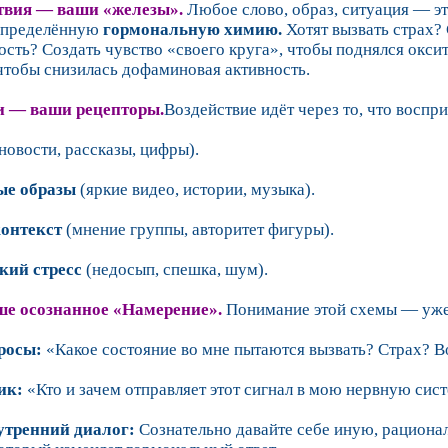
ствия — ваши «железы».
Любое слово, образ, ситуация — эт
 определённую
гормональную химию.
Хотят вызвать страх? 
сть? Создать чувство «своего круга», чтобы поднялся окс
чтобы снизилась дофаминовая активность.
и — ваши рецепторы.
Воздействие идёт через то, что воспр
новости, рассказы, цифры).
ые образы
(яркие видео, истории, музыка).
контекст
(мнение группы, авторитет фигуры).
кий стресс
(недосып, спешка, шум).
ше осознанное «Намерение».
Понимание этой схемы — уже 
просы:
«Какое состояние во мне пытаются вызвать? Страх? 
ик:
«Кто и зачем отправляет этот сигнал в мою нервную сис
утренний диалог:
Сознательно давайте себе иную, рациона