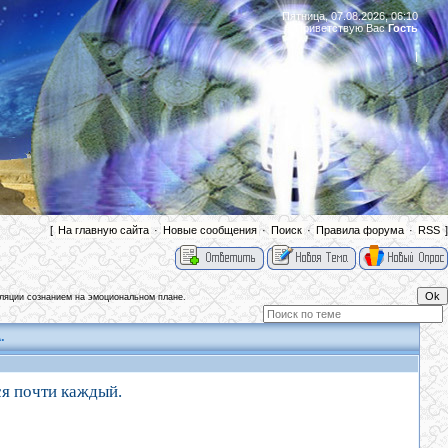
Пятница, 07.08.2026, 06:10
Приветствую Вас
Гость
|
[
На главную сайта
·
Новые сообщения
·
Поиск
·
Правила форума
·
RSS
]
ляции сознанием на эмоциональном плане.
.
ся почти каждый.