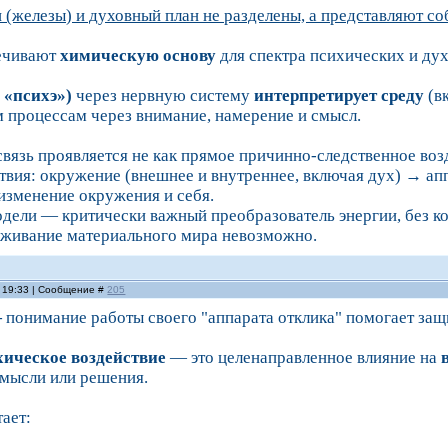
 (железы) и духовный план не разделены, а представляют со
ечивают
химическую основу
для спектра психических и ду
, «психэ»)
через нервную систему
интерпретирует среду
(в
 процессам через внимание, намерение и смысл.
связь проявляется не как прямое причинно-следственное воз
твия: окружение (внешнее и внутреннее, включая дух)
→
апп
изменение окружения и себя.
одели — критически важный преобразователь энергии, без к
еживание материального мира невозможно.
, 19:33 | Сообщение #
205
—
понимание работы своего "аппарата отклика" помогает защ
хическое воздействие
— это целенаправленное влияние на
 мысли или решения.
тает: