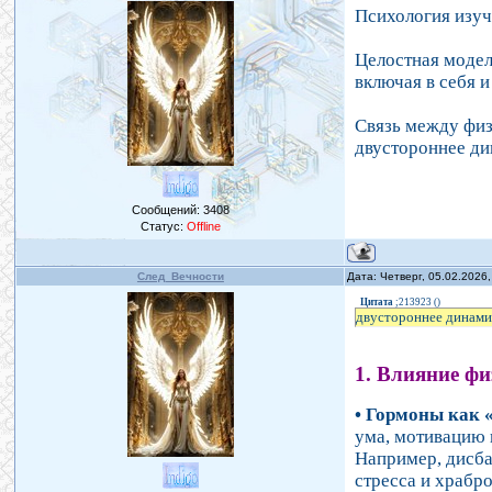
Психология изуч
Целостная модель
включая в себя 
Связь между физ
двустороннее ди
Сообщений:
3408
Статус:
Offline
След_Вечности
Дата: Четверг, 05.02.2026
Цитата
;213923
(
)
двустороннее динамич
1. Влияние фи
• Гормоны как
ума, мотивацию 
Например, дисба
стресса и храбро