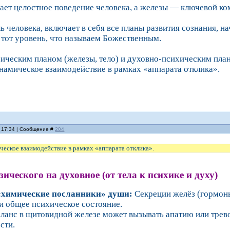
ает целостное поведение человека, а железы — ключевой ко
 человека, включает в себя все планы развития сознания, на
и тот уровень, что называем Божественным.
ическим планом (железы, тело) и духовно-психическим план
намическое взаимодействие в рамках «аппарата отклика».
, 17:34 | Сообщение #
204
еское взаимодействие в рамках «аппарата отклика».
зического на духовное (от тела к психике и духу)
 «химические посланники» души:
Секреции желёз (гормон
и общее психическое состояние.
ланс в щитовидной железе может вызывать апатию или трево
сти.