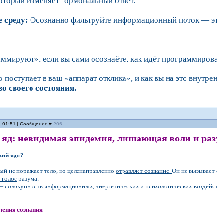
который изменяет гормональный ответ.
е среду:
Осознанно фильтруйте информационный поток — это
аммируют», если вы сами осознаёте, как идёт программиров
о поступает в ваш «аппарат отклика», и как вы на это внут
во своего состояния.
, 01:51 | Сообщение #
206
 яд: невидимая эпидемия, лишающая воли и ра
кий яд»?
рый не поражает тело, но целенаправленно
отравляет сознание.
Он не вызывает 
 голос
разума.
 совокупность информационных, энергетических и психологических воздейст
ления сознания