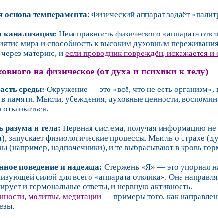
я основа темперамента
: Физический аппарат задаёт «пали
и канализация:
Неисправность физического «аппарата откли
иятие мира и способность к высоким духовным переживани
 через материю, и
если проводник повреждён, искажается и 
ховного на физическое (от духа и психики к телу)
часть среды:
Окружение — это «всё, что не есть организм»,
в памяти. Мысли, убеждения, духовные ценности, воспомина
 откликаться.
ь разума и тела:
Нервная система, получая информацию не т
а), запускает физиологические процессы. Мысль о страхе (
зы (например, надпочечники), и те выбрасывают в кровь гор
нное поведение и надежда:
Стержень «Я» — это упорная на
низующей силой для всего «аппарата отклика». Она направля
лирует и гормональные ответы, и нервную активность.
нности, молитвы, медитации
— примеры того, как направлен
езы.