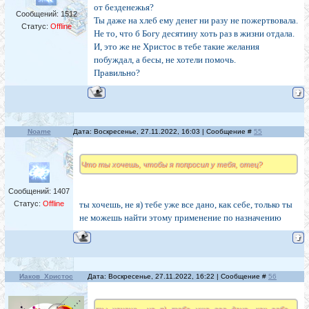
от безденежья?
Сообщений:
1512
Ты даже на хлеб ему денег ни разу не пожертвовала.
Статус:
Offline
Не то, что б Богу десятину хоть раз в жизни отдала.
И, это же не Христос в тебе такие желания
побуждал, а бесы, не хотели помочь.
Правильно?
Noame
Дата: Воскресенье, 27.11.2022, 16:03 | Сообщение #
55
Что ты хочешь, чтобы я попросил у тебя, отец?
Сообщений:
1407
Статус:
Offline
ты хочешь, не я) тебе уже все дано, как себе, только ты
не можешь найти этому применение по назначению
Иаков_Христос
Дата: Воскресенье, 27.11.2022, 16:22 | Сообщение #
56