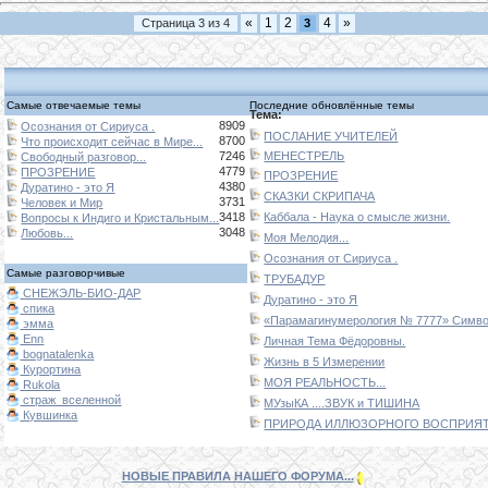
«
1
2
4
»
Страница
3
из
4
3
Самые отвечаемые темы
Последние обновлённые темы
Тема:
8909
Осознания от Сириуса .
ПОСЛАНИЕ УЧИТЕЛЕЙ
8700
Что происходит сейчас в Мире...
7246
МЕНЕСТРЕЛЬ
Свободный разговор...
4779
ПРОЗРЕНИЕ
ПРОЗРЕНИЕ
4380
Дуратино - это Я
СКАЗКИ СКРИПАЧА
3731
Человек и Мир
3418
Каббала - Наука о смысле жизни.
Вопросы к Индиго и Кристальным...
3048
Любовь...
Моя Мелодия...
Осознания от Сириуса .
Самые разговорчивые
ТРУБАДУР
СНЕЖЭЛЬ-БИО-ДАР
Дуратино - это Я
спика
«Парамагинумерология № 7777» Символ
эмма
Enn
Личная Тема Фёдоровны.
bognatalenka
Жизнь в 5 Измерении
Курортина
МОЯ РЕАЛЬНОСТЬ...
Rukola
страж_вселенной
МУзыКА ....ЗВУК и ТИШИНА
Кувшинка
ПРИРОДА ИЛЛЮЗОРНОГО ВОСПРИЯТИ
НОВЫЕ ПРАВИЛА НАШЕГО ФОРУМА...