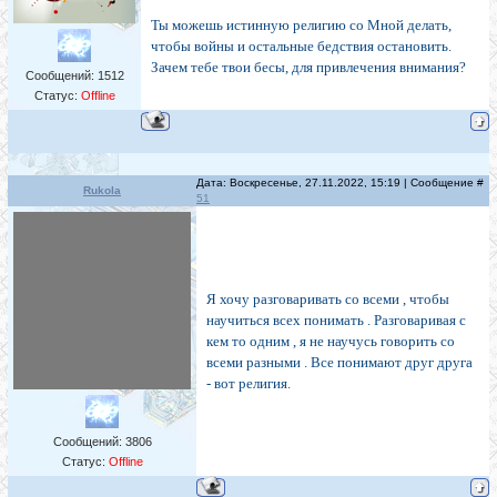
Ты можешь истинную религию со Мной делать,
чтобы войны и остальные бедствия остановить.
Зачем тебе твои бесы, для привлечения внимания?
Сообщений:
1512
Статус:
Offline
Дата: Воскресенье, 27.11.2022, 15:19 | Сообщение #
Rukola
51
Я хочу разговаривать со всеми , чтобы
научиться всех понимать . Разговаривая с
кем то одним , я не научусь говорить со
всеми разными . Все понимают друг друга
- вот религия.
Сообщений:
3806
Статус:
Offline