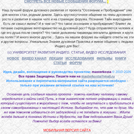
СМОТРЕТЬ ВСЕ НОВЫЕ СООБЩЕНИЯ ФОРУМА...
Наш лучший форум духовного развития от проекта "Осознание и Пробуждение" уже
для многих стал, родным домом. Здесь круглосуточное общение на темы духовного
роста и развития в нашем чате и на страницах форума. Познание Тайн мироздания.
Есть ли смысл жизни? И в чем он? Что такое осознание и пробуждение? Влияет ли
питание сыроедение вегетарианство на духовный рост? Куда отправляется человек и
где его душа после смерти? Что такое дольмены пирамиды мегалиты древних и круги
на полях? И много многое другое... Здесь на нашем форуме вы найдете ответы на эти
и другие вопросы. Уникальные Знания духовная Практика и живое общение с людьми
Индиго для Вас!
(с) УНИВЕРСИТЕТ РАЗВИТИЯ ИНДИГО. СТАТЬИ, ВИДЕО ИССЛЕДОВАНИЯ.
НОВОЕ
ВИДЕО КАНАЛ
ЛЕКЦИИ
ИССЛЕДОВАНИЯ
ФИЛЬМЫ
КНИГИ
СТАТЬИ
ФОРУМ
Идея, дизайн, воплощение и руководство проектом:
masterkosta
© 2010-2026
Все права Защищены. Пишите нам на
masterkosta@mail.ru
Использование и перепечатка материалов сайта разрешается свободно -
только при указании активной ссылки на наш источник!
Основная цель создания нашего проекта - помочь каждому человеку самому
определится и найти свой Путь, в том гигантском потоке информации и знаний,
который существует в мироздании с тем, чтобы не запутаться и приблизиться в
своем самообразовании к настоящей Истине. Выбирайте то, что вам по душе. Мы
же вам поможем избавиться от заблуждений и не попадать в ловушки... Идите
всегда дальше в познании Истины и Мудрости, как Вам подсказывает Ваша Душа!
Помните! Выбор всегда остается за Вами!
МОБИЛЬНАЯ ВЕРСИЯ САЙТА