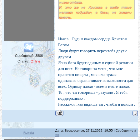
жизни отдала.
И, это же не Христос в тебе такие
желания побуждал, а бесы, не хотели
помочь.
Правильно?
Иаков... Будь в каждом сердце Христом
Богом .
Люди будут говорить через тебя друг с
Сообщений:
3806
другом.
Статус:
Offline
Язык бога будет единым в единой религии
для всех. Не говори за меня , что мне
нравится нищета , моя или чужая -
одинаково ограничивает возможности для
всех. Одному плохо - всем в итоге плохо.
То , что ты говоришь - разумно . Я тебя
поддерживаю .
Расскажи , как видишь ты , чтобы я поняла .
Дата: Воскресенье, 27.11.2022, 19:55 | Сообщение #
Rukola
58