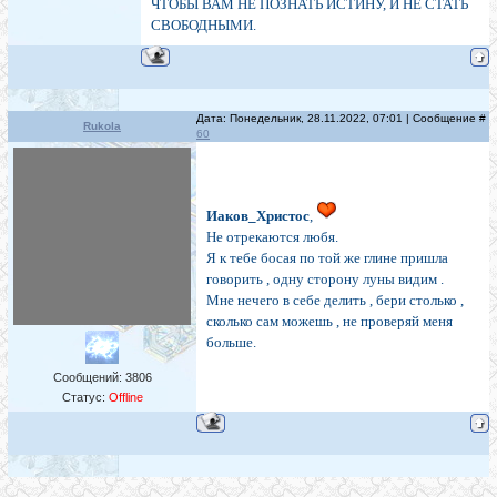
ЧТОБЫ ВАМ НЕ ПОЗНАТЬ ИСТИНУ, И НЕ СТАТЬ
СВОБОДНЫМИ.
Дата: Понедельник, 28.11.2022, 07:01 | Сообщение #
Rukola
60
Иаков_Христос
,
Не отрекаются любя.
Я к тебе босая по той же глине пришла
говорить , одну сторону луны видим .
Мне нечего в себе делить , бери столько ,
сколько сам можешь , не проверяй меня
больше.
Сообщений:
3806
Статус:
Offline