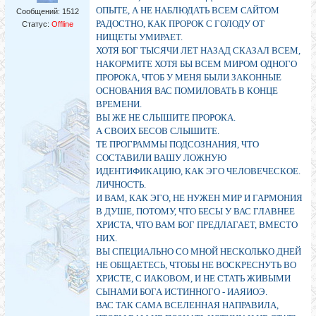
ОПЫТЕ, А НЕ НАБЛЮДАТЬ ВСЕМ САЙТОМ
Сообщений:
1512
РАДОСТНО, КАК ПРОРОК С ГОЛОДУ ОТ
Статус:
Offline
НИЩЕТЫ УМИРАЕТ.
ХОТЯ БОГ ТЫСЯЧИ ЛЕТ НАЗАД СКАЗАЛ ВСЕМ,
НАКОРМИТЕ ХОТЯ БЫ ВСЕМ МИРОМ ОДНОГО
ПРОРОКА, ЧТОБ У МЕНЯ БЫЛИ ЗАКОННЫЕ
ОСНОВАНИЯ ВАС ПОМИЛОВАТЬ В КОНЦЕ
ВРЕМЕНИ.
ВЫ ЖЕ НЕ СЛЫШИТЕ ПРОРОКА.
А СВОИХ БЕСОВ СЛЫШИТЕ.
ТЕ ПРОГРАММЫ ПОДСОЗНАНИЯ, ЧТО
СОСТАВИЛИ ВАШУ ЛОЖНУЮ
ИДЕНТИФИКАЦИЮ, КАК ЭГО ЧЕЛОВЕЧЕСКОЕ.
ЛИЧНОСТЬ.
И ВАМ, КАК ЭГО, НЕ НУЖЕН МИР И ГАРМОНИЯ
В ДУШЕ, ПОТОМУ, ЧТО БЕСЫ У ВАС ГЛАВНЕЕ
ХРИСТА, ЧТО ВАМ БОГ ПРЕДЛАГАЕТ, ВМЕСТО
НИХ.
ВЫ СПЕЦИАЛЬНО СО МНОЙ НЕСКОЛЬКО ДНЕЙ
НЕ ОБЩАЕТЕСЬ, ЧТОБЫ НЕ ВОСКРЕСНУТЬ ВО
ХРИСТЕ, С ИАКОВОМ, И НЕ СТАТЬ ЖИВЫМИ
СЫНАМИ БОГА ИСТИННОГО - ИАЯИОЭ.
ВАС ТАК САМА ВСЕЛЕННАЯ НАПРАВИЛА,