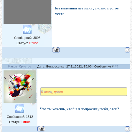
Без внимания нет меня , словно пустое
место.
Сообщений:
3806
Статус:
Offline
Иаков_Христос
Дата: Воскресенье, 27.11.2022, 15:00 | Сообщение #
45
Я отец, проси
Что ты хочешь, чтобы я попросил у тебя, отец?
Сообщений:
1512
Статус:
Offline