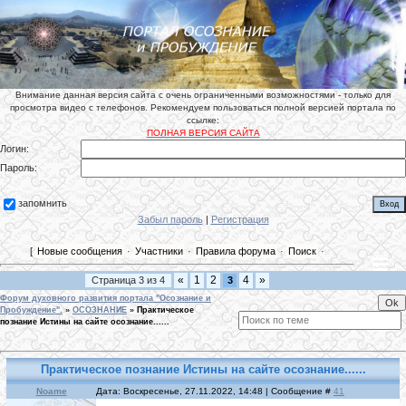
Внимание данная версия сайта с очень ограниченными возможностями - только для
просмотра видео с телефонов. Рекомендуем пользоваться полной версией портала по
ссылке:
ПОЛНАЯ ВЕРСИЯ САЙТА
Логин:
Пароль:
запомнить
Забыл пароль
|
Регистрация
[
Новые сообщения
·
Участники
·
Правила форума
·
Поиск
·
«
1
2
4
»
Страница
3
из
4
3
Форум духовного развития портала "Осознание и
Пробуждение".
»
ОСОЗНАНИЕ
»
Практическое
познание Истины на сайте осознание......
Практическое познание Истины на сайте осознание......
Noame
Дата: Воскресенье, 27.11.2022, 14:48 | Сообщение #
41