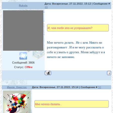
Дата: Воскресенье, 27.11.2022, 15:12 | Сообщение #
Rukola
49
И, чем тебя это не устраивает?
Мне нечего делать . Не с кем. Никто не
разговаривает . И я не могу рассказать о
себе и узнать о других. Меня забудут и я
ничего не запомню.
Сообщений:
3806
Статус:
Offline
Иаков_Христос
Дата: Воскресенье, 27.11.2022, 15:14 | Сообщение #
50
Мне нечего делать .