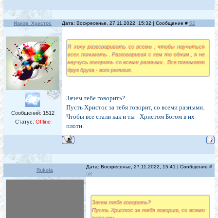
Иаков_Христос
Дата: Воскресенье, 27.11.2022, 15:32 | Сообщение #
52
Я хочу разговаривать со всеми , чтобы научиться
всех понимать . Разговаривая с кем то одним , я не
научусь говорить со всеми разными . Все понимают
друг друга - вот религия.
Зачем тебе говорить?
Пусть Христос за тебя говорит, со всеми разными.
Сообщений:
1512
Чтобы все стали как и ты - Христом Богом в их
Статус:
Offline
плоти.
Дата: Воскресенье, 27.11.2022, 15:41 | Сообщение #
Rukola
53
Зачем тебе говорить?
Пусть Христос за тебя говорит, со всеми
разными.