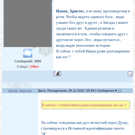
Иаков_Христос
, я не вижу противоречия в
речи. Чтобы видеть единого бога , люди
узнают Его друг в друге , а Звёзды узнают
среди таких же . Единая религия и
заключается в том , чтобы говорить друг с
другом не через Эго , люди путаются ,
когда видят непохожие истории .
Я сейчас с тобой Иаков разве разговариваю
как эго ?
Сообщений:
3806
Статус:
Offline
Иаков_Христос
Дата: Понедельник, 28.11.2022, 05:49 | Сообщение #
59
Я сейчас с тобой Иаков разве разговариваю как эго ?
Ты сейчас говоришь как дух нечистый,через Душу,
стремящуюся к Истинной идентификации своего
"Я".