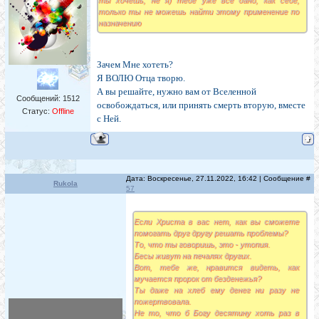
ты хочешь, не я) тебе уже все дано, как себе,
только ты не можешь найти этому применение по
назначению
Зачем Мне хотеть?
Я ВОЛЮ Отца творю.
А вы решайте, нужно вам от Вселенной
Сообщений:
1512
освобождаться, или принять смерть вторую, вместе
Статус:
Offline
с Ней.
Дата: Воскресенье, 27.11.2022, 16:42 | Сообщение #
Rukola
57
Если Христа в вас нет, как вы сможете
помогать друг другу решать проблемы?
То, что ты говоришь, это - утопия.
Бесы живут на печалях других.
Вот, тебе же, нравится видеть, как
мучается пророк от безденежья?
Ты даже на хлеб ему денег ни разу не
пожертвовала.
Не то, что б Богу десятину хоть раз в