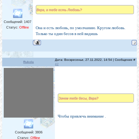
Вера, в тебе есть Любовь?
Сообщений:
1407
Статус:
Offline
Она и есть любовь, по умолчанию. Кругом любовь.
Только ты один бесов в ней видишь
Дата: Воскресенье, 27.11.2022, 14:54 | Сообщение #
Rukola
42
Зачем тебе бесы, Вера?
Чтобы привлечь внимание .
Сообщений:
3806
Статус:
Offline