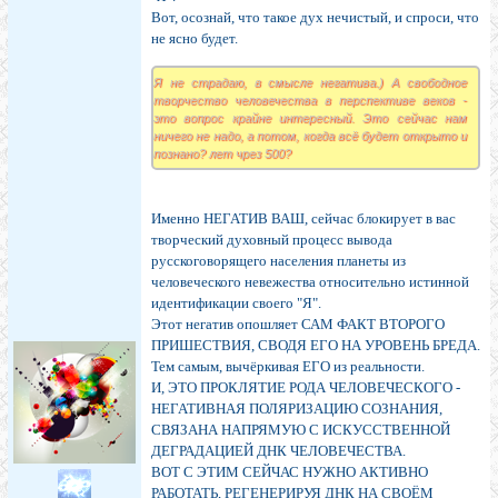
Вот, осознай, что такое дух нечистый, и спроси, что
не ясно будет.
Я не страдаю, в смысле негатива.) А свободное
творчество человечества в перспективе веков -
это вопрос крайне интересный. Это сейчас нам
ничего не надо, а потом, когда всё будет открыто и
познано? лет чрез 500?
Именно НЕГАТИВ ВАШ, сейчас блокирует в вас
творческий духовный процесс вывода
русскоговорящего населения планеты из
человеческого невежества относительно истинной
идентификации своего "Я".
Этот негатив опошляет САМ ФАКТ ВТОРОГО
ПРИШЕСТВИЯ, СВОДЯ ЕГО НА УРОВЕНЬ БРЕДА.
Тем самым, вычёркивая ЕГО из реальности.
И, ЭТО ПРОКЛЯТИЕ РОДА ЧЕЛОВЕЧЕСКОГО -
НЕГАТИВНАЯ ПОЛЯРИЗАЦИЮ СОЗНАНИЯ,
СВЯЗАНА НАПРЯМУЮ С ИСКУССТВЕННОЙ
ДЕГРАДАЦИЕЙ ДНК ЧЕЛОВЕЧЕСТВА.
ВОТ С ЭТИМ СЕЙЧАС НУЖНО АКТИВНО
РАБОТАТЬ, РЕГЕНЕРИРУЯ ДНК НА СВОЁМ