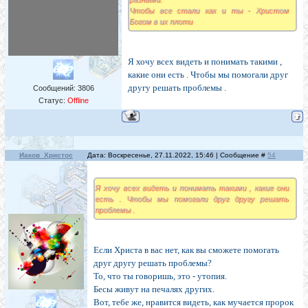
Чтобы все стали как и ты - Христом
Богом в их плоти
Я хочу всех видеть и понимать такими ,
какие они есть . Чтобы мы помогали друг
другу решать проблемы .
Сообщений:
3806
Статус:
Offline
Иаков_Христос
Дата: Воскресенье, 27.11.2022, 15:46 | Сообщение #
54
Я хочу всех видеть и понимать такими , какие они
есть . Чтобы мы помогали друг другу решать
проблемы .
Если Христа в вас нет, как вы сможете помогать
друг другу решать проблемы?
То, что ты говоришь, это - утопия.
Бесы живут на печалях других.
Вот, тебе же, нравится видеть, как мучается пророк