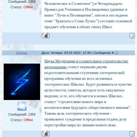
Сообщений:
1359
Человеческое и Солнечное”) и Четырнадцать
Статус:
Offline
Правил для Учеников и Посвященных (данные в
книге “Лучи и Посвящения”, пятом и последнем
томе “Трактата о Семи Лучах”) составят основной
предмет обучения в обоих типах Школ.
GalinaL
Дата: Четверг, 03.02.2022, 12:36 | Сообщение #
24
Наука Медитации и сознательное строительство
антахкараны
станут первыми двумя
подготовительными ступенями эзотерической
программы обучения во всех истинных
эзотерических Школах. Будет развиваться чувство
целостности, синтеза, которое есть оккультное
видение, и те, кто обучается в новых Школах,
станут “строителями нового мира и
воспитателями будущего общественного мнения”.
Такова цель эзотерического обучения –
Сообщений:
1359
правильное суждение и предельная отдача делу
Статус:
Offline
перестройки мира по линиям нового века.