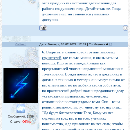
этот праздник как источник вдохновения для
работы следующего года. Делайте так же. Тогда
духовные энергии становятся уникально
доступны.
GalinaL
Дата: Четверг, 03.02.2022, 12:39 | Сообщение #
27
6.
Открывать членов новой группы мировых
служителей
, где только можно, и оказывать им
помощь. Ищите их в каждой нации как
представителей многих направлений мышления и
точек зрения. Всегда помните, что в доктринах и
догмах, в техниках и методах они могут сильно от
вас отличаться, но по любви к своим собратьям,
по практической доброй воле и преданности делу
установления правильных человеческих
отношений они стоят рядом с вами. Они – ваша
ровня и, возможно, могут многому вас научить...
“Да будет благословение Того, Кому мы все
Сообщений:
1359
служим, на всех вас и на всех учениках
Статус:
Offline
повсеместно, и да приложите вы все силы, чтобы
помочь людям перейти из тьмы в свет, от смерти к