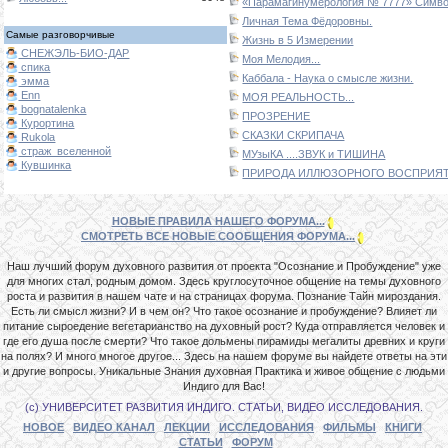
«Парамагинумерология № 7777» Символ
Личная Тема Фёдоровны.
Самые разговорчивые
Жизнь в 5 Измерении
СНЕЖЭЛЬ-БИО-ДАР
Моя Мелодия...
спика
Каббала - Наука о смысле жизни.
эмма
Enn
МОЯ РЕАЛЬНОСТЬ...
bognatalenka
ПРОЗРЕНИЕ
Курортина
СКАЗКИ СКРИПАЧА
Rukola
страж_вселенной
МУзыКА ....ЗВУК и ТИШИНА
Кувшинка
ПРИРОДА ИЛЛЮЗОРНОГО ВОСПРИЯТИ
НОВЫЕ ПРАВИЛА НАШЕГО ФОРУМА...
СМОТРЕТЬ ВСЕ НОВЫЕ СООБЩЕНИЯ ФОРУМА...
Наш лучший форум духовного развития от проекта "Осознание и Пробуждение" уже
для многих стал, родным домом. Здесь круглосуточное общение на темы духовного
роста и развития в нашем чате и на страницах форума. Познание Тайн мироздания.
Есть ли смысл жизни? И в чем он? Что такое осознание и пробуждение? Влияет ли
питание сыроедение вегетарианство на духовный рост? Куда отправляется человек и
где его душа после смерти? Что такое дольмены пирамиды мегалиты древних и круги
на полях? И много многое другое... Здесь на нашем форуме вы найдете ответы на эти
и другие вопросы. Уникальные Знания духовная Практика и живое общение с людьми
Индиго для Вас!
(с) УНИВЕРСИТЕТ РАЗВИТИЯ ИНДИГО. СТАТЬИ, ВИДЕО ИССЛЕДОВАНИЯ.
НОВОЕ
ВИДЕО КАНАЛ
ЛЕКЦИИ
ИССЛЕДОВАНИЯ
ФИЛЬМЫ
КНИГИ
СТАТЬИ
ФОРУМ