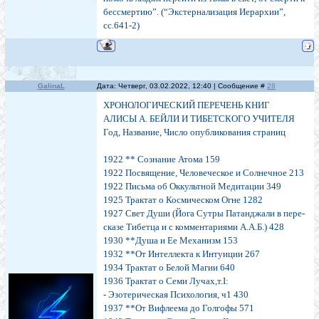
бессмертию”. (“Экстернализация Иерархии”,
сс.641-2)
GalinaL
Дата: Четверг, 03.02.2022, 12:40 | Сообщение #
28
ХРОНОЛОГИЧЕСКИЙ ПЕРЕЧЕНЬ КНИГ
АЛИСЫ А. БЕЙЛИ И ТИБЕТСКОГО УЧИТЕЛЯ
Год, Название, Число опубликования страниц
1922 ** Сознание Атома 159
1922 Посвящение, Человеческое и Солнечное 213
1922 Письма об Оккультной Медитации 349
1925 Трактат о Космическом Огне 1282
1927 Свет Души (Йога Сутры Патанджали в пере-
сказе Тибетца и с комментариями А.А.Б.) 428
1930 **Душа и Ее Механизм 153
1932 **От Интеллекта к Интуиции 267
1934 Трактат о Белой Магии 640
1936 Трактат о Семи Лучах,т.I:
- Эзотерическая Психология, ч1 430
1937 **От Вифлеема до Голгофы 571