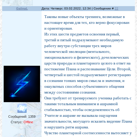
GalinaL
Дата: Четверг, 03.02.2022, 12:34 | Сообщение #
22
Таковы новые объекты тренинга, возможные в
настоящее время для тех, кто верно фокусирован
и ориентирован.
Из этих шести предметов освоения первый,
третий и пятый подразумевают необходимую
работу внутри субстанции трех миров
человеческой эволюции (ментального,
эмоционального и физического), дочеловеческих
царств природы и планетарного целого в ответ на
постижение Плана и распознавание Цели. Второй,
четвертый и шестой подразумевают регистрацию
в сознании тонких миров смысла и значения, и
оккультных способов субъективного общения
между состояниями сознания.
Они требуют от тренируемого ученика работать с
такими тотальным вниманием и ашрамной
стабильностью, чтобы осведомленность об
Учителе и ашраме не вызывала ощущения
Сообщений:
1359
значительности, могущего исказить видение Плана
Статус:
Offline
и нарушить ритм ашрама.
Чувство планетарной соотнесенности вытесняет у