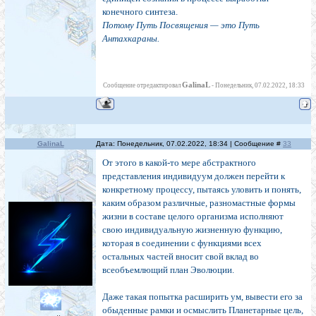
конечного синтеза.
Потому Путь Посвящения — это Путь
Антахкараны.
GalinaL
Сообщение отредактировал
-
Понедельник, 07.02.2022, 18:33
GalinaL
Дата: Понедельник, 07.02.2022, 18:34 | Сообщение #
33
От этого в какой-то мере абстрактного
представления индивидуум должен перейти к
конкретному процессу, пытаясь уловить и понять,
каким образом различные, разномастные формы
жизни в составе целого организма исполняют
свою индивидуальную жизненную функцию,
которая в соединении с функциями всех
остальных частей вносит свой вклад во
всеобъемлющий план Эволюции.
Даже такая попытка расширить ум, вывести его за
обыденные рамки и осмыслить Планетарные цель,