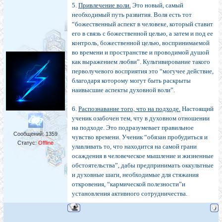
5.
Привлечение воли.
Это новый, самый
необходимый путь развития. Воля есть тот
“божественный аспект в человеке, который ставит
его в связь с божественной целью, а затем и под ее
контроль, божественной целью, воспринимаемой
во времени и пространстве и проводимой душой
как выражением любви”. Культивирование такого
перволучевого восприятия это “могучее действие,
благодаря которому могут быть раскрыты
наивысшие аспекты духовной воли”.
6.
Распознавание того, что на подходе.
Настоящий
ученик озабочен тем, чту в духовном отношении
на подходе. Это подразумевает правильное
Сообщений:
1359
чувство времени. Ученик “обязан пробудиться и
Статус:
Offline
улавливать то, что находится на самой грани
осаждения в человеческое мышление и жизненные
обстоятельства”, дабы предпринимать оккультные
и духовные шаги, необходимые для стяжания
откровения, “кармической полезности”и
установления активного сотрудничества.