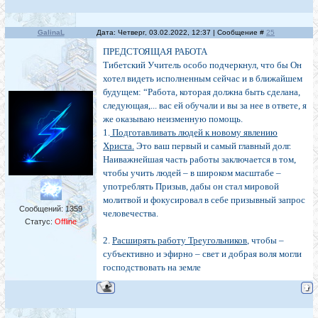
GalinaL
Дата: Четверг, 03.02.2022, 12:37 | Сообщение #
25
ПРЕДСТОЯЩАЯ РАБОТА
Тибетский Учитель особо подчеркнул, что бы Он
хотел видеть исполненным сейчас и в ближайшем
будущем: “Работа, которая должна быть сделана,
следующая,... вас ей обучали и вы за нее в ответе, я
же оказываю неизменную помощь.
1.
Подготавливать людей к новому явлению
Христа.
Это ваш первый и самый главный долг.
Наиважнейшая часть работы заключается в том,
чтобы учить людей – в широком масштабе –
употреблять Призыв, дабы он стал мировой
молитвой и фокусировал в себе призывный запрос
Сообщений:
1359
человечества.
Статус:
Offline
2.
Расширять работу Треугольников
, чтобы –
субъективно и эфирно – свет и добрая воля могли
господствовать на земле