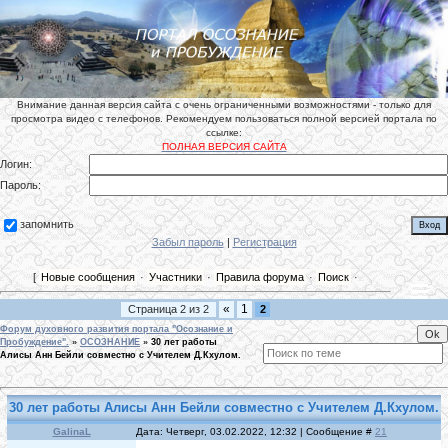
Внимание данная версия сайта с очень ограниченными возможностями - только для
просмотра видео с телефонов. Рекомендуем пользоваться полной версией портала по
ссылке:
ПОЛНАЯ ВЕРСИЯ САЙТА
Логин:
Пароль:
запомнить
Забыл пароль
|
Регистрация
[
Новые сообщения
·
Участники
·
Правила форума
·
Поиск
·
«
1
Страница
2
из
2
2
Форум духовного развития портала "Осознание и
Пробуждение".
»
ОСОЗНАНИЕ
»
30 лет работы
Алисы Анн Бейли совместно с Учителем Д.Кхулом.
30 лет работы Алисы Анн Бейли совместно с Учителем Д.Кхулом.
GalinaL
Дата: Четверг, 03.02.2022, 12:32 | Сообщение #
21