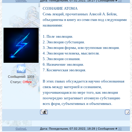
GalinaL
Дата: Понедельник, 07.02.2022, 18:27 | Сообщение #
29
СОЗНАНИЕ АТОМА
Семь лекций, прочитанных Алисой А. Бейли,
объединены в книгу из семи глав под следующими
названиями:
1. Поле эволюции.
2. Эволюция субстанции.
3. Эволюция формы, или групповая эволюция.
4. Эволюция человека, мыслителя.
5. Эволюция сознания.
6. Назначение эволюции.
7. Космическая эволюция.
Сообщений:
1359
В этих главах обсуждается научно обоснованная
Статус:
Offline
связь между материей и сознанием,
упрочивающаяся по мере того, как эволюция
поочередно затрагивает атомную субстанцию
всех форм, субъективных и объективных.
GalinaL
Дата: Понедельник, 07.02.2022, 18:28 | Сообщение #
30