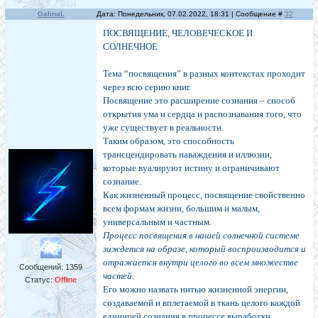
GalinaL
Дата: Понедельник, 07.02.2022, 18:31 | Сообщение #
32
ПОСВЯЩЕНИЕ, ЧЕЛОВЕЧЕСКОЕ И
СОЛНЕЧНОЕ
Тема “посвящения” в разных контекстах проходит
через всю серию книг.
Посвящение это расширение сознания – способ
открытия ума и сердца и распознавания того, что
уже существует в реальности.
Таким образом, это способность
трансцендировать наваждения и иллюзии,
которые вуалируют истину и ограничивают
сознание.
Как жизненный процесс, посвящение свойственно
всем формам жизни, большим и малым,
универсальным и частным.
Процесс посвящения в нашей солнечной системе
зиждется на образе, который воспроизводится и
отражается внутри целого во всем множестве
Сообщений:
1359
частей.
Статус:
Offline
Его можно назвать нитью жизненной энергии,
создаваемой и вплетаемой в ткань целого каждой
единицей сознания в процессе выработки