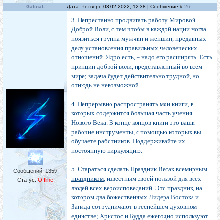
GalinaL
Дата: Четверг, 03.02.2022, 12:38 | Сообщение #
26
3.
Непрестанно продвигать работу Мировой
Доброй Воли
, с тем чтобы в каждой нации могла
появиться группа мужчин и женщин, преданных
делу установления правильных человеческих
отношений. Ядро есть, – надо его расширять. Есть
принцип доброй воли, представленный во всем
мире; задача будет действительно трудной, но
отнюдь не невозможной.
4.
Непрерывно распространять мои книги
, в
которых содержится большая часть учения
Нового Века. В конце концов книги это ваши
рабочие инструменты, с помощью которых вы
обучаете работников. Поддерживайте их
постоянную циркуляцию.
5.
Стараться сделать Праздник Весак всемирным
Сообщений:
1359
праздником
, известным своей пользой для всех
Статус:
Offline
людей всех вероисповеданий. Это праздник, на
котором два божественных Лидера Востока и
Запада сотрудничают в теснейшем духовном
единстве; Христос и Будда ежегодно используют