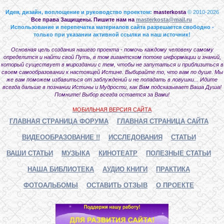
Идея, дизайн, воплощение и руководство проектом:
masterkosta
© 2010-2026
Все права Защищены. Пишите нам на
masterkosta@mail.ru
Использование и перепечатка материалов сайта разрешается свободно -
только при указании активной ссылки на наш источник!
Основная цель создания нашего проекта - помочь каждому человеку самому
определится и найти свой Путь, в том гигантском потоке информации и знаний,
который существует в мироздании с тем, чтобы не запутаться и приблизиться в
своем самообразовании к настоящей Истине. Выбирайте то, что вам по душе. Мы
же вам поможем избавиться от заблуждений и не попадать в ловушки... Идите
всегда дальше в познании Истины и Мудрости, как Вам подсказывает Ваша Душа!
Помните! Выбор всегда остается за Вами!
МОБИЛЬНАЯ ВЕРСИЯ САЙТА
ГЛАВНАЯ СТРАНИЦА ФОРУМА
ГЛАВНАЯ СТРАНИЦА САЙТА
ВИДЕООБРАЗОВАНИЕ !!
ИССЛЕДОВАНИЯ
СТАТЬИ
ВАШИ СТАТЬИ
МУЗЫКА
КИНОТЕАТР
ПОЛЕЗНЫЕ СТАТЬИ
НАША БИБЛИОТЕКА
АУДИО КНИГИ
ПРАКТИКА
ФОТОАЛЬБОМЫ
ОСТАВИТЬ ОТЗЫВ
О ПРОЕКТЕ