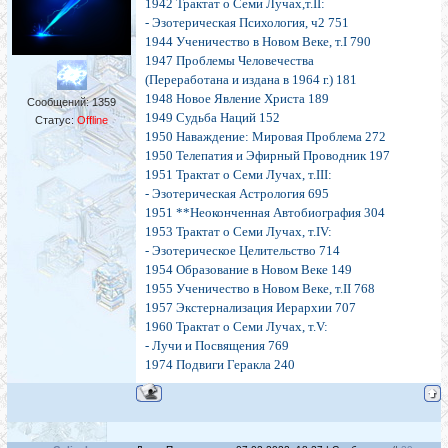
1942 Трактат о Семи Лучах,т.II:
- Эзотерическая Психология, ч2 751
1944 Ученичество в Новом Веке, т.I 790
1947 Проблемы Человечества
(Переработана и издана в 1964 г.) 181
1948 Новое Явление Христа 189
Сообщений:
1359
1949 Судьба Наций 152
Статус:
Offline
1950 Наваждение: Мировая Проблема 272
1950 Телепатия и Эфирный Проводник 197
1951 Трактат о Семи Лучах, т.III:
- Эзотерическая Астрология 695
1951 **Неоконченная Автобиография 304
1953 Трактат о Семи Лучах, т.IV:
- Эзотерическое Целительство 714
1954 Образование в Новом Веке 149
1955 Ученичество в Новом Веке, т.II 768
1957 Экстернализация Иерархии 707
1960 Трактат о Семи Лучах, т.V:
- Лучи и Посвящения 769
1974 Подвиги Геракла 240