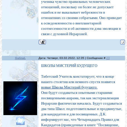
ученика чувство правильных человеческих
отношений, поскольку он более не допускает
ошибок и не выказывает небрежности в
отношениях со своими собратьями. Оно приводит
к осведомленности о внепланетарной
соотнесенности и об активности дэва эволюции в
связи с духовной Иерархией.
GalinaL
Дата: Четверг, 03.02.2022, 12:35 | Сообщение #
23
ШКОЛЫ МИСТЕРИЙ БУДУЩЕГО
Тибетский Учитель констатирует, что в конце
нашего столетия или немного спустя появятся
новые Школы Мистерий будущего.
Они будут создаваться опытными старшими
посвященными ашрама, так как экстернализация
Иерархии фактически началась. Будут создаваться
два типа Школ: подготовительные и продвинутые,
для кандидатов и для посвященных. Д.К.
информирует нас, что Четырнадцать Правил для
Кандидатов (приведенные в книге “Посвящение,