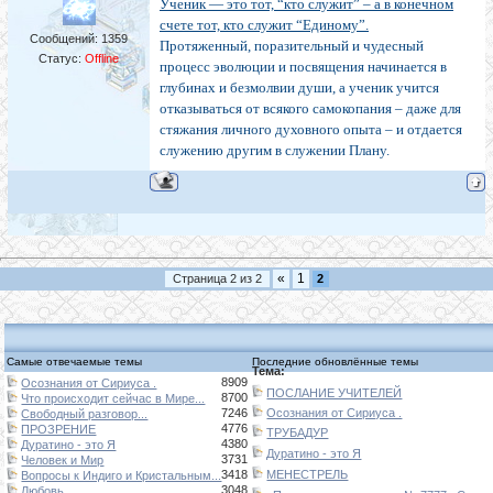
Ученик — это тот, “кто служит” – а в конечном
счете тот, кто служит “Единому”.
Сообщений:
1359
Протяженный, поразительный и чудесный
Статус:
Offline
процесс эволюции и посвящения начинается в
глубинах и безмолвии души, а ученик учится
отказываться от всякого самокопания – даже для
стяжания личного духовного опыта – и отдается
служению другим в служении Плану.
«
1
Страница
2
из
2
2
Самые отвечаемые темы
Последние обновлённые темы
Тема:
8909
Осознания от Сириуса .
ПОСЛАНИЕ УЧИТЕЛЕЙ
8700
Что происходит сейчас в Мире...
7246
Осознания от Сириуса .
Свободный разговор...
4776
ПРОЗРЕНИЕ
ТРУБАДУР
4380
Дуратино - это Я
Дуратино - это Я
3731
Человек и Мир
3418
МЕНЕСТРЕЛЬ
Вопросы к Индиго и Кристальным...
3048
Любовь...