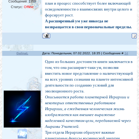
Сообщений:
1359
план и процесс способствует более включающей
Статус:
Offline
осведомленности о взаимосвязях внутри целого и
форсирует рост.
А расширенный ум уже никогда не
возвращается в свои первоначальные пределы.
GalinaL
Дата: Понедельник, 07.02.2022, 18:35 | Сообщение #
34
Одно из больших достоинств книги заключается в
том, что она расширяет-таки ум, позволяя
вместить новое представление о наличествующей
на всех уровнях сознания на планете интенсивной
деятельности по созданию условий для
эволюционного роста.
Описывается работа планетарной Иерархии и
некоторых ответственных работников
Иерархии, а ежедневная человеческая жизнь
изображается как внешнее выражение
наделенной качеством цели, передаваемой через
Ашрамы Учителей.
Три отдела Иерархии образуют важные
планетарные фокусы космической энергии,