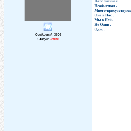
Наполненная .
Необьятная .
Много-присутствующ
Она в Нас .
Мы в Ней .
Не Одни .
Одно .
Сообщений:
3806
Статус:
Offline