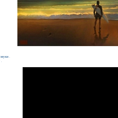
звуки .
 .