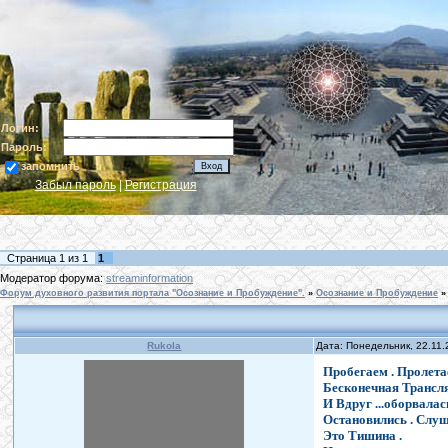
Логин:
Пароль:
запомнить
Забыл пароль
|
Регистрация
Страница
1
из
1
1
Модератор форума:
streaminformation
Форум духовного развития портала "Осознание и Пробуждение".
»
Осознание и Пробуждение
»
Rukola
Дата: Понедельник, 22.11
Пробегаем . Пролета
Бесконечная Трансля
И Вдруг ...оборвалас
Остановились . Слуша
Это Тишина .