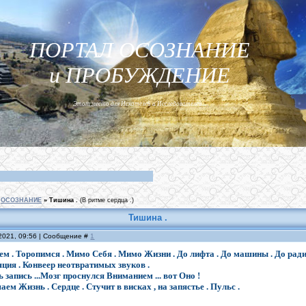
ПОРТАЛ ОСОЗНАНИЕ
и ПРОБУЖДЕНИЕ
Этот место для Искателей и Исследователей...
ОСОЗНАНИЕ
»
Тишина .
(В ритме сердца .)
Тишина .
.2021, 09:56 | Сообщение #
1
ем . Торопимся . Мимо Себя . Мимо Жизни . До лифта . До машины . До ради
ция . Конвеер неотвратимых звуков .
ь запись ...Мозг проснулся Вниманием ... вот Оно !
ем Жизнь . Сердце . Стучит в висках , на запястье . Пульс .