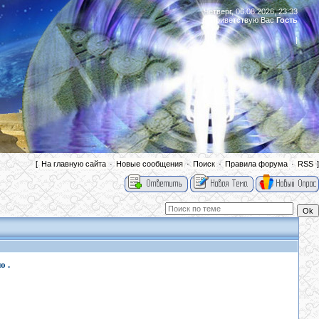
Четверг, 06.08.2026, 23:33
Приветствую Вас
Гость
|
[
На главную сайта
·
Новые сообщения
·
Поиск
·
Правила форума
·
RSS
]
о .