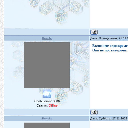
Rukola
Дата: Понедельник, 22.11
Включите одновремен
Они не противоречат 
Сообщений:
3806
Статус:
Offline
Rukola
Дата: Суббота, 27.11.2021