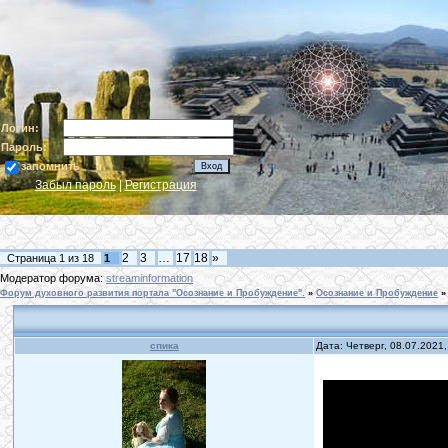
Логин:
Пароль:
запомнить
Забыл пароль
|
Регистрация
2
3
…
17
18
»
Страница
1
из
18
1
Модератор форума:
streaminformation
Форум духовного развития портала "Осознание и Пробуждение".
»
Осознание и Пробуждение
»
спика
Дата: Четверг, 08.07.2021