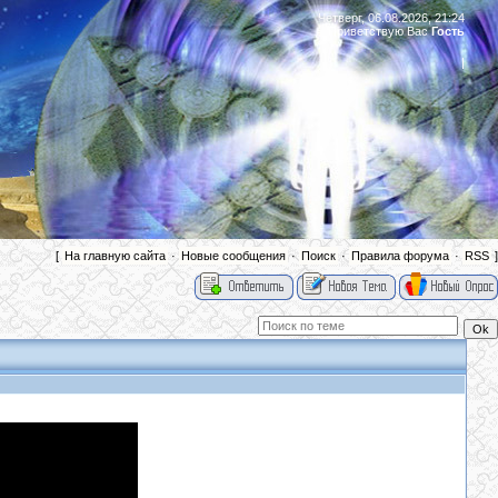
Четверг, 06.08.2026, 21:24
Приветствую Вас
Гость
|
[
На главную сайта
·
Новые сообщения
·
Поиск
·
Правила форума
·
RSS
]