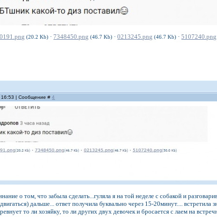
0191.png
·
7348450.png
·
0213245.png
·
5107240.png
(20.2 Kb)
(46.7 Kb)
(46.7 Kb)
, 16:53 | Сообщение #
4
ание о том, что забыла сделать...гуляла я на той неделе с собакой и разговар
а двигаться) дальше... ответ получила буквально через 15-20минут.... встретила
ревнует то ли хозяйку, то ли других двух девочек и бросается с лаем на встре