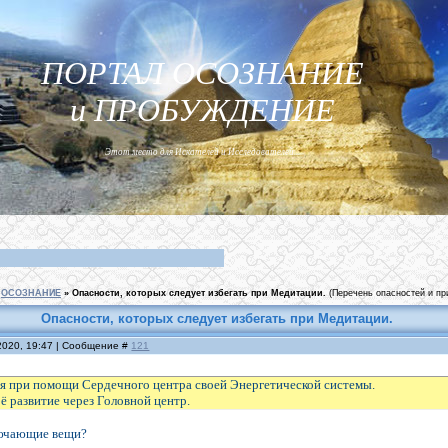
ПОРТАЛ ОСОЗНАНИЕ
и ПРОБУЖДЕНИЕ
Этот место для Искателей и Исследователей...
ОСОЗНАНИЕ
»
Опасности, которых следует избегать при Медитации.
(Перечень опасностей и пр
Опасности, которых следует избегать при Медитации.
2020, 19:47 | Сообщение #
121
бя при помощи Сердечного центра своей Энергетической системы.
оё развитие через Головной центр.
лючающие вещи?