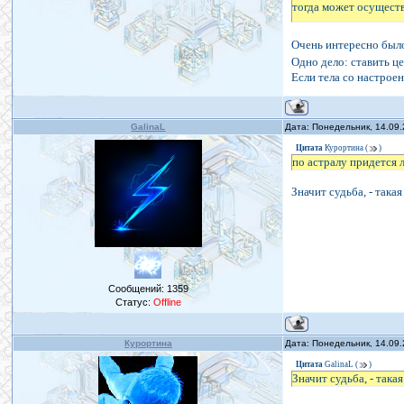
тогда может осуществ
Вот и ответ, - как по
Очень интересно было
Одно дело: ставить ц
Если тела со настрое
GalinaL
Дата: Понедельник, 14.09
Цитата
Курортина
(
)
по астралу придется л
Значит судьба, - так
Сообщений:
1359
Статус:
Offline
Курортина
Дата: Понедельник, 14.09
Цитата
GalinaL
(
)
Значит судьба, - так