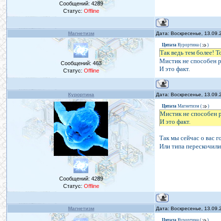
Сообщений:
4289
Статус:
Offline
Магнетизм
Дата: Воскресенье, 13.09.
Цитата
Курортина
(
)
Так ведь тем более! 
Мистик не способен 
Сообщений:
463
И это факт.
Статус:
Offline
Курортина
Дата: Воскресенье, 13.09.
Цитата
Магнетизм
(
)
Мистик не способен 
И это факт.
Так мы сейчас о вас г
Или типа перескочил
Сообщений:
4289
Статус:
Offline
Магнетизм
Дата: Воскресенье, 13.09.
Цитата
Курортина
(
)