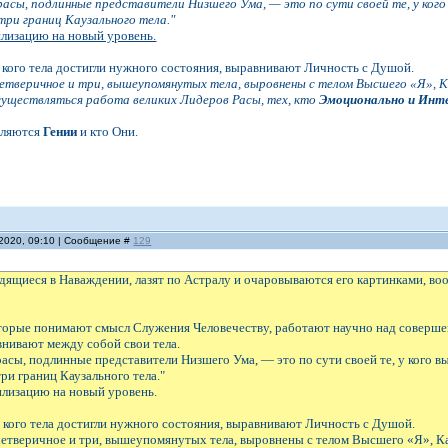
асы, подлинные представители Низшего Ума, — это по сути своей те, у кого 
три границ Каузального тела."
лизацию на новый уровень.
 кого тела достигли нужного состояния, выравнивают Личность с Душой.
четверичное и три, вышеупомянутых тела, выровнены с телом Высшего «Я», 
существляться работа великих Лидеров Расы, тех, кто
Эмоционально и Инте
являются
Гении
и кто Они.
.2020, 09:10 | Сообщение #
129
дящиеся в Наваждении, лазят по Астралу и очаровываются его картинками, в
которые понимают смысл Служения Человечеству, работают научно над соверш
нивают между собой свои тела.
асы, подлинные представители Низшего Ума, — это по сути своей те, у кого в
три границ Каузального тела."
лизацию на новый уровень.
 кого тела достигли нужного состояния, выравнивают Личность с Душой.
четверичное и три, вышеупомянутых тела, выровнены с телом Высшего «Я», Ка