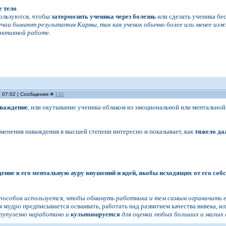
е тело
.
пользуются, чтобы
затормозить ученика через болезнь
или сделать ученика бе
лучаи бывают результатом Кармы, так как ученик обычно более или менее из
 активной работе.
, 07:02 | Сообщение #
134
аваждение
, или окутывание ученика облаком из эмоциональной или ментальной
менения наваждения в высшей степени интересно и показывает, как
тяжело да
ение в его ментальную ауру внушений и идей, якобы исходящих от его соб
особов используется, чтобы обмануть работника и тем самым ограничить е
мудро предписывается осваивать, работать над развитием качества вивека, и
крупулезно наработано и
культивируется
для оценки любых больших и малых