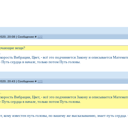
2020, 20:08 | Сообщение #
122
лючающие вещи?
.
корость Вибрации, Цвет, - всё это подчиняется Закону и описывается Математ
 Путь сердца в начале, только потом Путь головы.
2020, 20:43 | Сообщение #
123
.
корость Вибрации, Цвет, - всё это подчиняется Закону и описывается Математ
- Путь сердца в начале, только потом Путь головы.
Тот, кому известен путь головы, по вашему же высказыванию, знает путь сердц