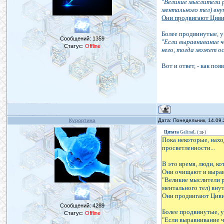
"
Великие мыслители р
ментального тел) вну
Они продвигают Циви
Более продвинутые, у
Сообщений:
1359
"
Если выравнивание 
Статус:
Offline
него, тогда может о
Вот и ответ, - как по
Курортина
Дата: Понедельник, 14.09
Цитата
GalinaL
(
)
Пока некоторые, нахо
просветленности...
В это время, люди, 
Они очищают и вырав
"Великие мыслители р
ментального тел) вну
Они продвигают Циви
Сообщений:
4289
Более продвинутые, у
Статус:
Offline
"Если выравнивание 