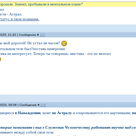
 прошли. Значит, пребывали в ментальном плане?
ал.
ств - Астрал.
татус и твои познания.
2020, 21:42 | Сообщение #
127
ты мой дорогой! Не устал ли часом?
ентальном теле был?поставь намерение.
ика не интересует. Теперь ты говоришь: мистика - это не ментал.
.2020, 08:08 | Сообщение #
128
одящиеся
в Наваждении
, лазят
по Астралу
и очаровываются его картинками,
в
 которые понимают смысл Служения Человечеству, работают научно над с
нивают между собой свои тела.