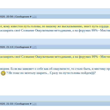
2020, 20:56 | Сообщение #
124
Тот, кому известен путь головы, по вашему же высказыванию, знает путь сердц
расширять своё Сознание Оккультными методиками, а на форумах 99% - Мисти
2020, 21:13 | Сообщение #
125
расширять своё Сознание Оккультными методиками, а на форумах 99% - Мисти
оворим. Если вы заявляет о себе как об оккультисте, то стало быть, и мистику 
и
? Не гоже по менталу шарить... Сразу по пути головы пойдем)))?
2020, 21:33 | Сообщение #
126