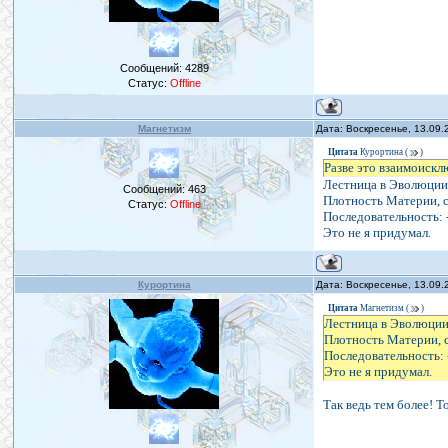
Сообщений:
4289
Статус:
Offline
Магнетизм
Дата: Воскресенье, 13.09.
Цитата
Курортина
(
)
Разве это взаимоиск
Лестница в Эволюции
Сообщений:
463
Плотность Материи, с
Статус:
Offline
Последовательность: -
Это не я придумал.
Курортина
Дата: Воскресенье, 13.09.
Цитата
Магнетизм
(
)
Лестница в Эволюции
Плотность Материи, с
Последовательность: 
Это не я придумал.
Так ведь тем более! 