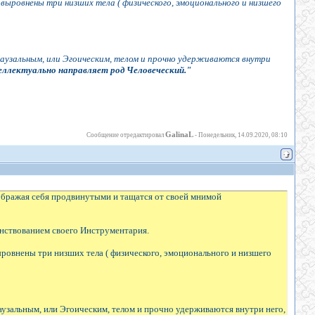
выровнены три низших тела ( физического, эмоционального и низшего
Каузальным, или Эгоическим, телом и прочно удерживаются внутри
ллектуально направляет род Человеческий."
GalinaL
Сообщение отредактировал
-
Понедельник, 14.09.2020, 08:10
оображая себя продвинутыми и тащатся от своей мнимой
енствованием своего Инструментария.
ыровнены три низших тела ( физического, эмоционального и низшего
узальным, или Эгоическим, телом и прочно удерживаются внутри него,