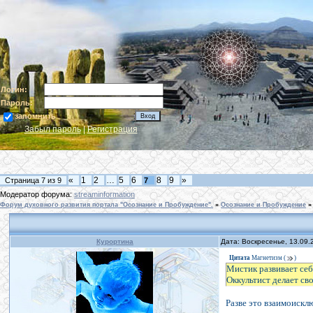
Логин:
Пароль:
запомнить
Забыл пароль
|
Регистрация
«
1
2
…
5
6
8
9
»
Страница
7
из
9
7
Модератор форума:
streaminformation
Форум духовного развития портала "Осознание и Пробуждение".
»
Осознание и Пробуждение
»
Курортина
Дата: Воскресенье, 13.09.
Цитата
Магнетизм
(
)
Мистик развивает се
Оккультист делает св
Разве это взаимоиск