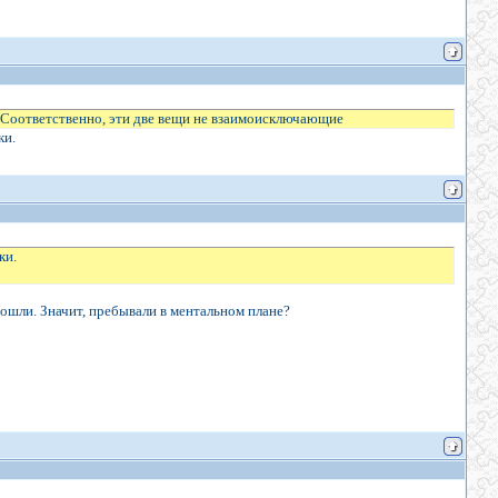
а. Соответственно, эти две вещи не взаимоисключающие
ки.
ки.
прошли. Значит, пребывали в ментальном плане?