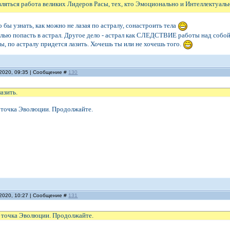
ляться работа великих Лидеров Расы, тех, кто Эмоционально и Интеллектуаль
являются Гении и кто Они.
 бы узнать, как можно не лазая по астралу, сонастроить тела
елью попасть в астрал. Другое дело - астрал как СЛЕДСТВИЕ работы над собой
ны, по астралу придется лазить. Хочешь ты или не хочешь того.
.2020, 09:35 | Сообщение #
130
азить.
ая точка Эволюции. Продолжайте.
.2020, 10:27 | Сообщение #
131
ая точка Эволюции. Продолжайте.