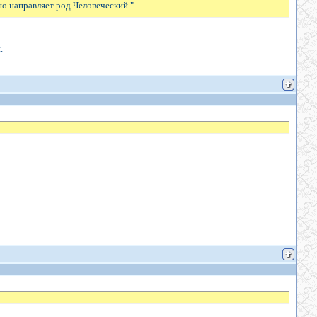
но направляет род Человеческий."
.