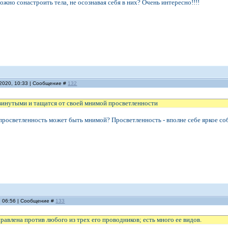
можно сонастроить тела, не осознавая себя в них? Очень интересно!!!!
.2020, 10:33 | Сообщение #
132
винутыми и тащатся от своей мнимой просветленности
росветленность может быть мнимой? Просветленность - вполне себе яркое событи
, 06:56 | Сообщение #
133
равлена против любого из трех его проводников; есть много ее видов.