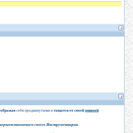
оображая
себя продвинутыми и
тащатся от своей
мнимой
овершенствованием своего Инструментария.