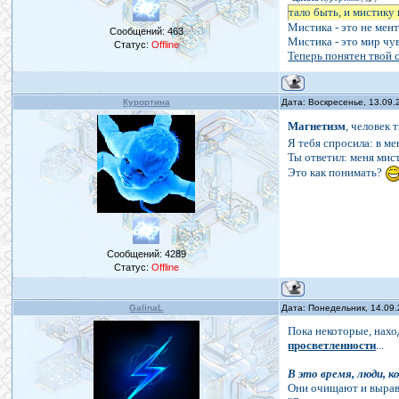
тало быть, и мистику
Мистика - это не мент
Сообщений:
463
Мистика - это мир чув
Статус:
Offline
Теперь понятен твой с
Курортина
Дата: Воскресенье, 13.09.
Магнетизм
, человек 
Я тебя спросила: в м
Ты ответил: меня мист
Это как понимать?
Сообщений:
4289
Статус:
Offline
GalinaL
Дата: Понедельник, 14.09
Пока некоторые, нах
просветленности
...
В это время, люди,
Они очищают и вырав