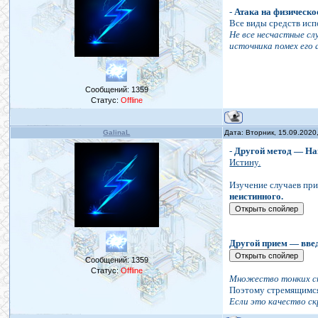
-
Атака на физическо
Все виды средств ис
Не все несчастные с
источника помех его
Сообщений:
1359
Статус:
Offline
GalinaL
Дата: Вторник, 15.09.2020
-
Другой метод — Н
Истину.
Изучение случаев при
неистинного.
Другой прием — введ
Сообщений:
1359
Статус:
Offline
Множество тонких сп
Поэтому стремящимся 
Если это качество с