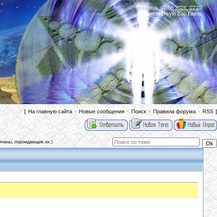
Пятница, 07.08.2026, 07:07
Приветствую Вас
Гость
|
[
На главную сайта
·
Новые сообщения
·
Поиск
·
Правила форума
·
RSS
]
ичины, порождающие их.)