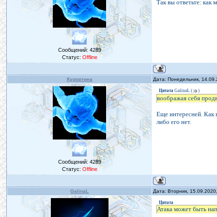
Так вы ответьте: как 
Сообщений:
4289
Статус:
Offline
Курортина
Дата: Понедельник, 14.09
Цитата
GalinaL
(
)
воображая себя прод
Еще интересней. Как п
либо его нет.
Сообщений:
4289
Статус:
Offline
GalinaL
Дата: Вторник, 15.09.2020
Цитата
Атака может быть нап