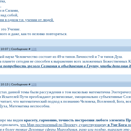
ека,
,
и и Силами,
 над собой,
 ни в одном т.н. учении от людей.
ь
это Учение.
ого и даже, как-то неловко повторяться.
, 10:07 | Сообщение #
108
ой науке Человечество состоит из 49-и типов Личностей и 7-и типов Душ.
 на планете сегодня не способен к выражению всех заложенных Божественных К
 потребность зрелого Сознания к объединению в Группу, чтобы дополнив д
, 10:13 | Сообщение #
109
остах данной темы были рассуждения о том насколько математична Эзотеричес
ди Искателей Пути преобладают религиозные, эмоционально субъективные Созн
читает, что математический подход к познанию Человека, Вселенной, Бога, в
уха, Математика неспособна.
ире мы видим
красоту, гармонию, точность построения любого элемента П
редполагать,
что Мир построенный по Проекту, существующему
в Уме Бога
не
я в более тонкие Духовные сферы Мироздания, рано или поздно, выразит это