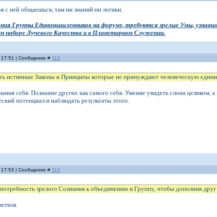
зря с ней общаешься, там ни знаний ни логики.
вания Группы Единомышленников на форуме, требуются зрелые Умы, узна
ом наборе Лучевого Качества и в Планетарном Служении.
, 17:51 | Сообщение #
113
ть истинные Законы и Принципы которые не принуждают человеческую единиц
нания себя. Познание других как самого себя. Умение увидеть слона целиком, 
еский потенциал и наблюдать результаты этого.
, 17:53 | Сообщение #
114
 потребность зрелого Сознания к объединению в Группу, чтобы дополнив друг
тветила