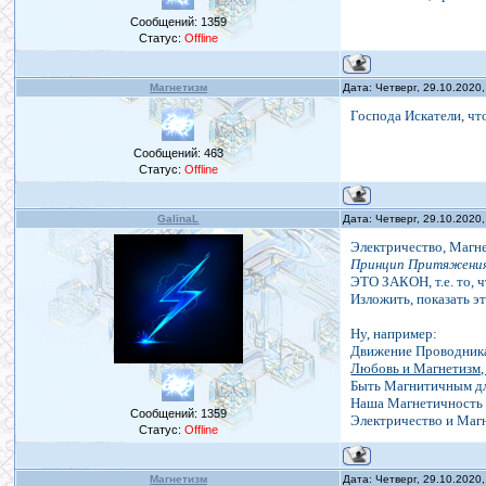
Сообщений:
1359
Статус:
Offline
Магнетизм
Дата: Четверг, 29.10.2020
Господа Искатели, чт
Сообщений:
463
Статус:
Offline
GalinaL
Дата: Четверг, 29.10.2020
Электричество, Магне
Принцип Притяжения 
ЭТО ЗАКОН, т.е. то, 
Изложить, показать э
Ну, например:
Движение Проводника
Любовь и Магнетизм,
Быть Магнитичным дл
Наша Магнетичность 
Сообщений:
1359
Электричество и Маг
Статус:
Offline
Магнетизм
Дата: Четверг, 29.10.2020