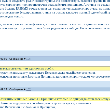
то нужно создавать религиозные группы. Но приветствую, если это группа по и
ую структуру, что противоречит водолейским принципам. А группа по создани
жно больше РАЗНЫХ точек зрения для создания уникального продукта, не имеющ
 это не жестко фиксированная группа на основе каких-то истин. Водолейский пр
ение для нового.
, не знаю, как ее расшифровать, что она означает в контексте данного вопроса. 
ть и иногда отпускать, то она будет радоваться свободе. Но если ее никогда н
, 09:02 | Сообщение #
106
читалась сильнее, чем единичные особи.
стулат не вызывает у мыслящего Искателя даже малейшего сомнения.
бозначить истинные Законы и Принципы которые не принуждают
человеческую
, 09:24 | Сообщение #
107
бозначить истинные Законы и Принципы которые не принуждают человеческую 
 Планеты
содержит все, необходимое стремящемуся для познания:
стве Вселенной, Ее Законах и Принципах,