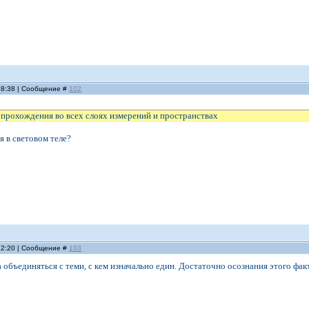
 18:38 | Сообщение #
102
 прохождения во всех слоях измерений и пространствах
 в световом теле?
 22:20 | Сообщение #
103
 объединяться с теми, с кем изначально един. Достаточно осознания этого фак