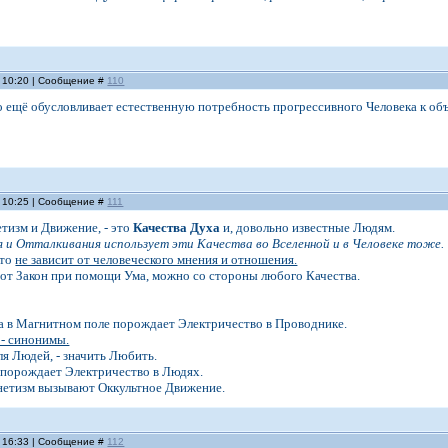
, 10:20 | Сообщение #
110
о ещё обусловливает естественную потребность прогрессивного Человека к о
, 10:25 | Сообщение #
111
тизм и Движение, - это
Качества Духа
и, довольно известные Людям.
и Отталкивания использует эти Качества во Вселенной и в Человеке тоже.
что
не зависит от человеческого мнения и отношения.
тот Закон при помощи Ума, можно со стороны любого Качества.
 в Магнитном поле порождает Электричество в Проводнике.
 - синонимы.
я Людей, - значить Любить.
порождает Электричество в Людях.
нетизм вызывают Оккультное Движение.
, 16:33 | Сообщение #
112