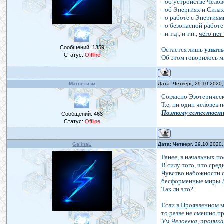
- об устройстве Челов
- об Энергиях и Силах
- о работе с Энергиям
- о безопасной работе
- и т.д., и т.п.,
чего нет
Сообщений:
1359
Остается лишь
узнат
Статус:
Offline
Об этом говорилось мн
Магнетизм
Дата: Четверг, 29.10.2020
Согласно Эзотерическ
Т.е, ни один человек
Поэтому естественна
Сообщений:
463
Статус:
Offline
GalinaL
Дата: Четверг, 29.10.2020
Ранее, в начальных п
В силу того, что сре
Чувство набожности с
бесформенные миры Д
Так ли это?
Если
в Проявленном
м
то разве не смешно п
Ум Человека, проника