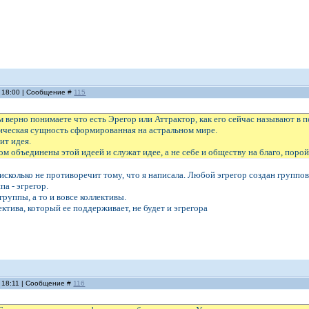
, 18:00 | Сообщение #
115
м верно понимаете что есть Эрегор или Аттрактор, как его сейчас называют в 
тическая сущность сформированная на астральном мире.
ит идея.
ром объединены этой идеей и служат идее, а не себе и обществу на благо, поро
исколько не противоречит тому, что я написала. Любой эгрегор создан групп
па - эгрегор.
 группы, а то и вовсе коллективы.
ктива, который ее поддерживает, не будет и эгрегора
, 18:11 | Сообщение #
116