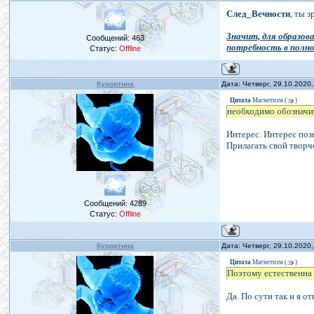
След_Вечности
, ты 
Значит, для образо
Сообщений:
463
потребность в полн
Статус:
Offline
Курортина
Дата: Четверг, 29.10.2020
Цитата
Магнетизм
(
)
необходимо обозначи
Интерес. Интерес поз
Прилагать свой творч
Сообщений:
4289
Статус:
Offline
Курортина
Дата: Четверг, 29.10.2020
Цитата
Магнетизм
(
)
Поэтому естественна
Да. По сути так и я о