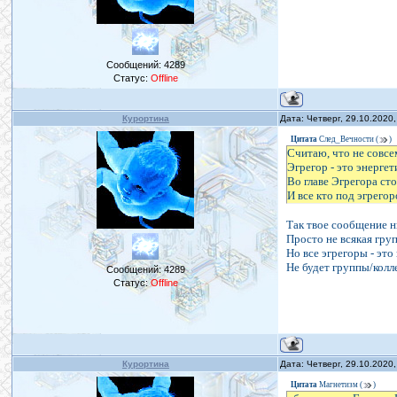
Сообщений:
4289
Статус:
Offline
Курортина
Дата: Четверг, 29.10.2020
Цитата
След_Вечности
(
)
Считаю, что не совсе
Эгрегор - это энерге
Во главе Эгрегора сто
И все кто под эгрего
Так твое сообщение н
Просто не всякая груп
Но все эгрегоры - это
Не будет группы/колле
Сообщений:
4289
Статус:
Offline
Курортина
Дата: Четверг, 29.10.2020
Цитата
Магнетизм
(
)