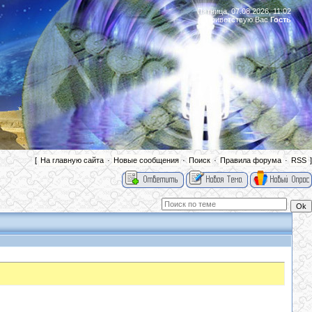
Пятница, 07.08.2026, 11:02
Приветствую Вас
Гость
|
[
На главную сайта
·
Новые сообщения
·
Поиск
·
Правила форума
·
RSS
]