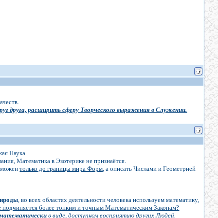
ачеств.
руг друга, расширить сферу Творческого выражения в Служении.
кая Наука.
ания, Математика в Эзотерике не признаётся.
озможен
только до границы мира Форм,
а описать Числами и Геометрией
рироды
, во всех областях деятельности человека используем математику,
 подчиняется более тонким и точным Математическим Законам?
математически
в виде, доступном восприятию других Людей.