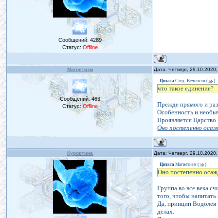
Сообщений:
4289
Статус:
Offline
Магнетизм
Дата: Четверг, 29.10.2020
Цитата
След_Вечности
(
)
что такое единение?
Сообщений:
463
Прежде прямого и раз
Статус:
Offline
Особенность и необыч
Проявляется Царство 
Оно постепенно осаж
Курортина
Дата: Четверг, 29.10.2020
Цитата
Магнетизм
(
)
Оно постепенно осажд
Группа во все века с
того, чтобы напитать
Да, принцип Водолея 
делах.