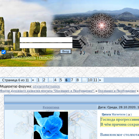
Логин:
Пароль:
запомнить
Забыл пароль
|
Регистрация
«
1
2
…
4
5
7
8
…
10
11
»
Страница
6
из
11
6
Модератор форума:
streaminformation
Форум духовного развития портала "Осознание и Пробуждение".
»
Осознание и Пробуждение
»
Курортина
Дата: Среда, 28.10.2020,
Цитата
Магнетизм
(
)
Господа прогрессивн
В чём причина сохра
Вавилонское столпот