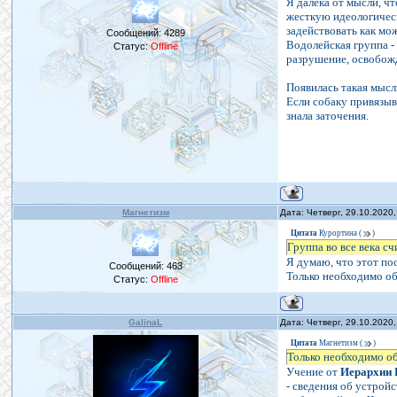
Я далека от мысли, ч
жесткую идеологическ
задействовать как мо
Сообщений:
4289
Водолейская группа -
Статус:
Offline
разрушение, освобожд
Появилась такая мысль
Если собаку привязыва
знала заточения.
Магнетизм
Дата: Четверг, 29.10.2020
Цитата
Курортина
(
)
Группа во все века с
Я думаю, что этот по
Сообщений:
463
Только необходимо о
Статус:
Offline
GalinaL
Дата: Четверг, 29.10.2020
Цитата
Магнетизм
(
)
Только необходимо о
Учение от
Иерархии
- сведения об устрой