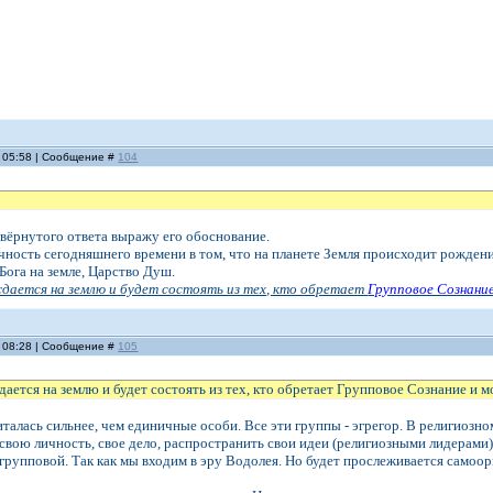
, 05:58 | Сообщение #
104
вёрнутого ответа выражу его обоснование.
ность сегодняшнего времени в том, что на планете Земля происходит рожден
Бога на земле, Царство Душ.
дается на землю и будет состоять из тех, кто обретает
Групповое Сознани
, 08:28 | Сообщение #
105
ается на землю и будет состоять из тех, кто обретает Групповое Сознание и 
читалась сильнее, чем единичные особи. Все эти группы - эгрегор. В религиозн
 свою личность, свое дело, распространить свои идеи (религиозными лидерами)
групповой. Так как мы входим в эру Водолея. Но будет прослеживается самоор