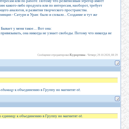
нтересам или по работе. Потому что религиозный эгрегор имеет
ю какого-либо продукта или по интересам, наоборот, требует
его аналогов, и развития творческого пространства.
инцип - Сатурн и Уран: было и сплыло... Создание и тут же
Бывает у меня такое.... Вот она:
е привязывать, она никогда не узнает свободы. Потому что никогда не
Курортина
Сообщение отредактировал
-
Четверг, 29.10.2020, 08:29
 единицу
к объединению в Группу но магнитят её.
единицу к объединению в Группу но магнитят её.