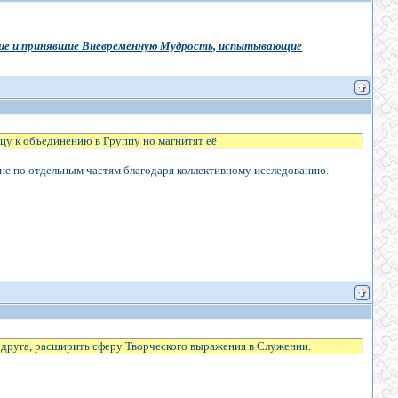
вшие и принявшие Вневременную Мудрость, испытывающие
у к объединению в Группу но магнитят её
а не по отдельным частям благодаря коллективному исследованию.
 друга, расширить сферу Творческого выражения в Служении.