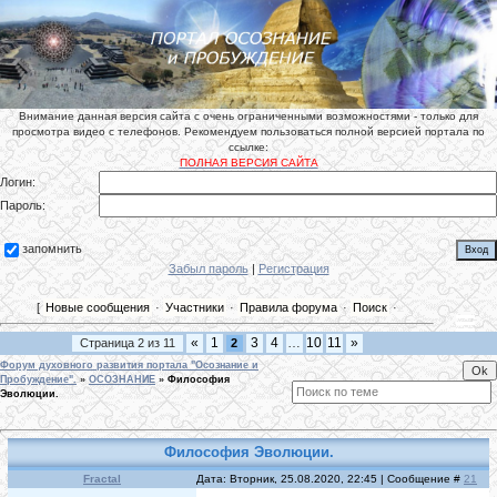
Внимание данная версия сайта с очень ограниченными возможностями - только для
просмотра видео с телефонов. Рекомендуем пользоваться полной версией портала по
ссылке:
ПОЛНАЯ ВЕРСИЯ САЙТА
Логин:
Пароль:
запомнить
Забыл пароль
|
Регистрация
[
Новые сообщения
·
Участники
·
Правила форума
·
Поиск
·
«
1
3
4
…
10
11
»
Страница
2
из
11
2
Форум духовного развития портала "Осознание и
Пробуждение".
»
ОСОЗНАНИЕ
»
Философия
Эволюции.
Философия Эволюции.
Fractal
Дата: Вторник, 25.08.2020, 22:45 | Сообщение #
21