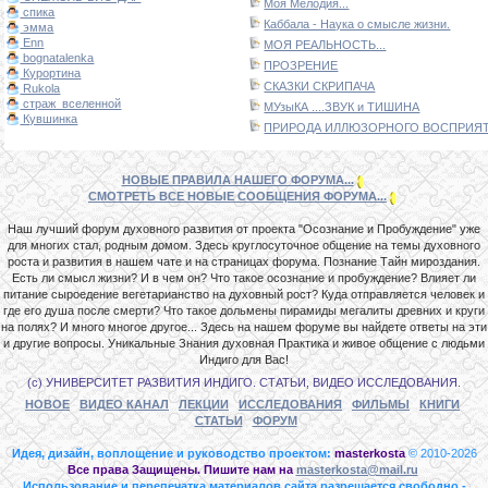
Моя Мелодия...
спика
Каббала - Наука о смысле жизни.
эмма
Enn
МОЯ РЕАЛЬНОСТЬ...
bognatalenka
ПРОЗРЕНИЕ
Курортина
СКАЗКИ СКРИПАЧА
Rukola
страж_вселенной
МУзыКА ....ЗВУК и ТИШИНА
Кувшинка
ПРИРОДА ИЛЛЮЗОРНОГО ВОСПРИЯТИ
НОВЫЕ ПРАВИЛА НАШЕГО ФОРУМА...
СМОТРЕТЬ ВСЕ НОВЫЕ СООБЩЕНИЯ ФОРУМА...
Наш лучший форум духовного развития от проекта "Осознание и Пробуждение" уже
для многих стал, родным домом. Здесь круглосуточное общение на темы духовного
роста и развития в нашем чате и на страницах форума. Познание Тайн мироздания.
Есть ли смысл жизни? И в чем он? Что такое осознание и пробуждение? Влияет ли
питание сыроедение вегетарианство на духовный рост? Куда отправляется человек и
где его душа после смерти? Что такое дольмены пирамиды мегалиты древних и круги
на полях? И много многое другое... Здесь на нашем форуме вы найдете ответы на эти
и другие вопросы. Уникальные Знания духовная Практика и живое общение с людьми
Индиго для Вас!
(с) УНИВЕРСИТЕТ РАЗВИТИЯ ИНДИГО. СТАТЬИ, ВИДЕО ИССЛЕДОВАНИЯ.
НОВОЕ
ВИДЕО КАНАЛ
ЛЕКЦИИ
ИССЛЕДОВАНИЯ
ФИЛЬМЫ
КНИГИ
СТАТЬИ
ФОРУМ
Идея, дизайн, воплощение и руководство проектом:
masterkosta
© 2010-2026
Все права Защищены. Пишите нам на
masterkosta@mail.ru
Использование и перепечатка материалов сайта разрешается свободно -