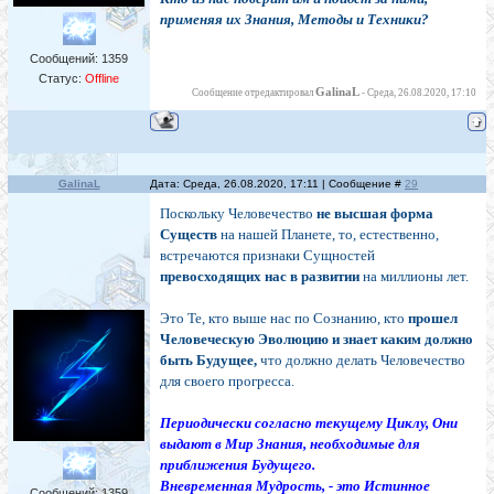
применяя их Знания, Методы и Техники?
Сообщений:
1359
Статус:
Offline
GalinaL
Сообщение отредактировал
-
Среда, 26.08.2020, 17:10
GalinaL
Дата: Среда, 26.08.2020, 17:11 | Сообщение #
29
Поскольку Человечество
не высшая форма
Существ
на нашей Планете, то, естественно,
встречаются признаки Сущностей
превосходящих нас в развитии
на миллионы лет.
Это Те, кто выше нас по Сознанию, кто
прошел
Человеческую Эволюцию и знает каким должно
быть Будущее,
что должно делать Человечество
для своего прогресса.
Периодически согласно текущему Циклу, Они
выдают в Мир Знания, необходимые для
приближения Будущего.
Вневременная Мудрость, - это Истинное
Сообщений:
1359