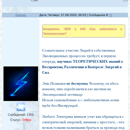
GalinaL
Дата: Четверг, 27.08.2020, 08:03 | Сообщение #
39
Конкретно, ЧЕМ и КАК Они заботятся о
Человечестве?
Сознательное участие Людей в собственных
Эволюционных процессах требует, в первую
очередь,
научных ТЕОРЕТИЧЕСКИХ знаний о
Восприятии, Различении и Контроле Энергий и
Сил.
Эти Познания
не доступны
Человеку, он здесь
новичек, что определяется его местом на
Эволюционной лестнице.
Нельзя самонадеянно и с любопытством лезть
туда без Инструкций.
Сообщений:
1359
Любого Электрика вначале учат как обращаться с
Статус:
Offline
электрической энергией, начиная с простого, - что
нельзя голыми пальчиками браться за провода под