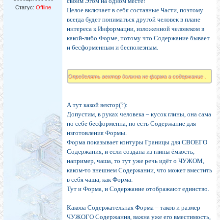
своим Эгом на одном месте!
Статус:
Offline
Целое включает в себя составные Части, поэтому
всегда будет пониматься другой человек в плане
интереса к Информации, изложенной человеком в
какой-либо Форме, потому что Содержание бывает
и бесформенным и бесполезным.
Определять вектор должна не форма а содержание .
А тут какой вектор(?):
Допустим, в руках человека – кусок глины, она сама
по себе бесформенна, но есть Содержание для
изготовления Формы.
Форма показывает контуры Границы для СВОЕГО
Содержания, и если создана из глины ёмкость,
например, чаша, то тут уже речь идёт о ЧУЖОМ,
каком-то внешнем Содержании, что может вместить
в себя чаша, как Форма.
Тут и Форма, и Содержание отображают единство.
Какова Содержательная Форма – таков и размер
ЧУЖОГО Содержания, важна уже его вместимость,