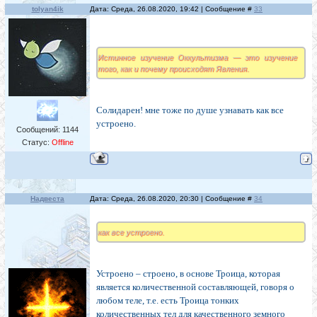
tolyan4ik
Дата: Среда, 26.08.2020, 19:42 | Сообщение #
33
Истинное изучение Оккультизма — это изучение
того, как и почему происходят Явления.
Солидарен! мне тоже по душе узнавать как все
устроено.
Сообщений:
1144
Статус:
Offline
Надвеста
Дата: Среда, 26.08.2020, 20:30 | Сообщение #
34
как все устроено.
Устроено – строено, в основе Троица, которая
является количественной составляющей, говоря о
любом теле, т.е. есть Троица тонких
количественных тел для качественного земного