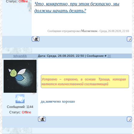
Статус:
Offline
Что, конкретно, при этом безопасно, мы
должны начать делать?
Магнетизм
Сообщение отредактировал
-
Среда, 26.08.2020, 22:03
tolyan4ik
Дата: Среда, 26.08.2020, 22:50 | Сообщение #
36
Устроено – строено, в основе Троица, которая
является количественной составляющей
да,замечено хорошо
Сообщений:
1144
Статус:
Offline