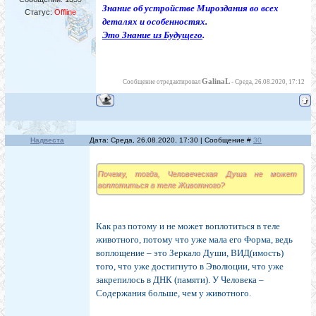
Знание об устройстве Мироздания во всех
Статус:
Offline
деталях и особенностях.
Это Знание из Будущего
.
GalinaL
Сообщение отредактировал
-
Среда, 26.08.2020, 17:12
Надвеста
Дата: Среда, 26.08.2020, 17:30 | Сообщение #
30
Почему, тогда, Человеческая Душа не может
воплотиться в теле Животного?
Как раз потому и не может воплотиться в теле
животного, потому что уже мала его Форма, ведь
воплощение – это Зеркало Души, ВИД(имость)
того, что уже достигнуто в Эволюции, что уже
закрепилось в ДНК (памяти). У Человека –
Содержания больше, чем у животного.