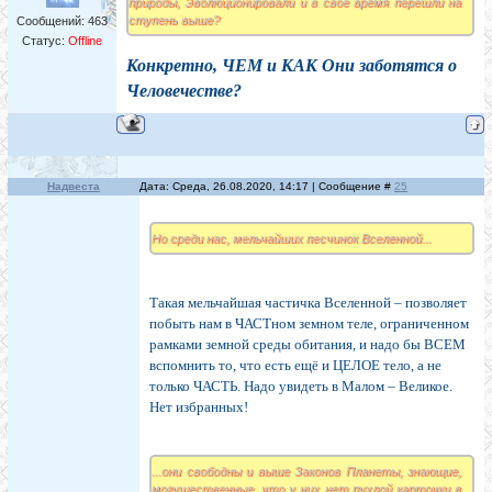
природы, Эволюционировали и в свое время перешли на
ступень выше?
Сообщений:
463
Статус:
Offline
Конкретно, ЧЕМ и КАК Они заботятся о
Человечестве?
Надвеста
Дата: Среда, 26.08.2020, 14:17 | Сообщение #
25
Но среди нас, мельчайших песчинок Вселенной...
Такая мельчайшая частичка Вселенной – позволяет
побыть нам в ЧАСТном земном теле, ограниченном
рамками земной среды обитания, и надо бы ВСЕМ
вспомнить то, что есть ещё и ЦЕЛОЕ тело, а не
только ЧАСТЬ. Надо увидеть в Малом – Великое.
Нет избранных!
...они свободны и выше Законов Планеты, знающие,
могущественные, что у них нет пухлой карточки в