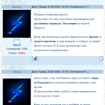
GalinaL
Дата: Среда, 26.08.2020, 16:56 | Сообщение #
27
Немного пофантазируем.
Допустим, что мы способны перемещаться
в
различные периоды Эволюции
на нашей
Планете:
Кому мы можем рассказать фактическую
правду о
нашем времени
, и нам поверят, и пойдут за нами?
Даже человек Х1Х века примет нас как
Сообщений:
1359
психически ненормальных.
Статус:
Offline
GalinaL
Дата: Среда, 26.08.2020, 17:02 | Сообщение #
28
Допустим, у нас на Планете присутствуют
люди
из Будущего
и они рассказывают нам про свое
время.
И призывают идти людей в этом направлении,
используя их опыт.
Кто из нас поверит им и пойдет за ними,