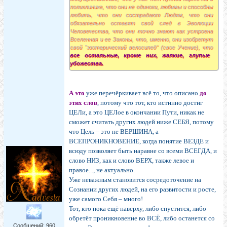
поликлинике, что они не одиноки, любимы и способны
любить, что они сострадают Людям, что они
обязательно оставят свой след в Эволюции
Человечества, что они точно знают как устроена
Вселенная и ее Законы, что, именно, они изобретут
свой "эзотерический велосипед" (свое Учение), что
все остальные, кроме них, жалкие, глупые
убожества.
А это
уже перечёркивает всё то, что описано
до
этих слов
, потому что тот, кто истинно достиг
ЦЕЛи, а это ЦЕЛое в окончании Пути, никак не
сможет считать других людей ниже СЕБЯ, потому
что Цель – это не ВЕРШИНА, а
ВСЕПРОНИКНОВЕНИЕ, когда понятие ВЕЗДЕ и
всюду позволяет быть наравне со всеми ВСЕГДА, и
слово НИЗ, как и слово ВЕРХ, также левое и
правое..., не актуально.
Уже неважным становится сосредоточение на
Сознании других людей, на его развитости и росте,
уже самого Себя – много!
Тот, кто пока ещё наверху, либо спустится, либо
обретёт проникновение во ВСЁ, либо останется со
Сообщений:
960