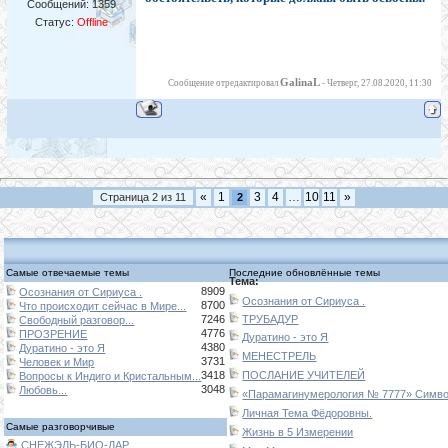
Сообщений:
1359
Статус:
Offline
GalinaL
Сообщение отредактировал
-
Четверг, 27.08.2020, 11:30
«
1
3
4
…
10
11
»
Страница
2
из
11
2
Самые отвечаемые темы
Последние обновлённые темы
Тема:
8909
Осознания от Сириуса .
Осознания от Сириуса .
8700
Что происходит сейчас в Мире...
7246
ТРУБАДУР
Свободный разговор...
4776
ПРОЗРЕНИЕ
Дуратино - это Я
4380
Дуратино - это Я
МЕНЕСТРЕЛЬ
3731
Человек и Мир
3418
ПОСЛАНИЕ УЧИТЕЛЕЙ
Вопросы к Индиго и Кристальным...
3048
Любовь...
«Парамагинумерология № 7777» Символ
Личная Тема Фёдоровны.
Самые разговорчивые
Жизнь в 5 Измерении
СНЕЖЭЛЬ-БИО-ДАР