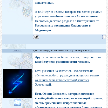
напряжением.
А те Энергии и Силы, которые мы хотим узнать и
управлять ими
более тонкие и более мощные.
Несколько десятков разделов в Инструкциях от
Бессмертных
посвящены Опасностям в
Медитации.
GalinaL
Дата: Четверг, 27.08.2020, 08:05 | Сообщение #
40
Другое, возможно, более важное, - надо знать
на
какой ступени развития стоит человек.
Есть указания на этот счет. Нельзя взять на
обучение
любого, руководствующегося только
желанием (или любопытством) заняться
Эзотерикой.
Есть Общие Заповеди, которые являются
всеобщей обязанностью, не зависящей от расы,
места, времени или непредвиденных
обстоятельств, которые должны быть освоены.