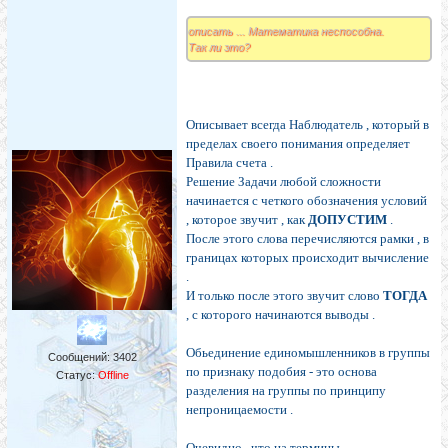
описать ... Математика неспособна.
Так ли это?
Описывает всегда Наблюдатель , который в
пределах своего понимания определяет
Правила счета .
Решение Задачи любой сложности
начинается с четкого обозначения условий
, которое звучит , как
ДОПУСТИМ
.
После этого слова перечисляются рамки , в
границах которых происходит вычисление
.
И только после этого звучит слово
ТОГДА
, с которого начинаются выводы .
Обьединение единомышленников в группы
Сообщений:
3402
по признаку подобия - это основа
Статус:
Offline
разделения на группы по принципу
непроницаемости .
Очевидно , что на термины ,