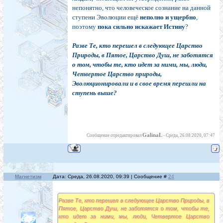
непонятно, что человеческое сознание на данной
ступени Эволюции ещё
неполно и ущербно
,
поэтому
пока сильно искажает Истину
?
Разве Те, кто перешел в следующее Царство
Природы, в Пятое, Царство Душ, не заботятся
о том, чтобы те, кто идет за ними, мы, люди,
Четвертое Царство природы,
Эволюционировали и в свое время перешли на
ступень выше?
GalinaL
Сообщение отредактировал
-
Среда, 26.08.2020, 07:47
Магнетизм
Дата: Среда, 26.08.2020, 09:39 | Сообщение #
24
Разве Те, кто перешел в следующее Царство Природы, в
Пятое, Царство Душ, не заботятся о том, чтобы те,
кто идет за ними, мы, люди, Четвертое Царство