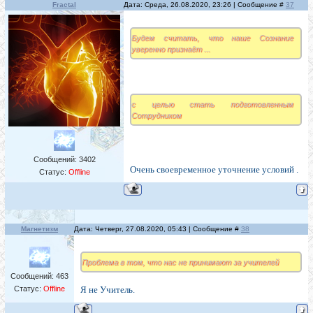
Fractal
Дата: Среда, 26.08.2020, 23:26 | Сообщение #
37
Будем считать, что наше Сознание
уверенно признаёт ...
с целью стать подготовленным
Сотрудником
Сообщений:
3402
Очень своевременное уточнение условий .
Статус:
Offline
Магнетизм
Дата: Четверг, 27.08.2020, 05:43 | Сообщение #
38
Проблема в том, что нас не принимают за учителей
Сообщений:
463
Статус:
Offline
Я не Учитель.