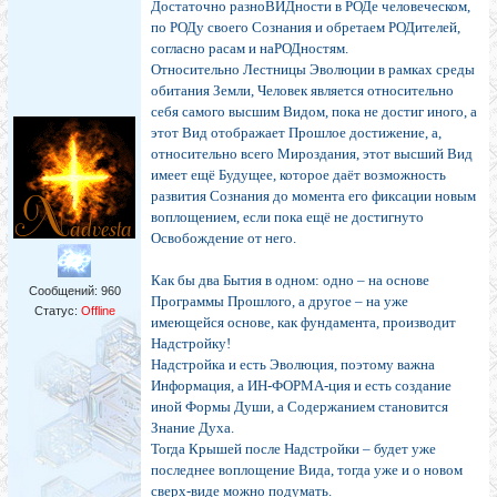
Достаточно разноВИДности в РОДе человеческом,
по РОДу своего Сознания и обретаем РОДителей,
согласно расам и наРОДностям.
Относительно Лестницы Эволюции в рамках среды
обитания Земли, Человек является относительно
себя самого высшим Видом, пока не достиг иного, а
этот Вид отображает Прошлое достижение, а,
относительно всего Мироздания, этот высший Вид
имеет ещё Будущее, которое даёт возможность
развития Сознания до момента его фиксации новым
воплощением, если пока ещё не достигнуто
Освобождение от него.
Как бы два Бытия в одном: одно – на основе
Сообщений:
960
Программы Прошлого, а другое – на уже
Статус:
Offline
имеющейся основе, как фундамента, производит
Надстройку!
Надстройка и есть Эволюция, поэтому важна
Информация, а ИН-ФОРМА-ция и есть создание
иной Формы Души, а Содержанием становится
Знание Духа.
Тогда Крышей после Надстройки – будет уже
последнее воплощение Вида, тогда уже и о новом
сверх-виде можно подумать.