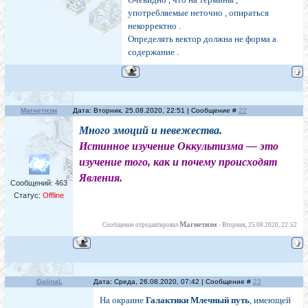
употребляемые неточно , опираться
некорректно .
Определять вектор должна не форма а
содержание .
Магнетизм
Дата: Вторник, 25.08.2020, 22:51 | Сообщение #
22
Много эмоций и невежества.
Истинное изучение Оккультизма — это
изучение того, как и почему происходят
Явления.
Сообщений:
463
Статус:
Offline
Магнетизм
Сообщение отредактировал
-
Вторник, 25.08.2020, 22:52
GalinaL
Дата: Среда, 26.08.2020, 07:42 | Сообщение #
23
На окраине
Галактики Млечный путь
, имеющей