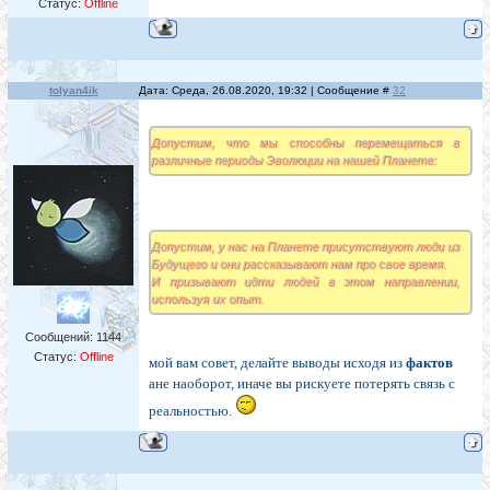
Статус:
Offline
tolyan4ik
Дата: Среда, 26.08.2020, 19:32 | Сообщение #
32
Допустим, что мы способны перемещаться в
различные периоды Эволюции на нашей Планете:
Допустим, у нас на Планете присутствуют люди из
Будущего и они рассказывают нам про свое время.
И призывают идти людей в этом направлении,
используя их опыт.
Сообщений:
1144
Статус:
Offline
мой вам совет, делайте выводы исходя из
фактов
ане наоборот, иначе вы рискуете потерять связь с
реальностью.