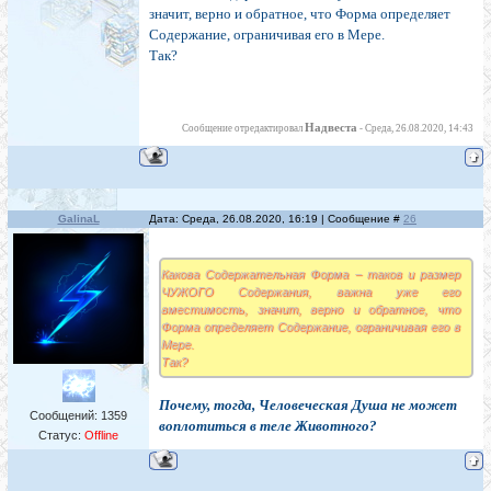
значит, верно и обратное, что Форма определяет
Содержание, ограничивая его в Мере.
Так?
Надвеста
Сообщение отредактировал
-
Среда, 26.08.2020, 14:43
GalinaL
Дата: Среда, 26.08.2020, 16:19 | Сообщение #
26
Какова Содержательная Форма – таков и размер
ЧУЖОГО Содержания, важна уже его
вместимость, значит, верно и обратное, что
Форма определяет Содержание, ограничивая его в
Мере.
Так?
Почему, тогда, Человеческая Душа не может
Сообщений:
1359
воплотиться в теле Животного?
Статус:
Offline