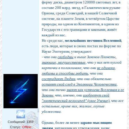
форму диска, диаметром 120000 световых лет, в
составе 200 млрд. звезд, в Галактическом рукаве
Ориона, среди Созвездий, в нашей Солнечной
системе, на планете Земля, в четвёртом Царстве
природы, на одном из Континентов, в одном из
Государств с его границами и законами, живёт
каждый из нас.
Но среди нас,
мельчайших песчинок Вселенной
,
есть люди, которые в своих постах на форуме по
Науке Эзотеризм, утверждают:
-
что они
свободны
и выше Законов Планеты,
знающие, могущественные
, что у них нет пухлой
карточки в поликлинике, что они
не одиноки,
любимы и способны любить
, что они
сострадают Людям
, что они обязательно
оставят свой след в Эволюции Человечества
,
что они точно
знают как устроена Вселенная и ее
Законы
, что, именно, они
изобретут свой
"эзотерический велосипед" (свое Учение)
, что все
остальные, кроме них, жалкие, глупые
убожества.
Сообщений:
1359
Однако, более ли менее
здраво мыслящим
Статус:
Offline
людям
, читающим их утверждения, разве