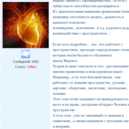
Индекс связан и с Проницаемостью , то есть с
гибкостью и способностью расширяться .
И с практическими навыками применения Знан
например способность целить , дальность и
диапазон телепатии ,
ясновидение , яснознание , и т.д. и разного род
взаимодействие с пространством ...
Если чуть подробнее ... все , кто работает с
пространством , проходит определенные этапы
которые могли бы как-то обозначить
шкалу Индекса .
Сообщений:
3402
Теория из книг совсем не в счет , рассматрива
Статус:
Offline
именно применение в повседневном опыте .
Например , есть этап бытовой магии , там
работают со знаками пространства , рунами ,
картами , оберегами , амулетами , заговорами ,
зельями .
Этот этап четко указывает на принадлежность
касте и на права , которыми обладает Человек 
пространстве .
А есть этап , уже не связанный со знаками и
символами , а связан напрямую с потоками эн
и вихрями ,