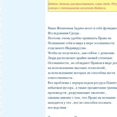
Индекс должны распространить сами люди. Рес
связан с потенциалом носителя Индекса.
Наша Жизненная Задача несет в себе функцию
Исследования Среды .
Поэтому очень удобно привязать Право на
Познавание себя и мира к мере осознанности
отдельного Индивидуума .
Чтобы не получилось , как сейчас с деньгами .
Люди располагают крайне низкой степенью
Осознанности , но обладают Правом в виде де
на использование высоких технологий ,
за использование которых не способны нести
ответственность .
Все проблемы с перерасходом ресурса Планет
избытком мусора , а также процветание грязн
производств , разрушающих экологию ,
связаны именно с тем , что Право на познание
находится у тех , кто не способен осознать
последствия .