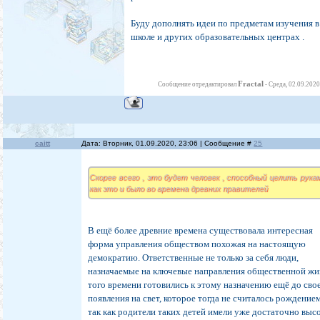
Буду дополнять идеи по предметам изучения в
школе и других образовательных центрах .
Fractal
Сообщение отредактировал
-
Среда, 02.09.2020
caitt
Дата: Вторник, 01.09.2020, 23:06 | Сообщение #
25
Скорее всего , это будет человек , способный целить рукам
как это и было во времена древних правителей
В ещë более древние времена существовала интересная
форма управления обществом похожая на настоящую
демократию. Ответственные не только за себя люди,
назначаемые на ключевые направления общественной жи
того времени готовились к этому назначению ещë до сво
появления на свет, которое тогда не считалось рождением
так как родители таких детей имели уже достаточно выс