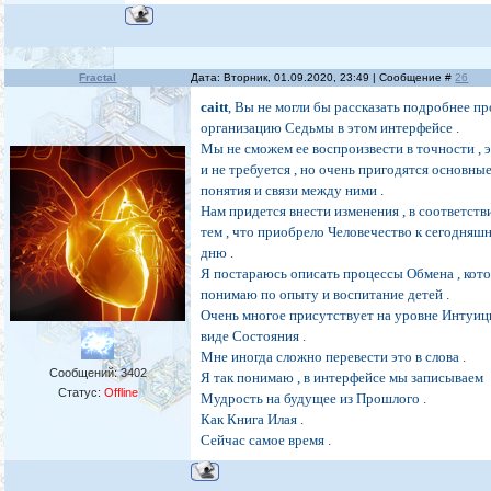
Fractal
Дата: Вторник, 01.09.2020, 23:49 | Сообщение #
26
caitt
, Вы не могли бы рассказать подробнее пр
организацию Седьмы в этом интерфейсе .
Мы не сможем ее воспроизвести в точности , 
и не требуется , но очень пригодятся основны
понятия и связи между ними .
Нам придется внести изменения , в соответств
тем , что приобрело Человечество к сегодняш
дню .
Я постараюсь описать процессы Обмена , кот
понимаю по опыту и воспитание детей .
Очень многое присутствует на уровне Интуиц
виде Состояния .
Мне иногда сложно перевести это в слова .
Сообщений:
3402
Я так понимаю , в интерфейсе мы записываем
Статус:
Offline
Мудрость на будущее из Прошлого .
Как Книга Илая .
Сейчас самое время .