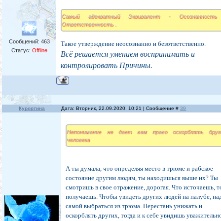
Самый адекватный Эквивалент - Осознанност
Ответственность .
Сообщений:
463
Такое утверждение неосознанно и безответственно.
Статус:
Offline
Всё решается умением воспринимать и
контролировать Причины.
Курортина
Дата: Вторник, 22.09.2020, 10:21 | Сообщение #
39
Непонимание не дает вам право оскорблять друг
человека
А ты думала, что определяя место в трюме и рабское
состояние другим людям, ты находишься выше их? Ты
смотришь в свое отражение, дорогая. Что источаешь, т
получаешь. Чтобы увидеть других людей на палубе, на
самой выбраться из трюма. Перестань унижать и
оскорблять других, тогда и к себе увидишь уважительн