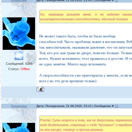
Курортина
Дата: Понедельник, 21.09.2020, 23:06 | Сообщение #
35
Ок, например возьмем меня, я не наделен никак
вышеперечисленными способностями, обычный человек.
Не может такого быть, чтобы не было вообще
способностей. Часто проблема лежит в воспитании. Ре
так завоспитывали, оказывали давление, что он запутал
Тем, кто рос как трава во дворе, повезло больше. Только
всего. Нужно вспомнить, чтот нравилось в детстве. И э
Сообщений:
4289
не одно занятие. Много надо вспомнить
Статус:
Offline
А сверхспособности уже приоткрыты у многих, если н
всех ( но это дело времени только)
Курортина
Дата: Понедельник, 21.09.2020, 23:12 | Сообщение #
36
Fractal, Суть вопроса в том, как не допустить паразитиз
виде бездельников, строящих с себя "духовных" и требую
за это ресурс, статус и прочии регалии