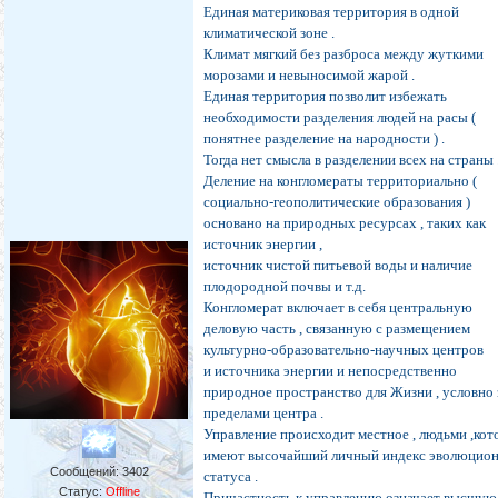
Единая материковая территория в одной
климатической зоне .
Климат мягкий без разброса между жуткими
морозами и невыносимой жарой .
Единая территория позволит избежать
необходимости разделения людей на расы (
понятнее разделение на народности ) .
Тогда нет смысла в разделении всех на страны 
Деление на конгломераты территориально (
социально-геополитические образования )
основано на природных ресурсах , таких как
источник энергии ,
источник чистой питьевой воды и наличие
плодородной почвы и т.д.
Конгломерат включает в себя центральную
деловую часть , связанную с размещением
культурно-образовательно-научных центров
и источника энергии и непосредственно
природное пространство для Жизни , условно 
пределами центра .
Управление происходит местное , людьми ,ко
имеют высочайший личный индекс эволюцио
Сообщений:
3402
статуса .
Статус:
Offline
Причастность к управлению означает высшую