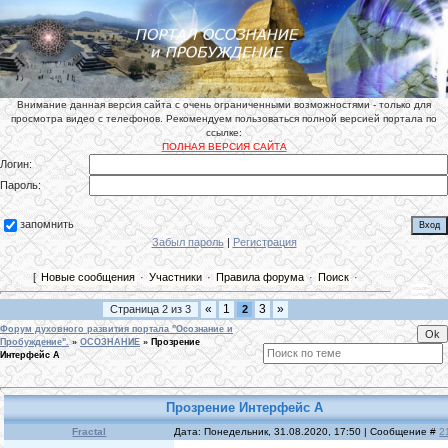
Внимание данная версия сайта с очень ограниченными возможностями - только для
просмотра видео с телефонов. Рекомендуем пользоваться полной версией портала по
ссылке:
ПОЛНАЯ ВЕРСИЯ САЙТА
Логин:
Пароль:
запомнить
Забыл пароль
|
Регистрация
[
Новые сообщения
·
Участники
·
Правила форума
·
Поиск
·
«
1
3
»
Страница
2
из
3
2
Форум духовного развития портала "Осознание и
Пробуждение".
»
ОСОЗНАНИЕ
»
Прозрение
Интерфейс А
Прозрение Интерфейс А
Fractal
Дата: Понедельник, 31.08.2020, 17:50 | Сообщение #
2