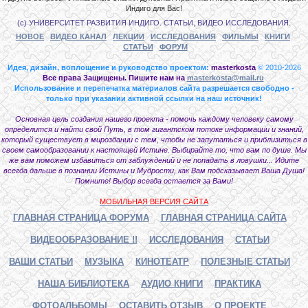
Индиго для Вас!
(с) УНИВЕРСИТЕТ РАЗВИТИЯ ИНДИГО. СТАТЬИ, ВИДЕО ИССЛЕДОВАНИЯ.
НОВОЕ
ВИДЕО КАНАЛ
ЛЕКЦИИ
ИССЛЕДОВАНИЯ
ФИЛЬМЫ
КНИГИ
СТАТЬИ
ФОРУМ
Идея, дизайн, воплощение и руководство проектом:
masterkosta
© 2010-2026
Все права Защищены. Пишите нам на
masterkosta@mail.ru
Использование и перепечатка материалов сайта разрешается свободно -
только при указании активной ссылки на наш источник!
Основная цель создания нашего проекта - помочь каждому человеку самому
определится и найти свой Путь, в том гигантском потоке информации и знаний,
который существует в мироздании с тем, чтобы не запутаться и приблизиться в
своем самообразовании к настоящей Истине. Выбирайте то, что вам по душе. Мы
же вам поможем избавиться от заблуждений и не попадать в ловушки... Идите
всегда дальше в познании Истины и Мудрости, как Вам подсказывает Ваша Душа!
Помните! Выбор всегда остается за Вами!
МОБИЛЬНАЯ ВЕРСИЯ САЙТА
ГЛАВНАЯ СТРАНИЦА ФОРУМА
ГЛАВНАЯ СТРАНИЦА САЙТА
ВИДЕООБРАЗОВАНИЕ !!
ИССЛЕДОВАНИЯ
СТАТЬИ
ВАШИ СТАТЬИ
МУЗЫКА
КИНОТЕАТР
ПОЛЕЗНЫЕ СТАТЬИ
НАША БИБЛИОТЕКА
АУДИО КНИГИ
ПРАКТИКА
ФОТОАЛЬБОМЫ
ОСТАВИТЬ ОТЗЫВ
О ПРОЕКТЕ