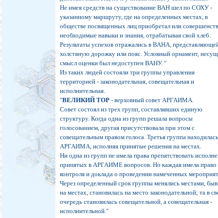
Не имея средств на существование ВАН шел по СОХУ -
указанному маршруту, где на определенных местах, в
обществе посвященных лиц приобретал или совершенст
необходимые навыки и знания, отрабатывая свой хлеб.
Результаты успехов отражались в ВАНА, представляюще
холстяную дорожку или пояс. Условный орнамент, несу
смысл оценки был недоступен ВАНУ. "
Из таких людей состояли три группы управления
территорией - законодательная, совещательная и
исполнительная.
"
ВЕЛИКИЙ ТОР
- верховный совет АРГАИМА.
Совет состоял из трех групп, составлявших единую
структуру. Когда одна из групп решала вопросы
голосованием, другая присутствовала при этом с
совещательным правом голоса. Третья группа находилась
АРГАИМА, исполняя принятые решения на местах.
Ни одна из групп не имела права препятствовать исполн
принятых в АРГАИМЕ вопросов. Но каждая имела право
контроля и доклада о проведении намеченных мероприят
Через определенный срок группы менялись местами, бы
на местах, становилась на место законодательной; та в с
очередь становилась совещательной, а совещательная -
исполнительной."