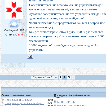
просто и понятно.
Совершенствование тела это умение управлять каждой
частью тела и чувствовать её, а затем и всем телом.
Духовное совершенствование это управление каждой ча
души и её ощущение, а затем всей душой.
Части сейчас многие представляют как тела ( астральное,
ментальное и т.д.).
Сообщений:
207
Как ребенок совершенствует руку- 10000 раз пытается
Статус:
Offline
схватить погремушку. Стать великим пианистом - 10000
часов занятий.
10000 медитаций, и вы будете чувствовать душой и
управлять.
«
1
3
»
Страница
2
из
3
2
Самые отвечаемые темы
Последние обновлённые темы
Тема:
8908
Осознания от Сириуса .
МЕНЕСТРЕЛЬ
8700
Что происходит сейчас в Мире...