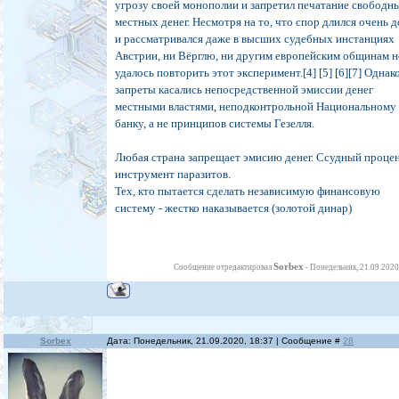
угрозу своей монополии и запретил печатание свободн
местных денег. Несмотря на то, что спор длился очень д
и рассматривался даже в высших судебных инстанциях
Австрии, ни Вёрглю, ни другим европейским общинам н
удалось повторить этот эксперимент.[4] [5] [6][7] Однак
запреты касались непосредственной эмиссии денег
местными властями, неподконтрольной Национальному
банку, а не принципов системы Гезелля.
Любая страна запрещает эмисию денег. Ссудный процен
инструмент паразитов.
Тех, кто пытается сделать независимую финансовую
систему - жестко наказывается (золотой динар)
Sorbex
Сообщение отредактировал
-
Понедельник, 21.09.2020
Sorbex
Дата: Понедельник, 21.09.2020, 18:37 | Сообщение #
28