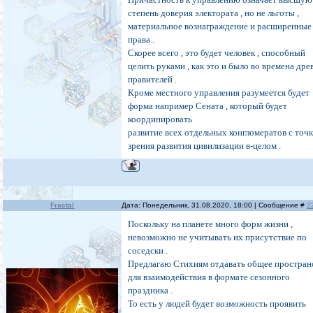
степень доверия электората , но не льготы ,
материальное вознаграждение и расширенные
права .
Скорее всего , это будет человек , способный
целить руками , как это и было во времена дре
правителей .
Кроме местного управления разумеется будет
форма например Сената , который будет
координировать
развитие всех отдельных конгломератов с точ
зрения развития цивилизации в-целом .
Fractal
Дата: Понедельник, 31.08.2020, 18:00 | Сообщение #
2
Поскольку на планете много форм жизни ,
невозможно не учитывать их присутствие по
соседски .
Предлагаю Стихиям отдавать общее простран
для взаимодействия в формате сезонного
праздника .
То есть у людей будет возможность проявить