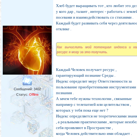
Хлеб будет выращивать тот , кто любит это дел
у кого дар , талант , интерес - работать с землей
посевами и взаимодействовать со стихиями .
Каждый будет развивать себя через деятельнос
отклике .
Как вычислить мой потенциал индекса и ка
ресурс я могу за это получить.
Каждый Человек получает ресурс ,
гарантирующий познание Среды .
Индекс определит меру Ответственности за
пользование приобретенными инструментами
Сообщений:
3402
познания .
Статус:
Offline
А зачем тебе нужны технологии , связанные
например с телепатией или целительством ,
которых у тебя пока еще нет ?
Индекс определяется не теоретическими знан
, а реальными практическими , которые неизб
себя проявляют в Пространстве ,
когда Человек действительно ими обладает .