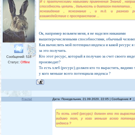
И с практическими навыками применения Знаний , напри
способность целить , дальность и диапазон телепатии ,
ясновидение , яснознание , и т.д. и разного р
взаимодействие с пространством ...
Ок, например возьмем меня, я не наделен никакими
вышеперечисленными способностями, обычный челове
Как вычислить мой потенциал индекса и какой ресурс я
за это получить.
Кто этот ресурс, который я получаю за счет своего инде
Сообщений:
518
производит?
Статус:
Offline
То есть хлеб (ресурс) должен кто то вырастить, видимо 
у кого меньше всего потенциала индекса ?
Fractal
Дата: Понедельник, 21.09.2020, 22:05 | Сообщение #
3
То есть хлеб (ресурс) должен кто то вырасти
видимо тот, у кого меньше всего потенци
индекса ?