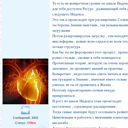
То есть на конкретном уровне по шкале Индек
для тебя доступен Ресурс , развивающий тебя 
следущего Индекса .
Это так и происходит при расширениях Сознан
ты берешь Знания пакетами , так называемым
загрузками .
Потом разархивируешь загрузку , там находят
мыслеформы , всякие ясно-сидхи и во всем эт
четкая структура .
Как бы ты ни форсировал этот процесс , прих
ровно столько , сколько в тебя помещается .
Прочитанная теория , которую ты очень хоро
запомнил , не проявляет знаний на практике .
Конкретнее , недостаточно уметь читать и зна
инструкцию к Знанию , значение имеет только 
умеешь ли ты её применять в Жизни .
Поэтому паразитарным схемам некуда
прикрепиться .
И рост по шкале Индекса тоже происходит
постепенно , соразмерно расширениям .
Тогда самые знающие будут осознавать развит
Цивилизации и работать с явлениями планетар
Сообщений:
3402
масштаба .
Статус:
Offline