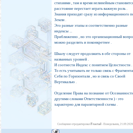
стихиями , там и время нелинейным становитс
расстояние перестает играть важную роль .
Знания приходят сразу из информационного п
Земли .
Это разные этапы и соответственно разные
индексы ...
Приближенно , но это организационный вопро
можно разделить и поконкретнее .
Шкалу следует продолжить в обе стороны от
названных уровней .
И соотнести Индекс с понятием Целостности .
То есть учитывать не только связь с Фрагмент
Себя по Горизонтали , но и связь со Своей
Вертикалью .
Отделение Права на познание от Осознанности
другими словами Ответственности ) - это
характерно для паразитарной схемы .
Fractal
Сообщение отредактировал
-
Понедельник, 21.09.2020