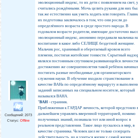
эволюционный индекс, то их дети с появлением на свет, 
считались рождëнными. Мочь целить руками для них бы
так же естественно как уметь ходить или говорить. Главн
их подготовка заключалось в том, что они росли до
определëнного возраста в среде простого народа. В
годовалом возрасте родители, имеющие достаточно выс
эволюционный индекс, анонимно передавали мальчика н
воспитание в какое либо СЕЛИЩЕ бездетной женщине.
Мальчик рос, хранимый и оберегаемый кровом всего
племени, постигая житейские тонкости. Скрытный надзо
являлся постоянным спутником развивающейся личности
достижению же совершеннолетия такой ребëнок начинал
постигать разные необходимые для организаторского
служения науки. В обучение входило странствование в
качестве ВАНа по определëнному маршруту и выполнен
заданий записанных на специальном носителе, который
назывался ВАНА.
"
ВАН
- странник.
Приближенная к ГАРДАР личность, которой предстояло 
дальнейшем управлять вверенной территорией, помимо
Сообщений:
2073
полученных знаний, познавала тот или иной вопрос в
Статус:
Offline
реальном представлении. Такое лицо пускалось в мир, в
качестве странника. Человек шел не только созерцать
действительность, но и учиться жизни у самой жизни.