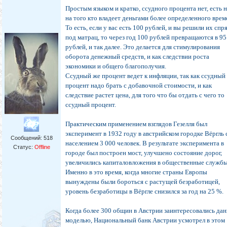
Простым языком и кратко, ссудного процента нет, есть 
на того кто владеет деньгами более определенного врем
То есть, если у вас есть 100 рублей, и вы решили их спр
под матрац, то через год 100 рублей превращаются в 95
рублей, и так далее. Это делается для стимулирования
оборота денежный средств, и как следствии роста
экономики и общего благополучия.
Ссудный же процент ведет к инфляции, так как ссудный
процент надо брать с добавочной стоимости, и как
следствие растет цена, для того что бы отдать с чего то
ссудный процент.
Практическим применением взглядов Гезелля был
эксперимент в 1932 году в австрийском городке Вёргль 
Сообщений:
518
населением 3 000 человек. В результате эксперимента в
Статус:
Offline
городе был построен мост, улучшено состояние дорог,
увеличились капиталовложения в общественные службы
Именно в это время, когда многие страны Европы
вынуждены были бороться с растущей безработицей,
уровень безработицы в Вёргле снизился за год на 25 %.
Когда более 300 общин в Австрии заинтересовались да
моделью, Национальный банк Австрии усмотрел в этом