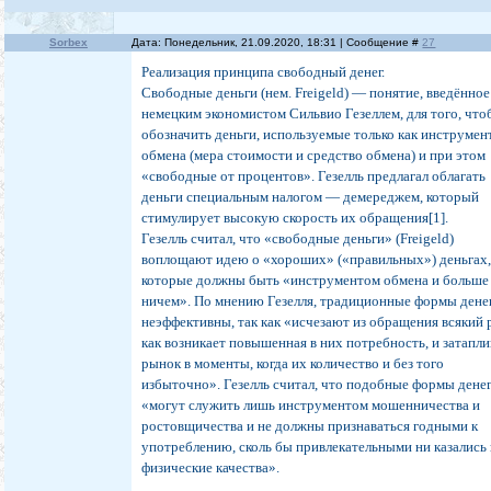
Sorbex
Дата: Понедельник, 21.09.2020, 18:31 | Сообщение #
27
Реализация принципа свободный денег.
Свободные деньги (нем. Freigeld) — понятие, введённое
немецким экономистом Сильвио Гезеллем, для того, чт
обозначить деньги, используемые только как инструмен
обмена (мера стоимости и средство обмена) и при этом
«свободные от процентов». Гезелль предлагал облагать
деньги специальным налогом — демереджем, который
стимулирует высокую скорость их обращения[1].
Гезелль считал, что «свободные деньги» (Freigeld)
воплощают идею о «хороших» («правильных») деньгах
которые должны быть «инструментом обмена и больше
ничем». По мнению Гезелля, традиционные формы дене
неэффективны, так как «исчезают из обращения всякий р
как возникает повышенная в них потребность, и затапл
рынок в моменты, когда их количество и без того
избыточно». Гезелль считал, что подобные формы дене
«могут служить лишь инструментом мошенничества и
ростовщичества и не должны признаваться годными к
употреблению, сколь бы привлекательными ни казались
физические качества».