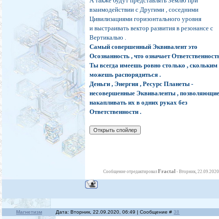
А также будут представлять Землю при
взаимодействии с Другими , соседними
Цивилизациями горизонтального уровня
и выстраивать вектор развития в резонансе с
Вертикалью .
Самый совершенный Эквивалент это
Осознанность , что означает Ответственность
Ты всегда имеешь ровно столько , скольким
можешь распорядиться .
Деньги , Энергия , Ресурс Планеты -
несовершенные Эквиваленты , позволяющи
накапливать их в одних руках без
Ответственности .
Fractal
Сообщение отредактировал
-
Вторник, 22.09.2020
Магнетизм
Дата: Вторник, 22.09.2020, 06:49 | Сообщение #
38