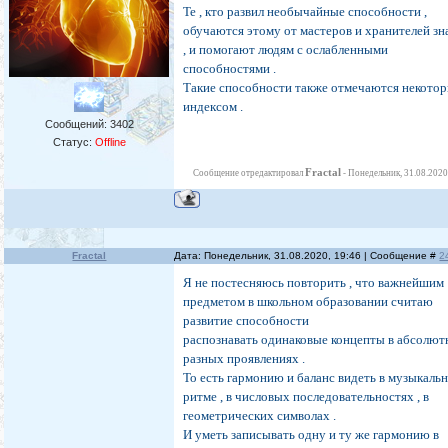
Те , кто развил необычайные способности ,
обучаются этому от мастеров и хранителей зн
, и помогают людям с ослабленными
способностями .
Такие способности также отмечаются некото
индексом .
Сообщений:
3402
Статус:
Offline
Fractal
Сообщение отредактировал
-
Понедельник, 31.08.2020
Fractal
Дата: Понедельник, 31.08.2020, 19:46 | Сообщение #
2
Я не постесняюсь повторить , что важнейшим
предметом в школьном образовании считаю
развитие способности
распознавать одинаковые концепты в абсолют
разных проявлениях .
То есть гармонию и баланс видеть в музыкаль
ритме , в числовых последовательностях , в
геометрических символах .
И уметь записывать одну и ту же гармонию в