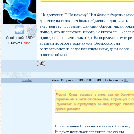
"Не допустить"? Но почему? Чем больше будешь оказы
давление на таких, тем больше будешь подпитывать
энергией эту программу. Они сами сбросят маски, когд
поймут, что их спектакль никому не интересен. А если 
приверженцы, значит, так надо. На определенном отрез
Сообщений:
4289
времени их работа тоже нужна. Возможно, они
Статус:
Offline
разговаривают на более понятном языке, дают более
простые образы...
Fractal
Дата: Вторник, 22.09.2020, 06:39 | Сообщение #
37
Fractal, Суть вопроса в том, как не допуст
паразитизм в виде бездельников, строящих с с
"духовных" и требующих за это ресурс, стату
прочии регалии
Привязывание Права на познание к Личному
Индексу исключает паразитарные схемы .