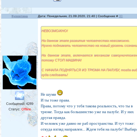
Курортина
Дата: Понедельник, 21.09.2020, 21:40 | Сообщение #
30
НЕВОЗМОЖНО!
На данном этапе развития человечества невозможно.
Нужно поднимать человечество на новый уровень сознани
На данном этапе, включается механизм самоуничтожен
потому СТОП МАШИНА!
С НАЧАЛА ПОДНЯТЬСЯ ИЗ ТРЮМА НА ПАЛУБУ, тогда вид
куда следовать!
Не шуми
И ты тоже права.
Сообщений:
4289
Права, потому что у тебя такова реальность, что ты в
Статус:
Offline
трюме. Тогда как большинство уже на палубе. И у них
другая правда.
И человек уже давно не раб пространства. И тут тоже:
откуда взгляд направлен... Ждем тебя на палубе! Выбир