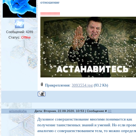
отношение
!!!!!!!!!!!!!!!!
Сообщений:
4289
Статус:
Offline
Прикрепления:
3093554.jpg
(93.2 Kb)
arismoksha
Дата: Вторник, 22.09.2020, 10:53 | Сообщение #
40
Духовное совершенствование многими понимается как
получение таинственных знаний и умений. Но если пров
аналогию с совершенствованием тела, то можно определ