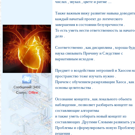
числах , звуках , цвете и ритме ....
Также важным вижу развитие навыка доводит
каждый начатый проект до логического
завершения в состоянии безупречности .
То есть уметь нести ответственность за начато
дело .
Соответственно , как дисциплина , хороша буд
наука связывать Причину и Следствие с
вариативным исходом .
Предмет о воздействии энтропией и Хаосом н
пространство тоже изучать нужно .
Причем с обучением разархивации Хаоса , как
Сообщений:
3402
основы целительства .
Статус:
Offline
Осознание концепта , как локального обьекта
наблюдения , позволяет разбирать концепт на
составляющие алгоритмы
и также уметь собирать новый концепт из
составляющих .Другими Словами развязать уз
Проблемы и сформулировать новую Проблему
решения .