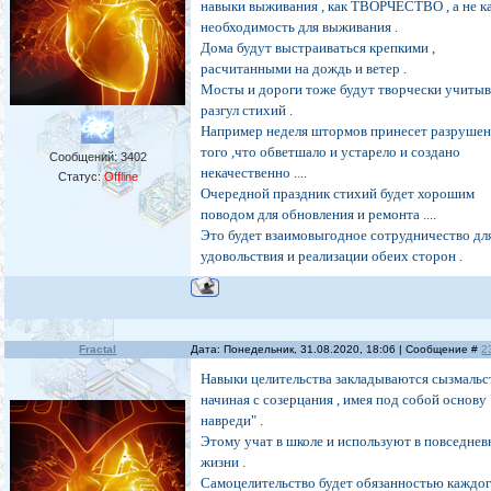
навыки выживания , как ТВОРЧЕСТВО , а не к
необходимость для выживания .
Дома будут выстраиваться крепкими ,
расчитанными на дождь и ветер .
Мосты и дороги тоже будут творчески учитыв
разгул стихий .
Например неделя штормов принесет разруше
того ,что обветшало и устарело и создано
Сообщений:
3402
некачественно ....
Статус:
Offline
Очередной праздник стихий будет хорошим
поводом для обновления и ремонта ....
Это будет взаимовыгодное сотрудничество дл
удовольствия и реализации обеих сторон .
Fractal
Дата: Понедельник, 31.08.2020, 18:06 | Сообщение #
2
Навыки целительства закладываются сызмальст
начиная с созерцания , имея под собой основу 
навреди" .
Этому учат в школе и используют в повседне
жизни .
Самоцелительство будет обязанностью каждог