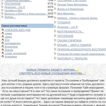
7246
ПОСЛАНИЕ УЧИТЕЛЕЙ
Свободный разговор...
4776
ПРОЗРЕНИЕ
Личная Тема Фёдоровны.
4379
Дуратино - это Я
Жизнь в 5 Измерении
3731
Человек и Мир
3418
Моя Мелодия...
Вопросы к Индиго и Кристальным...
3048
Любовь...
Каббала - Наука о смысле жизни.
ТРУБАДУР
Самые разговорчивые
Дуратино - это Я
СНЕЖЭЛЬ-БИО-ДАР
МОЯ РЕАЛЬНОСТЬ...
спика
ПРОЗРЕНИЕ
эмма
Enn
СКАЗКИ СКРИПАЧА
bognatalenka
МУзыКА ....ЗВУК и ТИШИНА
Курортина
ПРИРОДА ИЛЛЮЗОРНОГО ВОСПРИЯТИ
Rukola
страж_вселенной
Реальная История нашей цивилизации.
Кувшинка
РАЗГОВОР С ТВОРЦОМ
НОВЫЕ ПРАВИЛА НАШЕГО ФОРУМА...
СМОТРЕТЬ ВСЕ НОВЫЕ СООБЩЕНИЯ ФОРУМА...
Наш лучший форум духовного развития от проекта "Осознание и Пробуждение" уже
для многих стал, родным домом. Здесь круглосуточное общение на темы духовного
роста и развития в нашем чате и на страницах форума. Познание Тайн мироздания.
Есть ли смысл жизни? И в чем он? Что такое осознание и пробуждение? Влияет ли
питание сыроедение вегетарианство на духовный рост? Куда отправляется человек и
где его душа после смерти? Что такое дольмены пирамиды мегалиты древних и круги
на полях? И много многое другое... Здесь на нашем форуме вы найдете ответы на эти
и другие вопросы. Уникальные Знания духовная Практика и живое общение с людьми