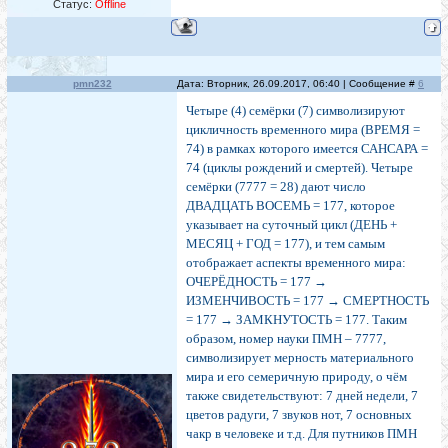
Статус:
Offline
pmn232
Дата: Вторник, 26.09.2017, 06:40 | Сообщение #
6
Четыре (4) семёрки (7) символизируют
цикличность временного мира (ВРЕМЯ =
74) в рамках которого имеется САНСАРА =
74 (циклы рождений и смертей). Четыре
семёрки (7777 = 28) дают число
ДВАДЦАТЬ ВОСЕМЬ = 177, которое
указывает на суточный цикл (ДЕНЬ +
МЕСЯЦ + ГОД = 177), и тем самым
отображает аспекты временного мира:
ОЧЕРЁДНОСТЬ = 177 →
ИЗМЕНЧИВОСТЬ = 177 → СМЕРТНОСТЬ
= 177 → ЗАМКНУТОСТЬ = 177. Таким
образом, номер науки ПМН – 7777,
символизирует мерность материального
мира и его семеричную природу, о чём
также свидетельствуют: 7 дней недели, 7
цветов радуги, 7 звуков нот, 7 основных
чакр в человеке и т.д. Для путников ПМН