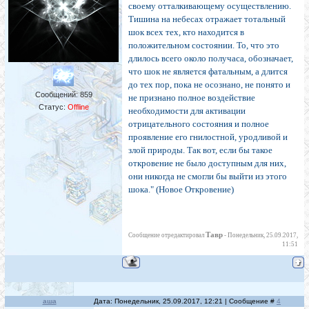
своему отталкивающему осуществлению.
Тишина на небесах отражает тотальный
шок всех тех, кто находится в
положительном состоянии. То, что это
длилось всего около получаса, обозначает,
что шок не является фатальным, а длится
до тех пор, пока не осознано, не понято и
Сообщений:
859
не признано полное воздействие
Статус:
Offline
необходимости для активации
отрицательного состояния и полное
проявление его гнилостной, уродливой и
злой природы. Так вот, если бы такое
откровение не было доступным для них,
они никогда не смогли бы выйти из этого
шока." (Новое Откровение)
Тавр
Сообщение отредактировал
-
Понедельник, 25.09.2017,
11:51
аша
Дата: Понедельник, 25.09.2017, 12:21 | Сообщение #
4