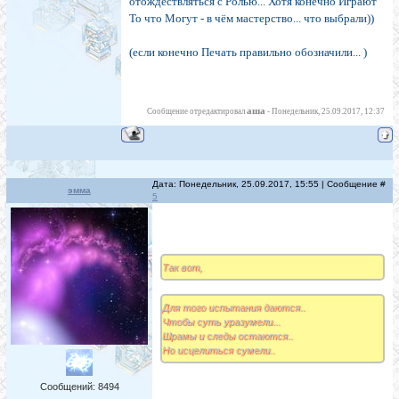
отождествляться с Ролью... Хотя конечно Играют
То что Могут - в чём мастерство... что выбрали))
(если конечно Печать правильно обозначили... )
аша
Сообщение отредактировал
-
Понедельник, 25.09.2017, 12:37
Дата: Понедельник, 25.09.2017, 15:55 | Сообщение #
эмма
5
Так вот,
Для того испытания даются..
Чтобы суть уразумели...
Шрамы и следы остаются..
Но исцелиться сумели..
Сообщений:
8494