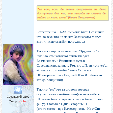
Так вот, если бы такое откровение не было
доступным для них, они никогда не смогли бы
выйти из этого шока." (Новое Откровение)
Естесственно ... КАК-бы могло быть Осознанно
что-то теми кто не может Осознавать) Могут -
значит из шока выйти нетрудно...)
Таким-же коротким ответом : "Трудности" и
"зло"\то что называют таковым\ даёт
Возможность к Развитию и путь к
Совершенствованию... Тем, что... Препятствует)...
- Смысл в Том, чтобы Смочь Осознать
НЕсовершенства и НедораБОТки И... Довести...
это до Кондиции))
Так-что "зло" это та сторона которая
осуществляет такой-же план(как нельзя-бы в
Сообщений:
2199
Шахматы было сыграть - если-бы были только
Статус:
Offline
фиГуры только с Одной стороны...)
(это то самое - про Иллюзорность - Не стОит