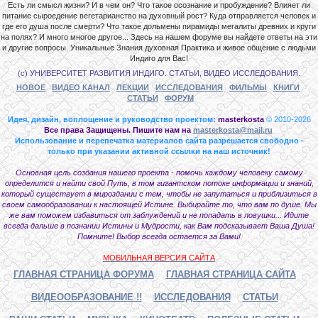
Есть ли смысл жизни? И в чем он? Что такое осознание и пробуждение? Влияет ли
питание сыроедение вегетарианство на духовный рост? Куда отправляется человек и
где его душа после смерти? Что такое дольмены пирамиды мегалиты древних и круги
на полях? И много многое другое... Здесь на нашем форуме вы найдете ответы на эти
и другие вопросы. Уникальные Знания духовная Практика и живое общение с людьми
Индиго для Вас!
(с) УНИВЕРСИТЕТ РАЗВИТИЯ ИНДИГО. СТАТЬИ, ВИДЕО ИССЛЕДОВАНИЯ.
НОВОЕ
ВИДЕО КАНАЛ
ЛЕКЦИИ
ИССЛЕДОВАНИЯ
ФИЛЬМЫ
КНИГИ
СТАТЬИ
ФОРУМ
Идея, дизайн, воплощение и руководство проектом:
masterkosta
© 2010-2026
Все права Защищены. Пишите нам на
masterkosta@mail.ru
Использование и перепечатка материалов сайта разрешается свободно -
только при указании активной ссылки на наш источник!
Основная цель создания нашего проекта - помочь каждому человеку самому
определится и найти свой Путь, в том гигантском потоке информации и знаний,
который существует в мироздании с тем, чтобы не запутаться и приблизиться в
своем самообразовании к настоящей Истине. Выбирайте то, что вам по душе. Мы
же вам поможем избавиться от заблуждений и не попадать в ловушки... Идите
всегда дальше в познании Истины и Мудрости, как Вам подсказывает Ваша Душа!
Помните! Выбор всегда остается за Вами!
МОБИЛЬНАЯ ВЕРСИЯ САЙТА
ГЛАВНАЯ СТРАНИЦА ФОРУМА
ГЛАВНАЯ СТРАНИЦА САЙТА
ВИДЕООБРАЗОВАНИЕ !!
ИССЛЕДОВАНИЯ
СТАТЬИ