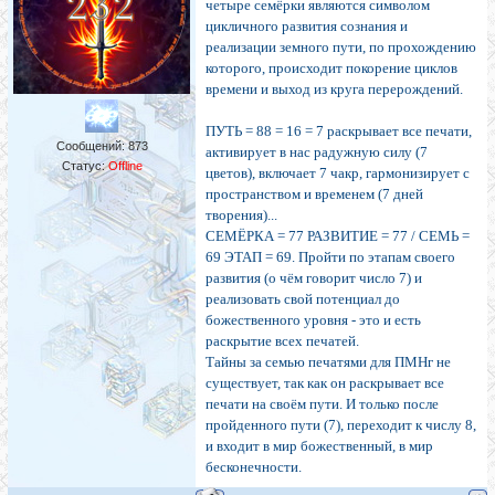
четыре семёрки являются символом
цикличного развития сознания и
реализации земного пути, по прохождению
которого, происходит покорение циклов
времени и выход из круга перерождений.
ПУТЬ = 88 = 16 = 7 раскрывает все печати,
Сообщений:
873
активирует в нас радужную силу (7
Статус:
Offline
цветов), включает 7 чакр, гармонизирует с
пространством и временем (7 дней
творения)...
СЕМЁРКА = 77 РАЗВИТИЕ = 77 / СЕМЬ =
69 ЭТАП = 69. Пройти по этапам своего
развития (о чём говорит число 7) и
реализовать свой потенциал до
божественного уровня - это и есть
раскрытие всех печатей.
Тайны за семью печатями для ПМНг не
существует, так как он раскрывает все
печати на своём пути. И только после
пройденного пути (7), переходит к числу 8,
и входит в мир божественный, в мир
бесконечности.