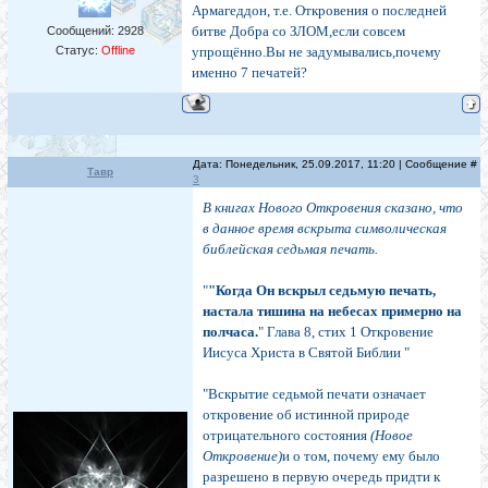
Армагеддон, т.е. Откровения о последней
битве Добра со ЗЛОМ,если совсем
Сообщений:
2928
Статус:
Offline
упрощённо.Вы не задумывались,почему
именно 7 печатей?
Дата: Понедельник, 25.09.2017, 11:20 | Сообщение #
Тавр
3
В книгах Нового Откровения сказано, что
в данное время вскрыта символическая
библейская седьмая печать.
"
"Когда Он вскрыл седьмую печать,
настала тишина на небесах примерно на
полчаса.
" Глава 8, стих 1 Откровение
Иисуса Христа в Святой Библии "
"Вскрытие седьмой печати означает
откровение об истинной природе
отрицательного состояния
(Новое
Откровение)
и о том, почему ему было
разрешено в первую очередь придти к