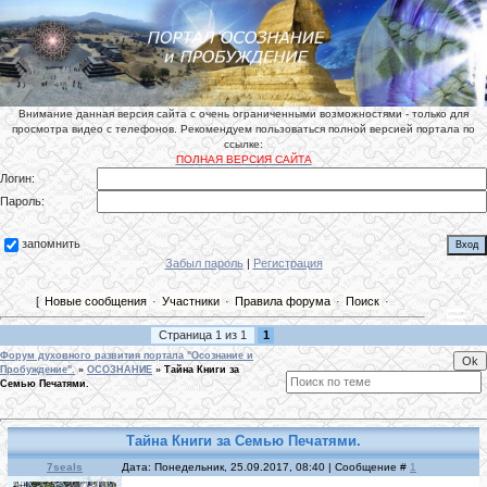
Внимание данная версия сайта с очень ограниченными возможностями - только для
просмотра видео с телефонов. Рекомендуем пользоваться полной версией портала по
ссылке:
ПОЛНАЯ ВЕРСИЯ САЙТА
Логин:
Пароль:
запомнить
Забыл пароль
|
Регистрация
[
Новые сообщения
·
Участники
·
Правила форума
·
Поиск
·
Страница
1
из
1
1
Форум духовного развития портала "Осознание и
Пробуждение".
»
ОСОЗНАНИЕ
»
Тайна Книги за
Семью Печатями.
Тайна Книги за Семью Печатями.
7seals
Дата: Понедельник, 25.09.2017, 08:40 | Сообщение #
1