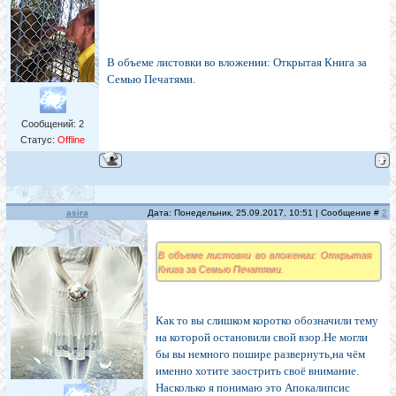
В объеме листовки во вложении: Открытая Книга за
Семью Печатями.
Сообщений:
2
Статус:
Offline
asira
Дата: Понедельник, 25.09.2017, 10:51 | Сообщение #
2
В объеме листовки во вложении: Открытая
Книга за Семью Печатями.
Как то вы слишком коротко обозначили тему
на которой остановили свой взор.Не могли
бы вы немного пошире развернуть,на чём
именно хотите заострить своё внимание.
Насколько я понимаю это Апокалипсис