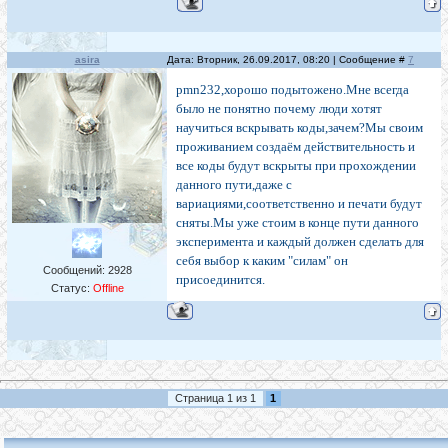
asira
Дата: Вторник, 26.09.2017, 08:20 | Сообщение #
7
pmn232,хорошо подытожено.Мне всегда
было не понятно почему люди хотят
научиться вскрывать коды,зачем?Мы своим
проживанием создаём действительность и
все коды будут вскрыты при прохождении
данного пути,даже с
вариациями,соответственно и печати будут
сняты.Мы уже стоим в конце пути данного
эксперимента и каждый должен сделать для
себя выбор к каким "силам" он
Сообщений:
2928
присоединится.
Статус:
Offline
Страница
1
из
1
1