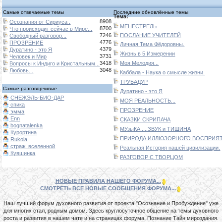
Самые отвечаемые темы
Последние обновлённые темы
Тема:
8908
Осознания от Сириуса .
МЕНЕСТРЕЛЬ
8700
Что происходит сейчас в Мире...
7246
ПОСЛАНИЕ УЧИТЕЛЕЙ
Свободный разговор...
4776
ПРОЗРЕНИЕ
Личная Тема Фёдоровны.
4379
Дуратино - это Я
Жизнь в 5 Измерении
3731
Человек и Мир
3418
Моя Мелодия...
Вопросы к Индиго и Кристальным...
3048
Любовь...
Каббала - Наука о смысле жизни.
ТРУБАДУР
Самые разговорчивые
Дуратино - это Я
СНЕЖЭЛЬ-БИО-ДАР
МОЯ РЕАЛЬНОСТЬ...
спика
ПРОЗРЕНИЕ
эмма
Enn
СКАЗКИ СКРИПАЧА
bognatalenka
МУзыКА ....ЗВУК и ТИШИНА
Курортина
ПРИРОДА ИЛЛЮЗОРНОГО ВОСПРИЯТИ
Rukola
страж_вселенной
Реальная История нашей цивилизации.
Кувшинка
РАЗГОВОР С ТВОРЦОМ
НОВЫЕ ПРАВИЛА НАШЕГО ФОРУМА...
СМОТРЕТЬ ВСЕ НОВЫЕ СООБЩЕНИЯ ФОРУМА...
Наш лучший форум духовного развития от проекта "Осознание и Пробуждение" уже
для многих стал, родным домом. Здесь круглосуточное общение на темы духовного
роста и развития в нашем чате и на страницах форума. Познание Тайн мироздания.