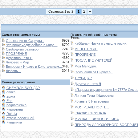
2
»
Страница
1
из
2
1
Самые отвечаемые темы
Последние обновлённые темы
Тема:
8909
Осознания от Сириуса .
Каббала - Наука о смысле жизни.
8700
Что происходит сейчас в Мире...
7246
МЕНЕСТРЕЛЬ
Свободный разговор...
4778
ПРОЗРЕНИЕ
ПРОЗРЕНИЕ
4380
Дуратино - это Я
ПОСЛАНИЕ УЧИТЕЛЕЙ
3731
Человек и Мир
3418
Моя Мелодия...
Вопросы к Индиго и Кристальным...
3048
Любовь...
Осознания от Сириуса .
ТРУБАДУР
Самые разговорчивые
Дуратино - это Я
СНЕЖЭЛЬ-БИО-ДАР
«Парамагинумерология № 7777» Символ
спика
Личная Тема Фёдоровны.
эмма
Enn
Жизнь в 5 Измерении
bognatalenka
МОЯ РЕАЛЬНОСТЬ...
Курортина
СКАЗКИ СКРИПАЧА
Rukola
страж_вселенной
МУзыКА ....ЗВУК и ТИШИНА
Кувшинка
ПРИРОДА ИЛЛЮЗОРНОГО ВОСПРИЯТИ