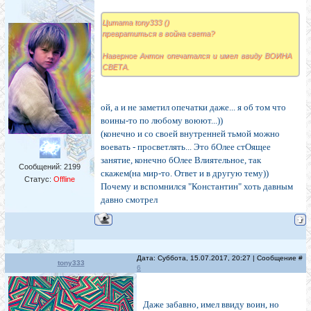
Цитата tony333 ()
превратиться в война света?
Наверное Антон опечатался и имел ввиду ВОИНА
СВЕТА.
ой, а и не заметил опечатки даже... я об том что
воины-то по любому воюют...))
(конечно и со своей внутренней тьмой можно
воевать - просветлять... Это бОлее стОящее
занятие, конечно бОлее Влиятельное, так
Сообщений:
2199
скажем(на мир-то. Ответ и в другую тему))
Статус:
Offline
Почему и вспомнился "Константин" хоть давным
давно смотрел
Дата: Суббота, 15.07.2017, 20:27 | Сообщение #
tony333
6
Даже забавно, имел ввиду воин, но