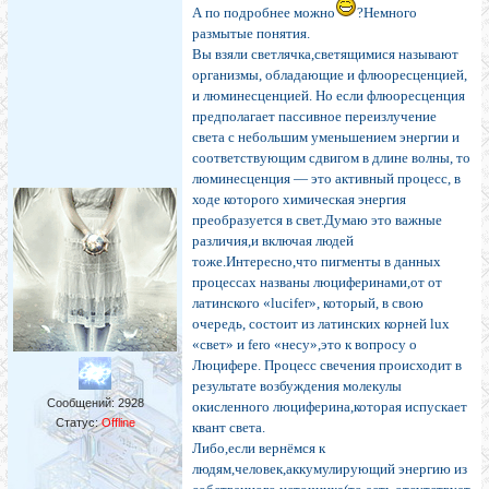
А по подробнее можно
?Немного
размытые понятия.
Вы взяли светлячка,светящимися называют
организмы, обладающие и флюоресценцией,
и люминесценцией. Но если флюоресценция
предполагает пассивное переизлучение
света с небольшим уменьшением энергии и
соответствующим сдвигом в длине волны, то
люминесценция — это активный процесс, в
ходе которого химическая энергия
преобразуется в свет.Думаю это важные
различия,и включая людей
тоже.Интересно,что пигменты в данных
процессах названы люциферинами,от от
латинского «lucifer», который, в свою
очередь, состоит из латинских корней lux
«свет» и fero «несу»,это к вопросу о
Люцифере. Процесс свечения происходит в
результате возбуждения молекулы
Сообщений:
2928
окисленного люциферина,которая испускает
Статус:
Offline
квант света.
Либо,если вернёмся к
людям,человек,аккумулирующий энергию из