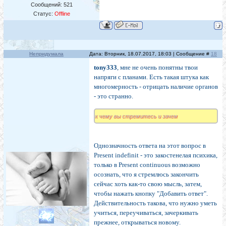
Сообщений:
521
Статус:
Offline
Непридумала
Дата: Вторник, 18.07.2017, 18:03 | Сообщение #
18
tony333
, мне не очень понятны твои
напряги с планами. Есть такая штука как
многомерность - отрицать наличие органов
- это странно.
к чему вы стремитесь и зачем
Однозначность ответа на этот вопрос в
Present indefinit - это закостенелая психика,
только в Present continuous возможно
осознать, что я стремлюсь закончить
сейчас хоть как-то свою мысль, затем,
чтобы нажать кнопку "Добавить ответ".
Действительность такова, что нужно уметь
учиться, переучиваться, зачеркивать
прежнее, открываться новому.