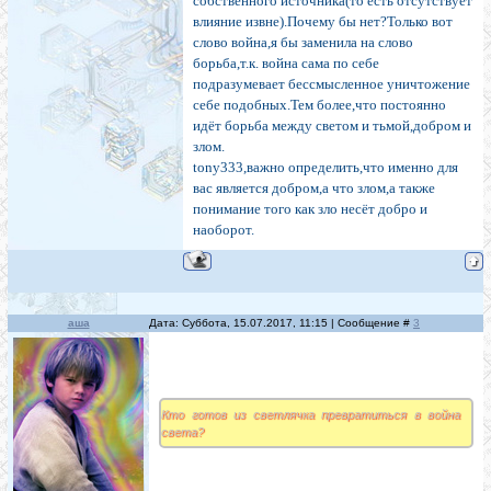
собственного источника(то есть отсутствует
влияние извне).Почему бы нет?Только вот
слово война,я бы заменила на слово
борьба,т.к. война сама по себе
подразумевает бессмысленное уничтожение
себе подобных.Тем более,что постоянно
идёт борьба между светом и тьмой,добром и
злом.
tony333,важно определить,что именно для
вас является добром,а что злом,а также
понимание того как зло несёт добро и
наоборот.
аша
Дата: Суббота, 15.07.2017, 11:15 | Сообщение #
3
Кто готов из светлячка превратиться в война
света?