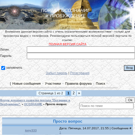
Внимание данная версия сайта с очень ограниченными возможностями - только для
просмотра видео с телефонов. Рекомендуем пользоваться полной версией портала по
ссылке:
ПОЛНАЯ ВЕРСИЯ САЙТА
Логин:
Пароль:
запомнить
Забыл пароль
|
Регистрация
[
Новые сообщения
·
Участники
·
Правила форума
·
Поиск
·
2
»
Страница
1
из
2
1
Форум духовного развития портала "Осознание и
Пробуждение".
»
ОСОЗНАНИЕ
»
Просто вопрос
Просто вопрос
Дата: Пятница, 14.07.2017, 21:55 | Сообщение #
tony333
1