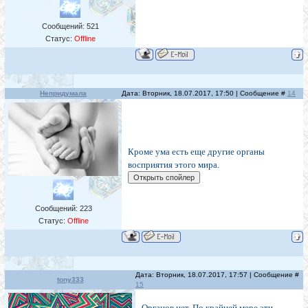
Сообщений:
521
Статус:
Offline
Непридумала
Дата: Вторник, 18.07.2017, 17:50 | Сообщение #
14
Кроме ума есть еще другие органы
восприятия этого мира.
Сообщений:
223
Статус:
Offline
Дата: Вторник, 18.07.2017, 17:57 | Сообщение #
tony333
15
Органов нет. По крайней мере эти