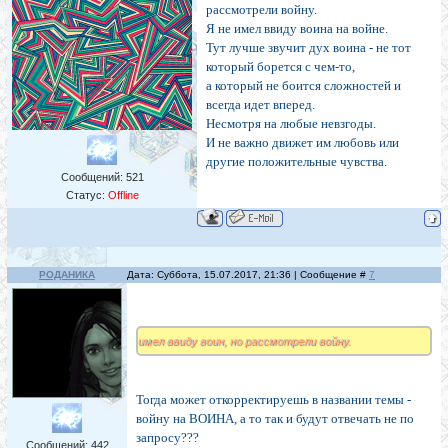
рассмотрели войну.
Я не имел ввиду воина на войне.
Тут лучше звучит дух воина - не тот
который борется с чем-то,
а который не боится сложностей и
всегда идет вперед.
Несмотря на любые невзгоды.
И не важно движет им любовь или
другие положительные чувства.
Сообщений:
521
Статус:
Offline
РОДАНИКА
Дата: Суббота, 15.07.2017, 21:36 | Сообщение #
7
имел ввиду воин, но рассмотрели войну.
Тогда может откорректируешь в названии темы -
войну на ВОИНА, а то так и будут отвечать не по
запросу???
Сообщений:
442