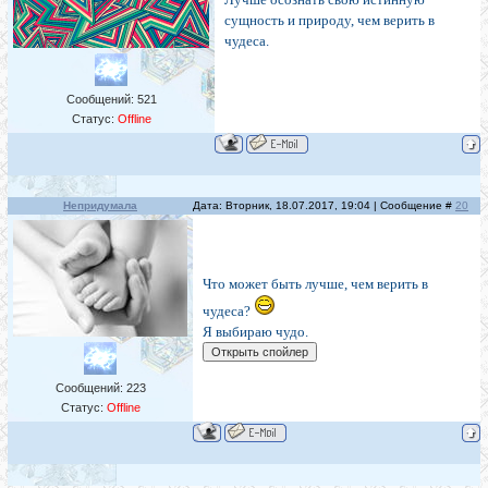
сущность и природу, чем верить в
чудеса.
Сообщений:
521
Статус:
Offline
Непридумала
Дата: Вторник, 18.07.2017, 19:04 | Сообщение #
20
Что может быть лучше, чем верить в
чудеса?
Я выбираю чудо.
Сообщений:
223
Статус:
Offline