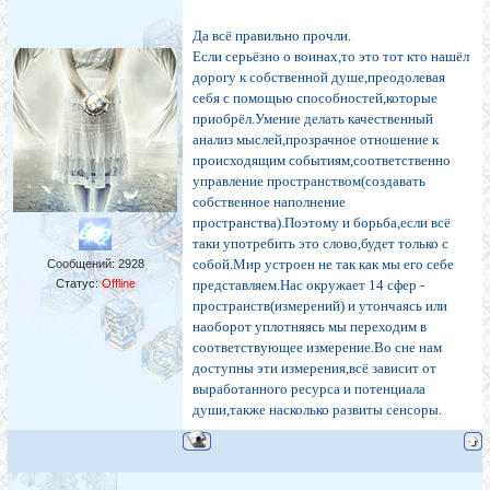
Да всё правильно прочли.
Если серьёзно о воинах,то это тот кто нашёл
дорогу к собственной душе,преодолевая
себя с помощью способностей,которые
приобрёл.Умение делать качественный
анализ мыслей,прозрачное отношение к
происходящим событиям,соответственно
управление пространством(создавать
собственное наполнение
пространства).Поэтому и борьба,если всё
таки употребить это слово,будет только с
собой.Мир устроен не так как мы его себе
Сообщений:
2928
Статус:
Offline
представляем.Нас окружает 14 сфер -
пространств(измерений) и утончаясь или
наоборот уплотняясь мы переходим в
соответствующее измерение.Во сне нам
доступны эти измерения,всё зависит от
выработанного ресурса и потенциала
души,также насколько развиты сенсоры.