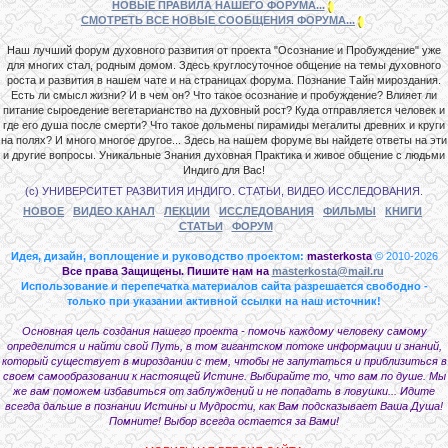
НОВЫЕ ПРАВИЛА НАШЕГО ФОРУМА...
СМОТРЕТЬ ВСЕ НОВЫЕ СООБЩЕНИЯ ФОРУМА...
Наш лучший форум духовного развития от проекта "Осознание и Пробуждение" уже
для многих стал, родным домом. Здесь круглосуточное общение на темы духовного
роста и развития в нашем чате и на страницах форума. Познание Тайн мироздания.
Есть ли смысл жизни? И в чем он? Что такое осознание и пробуждение? Влияет ли
питание сыроедение вегетарианство на духовный рост? Куда отправляется человек и
где его душа после смерти? Что такое дольмены пирамиды мегалиты древних и круги
на полях? И много многое другое... Здесь на нашем форуме вы найдете ответы на эти
и другие вопросы. Уникальные Знания духовная Практика и живое общение с людьми
Индиго для Вас!
(с) УНИВЕРСИТЕТ РАЗВИТИЯ ИНДИГО. СТАТЬИ, ВИДЕО ИССЛЕДОВАНИЯ.
НОВОЕ
ВИДЕО КАНАЛ
ЛЕКЦИИ
ИССЛЕДОВАНИЯ
ФИЛЬМЫ
КНИГИ
СТАТЬИ
ФОРУМ
Идея, дизайн, воплощение и руководство проектом:
masterkosta
© 2010-2026
Все права Защищены. Пишите нам на
masterkosta@mail.ru
Использование и перепечатка материалов сайта разрешается свободно -
только при указании активной ссылки на наш источник!
Основная цель создания нашего проекта - помочь каждому человеку самому
определится и найти свой Путь, в том гигантском потоке информации и знаний,
который существует в мироздании с тем, чтобы не запутаться и приблизиться в
своем самообразовании к настоящей Истине. Выбирайте то, что вам по душе. Мы
же вам поможем избавиться от заблуждений и не попадать в ловушки... Идите
всегда дальше в познании Истины и Мудрости, как Вам подсказывает Ваша Душа!
Помните! Выбор всегда остается за Вами!