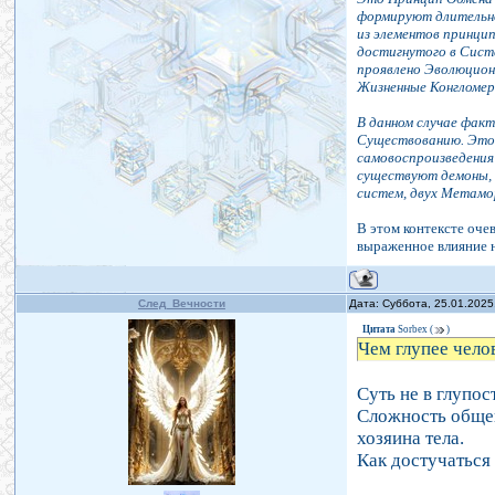
формируют длительно
из элементов принци
достигнутого в Сист
проявлено Эволюцион
Жизненные Конгломер
В данном случае фак
Существованию. Это 
самовоспроизведения
существуют демоны, 
систем, двух Метам
В этом контексте оче
выраженное влияние н
След_Вечности
Дата: Суббота, 25.01.2025
Цитата
Sorbex
(
)
Чем глупее чело
Суть не в глупос
Сложность общен
хозяина тела.
Как достучаться