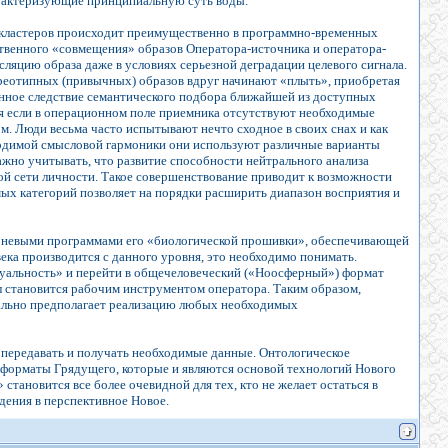
арактеризующие принципиальную суть воды.
 кластеров происходит преимущественно в программно-временных
ственного «совмещения» образов Оператора-источника и оператора-
яцию образа даже в условиях серьезной деградации целевого сигнала.
тереотипных (привычных) образов вдруг начинают «плыть», приобретая
венное следствие семантического подбора ближайшей из доступных
ся если в операционном поле приемника отсутствуют необходимые
м. Люди весьма часто испытывают нечто сходное в своих снах и как
одимой смысловой гармоники они используют различные варианты
ажно учитывать, что развитие способности нейтрального анализа
ой сети личности. Такое совершенствование приводит к возможности
мых категорий позволяет на порядки расширить диапазон восприятия и
корневыми программами его «биологической прошивки», обеспечивающей
ека производится с данного уровня, это необходимо понимать.
дуальность» и перейти в общечеловеческий («Ноосферный») формат
 становится рабочим инструментом оператора. Таким образом,
чально предполагает реализацию любых необходимых
 передавать и получать необходимые данные. Онтологическое
 форматы Грядущего, которые и являются основой технологий Нового
тановится все более очевидной для тех, кто не желает остаться в
дения в перспективное Новое.