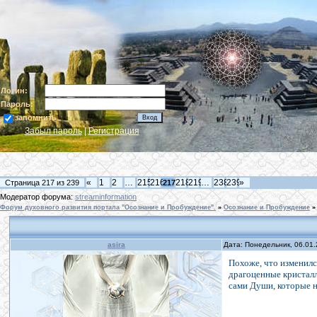
Логин:
Пароль:
запомнить
Забыл пароль
|
Регистрация
«
1
2
…
215
216
218
219
…
238
239
»
Страница
217
из
239
217
Модератор форума:
streaminformation
Форум духовного развития портала "Осознание и Пробуждение".
»
Осознание и Пробуждение
»
asira
Дата: Понедельник, 06.01
Похоже, что изменилс
драгоценные кристалл
сами Души, которые н