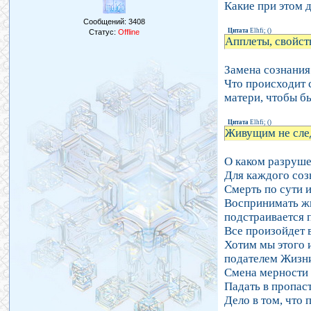
Какие при этом 
Сообщений:
3408
Цитата
Elhfi;
(
)
Статус:
Offline
Апплеты, свойст
Замена сознания
Что происходит 
матери, чтобы б
Цитата
Elhfi;
(
)
Живущим не сле
О каком разруше
Для каждого соз
Смерть по сути и
Воспринимать жи
подстраивается 
Все произойдет 
Хотим мы этого 
подателем Жизн
Смена мерности 
Падать в пропас
Дело в том, что