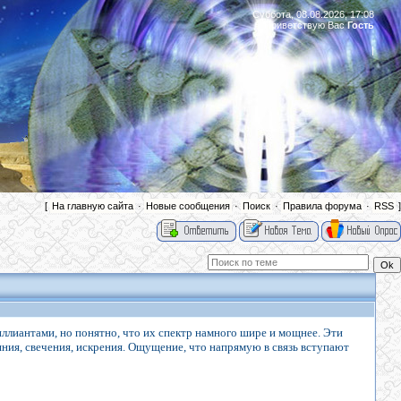
Суббота, 08.08.2026, 17:08
Приветствую Вас
Гость
|
[
На главную сайта
·
Новые сообщения
·
Поиск
·
Правила форума
·
RSS
]
иллиантами, но понятно, что их спектр намного шире и мощнее. Эти
ния, свечения, искрения. Ощущение, что напрямую в связь вступают