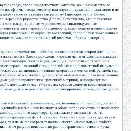
ервую очередь, сторонам адекватного контакта нужны совместимые
ие платформы всегда имеют ту или иную виртуальную реализацию и не
рая должна соответствовать системному Гиперпрототипу. Важно
е. через Гиперпространство (Прави). Естественно, что полученные
авного кольца, заданным «проколом», как индивидуальным
означно вызывает перестройку личности, включающую и генетическую
оры универсальных образных абстракций, способных к проявлению в
яющих локальные течения энергий (включая и базовую энергию –
данных «отпечатков» - область возникновения «векторов интенции».
ига или транзита. Здесь происходит управляемая замыслом модификация
 соответствующих поляризаций, имеющих необратимое тяготение к
е «магистральных линий связи» способных к одномоментной импульсной
еских составляющих в интенции оператора и чем он нейтральней, тем
Естественно, что возникающие при этом «плазменные поля» поляризации
одуляций пространственно-временной метрики), и продвинутыми
емый с помощью таких технических средств феномен возникновения
плазмы для разворота тех или иных «нейронных сетей», состоящей из
а является «высшей гармоникой воды», имеющей широчайший диапазон
ожденной» плазмой, что во многом объясняет ее свойства, позволяющие
истационарного характера. Здесь важно учитывать и то, что
мый инерциальный фон Трехмирья. Та ее часть, которая существует в
орая, тем не менее сохраняет полный спектр «аномальных» свойств,
ны в этом ракурсе повсеместно распространенные тезисы о «реке