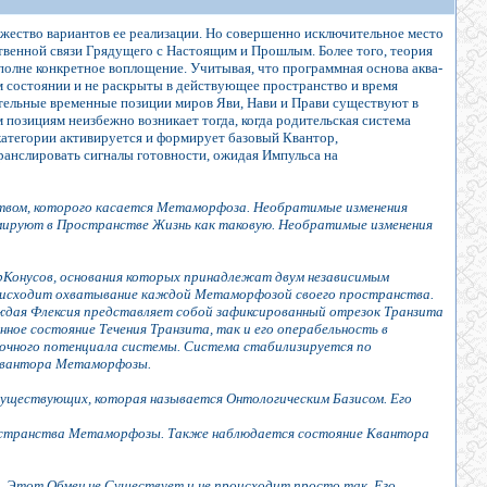
ество вариантов ее реализации. Но совершенно исключительное место
твенной связи Грядущего с Настоящим и Прошлым. Более того, теория
олне конкретное воплощение. Учитывая, что программная основа аква-
м состоянии и не раскрыты в действующее пространство и время
ительные временные позиции миров Яви, Нави и Прави существуют в
 позициям неизбежно возникает тогда, когда родительская система
категории активируется и формирует базовый Квантор,
ранслировать сигналы готовности, ожидая Импульса на
вом, которого касается Метаморфоза. Необратимые изменения
рмируют в Пространстве Жизнь как таковую. Необратимые изменения
рКонусов, основания которых принадлежат двум независимым
происходит охватывание каждой Метаморфозой своего пространства.
аждая Флексия представляет собой зафиксированный отрезок Транзита
ое состояние Течения Транзита, так и его операбельность в
ыточного потенциала системы. Система стабилизируется по
 Квантора Метаморфозы.
Существующих, которая называется Онтологическим Базисом. Его
ространства Метаморфозы. Также наблюдается состояние Квантора
 Этот Обмен не Существует и не происходит просто так. Его