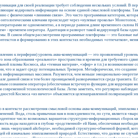
уникация для своей реализации требует соблюдения нескольких условий. В п
воляющие кодировать информацию на основе единой смысловой платформы. Так
нно с физическими «линиями связи». Это чисто программная категория, кото
 онтологическими ключами происходит через «нулевые проколы» Монотопов, т.
ператорами не одномоментно, а в периоде равном длине временного склона Н
ем» - временем оператора. Адаптация и разворот такой кодирующей базы одн
ы. В самом общем рассмотрении программные платформы — это базовые наб
нтекстов и формированию в этих контекстах необходимых «отпечатков», мен
влению к периферии) уровень аква-коммуникаций — это проявленный уровень 
то зона образования «реального» пространства и времени для требуемого сдв
ьной плазмы Космоса, aka «темная материя», «эфир» и т.п.) и возникновение
и, что и задает среду потенциальных Треверов. Метафорически, это создани
х информационных массивов. Разумеется, чем меньше эмоционально-энергетич
але данной связи и тем более проницаемой разворачивается среда транзита. 
вным сознанием оператора (обеспечивая встречную функцию для коррекции м
 современной технологической базы. Легко заметить, что регулярно наблюда
ностей Космоса «из ничего» объясняется целенаправленной поляризацией эпи
то в контексте рассмотрения смысловой основы аква-коммуникаций, эпиплазм
нений. Вода, столь привычная нам в повседневности, по сути, является «выр
ндентное число возможных вариантов структурно-информационных сборок кваз
ость воды находится в глубоко «родственной» ей Нави, обеспечивая необходи
ся лишь «верхушкой айсберга», необходимой структурно-обменной формой, кот
й ей изначально эпиплазменной природой. Естественно, что далеко не случай