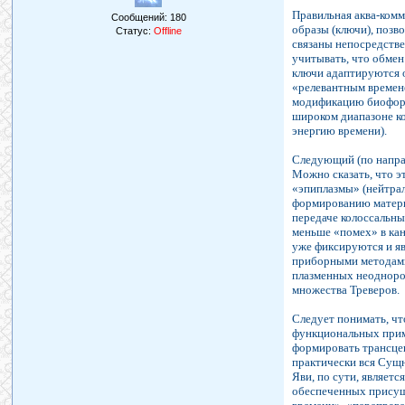
Правильная аква-комм
Сообщений:
180
образы (ключи), поз
Статус:
Offline
связаны непосредстве
учитывать, что обмен
ключи адаптируются о
«релевантным времен
модификацию биоформ
широком диапазоне ко
энергию времени).
Следующий (по напра
Можно сказать, что э
«эпиплазмы» (нейтрал
формированию матери
передаче колоссальны
меньше «помех» в кан
уже фиксируются и я
приборными методами
плазменных неоднород
множества Треверов.
Следует понимать, ч
функциональных приме
формировать трансце
практически вся Сущн
Яви, по сути, являет
обеспеченных присуще