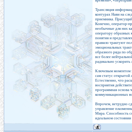
времени», «переправ
Трансляция информац
контурах Нави на сле
приемника. Присущий 
Конечно, оператор-пр
необычные для них ка
оператору образных к
понятия и представле
правило трактуют по
эмоциональных тракто
образного ряда по об
все более нейтрально
радикально ускорить
Ключевым моментом з
сам статус открытой 
Естественно, что рас
восприятия действит
программная основа 
коммуникационных во
Впрочем, нетрудно сд
управление плазменн
Мира. Способность со
идеальном состоянии