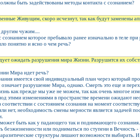
должны быть задействованы методы контакта с сознанием?
венные Живущим, скоро исчезнут, так как будут заменены а
 другим чужим....
с сознанием которое пребывало ранее изначально в теле при
ыло понятно и ясно о чем речь?
дует ожидать разрушения мира Жизни. Разрушится их собст
нии Мира идет речь?
нания имеется свой индивидуальный план через который пр
 означает разрушение Мира, однако. Смерть это еще и перех
знь как прежде мы уже не можем, так как очень многое изме
под этими изменениями в пространстве времени ожидают не
в соответствии с состоянием сознания на момент соответств
или нет, необходимость смены мерности является задачей п
и.
может быть как у падающего так и поднимающего сознания
ть безжизненности или подниматься по ступени в Вечность -
 паразитические структуры лишают возможности выбирать. И 