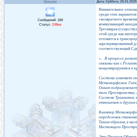
Operator
Дата: Суббота, 25.01.2025
Внимательное отноше
среди этих вариантов
«возвратного времен
Сообщений:
180
коммуникаций находит
Статус:
Offline
Трехмирья (существуя
этой среде как интег
готовится к трансцен
зарезервированный дл
соответствующий Сдв
«…В процессе разви
связаны как с Релик
концентрируются в п
Система изменяет св
Метаморфозам. Гипер
Охват подразумевает
того Пространства, 
Системе Транзитов, 
отношению к другим 
Квантор Метаморфозы
определения становя
Таким образом, в на
Настоящего Простран
Это Принцип Обмена 