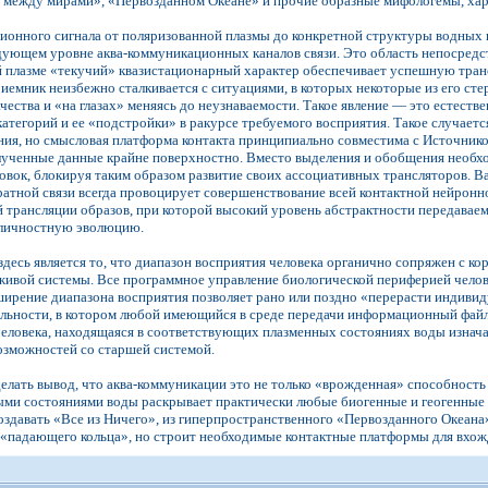
е между мирами», «Первозданном Океане» и прочие образные мифологемы, х
ионного сигнала от поляризованной плазмы до конкретной структуры водных
дующем уровне аква-коммуникационных каналов связи. Это область непосред
плазме «текучий» квазистационарный характер обеспечивает успешную трансл
иемник неизбежно сталкивается с ситуациями, в которых некоторые из его с
чества и «на глазах» меняясь до неузнаваемости. Такое явление — это естест
атегорий и ее «подстройки» в ракурсе требуемого восприятия. Такое случает
ния, но смысловая платформа контакта принципиально совместима с Источнико
лученные данные крайне поверхностно. Вместо выделения и обобщения необх
вок, блокируя таким образом развитие своих ассоциативных трансляторов. В
ратной связи всегда провоцирует совершенствование всей контактной нейронн
й трансляции образов, при которой высокий уровень абстрактности передавае
 личностную эволюцию.
десь является то, что диапазон восприятия человека органично сопряжен с 
живой системы. Все программное управление биологической периферией челов
ширение диапазона восприятия позволяет рано или поздно «перерасти индиви
ельности, в котором любой имеющийся в среде передачи информационный файл
человека, находящаяся в соответствующих плазменных состояниях воды изна
зможностей со старшей системой.
елать вывод, что аква-коммуникации это не только «врожденная» способность
ыми состояниями воды раскрывает практически любые биогенные и геогенные
здавать «Все из Ничего», из гиперпространственного «Первозданного Океана» с
 «падающего кольца», но строит необходимые контактные платформы для вхож