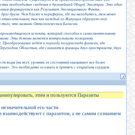
ства необходимые сведения о дальнейшей Общей Эволюции. Это один
бытия формируется как Результат Эволюционного Факта,
руг друга. Чем ближе к периферии, где вы находитесь, тем менее
ся относительным, так как каждый из Живущих образует свои
того, что названо Онтологическим Базисом.
спроизводящегося аспекта, который способен к самостоятельному
нами. Эти демоны является контрольными позициями
 Преобразование ведёт к периоду полураспада флексии, где
Переходом, Областью, где сливаются границы двух пространств, двух
тв воды (на всех уровнях ее состояния) оказывают все более
ана». Это необходимо осознать и принять с открытым сердцем.
манипулировать, этим и пользуются Паразиты
 незначительной его части.
и взаимодействуют с паразитом, а не самим сознанием