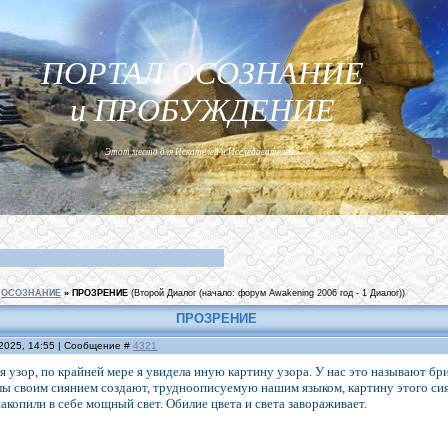
ПОРТАЛ ОСОЗНАНИЕ
и ПРОБУЖДЕНИЕ
Этот место для Искателей и Исследователей...
ОСОЗНАНИЕ
»
ПРОЗРЕНИЕ
(Второй Диалог (начало: форум Awakening 2006 год - 1 Диалог))
ПРОЗРЕНИЕ
.2025, 14:55 | Сообщение #
4321
я узор, по крайней мере я увидела иную картину узора. У нас это называют бр
ы своим сиянием создают, трудноописуемую нашим языком, картину этого сия
акопили в себе мощный свет. Обилие цвета и света завораживает.