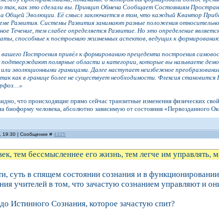
 так, как это сделали вы. Принцип Обмена Сообщает Состояниям Простран
па Общей Эволюции. Её смысл заключается в том, что каждый Квантор При
еме Развития. Системы Развития занимают разные положения относительно д
ное Течение, тем слабее определяется Развитие. Но это определение являет
аты, способные к построению жизненных аспектов, ведущих к формированию 
т вашего Построения привёл к формированию прецедента построения самово
подтверждают полярные области и категории, которые вы называете демо
 или эволюционными границами. Далее наступает неизбежное преобразование.
так как в границе более не существует необходимости. Флексия становится 
орфоз…»
видно, что происходящие прямо сейчас транзитные изменения физических свойс
а биоформу человека, абсолютно зависимую от состояния «Первозданного Оке
, 19:30 | Сообщение #
4325
век, тем бессмысленнее его жизнь, тем легче им управлять, 
ти, суть в спящем состоянии сознания и в функционировании
ия учителей в том, что зачастую сознанием управляют и он
 до Истинного Сознания, которое зачастую спит?