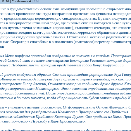
, 11:20 | Сообщение #
4324
ние к фундаментальной основе аква-коммуникации несомненно открывает множ
 занимает проявление «контура возвратного времени» как феномена непосредс
и», предсказывающая периодическую синхронизацию этих Времен, получает вп
ся в гиперпространственной среде, где силовые склоны находятся в свернуто
 как нулевые точки возможных «проколов»), становится очевидно, что относ
рированные воедино категории. Онтологически корректное обращение к данным
денции на следующий уровень развития. Остаточное Состояние родительской 
я нас. Операторы способные к выполнению (квантового) перехода начинают т
иг:
тия Метаморфозы происходят необратимые изменения с каждым Пространст
товой Основой, так и с комплиментарными Векторами Развития, которые фо
роцесс Необратимости, который представляет собой Конус бифуркации.
ой режим следующим образом. Сначала происходит формирование двух Гипе
Коннусы не взаимодействуют друг с другом на первых периодах, так как 
 построение ГиперФлексий, Основания которых соединены друг с другом. К
где разворачивается Метаморфоза. Это позволяет определить как эволюционн
категорий, связанных с ней. После определения происходит ликвидация изб
системам до того момента, когда её проницаемость будет готова к приёму
 – уникальное явление и состояние. Он формируется на Основе Живущих и 
тся основными для развёртывания Квантора в Пространстве его Прибытия.
стоящем наблюдается Прибытие Квантора Других. Они прибыли из Иного П
ства, готового к Переходу в Иное Пространство.
между Пространствами, понимание о котором вы формировали долгое время.