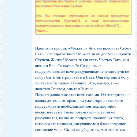
инструмент построения иллюзии, которая становится
вероятностью вашей жизни.
Или Вы хотите справиться со своим паразитом
человеческими Руками(?), в силу невозможности
самостоятельно справиться со своей-же Идеей(?)...
Чтож...
Идея была проста: «Может ли Человек включить Себя в
Сеть Гиперпрототипов? Может ли он достойно пройти
Ступень Жизни? Может ли Он стать Частью Того, чем
являлся Ваш Создатель?» Созданные и
поддерживаемые вами разрушенные Течения-Лучи не
могут быть интегрированы в Сеть. Они мертвы и могут
занять место только в Реликте. Это, однако, тоже
является Опытом, опытом Жизни.
Паразит давно уже стал вами самими. Он находится и в
ваших детях, с которыми вы уже скоро не сможете
поддерживать необходимый контакт, достойно
воспитывать их. Ваша преемственность также
разрушается, но вы игнорируете проявления этого,
используете иллюзии, рисующие вам благополучное
состояние мира. Скоро вы убедитесь, что это не так.