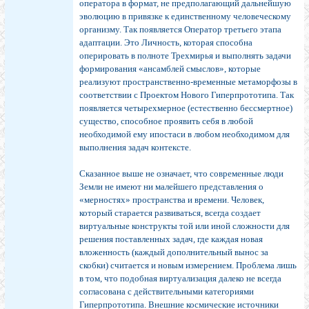
оператора в формат, не предполагающий дальнейшую
эволюцию в привязке к единственному человеческому
организму. Так появляется Оператор третьего этапа
адаптации. Это Личность, которая способна
оперировать в полноте Трехмирья и выполнять задачи
формирования «ансамблей смыслов», которые
реализуют пространственно-временные метаморфозы в
соответствии с Проектом Нового Гиперпрототипа. Так
появляется четырехмерное (естественно бессмертное)
существо, способное проявить себя в любой
необходимой ему ипостаси в любом необходимом для
выполнения задач контексте.
Сказанное выше не означает, что современные люди
Земли не имеют ни малейшего представления о
«мерностях» пространства и времени. Человек,
который старается развиваться, всегда создает
виртуальные конструкты той или иной сложности для
решения поставленных задач, где каждая новая
вложенность (каждый дополнительный вынос за
скобки) считается и новым измерением. Проблема лишь
в том, что подобная виртуализация далеко не всегда
согласована с действительными категориями
Гиперпрототипа. Внешние космические источники