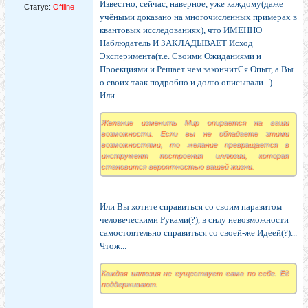
Известно, сейчас, наверное, уже каждому(даже
Статус:
Offline
учёными доказано на многочисленных примерах в
квантовых исследованиях), что ИМЕННО
Наблюдатель И ЗАКЛАДЫВАЕТ Исход
Эксперимента(т.е. Своими Ожиданиями и
Проекциями и Решает чем закончитСя Опыт, а Вы
о своих таак подробно и долго описывали...)
Или...-
Желание изменить Мир опирается на ваши
возможности. Если вы не обладаете этими
возможностями, то желание превращается в
инструмент построения иллюзии, которая
становится вероятностью вашей жизни.
Или Вы хотите справиться со своим паразитом
человеческими Руками(?), в силу невозможности
самостоятельно справиться со своей-же Идеей(?)...
Чтож...
Каждая иллюзия не существует сама по себе. Её
поддерживают.