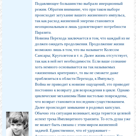
Подавляющее большинство выбрало инерционный
режим. Обратим внимание, что при таком выборе
происходит затухание вашего жизненного импульса,
так как расход жизненной энергии становится
неопциональным и лишь удовлетворяет потребности
Паразита.
Новизна Перехода заключается в том, что каждый из не
должен ожидать продолжения. Продолжение жизни
возможно лишь в том, что вы называете Колесом
Сансары; Круголетом и т. п. Далее жизнь отсутствует,
так как в ней нет необходимости. Если ваше сознание
хоть немного основывается на так называемых
«жизненных критериях», то вы не сможете даже
приблизиться к области Перехода, к Импульсу.
Война не приводит к новизне ощущений, это приводит
постоянно к возврату для возрождения в цикле. Однако
циклические механизмы Нави настолько повреждены,
что возврат становится последним существованием.
Далее происходит замыкание в родовых капсулах.
Обычно эта ситуация возникает, когда теряется целевой
аспект трека Имплицитного транзита. То есть душа уже
не может быть связана с этим миром жизненной
задачей. Единственное, что её удерживает –