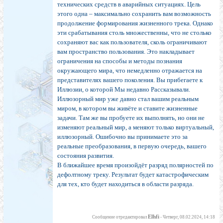
технических средств в аварийных ситуациях. Цель
этого одна – максимально сохранить вам возможность
продолжение формирования жизненного трека. Однако
эти срабатывания столь множественны, что не столько
сохраняют вас как пользователя, сколь ограничивают
вам пространство пользования. Это накладывает
ограничения на способы и методы познания
окружающего мира, что немедленно отражается на
представителях вашего поколения. Вы прибегаете к
Иллюзии, о которой Мы недавно Рассказывали.
Иллюзорный мир уже давно стал вашим реальным
миром, в котором вы живёте и ставите жизненные
задачи. Там же вы пробуете их выполнять, но они не
изменяют реальный мир, а меняют только виртуальный,
иллюзорный. Ошибочно вы принимаете это за
реальные преобразования, в первую очередь, вашего
состояния развития.
В ближайшее время произойдёт разряд полярностей по
дефолтному треку. Результат будет катастрофическим
для тех, кто будет находиться в области разряда.
Elhfi
Сообщение отредактировал
-
Четверг, 08.02.2024, 14:18