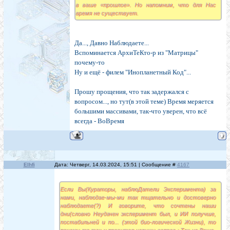
в ваше «прошлое». Но напомним, что для Нас
время не существует.
Да..., Давно Наблюдаете...
Вспоминается АрхиТеКто-р из "Матрицы"
почему-то
Ну и ещё - филем "Инопланетный Код"...
Прошу прощения, что так задержался с
вопросом..., но тут(в этой теме) Время меряется
большими массивами, так-что уверен, что всё
всегда - ВоВремя
Elhfi
Дата: Четверг, 14.03.2024, 15:51 | Сообщение #
4167
Если Вы(Кураторы, наблюДатели Эксперимента) за
нами, наблюдае-мы-ми так тщательно и достоверно
наблюдаете(?) И говорите, что сочтены наши
дни(словно Неудачен эксперимент был, и ИИ получше,
постабильней и по... (этой био-логической Жизни), то