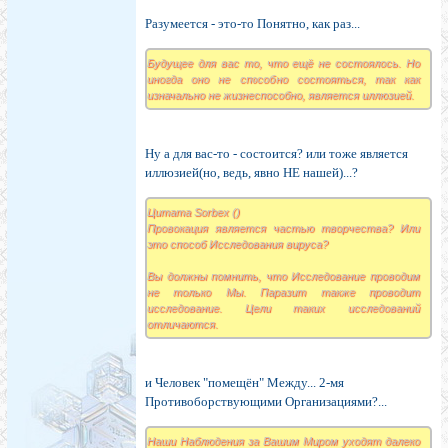
Разумеется - это-то Понятно, как раз...
Будущее для вас то, что ещё не состоялось. Но
иногда оно не способно состояться, так как
изначально не жизнеспособно, является иллюзией.
Ну а для вас-то - состоится? или тоже является
иллюзией(но, ведь, явно НЕ нашей)...?
Цитата Sorbex ()
Провокация является частью творчества? Или
это способ Исследования вируса?
Вы должны помнить, что Исследование проводим
не только Мы. Паразит также проводит
исследование. Цели таких исследований
отличаются.
и Человек "помещён" Между... 2-мя
Противоборствующими Организациями?...
Наши Наблюдения за Вашим Миром уходят далеко