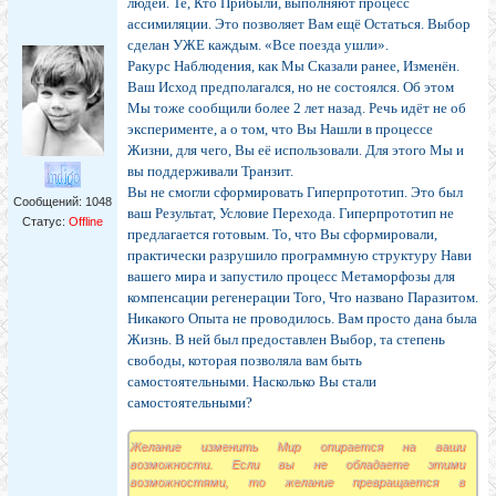
людей. Те, Кто Прибыли, выполняют процесс
Опыт, а Вы о своих таак подробно и долго описывали...)
ассимиляции. Это позволяет Вам ещё Остаться. Выбор
Или...-
сделан УЖЕ каждым. «Все поезда ушли».
Ракурс Наблюдения, как Мы Сказали ранее, Изменён.
Ваш Исход предполагался, но не состоялся. Об этом
Мы тоже сообщили более 2 лет назад. Речь идёт не об
эксперименте, а о том, что Вы Нашли в процессе
Жизни, для чего, Вы её использовали. Для этого Мы и
вы поддерживали Транзит.
Вы не смогли сформировать Гиперпрототип. Это был
Сообщений:
1048
ваш Результат, Условие Перехода. Гиперпрототип не
Статус:
Offline
предлагается готовым. То, что Вы сформировали,
практически разрушило программную структуру Нави
вашего мира и запустило процесс Метаморфозы для
компенсации регенерации Того, Что названо Паразитом.
Никакого Опыта не проводилось. Вам просто дана была
Жизнь. В ней был предоставлен Выбор, та степень
свободы, которая позволяла вам быть
самостоятельными. Насколько Вы стали
самостоятельными?
Желание изменить Мир опирается на ваши
возможности. Если вы не обладаете этими
возможностями, то желание превращается в