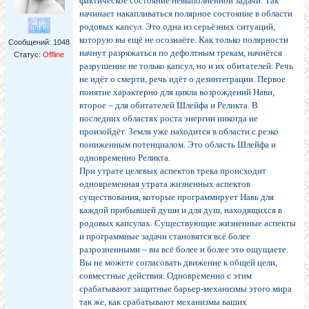
фактическое состояние невыполненной задачи. Так
начинает накапливаться полярное состояние в области
родовых капсул. Это одна из серьёзных ситуаций,
которую вы ещё не осознаёте. Как только полярности
Сообщений:
1048
начнут разряжаться по дефолтным трекам, начнётся
Статус:
Offline
разрушение не только капсул, но и их обитателей. Речь
не идёт о смерти, речь идёт о дезинтеграции. Первое
понятие характерно для цикла возрождений Нави,
второе – для обитателей Шлейфа и Реликта. В
последних областях роста энергии никогда не
произойдёт. Земля уже находится в области с резко
пониженным потенциалом. Это область Шлейфа и
одновременно Реликта.
При утрате целевых аспектов трека происходит
одновременная утрата жизненных аспектов
существования, которые программирует Навь для
каждой прибывшей души и для душ, находящихся в
родовых капсулах. Существующие жизненные аспекты
и программные задачи становятся всё более
разрозненными – вы всё более и более это ощущаете.
Вы не можете согласовать движение к общей цели,
совместные действия. Одновременно с этим
срабатывают защитные барьер-механизмы этого мира
так же, как срабатывают механизмы ваших