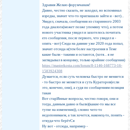
Здравия Желаю форумчанам!
Давно, честно сказать, не заходил, но вспоминал
изредка, значит что-то приглашало зайти и - вот)...
Увидел, сначала, сообщения из старинного 2003
года диалога(может позже упомяну что), а потом
нового участника увидел и захотелось почитать
его сообщения, после первого, что увидел и -
опять - вот) Сюда на давние уже 2020 года попал,
значит отсюда и(тем более настроения в Теме
какие были - такими и остаются, (хотя... я не
заглядывал в концовку, только крайние сообщения)
https://masterkosta.com/forum/8-1146-168773-16-
1583924308
Думается, если суть человека быстро не меняется
- то быстро не меняется и суть Кураторов(если
это, конечно, они), а судя по сообщениям позиция
такая
Вот старИнные вопросы, честно говоря, они и
тогда, давным давно и были)(какие-то мы все
тугие на изменения)), словно чего-то
недопонимаем, а так хочется, наконец-то, понять -
откуда-что берётСя
Ну вот - отсюда, например -