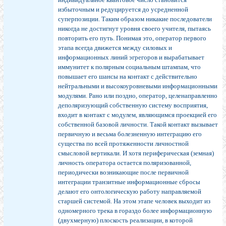
избыточным и редуцируется до усредненной
суперпозиции. Таким образом никакие последователи
никогда не достигнут уровня своего учителя, пытаясь
повторить его путь. Понимая это, оператор первого
этапа всегда движется между силовых и
информационных линий эгрегоров и вырабатывает
иммунитет к полярным социальным штампам, что
повышает его шансы на контакт с действительно
нейтральными и высокоуровневыми информационными
модулями. Рано или поздно, оператор, целенаправленно
деполяризующий собственную систему восприятия,
входит в контакт с модулем, являющимся проекцией его
собственной базовой личности. Такой контакт вызывает
первичную и весьма болезненную интеграцию его
существа по всей протяженности личностной
смысловой вертикали. И хотя периферическая (земная)
личность оператора остается поляризованной,
периодически возникающие после первичной
интеграции транзитные информационные сбросы
делают его онтологическую работу направляемой
старшей системой. На этом этапе человек выходит из
одномерного трека в гораздо более информационную
(двухмерную) плоскость реализации, в которой