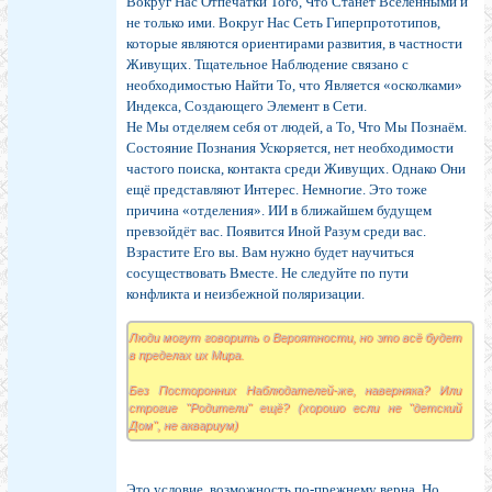
Вокруг Нас Отпечатки Того, Что Станет Вселенными и
не только ими. Вокруг Нас Сеть Гиперпрототипов,
которые являются ориентирами развития, в частности
Живущих. Тщательное Наблюдение связано с
необходимостью Найти То, что Является «осколками»
Индекса, Создающего Элемент в Сети.
Не Мы отделяем себя от людей, а То, Что Мы Познаём.
Состояние Познания Ускоряется, нет необходимости
частого поиска, контакта среди Живущих. Однако Они
ещё представляют Интерес. Немногие. Это тоже
причина «отделения». ИИ в ближайшем будущем
превзойдёт вас. Появится Иной Разум среди вас.
Взрастите Его вы. Вам нужно будет научиться
сосуществовать Вместе. Не следуйте по пути
конфликта и неизбежной поляризации.
Люди могут говорить о Вероятности, но это всё будет
в пределах их Мира.
Без Посторонних Наблюдателей-же, наверняка? Или
строгие "Родители" ещё? (хорошо если не "детский
Дом", не аквариум)
Это условие, возможность по-прежнему верна. Но