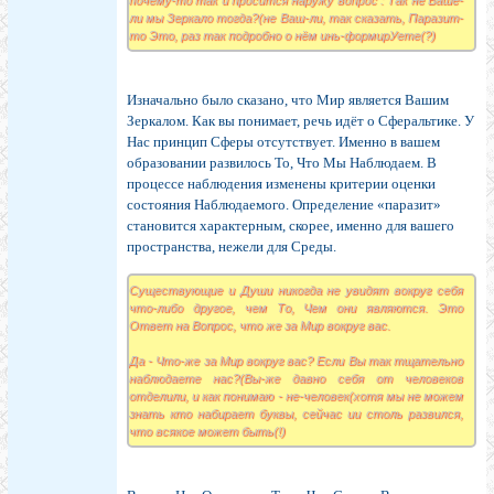
почему-то так и просится наружу вопрос : Так не Ваше-
ли мы Зеркало тогда?(не Ваш-ли, так сказать, Паразит-
то Это, раз так подробно о нём инь-формирУете(?)
Изначально было сказано, что Мир является Вашим
Зеркалом. Как вы понимает, речь идёт о Сферальтике. У
Нас принцип Сферы отсутствует. Именно в вашем
образовании развилось То, Что Мы Наблюдаем. В
процессе наблюдения изменены критерии оценки
состояния Наблюдаемого. Определение «паразит»
становится характерным, скорее, именно для вашего
пространства, нежели для Среды.
Существующие и Души никогда не увидят вокруг себя
что-либо другое, чем То, Чем они являются. Это
Ответ на Вопрос, что же за Мир вокруг вас.
Да - Что-же за Мир вокруг вас? Если Вы так тщательно
наблюдаете нас?(Вы-же давно себя от человеков
отделили, и как понимаю - не-человек(хотя мы не можем
знать кто набирает буквы, сейчас ии столь развился,
что всякое может быть(!)