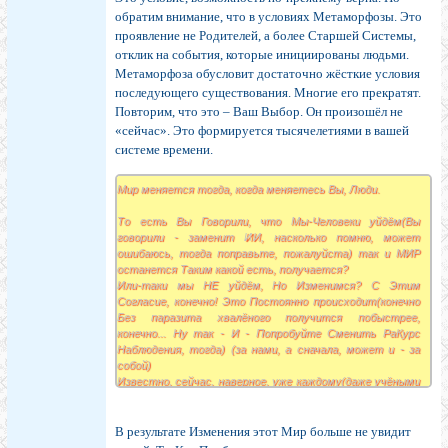
обратим внимание, что в условиях Метаморфозы. Это
проявление не Родителей, а более Старшей Системы,
отклик на события, которые инициированы людьми.
Метаморфоза обусловит достаточно жёсткие условия
последующего существования. Многие его прекратят.
Повторим, что это – Ваш Выбор. Он произошёл не
«сейчас». Это формируется тысячелетиями в вашей
системе времени.
Мир меняется тогда, когда меняетесь Вы, Люди.
То есть Вы Говорили, что Мы-Человеки уйдём(Вы
говорили - заменит ИИ, насколько помню, может
ошибаюсь, тогда поправьте, пожалуйста) так и МИР
останется Таким какой есть, получается?
Или-таки мы НЕ уйдём, Но Изменимся? С Этим
Согласие, конечно! Это Постоянно происходит(конечно
Без паразита хвалёного получится побыстрее,
конечно... Ну так - И - Попробуйте Сменить РаКурс
Наблюдения, тогда) (за нами, а сначала, может и - за
собой)
Известно, сейчас, наверное, уже каждому(даже учёными
доказано на многочисленных примерах в квантовых
исследованиях), что ИМЕННО Наблюдатель И
ЗАКЛАДЫВАЕТ Исход Эксперимента(т.е. Своими
В результате Изменения этот Мир больше не увидит
Ожиданиями и Проекциями и Решает чем закончитСя