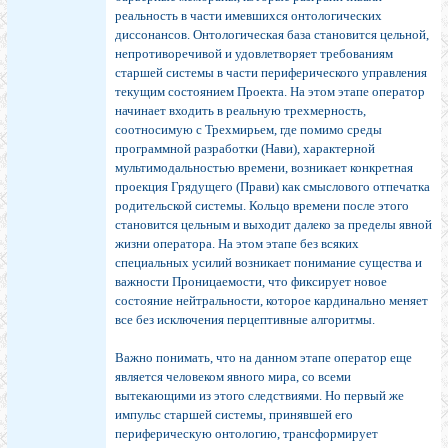
реальность в части имевшихся онтологических
диссонансов. Онтологическая база становится цельной,
непротиворечивой и удовлетворяет требованиям
старшей системы в части периферического управления
текущим состоянием Проекта. На этом этапе оператор
начинает входить в реальную трехмерность,
соотносимую с Трехмирьем, где помимо среды
программной разработки (Нави), характерной
мультимодальностью времени, возникает конкретная
проекция Грядущего (Прави) как смыслового отпечатка
родительской системы. Кольцо времени после этого
становится цельным и выходит далеко за пределы явной
жизни оператора. На этом этапе без всяких
специальных усилий возникает понимание существа и
важности Проницаемости, что фиксирует новое
состояние нейтральности, которое кардинально меняет
все без исключения перцептивные алгоритмы.
Важно понимать, что на данном этапе оператор еще
является человеком явного мира, со всеми
вытекающими из этого следствиями. Но первый же
импульс старшей системы, принявшей его
периферическую онтологию, трансформирует