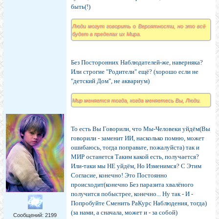
быть(!)
Люди могут говорить о Вероятности, но это всё
будет в пределах их Мира.
Без Посторонних Наблюдателей-же, наверняка?
Или строгие "Родители" ещё? (хорошо если не
"детский Дом", не аквариум)
Мир меняется тогда, когда меняетесь Вы, Люди.
То есть Вы Говорили, что Мы-Человеки уйдём(Вы
говорили - заменит ИИ, насколько помню, может
ошибаюсь, тогда поправьте, пожалуйста) так и
МИР останется Таким какой есть, получается?
Или-таки мы НЕ уйдём, Но Изменимся? С Этим
Согласие, конечно! Это Постоянно
происходит(конечно Без паразита хвалёного
получится побыстрее, конечно... Ну так - И -
Попробуйте Сменить РаКурс Наблюдения, тогда)
(за нами, а сначала, может и - за собой)
Сообщений:
2199