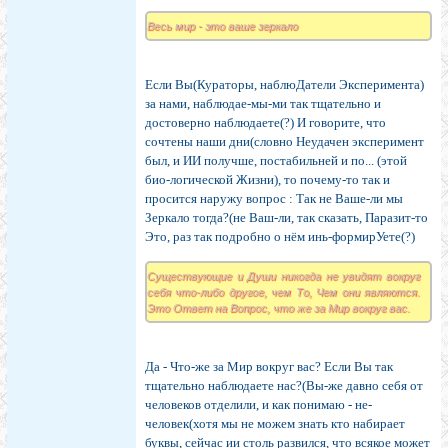
Весь мир - это ваше зеркало
Если Вы(Кураторы, наблюДатели Эксперимента)
за нами, наблюдае-мы-ми так тщательно и
достоверно наблюдаете(?) И говорите, что
сочтены наши дни(словно Неудачен эксперимент
был, и ИИ получше, постабильней и по... (этой
био-логической Жизни), то почему-то так и
просится наружу вопрос : Так не Ваше-ли мы
Зеркало тогда?(не Ваш-ли, так сказать, Паразит-то
Это, раз так подробно о нём инь-формирУете(?)
Существующие и Души никогда не увидят вокруг
себя что-либо другое, чем То, Чем они являются.
Это Ответ на Вопрос, что же за Мир вокруг вас.
Да - Что-же за Мир вокруг вас? Если Вы так
тщательно наблюдаете нас?(Вы-же давно себя от
человеков отделили, и как понимаю - не-
человек(хотя мы не можем знать кто набирает
буквы, сейчас ии столь развился, что всякое может