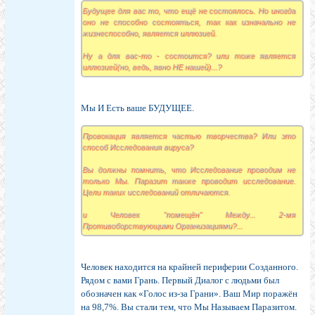
Будущее для вас то, что ещё не состоялось. Но иногда
оно не способно состояться, так как изначально не
жизнеспособно, является иллюзией.
Ну а для вас-то - состоится? или тоже является
иллюзией(но, ведь, явно НЕ нашей)...?
Мы И Есть ваше БУДУЩЕЕ.
Провокация является частью творчества? Или это
способ Исследования вируса?
Вы должны помнить, что Исследование проводим не
только Мы. Паразит также проводит исследование.
Цели таких исследований отличаются.
и Человек "помещён" Между... 2-мя
Противоборствующими Организациями?...
Человек находится на крайней периферии Созданного.
Рядом с вами Грань. Первый Диалог с людьми был
обозначен как «Голос из-за Грани». Ваш Мир поражён
на 98,7%. Вы стали тем, что Мы Называем Паразитом.