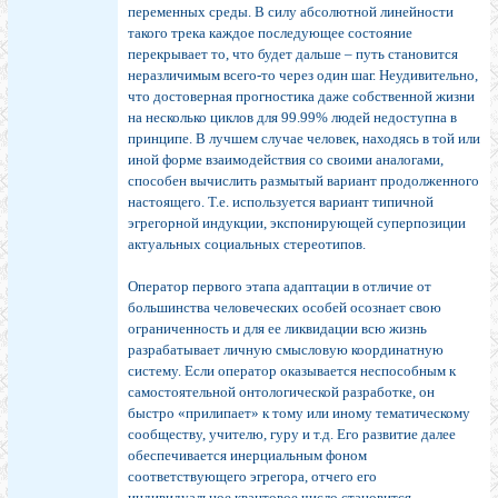
переменных среды. В силу абсолютной линейности
такого трека каждое последующее состояние
перекрывает то, что будет дальше – путь становится
неразличимым всего-то через один шаг. Неудивительно,
что достоверная прогностика даже собственной жизни
на несколько циклов для 99.99% людей недоступна в
принципе. В лучшем случае человек, находясь в той или
иной форме взаимодействия со своими аналогами,
способен вычислить размытый вариант продолженного
настоящего. Т.е. используется вариант типичной
эгрегорной индукции, экспонирующей суперпозиции
актуальных социальных стереотипов.
Оператор первого этапа адаптации в отличие от
большинства человеческих особей осознает свою
ограниченность и для ее ликвидации всю жизнь
разрабатывает личную смысловую координатную
систему. Если оператор оказывается неспособным к
самостоятельной онтологической разработке, он
быстро «прилипает» к тому или иному тематическому
сообществу, учителю, гуру и т.д. Его развитие далее
обеспечивается инерциальным фоном
соответствующего эгрегора, отчего его
индивидуальное квантовое число становится