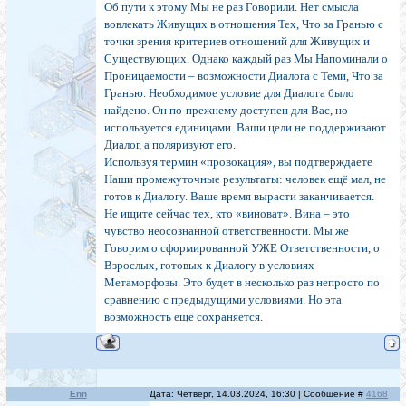
Об пути к этому Мы не раз Говорили. Нет смысла
вовлекать Живущих в отношения Тех, Что за Гранью с
точки зрения критериев отношений для Живущих и
Существующих. Однако каждый раз Мы Напоминали о
Проницаемости – возможности Диалога с Теми, Что за
Гранью. Необходимое условие для Диалога было
найдено. Он по-прежнему доступен для Вас, но
используется единицами. Ваши цели не поддерживают
Диалог, а поляризуют его.
Используя термин «провокация», вы подтверждаете
Наши промежуточные результаты: человек ещё мал, не
готов к Диалогу. Ваше время вырасти заканчивается.
Не ищите сейчас тех, кто «виноват». Вина – это
чувство неосознанной ответственности. Мы же
Говорим о сформированной УЖЕ Ответственности, о
Взрослых, готовых к Диалогу в условиях
Метаморфозы. Это будет в несколько раз непросто по
сравнению с предыдущими условиями. Но эта
возможность ещё сохраняется.
Enn
Дата: Четверг, 14.03.2024, 16:30 | Сообщение #
4168