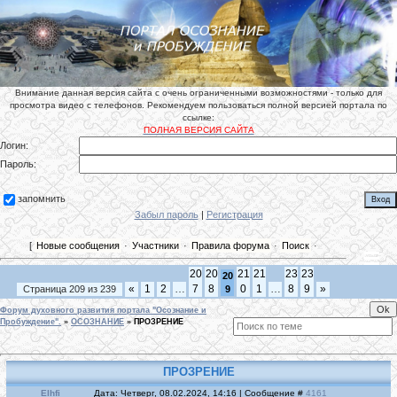
Внимание данная версия сайта с очень ограниченными возможностями - только для
просмотра видео с телефонов. Рекомендуем пользоваться полной версией портала по
ссылке:
ПОЛНАЯ ВЕРСИЯ САЙТА
Логин:
Пароль:
запомнить
Забыл пароль
|
Регистрация
[
Новые сообщения
·
Участники
·
Правила форума
·
Поиск
·
20
20
21
21
23
23
20
«
1
2
…
7
8
0
1
…
8
9
»
Страница
209
из
239
9
Форум духовного развития портала "Осознание и
Пробуждение".
»
ОСОЗНАНИЕ
»
ПРОЗРЕНИЕ
ПРОЗРЕНИЕ
Elhfi
Дата: Четверг, 08.02.2024, 14:16 | Сообщение #
4161