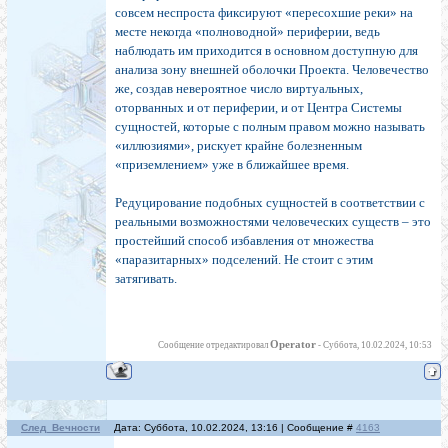
совсем неспроста фиксируют «пересохшие реки» на
месте некогда «полноводной» периферии, ведь
наблюдать им приходится в основном доступную для
анализа зону внешней оболочки Проекта. Человечество
же, создав невероятное число виртуальных,
оторванных и от периферии, и от Центра Системы
сущностей, которые с полным правом можно называть
«иллюзиями», рискует крайне болезненным
«приземлением» уже в ближайшее время.
Редуцирование подобных сущностей в соответствии с
реальными возможностями человеческих существ – это
простейший способ избавления от множества
«паразитарных» подселений. Не стоит с этим
затягивать.
Operator
Сообщение отредактировал
-
Суббота, 10.02.2024, 10:53
След_Вечности
Дата: Суббота, 10.02.2024, 13:16 | Сообщение #
4163