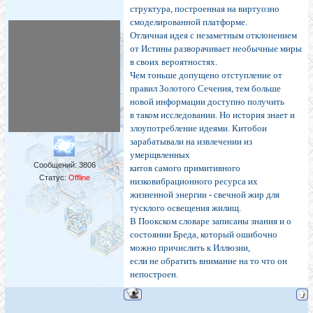
структура, построенная на виртуозно
смоделированной платформе.
Отличная идея с незаметным отклонением
от Истины разворачивает необычные миры
в своих вероятностях.
Чем тоньше допущено отступление от
правил Золотого Сечения, тем больше
новой информации доступно получить
в таком исследовании. Но история знает и
злоупотребление идеями. Китобои
зарабатывали на извлечении из
умерщвленных
Сообщений:
3806
китов самого примитивного
Статус:
Offline
низковибрационного ресурса их
жизненной энергии - свечной жир для
тусклого освещения жилищ.
В Поокском словаре записаны знания и о
состоянии Бреда, который ошибочно
можно причислить к Иллюзии,
если не обратить внимание на то что он
непостроен.