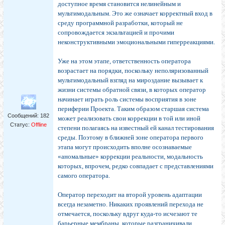
доступное время становится нелинейным и
мультимодальным. Это же означает корректный вход в
среду программной разработки, который не
сопровождается экзальтацией и прочими
неконструктивными эмоциональными гиперреакциями.
Уже на этом этапе, ответственность оператора
возрастает на порядки, поскольку неполяризованный
мультимодальный взгляд на мироздание вызывает к
жизни системы обратной связи, в которых оператор
начинает играть роль системы восприятия в зоне
периферии Проекта. Таким образом старшая система
Сообщений:
182
может реализовать свои коррекции в той или иной
Статус:
Offline
степени полагаясь на известный ей канал тестирования
среды. Поэтому в ближней зоне оператора первого
этапа могут происходить вполне осознаваемые
«аномальные» коррекции реальности, модальность
которых, впрочем, редко совпадает с представлениями
самого оператора.
Оператор переходит на второй уровень адаптации
всегда незаметно. Никаких проявлений перехода не
отмечается, поскольку вдруг куда-то исчезают те
барьерные мембраны, которые разграничивали