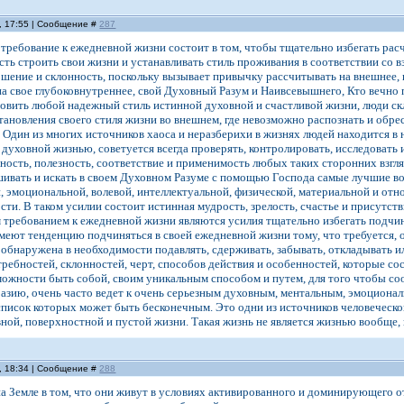
, 17:55 | Сообщение #
287
 требование к ежедневной жизни состоит в том, чтобы тщательно избегать рас
ть строить свои жизни и устанавливать стиль проживания в соответствии со 
шение и склонность, поскольку вызывает привычку рассчитывать на внешнее, н
а свое глубоковнутреннее, свой Духовный Разум и Наивсевышнего, Кто вечно 
новить любой надежный стиль истинной духовной и счастливой жизни, люди с
становления своего стиля жизни во внешнем, где невозможно распознать и обр
 Один из многих источников хаоса и неразберихи в жизнях людей находится в
духовной жизнью, советуется всегда проверять, контролировать, исследовать и
ность, полезность, соответствие и применимость любых таких сторонних взгл
шивать и искать в своем Духовном Разуме с помощью Господа самые лучшие во
, эмоциональной, волевой, интеллектуальной, физической, материальной и о
ости. В таком усилии состоит истинная мудрость, зрелость, счастье и присутс
 требованием к ежедневной жизни являются усилия тщательно избегать подчи
еют тенденцию подчиняться в своей ежедневной жизни тому, что требуется, о
обнаружена в необходимости подавлять, сдерживать, забывать, откладывать 
ребностей, склонностей, черт, способов действия и особенностей, которые с
можности быть собой, своим уникальным способом и путем, для того чтобы с
азию, очень часто ведет к очень серьезным духовным, ментальным, эмоциона
 список которых может быть бесконечным. Это одни из источников человечес
ной, поверхностной и пустой жизни. Такая жизнь не является жизнью вообще,
, 18:34 | Сообщение #
288
а Земле в том, что они живут в условиях активированного и доминирующего о