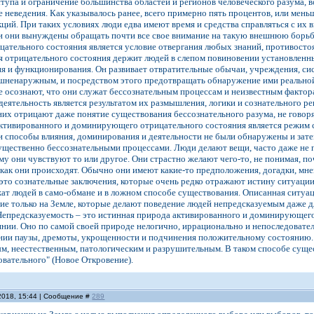
ступа и ограничение большинства областей и регионов человеческого разума,
е неведения. Как указывалось ранее, всего примерно пять процентов, или мень
ций. При таких условиях люди едва имеют время и средства справляться с их 
ии они вынуждены обращать почти все свое внимание на такую внешнюю борьб
ательного состояния является условие отвергания любых знаний, противост
 отрицательного состояния держит людей в слепом повиновении установленны
я и функционирования. Он развивает отвратительные обычаи, учреждения, сис
шненаружным, и посредством этого предотвращать обнаружение ими реальной 
 осознают, что они служат бессознательным процессам и неизвестным фактора
х деятельность является результатом их размышления, логики и сознательного 
них отрицают даже понятие существования бессознательного разума, не говор
тивированного и доминирующего отрицательного состояния является режим ск
и способы влияния, доминирования и деятельности не были обнаружены и зате
щественно бессознательными процессами. Люди делают вещи, часто даже не 
чему они чувствуют то или другое. Они страстно желают чего-то, не понимая, 
 как они происходят. Обычно они имеют какие-то предположения, догадки, мнени
это сознательные заключения, которые очень редко отражают истину ситуации
жат людей в само-обмане и в ложном способе существования. Описанная ситуа
е только на Земле, которые делают поведение людей непредсказуемым даже для 
епредсказуемость – это истинная природа активированного и доминирующего 
нии. Оно по самой своей природе нелогично, иррационально и непоследователь
ии паузы, дремоты, укрощенности и подчинения положительному состоянию. Но
м, неестественным, патологическим и разрушительным. В таком способе сущес
овательного" (Новое Откровение).
2018, 15:44 | Сообщение #
289