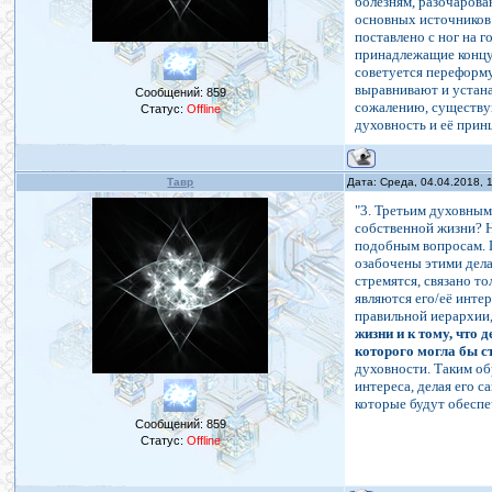
болезням, разочарова
основных источников 
поставлено с ног на 
принадлежащие концу 
советуется переформу
выравнивают и устана
Сообщений:
859
сожалению, существу
Статус:
Offline
духовность и её прин
Тавр
Дата: Среда, 04.04.2018,
"3. Третьим духовным
собственной жизни? 
подобным вопросам. 
озабочены этими дела
стремятся, связано т
являются его/её инте
правильной иерархии,
жизни и к тому, что
которого могла бы с
духовности. Таким об
интереса, делая его 
которые будут обеспе
Сообщений:
859
Статус:
Offline