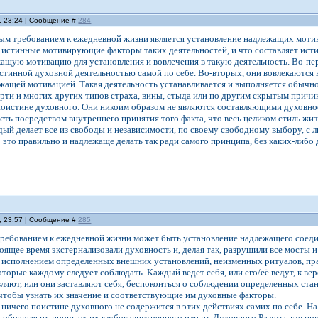
, 23:24 | Сообщение #
284
ным требованием к ежедневной жизни является установление надлежащих мот
ы истинные мотивирующие факторы таких деятельностей, и что составляет ис
щую мотивацию для установления и вовлечения в такую деятельность. Во-пер
 истинной духовной деятельностью самой по себе. Во-вторых, они вовлекаются
жащей мотивацией. Такая деятельность устанавливается и выполняется обычно и
ерти и многих других типов страха, вины, стыда или по другим скрытым прич
поистине духовного. Они никоим образом не являются составляющими духовно
сть посредством внутреннего принятия того факта, что весь целиком стиль жи
дый делает все из свободы и независимости, по своему свободному выбору, с 
 это правильно и надлежаще делать так ради самого принципа, без каких-либо 
, 23:57 | Сообщение #
285
требованием к ежедневной жизни может быть установление надлежащего соед
тоящее время экстернализовали духовность и, делая так, разрушили все мосты 
 исполнением определенных внешних установлений, неизменных ритуалов, пра
которые каждому следует соблюдать. Каждый ведет себя, или его/её ведут, к ве
вляют, или они заставляют себя, беспокоиться о соблюдении определенных стан
 чтобы узнать их значение и соответствующие им духовные факторы.
, ничего поистине духовного не содержится в этих действиях самих по себе. 
 обращая их прочь от их глубоковнутреннего или их Духовного Разума, где 