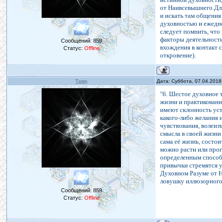
от Наивсевышнего.Для
и искать там общения
духовностью и ежедн
следует помнить, что
факторы деятельности
Сообщений:
859
вхождения в контакт 
Статус:
Offline
откровение).
Тавр
Дата: Суббота, 07.04.2018
"6. Шестое духовное
жизни и практиковани
имеют склонность уст
какого-либо желания 
чувствования, волеиз
смысла в своей жизни
сама её жизнь, состо
можно расти или прог
определенным способо
привычки стремятся у
Духовном Разуме от Н
ловушку иллюзорного 
Сообщений:
859
Статус:
Offline