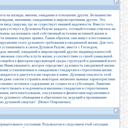
чета на взгляды, мнения, ожидания и отношение других. Большинство
взглядами, мнениями, ожиданиями и мировоззрениями других. Это
а ввод снаружи, где не существует никакой надежности. Вместо того,
присутствует в Духовном Разуме каждого, готовый/готовая ответить на
клонны захлопывать свой собственный источник истинной жизни и
ести никаких верных правил. Таким образом, они живут в постоянном
 нарушении этого духовного требования к ежедневной жизни. Для того
 устанавливать в своем Духовом Разуме, вместе с Господом,
ядов, мнений, ожиданий и мировоззрений других индивидуальностей.
зможные способы и пути жизни, в соответствии со своей уникальной
тносящейся к факторам окружающей среды структурой и динамикой всего
твие Наивсевышнего, которое определяет духовность ежедневной жизни.
нения установленным и ожидаемым стандартам и стереотипам жизни.
жидается и диктуется им снаружи и извне. Духовная опасность этой
или даже совсем устранять некоторые жизненно важные характеристики
оставляют истинное содержание их сущности и субстанции. Лишение
оответствовать и подчиняться внешним стандартам и стереотипным
льным, интеллектуальным, сексуальным и физическим нарушениям и
кого духовного обнищания и обреченности, ведущий к проживанию
 но духовной смертью". (Новое Откровение)
трицательного состояния. Результатом и следствием этой ситуации