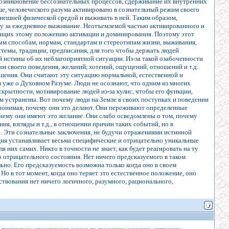
 возникновение бессознательных процессов, сдерживание их внутренних
ше, человеческого разума активировано в сознательный режим своего
внешней физической средой и выживать в ней. Таким образом,
у за ежедневное выживание. Неотъемлемой частью активированного и
оящих этому положению активации и доминирования. Поэтому этот
м способам, нормам, стандартам и стереотипам жизни, выживания,
темы, традиции, предписания, для того чтобы держать людей
истины об их неблагоприятной ситуации. Из-за такой озабоченности
м своего поведения, желаний, хотений, ощущений, отношений и т.д.
решения. Они считают эту ситуацию нормальной, естественной и
я уже о Духовном Разуме. Люди не осознают, что одним из многих
рытности, мотивирование людей из-за кулис, чтобы его функции,
м устранены. Вот почему люди на Земле в своих поступках и поведении
понимая, почему они это делают. Они переживают определенные
почему они имеют это желание. Они слабо осведомлены о том, почему
я, взгляды и т.д., в отношении причин таких событий, но в
. Эти сознательные заключения, не будучи отражениями истинной
ция устанавливает весьма специфические и отрицательно уникальные
них самих. Никто в точности не знает, как будет реагировать на ту
отрицательного состояния. Нет ничего предсказуемого в таком
но. Его предсказуемость возможна только когда оно в своем
 в тот момент, когда оно теряет это естественное положение, оно
твования нет ничего логичного, разумного, рационального,