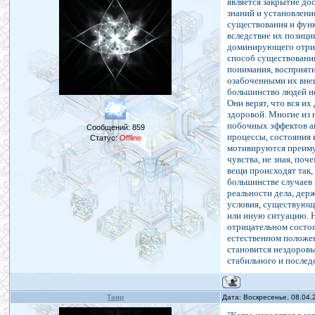
является закрытие до
знаний и установлени
существования и функ
вследствие их позиц
доминирующего отриц
способ существования
понимания, восприяти
озабоченными их вне
большинство людей не
Они верят, что вся и
здоровой. Многие из 
побочных эффектов ак
Сообщений:
859
процессы, состояния 
Статус:
Offline
мотивируются преиму
чувства, не зная, по
вещи происходят так,
большинстве случаев 
реальности дела, дер
условия, существующи
или иную ситуацию. Н
отрицательном состоя
естественном положен
становится нездоровы
стабильного и послед
Тавр
Дата: Воскресенье, 08.04.