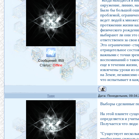
"Когда находятся в и
окружение, линию, на
Было бы большой ошиб
проблемой, ограничен
ведет людей к множес
протяжении жизни каж
физического рождения
выбирают ли они это 
ответственен за свои
Это ограничение- сти
отрицательное состоя
важными с точки зрен
воспоминаний о таком
Сообщений:
859
еще в течении жизни,
Статус:
Offline
извлечены уроки из о
на Земле, независимо 
что испытывает в каж
Тавр
Дата: Понедельник, 09.04
Выборы сделанные пе
На этой планете суще
определяется и учиты
Получается что люди 
"Существует нескольк
необходимо сначала о