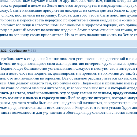
ниям, несчастным случаям и многим другим беспокойствам, список которых м
всех страданий в целом на Земле является перевернутая и извращенная иерар
голову. Самые наивысшие приоритеты находятся на самом дне или близко ко дну
списка, поставлены на вершину. И снова, для того чтобы быть поистине духо
лировать и пересмотреть иерархию приоритетов в своей ежедневной жизни и по
вливают все вещи в естественном, нормальном и здоровом порядке, что привод
ющее в данный момент положение людей на Земле в этом отношении таково, ч
ципы на вершину своих приоритетов. Из-за такого положения жизнь на Земле е
 13:31 | Сообщение #
283
 требованием к ежедневной жизни является установление предпочтений в сво
Не многие люди посвящают свои жизни развитию интереса к духовным вопроса
Подавляющее большинство устанавливают, следуют и пестуют свои интересы в
ми и позволяют им подавлять, доминировать и проникать в их жизни до такой ст
олько с этими внешними интересами. Все остальное рассматривается как малова
ресы. Они делают каждого тем, кто он/она есть. Надлежаще и правильно иметь 
 во главе со своим главным интересом, который превыше всех и
который опред
 делать для того, чтобы выполнить эту задачу самым полезным, продуктив
тать взаимная польза и соразделение.
Любые другие интересы, которые могут
разом, для того чтобы быть поистине духовной личностью, советуется трениро
самым предпочтительным из всех интересов. Результатом такого усилия будет 
чивать возможности для улучшения и обогащения духовности и счастья в жизн