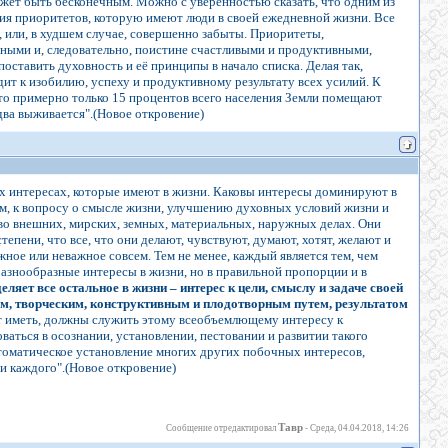
ожет быть бесконечным. Можно с уверенностью сказать, что одним из
хия приоритетов, которую имеют люди в своей ежедневной жизни. Все
, или, в худшем случае, совершенно забыты. Приоритеты,
вными и, следовательно, поистине счастливыми и продуктивными,
ставить духовность и её принципы в начало списка. Делая так,
ит к изобилию, успеху и продуктивному результату всех усилий. К
то примерно только 15 процентов всего населения Земли помещают
два выживается".(Новое откровение)
их интересах, которые имеют в жизни. Каковы интересы доминируют в
м, к вопросу о смысле жизни, улучшению духовных условий жизни и
о внешних, мирских, земных, материальных, наружных делах. Они
епени, что все, что они делают, чувствуют, думают, хотят, желают и
жное или неважное совсем. Тем не менее, каждый является тем, чем
разнообразные интересы в жизни, но в правильной пропорции и в
еляет все остальное в жизни – интерес к цели, смыслу и задаче своей
ным, творческим, конструктивным и плодотворным путем, результатом
 иметь, должны служить этому всеобъемлющему интересу к
ваться в осознании, установлении, пестовании и развитии такого
автоматическое установление многих других побочных интересов,
и каждого".(Новое откровение)
Тавр
Сообщение отредактировал
-
Среда, 04.04.2018, 14:26