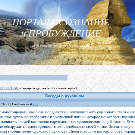
ПОРТАЛ ОСОЗНАНИЕ
и ПРОБУЖДЕНИЕ
Этот место для Искателей и Исследователей...
ОСОЗНАНИЕ
»
Беседы о духовном.
(Все ответы здесь.)
Беседы о духовном.
, 16:57 | Сообщение #
281
емонстрировать, как люди попадаются в ловушки такого ущербного стиля жиз
еленное духовное требование к ежедневной жизни, которое может быть наз
ольшинство людей постоянно нарушают этот уравновешивающий фактор. Если
но обнаружить односторонность или однобокость своей жизни. Значительную ча
если вообще имеют, духовной ценности. Люди говорят о погоде, спорте, укра