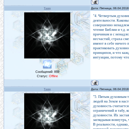
Тавр
Дата: Пятница, 06.04.2018
"4. Четвертым духов
деятельности. Каков
совершенно ненадлежа
чтение Библии и т.д.
причинам и с ненадле
несчастий, страха см
имеют в себе ничего 
практиковать духовно
принципов, и что каж
интуиции, потому что
Сообщений:
859
Статус:
Offline
Тавр
Дата: Пятница, 06.04.2018
"5. Пятым духовным 
людей на Земле в нас
духовность считается
ограничений и табу, 
духовности. Их заста
заглядывая вовнутрь,
В реальности, однако
истинной духовности,