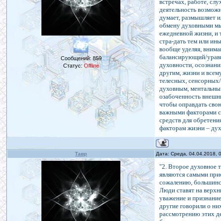
встречах, работе, слу
деятельность возможн
думает, размышляет и
обмену духовными мыс
ежедневной жизни, и 
стра-дать тем или ин
вообще уделяя, вним
балансирующий/уравн
Сообщений:
859
духовности, осознани
Статус:
Offline
другим, жизни и всем
телесных, сенсорных
духовным, ментальным
озабоченность внешни
чтобы оправдать сво
важными факторами сч
средств для обретени
факторам жизни – дух
Тавр
Дата: Среда, 04.04.2018,
"2. Второе духовное 
являются самыми при
сожалению, большинс
Люди ставят на верхн
уважение и признание 
другие говорили о ни
рассмотрению этих де