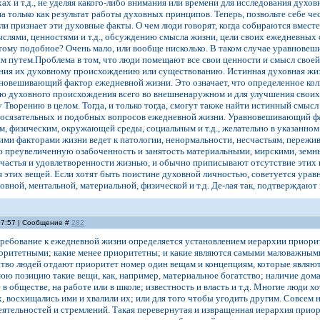
хах и т.д., не уделяя какого-либо внимания или времени для исследования духов
а только как результат работы духовных принципов. Теперь, позвольте себе чес
ли признает эти духовные факты. О чем люди говорят, когда собираются вмест
лями, ценностями и т.д., обсуждению смысла жизни, цели своих ежедневных 
тому подобное? Очень мало, или вообще нисколько. В таком случае уравнове
ым путем.Проблема в том, что люди помещают все свои ценности и смысл своей 
ания их духовному происхождению или существованию. Истинная духовная жиз
овешивающий фактор ежедневной жизни. Это означает, что определенное кол
ю духовного происхождения всего во внешненаружном и для улучшения своих 
у Творению в целом. Тогда, и только тогда, смогут также найти истинный смы
/осязательных и подобных вопросов ежедневной жизни. Уравновешивающий фак
, физическим, окружающей среды, социальным и т.д., желательно в указанно
ми факторами жизни ведет к патологии, ненормальности, несчастьям, пережива
ю преувеличенную озабоченность и занятость материальными, мирскими, зем
астья и удовлетворенности жизнью, и обычно приписывают отсутствие этих к
я этих вещей. Если хотят быть поистине духовной личностью, советуется ура
овной, ментальной, материальной, физической и т.д. Де-лая так, подтверждаю
 07:57 | Сообщение #
282
требование к ежедневной жизни определяется установлением иерархии приори
оритетными; какие менее приоритетны; и какие являются самыми маловажным
тво людей отдают приоритет номер один вещам и концепциям, которые являю
юю позицию такие вещи, как, например, материальное богатство; наличие до
в обществе, на работе или в школе; известность и власть и т.д. Многие люди хо
х, восхищались ими и хвалили их; или для того чтобы угодить другим. Совсем 
ятельностей и стремлений. Такая перевернутая и извращенная иерархия приори