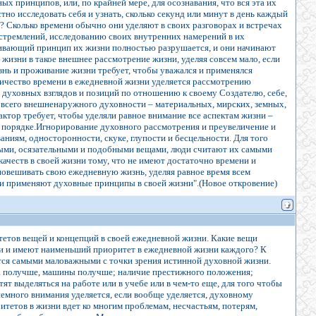
ных принципов, или, по крайней мере, для осознавания, что вся эта их
тно исследовать себя и узнать, сколько секунд или минут в день каждый
е? Сколько времени обычно они уделяют в своих разговорах и встречах
стремлений, исследованию своих внутренних намерений в их
шивающий принцип их жизни полностью разрушается, и они начинают
жизни в такое внешнее рассмотрение жизни, уделяя совсем мало, если
нь и проживание жизни требует, чтобы уважался и применялся
ичество времени в ежедневной жизни уделяется рассмотрению
духовных взглядов и позиций по отношению к своему Создателю, себе,
сл всего внешненаружного духовности – материальных, мирских, земных,
тор требует, чтобы уделяли равное внимание все аспектам жизни –
м порядке.Игнорирование духовного рассмотрения и преувеличение и
ниям, односторонности, скуке, глупости и бесцельности. Для того
ными, осязательными и подобными вещами, люди считают их самыми
ачеств в своей жизни тому, что не имеют достаточно времени и
вновешивать свою ежедневную жизнь, уделяя равное время всем
т и применяют духовные принципы в своей жизни".(Новое откровение)
тетов вещей и концепций в своей ежедневной жизни. Какие вещи
и и имеют наименьший приоритет в ежедневной жизни каждого? К
тся самыми маловажными с точки зрения истинной духовной жизни.
ма получше, машины получше; наличие престижного положения;
тят выделяться на работе или в учебе или в чем-то еще, для того чтобы
немного внимания уделяется, если вообще уделяется, духовному
тетов в жизни вдет ко многим проблемам, несчастьям, потерям,