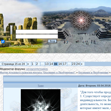
Логин:
Пароль:
запомнить
Забыл пароль
|
Регистрация
«
1
2
…
13
14
16
17
…
23
24
»
Страница
15
из
24
15
Модератор форума:
streaminformation
Форум духовного развития портала "Осознание и Пробуждение".
»
Осознание и Пробуждение
»
Тавр
Дата: Вторник, 03.04.2018
"Для того чтобы прод
1. Существует опред
индивидуальности. Б
деятельность, то мож
которые имеют мало, 