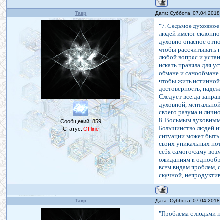
Тавр
Дата: Суббота, 07.04.2018
"7. Седьмое духовное
людей имеют склоннос
духовно опасное отно
чтобы рассчитывать н
любой вопрос и уста
искать правила для у
обмане и самообмане.
чтобы жить истинной 
достоверность, надеж
Следует всегда запра
духовной, ментальной
своего разума и личн
8. Восьмым духовным
Сообщений:
859
Большинство людей им
Статус:
Offline
ситуации может быть 
своих уникальных пот
себя самого/саму воз
ожиданиям и однообр
всем видам проблем,
скучной, непродуктив
Тавр
Дата: Суббота, 07.04.2018
"Проблема с людьми н