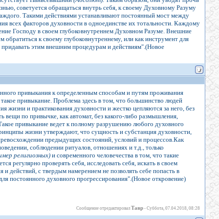
нью, советуется обращаться внутрь себя, к своему Духовному Разуму
 каждого. Такими действиями устанавливают постоянный мост между
ия всех факторов духовности в одноединстве их тотальности. Каждому
рение Господу в своем глубоковнутреннем Духовном Разуме. Внешние
м обратиться к своему глубоковнутреннему, или как инструмент для
т придавать этим внешним процедурам и действиям".(Новое
тинного привыкания к определенным способам и путям проживания
 такое привыкание. Проблема здесь в том, что большинство людей
я жизни и практикования духовности и жестко цепляются за него, без
ь вещи по привычке, как автомат, без какого-либо размышления,
. Такое привыкание ведет к полному разрушению любого духовного
 принципы жизни утверждают, что сущность и субстанция духовности,
и превосхождении предыдущих состояний, условий и процессов.Как
оведении, соблюдении ритуалов, отношениях и т.д., только
имер религиозных)
и современного человечества в том, что такие
ся регулярно проверять себя, исследовать себя, искать в своем
и действий, с твердым намерением не позволять себе попасть в
для постоянного духовного прогрессирования".(Новое откровение)
Тавр
Сообщение отредактировал
-
Суббота, 07.04.2018, 08:28