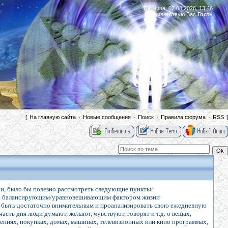
Пятница, 07.08.2026, 13:46
Приветствую Вас
Гость
|
[
На главную сайта
·
Новые сообщения
·
Поиск
·
Правила форума
·
RSS
]
ни, было бы полезно рассмотреть следующие пункты:
вано балансирующим/уравновешивающим фактором жизни
 быть достаточно внимательным и проанализировать свою ежедневную
сть дня люди думают, желают, чувствуют, говорят и т.д. о вещах,
шениях, покупках, домах, машинах, телевизионных или кино программах,