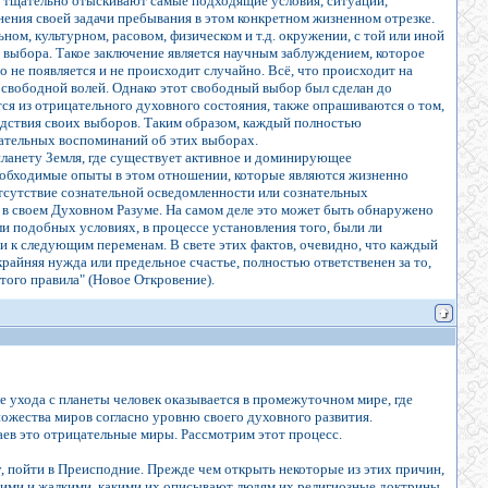
о тщательно отыскивают самые подходящие условия, ситуации,
лнения своей задачи пребывания в этом конкретном жизненном отрезке.
ом, культурном, расовом, физическом и т.д. окружении, с той или иной
и выбора. Такое заключение является научным заблуждением, которое
не появляется и не происходит случайно. Всё, что происходит на
 свободной волей. Однако этот свободный выбор был сделан до
я из отрицательного духовного состояния, также опрашиваются о том,
ледствия своих выборов. Таким образом, каждый полностью
нательных воспоминаний об этих выборах.
 планету Земля, где существует активное и доминирующее
необходимые опыты в этом отношении, которые являются жизненно
отсутствие сознательной осведомленности или сознательных
и в своем Духовном Разуме. На самом деле это может быть обнаружено
ли подобных условиях, в процессе установления того, были ли
и к следующим переменам. В свете этих фактов, очевидно, что каждый
 крайняя нужда или предельное счастье, полностью ответственен за то,
того правила" (Новое Откровение).
е ухода с планеты человек оказывается в промежуточном мире, где
ножества миров согласно уровню своего духовного развития.
ев это отрицательные миры. Рассмотрим этот процесс.
, пойти в Преисподние. Прежде чем открыть некоторые из этих причин,
лохими и жалкими, какими их описывают людям их религиозные доктрины.