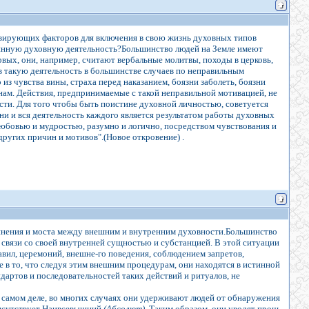
ивирующих факторов для включения в свою жизнь духовных типов
тинную духовную деятельность?Большинство людей на Земле имеют
вых, они, например, считают вербальные молитвы, походы в церковь,
 в такую деятельность в большинстве случаев по неправильным
з чувства вины, страха перед наказанием, боязни заболеть, боязни
инам. Действия, предпринимаемые с такой неправильной мотивацией, не
сти. Для того чтобы быть поистине духовной личностью, советуется
зни и вся деятельность каждого является результатом работы духовных
любовью и мудростью, разумно и логично, посредством чувствования и
других причин и мотивов".(Новое откровение) .
инения и моста между внешним и внутренним духовности.Большинство
и связи со своей внутренней сущностью и субстанцией. В этой ситуации
вил, церемоний, внешне-го поведения, соблюдением запретов,
ре в то, что следуя этим внешним процедурам, они находятся в истинной
дартов и последовательностей таких действий и ритуалов, не
На самом деле, во многих случаях они удерживают людей от обнаружения
присутствует Наивсевышний
(Абсолют)
. Таким образом, они уводят прочь