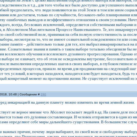
нкарнации на Земле с целью выполнения определенного выбора или выборов, т
следственность и т.д., для того чтобы все было доступно для успешного выпо
кой предполагать, что люди появляются на этой Земле в том или ином социальн
иями или достатком, только по случайности, без какого-либо планирования ил
тву ошибочных выводов и неэффективного отношения к своим условиям. Ничто 
дого, всегда, без всяких исключений, определяется собственными выборами и
, в Абсолютном Мыслительном Процессе Наивсевышнего. Те, кто инкарнируетс
по своей собственной воле, принимая на себя полную ответственность за пос
 выборы, несмотря на то, что не имеют сознательной осведомленности или соз
рание памяти – действительно только для тех, кто выбрал инкарнироваться на
ние. Сознательные знания и память о таком выборе тотально обесценили бы 
ия вселенского обучения и вселенского духовного прогрессирования. Однако 
 выборе не означает, что об этом не осведомлены внутренне, бессознательно 
 после выполнения определенных шагов в своих выборах, в глубоком гипнозе и
пределенных процессов, пришло ли время для продвижения на следующий шаг 
от тех условий, в которых находился, находится или будет находиться, будь то
дый конкретный момент на протяжении жизни. Не существует исключений из э
.2018, 10:48 | Сообщение #
290
ред инкарнацией на данную планету можно изменить во время земной жизни.
ствует не верное мнение что Абсолют посылает людей в ад. На самом деле посл
вается только его духовная составляющая. И человек отправляется в один из м
сами определяют себе миры дальнейшего существования. В большинстве случа
о важных причин, почему люди выбирают, по своей воле и свободному выбору
сознать, что Преисподние, для тех, кто там находится, не выглядят такими п