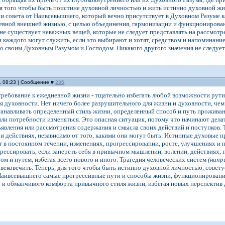
 того чтобы быть поистине духовной личностью и жить истинно духовной жиз
 и совета от Наивсевышнего, который вечно присутствует в Духовном Разуме
евной внешней жизнью, с целью объединения, гармонизации и функционирован
 не существует неважных вещей, которые не следует представлять на рассмот
 каждого могут служить, если это выбирают и хотят, средством и напоминание
со своим Духовным Разумом и Господом. Никакого другого значения не следуе
, 08:23 | Сообщение #
286
 требование к ежедневной жизни - тщательно избегать любой возможности ру
я духовности. Нет ничего более разрушительного для жизни и духовности, чем
анавливать определенный стиль жизни, определенный способ и путь проживани
или потребности изменяться. Это опасная ситуация, потому что начинают делат
ъявления или рассмотрения содержания и смысла своих действий и поступков
 и действиях, независимо от того, какими они могут быть. Истинные духовые
ит в постоянном течении, изменениях, прогрессировании, росте, улучшениях 
рессировать, если запереть себя в привычном мышлении, волении, действиях, п
м и путем, избегая всего нового и иного. Трагедия человеческих систем
(напр
вековечить. Теперь, для того чтобы быть истинно духовной личностью, советует
аивсевышнего самые прогрессивные пути и способы жизни, функционирования 
и обманчивого комфорта привычного стиля жизни, избегая новых перспектив 