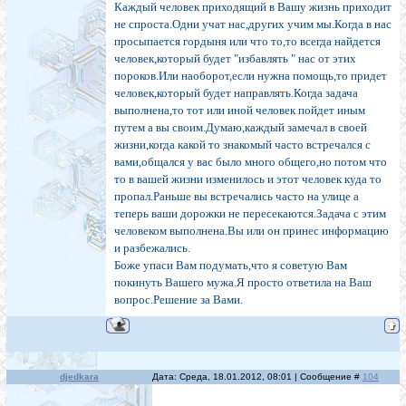
полностью игнорирует больше не могу...
Каждый человек приходящий в Вашу жизнь приходит
Иногда просто крыша ехать начинает...Вчера просил
не спроста.Одни учат нас,других учим мы.Когда в нас
смотреть видео про то,как бесы человеком
просыпается гордыня или что то,то всегда найдется
овладевают...жуть! Почище ТРИЛЛЕРА будет.
человек,который будет "избавлять " нас от этих
ЕГО НАТИСК НЕ МОГУ БОЛЬШЕ
пороков.Или наоборот,если нужна помощь,то придет
ВЫДЕРЖИВАТЬ,ХОЧЕТСЯ БЕЖАТЬ КУДА ГЛАЗА
человек,который будет направлять.Когда задача
ГЛЯДЯТ,
выполнена,то тот или иной человек пойдет иным
путем а вы своим.Думаю,каждый замечал в своей
жизни,когда какой то знакомый часто встречался с
вами,общался у вас было много общего,но потом что
то в вашей жизни изменилось и этот человек куда то
пропал.Раньше вы встречались часто на улице а
теперь ваши дорожки не пересекаются.Задача с этим
человеком выполнена.Вы или он принес информацию
и разбежались.
Боже упаси Вам подумать,что я советую Вам
покинуть Вашего мужа.Я просто ответила на Ваш
вопрос.Решение за Вами.
djedkara
Дата: Среда, 18.01.2012, 08:01 | Сообщение #
104