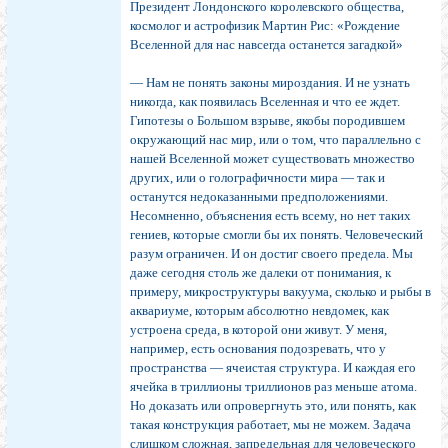
Президент Лондонского королевского общества,
космолог и астрофизик Мартин Рис: «Рождение
Вселенной для нас навсегда останется загадкой»
— Нам не понять законы мироздания. И не узнать
никогда, как появилась Вселенная и что ее ждет.
Гипотезы о Большом взрыве, якобы породившем
окружающий нас мир, или о том, что параллельно с
нашей Вселенной может существовать множество
других, или о голографичности мира — так и
останутся недоказанными предположениями.
Несомненно, объяснения есть всему, но нет таких
гениев, которые смогли бы их понять. Человеческий
разум ограничен. И он достиг своего предела. Мы
даже сегодня столь же далеки от понимания, к
примеру, микроструктуры вакуума, сколько и рыбы в
аквариуме, которым абсолютно невдомек, как
устроена среда, в которой они живут. У меня,
например, есть основания подозревать, что у
пространства — ячеистая структура. И каждая его
ячейка в триллионы триллионов раз меньше атома.
Но доказать или опровергнуть это, или понять, как
такая конструкция работает, мы не можем. Задача
слишком сложная, запредельная для человеческого