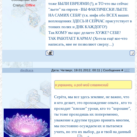
тоже БЫЛИ ЕВРЕЯМИ (!), и ТО что вы сейчас
Статус:
Offline
"льете" на евреев - ВЫ ФАКТИЧЕСКИ ЛЬЕТЕ
НА САМИХ СЕБЯ! (т.к. инфа обо ВСЕХ ваших
воплощениях ЗДЕСЬ И СЕЙЧАС присутствует в
тонких полях и ДНК КАЖДОГО!)
Так КОМУ вы щас делаете ХУЖЕ? СЕБЕ!
ТАК РАБОТАЕТ КАРМА! (Хотела ещё кое-что
написать, мне не позволяют сверху....)
djedkara
Дата: Четверг, 19.01.2012, 00:11 | Сообщение #
107
я украинец, и род мой славянский
Серёга, мы все здесь земляне, не важно, что
и кто делает, это прохождение опыта , кто то
проходит "плохие" уроки, кто то "хорошие",
ты тоже проходишь их попеременно,
уважение к другим трудно принять многим,
мы постоянно осуждаем их и пытаемся
учить, но это их выбор, да и твой на данный