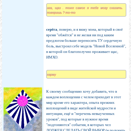
ага, щаз . тоже самое я тебе могу сказать.
поверишь ? то-то
серёга
, поверю, и я вижу мэна, который в своё
время "обжёгся" и не желая ни под каким
предлогом больше переносить ТУ сердечную
боль, выстроил себе модель "Новой Вселенной",
в которой он благополучно проживает щас,
ИМХО.
карму
К своему сообщению хочу добавить, что в
каждом воплощении с челом приходит в этот
мир кроме его характера, опыта прежних
воплощений в виде житейской мудрости и
интуиции, ещё и "перечень невыученных
уроков", под которые в нужное время
"подгоняются" события, в которых чел
ДОЛЖЕН СДЕЛАТЬ СВОЙ ВЫБОР (и получить