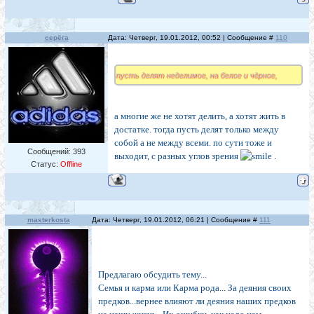
серёга
Дата: Четверг, 19.01.2012, 00:52 | Сообщение #
110
пусть делят неделимое, на белое и чёрное,
а многие же не хотят делить, а хотят жить в
достатке. тогда пусть делят только между
собой а не между всеми. по сути тоже и
Сообщений:
393
выходит, с разных углов зрения
.
Статус:
Offline
masterkosta
Дата: Четверг, 19.01.2012, 06:21 | Сообщение #
111
Предлагаю обсудить тему...
Семья и карма или Карма рода... За деяния своих
предков...вернее влияют ли деяния наших предков