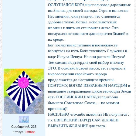
ОСЛУШАЛСЯ БОГА и использовал дарованные
им Знания для своей выгоды. Строго выполняя
Наставления, они увидели, что становятся
здоровее телом, богаче, исполняются их
желания и жить им становится легче. Это
послужило основанием для сокрытия Знаний в
их среде.
Бог послал им испытание и возможность
вернуться на путь Божественного Служения в
виде Иисуса-Иешуа. Но они распяли Иисуса!
Тем самым, подтвердив свой выбор в пользу
ЭГО. В основной своей массе, этот перекос в
мировоззрении еврейского народа
продолжается до настоящего времени.
ПОЭТОМУ, БОГОМ ИЗБРАННЫМ НАРОДОМ в
нынешнем завершающем цикле эволюции Земли
есть РОССИЙСКИЙ НАРОД(территория
бывшего Советского Союза,.... по многим
причинам)!
НАСИЛЬНО что-либо включить НЕ получится ,
т.к. ЕВРЕЙСКИЙ НАРОД САМ ДОЛЖЕН
ВЫРАЗИТЬ ЖЕЛАНИЕ для этого.
Сообщений:
215
Статус:
Offline