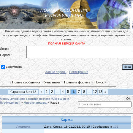
Внимание данная версия сайта с очень ограниченными возможностями - только для
просмотра видео с телефонов. Рекомендуем пользоваться полной версией портала по
ссылке:
ПОЛНАЯ ВЕРСИЯ САЙТА
Логин:
Пароль:
запомнить
Забыл пароль
|
Регистрация
[
Новые сообщения
·
Участники
·
Правила форума
·
Поиск
·
«
1
2
…
4
5
7
8
…
12
13
»
Страница
6
из
13
6
Форум духовного развития портала "Осознание и
Пробуждение".
»
Миропонимание.
»
Карма
Карма
Людмила
Дата: Среда, 18.01.2012, 00:15 | Сообщение #
101