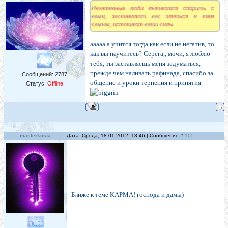
Негативные люди пытаются спорить с
вами, заставляют вас злиться и тем
самым, истощают ваши силы
ааааа а учится тогда как если не негатив, то
как вы научитесь? Серёга,, мочи, я люблю
тебя, ты заставляешь меня задуматься,
прежде чем наливать рафинада, спасибо за
Сообщений:
2787
общение и уроки терпения и принятия
Статус:
Offline
masterkosta
Дата: Среда, 18.01.2012, 13:46 | Сообщение #
105
Ближе к теме КАРМА! господа и дамы)