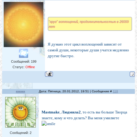
"круг" воплощений, продолжительностью в 26000
лет
Я думаю этот цикл воплощений зависит от
самой души, некоторые души учатся медленно
другие быстро.
Сообщений:
199
Статус:
Offline
кккккк
Дата: Пятница, 20.01.2012, 19:51 | Сообщение #
118
Mastmake
,
Людмила2
, то есть вы больше Творца
знаете, кому и что делать? Вы меня умиляете
Сообщений:
2