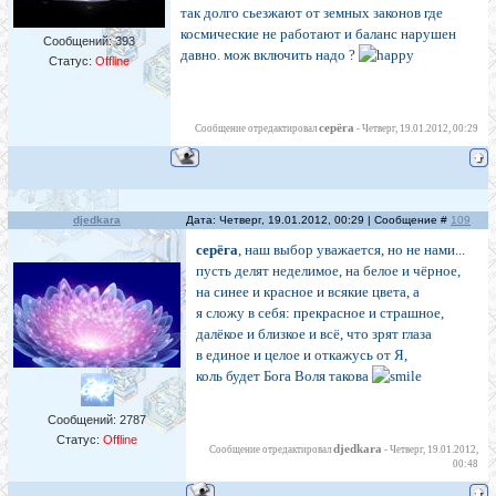
так долго сьезжают от земных законов где
космические не работают и баланс нарушен
Сообщений:
393
давно. мож включить надо ?
Статус:
Offline
серёга
Сообщение отредактировал
-
Четверг, 19.01.2012, 00:29
djedkara
Дата: Четверг, 19.01.2012, 00:29 | Сообщение #
109
серёга
, наш выбор уважается, но не нами...
пусть делят неделимое, на белое и чёрное,
на синее и красное и всякие цвета, а
я сложу в себя: прекрасное и страшное,
далёкое и близкое и всё, что зрят глаза
в единое и целое и откажусь от Я,
коль будет Бога Воля такова
Сообщений:
2787
Статус:
Offline
djedkara
Сообщение отредактировал
-
Четверг, 19.01.2012,
00:48