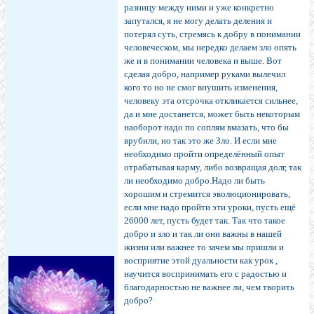
разницу между ними и уже конкретно
запутался, я не могу делать деления и
потерял суть, стремясь к добру в понимании
человеческом, мы нередко делаем зло опять
же и в понимании человека и выше. Вот
сделая добро, например руками вылечил
кого то но не смог внушить изменения,
человеку эта отсрочка откликается сильнее,
да и мне достанется, может быть некоторым
наоборот надо по соплям вмазать, что бы
врубили, но так это же Зло. И если мне
необходимо пройти определённый опыт
отрабатывая карму, либо возвращая долг, так
ли необходимо добро.Надо ли быть
хорошим и стремится эволюционировать,
если мне надо пройти эти уроки, пусть ещё
26000 лет, пусть будет так. Так что такое
добро и зло и так ли они важны в нашей
жизни или важнее то зачем мы пришли и
восприятие этой дуальности как урок ,
научится воспринимать его с радостью и
благодарностью не важнее ли, чем творить
добро?