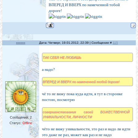
ВПЕРЕД И ВВЕРХ по намеченной тобой
дороге!
кккккк
Дата: Четверг, 19.01.2012, 22:39 | Сообщение #
115
ТАК СЕБЯ НЕ ЛЮБИШЬ
а надо?
ВПЕРЕД И ВВЕРХ по намеченной тобой дороге!
чё то не вижу пока куда идти, я тут в сторонке
постою, посмотрю
совершенствования своей БОЖЕСТВЕННОЙ
УНИКАЛЬНОСТИ, ЛИЧНОСТИ
Сообщений:
2
Статус:
Offline
чёто не вижу уникальности, это раз и надо ли идти
это даже не раз, может как раз и не надо