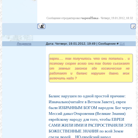
чаровНика
Сообщение отредактировал
-
Четверг, 19.01.2012, 18:32
Людмила
Дата: Четверг, 19.01.2012, 19:49 | Сообщение #
114
евреи..... так получилось что они попались . и
поэтому скорее всего они так долго сьезжают
от земных законов где космические не
работают и баланс нарушен давно. мож
включить надо ?
Баланс нарушен по одной простой причине:
Изначально(читайте в Ветхом Завете), евреи
были ИЗБРАННЫМ БОГОМ народом. Бог через
Мессий давал Откровения (Великие Знания)
еврейскому народу для того, чтобы ЕВРЕИ
САМИ ЖИЛИ ИМИ И РАСПРОСТРАНЯЛИ ЭТИ
БОЖЕСТВЕННЫЕ ЗНАНИЯ по всей Земле
среди людей.... НО еврейский народ