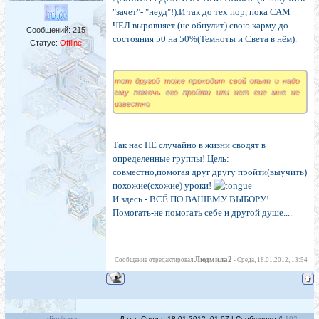
"зачет"- "неуд"!).И так до тех пор, пока САМ
ЧЕЛ выровняет (не обнулит) свою карму до
Сообщений:
215
состояния 50 на 50%(Темноты и Света в нём).
Статус:
Offline
тот другой тоже проходит свой опыт и надо
ему помочь его пройти или нет сие мне не
известно
Так нас НЕ случайно в жизни сводят в
определенные группы! Цель:
совместно,помогая друг другу пройти(выучить)
похожие(схожие) уроки!
И здесь - ВСЁ ПО ВАШЕМУ ВЫБОРУ!
Помогать-не помогать себе и другой душе....
Людмила2
Сообщение отредактировал
-
Среда, 18.01.2012, 13:54
djedkara
Дата: Среда, 18.01.2012, 01:07 | Сообщение #
102