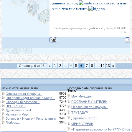
данный период
вот поняв это, я и не
знаю. что мне менять
djedkara
Сообщение отредактировал
-
Суббота, 21.01.2012,
19:58
«
1
2
…
4
5
7
8
…
12
13
»
Страница
6
из
13
6
Самые отвечаемые темы
Последние обновлённые темы
Тема:
8909
Осознания от Сириуса .
Моя Мелодия...
8700
Что происходит сейчас в Мире...
7246
ПОСЛАНИЕ УЧИТЕЛЕЙ
Свободный разговор...
4776
ПРОЗРЕНИЕ
Осознания от Сириуса .
4380
Дуратино - это Я
ТРУБАДУР
3731
Человек и Мир
3418
Дуратино - это Я
Вопросы к Индиго и Кристальным...
3048
Любовь...
МЕНЕСТРЕЛЬ
«Парамагинумерология № 7777» Символ