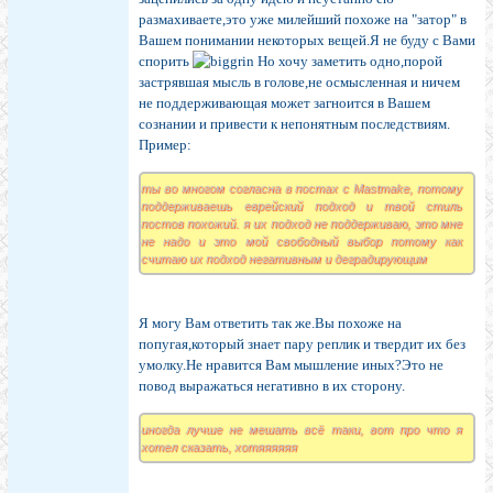
размахиваете,это уже милейший похоже на "затор" в
Вашем понимании некоторых вещей.Я не буду с Вами
спорить
Но хочу заметить одно,порой
застрявшая мысль в голове,не осмысленная и ничем
не поддерживающая может загноится в Вашем
сознании и привести к непонятным последствиям.
Пример:
ты во многом согласна в постах с Mastmake, потому
поддерживаешь еврейский подход и твой стиль
постов похожий. я их подход не поддерживаю, это мне
не надо и это мой свободный выбор потому как
считаю их подход негативным и деградирующим
Я могу Вам ответить так же.Вы похоже на
попугая,который знает пару реплик и твердит их без
умолку.Не нравится Вам мышление иных?Это не
повод выражаться негативно в их сторону.
иногда лучше не мешать всё таки, вот про что я
хотел сказать, хотяяяяяя