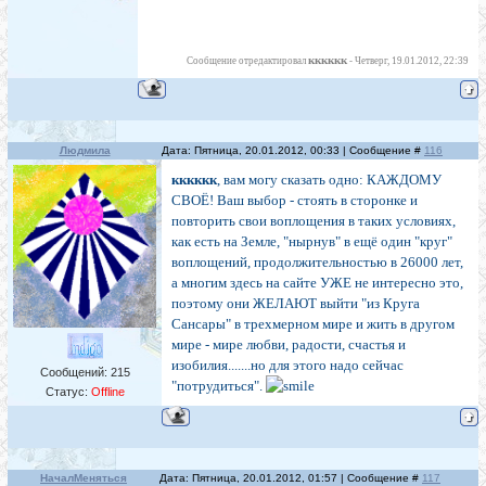
кккккк
Сообщение отредактировал
-
Четверг, 19.01.2012, 22:39
Людмила
Дата: Пятница, 20.01.2012, 00:33 | Сообщение #
116
кккккк
, вам могу сказать одно: КАЖДОМУ
СВОЁ! Ваш выбор - стоять в сторонке и
повторить свои воплощения в таких условиях,
как есть на Земле, "нырнув" в ещё один "круг"
воплощений, продолжительностью в 26000 лет,
а многим здесь на сайте УЖЕ не интересно это,
поэтому они ЖЕЛАЮТ выйти "из Круга
Сансары" в трехмерном мире и жить в другом
мире - мире любви, радости, счастья и
изобилия.......но для этого надо сейчас
Сообщений:
215
"потрудиться".
Статус:
Offline
НачалМеняться
Дата: Пятница, 20.01.2012, 01:57 | Сообщение #
117