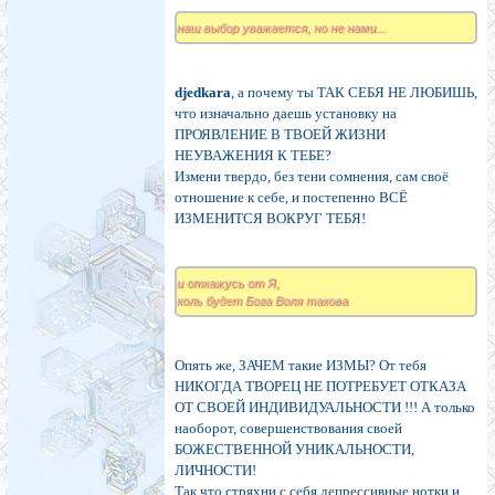
наш выбор уважается, но не нами...
djedkara
, а почему ты ТАК СЕБЯ НЕ ЛЮБИШЬ,
что изначально даешь установку на
ПРОЯВЛЕНИЕ В ТВОЕЙ ЖИЗНИ
НЕУВАЖЕНИЯ К ТЕБЕ?
Измени твердо, без тени сомнения, сам своё
отношение к себе, и постепенно ВСЁ
ИЗМЕНИТСЯ ВОКРУГ ТЕБЯ!
и откажусь от Я,
коль будет Бога Воля такова
Опять же, ЗАЧЕМ такие ИЗМЫ? От тебя
НИКОГДА ТВОРЕЦ НЕ ПОТРЕБУЕТ ОТКАЗА
ОТ СВОЕЙ ИНДИВИДУАЛЬНОСТИ !!! А только
наоборот, совершенствования своей
БОЖЕСТВЕННОЙ УНИКАЛЬНОСТИ,
ЛИЧНОСТИ!
Так что стряхни с себя депрессивные нотки и