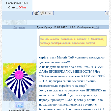
Сообщений:
1170
Статус:
Offline
Людмила
Дата: Среда, 18.01.2012, 14:20 | Сообщение #
106
ты во многом согласна в постах с Mastmake,
потому поддерживаешь еврейский подход
серёга
, ты и Mmoris ТАК усиленно насаждают
здесь антисиметизм!!!
А не подумали ли вы оба о том, что ЭТО ВАМ
ДАНА ПРОВЕРКА "НА ВШИВОСТЬ" ? Что
ЭТО на нынешнем этапе, ваш КАРМИЧЕСКИЙ
УРОК, проверка ваших мыслей и эмоций
относительно еврейского народа?
Хочу вам сказать по секрету, что ПРОВЕРКУ на
отношение КАЖДОЙ души к еврейскому
народу, проходят ВСЕ! Просто ,у одних - это
проходит почти незаметно, а в других - с
большим скрипом! В прошлых жизнях вы ОБА
Сообщений:
215