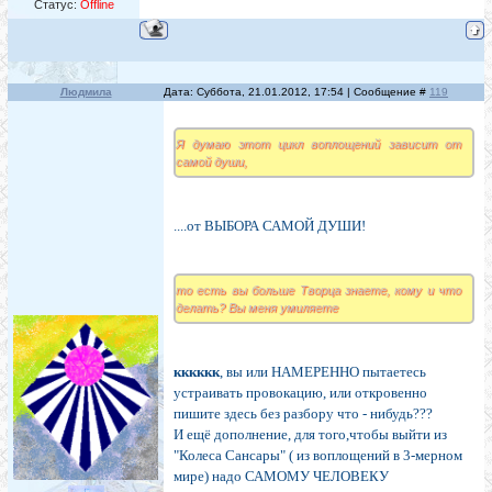
Статус:
Offline
Людмила
Дата: Суббота, 21.01.2012, 17:54 | Сообщение #
119
Я думаю этот цикл воплощений зависит от
самой души,
....от ВЫБОРА САМОЙ ДУШИ!
то есть вы больше Творца знаете, кому и что
делать? Вы меня умиляете
кккккк
, вы или НАМЕРЕННО пытаетесь
устраивать провокацию, или откровенно
пишите здесь без разбору что - нибудь???
И ещё дополнение, для того,чтобы выйти из
"Колеса Сансары" ( из воплощений в 3-мерном
мире) надо САМОМУ ЧЕЛОВЕКУ