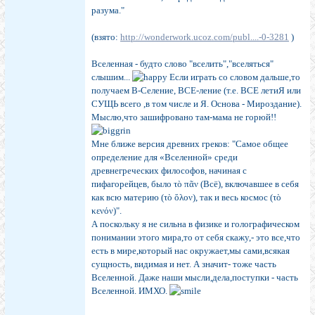
разума."
(взято:
http://wonderwork.ucoz.com/publ....-0-3281
)
Вселенная - будто слово "вселить","вселяться"
слышим...
Если играть со словом дальше,то
получаем В-Селение, ВСЕ-ление (т.е. ВСЕ летиЯ или
СУЩЬ всего ,в том числе и Я. Основа - Мироздание).
Мыслю,что зашифровано там-мама не горюй!!
Мне ближе версия древних греков: "Самое общее
определение для «Вселенной» среди
древнегреческих философов, начиная с
пифагорейцев, было τὸ πᾶν (Всё), включавшее в себя
как всю материю (τὸ ὅλον), так и весь космос (τὸ
κενόν)".
А поскольку я не сильна в физике и голографическом
понимании этого мира,то от себя скажу,- это все,что
есть в мире,который нас окружает,мы сами,всякая
сущность, видимая и нет. А значит- тоже часть
Вселенной. Даже наши мысли,дела,поступки - часть
Вселенной. ИМХО.