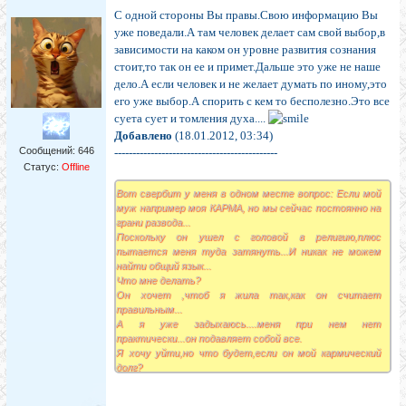
С одной стороны Вы правы.Свою информацию Вы
уже поведали.А там человек делает сам свой выбор,в
зависимости на каком он уровне развития сознания
стоит,то так он ее и примет.Дальше это уже не наше
дело.А если человек и не желает думать по иному,это
его уже выбор.А спорить с кем то бесполезно.Это все
суета сует и томления духа....
Добавлено
(18.01.2012, 03:34)
Сообщений:
646
---------------------------------------------
Статус:
Offline
Вот свербит у меня в одном месте вопрос: Если мой
муж например моя КАРМА, но мы сейчас постоянно на
грани развода...
Поскольку он ушел с головой в религию,плюс
пытается меня туда затянуть...И никак не можем
найти общий язык...
Что мне делать?
Он хочет ,чтоб я жила так,как он считает
правильным...
А я уже задыхаюсь....меня при нем нет
практически...он подавляет собой все.
Я хочу уйти,но что будет,если он мой кармический
долг?
Не хотелось бы,чтобы все продолжалось....
Но и подавлять себя,свои интересы,которые он