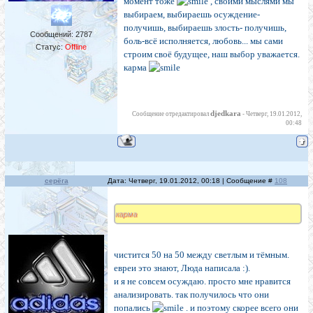
момент тоже
, своими мыслями мы
выбираем, выбираешь осуждение-
получишь, выбираешь злость- получишь,
Сообщений:
2787
боль-всё исполняется, любовь... мы сами
Статус:
Offline
строим своё будущее, наш выбор уважается.
карма
djedkara
Сообщение отредактировал
-
Четверг, 19.01.2012,
00:48
серёга
Дата: Четверг, 19.01.2012, 00:18 | Сообщение #
108
карма
чистится 50 на 50 между светлым и тёмным.
евреи это знают, Люда написала :).
и я не совсем осуждаю. просто мне нравится
анализировать. так получилось что они
попались
. и поэтому скорее всего они