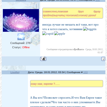
совместно,помогая друг другу
пройти(выучить) похожие(схожие) уроки!
иногда лучше не мешать всё таки, вот про
что я хотел сказать, хотяяяяяя
Сообщений:
2787
Статус:
Offline
djedkara
Сообщение отредактировал
-
Среда, 18.01.2012,
01:07
LissKet
Дата: Среда, 18.01.2012, 03:34 | Сообщение #
103
кому нам, евреям ?.......
А Вы кто?Позвольте спросить.И что Вам Евреи такое
плохое сделали?Что так часто о них упоминаете.Вы
зацепились за одну идею и неустанно ею