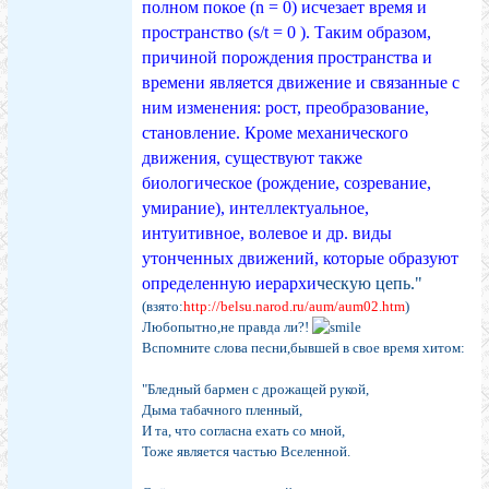
полном покое (n = 0) исчезает время и
пространство (s/t = 0 ). Таким образом,
причиной порождения пространства и
времени является движение и связанные с
ним изменения: рост, преобразование,
становление. Кроме механического
движения, существуют также
биологическое (рождение, созревание,
умирание), интеллектуальное,
интуитивное, волевое и др. виды
утонченных движений, которые образуют
определенную иерархи
ческую цепь."
(взято:
http://belsu.narod.ru/aum/aum02.htm
)
Любопытно,не правда ли?!
Вспомните слова песни,бывшей в свое время хитом:
"Бледный бармен с дрожащей рукой,
Дыма табачного пленный,
И та, что согласна ехать со мной,
Тоже является частью Вселенной.