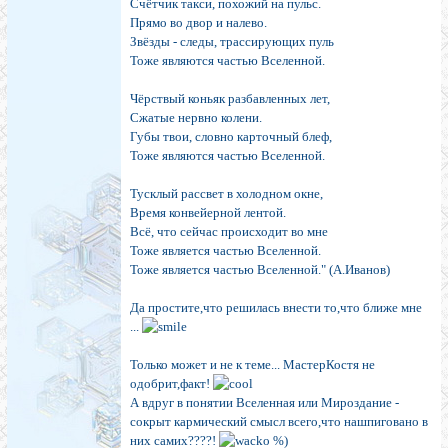
Счётчик такси, похожий на пульс.
Прямо во двор и налево.
Звёзды - следы, трассирующих пуль
Тоже являются частью Вселенной.
Чёрствый коньяк разбавленных лет,
Сжатые нервно колени.
Губы твои, словно карточный блеф,
Тоже являются частью Вселенной.
Тусклый рассвет в холодном окне,
Время конвейерной лентой.
Всё, что сейчас происходит во мне
Тоже является частью Вселенной.
Тоже является частью Вселенной." (А.Иванов)
Да простите,что решилась внести то,что ближе мне
...
Только может и не к теме... МастерКостя не
одобрит,факт!
А вдруг в понятии Вселенная или Мироздание -
сокрыт кармический смысл всего,что нашпиговано в
них самих????!
%)