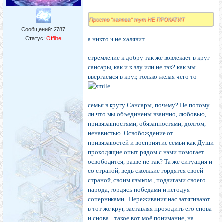
Просто "халява" тут НЕ ПРОКАТИТ
Сообщений:
2787
Статус:
Offline
а никто и не халявит
стремление к добру так же вовлекает в круг
сансары, как и к злу или не так? как мы
ввергаемся в круг, только желая чего то
семья в кругу Сансары, почему? Не потому
ли что мы объединены взаимно, любовью,
привязанностями, обязанностями, долгом,
ненавистью. Освобождение от
привязаностей и восприятие семьи как Души
проходящие опыт рядом с нами помогает
освободится, разве не так? Та же ситуация и
со страной, ведь сколкьие гордятся своей
страной, своим языком , подвигами своего
народа, гордясь победами и негодуя
соперниками . Переживания нас затягивают
в тот же круг, заставляя проходить его снова
и снова....такое вот моё понимание, на