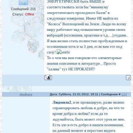
ЭНЕРГЕТИЧЕСКИ быть ВЫШЕ и
соответствовать хотя бы "минимуму
Сообщений:
215
энергетического проходного балла" в
Статус:
Offline
следующее измерение. Иначе НЕ выйти из
"Колеса" Воплощений на Земле. Люди по всему
миру работают над повышением уровня своих
вибраций (осознания, практики и т.д.....) годами.
Я вам желаю стать полностью пробужденным и
осознанным хоть и за 3 дня, если вам это под
силу!
То о чем мы вам говорили-это элементарные
знания описанные в литературе... Просто
"халява" тут НЕ ПРОКАТИТ!
djedkara
Дата: Суббота, 21.01.2012, 18:11 | Сообщение #
120
Людмила2
, я не провацирую, разве можно
справоцировать любовь и добро, на что то
кроме добра и любви? если да то
задумайтесь, быть может этот урок не мне.
Есть зло и есть добро в нашем понимании,
на данный момент я перестаю видить