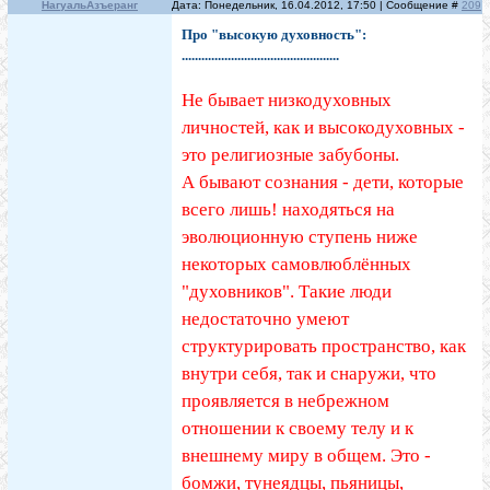
НагуальАзъеранг
Дата: Понедельник, 16.04.2012, 17:50 | Сообщение #
209
Про "высокую духовность":
................................................
Не бывает низкодуховных
личностей, как и высокодуховных -
это религиозные забубоны.
А бывают сознания - дети, которые
всего лишь! находяться на
эволюционную ступень ниже
некоторых самовлюблённых
"духовников". Такие люди
недостаточно умеют
структурировать пространство, как
внутри себя, так и снаружи, что
проявляется в небрежном
отношении к своему телу и к
внешнему миру в общем. Это -
бомжи, тунеядцы, пьяницы,