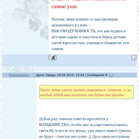
самые уши.
Потому мнея тошнит от высокомерия
заложенного в слово -
ВЫСОКОДУХОВНОСТЬ, это как ходить в
детском садике и хвастаться перед детьми
своей взрослостью, унижая и обижая их тем
самым.
bognatalenka
Дата: Среда, 18.04.2012, 12:43 | Сообщение #
210
После конца света начнет появляться совесть, и за
каждый ЗЛОЙ ваш поступок она будет вас грызть
))).Как раз, сначала совесть проснётся у
БОЛЬШИНСТВА, чтобы мог осуществиться конец
света.Ну и после его конца, уже никто никого грызть
не будет - счастье наступит ;). Да и злым поступкам