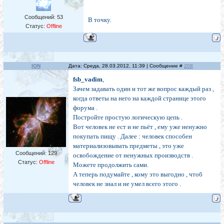
Сообщений:
53
В точку.
Статус:
Offline
ION
Дата: Среда, 28.03.2012, 11:39 | Сообщение #
208
fsb_vadim
,
Зачем задавать один и тот же вопрос каждый раз ,
когда ответы на него на каждой странице этого
форума .
Постройте простую логическую цепь .
Вот человек не ест и не пьёт , ему уже ненужно
покупать пищу . Далее : человек способен
материализовывать предметы , это уже
Сообщений:
129
освобождение от ненужных производств .
Статус:
Offline
Можете продолжить сами.
А теперь подумайте , кому это выгодно , чтоб
человек не знал и не умел всего этого .