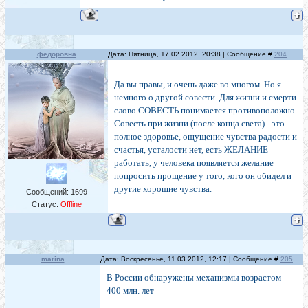
федоровна
Дата: Пятница, 17.02.2012, 20:38 | Сообщение #
204
Да вы правы, и очень даже во многом. Но я
немного о другой совести. Для жизни и смерти
слово СОВЕСТЬ понимается противоположно.
Совесть при жизни (после конца света) - это
полное здоровье, ощущение чувства радости и
счастья, усталости нет, есть ЖЕЛАНИЕ
работать, у человека появляется желание
попросить прощение у того, кого он обидел и
другие хорошие чувства.
Сообщений:
1699
Статус:
Offline
marina
Дата: Воскресенье, 11.03.2012, 12:17 | Сообщение #
205
В России обнаружены механизмы возрастом
400 млн. лет