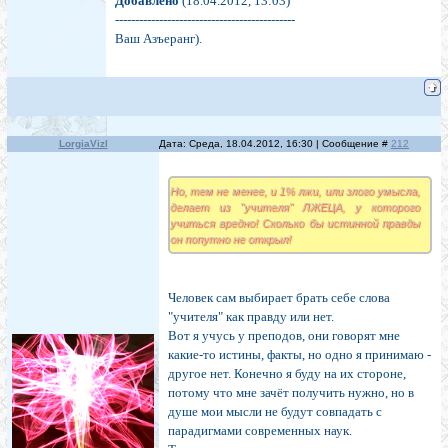
Добавлено
(18.04.2012, 13:03)
---------------------------------------------
Ваш Азъеранг).
LorgiaVizl
Дата: Среда, 18.04.2012, 16:30 | Сообщение #
212
Но, тем не менее, и 1% лжи, или злого умысла,
делает из "учителя" ЛЖЕЦА, у которого
учиться вредно! Сколько бы истинной правды
он попутно не открыл!
Человек сам выбирает брать себе слова
"учителя" как правду или нет.
Вот я учусь у преподов, они говорят мне
какие-то истины, факты, но одно я принимаю -
другое нет. Конечно я буду на их стороне,
потому что мне зачёт получить нужно, но в
душе мои мысли не будут совпадать с
парадигмами современных наук.