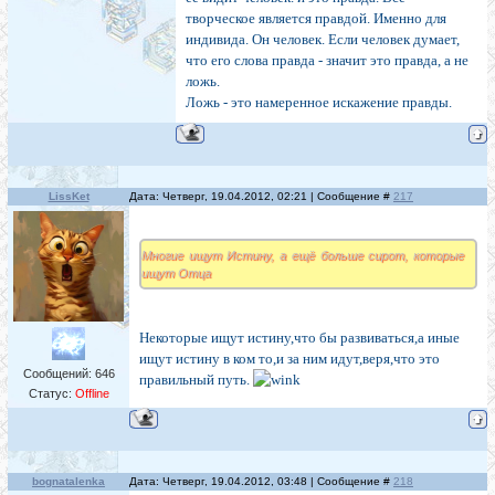
творческое является правдой. Именно для
индивида. Он человек. Если человек думает,
что его слова правда - значит это правда, а не
ложь.
Ложь - это намеренное искажение правды.
LissKet
Дата: Четверг, 19.04.2012, 02:21 | Сообщение #
217
Многие ищут Истину, а ещё больше сирот, которые
ищут Отца
Некоторые ищут истину,что бы развиваться,а иные
ищут истину в ком то,и за ним идут,веря,что это
Сообщений:
646
правильный путь.
Статус:
Offline
bognatalenka
Дата: Четверг, 19.04.2012, 03:48 | Сообщение #
218