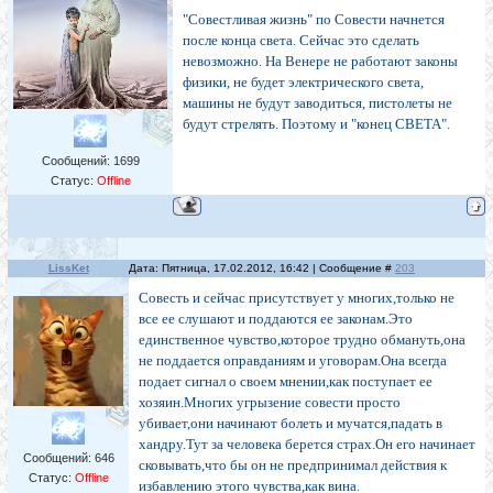
"Совестливая жизнь" по Совести начнется
после конца света. Сейчас это сделать
невозможно. На Венере не работают законы
физики, не будет электрического света,
машины не будут заводиться, пистолеты не
будут стрелять. Поэтому и "конец СВЕТА".
Сообщений:
1699
Статус:
Offline
LissKet
Дата: Пятница, 17.02.2012, 16:42 | Сообщение #
203
Совесть и сейчас присутствует у многих,только не
все ее слушают и поддаются ее законам.Это
единственное чувство,которое трудно обмануть,она
не поддается оправданиям и уговорам.Она всегда
подает сигнал о своем мнении,как поступает ее
хозяин.Многих угрызение совести просто
убивает,они начинают болеть и мучатся,падать в
хандру.Тут за человека берется страх.Он его начинает
Сообщений:
646
сковывать,что бы он не предпринимал действия к
Статус:
Offline
избавлению этого чувства,как вина.