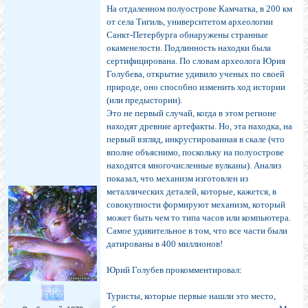
На отдаленном полуострове Камчатка, в 200 км
от села Тигиль, университетом археологии
Санкт-Петербурга обнаружены странные
окаменелости. Подлинность находки была
сертифицирована. По словам археолога Юрия
Голубева, открытие удивило ученых по своей
природе, оно способно изменить ход истории
(или предыстории).
Это не первый случай, когда в этом регионе
находят древние артефакты. Но, эта находка, на
первый взгляд, инкрустированная в скале (что
вполне объяснимо, поскольку на полуострове
находятся многочисленные вулканы). Анализ
показал, что механизм изготовлен из
металлических деталей, которые, кажется, в
совокупности формируют механизм, который
может быть чем то типа часов или компьютера.
Самое удивительное в том, что все части были
датированы в 400 миллионов!
Юрий Голубев прокомментировал:
Туристы, которые первые нашли это место,