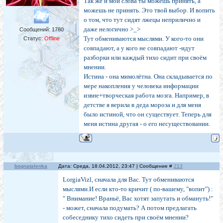
Так же и мои слова ты можешь принять, а
можешь не принять. Это твой выбор. И вопить
о том, что тут сидят лжецы неприлично и
даже нелогично >_>
Сообщений:
1780
Тут обмениваются мыслями. У кого-то они
Статус:
Offline
совпадают, а у кого не совпадают -идут
разборки или каждый тихо сидит при своём
мнении.
Истина - она мимолётна. Она складывается по
мере накопления у человека информации
извне+творческая работа мозга. Например, в
детстве я верила в деда мороза и для меня
было истиной, что он существует. Теперь для
меня истина другая - о его несуществовании.
bognatalenka
Дата: Среда, 18.04.2012, 23:47 | Сообщение #
213
LorgiaVizl, сначала для Вас. Тут обмениваются
мыслями.И если кто-то кричит ( по-вашему, "вопит") :
" Внимание! Враньё, Вас хотят запутать и обмануть!"
- может, сначала подумать? А потом предлагать
собеседнику тихо сидеть при своём мнении?