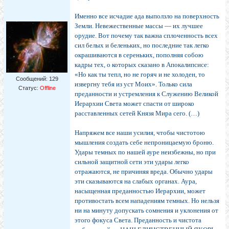
Именно все исчадие ада выползло на поверхность
Земли. Невежественные массы — их лучшее
орудие. Вот почему так важна сплоченность всех
сил белых и беленьких, но последние так легко
окрашиваются в сереньких, пополняя собою
кадры тех, о которых сказано в Апокалипсисе:
«Но как ты тепл, но не горяч и не холоден, то
Сообщений:
129
извергну тебя из уст Моих». Только сила
Статус:
Offline
преданности и устремления к Служению Великой
Иерархии Света может спасти от широко
расставленных сетей Князя Мира сего. (…)
Напряжем все наши усилия, чтобы чистотою
мышления создать себе непроницаемую броню.
Удары темных по нашей ауре неизбежны, но при
сильной защитной сети эти удары легко
отражаются, не причиняя вреда. Обычно удары
эти сказываются на слабых органах. Аура,
насыщенная преданностью Иерархии, может
противостать всем нападениям темных. Но нельзя
ни на минуту допускать сомнения и уклонения от
этого фокуса Света. Преданность и чистота