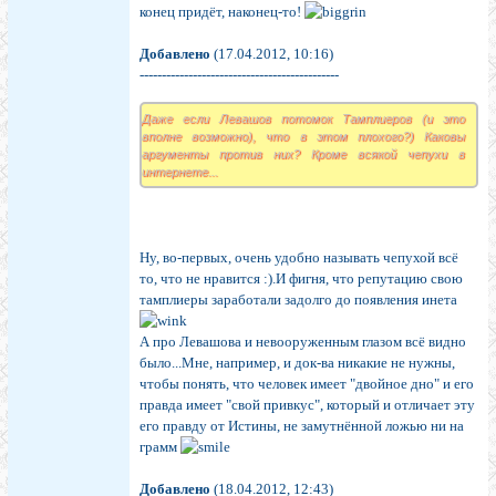
конец придёт, наконец-то!
Добавлено
(17.04.2012, 10:16)
---------------------------------------------
Даже если Левашов потомок Тамплиеров (и это
вполне возможно), что в этом плохого?) Каковы
аргументы против них? Кроме всякой чепухи в
интернете...
Ну, во-первых, очень удобно называть чепухой всё
то, что не нравится :).И фигня, что репутацию свою
тамплиеры заработали задолго до появления инета
А про Левашова и невооруженным глазом всё видно
было...Мне, например, и док-ва никакие не нужны,
чтобы понять, что человек имеет "двойное дно" и его
правда имеет "свой привкус", который и отличает эту
его правду от Истины, не замутнённой ложью ни на
грамм
Добавлено
(18.04.2012, 12:43)