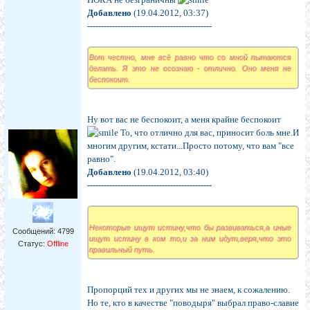
Добавлено
(19.04.2012, 03:37)
---------------------------------------------
Вот честно, мне всё равно что со мной пытаются
делать. Я это не осознаю - отлично. Оно меня не
беспокоит.
Ну вот вас не беспокоит, а меня крайне беспокоит
То, что отлично для вас, приносит боль мне.И
многим другим, кстати...Просто потому, что вам "все
равно".
Добавлено
(19.04.2012, 03:40)
---------------------------------------------
Некоторые ищут истину,что бы развиваться,а иные
Сообщений:
4799
ищут истину в ком то,и за ним идут,веря,что это
Статус:
Offline
правильный путь.
Пропорций тех и других мы не знаем, к сожалению.
Но те, кто в качестве "поводыря" выбрал право-славие