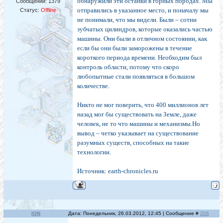
обнаружили эти останки в горных породах. Мы
Сообщений:
1379
отправились в указанное место, и поначалу мы
Статус:
Offline
не понимали, что мы видели. Были – сотни
зубчатых цилиндров, которые оказались частью
машины. Они были в отличном состоянии, как
если бы они были заморожены в течение
короткого периода времени. Необходим был
контроль области, потому что скоро
любопытные стали появляться в большом
количестве.
Никто не мог поверить, что 400 миллионов лет
назад мог бы существовать на Земле, даже
человек, не то что машины и механизмы.Но
вывод – четко указывает на существование
разумных существ, способных на такие
технологии.
Источник: earth-chronicles.ru
ION
Дата: Понедельник, 26.03.2012, 12:45 | Сообщение #
206