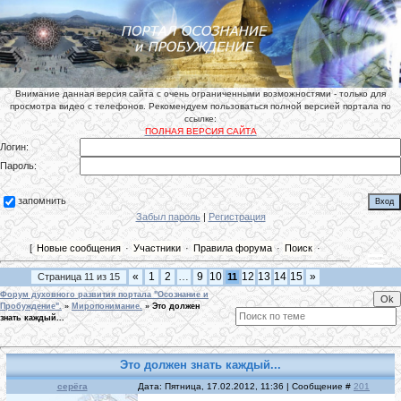
Внимание данная версия сайта с очень ограниченными возможностями - только для
просмотра видео с телефонов. Рекомендуем пользоваться полной версией портала по
ссылке:
ПОЛНАЯ ВЕРСИЯ САЙТА
Логин:
Пароль:
запомнить
Забыл пароль
|
Регистрация
[
Новые сообщения
·
Участники
·
Правила форума
·
Поиск
·
«
1
2
…
9
10
12
13
14
15
»
Страница
11
из
15
11
Форум духовного развития портала "Осознание и
Пробуждение".
»
Миропонимание.
»
Это должен
знать каждый...
Это должен знать каждый...
серёга
Дата: Пятница, 17.02.2012, 11:36 | Сообщение #
201