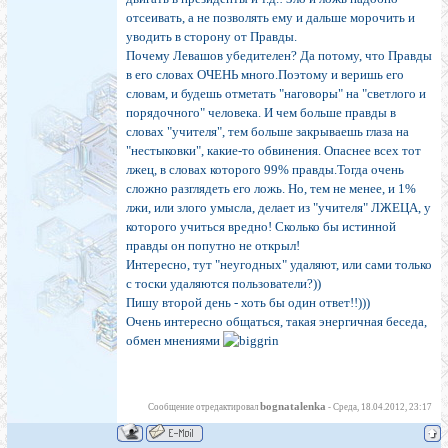
отсеивать, а не позволять ему и дальше морочить и
уводить в сторону от Правды.
Почему Левашов убедителен? Да потому, что Правды
в его словах ОЧЕНЬ много.Поэтому и веришь его
словам, и будешь отметать "наговоры" на "светлого и
порядочного" человека. И чем больше правды в
словах "учителя", тем больше закрываешь глаза на
"нестыковки", какие-то обвинения. Опаснее всех тот
лжец, в словах которого 99% правды.Тогда очень
сложно разглядеть его ложь. Но, тем не менее, и 1%
лжи, или злого умысла, делает из "учителя" ЛЖЕЦА, у
которого учиться вредно! Сколько бы истинной
правды он попутно не открыл!
Интересно, тут "неугодных" удаляют, или сами только
с тоски удаляются пользователи?))
Пишу второй день - хоть бы один ответ!!)))
Очень интересно общаться, такая энергичная беседа,
обмен мнениями
bognatalenka
Сообщение отредактировал
-
Среда, 18.04.2012, 23:17