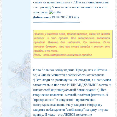
- тоже на правильном пути :).Пусть и опираются на
слепую веру.У них есть такая возможность - и это
прекрасно
Добавлено
(19.04.2012, 03:48)
---------------------------------------------
Правда у каждого своя, правда такова, какой её видит
человек. и это правда. Всё творческое является
правдой. Именно для индивида. Он человек. Если
человек думает, что его слова правда - значит это
правда, а не ложь.
Ложь - это намеренное искажение правды.
И это большое заблуждение. Правда, как и Истина -
одна.Она не меняется в зависимости от человека
:).Это люди по-разному на неё смотрят, т.к. занимают
относительно неё своё ИНДИВИДУАЛЬНОЕ место, и
имеют свой индивидуальный багаж знаний :). Всё
творческое является - мечтой, полётом фантазии. А
"правда жизни" в искусстве - практически
непередаваемая вещь, т.к. у каждого творца и у
каждого наблюдателя "свой взгляд" на одну и ту же
правду. И ложь - это ЛЮБОЕ искажение