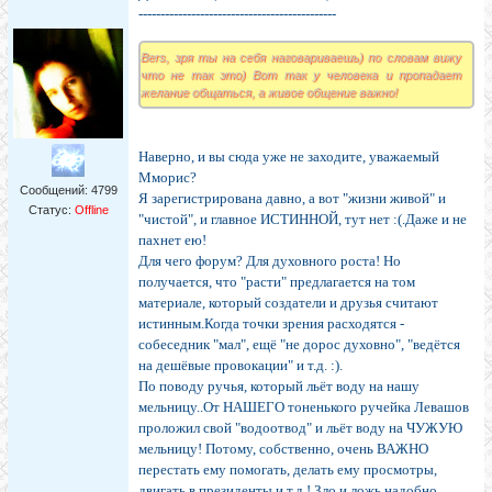
---------------------------------------------
Bers, зря ты на себя наговариваешь) по словам вижу
что не так это) Вот так у человека и пропадает
желание общаться, а живое общение важно!
Наверно, и вы сюда уже не заходите, уважаемый
Мморис?
Сообщений:
4799
Я зарегистрирована давно, а вот "жизни живой" и
Статус:
Offline
"чистой", и главное ИСТИННОЙ, тут нет :(.Даже и не
пахнет ею!
Для чего форум? Для духовного роста! Но
получается, что "расти" предлагается на том
материале, который создатели и друзья считают
истинным.Когда точки зрения расходятся -
собеседник "мал", ещё "не дорос духовно", "ведётся
на дешёвые провокации" и т.д. :).
По поводу ручья, который льёт воду на нашу
мельницу..От НАШЕГО тоненького ручейка Левашов
проложил свой "водоотвод" и льёт воду на ЧУЖУЮ
мельницу! Потому, собственно, очень ВАЖНО
перестать ему помогать, делать ему просмотры,
двигать в президенты и т.д.! Зло и ложь надобно