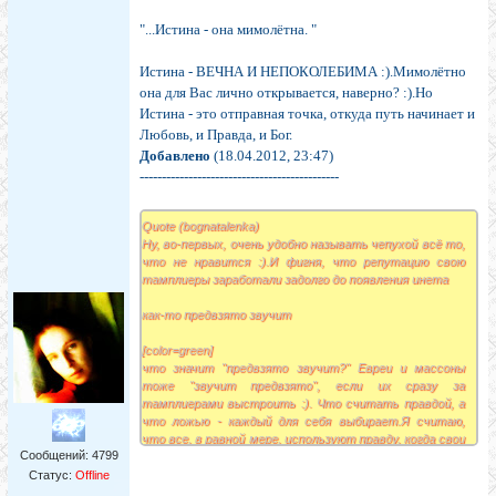
"...Истина - она мимолётна. "
Истина - ВЕЧНА И НЕПОКОЛЕБИМА :).Мимолётно
она для Вас лично открывается, наверно? :).Но
Истина - это отправная точка, откуда путь начинает и
Любовь, и Правда, и Бог.
Добавлено
(18.04.2012, 23:47)
---------------------------------------------
Quote (bognatalenka)
Ну, во-первых, очень удобно называть чепухой всё то,
что не нравится :).И фигня, что репутацию свою
тамплиеры заработали задолго до появления инета
как-то предвзято звучит
[color=green]
что значит "предвзято звучит?" Евреи и массоны
тоже "звучит предвзято", если их сразу за
тамплиерами выстроить :). Что считать правдой, а
что ложью - каждый для себя выбирает.Я считаю,
что все, в равной мере, используют правду, когда свои
Сообщений:
4799
учения "двигают", включая и христиан всех мастей, и
буддистов...подумаешь, тамплиеры..Разница только
Статус:
Offline
"в граммах"! :))) У Левашова побольше на пол-