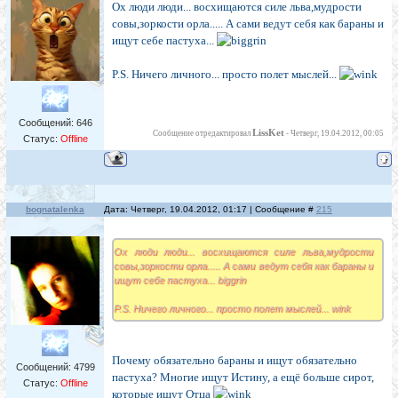
Ох люди люди... восхищаются силе льва,мудрости
совы,зоркости орла..... А сами ведут себя как бараны и
ищут себе пастуха...
P.S. Ничего личного... просто полет мыслей...
Сообщений:
646
LissKet
Сообщение отредактировал
-
Четверг, 19.04.2012, 00:05
Статус:
Offline
bognatalenka
Дата: Четверг, 19.04.2012, 01:17 | Сообщение #
215
Ох люди люди... восхищаются силе льва,мудрости
совы,зоркости орла..... А сами ведут себя как бараны и
ищут себе пастуха... biggrin
P.S. Ничего личного... просто полет мыслей... wink
Почему обязательно бараны и ищут обязательно
Сообщений:
4799
пастуха? Многие ищут Истину, а ещё больше сирот,
Статус:
Offline
которые ищут Отца