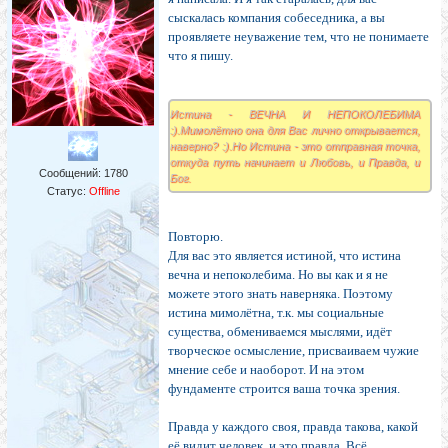
сыскалась компания собеседника, а вы
проявляете неуважение тем, что не понимаете
что я пишу.
Истина - ВЕЧНА И НЕПОКОЛЕБИМА
:).Мимолётно она для Вас лично открывается,
наверно? :).Но Истина - это отправная точка,
откуда путь начинает и Любовь, и Правда, и
Сообщений:
1780
Бог.
Статус:
Offline
Повторю.
Для вас это является истиной, что истина
вечна и непоколебима. Но вы как и я не
можете этого знать наверняка. Поэтому
истина мимолётна, т.к. мы социальные
существа, обмениваемся мыслями, идёт
творческое осмысление, присваиваем чужие
мнение себе и наоборот. И на этом
фундаменте строится ваша точка зрения.
Правда у каждого своя, правда такова, какой
её видит человек. и это правда. Всё