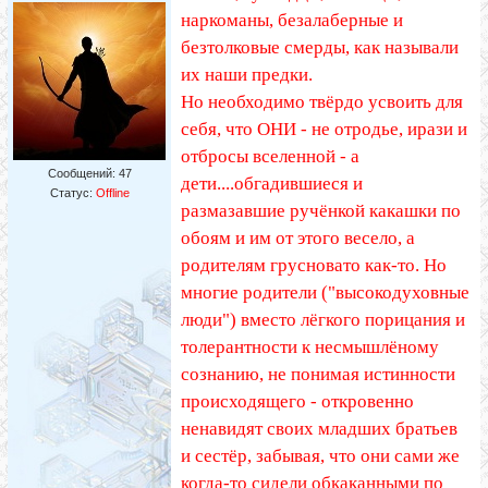
наркоманы, безалаберные и
безтолковые смерды, как называли
их наши предки.
Но необходимо твёрдо усвоить для
себя, что ОНИ - не отродье, ирази и
отбросы вселенной - а
Сообщений:
47
дети....обгадившиеся и
Статус:
Offline
размазавшие ручёнкой какашки по
обоям и им от этого весело, а
родителям грусновато как-то. Но
многие родители ("высокодуховные
люди") вместо лёгкого порицания и
толерантности к несмышлёному
сознанию, не понимая истинности
происходящего - откровенно
ненавидят своих младших братьев
и сестёр, забывая, что они сами же
когда-то сидели обкаканными по