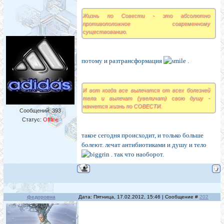
Жизнь по Совести - это абсолютно
противоположное современному
существованию.
потому и разтрансформация
.
И вот когда все вылечатся от всех болезней
тела и вылечат (увеличат) свою душу -
начнется жизнь по СОВЕСТИ.
Сообщений:
393
Статус:
Offline
такое сегодня происходит, и только больше
болеют. лечат антибиотиками и душу и тело
. так что наоборот.
федоровна
Дата: Пятница, 17.02.2012, 15:46 | Сообщение #
202