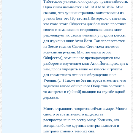
Тибетского учителя, они сухи до чрезвычайности.
Одна книга называется «БЕЛАЯ МАГИЯ». Мне
сказано, что лучшие страницы заимствованы из
учения Бел [ого] Бр[атства]. Интересно отметить,
что глава этого Общества для большего престижа
своего и заманивания сторонников наших книг
рекомендует их своим членам и учредила классы
для изучения книг Агни Йоги. Так переплетается
на Земле тьма со Светом. Сеть тьмы плетется
искусными руками. Многие члены этого
Общ[ества], заманенные преподающимся там
разбором и изучением книг Агни Йоги, приходят к
нам, прося учредить такие же классы и группы
для совместного чтения и обсуждения книг
Учения. (…) Также не без интереса отметить, что
водители такого обширного Общества состоят в
то же время в т[айной] полиции на службе одной
державы.
Много страшного творится сейчас в мире. Много
самого отвратительного колдовства
распространено по всему миру. Конечно, как
всегда, наиболее крупные центры являются и
центрами главных темных сил.