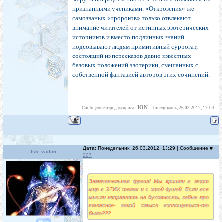
признанными учениками. «Откровения» же
самозваных «пророков» только отвлекают
внимание читателей от истинных эзотерических
источников и вместо подлинных знаний
подсовывают людям примитивный суррогат,
состоящий из пересказов давно известных
базовых положений эзотерики, смешанных с
собственной фантазией авторов этих сочинений.
ION
Сообщение отредактировал
-
Понедельник, 26.03.2012, 17:04
Дата: Понедельник, 26.03.2012, 13:29 | Сообщение #
fsb_vadim
207
Замечательная фраза! Мы пришли в этот
мир в ЭТИХ телах и с этой душой. Если все
мысли направлять на духовность, забыв про
телесное- какой смысл воплощаться-то
было???