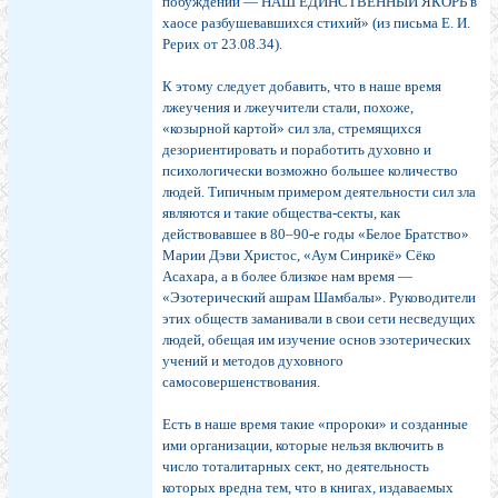
побуждений — НАШ ЕДИНСТВЕННЫЙ ЯКОРЬ в
хаосе разбушевавшихся стихий» (из письма Е. И.
Рерих от 23.08.34).
К этому следует добавить, что в наше время
лжеучения и лжеучители стали, похоже,
«козырной картой» сил зла, стремящихся
дезориентировать и поработить духовно и
психологически возможно большее количество
людей. Типичным примером деятельности сил зла
являются и такие общества-секты, как
действовавшее в 80–90-е годы «Белое Братство»
Марии Дэви Христос, «Аум Синрикё» Сёко
Асахара, а в более близкое нам время —
«Эзотерический ашрам Шамбалы». Руководители
этих обществ заманивали в свои сети несведущих
людей, обещая им изучение основ эзотерических
учений и методов духовного
самосовершенствования.
Есть в наше время такие «пророки» и созданные
ими организации, которые нельзя включить в
число тоталитарных сект, но деятельность
которых вредна тем, что в книгах, издаваемых