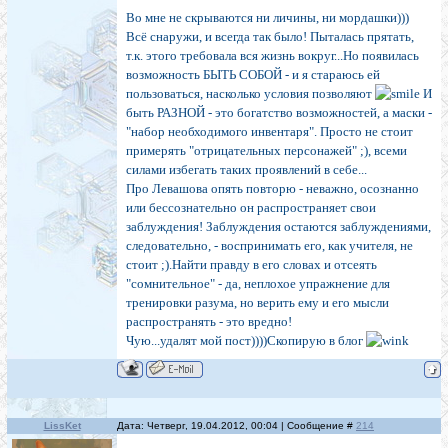
кило?))Да, побольше ...Но он лжец, даже мне неважно
Во мне не скрываются ни личины, ни мордашки)))
лжец ли тот, кто фото этого дурацкого замка
Всё снаружи, и всегда так было! Пыталась прятать,
повесил :).Не будь этого замка - он для меня всётот
т.к. этого требовала вся жизнь вокруг...Но появилась
же лжец. Как и юноша с именем Король, вернее,
возможность БЫТЬ СОБОЙ - и я стараюсь ей
фамилией :). Костя давно его ролики вешает, а он
пользоваться, насколько условия позволяют
тоже лжец..;)
И
Quote (bognatalenka)
быть РАЗНОЙ - это богатство возможностей, а маски -
что человек имеет "двойное дно"
"набор необходимого инвентаря". Просто не стоит
примерять "отрицательных персонажей" ;), всеми
все имеют двойное дно, это называется социальной
силами избегать таких проявлений в себе...
маской, больше чем уверен, что и в Вас скрывается
Про Левашова опять повторю - неважно, осознанно
десятки личин для десяток жизненных ситуаций, для
детей - Вы миссис Любовь, для врагов - Вы
или бессознательно он распространяет свои
справедливый суд... и ещё тысячи примеров.
заблуждения! Заблуждения остаются заблуждениями,
.............
следовательно, - воспринимать его, как учителя, не
Не думаю, что Левашёв лжец, даю 90% на то, что он
стоит ;).Найти правду в его словах и отсеять
просто заблуждается кое в каких моментах
"сомнительное" - да, неплохое упражнение для
неосознанно.
тренировки разума, но верить ему и его мысли
распространять - это вредно!
Чую...удалят мой пост))))Скопирую в блог
LissKet
Дата: Четверг, 19.04.2012, 00:04 | Сообщение #
214