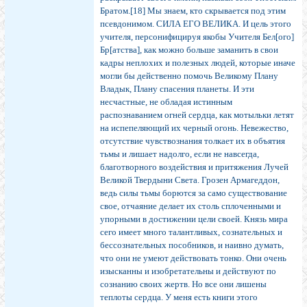
Братом.[18] Мы знаем, кто скрывается под этим
псевдонимом. СИЛА ЕГО ВЕЛИКА. И цель этого
учителя, персонифицируя якобы Учителя Бел[ого]
Бр[атства], как можно больше заманить в свои
кадры неплохих и полезных людей, которые иначе
могли бы действенно помочь Великому Плану
Владык, Плану спасения планеты. И эти
несчастные, не обладая истинным
распознаванием огней сердца, как мотыльки летят
на испепеляющий их черный огонь. Невежество,
отсутствие чувствознания толкает их в объятия
тьмы и лишает надолго, если не навсегда,
благотворного воздействия и притяжения Лучей
Великой Твердыни Света. Грозен Армагеддон,
ведь силы тьмы борются за само существование
свое, отчаяние делает их столь сплоченными и
упорными в достижении цели своей. Князь мира
сего имеет много талантливых, сознательных и
бессознательных пособников, и наивно думать,
что они не умеют действовать тонко. Они очень
изысканны и изобретательны и действуют по
сознанию своих жертв. Но все они лишены
теплоты сердца. У меня есть книги этого