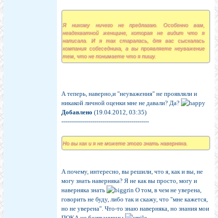
Я никому ничего не предлагаю. Особенно вам,
неадекватной женщине, которая не видит что я
написала. И я так старалась, для вас сыскалась
компания собеседника, а вы проявляете неуважение
тем, что не понимаете что я пишу.
А теперь, наверно,и "неуважения" не проявляли и
никакой личной оценки мне не давали? Да?
Добавлено
(19.04.2012, 03:35)
---------------------------------------------
Но вы как и я не можете этого знать наверняка.
А почему, интересно, вы решили, что я, как и вы, не
могу знать наверняка? Я не как вы просто, могу и
наверняка знать
О том, в чем не уверена,
говорить не буду, либо так и скажу, что "мне кажется,
но не уверена". Что-то знаю наверняка, но знания мои
ПОКА не безграничны