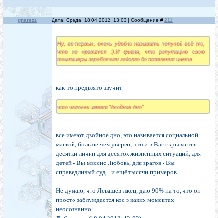
gnareza
Дата: Среда, 18.04.2012, 13:03 | Сообщение #
211
Ну, во-первых, очень удобно называть чепухой всё то,
что не нравится :).И фигня, что репутацию свою
тамплиеры заработали задолго до появления инета
как-то предвзято звучит
что человек имеет "двойное дно"
все имеют двойное дно, это называется социальной
маской, больше чем уверен, что и в Вас скрывается
десятки личин для десяток жизненных ситуаций, для
детей - Вы миссис Любовь, для врагов - Вы
справедливый суд... и ещё тысячи примеров.
.............
Не думаю, что Левашёв лжец, даю 90% на то, что он
просто заблуждается кое в каких моментах
неосознанно.