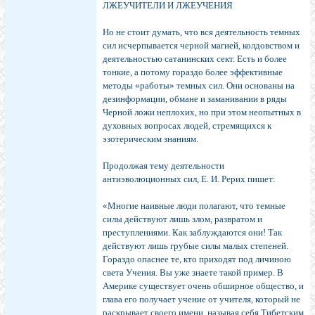
ЛЖЕУЧИТЕЛИ И ЛЖЕУЧЕНИЯ
Но не стоит думать, что вся деятельность темных
сил исчерпывается черной магией, колдовством и
деятельностью сатанинских сект. Есть и более
тонкие, а потому гораздо более эффективные
методы «работы» темных сил. Они основаны на
дезинформации, обмане и заманивании в ряды
Черной ложи неплохих, но при этом неопытных в
духовных вопросах людей, стремящихся к
эзотерическим знаниям.
Продолжая тему деятельности
антиэволюционных сил, Е. И. Рерих пишет:
«Многие наивные люди полагают, что темные
силы действуют лишь злом, развратом и
преступлениями. Как заблуждаются они! Так
действуют лишь грубые силы малых степеней.
Гораздо опаснее те, кто приходят под личиною
света Учения. Вы уже знаете такой пример. В
Америке существует очень обширное общество, и
глава его получает учение от учителя, который не
раскрывает своего имени, называя себя Тибетским