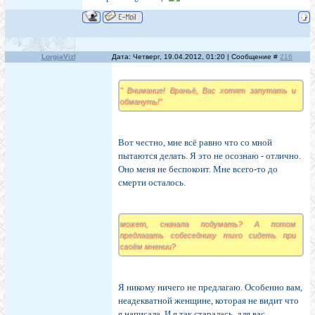
LorgiaVizl
Дата: Четверг, 19.04.2012, 01:20 | Сообщение #
216
" Внимание! Враньё, Вас хотят запутать и
обмануть!"
Вот честно, мне всё равно что со мной
пытаются делать. Я это не осознаю - отлично.
Оно меня не беспокоит. Мне всего-то до
смерти осталось.
может, сначала подумать? А потом
предлагать собеседнику тихо сидеть при
своём мнении?
Я никому ничего не предлагаю. Особенно вам,
неадекватной женщине, которая не видит что
я написала. И я так старалась, для вас