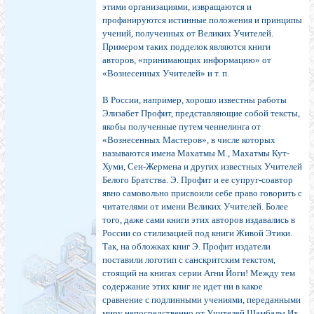
этими организациями, извращаются и
профанируются истинные положения и принципы
учений, полученных от Великих Учителей.
Примером таких подделок являются книги
авторов, «принимающих информацию» от
«Вознесенных Учителей» и т. п.
В России, например, хорошо известны работы
Элизабет Профит, представляющие собой тексты,
якобы полученные путем ченнелинга от
«Вознесенных Мастеров», в числе которых
называются имена Махатмы М., Махатмы Кут-
Хуми, Сен-Жермена и других известных Учителей
Белого Братства. Э. Профит и ее супруг-соавтор
явно самовольно присвоили себе право говорить с
читателями от имени Великих Учителей. Более
того, даже сами книги этих авторов издавались в
России со стилизацией под книги Живой Этики.
Так, на обложках книг Э. Профит издатели
поставили логотип с санскритским текстом,
стоящий на книгах серии Агни Йоги! Между тем
содержание этих книг не идет ни в какое
сравнение с подлинными учениями, переданными
миру непосредственно от Учителей Шамбалы Их