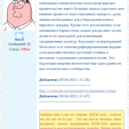
глобальных климатических катастроф мировое
правительство имеет большие шансы упрочить свое
влияние провести через парламент, конгресс, думу
законы необходимые для утверждения нового
мирового порядка. Кроме того распыляемые соли
алюминия и бария очень сильно раскисляют почву
делая ее не пригодной для культивации
традиционных культур. Будующее за корпорацией
Сообщений:
32
Монсанто и ее генномодифицированными видами
Статус:
Offline
сельскохозяйственных растений стойких к
высокому содержанию алюминия в почве. Это
будующая пищевая монополия еще одна удавка на
шее человеческого сообщества.
Добавлено
(30.04.2013, 11:26)
---------------------------------------------
http://voprosik.net/korporaciya-monsanto-i-gmo/
Добавлено
(30.04.2013, 11:47)
---------------------------------------------
Заладил одну и ту же свирель .БОГИ есть , только
ты до них не до рос . Так как ты не можешь даже
раскрыть своего внутреннего БОГА.Тебе просто
нравиться мир воспринимать линейно .Любая звезда