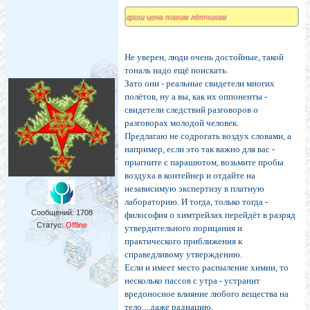
грош цена таким лётчикам
Не уверен, люди очень достойные, такой
тональ надо ещё поискать.
Зато они - реальные свидетели многих
полётов, ну а вы, как их оппоненты -
свидетели следствий разговоров о
разговорах молодой человек.
Предлагаю не содрогать воздух словами, а
например, если это так важно для вас -
прыгните с парашютом, возьмите пробы
воздуха в контейнер и отдайте на
независимую экспертизу в платную
лабораторию. И тогда, только тогда -
Сообщений:
1708
философия о химтрейлах перейдёт в разряд
Статус:
Offline
утвердительного порицания и
практического приближения к
справедливому утверждению.
Если и имеет место распыление химии, то
несколько пассов с утра - устранит
вредоносное влияние любого вещества на
тело....даже радиацию.