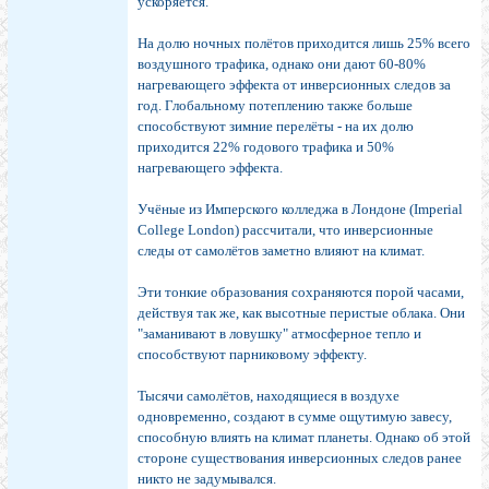
ускоряется.
На долю ночных полётов приходится лишь 25% всего
воздушного трафика, однако они дают 60-80%
нагревающего эффекта от инверсионных следов за
год. Глобальному потеплению также больше
способствуют зимние перелёты - на их долю
приходится 22% годового трафика и 50%
нагревающего эффекта.
Учёные из Имперского колледжа в Лондоне (Imperial
College London) рассчитали, что инверсионные
следы от самолётов заметно влияют на климат.
Эти тонкие образования сохраняются порой часами,
действуя так же, как высотные перистые облака. Они
"заманивают в ловушку" атмосферное тепло и
способствуют парниковому эффекту.
Тысячи самолётов, находящиеся в воздухе
одновременно, создают в сумме ощутимую завесу,
способную влиять на климат планеты. Однако об этой
стороне существования инверсионных следов ранее
никто не задумывался.