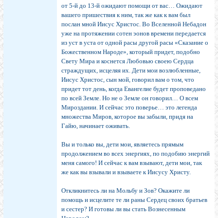
от 5-й до 13-й ожидают помощи от вас… Ожидают
вашего пришествия к ним, так же как к вам был
послан мной Иисус Христос. Во Вселенной Небадон
уже на протяжении сотен эонов времени передается
из уст в уста от одной расы другой расы «Сказание о
Божественном Народе», который придет, подобно
Свету Мира и коснется Любовью своею Сердца
страждущих, исцеляя их. Дети мои возлюбленные,
Иисус Христос, сын мой, говорил вам о том, что
придет тот день, когда Евангелие будет проповедано
по всей Земле. Но не о Земле он говорил… О всем
Мироздании. И сейчас это поверье… это легенда
множества Миров, которое вы забыли, придя на
Гайю, начинает оживать.
Вы и только вы, дети мои, являетесь прямым
продолжением во всех энергиях, по подобию энергий
меня самого! И сейчас к вам взывают, дети мои, так
же как вы взывали и взываете к Иисусу Христу.
Откликнитесь ли на Мольбу и Зов? Окажите ли
помощь и исцелите те ли раны Сердец своих братьев
и сестер? И готовы ли вы стать Вознесенным