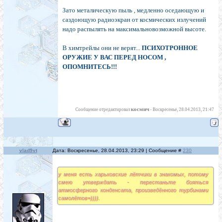
Зато металическую пыль , медленно оседающую и
саздоющую радиоэкран от космических излучений
надо распылять на максимальновозможной высоте.
В химтрейлы они не верят...
ПСИХОТРОННОЕ
ОРУЖИЕ У ВАС ПЕРЕД НОСОМ ,
ОПОМНИТЕСЬ!!!
космич
Сообщение отредактировал
-
Воскресенье, 28.04.2013, 21:47
vlad9vt
Дата: Воскресенье, 28.04.2013, 23:29 | Сообщение #
230
у меня есть харьковские лётчики в знакомых, потому
смею утверждать - перестаньте бояться
атмосферного конденсата, произведённого турбинами
самолётов=)))).