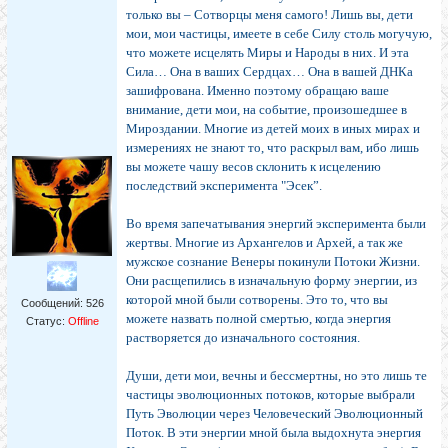
только вы – Сотворцы меня самого! Лишь вы, дети
мои, мои частицы, имеете в себе Силу столь могучую,
что можете исцелять Миры и Народы в них. И эта
Сила… Она в ваших Сердцах… Она в вашей ДНКа
зашифрована. Именно поэтому обращаю ваше
внимание, дети мои, на событие, произошедшее в
Мироздании. Многие из детей моих в иных мирах и
измерениях не знают то, что раскрыл вам, ибо лишь
вы можете чашу весов склонить к исцелению
последствий эксперимента "Эсек”.
Во время запечатывания энергий эксперимента были
жертвы. Многие из Архангелов и Архей, а так же
мужское сознание Венеры покинули Потоки Жизни.
Они расщепились в изначальную форму энергии, из
которой мной были сотворены. Это то, что вы
Сообщений:
526
можете назвать полной смертью, когда энергия
Статус:
Offline
растворяется до изначального состояния.
Души, дети мои, вечны и бессмертны, но это лишь те
частицы эволюционных потоков, которые выбрали
Путь Эволюции через Человеческий Эволюционный
Поток. В эти энергии мной была выдохнута энергия