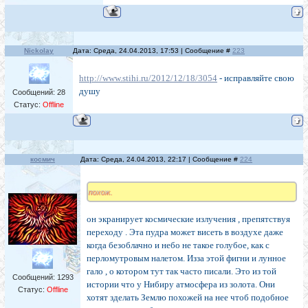
Nickolay
Дата: Среда, 24.04.2013, 17:53 | Сообщение #
223
http://www.stihi.ru/2012/12/18/3054
- исправляйте свою
душу
Сообщений:
28
Статус:
Offline
космич
Дата: Среда, 24.04.2013, 22:17 | Сообщение #
224
похож.
он экранирует космические излучения , препятствуя
переходу . Эта пудра может висеть в воздухе даже
когда безоблачно и небо не такое голубое, как с
перломутровым налетом. Изза этой фигни и лунное
гало , о котором тут так часто писали. Это из той
Сообщений:
1293
истории что у Нибиру атмосфера из золота. Они
Статус:
Offline
хотят зделать Землю похожей на нее чтоб подобное