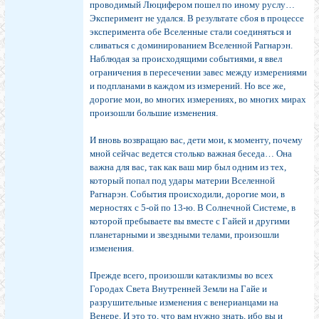
проводимый Люцифером пошел по иному руслу…
Эксперимент не удался. В результате сбоя в процессе
эксперимента обе Вселенные стали соединяться и
сливаться с доминированием Вселенной Рагнарэн.
Наблюдая за происходящими событиями, я ввел
ограничения в пересечении завес между измерениями
и подпланами в каждом из измерений. Но все же,
дорогие мои, во многих измерениях, во многих мирах
произошли большие изменения.
И вновь возвращаю вас, дети мои, к моменту, почему
мной сейчас ведется столько важная беседа… Она
важна для вас, так как ваш мир был одним из тех,
который попал под удары материи Вселенной
Рагнарэн. События происходили, дорогие мои, в
мерностях с 5-ой по 13-ю. В Солнечной Системе, в
которой пребываете вы вместе с Гайей и другими
планетарными и звездными телами, произошли
изменения.
Прежде всего, произошли катаклизмы во всех
Городах Света Внутренней Земли на Гайе и
разрушительные изменения с венерианцами на
Венере. И это то, что вам нужно знать, ибо вы и