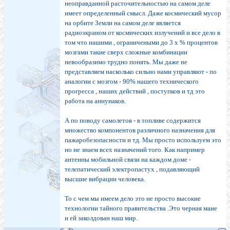
неоправданной расточительностью на самом деле
имеет определенный смысл. Даже космический мусор
на орбите Земли на самом деле является
радиоэкраном от космических излучений и все дело в
том что нашими , ограничеными до 3 х % процентов
мозгами такие сверх сложные комбинации
невообразимо трудно понять. Мы даже не
представляем насколько сильно нами управляют - по
аналогии с мозгом - 90% нашего технического
прогресса , наших действий , поступков и тд это
работа на аннунаков.
А по поводу самолетов - в топливе содержится
множество компонентов различного назначения для
пажаробезопасности и тд. Мы просто используем это
но не знаем всех назначений того. Как например
антенны мобильной связи на каждом доме -
телепатический электропастух , подавляющий
высшие вибрации человека.
То с чем мы имеем дело это не просто высокие
технологии тайного правительства .Это черная маие
и ей заколдован наш мир.