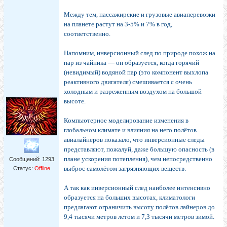
Между тем, пассажирские и грузовые авиаперевозки
на планете растут на 3-5% и 7% в год,
соответственно.
Напомним, инверсионный след по природе похож на
пар из чайника — он образуется, когда горячий
(невидимый) водяной пар (это компонент выхлопа
реактивного двигателя) смешивается с очень
холодным и разреженным воздухом на большой
высоте.
Компьютерное моделирование изменения в
глобальном климате и влияния на него полётов
авиалайнеров показало, что инверсионные следы
представляют, пожалуй, даже большую опасность (в
плане ускорения потепления), чем непосредственно
Сообщений:
1293
выброс самолётом загрязняющих веществ.
Статус:
Offline
А так как инверсионный след наиболее интенсивно
образуется на больших высотах, климатологи
предлагают ограничить высоту полётов лайнеров до
9,4 тысячи метров летом и 7,3 тысячи метров зимой.