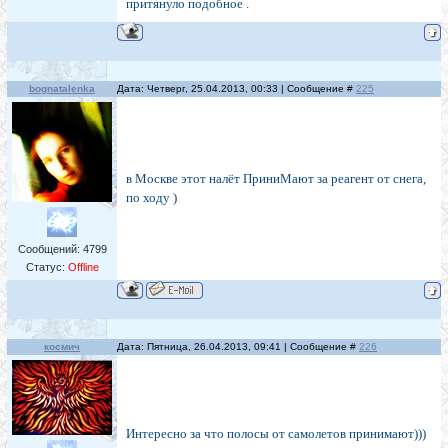
притянуло подобное .
bognatalenka
Дата: Четверг, 25.04.2013, 00:33 | Сообщение #
225
в Москве этот налёт ПриниМают за реагент от снега,
по ходу )
Сообщений:
4799
Статус:
Offline
космич
Дата: Пятница, 26.04.2013, 09:41 | Сообщение #
226
Интересно за что полосы от самолетов принимают)))