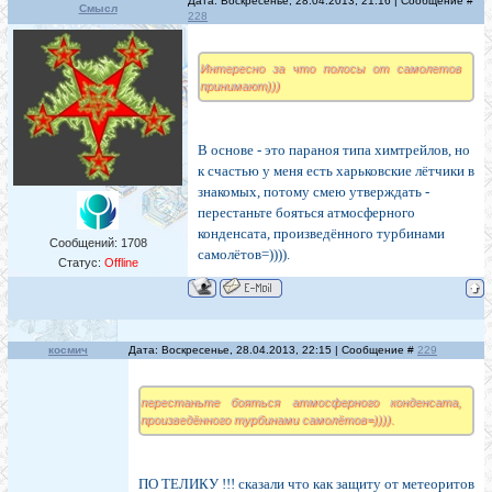
Дата: Воскресенье, 28.04.2013, 21:16 | Сообщение #
Смысл
228
Интересно за что полосы от самолетов
принимают)))
В основе - это параноя типа химтрейлов, но
к счастью у меня есть харьковские лётчики в
знакомых, потому смею утверждать -
перестаньте бояться атмосферного
конденсата, произведённого турбинами
Сообщений:
1708
самолётов=)))).
Статус:
Offline
космич
Дата: Воскресенье, 28.04.2013, 22:15 | Сообщение #
229
перестаньте бояться атмосферного конденсата,
произведённого турбинами самолётов=)))).
ПО ТЕЛИКУ !!! сказали что как защиту от метеоритов