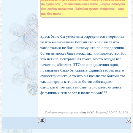
по сути БОГ , по отношению к тебе , искры .Которая
без любви погаснет .Задайся лучше вопросом , кто-
ты без тела .
Здесь было бы уместным определится в терминах
то что вы называете богами это хрен знает что
такое только не боги, потому что по определению
богов не может быть несколько или множество. Бог
это истина, центральная точка, место откуда все
началось, абсолют. ЭТО по определению одно,
правильнее было бы сказать Единый творец всего
существующего, а то что вы называете богами это
так шантропа которая за богов себя выдает
слышали о том как в москве периодически ловят
фальшивых генералов и полковников???
johny7652
Сообщение отредактировал
-
Вторник, 30.04.2013, 11:34