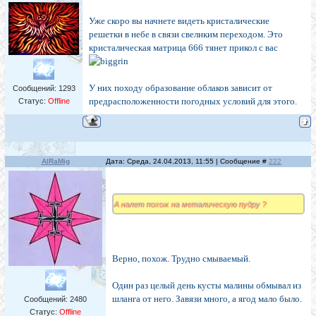
Уже скоро вы начнете видеть кристалические
решетки в небе в связи свеликим переходом. Это
кристалическая матрица 666 тянет прикол с вас
У них походу образование облаков зависит от
Сообщений:
1293
предрасположенности погодных условий для этого.
Статус:
Offline
AlRaMig
Дата: Среда, 24.04.2013, 11:55 | Сообщение #
222
А налет похож на металическую пудру ?
Верно, похож. Трудно смываемый.
Один раз целый день кусты малины обмывал из
шланга от него. Завязи много, а ягод мало было.
Сообщений:
2480
Статус:
Offline