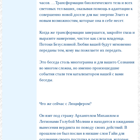
часов. …Трансформации биологического тела и всех
световых тел ваших, оказывая помощь в адаптации к
совершенно новой доселе для вас энергии Элатэ и
новым возможностям, которые она в себе несет.
Когда же трансформации завершатся, закройте глаза и
выразите намерение, чистое как слеза младенца.
Потоки Безусловной Любви вашей будут мгновенно
переданы тем, кому вы пожелаете их передать.
Это беседа столь многогранна и для вашего Сознания
во многом сложна, но именно произошедшие
события стали тем катализатором нашей с вами
беседы.
Что же сейчас с Люцифером?
Он взят под стражу Архангелом Михаилом и
Легионами Голубой Молнии и находится в ожидании
вынесения вердикта по поводу своих действий. В
прошлом он был послан в низшие слои Гайи для
осознания своего поступка и результатов, которые