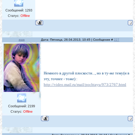
Сообщений:
1293
Статус:
Offline
аша
Дата: Пятница, 26.04.2013, 10:45 | Сообщение #
227
Немного в другой плоскости..., но в ту-же тему(и в
эту, точнее - тоже) :
http://video.mail.ru/mail/pochtayu/973/2767.html
Сообщений:
2199
Статус:
Offline