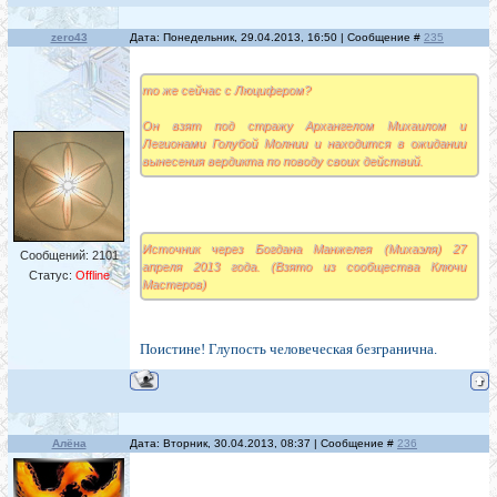
zero43
Дата: Понедельник, 29.04.2013, 16:50 | Сообщение #
235
то же сейчас с Люцифером?
Он взят под стражу Архангелом Михаилом и
Легионами Голубой Молнии и находится в ожидании
вынесения вердикта по поводу своих действий.
Источник через Богдана Манжелея (Михаэля) 27
Сообщений:
2101
апреля 2013 года. (Взято из сообщества Ключи
Статус:
Offline
Мастеров)
Поистине! Глупость человеческая безгранична.
Алёна
Дата: Вторник, 30.04.2013, 08:37 | Сообщение #
236