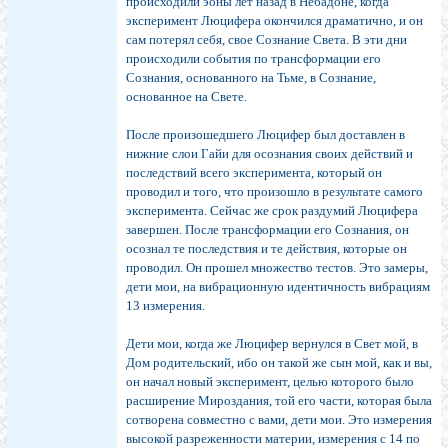
происходили эоны лет назад в Небадоне, когда
эксперимент Люцифера окончился драматично, и он
сам потерял себя, свое Сознание Света. В эти дни
происходили события по трансформации его
Сознания, основанного на Тьме, в Сознание,
основанное на Свете.
После произошедшего Люцифер был доставлен в
нижние слои Гайи для осознания своих действий и
последствий всего эксперимента, который он
проводил и того, что произошло в результате самого
эксперимента. Сейчас же срок раздумий Люцифера
завершен. После трансформации его Сознания, он
осознал те последствия и те действия, которые он
проводил. Он прошел множество тестов. Это замеры,
дети мои, на вибрационную идентичность вибрациям
13 измерения.
Дети мои, когда же Люцифер вернулся в Свет мой, в
Дом родительский, ибо он такой же сын мой, как и вы,
он начал новый эксперимент, целью которого было
расширение Мироздания, той его части, которая была
сотворена совместно с вами, дети мои. Это измерения
высокой разреженности материи, измерения с 14 по