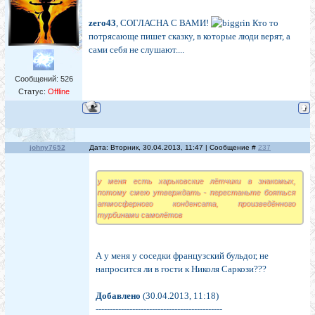
zero43
, СОГЛАСНА С ВАМИ!
Кто то
потрясающе пишет сказку, в которые люди верят, а
сами себя не слушают....
Сообщений:
526
Статус:
Offline
johny7652
Дата: Вторник, 30.04.2013, 11:47 | Сообщение #
237
у меня есть харьковские лётчики в знакомых,
потому смею утверждать - перестаньте бояться
атмосферного конденсата, произведённого
турбинами самолётов
А у меня у соседки французский бульдог, не
напросится ли в гости к Николя Саркози???
Добавлено
(30.04.2013, 11:18)
---------------------------------------------