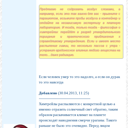
Предлагаю не содрогать воздух словами, а
например, если это так важно для вас - прыгните с
парашютом, возьмите пробы воздуха в контейнер и
отдайте на независимую экспертизу в платную
лабораторию. И тогда, только тогда - философия о
химтрейлах перейдёт в разряд утвердительного
порицания и практического приближения к
справедливому утверждению. Если и имеет место
распыление химии, то несколько пассов с утра -
устранит вредоносное влияние любого вещества на
тело....даже радиацию.
Если человек умер то это надолго, а если он дурак
то это навсегда
Добавлено
(30.04.2013, 11:25)
---------------------------------------------
Химтрейлы распыляются с конкретной целью а
именно отразить солнечный свет обратно, таким
образом раскачивается климат на планете
происходят наводнения смерчи ураганы. Такого
раньше не было это очевидно. Перед лицом