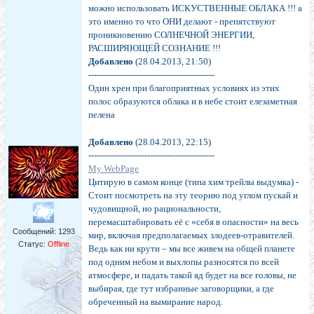
можно использовать ИСКУСТВЕННЫЕ ОБЛАКА !!! а
это именно то что ОНИ делают - препятствуют
проникновению СОЛНЕЧНОЙ ЭНЕРГИИ,
РАСШИРЯЮЩЕЙ СОЗНАНИЕ !!!
Добавлено
(28.04.2013, 21:50)
---------------------------------------------
Один хрен при благоприятных условиях из этих
полос образуются облака и в небе стоит елезаметная
пелена
Добавлено
(28.04.2013, 22:15)
---------------------------------------------
My WebPage
Цитирую в самом конце (типа хим трейлы выдумка) -
Стоит посмотреть на эту теорию под углом пускай и
чудовищной, но рациональности,
перемасштабировать её с «себя в опасности» на весь
Сообщений:
1293
мир, включая предполагаемых злодеев-отравителей.
Статус:
Offline
Ведь как ни крути – мы все живем на общей планете
под одним небом и выхлопы разносятся по всей
атмосфере, и падать такой яд будет на все головы, не
выбирая, где тут избранные заговорщики, а где
обреченный на вымирание народ.