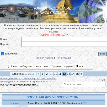
Внимание данная версия сайта с очень ограниченными возможностями - только для
просмотра видео с телефонов. Рекомендуем пользоваться полной версией портала по
ссылке:
ПОЛНАЯ ВЕРСИЯ САЙТА
Логин:
Пароль:
запомнить
Забыл пароль
|
Регистрация
[
Новые сообщения
·
Участники
·
Правила форума
·
Поиск
·
«
1
2
…
10
11
13
14
15
»
Страница
12
из
15
12
Форум духовного развития портала "Осознание и
Пробуждение".
»
"Индиго" и "Кристальные".
»
ПОСЛАНИЯ ДЛЯ ЧЕЛОВЕЧЕСТВА...
ПОСЛАНИЯ ДЛЯ ЧЕЛОВЕЧЕСТВА...
космич
Дата: Среда, 24.04.2013, 10:00 | Сообщение #
221