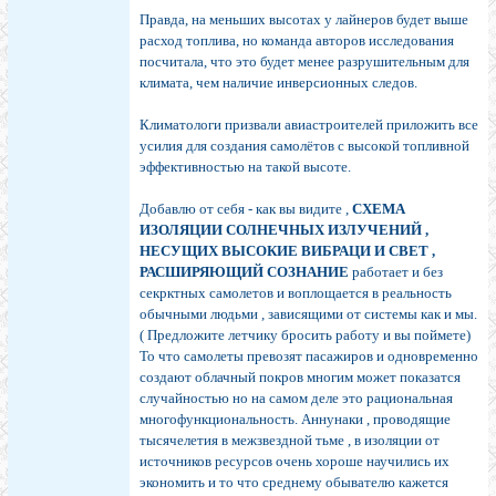
Правда, на меньших высотах у лайнеров будет выше
расход топлива, но команда авторов исследования
посчитала, что это будет менее разрушительным для
климата, чем наличие инверсионных следов.
Климатологи призвали авиастроителей приложить все
усилия для создания самолётов с высокой топливной
эффективностью на такой высоте.
Добавлю от себя - как вы видите ,
СХЕМА
ИЗОЛЯЦИИ СОЛНЕЧНЫХ ИЗЛУЧЕНИЙ ,
НЕСУЩИХ ВЫСОКИЕ ВИБРАЦИ И СВЕТ ,
РАСШИРЯЮЩИЙ СОЗНАНИЕ
работает и без
секрктных самолетов и воплощается в реальность
обычными людьми , зависящими от системы как и мы.
( Предложите летчику бросить работу и вы поймете)
То что самолеты превозят пасажиров и одновременно
создают облачный покров многим может показатся
случайностью но на самом деле это рациональная
многофункциональность. Аннунаки , проводящие
тысячелетия в межзвездной тьме , в изоляции от
источников ресурсов очень хороше научились их
экономить и то что среднему обывателю кажется