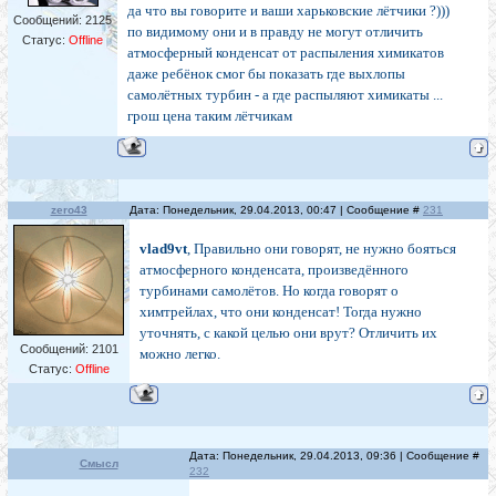
да что вы говорите и ваши харьковские лётчики ?)))
Сообщений:
2125
по видимому они и в правду не могут отличить
Статус:
Offline
атмосферный конденсат от распыления химикатов
даже ребёнок смог бы показать где выхлопы
самолётных турбин - а где распыляют химикаты ...
грош цена таким лётчикам
zero43
Дата: Понедельник, 29.04.2013, 00:47 | Сообщение #
231
vlad9vt
, Правильно они говорят, не нужно бояться
атмосферного конденсата, произведённого
турбинами самолётов. Но когда говорят о
химтрейлах, что они конденсат! Тогда нужно
уточнять, с какой целью они врут? Отличить их
Сообщений:
2101
можно легко.
Статус:
Offline
Дата: Понедельник, 29.04.2013, 09:36 | Сообщение #
Смысл
232