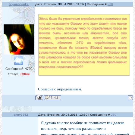
bognatalenka
Дата: Вторник, 30.04.2013, 11:56 | Сообщение #
238
Здесь было бы уместным определится в терминах то
что вы называете богами это хрен знает что такое
только не боги, потому что по определению богов не
может быть несколько или множество. Бог это
истина, центральная точка, место откуда все
началось, абсолют. ЭТО по определению одно,
правильнее было бы сказать Единый творец всего
существующего, а то что вы называете богами это
так шантропа которая за богов себя выдает слышали
о том как в москве периодически ловят фальшивых
генералов и полковников???
Сообщений:
4799
Статус:
Offline
Согласна с определением.
johny7652
Дата: Вторник, 30.04.2013, 13:39 | Сообщение #
239
Я думаю многие вообще не понимают как далеко
все зашло, ведь человек размышляет о
инопланетном только имея за плечами собственный