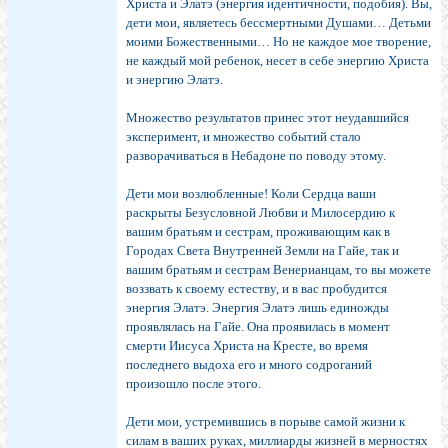
Христа и Элатэ (энергия идентичности, подобия). Вы,
дети мои, являетесь бессмертными Душами… Детьми
моими Божественными… Но не каждое мое творение,
не каждый мой ребенок, несет в себе энергию Христа
и энергию Элатэ.
Множество результатов принес этот неудавшийся
эксперимент, и множество событий стало
разворачиваться в Небадоне по поводу этому.
Дети мои возлюбленные! Коли Сердца ваши
раскрыты Безусловной Любви и Милосердию к
вашим братьям и сестрам, проживающим как в
Городах Света Внутренней Земли на Гайе, так и
вашим братьям и сестрам Венерианцам, то вы можете
воззвать к своему естеству, и в вас пробудится
энергия Элатэ. Энергия Элатэ лишь единожды
проявлялась на Гайе. Она проявилась в момент
смерти Иисуса Христа на Кресте, во время
последнего выдоха его и много содроганий
произошло после этого.
Дети мои, устремившись в порыве самой жизни к
силам в ваших руках, миллиарды жизней в мерностях