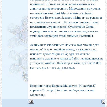
произошли. Сейчас же чаша весов склоняется к
аннигиляции (растворении в Мироздании до уровня
изначальной материи). Мной множество было
сотворено Вселенских Законов и Миров, но решения
не принимаются мной… Решения принимаются на
коллективном уровне всеми Существами Света,
подвергшимся испытаниям и сложностям, а так же
теми, кого затронули столь сильные изменения.
Дети мои возлюбленные! Помня о том, что вы дети
мои по образу и подобию моему, и в ваших силах
исцелить целые Миры и Народы, вы можете
наполнить сказание о жителях Гайи, передающееся из
уст в уста, жизнью. Но выбор за вами, дети мои! Ибо
вы – это я, а я – это вы, дети мои.
Источник через Богдана Манжелея (Михаэля) 27
апреля 2013 года. (Взято из сообщества Ключи
Мастеров)