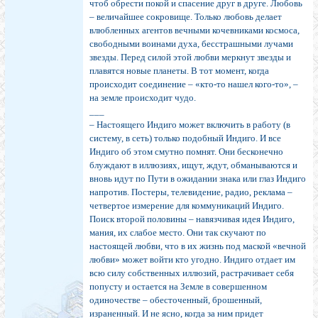
чтоб обрести покой и спасение друг в друге. Любовь
– величайшее сокровище. Только любовь делает
влюбленных агентов вечными кочевниками космоса,
свободными воинами духа, бесстрашными лучами
звезды. Перед силой этой любви меркнут звезды и
плавятся новые планеты. В тот момент, когда
происходит соединение – «кто-то нашел кого-то», –
на земле происходит чудо.
___
– Настоящего Индиго может включить в работу (в
систему, в сеть) только подобный Индиго. И все
Индиго об этом смутно помнят. Они бесконечно
блуждают в иллюзиях, ищут, ждут, обманываются и
вновь идут по Пути в ожидании знака или глаз Индиго
напротив. Постеры, телевидение, радио, реклама –
четвертое измерение для коммуникаций Индиго.
Поиск второй половины – навязчивая идея Индиго,
мания, их слабое место. Они так скучают по
настоящей любви, что в их жизнь под маской «вечной
любви» может войти кто угодно. Индиго отдает им
всю силу собственных иллюзий, растрачивает себя
попусту и остается на Земле в совершенном
одиночестве – обесточенный, брошенный,
израненный. И не ясно, когда за ним придет