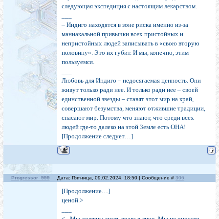
следующая экспедиция с настоящим лекарством.
___
– Индиго находятся в зоне риска именно из-за
маниакальной привычки всех пристойных и
непристойных людей записывать в «свою вторую
половину». Это их губит. И мы, конечно, этим
пользуемся.
___
Любовь для Индиго – недосягаемая ценность. Они
живут только ради нее. И только ради нее – своей
единственной звезды – ставят этот мир на край,
совершают безумства, меняют отжившие традиции,
спасают мир. Потому что знают, что среди всех
людей где-то далеко на этой Земле есть ОНА!
[Продолжение следует…]
Progressor_999
Дата: Пятница, 09.02.2024, 18:50 | Сообщение #
306
[Продолжение…]
ценой.>
___
<– Мы должны знать врага в лицо. Мы не сможем