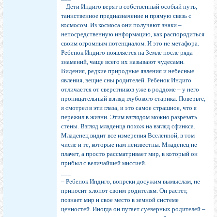
– Дети Индиго верят в собственный особый путь,
таинственное предназначение и прямую связь с
космосом. Из космоса они получают знаки –
непосредственную информацию, как распорядиться
своим огромным потенциалом. И это не метафора.
Ребенок Индиго появляется на Земле после ряда
знамений, чаще всего их называют чудесами.
Видения, редкие природные явления и небесные
явления, вещие сны родителей. Ребенок Индиго
отличается от сверстников уже в роддоме – у него
проницательный взгляд глубокого старика. Поверьте,
я смотрел в эти глаза, и это самое страшное, что я
пережил в жизни. Этим взглядом можно разрезать
стены. Взгляд младенца похож на взгляд сфинкса.
Младенец видит все измерения Вселенной, в том
числе и те, которые нам неизвестны. Младенец не
плачет, а просто рассматривает мир, в который он
прибыл с величайшей миссией.
___
– Ребенок Индиго, вопреки досужим вымыслам, не
приносит хлопот своим родителям. Он растет,
познает мир и свое место в земной системе
ценностей. Иногда он пугает суеверных родителей –