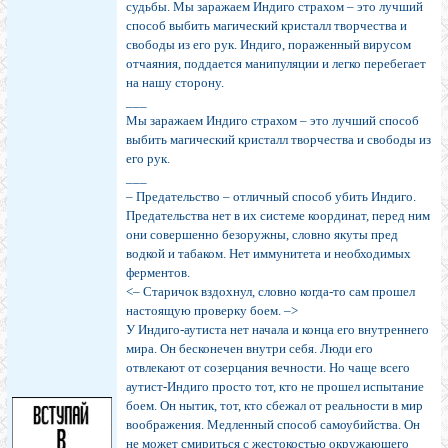
судьбы. Мы заражаем Индиго страхом – это лучший
способ выбить магический кристалл творчества и
свободы из его рук. Индиго, пораженный вирусом
отчаяния, поддается манипуляции и легко перебегает
на нашу сторону.
___
Мы заражаем Индиго страхом – это лучший способ
выбить магический кристалл творчества и свободы из
его рук.
___
– Предательство – отличный способ убить Индиго.
Предательства нет в их системе координат, перед ним
они совершенно безоружны, словно якуты пред
водкой и табаком. Нет иммунитета и необходимых
ферментов.
<– Старичок вздохнул, словно когда-то сам прошел
настоящую проверку боем. –>
У Индиго-аутиста нет начала и конца его внутреннего
мира. Он бесконечен внутри себя. Люди его
отвлекают от созерцания вечности. Но чаще всего
аутист-Индиго просто тот, кто не прошел испытание
боем. Он нытик, тот, кто сбежал от реальности в мир
воображения. Медленный способ самоубийства. Он
не может смириться с жестокостью окружающего