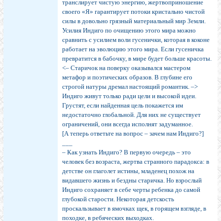
транслирует чистую энергию, жертвоприношение
своего «Я» гарантирует потоки кристально чистой
силы в довольно грязный материальный мир Земли.
Усилия Индиго по очищению этого мира можно
сравнить с усилием воли гусенички, которая в коконе
работает на эволюцию этого мира. Если гусеничка
превратится в бабочку, в мире будет больше красоты.
<– Старичок на поверку оказывался мастером
метафор и поэтических образов. В глубине его
строгой натуры дремал настоящий романтик. –>
Индиго живут только ради цели и высокой идеи.
Грустят, если найденная цель покажется им
недостаточно глобальной. Для них не существует
ограничений, они всегда исполнят задуманное.
[А теперь ответьте на вопрос – зачем нам Индиго?]
___
– Как узнать Индиго? В первую очередь – это
человек без возраста, жертва странного парадокса: в
детстве он глаголет истины, младенец похож на
видавшего жизнь и бездны старичка. Но взрослый
Индиго сохраняет в себе черты ребенка до самой
глубокой старости. Некоторая детскость
проскальзывает в ямочках щек, в горящем взгляде, в
походке, в ребяческих выходках.