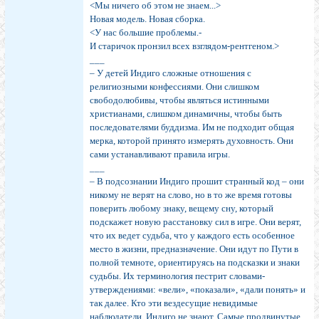
<Мы ничего об этом не знаем...>
Новая модель. Новая сборка.
<У нас большие проблемы.-
И старичок пронзил всех взглядом-рентгеном.>
___
– У детей Индиго сложные отношения с
религиозными конфессиями. Они слишком
свободолюбивы, чтобы являться истинными
христианами, слишком динамичны, чтобы быть
последователями буддизма. Им не подходит общая
мерка, которой принято измерять духовность. Они
сами устанавливают правила игры.
___
– В подсознании Индиго прошит странный код – они
никому не верят на слово, но в то же время готовы
поверить любому знаку, вещему сну, который
подскажет новую расстановку сил в игре. Они верят,
что их ведет судьба, что у каждого есть особенное
место в жизни, предназначение. Они идут по Пути в
полной темноте, ориентируясь на подсказки и знаки
судьбы. Их терминология пестрит словами-
утверждениями: «вели», «показали», «дали понять» и
так далее. Кто эти вездесущие невидимые
наблюдатели, Индиго не знают. Самые продвинутые