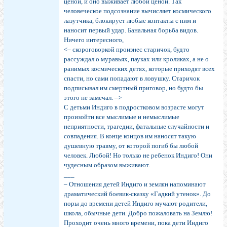
ценой, и оно выживает любой ценой. Так
человеческое подсознание вычисляет космического
лазутчика, блокирует любые контакты с ним и
наносит первый удар. Банальная борьба видов.
Ничего интересного,
<– скороговоркой произнес старичок, будто
рассуждал о муравьях, пауках или кроликах, а не о
ранимых космических детях, которые приходят всех
спасти, но сами попадают в ловушку. Старичок
подписывал им смертный приговор, но будто бы
этого не замечал. –>
С детьми Индиго в подростковом возрасте могут
произойти все мыслимые и немыслимые
неприятности, трагедии, фатальные случайности и
совпадения. В конце концов им наносят такую
душевную травму, от которой погиб бы любой
человек. Любой! Но только не ребенок Индиго! Они
чудесным образом выживают.
___
– Отношения детей Индиго и землян напоминают
драматический боевик-сказку «Гадкий утенок». До
поры до времени детей Индиго мучают родители,
школа, обычные дети. Добро пожаловать на Землю!
Проходит очень много времени, пока дети Индиго