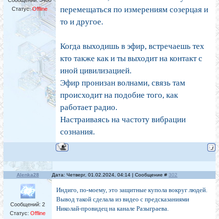
Сообщений:
3408
перемещаться по измерениям созерцая и
Статус:
Offline
то и другое.
Когда выходишь в эфир, встречаешь тех
кто также как и ты выходит на контакт с
иной цивилизацией.
Эфир пронизан волнами, связь там
происходит на подобие того, как
работает радио.
Настраиваясь на частоту вибрации
сознания.
Alenka28
Дата: Четверг, 01.02.2024, 04:14 | Сообщение #
302
Индиго, по-моему, это защитные купола вокруг людей.
Вывод такой сделала из видео с предсказаниями
Сообщений:
2
Николай-провидец на канале Разыграева.
Статус:
Offline