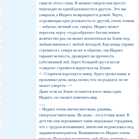
смысле этого слова. В момент смерти они просто
переходят из одной реальности в другую. Это мы
умираем, а Индиго возвращаются домой. Черта,
отделяющая одну реальность от другой, очень тонкая
– забытье, вечный сон, смерть. Индиго может
пересечь черту «туда-обратно» бесчисленное
количество раз, он может воплотиться на Земле под
любым именем и с любой легендой. Как птица упрямо
стремится с севера на юг и обратно, так Индиго
таранит вечность, проверяет на прочность
собственный лоб, берет большой груз и после
«смерти» стремится вернуться на Землю.
<– Старичок вздохнул и замер, будто грезил наяву и
проклинал день, когда понял, что он родился, но не
может умереть. –>
Даже если на Земле останется всего лишь один
Индиго, он сможет изменить мир.
___
– Индиго очень впечатлительны, ранимы,
гиперчувствительны. Их кожа – отсутствие кожи. В
детстве они переживают такие моральные страдания,
что с трудом вспоминают, зачем они подписались под
заданием-контрактом. Выживаемость Индиго очень
плохая. Из тысячи гусеничек, дай «бог», взлетит к