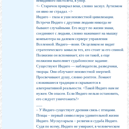
невидимого пистолета, в упор.
<– Старичок прикрыл веки, словно заснул. Аутизмом
он явно не страдал. –>
Индиго – глаза и уши неизвестной цивилизации.
Встречи Индиго с другими людьми никогда не
бывают случайными. Его ведут по жизни знаки,
соединяют с людьми, словно нажимают на мышку
компьютера на далеком сервере управления
Вселенной. Индиго—воин. Он целиком не видит
стратегического замысла тех, кто стоит за его спиной.
Полжизни он вспоминает, кто он такой, а еще
полжизни выполняет судьбоносное задание.
Существуют Индиго — наблюдатели, разведчики,
творцы. Они облучают неизвестной энергией.
Просвечивают душу, словно рентген. Ломают
сложившиеся традиции и скрываются в
альтернативной реальности. <Такой Индиго нам не
нужен. Он опасен. Если Индиго нельзя остановить,
его следует уничтожить!>
___
– У Индиго существует древняя связь с птицами.
Птицы – первый символ веры удивительной жизни
Индиго. Мускул крыла – религия и судьба Индиго.
Судя по всему, Индиго не умирают, в человеческом