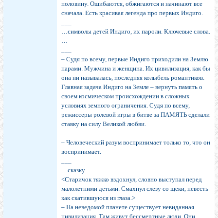
половину. Ошибаются, обжигаются и начинают все
сначала. Есть красивая легенда про первых Индиго.
___
…символы детей Индиго, их пароли. Ключевые слова.
…
___
– Судя по всему, первые Индиго приходили на Землю
парами. Мужчина и женщина. Их цивилизация, как бы
она ни называлась, последняя колыбель романтиков.
Главная задача Индиго на Земле – вернуть память о
своем космическом происхождении в сложных
условиях земного ограничения. Судя по всему,
режиссеры ролевой игры в битве за ПАМЯТЬ сделали
ставку на силу Великой любви.
___
– Человеческий разум воспринимает только то, что он
воспринимает.
___
…сказку.
<Старичок тяжко вздохнул, словно выступал перед
малолетними детьми. Смахнул слезу со щеки, невесть
как скатившуюся из глаза.>
– На неведомой планете существует невиданная
цивилизация. Там живут бессмертные люди. Они