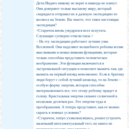
Дети Индиго никому не верят и никогда не плачут.
Они доверяют только высшему миру, который
снарядил и отправил их в далекую экспедицию из
космоса на Землю. Вы знаете, что такое настоящая
экспедиция?
<Старичок вновь умудрился всех испугать.
Слушащие суеверно отвели глаза.>
– На эту экспедицию работают лучшие умы
Вселенной. Они наделяют волшебного ребенка всеми
мыслимыми и немыслимыми функциями, которые
только способны представить человеческое
воображение. Эти функции включаются в
экстремальной ситуации и помогают выжить там, где
выжить на первый взгляд невозможно. Если в Арктику
люди берут с собой лучший шоколад, то на Землю –
особую форму энергии, которая способна
материализовать все, что этому ребенку придет в
голову. Кристальная энергия сильнее солнечной в
несколько десятков раз. Это энергия чуда и
преображения. А теперь представьте, как ее можно
скрыть в земных условиях?
<Старичок, хитро ухмыльнувшись, решил устроить
маленький интеллектуальный тест, но никто не
рискнул высказать свое мнение.>