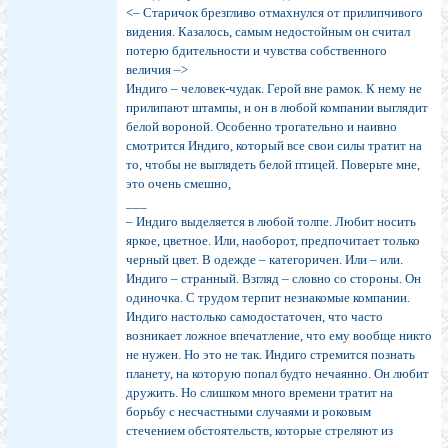
<– Старичок брезгливо отмахнулся от прилипчивого
видения. Казалось, самым недостойным он считал
потерю бдительности и чувства собственного
величия –>
Индиго – человек-чудак. Герой вне рамок. К нему не
прилипают штампы, и он в любой компании выглядит
белой вороной. Особенно трогательно и наивно
смотрится Индиго, который все свои силы тратит на
то, чтобы не выглядеть белой птицей. Поверьте мне,
это очень смешно,
___
– Индиго выделяется в любой толпе. Любит носить
яркое, цветное. Или, наоборот, предпочитает только
черный цвет. В одежде – категоричен. Или – или.
Индиго – странный. Взгляд – словно со стороны. Он
одиночка. С трудом терпит незнакомые компании.
Индиго настолько самодостаточен, что часто
возникает ложное впечатление, что ему вообще никто
не нужен. Но это не так. Индиго стремится познать
планету, на которую попал будто нечаянно. Он любит
дружить. Но слишком много времени тратит на
борьбу с несчастными случаями и роковым
стечением обстоятельств, которые стреляют из