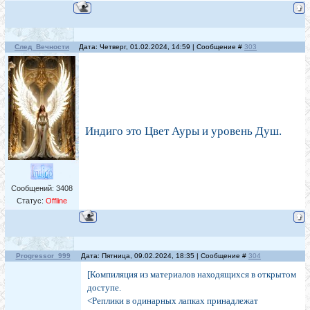
След_Вечности
Дата: Четверг, 01.02.2024, 14:59 | Сообщение #
303
Индиго это Цвет Ауры и уровень Душ.
Сообщений:
3408
Статус:
Offline
Progressor_999
Дата: Пятница, 09.02.2024, 18:35 | Сообщение #
304
[Компиляция из материалов находящихся в открытом
доступе.
<Реплики в одинарных лапках принадлежат