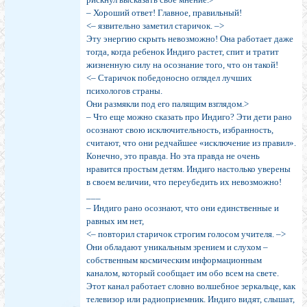
– Хороший ответ! Главное, правильный!
<– язвительно заметил старичок. –>
Эту энергию скрыть невозможно! Она работает даже
тогда, когда ребенок Индиго растет, спит и тратит
жизненную силу на осознание того, что он такой!
<– Старичок победоносно оглядел лучших
психологов страны.
Они размякли под его палящим взглядом.>
– Что еще можно сказать про Индиго? Эти дети рано
осознают свою исключительность, избранность,
считают, что они редчайшее «исключение из правил».
Конечно, это правда. Но эта правда не очень
нравится простым детям. Индиго настолько уверены
в своем величии, что переубедить их невозможно!
___
– Индиго рано осознают, что они единственные и
равных им нет,
<– повторил старичок строгим голосом учителя. –>
Они обладают уникальным зрением и слухом –
собственным космическим информационным
каналом, который сообщает им обо всем на свете.
Этот канал работает словно волшебное зеркальце, как
телевизор или радиоприемник. Индиго видят, слышат,