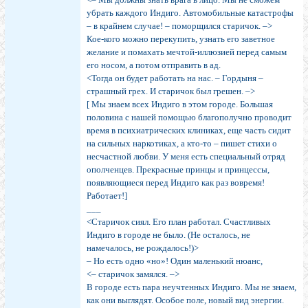
убрать каждого Индиго. Автомобильные катастрофы
– в крайнем случае! – поморщился старичок. –>
Кое-кого можно перекупить, узнать его заветное
желание и помахать мечтой-иллюзией перед самым
его носом, а потом отправить в ад.
<Тогда он будет работать на нас. – Гордыня –
страшный грех. И старичок был грешен. –>
[ Мы знаем всех Индиго в этом городе. Большая
половина с нашей помощью благополучно проводит
время в психиатрических клиниках, еще часть сидит
на сильных наркотиках, а кто-то – пишет стихи о
несчастной любви. У меня есть специальный отряд
ополченцев. Прекрасные принцы и принцессы,
появляющиеся перед Индиго как раз вовремя!
Работает!]
___
<Старичок сиял. Его план работал. Счастливых
Индиго в городе не было. (Не осталось, не
намечалось, не рождалось!)>
– Но есть одно «но»! Один маленький нюанс,
<– старичок замялся. –>
В городе есть пара неучтенных Индиго. Мы не знаем,
как они выглядят. Особое поле, новый вид энергии.