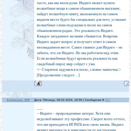
часто, как мы моем руки. Индиго может купить
волшебные вещи в самом обыкновенном магазине,
найдет волшебную книгу, выложенную на самом
видном месте будто бы специально для него, услышит
волшебные слова-подсказки в песне на самом
обыкновенном радио. Это реальность Индиго.
Каждое загаданное желание сбывается. Вовремя.
Индиго задает вопрос и получает ответ в самом
неожиданном месте. Самое главное для Индиго – не
забыть, что он Индиго. Но мы работаем над этим.
Если волшебники будут кромсать реальность как
свадебный пирог, мир сойдет с ума.
<– Старичок задумался и погас, словно лампочка.>
[Продолжение следует…]
Progressor_999
Дата: Пятница, 09.02.2024, 18:56 | Сообщение #
307
___
– Индиго – прирожденные актеры. Хотя они
недолюбливают эту профессию. Скорее всего оттого,
что им приходится ИГРАТЬ всю свою жизнь. Индиго
меняет внешность в зависимости от настроения,