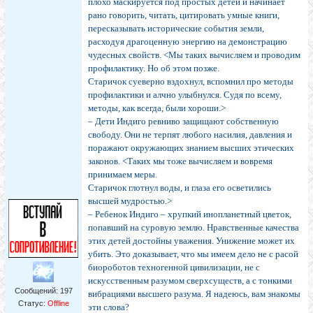
плохо маскируется под простых детей и начинает
рано говорить, читать, цитировать умные книги,
пересказывать исторические события земли,
расходуя драгоценную энергию на демонстрацию
чудесных свойств. <Мы таких вычисляем и проводим
профилактику. Но об этом позже.
Старичок суеверно вздохнул, вспомнил про методы
профилактики и алчно улыбнулся. Судя по всему,
методы, как всегда, были хороши.>
– Дети Индиго ревниво защищают собственную
свободу. Они не терпят любого насилия, давления и
поражают окружающих знанием высших этических
законов. <Таких мы тоже вычисляем и вовремя
принимаем меры.
Старичок глотнул воды, и глаза его осветились
высшей мудростью.>
– Ребенок Индиго – хрупкий инопланетный цветок,
попавший на суровую землю. Нравственные качества
этих детей достойны уважения. Унижение может их
убить. Это доказывает, что мы имеем дело не с расой
биороботов техногенной цивилизации, не с
искусственным разумом сверхсуществ, а с тонкими
Сообщений:
197
вибрациями высшего разума. Я надеюсь, вам знакомы
Статус:
Offline
эти слова?