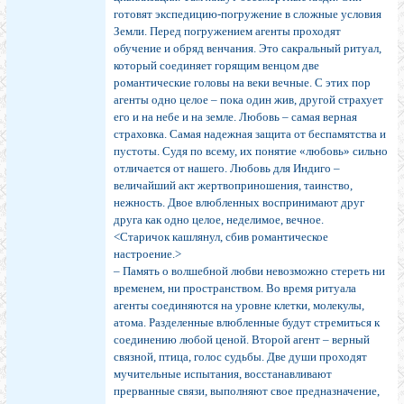
готовят экспедицию-погружение в сложные условия
Земли. Перед погружением агенты проходят
обучение и обряд венчания. Это сакральный ритуал,
который соединяет горящим венцом две
романтические головы на веки вечные. С этих пор
агенты одно целое – пока один жив, другой страхует
его и на небе и на земле. Любовь – самая верная
страховка. Самая надежная защита от беспамятства и
пустоты. Судя по всему, их понятие «любовь» сильно
отличается от нашего. Любовь для Индиго –
величайший акт жертвоприношения, таинство,
нежность. Двое влюбленных воспринимают друг
друга как одно целое, неделимое, вечное.
<Старичок кашлянул, сбив романтическое
настроение.>
– Память о волшебной любви невозможно стереть ни
временем, ни пространством. Во время ритуала
агенты соединяются на уровне клетки, молекулы,
атома. Разделенные влюбленные будут стремиться к
соединению любой ценой. Второй агент – верный
связной, птица, голос судьбы. Две души проходят
мучительные испытания, восстанавливают
прерванные связи, выполняют свое предназначение,