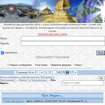
Внимание данная версия сайта с очень ограниченными возможностями - только для
просмотра видео с телефонов. Рекомендуем пользоваться полной версией портала по
ссылке:
ПОЛНАЯ ВЕРСИЯ САЙТА
Логин:
Пароль:
запомнить
Забыл пароль
|
Регистрация
[
Новые сообщения
·
Участники
·
Правила форума
·
Поиск
·
«
1
2
…
14
15
17
»
Страница
16
из
17
16
Форум духовного развития портала "Осознание и
Пробуждение".
»
"Индиго" и "Кристальные".
»
Путь
Индиго...
Путь Индиго...
След_Вечности
Дата: Суббота, 18.02.2023, 23:16 | Сообщение #
301