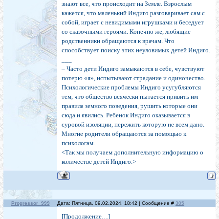
знают все, что происходит на Земле. Взрослым
кажется, что маленький Индиго разговаривает сам с
собой, играет с невидимыми игрушками и беседует
со сказочными героями. Конечно же, любящие
родственники обращаются к врачам. Что
способствует поиску этих неуловимых детей Индиго.
___
– Часто дети Индиго замыкаются в себе, чувствуют
потерю «я», испытывают страдание и одиночество.
Психологические проблемы Индиго усугубляются
тем, что общество всячески пытается привить им
правила земного поведения, рушить которые они
сюда и явились. Ребенок Индиго оказывается в
суровой изоляции, пережить которую не всем дано.
Многие родители обращаются за помощью к
психологам.
<Так мы получаем дополнительную информацию о
количестве детей Индиго.>
Progressor_999
Дата: Пятница, 09.02.2024, 18:42 | Сообщение #
305
[Продолжение…]