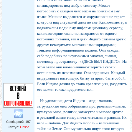
мимикрировать под любую систему. Может
поговорить с каждым человеком на понятном ему
языке. Меньше выделяется из окружения и не теряет
контроль над ситуацией даже во сне. Как компьютеры
подключены к единому информационному серверу,
как новогодние лампочки загораются от одного
источника питания, так и дети Индиго связаны друг с
другом невидимыми ментальными коридорами,
тонкими информационными полями. Они находят
себе подобных по неуловимым запахам, знакам,
меченому пространству: «ЗДЕСЬ БЫЛ ИНДИГО». На
этом этапе они вновь начинают верить в себя и
остановить их невозможно. Они одержимы. Каждый
выдерживает настоящую битву за право быть собой.
Если Индиго дожил до этапа «реализация», раздавить
его может только предательство...
___
– На удивление, дети Индиго – люди-машины,
загруженные многообразными программами – языки,
культуры мира, религии, камасутра и многое другое –
в реальной жизни гипервпечатлительны и ранимы. Их
Сообщений:
197
вера – любовь. Для Индиго любовь – величайшая
Статус:
Offline
тайна на Земле. Они мучительно ищут свою вторую