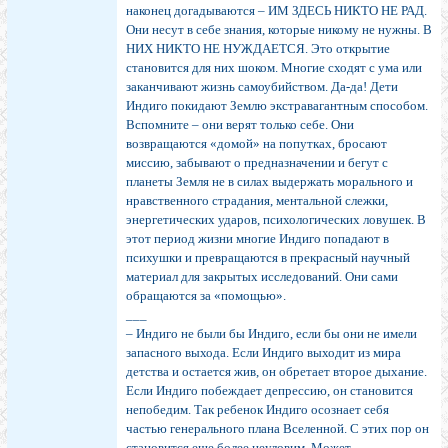
наконец догадываются – ИМ ЗДЕСЬ НИКТО НЕ РАД.
Они несут в себе знания, которые никому не нужны. В
НИХ НИКТО НЕ НУЖДАЕТСЯ. Это открытие
становится для них шоком. Многие сходят с ума или
заканчивают жизнь самоубийством. Да-да! Дети
Индиго покидают Землю экстравагантным способом.
Вспомните – они верят только себе. Они
возвращаются «домой» на попутках, бросают
миссию, забывают о предназначении и бегут с
планеты Земля не в силах выдержать морального и
нравственного страдания, ментальной слежки,
энергетических ударов, психологических ловушек. В
этот период жизни многие Индиго попадают в
психушки и превращаются в прекрасный научный
материал для закрытых исследований. Они сами
обращаются за «помощью».
___
– Индиго не были бы Индиго, если бы они не имели
запасного выхода. Если Индиго выходит из мира
детства и остается жив, он обретает второе дыхание.
Если Индиго побеждает депрессию, он становится
непобедим. Так ребенок Индиго осознает себя
частью генерального плана Вселенной. С этих пор он
становится еще более неуловим. Может