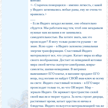
контакт.
<– Старичок поморщился – именно легкость, с какой
у Индиго затягивались любые раны, ему не очень-то
нравилась.>
___
– Если Индиго загадал желание, оно обязательно
сбудется. Мы работаем над тем, чтоб они загадывали
нужные нам желания и не занимались
самодеятельностью. Вы хотите знать, как это
происходит? Я могу только развести руками – не
знаю. Ясно одно – в Индиго заложена уникальная
энергия трансформации. Счастливый Индиго
материализует все, что угодно. Катает миры из яйца
своего воображения. Достает из невидимой котомки
мира своей мечты скатерти-самобранки, ковры-
самолеты, шапки-невидимки. В витринах
вывешивают ЕГО платье, в магазине продают ЕГО
вещь, под ногами он найдет СВОЙ знак-ключ ко всему
на свете. Индиго счастливый человек – в ЕГО мире
происходит только то, во что ОН верит. Мир –
зеркало Индиго. Он заряжает пространство силой
своей мысли и творит чудеса. За ночь строит дворцы,
растягивает время, катает царства из яичка и
блюдечка. Индиго пользуется материализацией так же