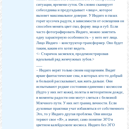
ситуации, времени суток. Он словно сканирует
собеседника и предугадывает «лицо», которое
вызовет максимальное доверие. У Индиго в глазах
горит кусочек радуги, в зависимости от освещения он
способен менять цвет глаз, форму лица и губ. Если
часто фотографировать Индиго, можно заметить
одну характерную особенность – у него нет лица.
Лицо Индиго – конструктор-трансформер. Оно будет
таким, каким его хотят видеть.
<– Старичок засмеялся, продемонстрировав
идеальный ряд жемчужных зубов.>
___
– Индиго верят только своим ощущениям. Видят
яркие фантастические сны, в которых кто-то добрый
и большой рассказывает, как жить дальше. Они
испытывают редкие состояния единения с космосом
(будто у них нет кожи), полеты в метеоритном дожде,
в моменты радости они могут слиться с белизной
Млечного пути. У них нет границ личности. Если
духовные практики учат избавляться от собственного
Эго, то у Индиго другая проблема. Они иногда
теряют свое «Я», а значит, само понятие ЭГО в
цветном калейдоскопе космоса. Индиго без ЭГО