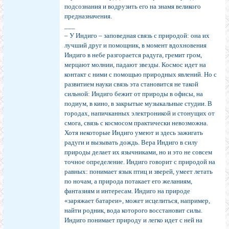
подсознания и водрузить его на знамя великого
предназначения.
___
– У Индиго – заповедная связь с природой: она их
лучший друг и помощник, в момент вдохновения
Индиго в небе разгорается радуга, гремит гром,
мерцают молнии, падают звезды. Космос идет на
контакт с ними с помощью природных явлений. Но с
развитием науки связь эта становится не такой
сильной: Индиго бежит от природы в офисы, на
подиум, в кино, в закрытые музыкальные студии. В
городах, напичканных электроникой и стонущих от
смога, связь с космосом практически невозможна.
Хотя некоторые Индиго умеют и здесь зажигать
радуги и вызывать дождь. Вера Индиго в силу
природы делает их язычниками, но и это не совсем
точное определение. Индиго говорит с природой на
равных: понимает язык птиц и зверей, умеет летать
по ночам, а природа потакает его желаниям,
фантазиям и интересам. Индиго на природе
«заряжает батареи», может исцелиться, например,
найти родник, вода которого восстановит силы.
Индиго понимает природу и легко идет с ней на