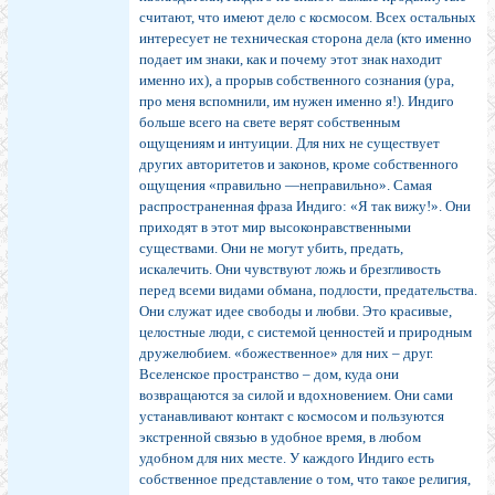
считают, что имеют дело с космосом. Всех остальных
интересует не техническая сторона дела (кто именно
подает им знаки, как и почему этот знак находит
именно их), а прорыв собственного сознания (ура,
про меня вспомнили, им нужен именно я!). Индиго
больше всего на свете верят собственным
ощущениям и интуиции. Для них не существует
других авторитетов и законов, кроме собственного
ощущения «правильно —неправильно». Самая
распространенная фраза Индиго: «Я так вижу!». Они
приходят в этот мир высоконравственными
существами. Они не могут убить, предать,
искалечить. Они чувствуют ложь и брезгливость
перед всеми видами обмана, подлости, предательства.
Они служат идее свободы и любви. Это красивые,
целостные люди, с системой ценностей и природным
дружелюбием. «божественное» для них – друг.
Вселенское пространство – дом, куда они
возвращаются за силой и вдохновением. Они сами
устанавливают контакт с космосом и пользуются
экстренной связью в удобное время, в любом
удобном для них месте. У каждого Индиго есть
собственное представление о том, что такое религия,