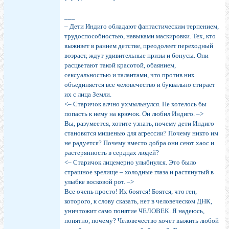
___
– Дети Индиго обладают фантастическим терпением,
трудоспособностью, навыками маскировки. Тех, кто
выживет в раннем детстве, преодолеет переходный
возраст, ждут удивительные призы и бонусы. Они
расцветают такой красотой, обаянием,
сексуальностью и талантами, что против них
объединяется все человечество и буквально стирает
их с лица Земли.
<– Старичок алчно ухмыльнулся. Не хотелось бы
попасть к нему на крючок. Он любил Индиго. –>
Вы, разумеется, хотите узнать, почему дети Индиго
становятся мишенью для агрессии? Почему никто им
не радуется? Почему вместо добра они сеют хаос и
растерянность в сердцах людей?
<– Старичок лицемерно улыбнулся. Это было
страшное зрелище – холодные глаза и растянутый в
улыбке восковой рот. –>
Все очень просто! Их боятся! Боятся, что ген,
которого, к слову сказать, нет в человеческом ДНК,
уничтожит само понятие ЧЕЛОВЕК. Я надеюсь,
понятно, почему? Человечество хочет выжить любой