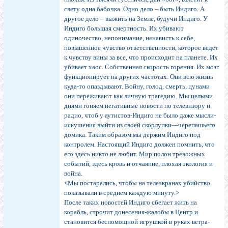
свету одна бабочка. Одно дело – быть Индиго. А
другое дело – выжить на Земле, будучи Индиго. У
Индиго большая смертность. Их убивают
одиночество, непонимание, ненависть к себе,
повышенное чувство ответственности, которое ведет
к чувству вины за все, что происходит на планете. Их
убивает хаос. Собственная скорость горения. Их мозг
функционирует на других частотах. Они всю жизнь
куда-то опаздывают. Войну, голод, смерть, цунами
они переживают как личную трагедию. Мы целыми
днями гоняем негативные новости по телевизору и
радио, чтоб у аутистов-Индиго не было даже мысли-
искушения выйти из своей скорлупки—черепашьего
домика. Таким образом мы держим Индиго под
контролем. Настоящий Индиго должен помнить, что
его здесь никто не любит. Мир полон тревожных
событий, здесь кровь и отчаяние, плохая экология и
война.
<Мы постарались, чтобы на телеэкранах убийство
показывали в среднем каждую минуту.>
После таких новостей Индиго сбегает жить на
корабль, строчит донесения-жалобы в Центр и
становится беспомощной игрушкой в руках ветра-