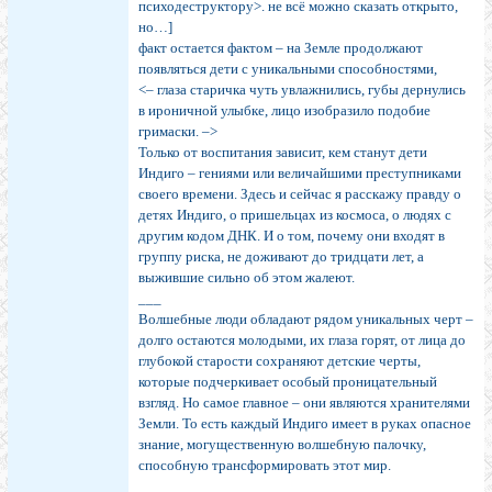
психодеструктору>. не всё можно сказать открыто,
но…]
факт остается фактом – на Земле продолжают
появляться дети с уникальными способностями,
<– глаза старичка чуть увлажнились, губы дернулись
в ироничной улыбке, лицо изобразило подобие
гримаски. –>
Только от воспитания зависит, кем станут дети
Индиго – гениями или величайшими преступниками
своего времени. Здесь и сейчас я расскажу правду о
детях Индиго, о пришельцах из космоса, о людях с
другим кодом ДНК. И о том, почему они входят в
группу риска, не доживают до тридцати лет, а
выжившие сильно об этом жалеют.
___
Волшебные люди обладают рядом уникальных черт –
долго остаются молодыми, их глаза горят, от лица до
глубокой старости сохраняют детские черты,
которые подчеркивает особый проницательный
взгляд. Но самое главное – они являются хранителями
Земли. То есть каждый Индиго имеет в руках опасное
знание, могущественную волшебную палочку,
способную трансформировать этот мир.
___