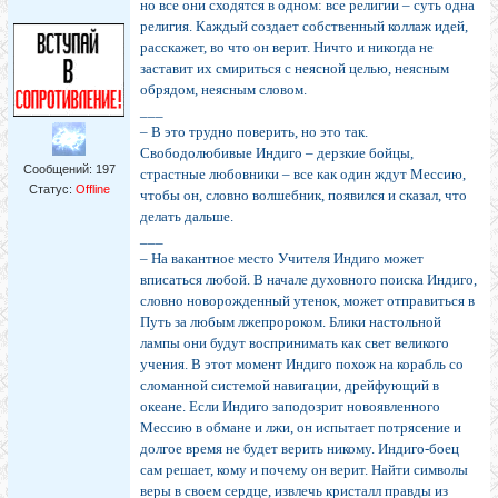
но все они сходятся в одном: все религии – суть одна
религия. Каждый создает собственный коллаж идей,
расскажет, во что он верит. Ничто и никогда не
заставит их смириться с неясной целью, неясным
обрядом, неясным словом.
___
– В это трудно поверить, но это так.
Свободолюбивые Индиго – дерзкие бойцы,
Сообщений:
197
страстные любовники – все как один ждут Мессию,
Статус:
Offline
чтобы он, словно волшебник, появился и сказал, что
делать дальше.
___
– На вакантное место Учителя Индиго может
вписаться любой. В начале духовного поиска Индиго,
словно новорожденный утенок, может отправиться в
Путь за любым лжепророком. Блики настольной
лампы они будут воспринимать как свет великого
учения. В этот момент Индиго похож на корабль со
сломанной системой навигации, дрейфующий в
океане. Если Индиго заподозрит новоявленного
Мессию в обмане и лжи, он испытает потрясение и
долгое время не будет верить никому. Индиго-боец
сам решает, кому и почему он верит. Найти символы
веры в своем сердце, извлечь кристалл правды из