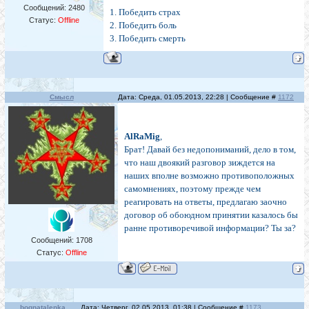
Сообщений:
2480
1. Победить страх
Статус:
Offline
2. Победить боль
3. Победить смерть
Смысл
Дата: Среда, 01.05.2013, 22:28 | Сообщение #
1172
AlRaMig
,
Брат! Давай без недопониманий, дело в том,
что наш двоякий разговор зиждется на
наших вполне возможно противоположных
самомнениях, поэтому прежде чем
реагировать на ответы, предлагаю заочно
договор об обоюдном принятии казалось бы
ранне противоречивой информации? Ты за?
Сообщений:
1708
Статус:
Offline
bognatalenka
Дата: Четверг, 02.05.2013, 01:38 | Сообщение #
1173