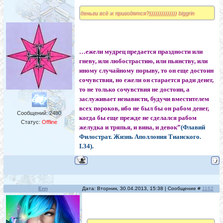
деньги всё ж пригодятся?)))))))))))))) biggrin
…ежели мудрец предается праздности или
гневу, или любострастию, или пьянству, или
иному случайному порыву, то он еще достоин
сочувствия, но ежели он старается ради денег,
то не только сочувствия не достоин, а
заслуживает ненависти, будучи вместителем
всех пороков, ибо не был бы он рабом денег,
Сообщений:
2480
когда бы еще прежде не сделался рабом
Статус:
Offline
желудка и тряпья, и вина, и девок”
(Флавий
Филострат. Жизнь Аполлония Тианского.
I.34).
Enn
Дата: Вторник, 30.04.2013, 15:38 | Сообщение #
1162