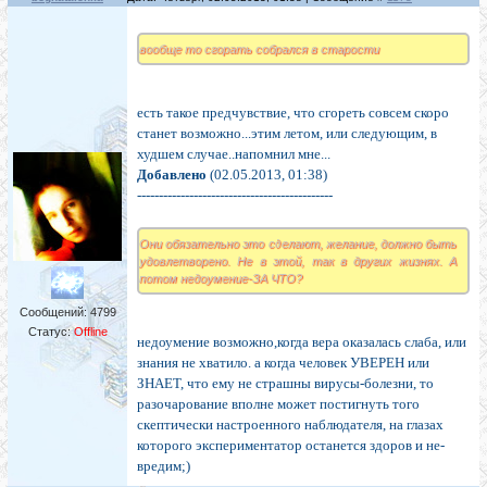
вообще то сгорать собрался в старости
есть такое предчувствие, что сгореть совсем скоро
станет возможно...этим летом, или следующим, в
худшем случае..напомнил мне...
Добавлено
(02.05.2013, 01:38)
---------------------------------------------
Они обязательно это сделают, желание, должно быть
удовлетворено. Не в этой, так в других жизнях. А
потом недоумение-ЗА ЧТО?
Сообщений:
4799
Статус:
Offline
недоумение возможно,когда вера оказалась слаба, или
знания не хватило. а когда человек УВЕРЕН или
ЗНАЕТ, что ему не страшны вирусы-болезни, то
разочарование вполне может постигнуть того
скептически настроенного наблюдателя, на глазах
которого экспериментатор останется здоров и не-
вредим;)