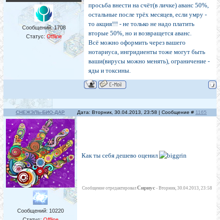
просьба внести на счёт(в личке) аванс 50%,
остальные после трёх месяцев, если умру -
то акция!!! - не только не надо платить
Сообщений:
1708
вторые 50%, но и возвращется аванс.
Статус:
Offline
Всё можно оформить через вашего
нотариуса, ингридиенты тоже могут быть
ваши(вирусы можно менять), ограничение -
яды и токсины.
СНЕЖЭЛЬ-БИО-ДАР
Дата: Вторник, 30.04.2013, 23:58 | Сообщение #
1165
Как ты себя дешево оценил
Сириус
Сообщение отредактировал
-
Вторник, 30.04.2013, 23:58
Сообщений:
10220
Статус:
Offline