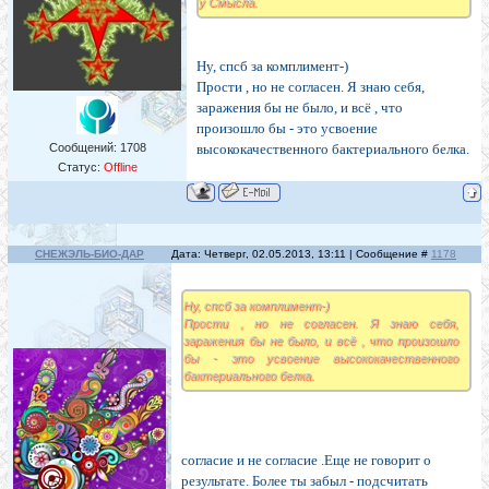
у Смысла.
Ну, спсб за комплимент-)
Прости , но не согласен. Я знаю себя,
заражения бы не было, и всё , что
произошло бы - это усвоение
Сообщений:
1708
высококачественного бактериального белка.
Статус:
Offline
СНЕЖЭЛЬ-БИО-ДАР
Дата: Четверг, 02.05.2013, 13:11 | Сообщение #
1178
Ну, спсб за комплимент-)
Прости , но не согласен. Я знаю себя,
заражения бы не было, и всё , что произошло
бы - это усвоение высококачественного
бактериального белка.
согласие и не согласие .Еще не говорит о
результате. Более ты забыл - подсчитать