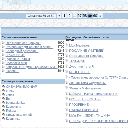
«
1
2
…
57
58
60
»
Страница
59
из
60
59
Самые отвечаемые темы
Последние обновлённые темы
Тема:
8909
Осознания от Сириуса .
Моя Мелодия...
8700
Что происходит сейчас в Мире...
7246
ПОСЛАНИЕ УЧИТЕЛЕЙ
Свободный разговор...
4776
ПРОЗРЕНИЕ
Осознания от Сириуса .
4380
Дуратино - это Я
ТРУБАДУР
3731
Человек и Мир
3418
Дуратино - это Я
Вопросы к Индиго и Кристальным...
3048
Любовь...
МЕНЕСТРЕЛЬ
«Парамагинумерология № 7777» Символ
Самые разговорчивые
Личная Тема Фёдоровны.
СНЕЖЭЛЬ-БИО-ДАР
Жизнь в 5 Измерении
спика
Каббала - Наука о смысле жизни.
эмма
Enn
МОЯ РЕАЛЬНОСТЬ...
bognatalenka
ПРОЗРЕНИЕ
Курортина
СКАЗКИ СКРИПАЧА
Rukola
страж_вселенной
МУзыКА ....ЗВУК и ТИШИНА
Кувшинка
ПРИРОДА ИЛЛЮЗОРНОГО ВОСПРИЯТИ