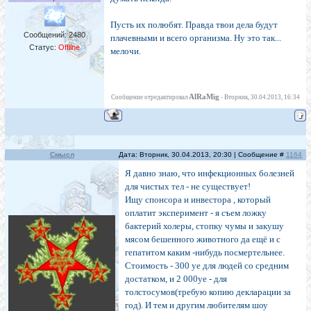
Пусть их полюбят. Правда твои дела будут
Сообщений:
2480
плачевными и всего организма. Ну это так...
Статус:
Offline
мелочи.
AlRaMig
Сообщение отредактировал
-
Вторник, 30.04.2013, 16:34
Смысл
Дата: Вторник, 30.04.2013, 20:30 | Сообщение #
1164
Я давно знаю, что инфекционных болезней
для чистых тел - не существует!
Ищу спонсора и инвестора , который
оплатит эксперимент - я съем ложку
бактерий холеры, стопку чумы и закушу
мясом бешенного животного да ещё и с
гепатитом каким -нибудь посмертельнее.
Стоимость - 300 уе для людей со средним
достатком, и 2 000уе - для
толстосумов(требую копию декларации за
год). И тем и другим любителям шоу