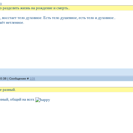
(
)
но разделить жизнь на рождение и смерть..
 восстает тело духовное. Есть тело душевное, есть тело и духовное..
аёт нетленное.
 00:38 | Сообщение #
109
е разный.
диный, общий на всех