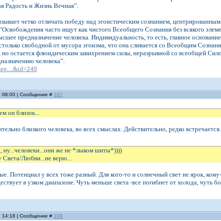
ая Радость и Жизнь Вечная”.
ывает четко отличать победу над эгоистическим сознанием, центрированным
“Освобождения часто ищут как чистого Всеобщего Сознания без всякого элемен
ысшее предназначение человека. Индивидуальность, то есть, главное основани
столько свободной от мусора эгоизма, что она сливается со Всеобщим Сознание
, но остается флюидическим завихрением силы, неразрывной со всеобщей Силой
дназначению человека”.
sep....&id=249
, 08:00 | Сообщение #
107
ем он близок...
ительно близкого человека, во всех смыслах. Действительно, редко встречается. 
 ну...человеки...они же не *лыком шиты*))))
 Света/Любви...не верю...
ые. Потенциал у всех тоже разный. Для кого-то и солнечный свет не ярок, кому-
ствует в узком диапазоне. Чуть меньше света -все погибнет от холода, чуть б
, 14:18 | Сообщение #
108