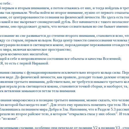
ю тебе..
ей первым и вторым вниманием, а потом откажись от них, и тогда войдешь в тр
 мы так привыкли. Чтобы войти во второе внимание, нужно от первого отказать
ами, от центрированности сознания на физической личности. Но здесь есть то
в какой в нас вызревает сновидческий дубль. Все начинается с такого неопасног
дмены, оно продолжает думать, что ночью сознательным во сне бывает именно
а сознание во сне развивается до степени второго внимания, становится ясно, 
ду со старым, первым кольцом. Когда центр тяжести самоосознания человека у
фигурации волокон в светящемся коконе, порождающие переживания отождест
го мира, включая космическое пространство;
ихрем космических масштабов;
ащей в себе в непроявленном состоянии все объекты и качества Вселенной;
 Я, то есть с первой Нирваной.
знания связаны с функционированием исключительно второго кольца силы. Пер
ом виде. До физической личности, как правило, доходят только далекие отзвук
оявления третьего внимания, действительно, не требуется никакого третьего к
рая играла роль светящегося кокона, становится точкой сборки, и наоборот, та
чек ветвления замыкаются петли тела внимания.
ознания микрокосмоса в позицию третьего внимания, можно сказать, что челове
“из которой был когда-то взят”. Для этого ему пришлось поменять три тела. Но
облазнившись познанием мира Добра и Зла. Напомним, что в Разделе 5.3 рассма
ерешли во второе райское тело, в котором “открылись глаза у них обоих”. И т
 “из кожи”.
риведенными схемами, особенно при переходе от позиции V2 к позиции V3 , сто