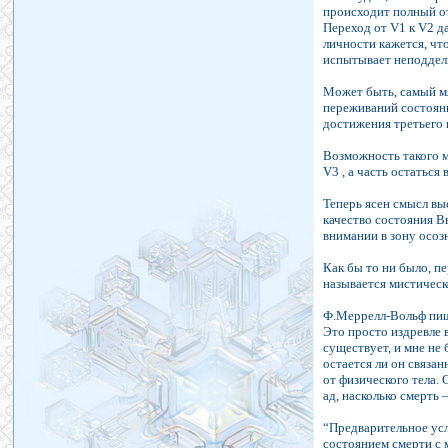
происходит полный от
Переход от V1 к V2 да
личности кажется, чт
испытывает неподдель
Может быть, самый мя
переживаний состояни
достижения третьего 
Возможность такого м
V3 , а часть остатьс
Теперь ясен смысл вы
качество состояния В
внимании в зону осоз
Как бы то ни было, пе
называется мистическ
Ф.Меррелл-Вольф пише
Это просто издревле 
существует, и мне не
остается ли он связа
от физического тела.
ад, насколько смерть 
“Предварительное усл
состоянием смерти с 