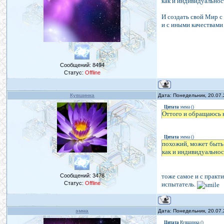
как и индивидуальност
И создать свой Мир 
и с иными качествами
Сообщений:
8494
Статус:
Offline
Кувшинка
Дата: Понедельник, 20.07
Цитата
эмма
(
)
Оттого и обращаюсь к
Цитата
эмма
(
)
похожий, может быть.
как и индивидуальнос
Сообщений:
3478
тоже самое и с практи
Статус:
Offline
испытатель.
эмма
Дата: Понедельник, 20.07
Цитата
Кувшинка
(
)