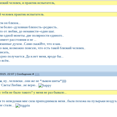
лизкий человек, и практик испытатель,
й человек практик испытатель.
ем он близок...
ем более--духовная близость--редкость..
то от любви, до ненависти--один шаг..
ли одной монеты..две полярности единого..
имеет расстояния и не ...
вязанные духом...Сами скажИте, что и как..
о вам, возможно повезло, что есть такой близкий человек..
писать,
рно получается..Да и.нет меня, вроде бы...
 всём..
.2015, 22:07 | Сообщение #
104
на
, ну...человеки...они же не *лыком шиты*))))
 Света/Любви...не верю...
у тебя не было такого? у меня не раз бывало...
я то неведомая мне сила приподнимала меня...была похожа на пузырьки воздуха
е стали....