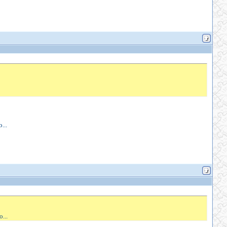
...
...