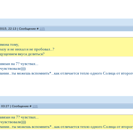
.2015, 22:13 | Сообщение #
105
имона тому,
разу и не нюхал и не пробовал...?
ощущением вкуса делиться?
вязан на 7? чувствах...
очувствовали))))
лании...ты можешь вспомнить*...как отличается тепло одного Солнца от второго
, 03:27 | Сообщение #
106
авязан на 7? чувствах...
очувствовали))))
лании...ты можешь вспомнить*...как отличается тепло одного Солнца от второго