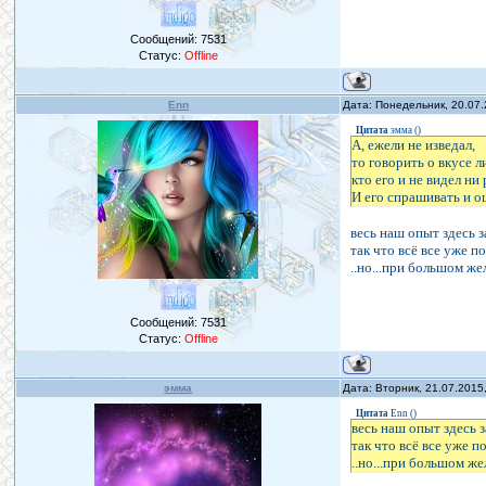
Сообщений:
7531
Статус:
Offline
Enn
Дата: Понедельник, 20.07
Цитата
эмма
(
)
А, ежели не изведал,
то говорить о вкусе л
кто его и не видел ни 
И его спрашивать и 
весь наш опыт здесь за
так что всё все уже п
..но...при большом же
Сообщений:
7531
Статус:
Offline
эмма
Дата: Вторник, 21.07.2015
Цитата
Enn
(
)
весь наш опыт здесь з
так что всё все уже п
..но...при большом же