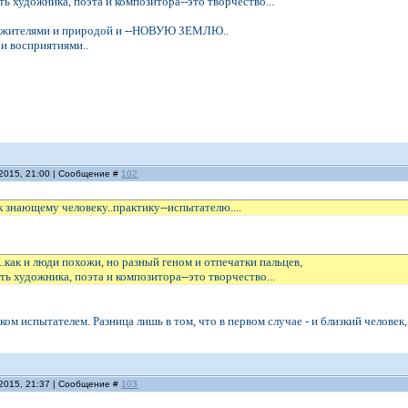
ь художника, поэта и композитора--это творчество...
с жителями и природой и --НОВУЮ ЗЕМЛЮ..
 и восприятиями..
.2015, 21:00 | Сообщение #
102
 знающему человеку..практику--испытателю....
.как и люди похожи, но разный геном и отпечатки пальцев,
ть художника, поэта и композитора--это творчество...
ком испытателем. Разница лишь в том, что в первом случае - и близкий человек,
.2015, 21:37 | Сообщение #
103