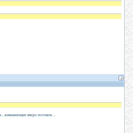
....взмывающие вверх потоком....