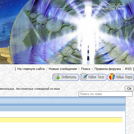
Четверг, 06.08.2026, 05:20
Приветствую Вас
Гость
|
[
На главную сайта
·
Новые сообщения
·
Поиск
·
Правила форума
·
RSS
]
ментальных, бессюжетных сновидений из иных