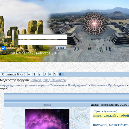
Логин:
Пароль:
запомнить
Забыл пароль
|
Регистрация
«
1
2
3
4
5
Страница
6
из
6
6
Модератор форума:
Смысл
,
След_Вечности
Форум духовного развития портала "Осознание и Пробуждение".
»
Осознание и Пробуждение
»
миров)
эмма
Дата: Понедельник, 20.07
Цитата
Кувшинка
(
)
имеет схожий с тобой
похожий, может быть.