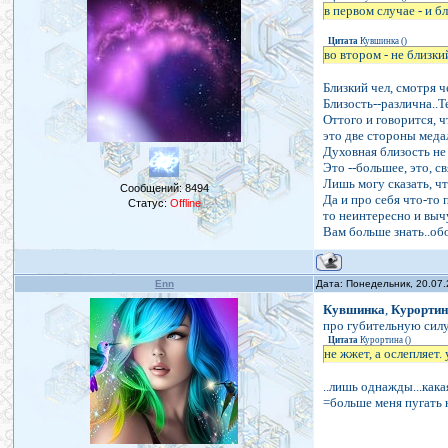
в первом случае - и б
Цитата
Кувшинка
(
)
во втором - не близки
Близкий чел, смотря ч
Близость--различна..Т
Оттого и говорится, ч
это две стороны меда
Духовная близость не 
Это --большее, это, с
Лишь могу сказать, чт
Сообщений:
8494
Да и про себя что-то 
Статус:
Offline
то неинтересно и вычу
Вам больше знать..обо
Enn
Дата: Понедельник, 20.07
Кувшинка
,
Курорти
про губительную силу
Цитата
Курортина
(
)
не жжет, а ослепляет. 
..лишь однажды...кака
=больше меня пугать н