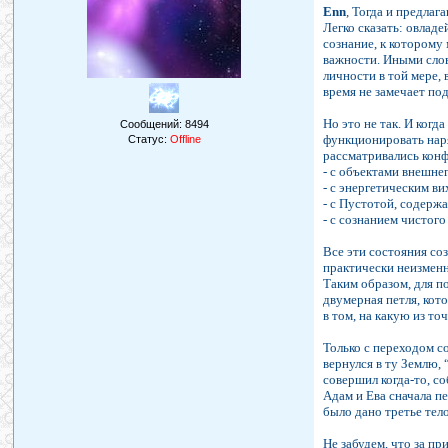
Enn
, Тогда и предлага
Легко сказать: овлад
сознание, к которому
важности. Иными слов
личности в той мере, 
время не замечает по
Но это не так. И когд
Сообщений:
8494
функционировать наря
Статус:
Offline
рассматривались кон
- с объектами внешне
- с энергетическим в
- с Пустотой, содерж
- с сознанием чистого
Все эти состояния со
практически неизменн
Таким образом, для п
двумерная петля, кото
в том, на какую из то
Только с переходом с
вернулся в ту Землю, 
совершил когда-то, с
Адам и Ева сначала п
было дано третье тело
Не забудем, что за п