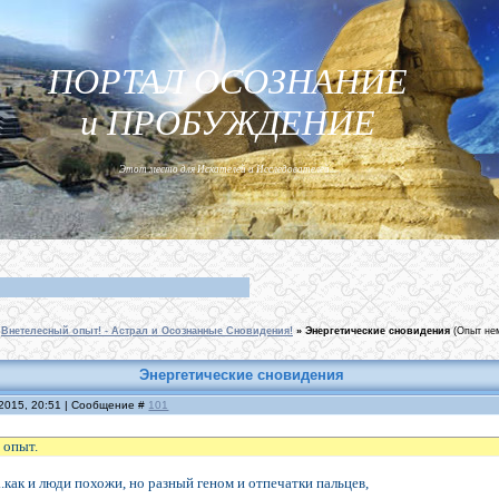
ПОРТАЛ ОСОЗНАНИЕ
и ПРОБУЖДЕНИЕ
Этот место для Искателей и Исследователей...
Внетелесный опыт! - Астрал и Осознанные Сновидения!
»
Энергетические сновидения
(Опыт не
Энергетические сновидения
.2015, 20:51 | Сообщение #
101
 опыт.
.как и люди похожи, но разный геном и отпечатки пальцев,