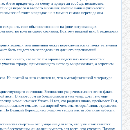
о. А что придет ему на смену и придет ли вообще, неизвестно.
а путаницы первого и второго внимания, именно нашей физической
телом все обстоит в порядке, но в момент самого перехода она
-то сохранить свое обычное сознание на фоне потрясающих
онтанно, по воле высшего сознания. Поэтому никакой явной технологии
мерных волокон тела внимания может переключиться на точку ветвления
 может быть свидетелем запредельных для него переживаний.
ия нет ничего, что могло бы заранее подсказать возможность и
з участка страды, примыкающего к стволу микрокосмоса, а в третьем
ка. Но платой за него является то, что в метафизической литературе
шествующего состояния. Бесполезно уворачиваться от этого факта.
йтись... В некотором глубоком смысле я уже умер, хотя тело еще
прежде чем он сможет Узнать. И тот, кто родился вновь, пребывает Там,
принципиальном смысле, чем мирской человек, который лишь отделяется
ры. Но Великий Переход настолько же уводит нас за обычные небеса и
стическая смерть — это умирание для того, что уже и так является
ельно бессмертным, он должен умереть для всего, что смертно. Плодом