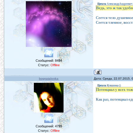
Цитата
АлександрАндреевич
Ведь, это ж так удоб
Сеется тело душевное,
Сеется тленное, восст
Сообщений:
8494
Статус:
Offline
bognatalenka
Дата: Среда, 22.07.2015,
Цитата
Кувшинка
(
)
Потенциал у всех тож
Как раз, потенциал е
Сообщений:
4799
Статус:
Offline