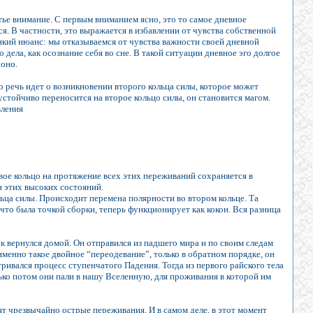
етье внимание. С первым вниманием ясно, это то самое дневное
ся. В частности, это выражается в избавлении от чувства собственной
нкий нюанс: мы отказываемся от чувства важности своей дневной
о дела, как осознание себя во сне. В такой ситуации дневное эго долгое
 оно.
что речь идет о возникновении второго кольца силы, которое может
стойчиво переносится на второе кольцо силы, он становится магом.
вления
вое кольцо на протяжение всех этих переживаний сохраняется в
и этих высоких состояний.
ольца силы. Происходит перемена полярности во втором кольце. Та
, что была точкой сборки, теперь функционирует как кокон. Вся разница
к вернулся домой. Он отправился из падшего мира и по своим следам
 именно такое двойное “переодевание”, только в обратном порядке, он
тривался процесс ступенчатого Падения. Тогда из первого райского тела
олько потом они пали в нашу Вселенную, для проживания в которой им
ят чрезвычайно острые переживания. И в самом деле, в этот момент