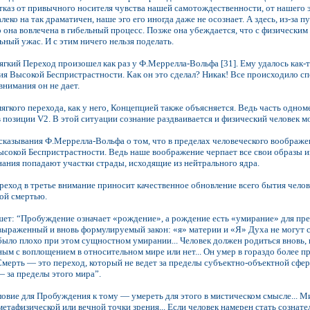
каз от привычного носителя чувства нашей самотождественности, от нашего эг
леко на так драматичен, наше эго его иногда даже не осознает. А здесь, из-з
о она вовлечена в гибельный процесс. Позже она убеждается, что с физическим 
ный ужас. И с этим ничего нельзя поделать.
гкий Переход произошел как раз у Ф.Меррелла-Вольфа [31]. Ему удалось как
я Высокой Беспристрастности. Как он это сделал? Никак! Все происходило сп
внимания он не дает.
ягкого перехода, как у него, Концепцией также объясняется. Ведь часть одно
я в позиции V2. В этой ситуации сознание раздваивается и физический человек
сказывания Ф.Меррелла-Вольфа о том, что в пределах человеческого воображен
ысокой Беспристрастности. Ведь наше воображение черпает все свои образы и
нания попадают участки страды, исходящие из нейтрального ядра.
реход в третье внимание приносит качественное обновление всего бытия челове
ой смертью.
т: “Пробуждение означает «рождение», а рождение есть «умирание» для пред
выраженный и вновь формулируемый закон: «я» материи и «Я» Духа не могут со
 было плохо при этом сущностном умирании... Человек должен родиться вновь, 
нным с воплощением в относительном мире или нет... Он умер в гораздо более 
 Смерть — это переход, который не ведет за пределы субъектно-объектной сфе
— за пределы этого мира”.
овие для Пробуждения к тому — умереть для этого в мистическом смысле... Ми
метафизической или вечной точки зрения... Если человек намерен стать сознат