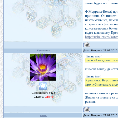
этого будет постоянн
Ф.Меррелл-Вольф приз
принципа. Он пишет: 
нечто меньшее, чем в
сохранить в форме на
кристаллизован более
ведет к высшему Пре
http://ushelets.ru/kont
Кувшинка
Дата: Вторник, 21.07.2015
Цитата
эмма
(
)
Близкий чел, смотря ч
я имела в виду действ
Цитата
Enn
(
)
Кувшинка, Курортина,
про губительную силу
Сообщений:
3478
человеки они все разн
Статус:
Offline
Жизнь на планете суще
разная.
эмма
Дата: Вторник, 21.07.2015