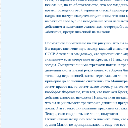
нежелание, но то обстоятельство, что все младенц
время проведения этой черномагической процеду
надрывно плачут, свидетельствует о том, что они т
выражают свое бурное негодование этим насильс
действием и нежелание становиться очередной ов
«божией», предназначенной на заклание.
Посмотрите внимательно на эти рисунки, что вы в
Вы видите пятиконечную звезду, главный символ- 
СССР. А теперь я вам докажу, что христианское «к
знамение»- есть начертание не Креста, а Пятиконе
звезды. Смотрите: синими стрелками показана тра
движения кисти правой руки- начало- от Аджна Ча
точки над переносицей, затем- вертикальная линия 
примерно до солнечного сплетения- это Манипура
затем- правое плечо, затем- левое плечо, у католико
наоборот. Формально, кажется, что наложен Крест,
действительности, наложена Пятиконечная звезда,
что вы не учитываете траекторию движения предп
локтя. Эти траектории показаны красными стрелка
Теперь, если соединить все линии, получится
Пятиконечная звезда без левого нижнего луча, что 
зрения Магии, не принципиально, потому что все