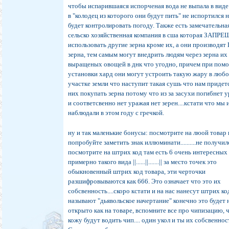
чтобы испарившаяся испорченая вода не выпала в вид
в "колодец из которого они будут пить" не испортился
будет контролировать погоду. Также есть замечательна
сельско хозяйственная компания в сша которая ЗАПР
использовать другие зерна кроме их, а они производя
зерна, тем самым могут внедрить людям через зерна их
выращеных овощей в днк что угодно, причем при пом
установки хард они могут устроить такую жару в люб
участке земли что наступит такая сушь что нам придет
них покупать зерна потому что из за засухи погибнет 
и соответсвенно нет уражая нет зерен....кстати что мы 
наблюдали в этом году с гречкой.
ну и так маленькие бонусы: посмотрите на люой товар 
попробуйте заметить знак иллюминати..........не получи
посмотрите на штрих код там есть 6 очень интересных
примерно такого вида ||......||.......|| за место точек это
обыкновенный штрих код товара, эти черточки
разшифровываются как 666. Это означает что это их
собсвенность....скоро кстати и на нас нанесут штрих ко
называют "дьявольское начертание" конечно это будет 
открыто как на товаре, вспомните все про чипизацию, 
кожу будут водить чип.... один укол и ты их собсвенност