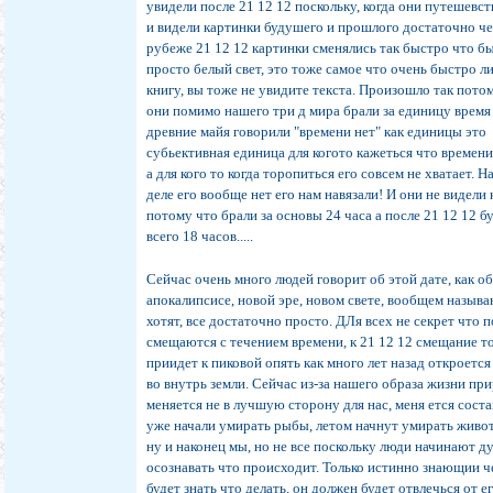
увидели после 21 12 12 поскольку, когда они путешевс
и видели картинки будушего и прошлого достаточно чет
рубеже 21 12 12 картинки сменялись так быстро что б
просто белый свет, это тоже самое что очень быстро л
книгу, вы тоже не увидите текста. Произошло так пото
они помимо нашего три д мира брали за единицу время
древние майя говорили "времени нет" как единицы это
субьективная единица для когото кажеться что времени
а для кого то когда торопиться его совсем не хватает. Н
деле его вообще нет его нам навязали! И они не видели
потому что брали за основы 24 часа а после 21 12 12 б
всего 18 часов.....
Сейчас очень много людей говорит об этой дате, как о
апокалипсисе, новой эре, новом свете, вообщем называ
хотят, все достаточно просто. ДЛя всех не секрет что 
смещаются с течением времени, к 21 12 12 смещание т
приидет к пиковой опять как много лет назад откроется
во внутрь земли. Сейчас из-за нашего образа жизни пр
меняется не в лучшую сторону для нас, меня ется соста
уже начали умирать рыбы, летом начнут умирать живо
ну и наконец мы, но не все поскольку люди начинают д
осознавать что происходит. Только истинно знающии ч
будет знать что делать, он должен будет отвлечься от е