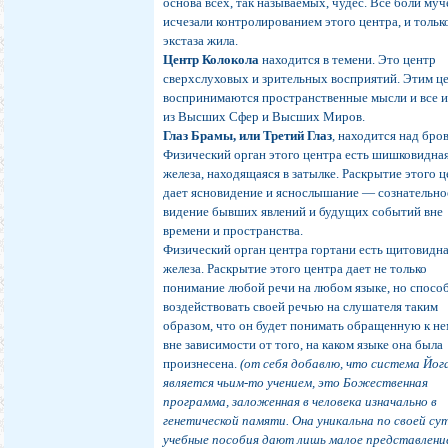
основа всех, так называемых, чудес. Все боли му
исчезали контролированием этого центра, и толь
экстаза жила.
Центр Колокола
находится в темени. Это центр
сверхслуховых и зрительных восприятий. Этим ц
воспринимаются пространственные мысли и все 
из Высших Сфер и Высших Миров.
Глаз Брамы, или Третий Глаз
, находится над бро
Физический орган этого центра есть шишковидна
железа, находящаяся в затылке. Раскрытие этого 
дает ясновидение и яснослышание — сознательно
видение бывших явлений и будущих событий вне
времени и пространства.
Физический орган центра гортани есть щитовидн
железа. Раскрытие этого центра дает не только
понимание любой речи на любом языке, но спосо
воздействовать своей речью на слушателя таким
образом, что он будет понимать обращенную к не
вне зависимости от того, на каком языке она была
произнесена.
(от себя добавлю, что система Йог
является чьим-то учением, это Божественная
программа, заложенная в человека изначально в
генетической памяти. Она уникальна по своей су
учебные пособия дают лишь малое представление