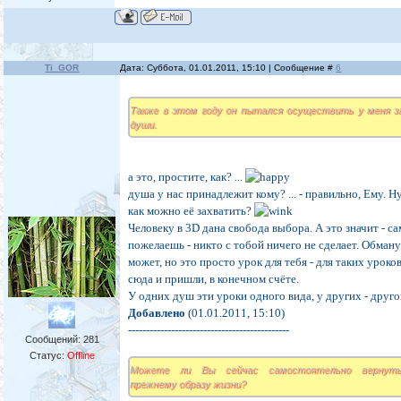
Ti_GOR
Дата: Суббота, 01.01.2011, 15:10 | Сообщение #
6
Также в этом году он пытался осуществить у меня з
души.
а это, простите, как? ...
душа у нас принадлежит кому? ... - правильно, Ему. Ну
как можно её захватить?
Человеку в 3D дана свобода выбора. А это значит - са
пожелаешь - никто с тобой ничего не сделает. Обману
может, но это просто урок для тебя - для таких уроко
сюда и пришли, в конечном счёте.
У одних душ эти уроки одного вида, у других - другог
Добавлено
(01.01.2011, 15:10)
---------------------------------------------
Сообщений:
281
Статус:
Offline
Можете ли Вы сейчас самостоятельно вернут
прежнему образу жизни?