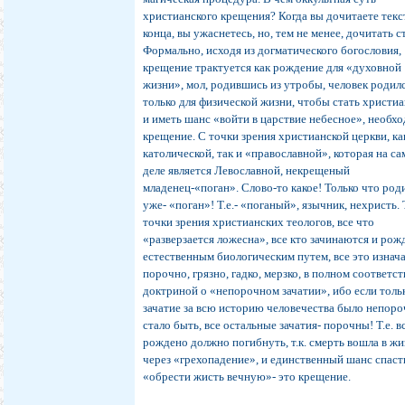
христианского крещения? Когда вы дочитаете текс
конца, вы ужаснетесь, но, тем не менее, дочитать с
Формально, исходя из догматического богословия,
крещение трактуется как рождение для «духовной
жизни», мол, родившись из утробы, человек родил
только для физической жизни, чтобы стать христи
и иметь шанс «войти в царствие небесное», необх
крещение. С точки зрения христианской церкви, ка
католической, так и «православной», которая на с
деле является Левославной, некрещеный
младенец-«поган». Слово-то какое! Только что роди
уже- «поган»! Т.е.- «поганый», язычник, нехристь. Т
точки зрения христианских теологов, все что
«разверзается ложесна», все кто зачинаются и ро
естественным биологическим путем, все это изнач
порочно, грязно, гадко, мерзко, в полном соответст
доктриной о «непорочном зачатии», ибо если толь
зачатие за всю историю человечества было непоро
стало быть, все остальные зачатия- порочны! Т.е. в
рождено должно погибнуть, т.к. смерть вошла в жи
через «грехопадение», и единственный шанс спаст
«обрести жисть вечную»- это крещение.