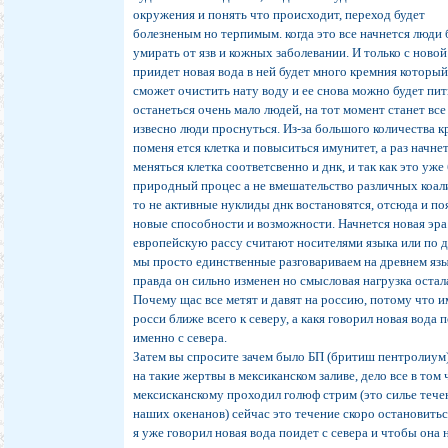
окружения и понять что происходит, переход будет
болезненым но терпимым. когда это все начнется люди 
умирать от язв и кожных заболевании. И только с новой
приидет новая вода в ней будет много кремния которы
сможет очистить нату воду и ее снова можно будет пит
останеться очень мало людей, на тот момент станет все
извесно люди проснуться. Из-за большого количества 
поменя ется клетка и повыситься имунитет, а раз начне
меняться клетка соответсвенно и днк, и так как это уже
природный процес а не вмешательство различных коал
то не активные нуклиды днк востановятся, отсюда и по
новые способности и возможности. Начнется новая эр
европейскую рассу считают носителями языка или по 
мы просто единственные разговариваем на древнем язы
правда он сильно изменен но смысловая нагрузка остал
Почему щас все метят и давят на россию, потому что 
росси ближе всего к северу, а какя говорил новая вода 
именно с севера.
Затем вы спросите зачем было БП (бритиш пентролиум
на такие жертвы в мексиканском заливе, дело все в том 
мексисканскому проходил голюф стрим (это силье тече
наших окенанов) сейчас это течение скоро остановиться
я уже говорил новая вода поидет с севера и чтобы она 