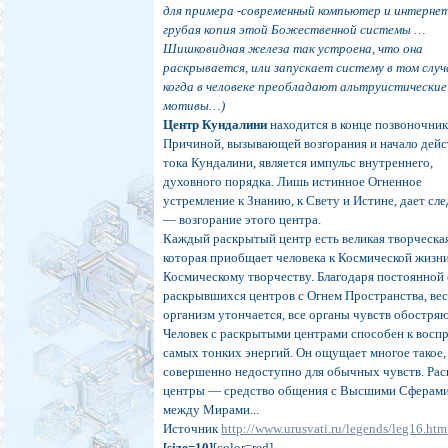
для примера -современный компьютер и интернет
грубая копия этой Божественной системы …
Шишковидная железа так устроена, что она
раскрывается, или запускает систему в том случ
когда в человеке преобладают альтруистические
мотивы…)
Центр Кундалини
находится в конце позвоночник
Причиной, вызывающей возгорания и начало дейс
тока Кундалини, является импульс внутреннего,
духовного порядка. Лишь истинное Огненное
устремление к Знанию, к Свету и Истине, дает сл
— возгорание этого центра.
Каждый раскрытый центр есть великая творческая
которая приобщает человека к Космической жизн
Космическому творчеству. Благодаря постоянной 
раскрывшихся центров с Огнем Пространства, ве
организм утончается, все органы чувств обостряю
Человек с раскрытыми центрами способен к восп
самых тонких энергий. Он ощущает многое такое,
совершенно недоступно для обычных чувств. Ра
центры — средство общения с Высшими Сферами
между Мирами...
Источник
http://www.urusvati.ru/legends/leg16.htm
[size=10]
[color=red]