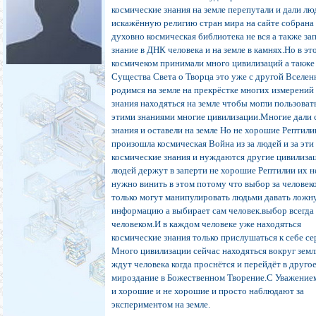
космические знания на земле перепутали и дали л
искажённую религию стран мира на сайте собрана
духовно космическая библиотека не вся а также за
знание в ДНК человека и на земле в камнях.Но в эт
космичеком принимали много цивилизаций а также
Существа Света о Творца это уже с другой Вселе
родимся на земле на прекрёстке многих измерений
знания находяться на земле чтобы могли пользоват
этими знаниями многие цивилизации.Многие дали 
знания и оставели на земле Но не хорошие Рептили
произошла космическая Война из за людей и за эти
космические знания и нуждаются другие цивилиза
людей держут в заперти не хорошие Рептилии их н
нужно винить в этом потому что выбор за человек
только могут манипулировать людьми давать лож
информацию а выбирает сам человек.выбор всегда 
человеком.И в каждом человеке уже находяться
космические знания только прислушаться к себе с
Много цивилизации сейчас находяться вокруг земл
ждут человека когда проснётся и перейдёт в друго
мироздание в Божественном Творение.С Уважение
и хорошие и не хорошие и просто наблюдают за
экспериментом на земле.