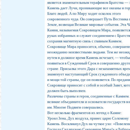
является знаменательным терафимом Братства — 
Камень дает Лучи, проникающие все океаны и го
Благо людей. А по Миру ходит осколок этого
сокровенного чуда. Он совершает Путь Вестника 
Земле, возвещая Великие мировые события. Эта Ч
Камня, называемая Сокровищем Мира, появляется
руках избранных и служит соединением с Братств
сохраняя магнитную связь с главным Камнем.
Сокровище Мира приносится, обычно, совершен
неожиданно неизвестными людьми. Тем же неож
путем в должное время Камень исчезает, — чтобы
появиться в Сужденный Срок в совершенно друг
стране. Присылка этого Дара с незапамятных вре
знаменует наступающий Срок сужденного объед
и мощи той страны, где он появляется. По предан
Сокровище приносит с собой и особый Завет, ко
должен быть выполнен.
Различны страны и герои, соединенные с Камнем.
великие объединители и основатели государств в
им. Многие Подвиги совершались.
Вот несколько фрагментов из легенд о Камне:
Уроил Зена, Дух воздуха, принес царю Соломону
Камень. Воскликнул Дух на чуткое ухо: «Повелен
Господа Сил вручаю Сокровище Мира!» «Добро