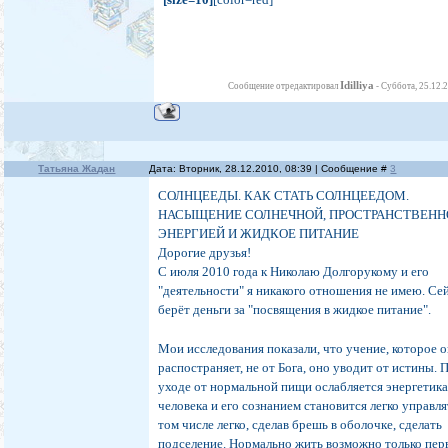
Idilliya
Сообщение отредактировал
-
Суббота, 25.12.
Татьяна Жадан
Дата: Вторник, 28.12.2010, 08:39 | Сообщение #
3
СОЛНЦЕЕДЫ. КАК СТАТЬ СОЛНЦЕЕДОМ.
НАСЫЩЕНИЕ СОЛНЕЧНОЙ, ПРОСТРАНСТВЕНН
ЭНЕРГИЕЙ И ЖИДКОЕ ПИТАНИЕ
Дорогие друзья!
С июля 2010 года к Николаю Долгорукому и его
"деятельности" я никакого отношения не имею. Се
берёт деньги за "посвящения в жидкое питание".
Мои исследования показали, что учение, которое 
распостраняет, не от Бога, оно уводит от истины. 
уходе от нормальной пищи ослабляется энергетик
человека и его сознанием становится легко управля
том числе легко, сделав брешь в оболочке, сделать
подселение. Нормально жить возможно только пер