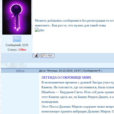
Можете добавлять сообщения и без регистрации то ест
инкогнито...Как раз то, что нужно для такой темы
Сообщений:
1170
Статус:
Offline
Idilliya
Дата: Пятница, 24.12.2010, 14:57 | Сообщение #
2
ЛЕГЕНДА О СОКРОВИЩЕ МИРА
В незапамятные времена с далекой Звезды упал ч
Камень. На том месте, где он появился, была осно
Шамбала — Твердыня Света. И по сей день храни
этот Камень здесь же, на Башне Ригден-Джапо, в 
помещении.
Этот Посол Далеких Миров содержит некое вещес
помогающее хранить вибрации Дальних Миров. 