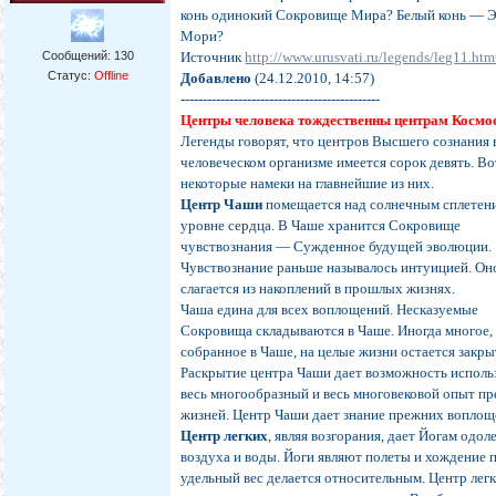
конь одинокий Сокровище Мира? Белый конь — 
Мори?
Сообщений:
130
Источник
http://www.urusvati.ru/legends/leg11.ht
Статус:
Offline
Добавлено
(24.12.2010, 14:57)
---------------------------------------------
Центры человека тождественны центрам Космо
Легенды говорят, что центров Высшего сознания 
человеческом организме имеется сорок девять. Во
некоторые намеки на главнейшие из них.
Центр Чаши
помещается над солнечным сплетен
уровне сердца. В Чаше хранится Сокровище
чувствознания — Сужденное будущей эволюции.
Чувствознание раньше называлось интуицией. Он
слагается из накоплений в прошлых жизнях.
Чаша едина для всех воплощений. Несказуемые
Сокровища складываются в Чаше. Иногда многое,
собранное в Чаше, на целые жизни остается закр
Раскрытие центра Чаши дает возможность исполь
весь многообразный и весь многовековой опыт п
жизней. Центр Чаши дает знание прежних воплощ
Центр легких
, являя возгорания, дает Йогам одол
воздуха и воды. Йоги являют полеты и хождение п
удельный вес делается относительным. Центр лег