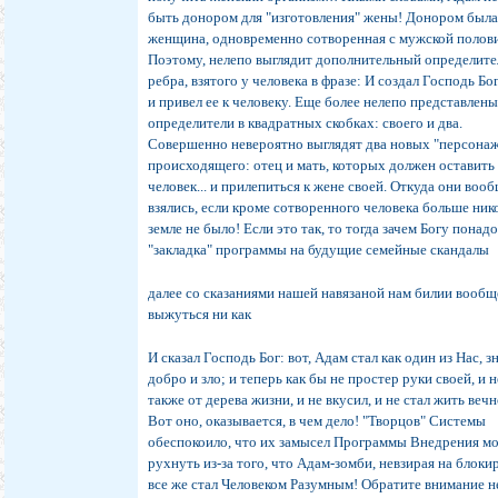
быть донором для "изготовления" жены! Донором был
женщина, одновременно сотворенная с мужской полови
Поэтому, нелепо выглядит дополнительный определите
ребра, взятого у человека в фразе: И создал Господь Бог.
и привел ее к человеку. Еще более нелепо представлены
определители в квадратных скобках: своего и два.
Совершенно невероятно выглядят два новых "персона
происходящего: отец и мать, которых должен оставить
человек... и прилепиться к жене своей. Откуда они воо
взялись, если кроме сотворенного человека больше ник
земле не было! Если это так, то тогда зачем Богу понад
"закладка" программы на будущие семейные скандалы
далее со сказаниями нашей навязаной нам билии вообщ
выжуться ни как
И сказал Господь Бог: вот, Адам стал как один из Нас, з
добро и зло; и теперь как бы не простер руки своей, и н
также от дерева жизни, и не вкусил, и не стал жить вечн
Вот оно, оказывается, в чем дело! "Творцов" Системы
обеспокоило, что их замысел Программы Внедрения м
рухнуть из-за того, что Адам-зомби, невзирая на блоки
все же стал Человеком Разумным! Обратите внимание н