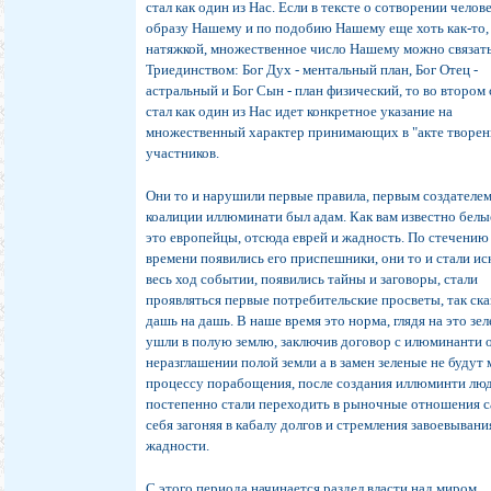
стал как один из Нас. Если в тексте о сотворении челов
образу Нашему и по подобию Нашему еще хоть как-то,
натяжкой, множественное число Нашему можно связать
Триединством: Бог Дух - ментальный план, Бог Отец -
астральный и Бог Сын - план физический, то во втором
стал как один из Нас идет конкретное указание на
множественный характер принимающих в "акте творен
участников.
Они то и нарушили первые правила, первым создателе
коалиции иллюминати был адам. Как вам известно бел
это европейцы, отсюда еврей и жадность. По стечению
времени появились его приспешники, они то и стали и
весь ход событии, появились тайны и заговоры, стали
проявляться первые потребительские просветы, так ска
дашь на дашь. В наше время это норма, глядя на это зе
ушли в полую землю, заключив договор с илюминанти 
неразглашении полой земли а в замен зеленые не будут
процессу порабощения, после создания иллюминти лю
постепенно стали переходить в рыночные отношения 
себя загоняя в кабалу долгов и стремления завоевывани
жадности.
С этого периода начинается раздел власти над миром,