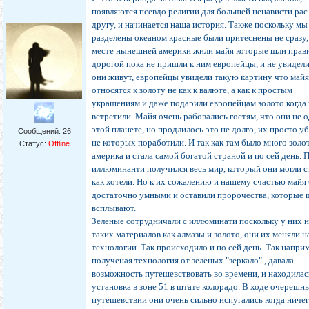
появляются псевдо религии для большей ненависти рас
другу, и начинается наша история. Также поскольку м
разделены океаном красные были притеснены не сразу,
месте нынешней америки жили майя которые шли прав
дорогой пока не пришли к ним европейцы, и не увидели
они живут, европейцы увидели такую картину что май
относятся к золоту не как к валюте, а как к простым
украшениям и даже подарили европейцам золото когда
встретили. Майя очень рабовались гостям, что они не 
этой планете, но продлилось это не долго, их просто у
Сообщений:
26
не которых поработили. И так как там было много золо
Статус:
Offline
америка и стала самой богатой страной и по сей день. 
иллюминанти получился весь мир, который они могли 
как хотели. Но к их сожалению и нашему счастью майя
достаточно умными и оставили пророчества, которые 
всплывают.
Зеленые сотрудничали с иллюминати поскольку у них 
таких материалов как алмазы и золото, они их меняли н
технологии. Так происходило и по сей день. Так напри
полученая технология от зеленых "зеркало" , давала
возможность путешевствовать во времени, и находилас
установка в зоне 51 в штате колорадо. В ходе очерешн
путешевствии они очень сильно испугались когда ничег