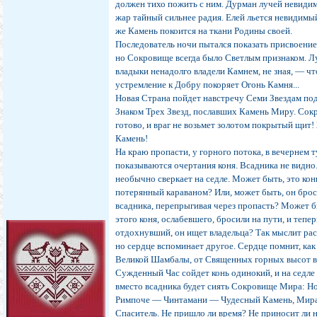
должен тихо пожить с ним. Дурман лучей невидим
жар тайный сильнее радия. Елей льется невидимы
же Камень покоится на ткани Родины своей.
Последователь ночи пытался показать присвоение
но Сокровище всегда было Светлым признаком. Л
владыки ненадолго владели Камнем, не зная, — ч
устремление к Добру покоряет Огонь Камня...
Новая Страна пойдет навстречу Семи Звездам по
Знаком Трех Звезд, пославших Камень Миру. Со
готово, и враг не возьмет золотом покрытый щит
Камень!
На краю пропасти, у горного потока, в вечернем 
показываются очертания коня. Всадника не видно
необычно сверкает на седле. Может быть, это кон
потерянный караваном? Или, может быть, он бро
всадника, перепрыгивая через пропасть? Может б
этого коня, ослабевшего, бросили на пути, и тепер
отдохнувший, он ищет владельца? Так мыслит рас
но сердце вспоминает другое. Сердце помнит, как
Великой Шамбалы, от Священных горных высот 
Сужденный Час сойдет конь одинокий, и на седле
вместо всадника будет сиять Сокровище Мира: Н
Римпоче — Чинтамани — Чудесный Камень, Мир
Спаситель. Не пришло ли время? Не приносит ли 