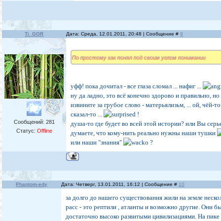
Ti_GOR
Дата: Среда, 12.01.2011, 20:48 | Сообщение #
9
По простому как понял под своим углом понимании
уфф! пока дочитал - все глаза сломал ... нафиг ...
ну да ладно, это всё конечно здорово и правильно, но 
извините за грубое слово - матерьялизьм, ... ой, чёй-то
сказал-то ...
!
Сообщений:
281
душа-то где будет во всей этой истории? или Вы серь
Статус:
Offline
думаете, что кому-нить реально нужны наши тушки
или наши "знания"
?
Phantom-edy
Дата: Четверг, 13.01.2011, 16:12 | Сообщение #
10
за долго до нашего существования жили на земле неско
расс - это рептили , атланты и возможно другие. Они б
достаточно высоко развитыми цивилизациями. На пике