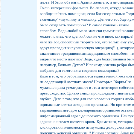
плоть. И были оба наги, Адам и жена его, и не стыдилис
Очень интересный фрагмент. Во-первых, откуда челове
вообще найтись помощник, если Бог создал только "од
экземпляр" - мужчину и женщину. Для чего вообще ну
было создавать помощника? И самое главное - таким
способом. Ведь любой мало-мальски грамотный челове
может понять, что крепкий сон не что иное, как наркоз!
чего же Бог, способный творить все, что только ему уго
вдруг проводит хирургическую операцию(!!!), котору
заканчивает традиционным медицинским способом: ...
закрыл то место плотию? Ведь, куда божественней был
например, Божьим Духом? И почему, именно ребро бы
выбрано для такого акта творения помощника?
Дело в том, что ребра являются единственной костной 
не содержащей костного мозга! Некоторые "борцы" за
мужские права усматривают в этом некоторое собстве
превосходство. Однако смысл происшедшего значител
глубже. Дело в том, что для клонирования годятся люб
одинаковые клетки исходного организма. Но при этом 
выращенном методом клонирования организме останет
информационный адрес донорского организма. Наилу
адресоносителем является кровь. Кроме того, методом
клонирования невозможно из мужских донорских клет
получить женский организм!!! Иными словами, Адам не