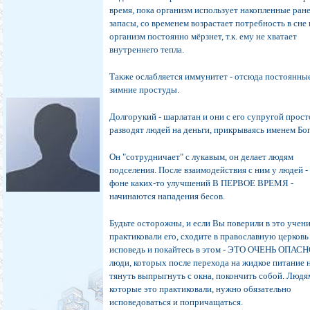
время, пока организм использует накопленные ран
запасы, со временем возрастает потребность в сне 
организм постоянно мёрзнет, т.к. ему не хватает
внутреннего тепла.
Также ослабляется иммунитет - отсюда постоянны
зимние простуды.
Долгорукий - шарлатан и они с его супругой прост
разводят людей на деньги, прикрываясь именем Бог
Он "сотрудничает" с лукавым, он делает людям
подселения. После взаимодействия с ним у людей -
фоне каких-то улучшений В ПЕРВОЕ ВРЕМЯ -
начинаются нападения бесов.
Будьте осторожны, и если Вы поверили в это учен
практиковали его, сходите в православную церковь
исповедь и покайтесь в этом - ЭТО ОЧЕНЬ ОПАСН
люди, которых после перехода на жидкое питание 
тянуть выпрыгнуть с окна, покончить собой. Людя
которые это практиковали, нужно обязательно
исповедоваться и попричащаться.