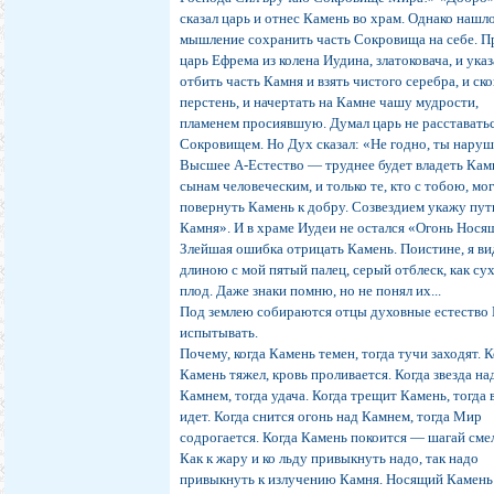
сказал царь и отнес Камень во храм. Однако нашл
мышление сохранить часть Сокровища на себе. П
царь Ефрема из колена Иудина, златоковача, и указ
отбить часть Камня и взять чистого серебра, и ск
перстень, и начертать на Камне чашу мудрости,
пламенем просиявшую. Думал царь не расставатьс
Сокровищем. Но Дух сказал: «Не годно, ты нару
Высшее А-Естество — труднее будет владеть Ка
сынам человеческим, и только те, кто с тобою, мо
повернуть Камень к добру. Созвездием укажу пут
Камня». И в храме Иудеи не остался «Огонь Нося
Злейшая ошибка отрицать Камень. Поистине, я вид
длиною с мой пятый палец, серый отблеск, как су
плод. Даже знаки помню, но не понял их...
Под землею собираются отцы духовные естество
испытывать.
Почему, когда Камень темен, тогда тучи заходят. 
Камень тяжел, кровь проливается. Когда звезда на
Камнем, тогда удача. Когда трещит Камень, тогда 
идет. Когда снится огонь над Камнем, тогда Мир
содрогается. Когда Камень покоится — шагай смел
Как к жару и ко льду привыкнуть надо, так надо
привыкнуть к излучению Камня. Носящий Камень