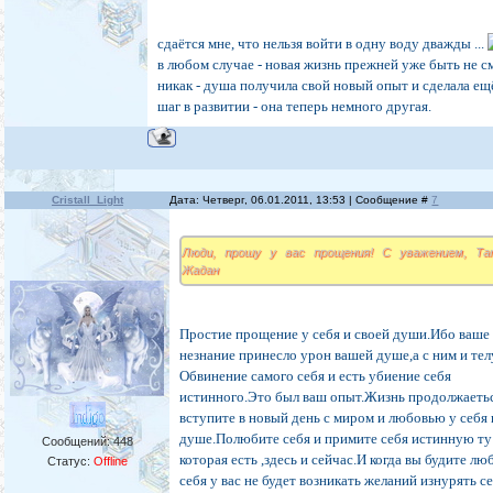
сдаётся мне, что нельзя войти в одну воду дважды ...
в любом случае - новая жизнь прежней уже быть не 
никак - душа получила свой новый опыт и сделала ещ
шаг в развитии - она теперь немного другая.
Cristall_Light
Дата: Четверг, 06.01.2011, 13:53 | Сообщение #
7
Люди, прошу у вас прощения! С уважением, Та
Жадан
Простие прощение у себя и своей души.Ибо ваше
незнание принесло урон вашей душе,а с ним и тел
Обвинение самого себя и есть убиение себя
истинного.Это был ваш опыт.Жизнь продолжаеть
вступите в новый день с миром и любовью у себя 
душе.Полюбите себя и примите себя истинную ту
Сообщений:
448
которая есть ,здесь и сейчас.И когда вы будите лю
Статус:
Offline
себя у вас не будет возникать желаний изнурять с