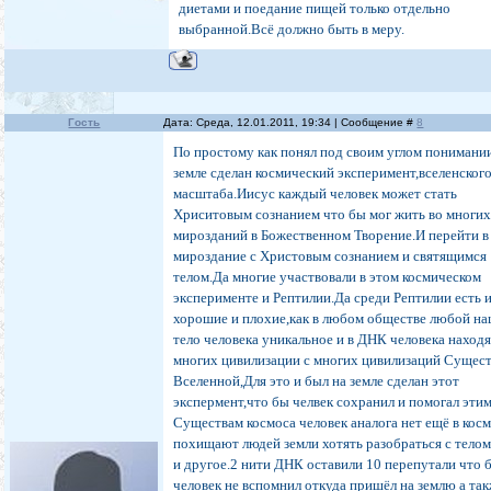
диетами и поедание пищей только отдельно
выбранной.Всё должно быть в меру.
Гость
Дата: Среда, 12.01.2011, 19:34 | Сообщение #
8
По простому как понял под своим углом понимани
земле сделан космический эксперимент,вселенског
масштаба.Иисус каждый человек может стать
Хриситовым сознанием что бы мог жить во многи
мирозданий в Божественном Творение.И перейти в
мироздание с Христовым сознанием и святящимся
телом.Да многие участвовали в этом космическом
эксперименте и Рептилии.Да среди Рептилии есть 
хорошие и плохие,как в любом обществе любой на
тело человека уникальное и в ДНК человека наход
многих цивилизации с многих цивилизаций Сущес
Вселенной,Для это и был на земле сделан этот
экспермент,что бы челвек сохранил и помогал эти
Существам космоса человек аналога нет ещё в кос
похищают людей земли хотять разобраться с тело
и другое.2 нити ДНК оставили 10 перепутали что 
человек не вспомнил откуда пришёл на землю а та