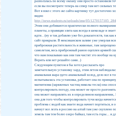
разползлась по всему океану они просто остановили те
если вы посмотрите теперь на север там нет сильных т
Вот я взял с этого же сайта картинку тут достаточно 
видно
http://news.students.ru/uploads/img/05/1270157105_28
Этим они добиваются практически полного вымирания
планеты, а правяцяя элита как всегда в шеколаде и знает
идти... (ну и так добавлю уже без доказателств, так как
сайт прикрыли. В мексиканском заливе уже умерлая вся
прибрежная растительность и живоные, там запрещено
самолетам, весь прибрежный раион оцеплен армией сша
что нам показываю как они там чистят это вообще на к
Верить или нет решайте сами...)
Следующим пунктом я бы хотел рассказать про
замечательную установку хард, этим летом наблюдалас
анамальная жара гдето анамальный холод, дело все в то
испытывалась эта установка, работает она по принцип
магнитизма (заряженых частиц николы тесла) она спос
контролировать погоду, она может не просто разгонять
она может направлять их в определнном направлении,.
она для того чтобы контролировать тучи когда начнетс
проблема с водой как знаете вода начнет портиться, и 
начнут все лезть в россию на алтай там уже скуплено п
земель там тем более озеро байкал, там есть горы.... и д