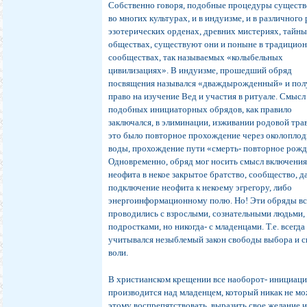
Собственно говоря, подобные процедуры существ
во многих культурах, и в индуизме, и в различного
эзотерических орденах, древних мистериях, тайн
обществах, существуют они и поныне в традицио
сообществах, так называемых «колыбельных
цивилизациях». В индуизме, прошедший обряд
посвящения назывался «дваждырожденный» и пол
право на изучение Вед и участия в ритуале. Смысл
подобных инициаторных обрядов, как правило
заключался, в элиминации, изживании родовой трав
это было повторное прохождение через околопло
воды, прохождение пути «смерть- повторное рожд
Одновременно, обряд мог носить смысл включени
неофита в некое закрытое братство, сообщество, д
подключение неофита к некоему эгрегору, либо
энергоинформационному полю. Но! Эти обряды вс
проводились с взрослыми, сознательными людьми, 
подростками, но никогда- с младенцами. Т.е. всегда
учитывался незыблемый закон свободы выбора и 
воли.
В христианском крещении все наоборот- инициац
производится над младенцем, который никак не м
этому воспрепятствовать, выразить свое желание 