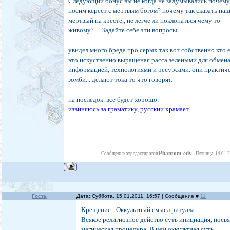
Следующии бонус вы не когда не задумывались почем
носим ксрест с мертвым богом? почему так сказать наш
мертвый на кресте,, не легче ли поклонаться чему то
живому?.... Задайте себе эти вопросы....
увидел много бреда про серых так вот собственно кто е
это искуственно выращеная расса зелеными для обмен
информацией, технологиями и ресурсами. они практиче
зомби... делают тока то что говорят.
на последок. все будет хорошо.
извиняюсь за граматику, русскии храмает
Phantom-edy
Сообщение отредактировал
-
Пятница, 14.01.
Гость
Дата: Суббота, 15.01.2011, 16:57 | Сообщение #
11
Крещение - Оккультный смысл ритуала
Всякое религиозное действо суть инициация, посв
магическая процедура. В чем оккультная суть