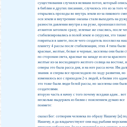
существования случился великии потоп, который опис
в библии и других писаниях, случилось это из за того ч
открылись проходы во внутрь земли из-за пикового см
оси земли и внутрениие океаны стали выходить на ружу
разности давлении внутри а на руже, произошел потоп 
атлантов затопило сразу, зеленые же спаслись, после ч
стабилизировались в полой земле и снуружи, это также
говриться в завете, после чего создатель поселил на на
планету 4 рассы после стабилизации, этих 4 типа были
красные, желтые, белые и черные, заселены они были с
по сторонам света, красные на западе из из-за красного
желтые из-за восходящего желтого солнца на востоке, 
северы это была расса дня, и на юге расса ночи. Им дал
знания. и сперва все происходило по ходу развития, но
изменилось все с приходом 2-х людей, в билии это адам 
это тоже были люди белой рассы, но заселены они был
создателями.
вторую часть я начну с того почему вседаки адам... вот
несколько выдержек из билии с пояснением думаю все
поимете:
сказал Бог: сотворим человека по образу Нашему [и] 
Нашему, и да владычествуют они над рыбами морскими
птицами небесными, [и над зверями] и над скотом, и на