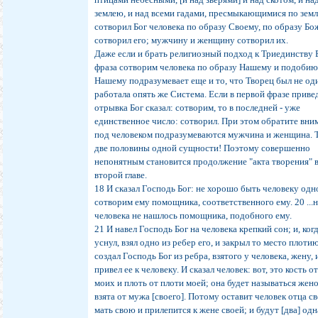
землею, и над всеми гадами, пресмыкающимися по земл
сотворил Бог человека по образу Своему, по образу Б
сотворил его; мужчину и женщину сотворил их.
Даже если и брать религиозный подход к Триединству 
фраза сотворим человека по образу Нашему и подоби
Нашему подразумевает еще и то, что Творец был не оди
работала опять же Система. Если в первой фразе прив
отрывка Бог сказал: сотворим, то в последней - уже
единственное число: сотворил. При этом обратите вни
под человеком подразумеваются мужчина и женщина. Т
две половины одной сущности! Поэтому совершенно
непонятным становится продолжение "акта творения" 
второй главе.
18 И сказал Господь Бог: не хорошо быть человеку одн
сотворим ему помощника, соответственного ему. 20 ...н
человека не нашлось помощника, подобного ему.
21 И навел Господь Бог на человека крепкий сон; и, ког
уснул, взял одно из ребер его, и закрыл то место плоти
создал Господь Бог из ребра, взятого у человека, жену, 
привел ее к человеку. И сказал человек: вот, это кость о
моих и плоть от плоти моей; она будет называться жен
взята от мужа [своего]. Потому оставит человек отца св
мать свою и прилепится к жене своей; и будут [два] одн