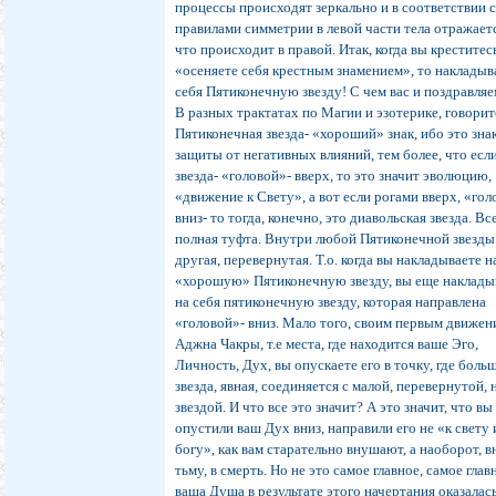
процессы происходят зеркально и в соответствии 
правилами симметрии в левой части тела отражаетс
что происходит в правой. Итак, когда вы креститес
«осеняете себя крестным знамением», то накладыв
себя Пятиконечную звезду! С чем вас и поздравляе
В разных трактатах по Магии и эзотерике, говорит
Пятиконечная звезда- «хороший» знак, ибо это зна
защиты от негативных влияний, тем более, что есл
звезда- «головой»- вверх, то это значит эволюцию,
«движение к Свету», а вот если рогами вверх, «го
вниз- то тогда, конечно, это диавольская звезда. Вс
полная туфта. Внутри любой Пятиконечной звезды
другая, перевернутая. Т.о. когда вы накладываете н
«хорошую» Пятиконечную звезду, вы еще наклады
на себя пятиконечную звезду, которая направлена
«головой»- вниз. Мало того, своим первым движен
Аджна Чакры, т.е места, где находится ваше Эго,
Личность, Дух, вы опускаете его в точку, где боль
звезда, явная, соединяется с малой, перевернутой,
звездой. И что все это значит? А это значит, что вы
опустили ваш Дух вниз, направили его не «к свету 
богу», как вам старательно внушают, а наоборот, вн
тьму, в смерть. Но не это самое главное, самое глав
ваша Душа в результате этого начертания оказалас