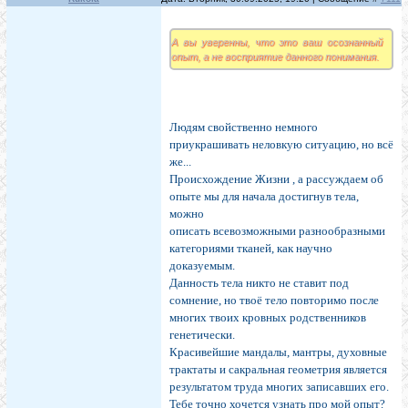
А вы уверенны, что это ваш осознанный
опыт, а не восприятие данного понимания.
Людям свойственно немного
приукрашивать неловкую ситуацию, но всё
же...
Происхождение Жизни , а рассуждаем об
опыте мы для начала достигнув тела,
можно
описать всевозможными разнообразными
категориями тканей, как научно
доказуемым.
Данность тела никто не ставит под
сомнение, но твоё тело повторимо после
многих твоих кровных родственников
генетически.
Красивейшие мандалы, мантры, духовные
трактаты и сакральная геометрия является
результатом труда многих записавших его.
Тебе точно хочется узнать про мой опыт?