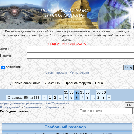
Внимание данная версия сайта с очень ограниченными возможностями - только для
просмотра видео с телефонов. Рекомендуем пользоваться полной версией портала по
ссылке:
ПОЛНАЯ ВЕРСИЯ САЙТА
Логин:
Пароль:
запомнить
Забыл пароль
|
Регистрация
[
Новые сообщения
·
Участники
·
Правила форума
·
Поиск
·
35
35
35
35
36
36
35
«
1
2
…
4
5
7
8
…
2
3
»
Страница
356
из
363
6
Форум духовного развития портала "Осознание и
Пробуждение".
»
Знакомимся... Общаемся...
»
Свободный разговор...
Свободный разговор...