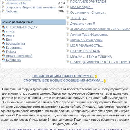
ПОСЛАНИЕ УЧИТЕЛЕЙ
3731
Человек и Мир
3418
Моя Мелодия...
Вопросы к Индиго и Кристальным...
3048
Любовь...
Осознания от Сириуса .
ТРУБАДУР
Самые разговорчивые
Дуратино - это Я
СНЕЖЭЛЬ-БИО-ДАР
«Парамагинумерология № 7777» Символ
спика
Личная Тема Фёдоровны.
эмма
Enn
Жизнь в 5 Измерении
bognatalenka
МОЯ РЕАЛЬНОСТЬ...
Курортина
СКАЗКИ СКРИПАЧА
Rukola
страж_вселенной
МУзыКА ....ЗВУК и ТИШИНА
Кувшинка
ПРИРОДА ИЛЛЮЗОРНОГО ВОСПРИЯТИ
НОВЫЕ ПРАВИЛА НАШЕГО ФОРУМА...
СМОТРЕТЬ ВСЕ НОВЫЕ СООБЩЕНИЯ ФОРУМА...
Наш лучший форум духовного развития от проекта "Осознание и Пробуждение" уже
для многих стал, родным домом. Здесь круглосуточное общение на темы духовного
роста и развития в нашем чате и на страницах форума. Познание Тайн мироздания.
Есть ли смысл жизни? И в чем он? Что такое осознание и пробуждение? Влияет ли
питание сыроедение вегетарианство на духовный рост? Куда отправляется человек и
где его душа после смерти? Что такое дольмены пирамиды мегалиты древних и круги
на полях? И много многое другое... Здесь на нашем форуме вы найдете ответы на эти
и другие вопросы. Уникальные Знания духовная Практика и живое общение с людьми
Индиго для Вас!
(с) УНИВЕРСИТЕТ РАЗВИТИЯ ИНДИГО. СТАТЬИ, ВИДЕО ИССЛЕДОВАНИЯ.