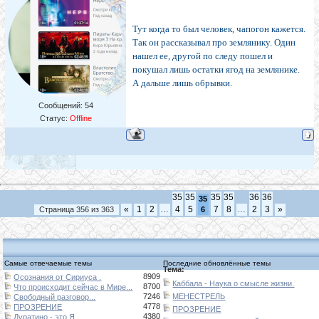
Тут когда то был человек, чапогон кажется.
Так он рассказывал про землянику. Один
нашел ее, другой по следу пошел и
покушал лишь остатки ягод на землянике.
А дальше лишь обрывки.
Сообщений:
54
Статус:
Offline
35
35
35
35
36
36
35
«
1
2
…
4
5
7
8
…
2
3
»
Страница
356
из
363
6
Самые отвечаемые темы
Последние обновлённые темы
Тема:
8909
Осознания от Сириуса .
Каббала - Наука о смысле жизни.
8700
Что происходит сейчас в Мире...
7246
МЕНЕСТРЕЛЬ
Свободный разговор...
4778
ПРОЗРЕНИЕ
ПРОЗРЕНИЕ
4380
Дуратино - это Я