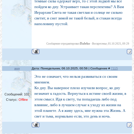
темные силы одержат верх, то с этой лодкой мы все
пойдем ко дну. Устраивает такая перспектива? А Вам
Иерархия Света не такая светлая и солнце не сильно
светит, и снег зимой не такой белый, и стакан всегда
наполовину пустой.
Daleko
Сообщение отредактировал
-
Воскресенье, 05.10.2025, 09:29
asn
Дата: Понедельник, 06.10.2025, 00:56 | Сообщение #
7115
Это не означает, что нельзя развиваться со своим
мнением.
Ко дну. Вы наверное плохо изучили вопрос, ко дну
незначит к гадость. Вернуться к истине своей жизни, в
Сообщений:
102
этом смысл. Идя к свету, ты попадаешь либо под
Статус:
Offline
влияние, либо в лучшем случае к уходу из жизни на
этой планете. А я живу здесь, мне нужна эта Жизнь. А
свет и тьма, нормально если, это день и ночь.