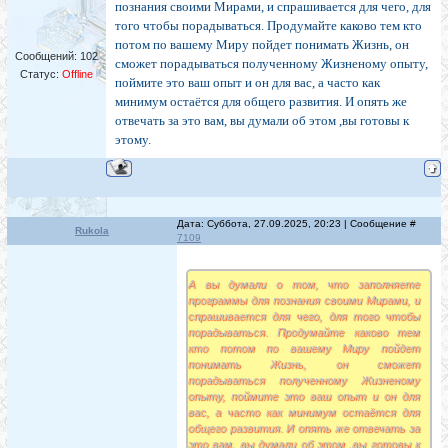
познания своими Мирами, и спрашивается для чего, для
того чтобы порадываться. Продумайте каково тем кто
потом по вашему Миру пойдет понимать Жизнь, он
Сообщений:
102
сможет порадываться полученному Жизненому опыту,
Статус:
Offline
поймите это ваш опыт и он для вас, а часто как
минимум остаётся для общего развития. И опять же
отвечать за это вам, вы думали об этом ,вы готовы к
этому.
Дата: Суббота, 27.09.2025, 20:23 | Сообщение #
Rukola
7109
А вы думали о том, что заполняете
программы для познания своими Мирами, и
спрашивается для чего, для того чтобы
порадываться. Продумайте каково тем
кто потом по вашему Миру пойдет
понимать Жизнь, он сможет
порадываться полученному Жизненому
опыту, поймите это ваш опыт и он для
вас, а часто как минимум остаётся для
общего развития. И опять же отвечать за
это вам, вы думали об этом ,вы готовы к