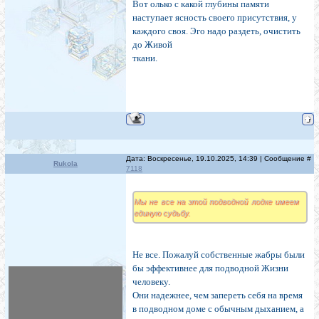
Вот олько с какой глубины памяти
наступает ясность своего присутствия, у
каждого своя. Эго надо раздеть, очистить
до Живой
ткани.
Дата: Воскресенье, 19.10.2025, 14:39 | Сообщение #
Rukola
7118
Мы не все на этой подводной лодке имеем
единую судьбу.
Не все. Пожалуй собственные жабры были
бы эффективнее для подводной Жизни
человеку.
Они надежнее, чем запереть себя на время
в подводном доме с обычным дыханием, а