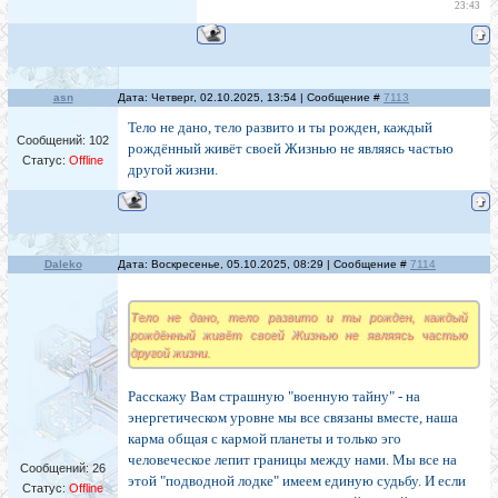
23:43
asn
Дата: Четверг, 02.10.2025, 13:54 | Сообщение #
7113
Тело не дано, тело развито и ты рожден, каждый
Сообщений:
102
рождённый живёт своей Жизнью не являясь частью
Статус:
Offline
другой жизни.
Daleko
Дата: Воскресенье, 05.10.2025, 08:29 | Сообщение #
7114
Тело не дано, тело развито и ты рожден, каждый
рождённый живёт своей Жизнью не являясь частью
другой жизни.
Расскажу Вам страшную "военную тайну" - на
энергетическом уровне мы все связаны вместе, наша
карма общая с кармой планеты и только эго
человеческое лепит границы между нами. Мы все на
Сообщений:
26
этой "подводной лодке" имеем единую судьбу. И если
Статус:
Offline