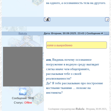
на одного, а осознанность тела на другого.
Rukola
Дата: Вторник, 30.09.2025, 23:43 | Сообщение #
7112
хотя и вынужденно
asn
, Видишь почему осознанное
погружение в водную среду выглядит
слегка иначе чем общепринято,
рассказывая тебе о своей
реализованности?
Да? Я тебе рассказываю про построение
костными тканями .... похоже на
инстинкты?
Сообщений:
3806
Статус:
Offline
Rukola
Сообщение отредактировал
-
Вторник, 30.09.2025,