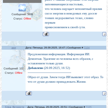
запоминающиеся настолько,
что человек ощущает непонятный прилив
сил и энергии в неведомых ему доселе
Сообщений:
3806
тонких недоразвитых телах, словно
Статус:
Offline
первым
прикосновением к своей сути.
asn
Дата: Пятница, 26.09.2025, 16:47 | Сообщение #
7104
Предложенная информация. Информация ИИ.
Демонтаж. Удаление из человека всех образов, с
оставлением только души.
Добавлено
(26.09.2025, 16:52)
Сообщений:
102
---------------------------------------------
Статус:
Offline
Образ от души. Зачем тогда ИИ выявляет этот образ. То
что от души должно принадлежать Жизни.
След_Вечности
Дата: Пятница, 26.09.2025, 20:51 | Сообщение #
7105