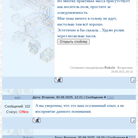
Во многих практиках масса присутствует
как носитель поля, простите за
осведомленность.
Мне пока ничего в голову не идет,
настолько там всё хорошо.
Эстетично я бы сказала....Удалю ролик
через несколько часов.
Rukola
Сообщение отредактировал
-
Воскресенье,
28.09.2025, 00:35
asn
Дата: Вторник, 30.09.2025, 12:21 | Сообщение #
7110
А вы уверенны, что это ваш осознанный опыт, а не
Сообщений:
102
восприятие данного понимания.
Статус:
Offline
Rukola
Дата: Вторник, 30.09.2025, 19:20 | Сообщение #
7111