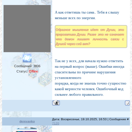
А как ответишь ты сама.. Тебя я слышу
меньше всех по энергии.
Образное мышление идет от Души, это
прерогатива Души. Разве это не означает
что демон лишает личность связи с
Душой через сей акт?
Так не у всех, для начала нужно ответить
Сообщений:
3806
на первый вопрос (выше). Ошибки иногда
Статус:
Offline
спасительны по причине нарушения
установленного
порядка, когда не знаешь точно сущностно
какой мерности человек. Ошибочный код
сильнее любого правильного.
Дата: Воскресенье, 19.10.2025, 16:53 | Сообщение #
derevanko
7120