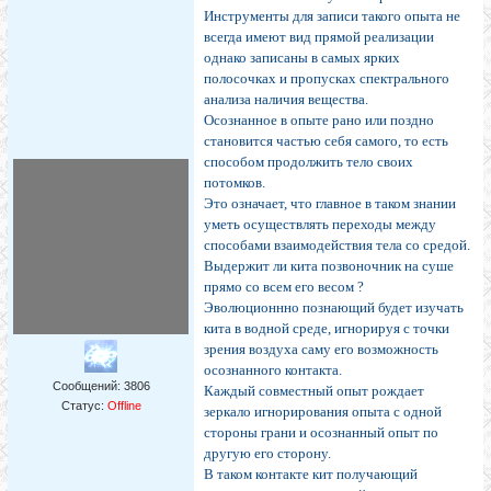
Инструменты для записи такого опыта не
всегда имеют вид прямой реализации
однако записаны в самых ярких
полосочках и пропусках спектрального
анализа наличия вещества.
Осознанное в опыте рано или поздно
становится частью себя самого, то есть
способом продолжить тело своих
потомков.
Это означает, что главное в таком знании
уметь осуществлять переходы между
способами взаимодействия тела со средой.
Выдержит ли кита позвоночник на суше
прямо со всем его весом ?
Эволюционнно познающий будет изучать
кита в водной среде, игнорируя с точки
зрения воздуха саму его возможность
осознанного контакта.
Сообщений:
3806
Каждый совместный опыт рождает
Статус:
Offline
зеркало игнорирования опыта с одной
стороны грани и осознанный опыт по
другую его сторону.
В таком контакте кит получающий