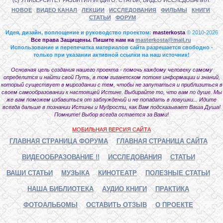
НОВОЕ
ВИДЕО КАНАЛ
ЛЕКЦИИ
ИССЛЕДОВАНИЯ
ФИЛЬМЫ
КНИГИ
СТАТЬИ
ФОРУМ
Идея, дизайн, воплощение и руководство проектом:
masterkosta
© 2010-2026
Все права Защищены. Пишите нам на
masterkosta@mail.ru
Использование и перепечатка материалов сайта разрешается свободно -
только при указании активной ссылки на наш источник!
Основная цель создания нашего проекта - помочь каждому человеку самому
определится и найти свой Путь, в том гигантском потоке информации и знаний,
который существует в мироздании с тем, чтобы не запутаться и приблизиться в
своем самообразовании к настоящей Истине. Выбирайте то, что вам по душе. Мы
же вам поможем избавиться от заблуждений и не попадать в ловушки... Идите
всегда дальше в познании Истины и Мудрости, как Вам подсказывает Ваша Душа!
Помните! Выбор всегда остается за Вами!
МОБИЛЬНАЯ ВЕРСИЯ САЙТА
ГЛАВНАЯ СТРАНИЦА ФОРУМА
ГЛАВНАЯ СТРАНИЦА САЙТА
ВИДЕООБРАЗОВАНИЕ !!
ИССЛЕДОВАНИЯ
СТАТЬИ
ВАШИ СТАТЬИ
МУЗЫКА
КИНОТЕАТР
ПОЛЕЗНЫЕ СТАТЬИ
НАША БИБЛИОТЕКА
АУДИО КНИГИ
ПРАКТИКА
ФОТОАЛЬБОМЫ
ОСТАВИТЬ ОТЗЫВ
О ПРОЕКТЕ