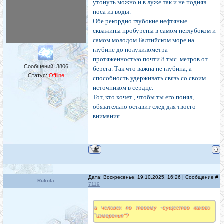
утонуть можно и в луже так и не подняв
носа из воды.
Обе рекордно глубокие нефтяные
скважины пробурены в самом неглубоком и
самом молодом Балтийском море на
глубине до полукилометра
протяженностью почти 8 тыс. метров от
Сообщений:
3806
берега. Так что важна не глубина, а
Статус:
Offline
способность удерживать связь со своим
источником в сердце.
Тот, кто хочет , чтобы ты его понял,
обязательно оставит след для твоего
внимания.
Дата: Воскресенье, 19.10.2025, 16:26 | Сообщение #
Rukola
7119
а человек по твоему -существо какого
"измерения"?