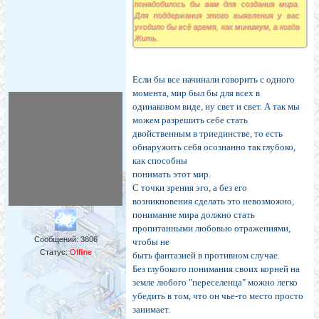
понадобилось бы вам для создания мира.
Для поддержания этого выявления у вас
уходило бы всё время, как минимум, а когда
Жить.
Если бы все начинали говорить с одного
момента, мир был бы для всех в
одинаковом виде, ну свет и свет. А так мы
можем разрешить себе стать
двойственным в триединстве, то есть
обнаружить себя осознанно так глубоко,
как способны
понимать этот мир.
С точки зрения эго, а без его
возникновения сделать это невозможно,
понимание мира должно стать
пропитанными любовью отражениями,
Сообщений:
3806
чтобы не
Статус:
Offline
быть фантазией в противном случае.
Без глубокого понимания своих корней на
земле любого "переселенца" можно легко
убедить в том, что он чье-то место просто
занимает.