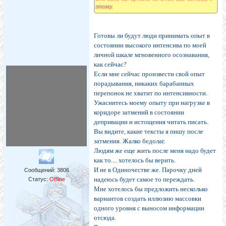
этому.
Готовы ли будут люди принимать опыт в
состоянии высокого интенсива по моей
личной шкале мгновенного осознавания,
как сейчас?
Если мне сейчас произвести свой опыт
порадывания, никаких барабанных
перепонок не хватит по интенсивности.
Ужаснитесь моему опыту при нагрузке в
коридоре затмений в состоянии
депривации и истощения читать писать.
Вы видите, какие тексты я пишу после
затмения. Жалко бедолаг.
Людям же еще жить после меня надо будет
как то.... хотелось бы верить.
И не в Одиночестве же. Парочку дней
Сообщений:
3806
надеюсь будет самое то переждать.
Статус:
Offline
Мне хотелось бы предложить несколько
вариантов создать иллюзию массовки
одного уровня с выносом информации
отсюда.