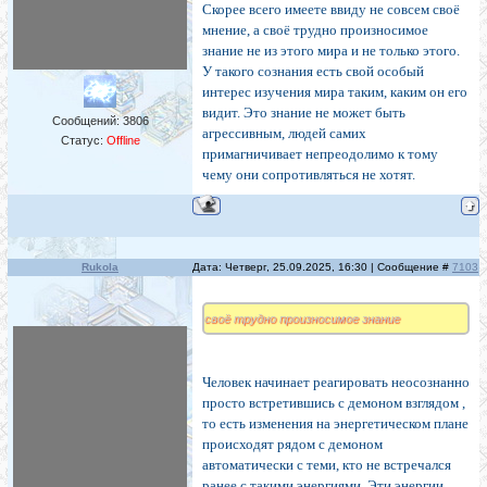
Скорее всего имеете ввиду не совсем своё
мнение, а своё трудно произносимое
знание не из этого мира и не только этого.
У такого сознания есть свой особый
интерес изучения мира таким, каким он его
видит. Это знание не может быть
Сообщений:
3806
агрессивным, людей самих
Статус:
Offline
примагничивает непреодолимо к тому
чему они сопротивляться не хотят.
Rukola
Дата: Четверг, 25.09.2025, 16:30 | Сообщение #
7103
своё трудно произносимое знание
Человек начинает реагировать неосознанно
просто встретившись с демоном взглядом ,
то есть изменения на энергетическом плане
происходят рядом с демоном
автоматически с теми, кто не встречался
ранее с такими энергиями. Эти энергии