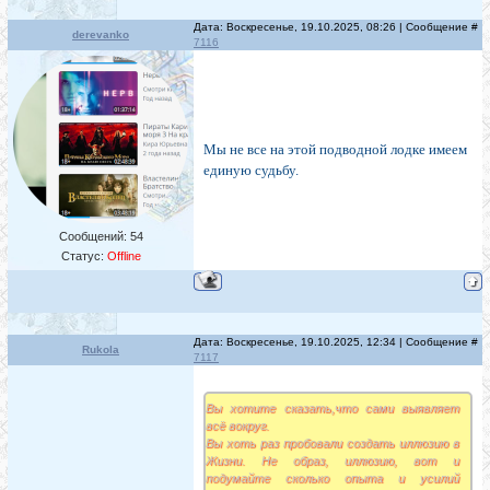
Дата: Воскресенье, 19.10.2025, 08:26 | Сообщение #
derevanko
7116
Мы не все на этой подводной лодке имеем
единую судьбу.
Сообщений:
54
Статус:
Offline
Дата: Воскресенье, 19.10.2025, 12:34 | Сообщение #
Rukola
7117
Вы хотите сказать,что сами выявляет
всё вокруг.
Вы хоть раз пробовали создать иллюзию в
Жизни. Не образ, иллюзию, вот и
подумайте сколько опыта и усилий