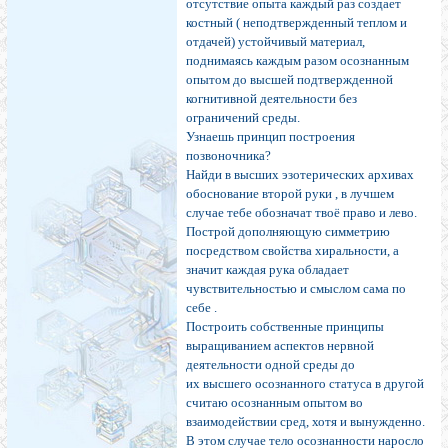
отсутствие опыта каждый раз создает
костный ( неподтвержденный теплом и
отдачей) устойчивый материал,
поднимаясь каждым разом осознанным
опытом до высшей подтвержденной
когнитивной деятельности без
ограничений среды.
Узнаешь принцип построения
позвоночника?
Найди в высших эзотерических архивах
обоснование второй руки , в лучшем
случае тебе обозначат твоё право и лево.
Построй дополняющую симметрию
посредством свойства хиральности, а
значит каждая рука обладает
чувствительностью и смыслом сама по
себе .
Построить собственные принципы
выращиванием аспектов нервной
деятельности одной среды до
их высшего осознанного статуса в другой
считаю осознанным опытом во
взаимодействии сред, хотя и вынужденно.
В этом случае тело осознанности наросло