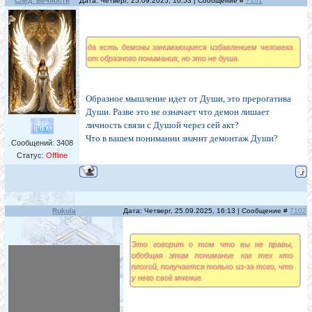
След_Вечности
Дата: Четверг, 25.09.2025, 10:53 | Сообщение #
7101
да есть демоны занимающиеся избавлением человека
от образного понимания, но это не душа.
Образное мышление идет от Души, это прерогатива
Души. Разве это не означает что демон лишает
личность связи с Душой через сей акт?
Что в вашем понимании значит демонтаж Души?
Сообщений:
3408
Статус:
Offline
Rukola
Дата: Четверг, 25.09.2025, 16:13 | Сообщение #
7102
Это говорит о том что вы не правы,
обобщая этим понимание как тех кто
плохой, получается только из-за того, что
у него своё мнение.