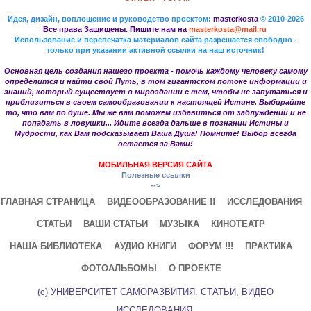
Идея, дизайн, воплощение и руководство проектом:
masterkosta
© 2010-2026
Все права Защищены. Пишите нам на
masterkosta@mail.ru
Использование и перепечатка материалов сайта разрешается свободно -
только при указании активной ссылки на наш источник!
Основная цель создания нашего проекта - помочь каждому человеку самому
определится и найти свой Путь, в том гигантском потоке информации и
знаний, который существует в мироздании с тем, чтобы не запутаться и
приблизиться в своем самообразовании к настоящей Истине. Выбирайте
то, что вам по душе. Мы же вам поможем избавиться от заблуждений и не
попадать в ловушки... Идите всегда дальше в познании Истины и
Мудрости, как Вам подсказывает Ваша Душа! Помните! Выбор всегда
остается за Вами!
МОБИЛЬНАЯ ВЕРСИЯ САЙТА
Полезные ссылки
-->
ГЛАВНАЯ СТРАНИЦА
ВИДЕООБРАЗОВАНИЕ !!
ИССЛЕДОВАНИЯ
СТАТЬИ
ВАШИ СТАТЬИ
МУЗЫКА
КИНОТЕАТР
НАША БИБЛИОТЕКА
АУДИО КНИГИ
ФОРУМ !!!
ПРАКТИКА
ФОТОАЛЬБОМЫ
О ПРОЕКТЕ
(с) УНИВЕРСИТЕТ САМОРАЗВИТИЯ. СТАТЬИ, ВИДЕО
ИССЛЕДОВАНИЯ.