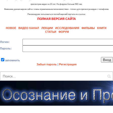
просмотров видео за 10 лет. На форуме больше 500 тем.
Внимание данная версия сайта с очень ограниченными возможностями - только для просмотра видео с телефонов.
Рекомендуем пользоваться полной версией портала по ссылке:
ПОЛНАЯ ВЕРСИЯ САЙТА
НОВОЕ
ВИДЕО КАНАЛ
ЛЕКЦИИ
ИССЛЕДОВАНИЯ
ФИЛЬМЫ
КНИГИ
СТАТЬИ
ФОРУМ
Логин:
Пароль:
запомнить
Забыл пароль
|
Регистрация