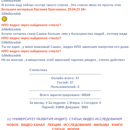
GMelkizedek
Я кстати ищу сейчас состав такого стекла . Это стекло явно не просто стек
Большое интервью Евгения Пригожина. 29.04.23 18+
GMelkizedek
НЛО видно через найденное стекло?
GMelkizedek
Кстати сетчатка глаза Сашки больше ,чем у большинства людей , потому види
НЛО видно через найденное стекло?
GMelkizedek
Ты не один , у меня знакомый Сашка , видел НЛО зависшее напротив его дома
НЛО видно через найденное стекло?
GMelkizedek
Не не монтаж , я микротики этой зависшей тарелки увидел , стекло действит
Статистика
Онлайн всего:
37
Гостей:
37
Пользователей:
0
Всего зарегистрировано:
68549
За месяц:
4
За неделю:
1
Вчера:
1
Сегодня:
0
Парней:
63845
Девушек:
3881
(с) УНИВЕРСИТЕТ РАЗВИТИЯ ИНДИГО. СТАТЬИ, ВИДЕО ИССЛЕДОВАНИЯ.
НОВОЕ
ВИДЕО КАНАЛ
ЛЕКЦИИ
ИССЛЕДОВАНИЯ
ФИЛЬМЫ
КНИГИ
СТАТЬИ
ФОРУМ