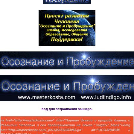
Код для встраивания баннера.
<a href="http://masterkosta.com/" title="Портал Знаний о природе бытия, о
Развитии Человека и его предназначении на Земле." target="_blank"><img
src="http://masterkosta.com/_ph/13/2/311093063.gif" alt="ОСОЗНАНИЕ и