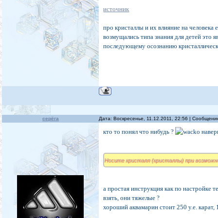
источник
про кристаллы и их влияние на человека
возмущались типа знания для детей это я
последующему осознанию кристаллическ
серёга
Дата: Воскресенье, 11.12.2011, 22:56 | Сообщен
кто то понял что нибудь ?
навер
Носите кристалл (кристаллы) при возможно
а простая инструкция как по настройке те
взять, они тяжелые ?
хороший аквамарин стоит 250 у.е. карат, 