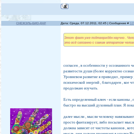
СНЕЖЭЛЬ-БИО-ДАР
Дата: Среда, 07.12.2011, 02:45 | Сообщение #
10
Этот факт уже подтверждён научно . Чело
это всё связанно с самим аппаратом челов
согласен , в особенности у осознанного ч
развитости души (более корректно созна
Уровневом развитие я приводил , пример 
психической энергий , благодарен , кое ч
продолжаю изучать.
Есть определенный ключ - если каноны , 
быстро на высший духовный план. Я пока
далее мысли , мысли человеку навязываются
просто фантазирует, либо посылает мысль
должна зависит от чистоты канонов , кот
мысль, чем дальше проникает в уголки В