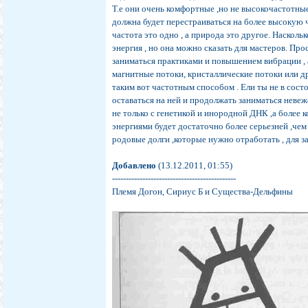
Т.е они очень комфортные ,но не высокочастотные 
должна будет перестраиваться на более высокую 
частота это одно , а природа это другое. Насколь
энергия , но она можно сказать для мастеров. Пр
заниматься практиками и повышением вибрации , 
магнитные потоки, кристаллические потоки или д
таким вот частотным способом . Ели ты не в сост
оставаться на ней и продолжать заниматься неве
не только с генетикой и инородной ДНК ,а более 
энергиями будет достаточно более серьезней ,чем
родовые долги ,которые нужно отработать , для з
Добавлено
(13.12.2011, 01:55)
---------------------------------------------
Племя Догон, Сириус Б и Существа-Дельфины