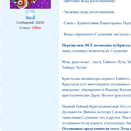
- Цветовые коды распознавания;
- Звуковые коды распознавания;
Сообщений:
10220
- Связь с Хранителями Планетарных Пор
Статус:
Offline
- Коды сакрального Служения: настроек, 
Перечислить ВСЕ возможности Кристал
лишь основных моментов их Служения.
Итак, кристаллы – часть Тайного Луча. Н
Тайных Лучей.
Кристаллы-активаторы первого Тайного 
Кристалла (это многомерное осознанное 
намерение, обращённое к Вашему Высшем
кристаллические Дары. Носите кристалл 
Первый Тайный Кристаллический Луч отв
Дуальности. Именно поэтому Служение «
таинствами Служение тех и других. Мас
осознанности на планете и истончают З
Осознанные представители этого Луча 