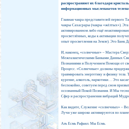
распространяют их благодаря кристаль
информационных мыслепакетов телепат
Главная чакра представителей первого 
чакры Сахасрары (чакры «жёлтых»). Эта 
активированном либо ещё неактивирован
просветлённых, коды к активации получ
опыт просветления на Земле). Это Банк 
И, наконец, «солнечные» – Мастера Све
Межгалактическими Банками Данных Свет
Познаниями и Получением Помощи от св
Процесс. «Солнечные» должны придержив
травмировать энергетику и физику тела. 
курение, алкоголь, наркотики… Это касае
беспокойно, советуем перед сном призв
осознанный Покой Познания. И Мы тесно
Сфер и распространения вибраций Мудро
Как видите, Служение «солнечных» – Вел
Лучи уже широко активируются по планет
Азъ Есмь Рафаил. Мы Есмь.