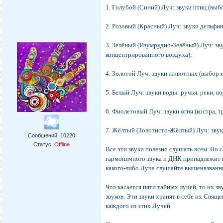
1. Голубой (Синий) Луч: звуки птиц (выб
2. Розовый (Красный) Луч: звуки дельфи
3. Зелёный (Изумрудно-Зелёный) Луч: зву
концентрированного воздуха);
4. Золотой Луч: звуки животных (выбор 
5. Белый Луч: звуки воды: ручья, реки, в
6. Фиолетовый Луч: звуки огня (костра, т
7. Жёлтый (Золотисто-Жёлтый) Луч: звук
Сообщений:
10220
Статус:
Offline
Все эти звуки полезно слушать всем. Но
гармоничного звука и ДНК принадлежит 
какого-либо Луча слушайте вышеназванн
Что касается пяти тайных лучей, то их 
звуков. Эти звуки хранят в себе их Свящ
каждого из этих Лучей.