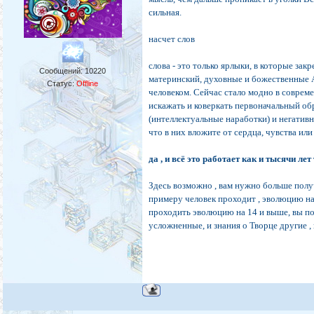
сильная.
насчет слов
слова - это только ярлыки, в которые за
Сообщений:
10220
материнский, духовные и божественные А
Статус:
Offline
человеком. Сейчас стало модно в соврем
искажать и коверкать первоначальный об
(интеллектуальные наработки) и негативны
что в них вложите от сердца, чувства или
да , и всё это работает как и тысячи лет
Здесь возможно , вам нужно больше получ
примеру человек проходит , эволюцию на
проходить эволюцию на 14 и выше, вы по
усложненные, и знания о Творце другие , 