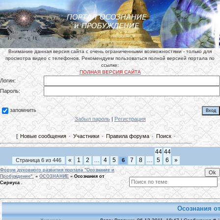
Внимание данная версия сайта с очень ограниченными возможностями - только для
просмотра видео с телефонов. Рекомендуем пользоваться полной версией портала по
ссылке:
ПОЛНАЯ ВЕРСИЯ САЙТА
Логин:
Пароль:
запомнить
Забыл пароль
|
Регистрация
[
Новые сообщения
·
Участники
·
Правила форума
·
Поиск
·
44
44
«
1
2
…
4
5
7
8
…
5
6
»
Страница
6
из
446
6
Форум духовного развития портала "Осознание и
Пробуждение".
»
ОСОЗНАНИЕ
»
Осознания от
Сириуса .
Осознания от