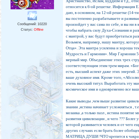
Христианство, Ислам, Буддизм и т.д., отн
относится к 6-ой решетке. Информация Е.
даю, в основном, на 12-ой решетке (14-т
вы постепенно разрабатываете и развивае
Сообщений:
10220
произойдет у вас сама по себе, и вы ни в
Статус:
Offline
чтобы набрать силу Духа-Сознания и разв
с мантрой, у вас будут приобретаться раз
Возьмем, например, нашу мантру, котор
Отца». Эта мантра усиленна и хороша те
Мудрость и Гармония». Мир Гармонии 5
мерный мир. Объединение этих трех стру
соответствующим этим трем мирам. «Бога
есть, высший аспект даже этих энергий.
ваше духовное имя. Кроме того, «Абсолю
очень высокий титул. Выработать эту ман
космическое имя и одновременно все ва
Какие выводы ,чем выше развитие цивил
знании ,истина начинает усложняться , т.
мозаика ,а только пазл , истина понятие
развития цивилизации , и чего ??? Более
которой развивается человек и от чего ещ
других случаях если брать более обо
МАТРИЦА ДУШИ !ЧТО крепится к чакрам ,