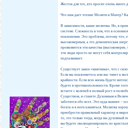
Жесток для тех, кто просит очень много дл
Что нам дает чтение Молитв и Мантр? К
В зависимости, какие молитвы. Но, в при
системе. Сложность в том, что в основн
поклонении. Это проблема, потому что, е
высокомерным, а это демоническая энергия
проявляются эти качества (высокомерие, т
эти люди просто не могут себя контроли
подталкивает.
Существует закон «маятника», что с сило
Если вы поклоняетесь или вас тянет к мо
крайности. Если всю жизнь будете интен
будете в противоположности. Кроме того, 
встаете с коленей в полный рост и полюб
Существом, и станете Духовным и Величе
заботится обо всех. Это куда важнее – о
бегать и в ноги кланяться. Молитва хоро
приобрести правильный характер и миров
то, это только тогда, когда вы духовный 
вы будете эволюционировать по кристалл