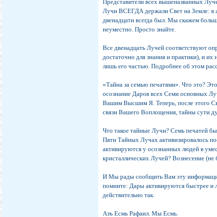
Представители всех вышеназванных Лучей
Лучи ВСЕГДА держали Свет на Земле: в 
двенадцати всегда был. Мы скажем больше
неуместно. Просто знайте.
Все двенадцать Лучей соответствуют опр
достаточно для знания и практики), и их
лишь его частью. Подробнее об этом рас
«Тайна за семью печатями». Что это? Это
осознание Даров всех Семи основных Луч
Вашим Высшим Я. Теперь, после этого С
связи Вашего Воплощения, тайны сути д
Что такое тайные Лучи? Семь печатей б
Пяти Тайных Лучах активизировалось пос
активируются у осознанных людей в умес
кристаллических Лучей? Вознесение (не 
И Мы рады сообщить Вам эту информацию
помните: Дары активируются быстрее и л
действительно так.
Азъ Есмь Рафаил. Мы Есмь.