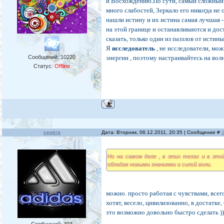
и Восхождению.По сути, самый сложный д
много слабостей, Зеркало его никогда не 
нашли истину и их истина самая лучшая 
на этой границе и останавливаются и дос
сказать, только один из паззлов от исти
Я
исследователь
, не исследователи, мо
Сообщений:
10220
энергии , поэтому настраивайтесь на вол
Статус:
Offline
серёга
Дата: Вторник, 06.12.2011, 20:35 | Сообщение #
Но на самом деле , в этих телах и в это
обладая новыми знаниями и силой воли.
можно. просто работая с чувствами, всего
хотят, весело, цивилизованно, в достатке
это возможно довольно быстро сделать )