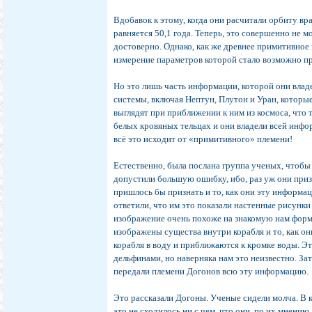
Вдобавок к этому, когда они расчитали орбиту в
равняется 50,1 года. Теперь, это совершенно не 
достоверно. Однако, как же древнее примитивно
измерение параметров которой стало возможно про
Но это лишь часть информации, которой они влад
системы, включая Нептун, Плутон и Уран, которы
выглядят при приближении к ним из космоса, что 
белых кровяных тельцах и они владели всей инфо
всё это исходит от «примитивного» племени!
Естественно, была послана группа ученых, чтобы 
допустили большую ошибку, ибо, раз уж они приз
пришлось бы признать и то, как они эту информа
ответили, что им это показали настенные рисунк
изображение очень похоже на знакомую нам форм
изображены существа внутри корабля и то, как о
корабля в воду и приближаются к кромке воды. Э
дельфинами, но наверняка нам это неизвестно. За
передали племени Догонов всю эту информацию.
Это рассказали Догоны. Ученые сидели молча. В к
это не сходилось ни с чем, что они, по их мнени