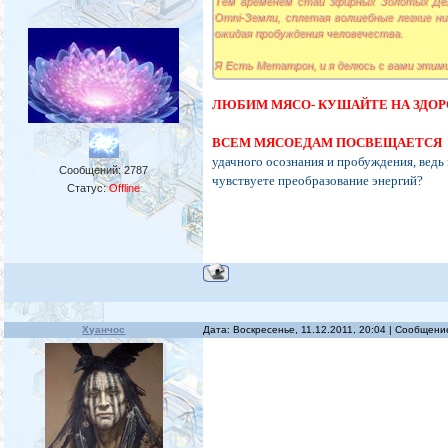
Тем временем стаи эфирных Золотых Дел
Omni-Земли, сплетая волшебные легкие ни
ожидая пробуждения человечества.
Я Есть Метатрон, и я делюсь с вами этим
ЛЮБИМ МЯСО- КУШАЙТЕ НА ЗДО
ВСЕМ МЯСОЕДАМ ПОСВЕЩАЕТСЯ
удачного осознания и пробуждения, ведь 
Сообщений:
2787
чувствуете преобразование энергий?
Статус:
Offline
Хуанчос
Дата: Воскресенье, 11.12.2011, 20:04 | Сообщен