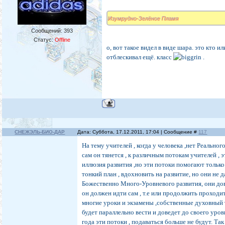
Изумрудно-Зелёное Пламя
Сообщений:
393
Статус:
Offline
о, вот такое видел в виде шара. это кто и
отблескивал ещё. класс
.
СНЕЖЭЛЬ-БИО-ДАР
Дата: Суббота, 17.12.2011, 17:04 | Сообщение #
117
На тему учителей , когда у человека ,нет Реально
сам он тянется , к различным потокам учителей , э
иллюзия развития ,но эти потоки помогают только
тонкий план , вдохновить на развитие, но они не
Божественно Много-Уровневого развития, они дов
он должен идти сам , т.е или продолжить проходи
многие уроки и экзамены ,собственные духовный т
будет параллельно вести и доведет до своего уровн
года эти потоки , подаваться больше не будут. Та