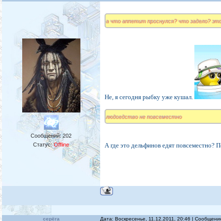
а что аппетит проснулся? что задело? это 
Не, я сегодня рыбку уже кушал.
людоедство не повсеместно
Сообщений:
202
Статус:
Offline
А где это дельфинов едят повсеместно? П
серёга
Дата: Воскресенье, 11.12.2011, 20:46 | Сообщен