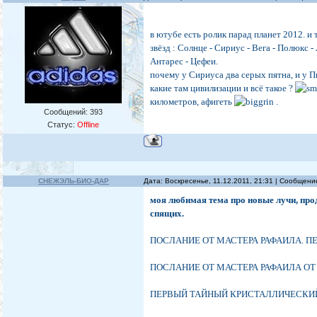
в ютубе есть ролик парад планет 2012. и
звёзд : Солнце - Сириус - Вега - Полюкс -
Антарес - Цефеи.
почему у Сириуса два серых пятна, и у Пи
какие там цивилизации и всё такое ?
километров, афигеть
.
Сообщений:
393
Статус:
Offline
СНЕЖЭЛЬ-БИО-ДАР
Дата: Воскресенье, 11.12.2011, 21:31 | Сообщен
моя любимая тема про новые лучи, пр
спящих.
ПОСЛАНИЕ ОТ МАСТЕРА РАФАИЛА. П
ПОСЛАНИЕ ОТ МАСТЕРА РАФАИЛА ОТ 1
ПЕРВЫЙ ТАЙНЫЙ КРИСТАЛЛИЧЕСКИЙ