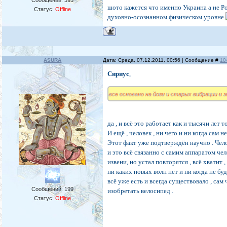
Сообщений:
393
шото кажется что именно Украина а не Ро
Статус:
Offline
духовно-осознанном физическом уровне
ASURA
Дата: Среда, 07.12.2011, 00:56 | Сообщение #
10
Сириус
,
все основано на йоги и старых вибрации и э
да , и всё это работает как и тысячи лет 
И ещё , человек , ни чего и ни когда сам н
Этот факт уже подтверждён научно . Чел
и это всё связанно с самим аппаратом че
извени, но устал повторятся , всё хватит 
ни каких новых волн нет и ни когда не буд
всё уже есть и всегда существовало , сам
Сообщений:
199
изобретать велосипед .
Статус:
Offline