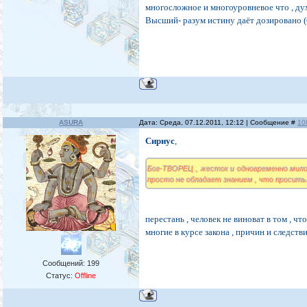
многосложное и многоуровневое что , д
Высший- разум истину даёт дозировано 
ASURA
Дата: Среда, 07.12.2011, 12:12 | Сообщение #
10
Сириус
,
Бог-ТВОРЕЦ , жесток и одновременно мило
просто не обладает знанием , что просить
перестань , человек не виноват в том , ч
многие в курсе закона , причин и следстви
Сообщений:
199
Статус:
Offline