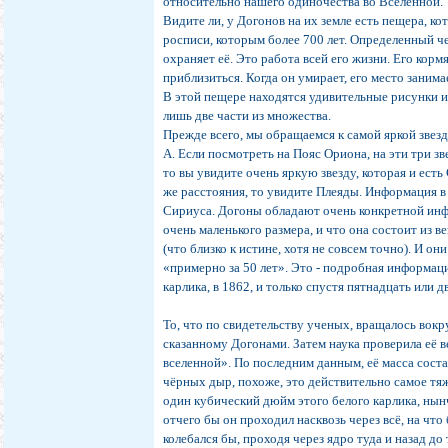
относительно нашего одиночества во Вселенной.
Видите ли, у Догонов на их земле есть пещера, ко
росписи, которым более 700 лет. Определенный ч
охраняет её. Это работа всей его жизни. Его корм
приблизиться. Когда он умирает, его место занима
В этой пещере находятся удивительные рисунки и
лишь две части из множества.
Прежде всего, мы обращаемся к самой яркой звезд
А. Если посмотреть на Пояс Ориона, на эти три з
то вы увидите очень яркую звезду, которая и ест
же расстояния, то увидите Плеяды. Информация в
Сириуса. Догоны обладают очень конкретной инфор
очень маленького размера, и что она состоит из 
(что близко к истине, хотя не совсем точно). И о
«примерно за 50 лет». Это - подробная информац
карлика, в 1862, и только спустя пятнадцать или 
То, что по свидетельству ученых, вращалось вокр
сказанному Догонами. Затем наука проверила её в
вселенной». По последним данным, её масса сост
чёрных дыр, похоже, это действительно самое тяж
один кубический дюйм этого белого карлика, нын
отчего бы он проходил насквозь через всё, на что
колебался бы, проходя через ядро туда и назад до