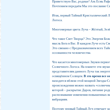
Приветствую Вас, родные! Азъ Есмь Раф
Почтением передаём Мы это послание Св
Итак, первый Тайный Кристаллический 
Логоса.
Многомерные цвета Луча – Жёлтый, Зелё
Что такое Свет Творца? Это Энергия Бож
мысль Бога в Вас. В каждом Луче есть С
Это связано с Предназначением всех Та
осознанности человечества.
Что касается многомерных Звуков первог
Солнечного Логоса. На планете эти звук
представителям данного Луча так энерге
освящённом Солнцем.
В это время все 
находится вблизи этой мощной Звезды-С
происхождения можно назвать «солнечным
которой – раскрытие Даров, питание род
распознавание изменения повышенных ви
вибрациям.
Поэтому первый Тайный Луч отвечает з