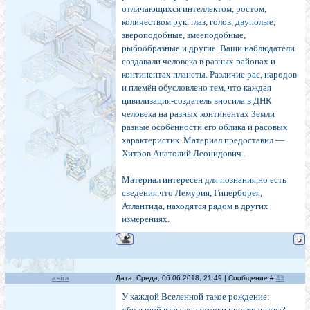
отличающихся интеллектом, ростом,
количеством рук, глаз, голов, двуполые,
звероподобные, змееподобные,
рыбообразные и другие. Ваши наблюдатели
создавали человека в разных районах и
континентах планеты. Различие рас, народов
и племён обусловлено тем, что каждая
цивилизация-создатель вносила в ДНК
человека на разных континентах Земли
разные особенности его облика и расовых
характеристик. Материал предоставил —
Хитров Анатолий Леонидович .
Материал интересен для познания,но есть
сведения,что Лемурия, Гиперборея,
Атлантида, находятся рядом в других
измерениях.
asira
Дата: Среда, 06.06.2018, 21:49 | Сообщение #
43
У каждой Вселенной такое рождение:
«большой взрыв» из точки пространства?