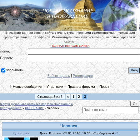
Внимание данная версия сайта с очень ограниченными возможностями - только для
просмотра видео с телефонов. Рекомендуем пользоваться полной версией портала по
ссылке:
ПОЛНАЯ ВЕРСИЯ САЙТА
Логин:
Пароль:
запомнить
Забыл пароль
|
Регистрация
[
Новые сообщения
·
Участники
·
Правила форума
·
Поиск
·
«
1
2
Страница
3
из
3
3
Форум духовного развития портала "Осознание и
Пробуждение".
»
ОСОЗНАНИЕ
»
Человек .
Человек .
Курортина
Дата: Вторник, 05.01.2016, 16:35 | Сообщение #
41