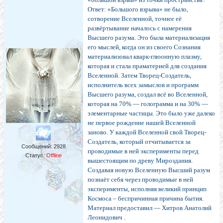
Ответ: «Большого взрыва» не было,
сотворение Вселенной, точнее её
развёртывание началось с намерения
Высшего разума. Это была материализация
его мыслей, когда он из своего Сознания
материализовал кварк-глюонную плазму,
которая и стала праматерией для создания
Вселенной. Затем Творец-Создатель,
исполнитель всех замыслов и программ
Высшего разума, создал всё во Вселенной,
которая на 70% — голограмма и на 30% —
элементарные частицы. Это было уже далеко
не первое рождение нашей Вселенной
заново. У каждой Вселенной свой Творец-
Создатель, который отчитывается за
Сообщений:
2928
проводимые в ней эксперименты перед
Статус:
Offline
вышестоящим по древу Мироздания.
Создавая новую Вселенную Высший разум
познаёт себя через проводимые в ней
эксперименты, исполняя великий принцип
Космоса – беспричинная причина бытия.
Материал предоставил — Хитров Анатолий
Леонидович .