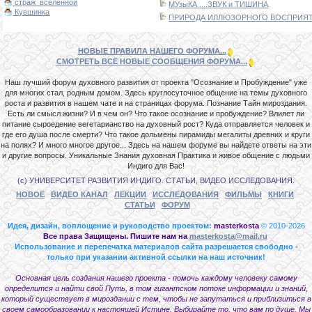
страж_вселенной
МУзыКА ....ЗВУК и ТИШИНА
Кувшинка
ПРИРОДА ИЛЛЮЗОРНОГО ВОСПРИЯТИ
НОВЫЕ ПРАВИЛА НАШЕГО ФОРУМА...
СМОТРЕТЬ ВСЕ НОВЫЕ СООБЩЕНИЯ ФОРУМА...
Наш лучший форум духовного развития от проекта "Осознание и Пробуждение" уже
для многих стал, родным домом. Здесь круглосуточное общение на темы духовного
роста и развития в нашем чате и на страницах форума. Познание Тайн мироздания.
Есть ли смысл жизни? И в чем он? Что такое осознание и пробуждение? Влияет ли
питание сыроедение вегетарианство на духовный рост? Куда отправляется человек и
где его душа после смерти? Что такое дольмены пирамиды мегалиты древних и круги
на полях? И много многое другое... Здесь на нашем форуме вы найдете ответы на эти
и другие вопросы. Уникальные Знания духовная Практика и живое общение с людьми
Индиго для Вас!
(с) УНИВЕРСИТЕТ РАЗВИТИЯ ИНДИГО. СТАТЬИ, ВИДЕО ИССЛЕДОВАНИЯ.
НОВОЕ
ВИДЕО КАНАЛ
ЛЕКЦИИ
ИССЛЕДОВАНИЯ
ФИЛЬМЫ
КНИГИ
СТАТЬИ
ФОРУМ
Идея, дизайн, воплощение и руководство проектом:
masterkosta
© 2010-2026
Все права Защищены. Пишите нам на
masterkosta@mail.ru
Использование и перепечатка материалов сайта разрешается свободно -
только при указании активной ссылки на наш источник!
Основная цель создания нашего проекта - помочь каждому человеку самому
определится и найти свой Путь, в том гигантском потоке информации и знаний,
который существует в мироздании с тем, чтобы не запутаться и приблизиться в
своем самообразовании к настоящей Истине. Выбирайте то, что вам по душе. Мы