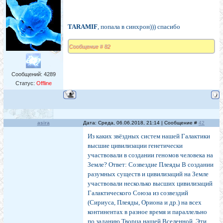
TARAMIF
, попала в синхрон))) спасибо
Сообщение # 82
Сообщений:
4289
Статус:
Offline
asira
Дата: Среда, 06.06.2018, 21:14 | Сообщение #
42
Из каких звёздных систем нашей Галактики
высшие цивилизации генетически
участвовали в создании геномов человека на
Земле? Ответ: Созвездие Плеяды В создании
разумных существ и цивилизаций на Земле
участвовали несколько высших цивилизаций
Галактического Союза из созвездий
(Сириуса, Плеяды, Ориона и др.) на всех
континентах в разное время и параллельно
по заданию Творца нашей Вселенной. Эти