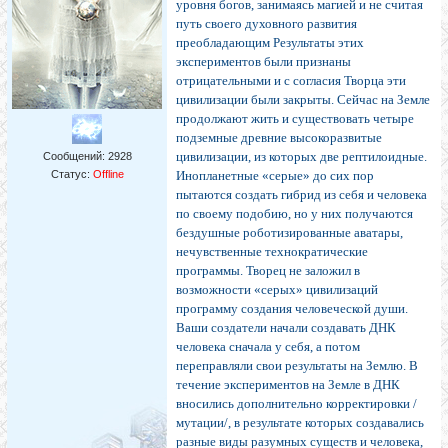
уровня богов, занимаясь магией и не считая
путь своего духовного развития
преобладающим Результаты этих
экспериментов были признаны
отрицательными и с согласия Творца эти
цивилизации были закрыты. Сейчас на Земле
продолжают жить и существовать четыре
подземные древние высокоразвитые
цивилизации, из которых две рептилоидные.
Сообщений:
2928
Статус:
Offline
Инопланетные «серые» до сих пор
пытаются создать гибрид из себя и человека
по своему подобию, но у них получаются
бездушные роботизированные аватары,
нечувственные технократические
программы. Творец не заложил в
возможности «серых» цивилизаций
программу создания человеческой души.
Ваши создатели начали создавать ДНК
человека сначала у себя, а потом
переправляли свои результаты на Землю. В
течение экспериментов на Земле в ДНК
вносились дополнительно корректировки /
мутации/, в результате которых создавались
разные виды разумных существ и человека,