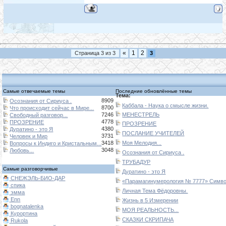
«
1
2
Страница
3
из
3
3
Самые отвечаемые темы
Последние обновлённые темы
Тема:
8909
Осознания от Сириуса .
Каббала - Наука о смысле жизни.
8700
Что происходит сейчас в Мире...
7246
МЕНЕСТРЕЛЬ
Свободный разговор...
4778
ПРОЗРЕНИЕ
ПРОЗРЕНИЕ
4380
Дуратино - это Я
ПОСЛАНИЕ УЧИТЕЛЕЙ
3731
Человек и Мир
3418
Моя Мелодия...
Вопросы к Индиго и Кристальным...
3048
Любовь...
Осознания от Сириуса .
ТРУБАДУР
Самые разговорчивые
Дуратино - это Я
СНЕЖЭЛЬ-БИО-ДАР
«Парамагинумерология № 7777» Символ
спика
Личная Тема Фёдоровны.
эмма
Enn
Жизнь в 5 Измерении
bognatalenka
МОЯ РЕАЛЬНОСТЬ...
Курортина
СКАЗКИ СКРИПАЧА
Rukola