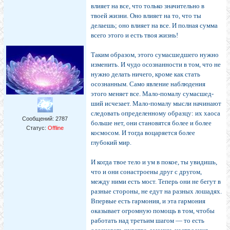
влияет на все, что только значительно в
твоей жизни. Оно влияет на то, что ты
делаешь; оно влияет на все. И полная сумма
всего этого и есть твоя жизнь!
Таким образом, этого сумасшедшего нужно
изме­нить. И чудо осознанности в том, что не
нужно делать ничего, кроме как стать
осознанным. Само явление на­блюдения
этого меняет все. Мало-помалу сумасшед­
ший исчезает. Мало-помалу мысли начинают
следо­вать определенному образцу: их хаоса
Сообщений:
2787
больше нет, они становятся более и более
Статус:
Offline
космосом. И тогда воцаряет­ся более
глубокий мир.
И когда твое тело и ум в покое, ты увидишь,
что и они сонастроены друг с другом,
между ними есть мост. Теперь они не бегут в
разные стороны, не едут на раз­ных лошадях.
Впервые есть гармония, и эта гармония
оказывает огромную помощь в том, чтобы
работать над третьим шагом — то есть