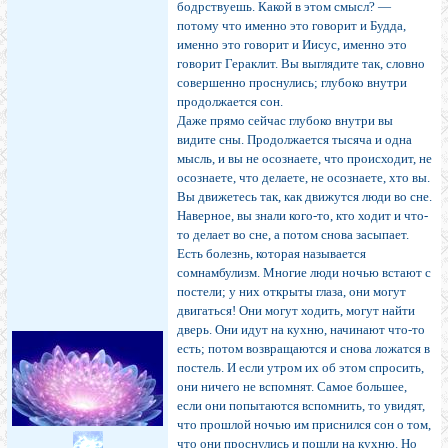
бодрству­ешь. Какой в этом смысл? —
потому что именно это говорит и Будда,
именно это говорит и Иисус, именно это
говорит Гераклит. Вы выглядите так, словно
совер­шенно проснулись; глубоко внутри
продолжается сон.
Даже прямо сейчас глубоко внутри вы
видите сны. Продолжается тысяча и одна
мысль, и вы не осознаете, что происходит, не
осознаете, что делаете, не осознаете, хто вы.
Вы движетесь так, как движутся люди во сне.
Наверное, вы знали кого-то, кто ходит и что-
то дела­ет во сне, а потом снова засыпает.
Есть болезнь, которая называется
сомнамбулизм. Многие люди ночью встают с
постели; у них открыты глаза, они могут
двигаться! Они могут ходить, могут найти
дверь. Они идут на кухню, на­чинают что-то
есть; потом возвращаются и снова ложат­ся в
постель. И если утром их об этом спросить,
они ничего не вспомнят. Самое большее,
если они попытают­ся вспомнить, то увидят,
что прошлой ночью им приснил­ся сон о том,
что они проснулись и пошли на кухню. Но