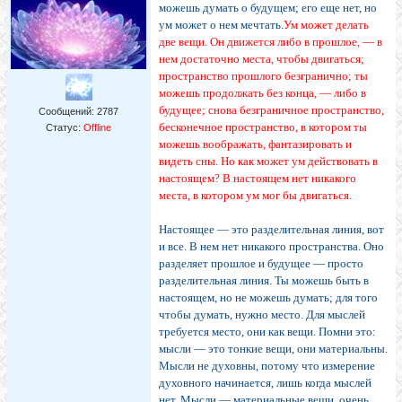
можешь думать о будущем; его еще нет, но
ум может о нем мечтать.
Ум может делать
две вещи. Он движется либо в прошлое, — в
нем доста­точно места, чтобы двигаться;
пространство прошлого безгранично; ты
можешь продолжать без конца, — либо в
будущее; снова безграничное пространство,
Сообщений:
2787
бесконеч­ное пространство, в котором ты
Статус:
Offline
можешь воображать, фантазировать и
видеть сны. Но как может ум действо­вать в
настоящем? В настоящем нет никакого
места, в котором ум мог бы двигаться.
Настоящее — это разделительная линия, вот
и все. В нем нет никакого пространства. Оно
разделяет про­шлое и будущее — просто
разделительная линия. Ты можешь быть в
настоящем, но не можешь думать; для того
чтобы думать, нужно место. Для мыслей
требуется место, они как вещи. Помни это:
мысли — это тонкие вещи, они материальны.
Мысли не духовны, потому что измерение
духовного начинается, лишь когда мыслей
нет. Мысли — материальные вещи, очень