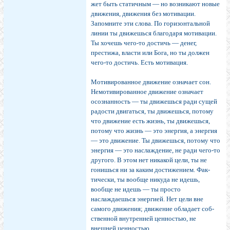
жет быть статичным — но возникают новые
движения, движения без мотивации.
Запомните эти слова. По гори­зонтальной
линии ты движешься благодаря мотивации.
Ты хочешь чего-то достичь — денег,
престижа, власти или Бога, но ты должен
чего-то достичь. Есть мотивация.
Мотивированное движение означает сон.
Немотивиро­ванное движение означает
осознанность — ты движешься ради сущей
радости двигаться, ты движешься, потому
что движение есть жизнь, ты движешься,
потому что жизнь — это энергия, а энер­гия
— это движение. Ты дви­жешься, потому что
энергия — это наслаждение, не ради чего-то
другого. В этом нет ника­кой цели, ты не
гонишься ни за каким достижением. Фак­
тически, ты вообще никуда не идешь,
вообще не идешь — ты просто
наслаждаешься энерги­ей. Нет цели вне
самого дви­жения; движение обладает соб­
ственной внутренней ценнос­тью, не
внешней ценностью.