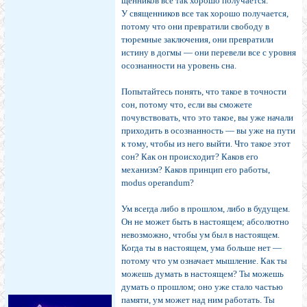
щенников все так хорошо по­лучается.
У священников все так хорошо получается,
потому что они превратили свободу в
тюремные заключения, они превратили
истину в догмы — они перевели все с уровня
осознанности на уровень сна.
Попытайтесь понять, что такое в точности
сон, по­тому что, если вы сможете
почувствовать, что это такое, вы уже начали
приходить в осознанность — вы уже на пути
к тому, чтобы из него выйти. Что такое этот
сон? Как он происходит? Каков его
механизм? Каков прин­цип его работы,
modus operandum?
Ум всегда либо в прошлом, либо в будущем.
Он не может быть в настоящем; абсолютно
невозможно, что­бы ум был в настоящем.
Когда ты в настоящем, ума больше нет —
потому что ум означает мышление. Как ты
можешь думать в настоящем? Ты можешь
думать о прошлом; оно уже стало частью
памяти, ум может над ним работать. Ты