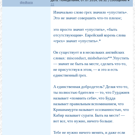
Дата: Понедельник, 07.07.2014, 08:32 | Сообщение #
djedkara
22
Изначально слово грех зна­чило «упустить».
Это не зна­чит совершить что-то плохое;
это просто значит «упустить», «быть
отсутствующим». Ев­рейский корень слова
«грех» значит «упустить».*
Он существует и в не­скольких английских
словах: misconduct, misbehavior**.Упустить
— значит не быть на месте, сделать что-то,
не присутствуя в этом, — и это и есть
единственный грех.
А единственная добродетель? Делая что-то,
ты полно­стью бдителен — то, что Гурджиев
называет «помнить себя», что Будда
называет правильным вспоминанием, что
Кришнамурти называет осознанностью, что
Кабир называет сурати. Быть на месте! —
вот все, что нужно, ничего больше.
Тебе не нужно ничего менять, и даже если