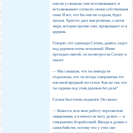
они ни услышали, они истолковывают, и
истолковы­вают согласно своим собственным
снам. И все, что бы они ни создали, будет
грехом. Христос дает вам рели­гию, а затем
люди, которые крепко спят, превращают ее в
церковь.
Говорят, что однажды Сатана, дьявол, сидел
под дере­вом очень печальный. Мимо
проходил святой; он по­смотрел на Сатану и
сказал:
— Мы слышали, что ты никогда не
отдыхаешь, что ты всегда совершаешь тот
или иной вредный поступок. Как же так, что
ты сидишь под этим деревом без дела?
Сатана был очень подавлен. Он сказал:
— Кажется, всю мою ра­боту перехватили
священники, и я ничего не могу делать — я
совершенно безработный. Иногда я думаю о
самоубий­стве, потому что у этих свя­