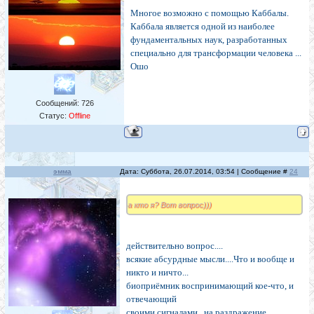
Многое возможно с помощью Каббалы.
Каббала является одной из наиболее
фундаментальных наук, разработанных
специально для трансформации человека ...
Ошо
Сообщений:
726
Статус:
Offline
эмма
Дата: Суббота, 26.07.2014, 03:54 | Сообщение #
24
а кто я? Вот вопрос)))
действительно вопрос....
всякие абсурдные мысли....Что и вообще и
никто и ничто...
биоприёмник воспринимающий кое-что, и
отвечающий
своими сигналами...на раздражение...