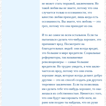
не может стать тюрьмой, заключе­нием. Но
такой любви вы не знаете, потому что она
случается только в осознанности; это
качество любви приходит, лишь когда есть
осознанность. Вы знаете, что любовь — это
грех, потому что она приходит из сна.
И то же самое во всем остальном. Если ты
пытаешься сделать что-нибудь хорошее, это
причиняет вред. Посмот­рите на
благодетельных людей: они всегда вредят,
это боль­шие в мире вредители. Социальные
реформаторы, так на­зываемые
революционеры — самые большие
вредители. Но трудно увидеть, в чем заклю­
чается их вред, потому что они очень
хорошие люди, которые всегда делают добро
другим — это их способ создать для дру­гого
тюремное заключение. Если ты позволишь
им сделать тебе что-нибудь хорошее, то ока­
жешься их собственностью. Начнется с того,
что они будут массировать тебе ноги, но
рано или поздно ты найдешь, что их руки