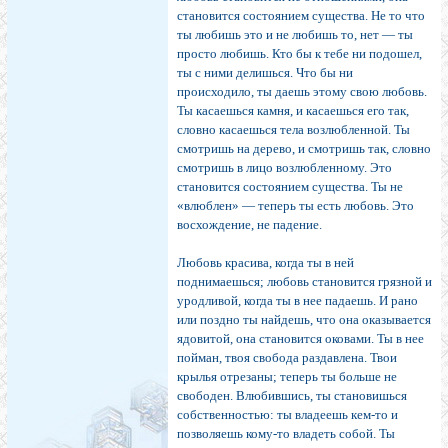
становится со­стоянием существа. Не то что
ты любишь это и не любишь то, нет — ты
просто любишь. Кто бы к тебе ни подошел,
ты с ними делишься. Что бы ни
происходило, ты даешь этому свою любовь.
Ты касаешься камня, и касаешься его так,
словно касаешься тела возлюблен­ной. Ты
смотришь на дерево, и смотришь так, словно
смотришь в лицо возлюбленному. Это
становится со­стоянием существа. Ты не
«влюблен» — теперь ты есть любовь. Это
восхождение, не падение.
Любовь красива, когда ты в ней
поднимаешься; лю­бовь становится грязной и
уродливой, когда ты в нее падаешь. И рано
или поздно ты найдешь, что она оказы­вается
ядовитой, она становится оковами. Ты в нее
пой­ман, твоя свобода раздавлена. Твои
крылья отрезаны; те­перь ты больше не
свободен. Влюбившись, ты стано­вишься
собственностью: ты владеешь кем-то и
позволя­ешь кому-то владеть собой. Ты