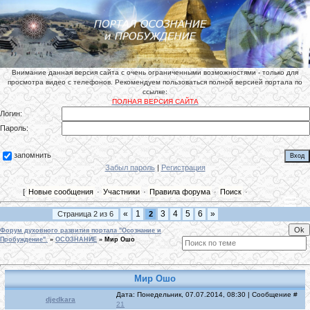
Внимание данная версия сайта с очень ограниченными возможностями - только для
просмотра видео с телефонов. Рекомендуем пользоваться полной версией портала по
ссылке:
ПОЛНАЯ ВЕРСИЯ САЙТА
Логин:
Пароль:
запомнить
Забыл пароль
|
Регистрация
[
Новые сообщения
·
Участники
·
Правила форума
·
Поиск
·
«
1
3
4
5
6
»
Страница
2
из
6
2
Форум духовного развития портала "Осознание и
Пробуждение".
»
ОСОЗНАНИЕ
»
Мир Ошо
Мир Ошо
Дата: Понедельник, 07.07.2014, 08:30 | Сообщение #
djedkara
21