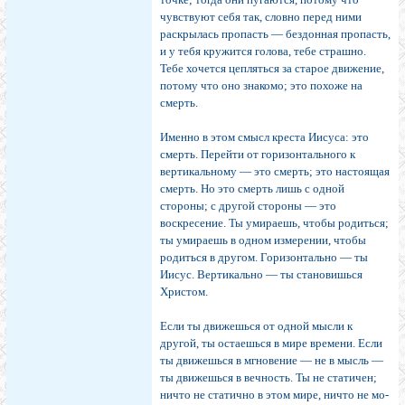
чувствуют себя так, словно перед ними
раскрылась про­пасть — бездонная пропасть,
и у тебя кружится голова, тебе страшно.
Тебе хочется цепляться за старое движение,
потому что оно знакомо; это похоже на
смерть.
Именно в этом смысл креста Иисуса: это
смерть. Перейти от горизонтального к
вертикальному — это смерть; это настоящая
смерть. Но это смерть лишь с одной
стороны; с другой стороны — это
воскресение. Ты умираешь, чтобы родиться;
ты умираешь в одном измерении, чтобы
родиться в другом. Горизонтально — ты
Иисус. Вертикально — ты становишься
Христом.
Если ты движешься от одной мысли к
другой, ты остаешься в мире времени. Если
ты движешься в мгно­вение — не в мысль —
ты движешься в вечность. Ты не статичен;
ничто не статично в этом мире, ничто не мо­