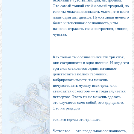
осознавать чувства, эмоции, настроения.
Это самый тонкий слой и самый трудный, но
если ты можешь осознавать мысли, это всего
лишь один шаг дальше. Нужна лишь немного
более интен­сивная осознанность, и ты
начнешь отражать свои на­строения, эмоции,
чувства.
Как только ты осознаешь все эти три слоя,
они со­единяются в одно явление. И когда эти
три слоя стано­вятся одним, начинают
действовать в полной гармонии,
вибрировать вместе, ты можешь
почувствовать музыку всех трех: они
становятся оркестром — и тогда случа­ется
четвертое. Этого ты не можешь сделать —
это случается само собой, это дар целого.
Это награда для
тех, кто сделал эти три шага.
Четвертое — это предельная осознанность,