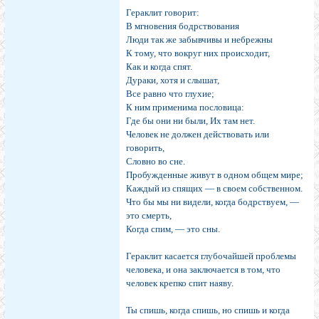
Гераклит говорит:
В мгновения бодрствования
Люди так же забывчивы и небрежны
К тому, что вокруг них происходит,
Как и когда спят.
Дураки, хотя и слышат,
Все равно что глухие;
К ним применима пословица:
Где бы они ни были, Их там нет.
Человек не должен действовать или
говорить,
Словно во сне.
Пробужденные живут в одном общем мире;
Каждый из спящих — в своем собственном.
Что бы мы ни видели, когда бодрствуем, —
это смерть,
Когда спим, — это сны.
Гераклит касается глубочайшей проблемы
человека, и она заключается в том, что
человек крепко спит наяву.
Ты спишь, когда спишь, но спишь и когда