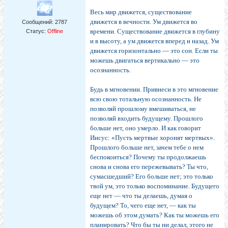
Весь мир движется, существование
движется в веч­ности. Ум движется во
Сообщений:
2787
времени. Существование дви­жется в глубину
Статус:
Offline
и в высоту, а ум движется вперед и назад. Ум
движется горизонтально — это сон. Если ты
можешь двигаться вертикально — это
осознанность.
Будь в мгновении. Привнеси в это мгновение
всю свою тотальную осознанность. Не
позволяй прошлому вмешиваться, не
позволяй входить будущему. Прошлого
больше нет, оно умерло. И как говорит
Иисус: «Пусть мертвые хоронят мертвых».
Прошлого больше нет, зачем тебе о нем
беспокоиться? Почему ты продолжаешь
снова и снова его пережевывать? Ты что,
сумасшедший? Его больше нет; это только
твой ум, это только воспоминание. Будущего
еще нет — что ты делаешь, думая о
будущем? То, чего еще нет, — как ты
можешь об этом думать? Как ты можешь его
планировать? Что бы ты ни делал, этого не