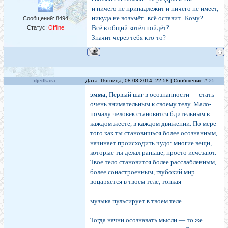
и ничего не принадлежит и ничего не имеет,
никуда не возьмёт...всё оставит...Кому?
Сообщений:
8494
Всё в общий котёл пойдёт?
Статус:
Offline
Значит через тебя кто-то?
djedkara
Дата: Пятница, 08.08.2014, 22:58 | Сообщение #
25
эмма
, Первый шаг в осознанно­сти — стать
очень вниматель­ным к своему телу. Мало-
по­малу человек становится бдительным в
каждом жесте, в каждом движении. По мере
того как ты становишься более осознанным,
начинает происходить чудо: многие вещи,
которые ты делал раньше, просто исчезают.
Твое тело становится более расслабленным,
более сонастроенным, глубокий мир
воцаряется в твоем теле, тонкая
музыка пульсирует в твоем теле.
Тогда начни осознавать мысли — то же