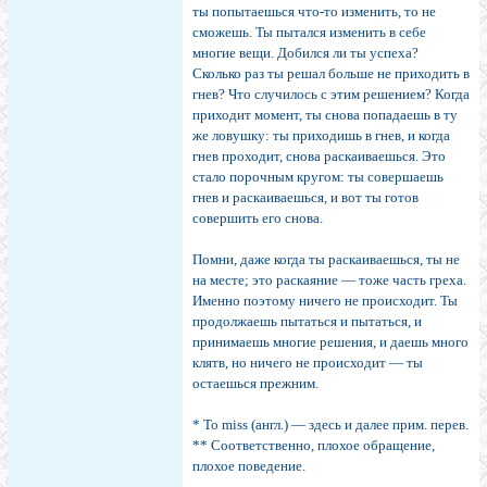
ты попы­таешься что-то изменить, то не
сможешь. Ты пытался изменить в себе
многие вещи. Добился ли ты успеха?
Сколько раз ты решал больше не приходить в
гнев? Что случилось с этим решением? Когда
приходит момент, ты снова попадаешь в ту
же ловушку: ты приходишь в гнев, и когда
гнев проходит, снова раскаиваешься. Это
стало порочным кругом: ты совершаешь
гнев и раскаи­ваешься, и вот ты готов
совершить его снова.
Помни, даже когда ты раскаиваешься, ты не
на мес­те; это раскаяние — тоже часть греха.
Именно поэтому ничего не происходит. Ты
продолжаешь пытаться и пы­таться, и
принимаешь многие решения, и даешь много
клятв, но ничего не происходит — ты
остаешься прежним.
* То miss (англ.) — здесь и далее прим. перев.
** Соответственно, плохое обращение,
плохое поведение.