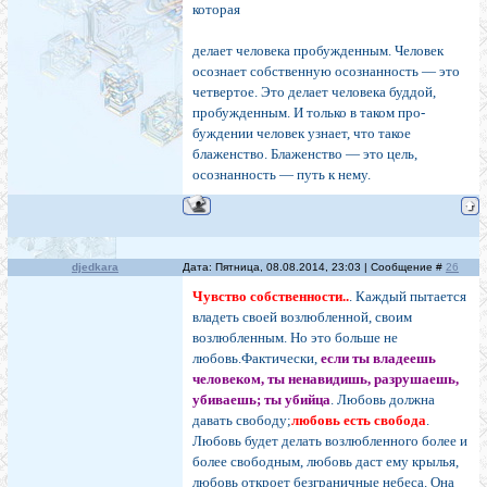
которая
делает человека пробужденным. Человек
осознает соб­ственную осознанность — это
четвертое. Это делает человека буддой,
пробужденным. И только в таком про­
буждении человек узнает, что такое
блаженство. Бла­женство — это цель,
осознанность — путь к нему.
djedkara
Дата: Пятница, 08.08.2014, 23:03 | Сообщение #
26
Чувство собственности..
. Каждый пытается
владеть своей возлюбленной, своим
возлюбленным. Но это больше не
любовь.Фактически,
если ты владеешь
человеком, ты ненавидишь, разрушаешь,
убиваешь; ты убийца
. Любовь должна
давать свободу;
любовь есть свобода
.
Любовь будет делать возлюбленного более и
более сво­бодным, любовь даст ему крылья,
любовь откроет безгра­ничные небеса. Она