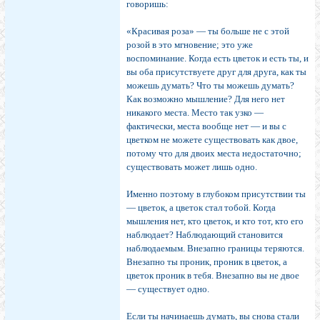
говоришь:
«Красивая роза» — ты больше не с этой
розой в это мгновение; это уже
воспоминание. Когда есть цветок и есть ты, и
вы оба присутствуете друг для друга, как ты
можешь думать? Что ты можешь думать?
Как возможно мышление? Для него нет
никакого места. Место так узко —
фактически, места вообще нет — и вы с
цвет­ком не можете существовать как двое,
потому что для двоих места недостаточно;
существовать может лишь одно.
Именно поэтому в глубоком присутствии ты
— цве­ток, а цветок стал тобой. Когда
мышления нет, кто цве­ток, и кто тот, кто его
наблюдает? Наблюдающий стано­вится
наблюдаемым. Внезапно границы теряются.
Вне­запно ты проник, проник в цветок, а
цветок проник в тебя. Внезапно вы не двое
— существует одно.
Если ты начинаешь думать, вы снова стали