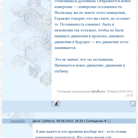
становишься духовным. Открывается новое
измерение — измерение осознанности.
Поскольку вы не знаете этого измерения,
Гераклит говорит, что вы спите, не осознае­
те. Осознанность означает: быть в
мгновении так то­тально, чтобы не было
никакого движения в прошлое, никакого
движения в будущее — все движение оста­
навливается.
Это не значит, что ты застываешь.
Начинается но­вое движение, движение в
глубину.
djedkara
Сообщение отредактировал
-
Пятница, 08.08.2014,
23:30
Anton333
Дата: Суббота, 09.08.2014, 16:33 | Сообщение #
27
А мне кажется что времени вообще нет - есть только
изменение параметров. Что такое время для