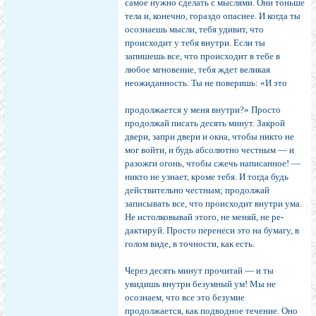
самое нуж­но сделать с мыслями. Они тоньше
тела и, конечно, го­раздо опаснее. И когда ты
осознаешь мысли, тебя удивит, что
происходит у тебя внутри. Если ты
запишешь все, что происходит в тебе в
любое мгновение, тебя ждет великая
неожиданность. Ты не поверишь: «И это
продолжается у меня внутри?» Просто
продолжай писать де­сять минут. Закрой
двери, за­при двери и окна, чтобы ни­кто не
мог войти, и будь абсо­лютно честным — и
разожги огонь, чтобы сжечь написан­ное! —
никто не узнает, кро­ме тебя. И тогда будь
дейст­вительно честным; продолжай
записывать все, что происхо­дит внутри ума.
Не истолко­вывай этого, не меняй, не ре­
дактируй. Просто перенеси это на бумагу, в
голом виде, в точности, как есть.
Через десять минут прочитай — и ты
увидишь вну­три безумный ум! Мы не
осознаем, что все это безумие
продолжается, как подводное течение. Оно