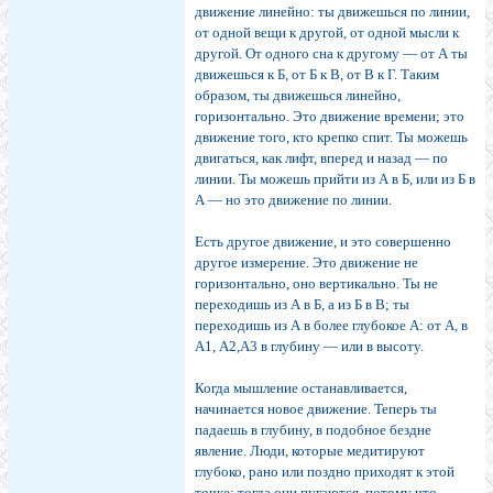
движение линейно: ты движешься по линии,
от одной вещи к другой, от одной мысли к
другой. От одного сна к другому — от А ты
движешься к Б, от Б к В, от В к Г. Таким
образом, ты движешься линейно,
горизонтально. Это движение времени; это
дви­жение того, кто крепко спит. Ты можешь
двигаться, как лифт, вперед и назад — по
линии. Ты можешь прийти из А в Б, или из Б в
А — но это движение по линии.
Есть другое движение, и это совершенно
другое из­мерение. Это движение не
горизонтально, оно верти­кально. Ты не
переходишь из А в Б, а из Б в В; ты
переходишь из А в более глубокое А: от А, в
A1, А2,А3 в глубину — или в высоту.
Когда мышление останав­ливается,
начинается новое движение. Теперь ты
падаешь в глубину, в подобное бездне
явление. Люди, которые меди­тируют
глубоко, рано или по­здно приходят к этой
точке; тогда они пугаются, потому что