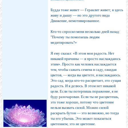
Будда тоже живет — Ге­раклит живет; я здесь
живу и дышу — но это другого вида
Движение, немотивированное.
Кто-то спросил меня несколько дней назад:
"Почему ты помогаешь людям
медитировать?»
Я ему сказал: «В этом моя радость. Нет
никакой причины — я просто наслаждаюсь
этим». Просто как человек наслаждается
тем, чтобы сажать семена в саду, ожидая
цветов, — когда вы цветете, я наслаждаюсь.
Это сад; когда кто-то расцветает, это сущая
радость. И я делюсь. В этом нет никакой
цели. Если ты потерпишь поражение, я не
буду разочарован. Если ты не расцве­тешь,
это тоже хорошо, потому что цветение
нельзя вы­звать силой. Можно силой
раскрыть бутон — это воз­можно, но тогда
ты его убьешь. Это может показаться
цветением; это не цветение.