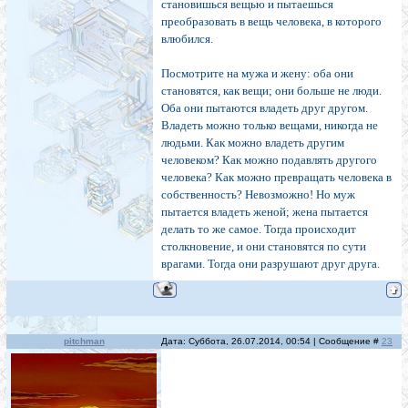
становишься вещью и пытаешься
преобразовать в вещь человека, в которого
влюбился.
Посмотрите на мужа и жену: оба они
становятся, как вещи; они больше не люди.
Оба они пытаются вла­деть друг другом.
Владеть можно только вещами, никог­да не
людьми. Как можно владеть другим
человеком? Как можно подавлять другого
человека? Как можно пре­вращать человека в
собственность? Невозможно! Но муж
пытается владеть женой; жена пытается
делать то же самое. Тогда происходит
столкновение, и они становят­ся по сути
врагами. Тогда они разрушают друг друга.
pitchman
Дата: Суббота, 26.07.2014, 00:54 | Сообщение #
23