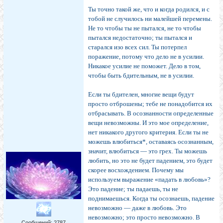
Ты точно такой же, что и когда родился, и с
тобой не случилось ни малейшей пере­мены.
Не то чтобы ты не пы­тался, не то чтобы
пытался недостаточно; ты пытался и
старался изо всех сил. Ты по­терпел
поражение, потому что дело не в усилии.
Никакое усилие не поможет. Дело в том,
чтобы быть бдительным, не в усилии.
Если ты бдителен, многие вещи будут
просто отбро­шены; тебе не понадобится их
отбрасывать. В осознан­ности определенные
вещи невозможны. И это мое оп­ределение,
нет никакого другого критерия. Если ты не
можешь влюбиться*, оставаясь осознанным,
значит, влю­биться — это грех. Ты можешь
любить, но это не будет падением, это будет
скорее восхождением. Почему мы
используем выражение «падать в любовь»?
Это паде­ние; ты падаешь, ты не
поднимаешься. Когда ты осо­знаешь, падение
невозможно — даже в любовь. Это
невозможно; это просто невозможно. В
Сообщений:
2787