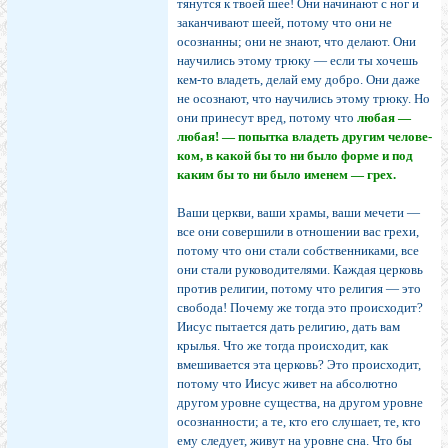
тянутся к твоей шее! Они начинают с ног и
заканчивают шеей, потому что они не
осознанны; они не знают, что делают. Они
научились этому трюку — если ты хочешь
кем-то владеть, делай ему добро. Они даже
не осознают, что научились этому трюку. Но
они принесут вред, потому что
любая —
любая! — попытка владеть другим челове­
ком, в какой бы то ни было форме и под
каким бы то ни было именем — грех.
Ваши церкви, ваши храмы, ваши мечети —
все они совершили в отношении вас грехи,
потому что они ста­ли собственниками, все
они стали руководителями. Каж­дая церковь
против религии, потому что религия — это
свобода! Почему же тогда это происходит?
Иисус пыта­ется дать религию, дать вам
крылья. Что же тогда про­исходит, как
вмешивается эта церковь? Это происходит,
потому что Иисус живет на абсолютно
другом уровне существа, на другом уровне
осознанности; а те, кто его слушает, те, кто
ему следует, живут на уровне сна. Что бы