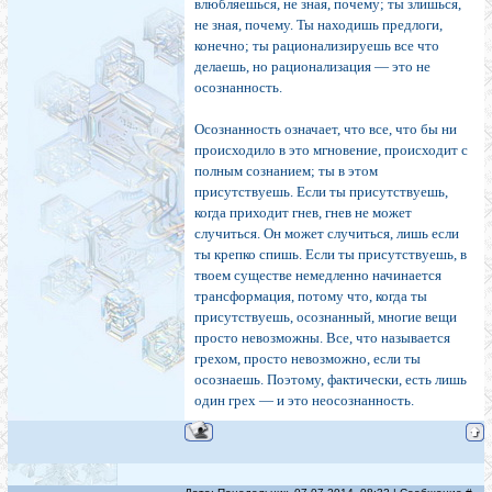
влюбляешься, не зная, почему; ты злишься,
не зная, почему. Ты нахо­дишь предлоги,
конечно; ты рационализируешь все что
делаешь, но рационализация — это не
осознанность.
Осознанность означает, что все, что бы ни
происхо­дило в это мгновение, происходит с
полным сознани­ем; ты в этом
присутствуешь. Если ты присутствуешь,
когда приходит гнев, гнев не может
случиться. Он мо­жет случиться, лишь если
ты крепко спишь. Если ты при­сутствуешь, в
твоем сущест­ве немедленно начинается
трансформация, потому что, когда ты
присутствуешь, осо­знанный, многие вещи
просто невозможны. Все, что называ­ется
грехом, просто невозмож­но, если ты
осознаешь. Поэто­му, фактически, есть лишь
один грех — и это неосознанность.