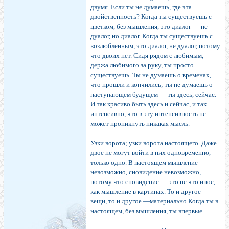
двумя. Если ты не думаешь, где эта
двойственность? Когда ты существуешь с
цветком, без мышления, это диалог — не
дуалог, но диалог. Когда ты существуешь с
возлюблен­ным, это диалог, не дуалог, потому
что двоих нет. Сидя рядом с любимым,
держа любимого за руку, ты просто
существуешь. Ты не думаешь о временах,
что прошли и кончились; ты не думаешь о
наступающем будущем — ты здесь, сейчас.
И так красиво быть здесь и сейчас, и так
интенсивно, что в эту интенсивность не
может про­никнуть никакая мысль.
Узки ворота; узки ворота настоящего. Даже
двое не могут войти в них одновременно,
только одно. В насто­ящем мышление
невозможно, сновидение невозможно,
потому что сновидение — это не что иное,
как мышление в картинах. То и другое —
вещи, то и другое —материально.Когда ты в
настоящем, без мышления, ты впервые