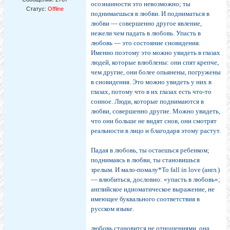
осознанности это невозможно; ты
Статус:
Offline
поднимаешься в любви. И подни­маться в
любви — совершенно другое явление,
нежели чем падать в любовь. Упасть в
любовь — это состоя­ние сновидения.
Именно поэтому это можно увидеть в глазах
людей, которые влюблены: они спят крепче,
чем другие, они более опьянены, погружены
в сновидения. Это можно увидеть у них в
глазах, потому что в их глазах есть что-то
сонное. Люди, которые поднимаются в
любви, совершенно другие. Можно увидеть,
что они больше не видят снов, они смотрят
реальности в лицо и благодаря этому растут.
Падая в любовь, ты остаешься ребенком;
поднима­ясь в любви, ты становишься
зрелым. И мало-помалу*То fall in love (англ.)
— влюбиться, дословно: «упасть в лю­бовь»;
английское идиоматическое выражение, не
имеющее бук­вального соответствия в
русском языке.
любовь становится не отношениями, она