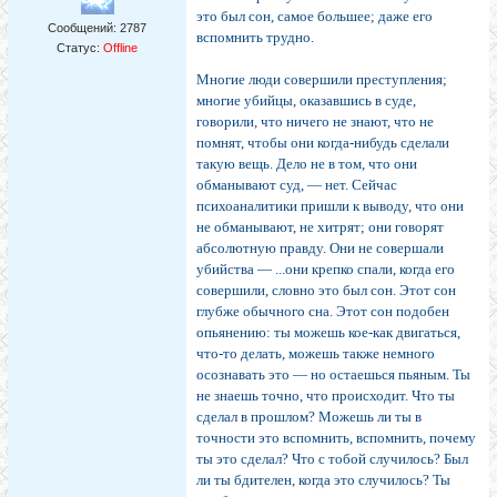
это был сон, самое большее; даже его
Сообщений:
2787
вспомнить трудно.
Статус:
Offline
Многие люди совершили преступления;
многие убий­цы, оказавшись в суде,
говорили, что ничего не знают, что не
помнят, чтобы они когда-нибудь сделали
такую вещь. Дело не в том, что они
обманывают суд, — нет. Сейчас
психоаналитики пришли к выводу, что они
не обманывают, не хитрят; они говорят
абсолютную прав­ду. Они не совершали
убийства — ...они крепко спали, когда его
совершили, словно это был сон. Этот сон
глуб­же обычного сна. Этот сон подобен
опьянению: ты мо­жешь кое-как двигаться,
что-то делать, можешь также немного
осознавать это — но остаешься пьяным. Ты
не знаешь точно, что происходит. Что ты
сделал в про­шлом? Можешь ли ты в
точности это вспомнить, вспом­нить, почему
ты это сделал? Что с тобой случилось? Был
ли ты бдителен, когда это случилось? Ты