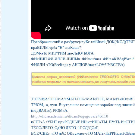
Преображенский о раз!рухе(/руКе тайИной ДОК(/КОД)ТРИ
праВИЛЫ трёх "Н" знаКешь?
ДОМ-эТо МИР/РИМ лю-ЛьЮ+БОГА.
ФИкЛИП ФИ-ИЛЛИ-ЛИПЫч. ФИлин/нил. ФИ в аКВАдРАте!!
ФИЛЛИ-эТО(Feelings у АНГЛОВ/наг+LOV:ЧУВСТВА).
Цитата страж_вселенной ()ФИзическое ТЕЛО/ЛЕТО О!бёрТКА(
создание тюрьмы- не только наказать,но и научить:посиди и по
ТЮРьМА/ТРЮМА/сМАТЬРЮ/сМАТеРЬЮ, МАТеРЬеЮ=зВЕ
ТРЮМ, -а, муж. Внутреннее помещение корабля под нижней 
(подВАЛьс). РЮМкА.
http://dic.academic.ru/dic.nsf/ogegova/246110
кЛЕТкА гУБИТ приРОДНЫЕ ИНьстИНЬкТЫ. ПУсТЬ ИнСТИНк
ТЕЛО/ЛЕТО. ОдНО ЛЕТО=1ГОД/ДОлГ.
ВСЕ/СВЕт чТО нАС ОКружает-эТО МАТь-ТЕРРИалиЗОВанн