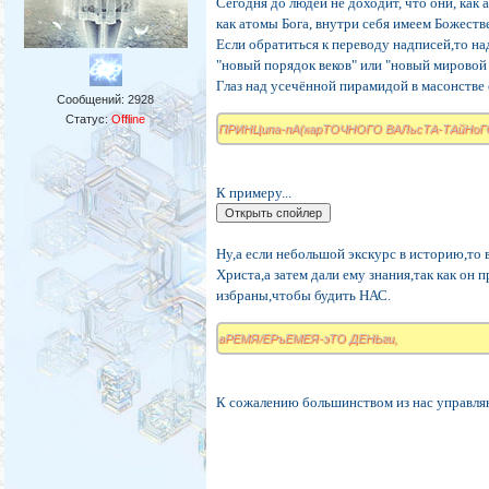
Сегодня до людей не доходит, что они, как
как атомы Бога, внутри себя имеем Божеств
Если обратиться к переводу надписей,то над
"новый порядок веков" или "новый мировой
Глаз над усечённой пирамидой в масонстве 
Сообщений:
2928
Статус:
Offline
ПРИНЦипа-пА(карТОЧНОГО ВАЛьсТА-ТАйНоГ
К примеру...
Ну,а если небольшой экскурс в историю,т
Христа,а затем дали ему знания,так как он
избраны,чтобы будить НАС.
вРЕМЯ/ЕРъЕМЕЯ-эТО ДЕНЬги,
К сожалению большинством из нас управляют