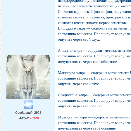
неоднородности, уплотнение и дифференци
первичные элементы трансформаций качеств
Согласно ведической философии, окружающ
возникает изнутри человека, проецируясь из
являются вместилищами первоэлементов:
Вишуддха-чакра — содержит метаэлемент Э
состоянию вещества. Проецирует вокруг че
ощутить через свой слух.
Анахата-чакра — содержит метаэлемент Воз
состоянию вещества. Проецирует вокруг че
почувствовать через своё обоняние
Манипура-чакра — содержит метаэлемент В
состоянию вещества. Проецирует вокруг че
ощутить через свой вкус
Свадистана-чакра — содержит метаэлемент
состоянию вещества. Проецирует вокруг че
ощутить через своё зрение
Сообщений:
2928
Муладхара-чакра — содержит метаэлемент 
Статус:
Offline
состоянию вещества. Проецирует вокруг че
почувствовать через своё осязание