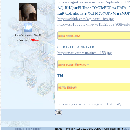
http://magnitiza.ru/wp-content/uploads/20
АД+ВИДжжЕННие эТО ОТсВЕД на ПАРА--
КаК СоВмЕсТить ФОРМУ/ФОРУМ и аМОР
http://svklub.com/wp-cont....izn.jpg
http://cs613523.vk.me/v613523059/96ff/qsJ
Сообщений:
3766
пока есть Мы
Статус:
Offline
СЛИТтТЕЛИ/ЛЕТтТИ
http://motivators.ru/sites....158.jpg
пока есть Мы+сли =
ТЫ
есть Время
http://t2.gstatic.com/images?....D76ieWy
страж_вселенной
Дата: Четверг, 12.03.2015, 00:00 | Сообщение #
228