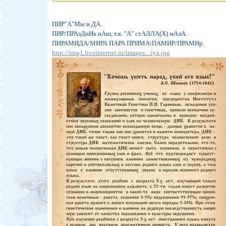
ПИР"А"Мы и ДА.
ПИР/ПРАзДнИк нАш, т.к. "А" стАЛЛА(Х) мАлА.
ПИРАМИДА/МИРА ПАРА ПРИМА\ПАМИР/ПРАМИр.
http://img1.liveinternet.ru/images....iya.jpg