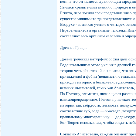
нем; и что он является хранилищем зароды
Являясь хранителями знаний о природе и 
Египта, переносили свои представления о п
существовавшими тогда представлениями о 
Воздухе - возникло учение о четырех осно
Первоэлементов в организме человека. Имен
составляют весь организм человека и опред
Древняя Греция
Древнегреческая натурфилософия дала осно
Родоначальником этого учения в древней г
теорию четырёх стихий, он считал, что эл
притяжения) и фобии (ненависти, отталкива
приводят материю в бесконечное движение
великих мыслителей, таких как Аристотель,
По Платону, элементы, являющиеся различ
взаимопревращениям. Платон привлекал гео
материи, как твёрдость, плавкость, воздухо
соответствие куб, воде — икосаэдр, возду
правильному многограннику — додекаэдру, 
Бог-Творец использовал, чтобы создать неб
Согласно Аристотелю, каждый элемент пре