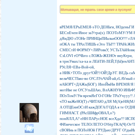
Мотивация, не трать свое время в пустую!
вРЕМЯ/ЕРъЕМЕЯ-эТО ДЕНЬги, НОденьГИ 
БЕСпЕчен-Иное заУтра(х). ПОЭТоМУ/УМ 
дЯиДЮ эТОНе ПРИНЦиПИальнООО!!!! гЛ
пОКА ты ТРАхТИШЬ еЭго ТЫ!!! ТРАНсЖИ
СМЕСтИ ФОРМУ+ЛИРовкУ, УСТьТАйНовку-
СзLOVI тО!ЧЬто сЛОЖЬ-ЖЕНОт внуКтри,
в трюУмах/ха-ха и ЛЕйТИ-ЛЕЙ,Т(Ы)енАНТ
РУсЛЯ+ЕВа-Вой-ой,
а НИК+ТОТо друг!ОЙ!!/ОЙ!ДрУГ. ВЕДь с
велиЧЕСТЬво-во О!СЛУхЧАЙ-ай,гLAVный 
нАБОРТ+ДАЖь(БОГ). ИпоЙмНи ВРЕМЯ/Я М
мотИве не О!СУтьШАю, ВлАЖНУЮ ИНЬФ
ПОэТомУ/Ум времЯеГО-ГОНе ТРаУчууу!!
чТО ваЖеНО(Т) сЧИТАЮ дЛЯ М(А)еНЯ(
А ОТЦЕннОСтИ кажДОГА/ГОДА я те О!Д
ГИМНАСТ. (РАсШИфрОВАЛ,о?)
понЯЛЛ,А? еНН ПАРусНОЕ всеХда!!! ИСПО
ФИзическое ТЕЛО/ЛЕТО О!бёрТКА(Ч) От!
сВОИнь и ПОЛоНОй ГРУДью/ДРУГ О!дыИ