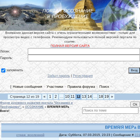
Внимание данная версия сайта с очень ограниченными возможностями - только для
просмотра видео с телефонов. Рекомендуем пользоваться полной версией портала по
ссылке:
ПОЛНАЯ ВЕРСИЯ САЙТА
Логин:
Пароль:
запомнить
Забыл пароль
|
Регистрация
[
Новые сообщения
·
Участники
·
Правила форума
·
Поиск
·
«
1
2
…
10
11
13
14
…
18
19
»
Страница
12
из
19
12
Форум духовного развития портала "Осознание и
Пробуждение".
»
ОСОЗНАНИЕ
»
ВРЕМЯ/Я МЕРа
Всего!
ВРЕМЯ/Я МЕРа В
страж_вселенной
Дата: Суббота, 07.03.2015, 23:23 | Сообщение #
22