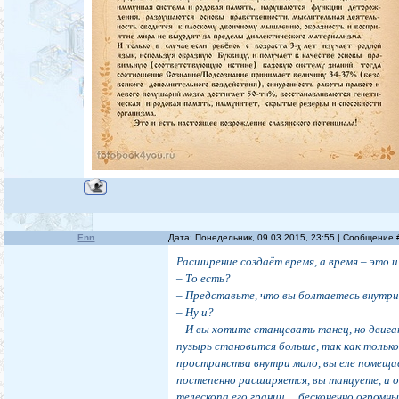
Enn
Дата: Понедельник, 09.03.2015, 23:55 | Сообщение
Расширение создаёт время, а время – это 
– То есть?
– Представьте, что вы болтаетесь внутр
– Ну и?
– И вы хотите станцевать танец, но двиг
пузырь становится больше, так как тольк
пространства внутри мало, вы еле помеща
постепенно расширяется, вы танцуете, и 
телескопа его границ… бесконечно огромн