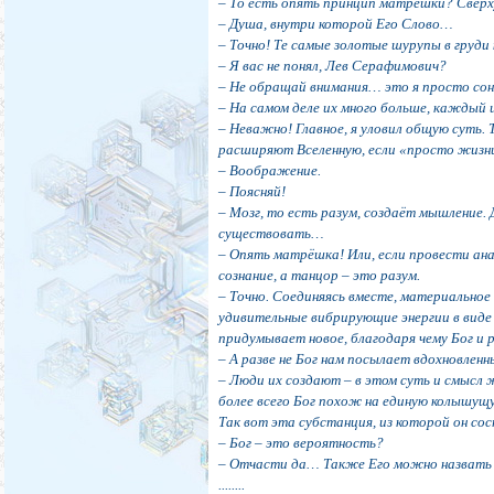
– То есть опять принцип матрёшки? Сверх
– Душа, внутри которой Его Слово…
– Точно! Те самые золотые шурупы в груди 
– Я вас не понял, Лев Серафимович?
– Не обращай внимания… это я просто сон 
– На самом деле их много больше, каждый 
– Неважно! Главное, я уловил общую суть. 
расширяют Вселенную, если «просто жизн
– Воображение.
– Поясняй!
– Мозг, то есть разум, создаёт мышление.
существовать…
– Опять матрёшка! Или, если провести ан
сознание, а танцор – это разум.
– Точно. Соединяясь вместе, материальное 
удивительные вибрирующие энергии в виде
придумывает новое, благодаря чему Бог 
– А разве не Бог нам посылает вдохновлен
– Люди их создают – в этом суть и смысл 
более всего Бог похож на единую колышу
Так вот эта субстанция, из которой он с
– Бог – это вероятность?
– Отчасти да… Также Его можно назват
........