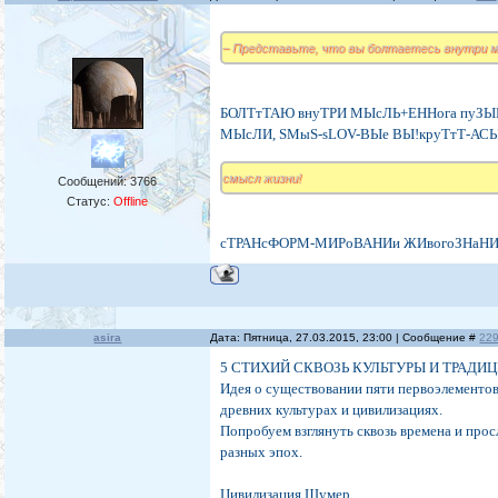
– Представьте, что вы болтаетесь внутри 
БОЛТтТАЮ внуТРИ МЫсЛЬ+ЕННога пуЗЫ
МЫсЛИ, SMыS-sLOV-ВЫе ВЫ!круТтТ-АС
смысл жизни!
Сообщений:
3766
Статус:
Offline
сТРАНсФОРМ-МИРоВАНИи ЖИвогоЗНаНИ
asira
Дата: Пятница, 27.03.2015, 23:00 | Сообщение #
22
5 СТИХИЙ СКВОЗЬ КУЛЬТУРЫ И ТРАДИ
Идея о существовании пяти первоэлементов,
древних культурах и цивилизациях.
Попробуем взглянуть сквозь времена и прос
разных эпох.
Цивилизация Шумер