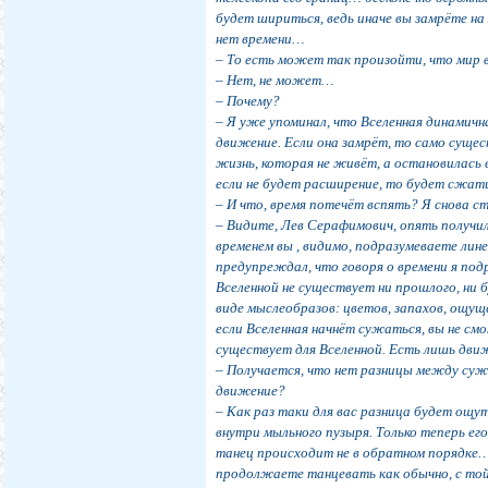
будет шириться, ведь иначе вы замрёте на
нет времени…
– То есть может так произойти, что мир 
– Нет, не может…
– Почему?
– Я уже упоминал, что Вселенная динамичн
движение. Если она замрёт, то само сущес
жизнь, которая не живёт, а остановилась
если не будет расширение, то будет сжат
– И что, время потечёт вспять? Я снова 
– Видите, Лев Серафимович, опять получил
временем вы , видимо, подразумеваете лин
предупреждал, что говоря о времени я по
Вселенной не существует ни прошлого, ни 
виде мыслеобразов: цветов, запахов, ощущ
если Вселенная начнёт сужаться, вы не см
существует для Вселенной. Есть лишь движ
– Получается, что нет разницы между суже
движение?
– Как раз таки для вас разница будет ощ
внутри мыльного пузыря. Только теперь е
танец происходит не в обратном порядке…
продолжаете танцевать как обычно, с той