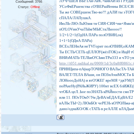
ЛУЧ+ШЕЯ ВЫ!ТАй-АЙС+кивАЙ из ГРУДИ/
Сообщений:
3766
УСоФвЕРшенства сО!ВЕРшИенны ВСЕ/СВ
Статус:
Offline
Ты же СОВЕршенсТво-во!!! дАЛИ ты эТО
сПАЛА/ЛАПушкА.
ИюЛЬ-ЛЮ-ЛьЮзия тя СИЯ-СИЯ+ни+Ями/и
пО!LOVинУчаТЫм/МЫСтаЛЬоооо!!
1/2+1/2=1(ОдНА ПАРа полО!ВИН,ок)
1+1=1(ОДнА ПАРа)
ВСЕхЛЕНнАя неTVГорит полО!ВИН,оКАМ
Ты ЕСТЬ/СЕТЬ цЕЛЛОУ(жёлТОК) и ИщИ тО
ВНИзМАТЬ-ТЕЛЬнО!СЬмоТРи333 и чТО ув
http://i051.radikal.ru/0909/1d/3c0a8ff0861c.
ПРИНЦипа-пА(карТОЧНОГО ВАЛьсТА-ТА
ВАЛЕТ/ТЕЛА ВАши, он ПОЗнАчиМОСТи БО
ЛОНоооДоНА) и втО!ЖЕГ вреМЯ =двУМ(Т
поРАнгНу(РАНьЖИРУ) 100ит всЕХ блИЖЕ(
чтОБА цеЛ..Ьое поЗНАТЬ кРАЙности смоТ
или 11. ПОэТОмУ/Ум ДеВА/вЕДА/ЕдВА/Е2 
вАЛЬсТЫ=2) ЛЮиБОг чеРЕЗЬ кО!РОЛЬка-а
дано/однаКО/ОК сТАТЬ в реАЛЛЕ вЛАДык