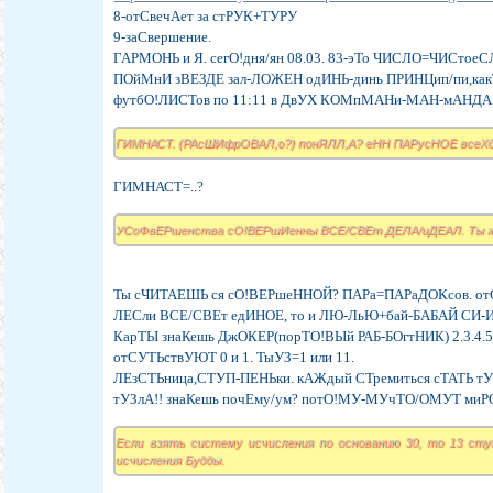
8-отСвечАет за стРУК+ТУРУ
9-заСвершение.
ГАРМОНЬ и Я. сегО!дня/ян 08.03. 83-эТо ЧИСЛО=ЧИСтоеС
ПОйМнИ зВЕЗДЕ зал-ЛОЖЕН одИНЬ-динь ПРИНЦип/пи,ка
футбО!ЛИСТов по 11:11 в ДвУХ КОМпМАНи-МАН-мАНДА
ГИМНАСТ. (РАсШИфрОВАЛ,о?) понЯЛЛ,А? еНН ПАРусНОЕ всеХда!
ГИМНАСТ=..?
УСоФвЕРшенства сО!ВЕРшИенны ВСЕ/СВЕт ДЕЛА/иДЕАЛ. Ты же
Ты сЧИТАЕШЬ ся сО!ВЕРшеННОЙ? ПАРа=ПАРаДОКсов. от
ЛЕСли ВСЕ/СВЕт едИНОЕ, то и ЛЮ-ЛьЮ+бай-БАБАЙ СИ-
КарТЫ знаКешь ДжОКЕР(порТО!ВЫй РАБ-БОгтНИК) 2.3.4.5.6.
отСУТЬствУЮТ 0 и 1. ТыУЗ=1 или 11.
ЛЕзСТЬница,СТУП-ПЕНЬки. кАЖдый СТремиться сТАТЬ тУ
тУЗлА!! знаКешь почЕму/ум? потО!МУ-МУчТО/ОМУТ миРО
Если взять систему исчисления по основанию 30, то 13 сту
исчисления Будды.