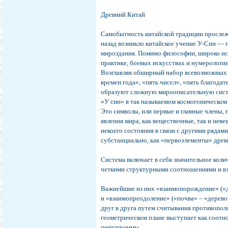
Древний Китай
Самобытность китайской традиции прослеж
назад возникло китайское учение У-Син —
мироздания. Помимо философии, широко ис
практике, боевых искусствах и нумерологии
Возглавляя обширный набор всевозможных п
времен года», «пять чисел», «пять благодате
образуют сложную мироописательную сист
«У син» в так называемом космогоническом п
Это символы, или первые и главные члены, 
явления мира, как вещественные, так и нев
некоего состояния в связи с другими рядами
субстанциально, как «первоэлементы» древ
Система включает в себя значительное кол
четкими структурными соотношениями и в
Важнейшие из них «взаимопорождение» («де
и «взаимопреодоление» («почва» – «дерево
друг в друга путем считывания противопол
геометрическом плане выступает как соотн
пентаграммы.