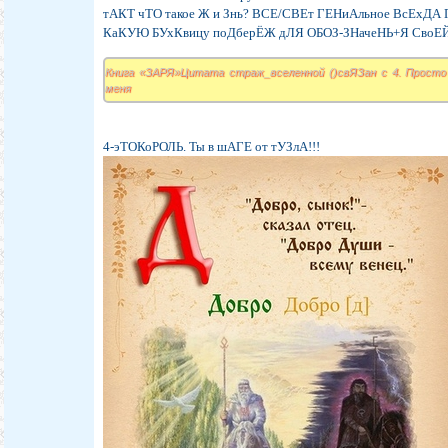
тАКТ чТО такое Ж и Знь? ВСЕ/СВЕт ГЕНиАльное ВсЕхДА 
КаКУЮ БУхКвицу поДберЁЖ дЛЯ ОБОЗ-ЗНачеНЬ+Я СвоЕЙ
Книга «ЗАРЯ»Цитата страж_вселенной ()свЯЗан с 4. Просто
меня
4-эТОКоРОЛЬ. Ты в шАГЕ от тУЗлА!!!