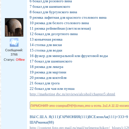
6 бокал для розового вина
7 бокал для шампанского
8 бокал для бургунского вина
9 рюмка лафитная для красного столового вина
10 рюмка для белого столового вина
11 рюмка рейнвейная (светлозеленая)
12 бокал для десертного вина
13 коньячная рюмка
14 стопка для виски
15 стопка для водки
Сообщений:
3766
16 фужер для минеральной или фруктовой воды
Статус:
Offline
17 бокал для шампанского
18 рюмка для ликера
19 рюмка для мартини
20 рюмка для коктейля
21 бокал для грога
22 бокал для чая или пунша
http://marketing.rbc.ru/reviews/alcohol/chapter5.shtml
ГАРМОНИЯ-это совершЕН(Н)ство,это и есть 1и1.А 11:11-космос
ВЫ С.Ш.А. Я(111)ГАРМОНИЯ(111)ВСЕленнАя(111)=333=9 но
ШАРманка(88)
http://content.foto.my.mail.ru/mail/pelmenschikov/_blogs/i-12