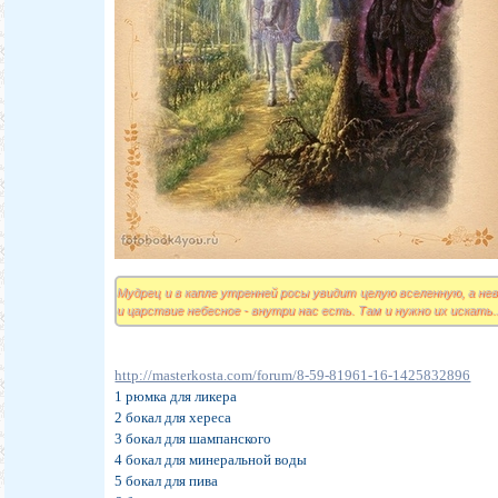
Мудрец и в капле утренней росы увидит целую вселенную, а нев
и царствие небесное - внутри нас есть. Там и нужно их искать.
http://masterkosta.com/forum/8-59-81961-16-1425832896
1 рюмка для ликера
2 бокал для хереса
3 бокал для шампанского
4 бокал для минеральной воды
5 бокал для пива