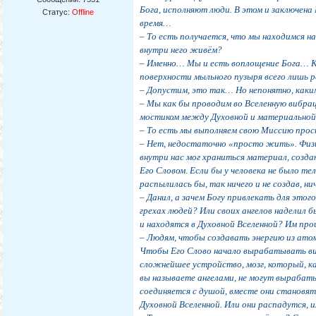
Бога, исполняют люди. В этом и заключен
Статус:
Offline
время…
– То есть получается, что мы находимся н
внутри него живём?
– Именно… Мы и есть воплощение Бога… Ка
поверхности мыльного пузыря всего лишь 
– Допустим, это так… Но непонятно, каки
– Мы как бы проводим во Вселенную вибрац
мостиком между Духовной и материальной
– То есть мы выполняем свою Миссию про
– Нет, недостаточно «просто жить». Физи
внутри нас мог храниться материал, созд
Его Словом. Если бы у человека не было те
распылилась бы, так ничего и не создав, ни
– Данил, а зачем Богу привлекать для этог
грехах людей? Или своих ангелов наделил 
и находятся в Духовной Вселенной? Им пр
– Людям, чтобы создавать энергию из ат
Чтобы Его Слово начало вырабатывать виб
сложнейшее устройство, мозг, который, к
вы называете ангелами, не могут вырабат
соединяется с душой, вместе они станов
Духовной Вселенной. Или они распадутся, 