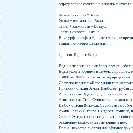
определённое сочетание основных качеств —
Холод + сухость = Земля
Холод + влажность = Вода
Тепло + влажность = Воздух
Тепло + сухость = Огонь
В натурфилософии Аристотеля также предпо
эфира, или начала движения.
Древняя Индия и Веды
Ведическое знание, наиболее полный сборни
Веды уходят корнями в глубокое прошлое, м
15000 до 20000 лет тому назад представляе
Согласно ведической традиции мир состоит 
Притхви - стихия Земли. Наиболее грубая с
Апас - стихия Воды. Cущность жидкого сос
Агни - стихия Огня. Cущность переходного
Вайю - стихия Воздуха. Cущность газообра
Акаша - стихия Эфира. Cущность тонкого, 
Стихия Эфира соответствующая как собств
различным полям, существующим в нем.
Прана - качество энергии или эфирное дых