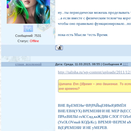
ну...ты периодически можешь проделывать т
...а если вместе с физическим телом=на корот
чтобы оно правильно функционировало...пот
пока есть Мысли =есть Время.
Сообщений:
7531
Статус:
Offline
страж_вселенной
Дата: Среда, 11.03.2015, 06:55 | Сообщение #
227
http://talisha.ru/wp-content/uploads/2011/1
Цитата Enn ()Время – это движение. То есть
вне времени?
ВНЕ ВрЕМЕНи=ВР(РАЙщЕННиЯ)ИМЁН
ВНЕ/ЕВН(УХ) ВРЕМЕНИ/И НЕ МЕР В(ЕСО
ПРАхВИЛЫ глАССяд,каЖДИй СЛОГ/ГОЛоС о
(УхОLOVный КОДеКс). ВРЕМЯ=ВЕРЕМ 
В(Е)РЕМЕНИ/ И НЕ уМЕРЕВ.