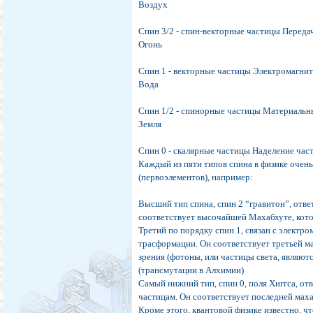
Воздух
Спин 3/2 - спин-векторные частицы Передач
Огонь
Спин 1 - векторные частицы Электромагнит
Вода
Спин 1/2 - спинорные частицы Материальны
Земля
Спин 0 - скалярные частицы Наделение част
Каждый из пяти типов спина в физике очен
(первоэлементов), например:
Высший тип спина, спин 2 “гравитон”, отве
соответствует высочайшей Махабхуте, кото
Третий по порядку спин 1, связан с электро
трасформации. Он соответствует третьей ма
зрения (фотоны, или частицы света, являют
(трансмутации в Алхимии)
Самый нижний тип, спин 0, поля Хиггса, от
частицам. Он соответствует последней мах
Кроме этого, квантовой физике известно, ч