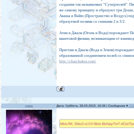
создания так называемых “Суперполей”. Пя
же самому принципу и образуют три Доши,
Акаша и Вайю (Пространство и Воздух) по
образуемой полями со спинами 2 и 3/2.
Агни и Джала (Огонь и Вода) порождают П
квантовой физики, возникающим от взаимоде
Притхви и Джала (Вода и Земля) порождают
образованной соединением полей со спином 
http://chaichakra.com/
эмма
Дата: Суббота, 28.03.2015, 16:36 | Сообщение #
23
МЫсЛИ, SMыS-sLOV-ВЫе ВЫ!круТтТ-АСЫ/Т