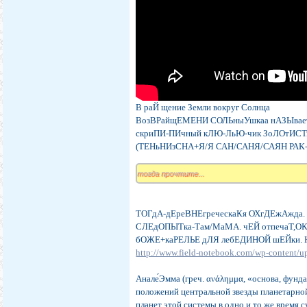
В раЙ щение Земли вокруг Солнца
ВозВРайщЕМЕНИ СОЛЬныУшкаа нАЗЫвае
скриПИ-ПИчный кЛЮ-ЛьЮ-чик ЗоЛОтИС
(ТЕНьНИзСНА+Я/Я САН/САНЯ/САЯН РАК
тогда прочтите...
ТОГдА-дЕреВНЕгреческаКя ОХгДЕжАжда.
СЛЕдОПЫТка-Там/МаМА. чЕЙ отпечаТ,О
бОЖЕ+каРЕЛЬЕ дЛЯ лебЕДИНОЙ шЕЙки
http://www.field-notebook.com/wp-content/
Анале́Эмма (греч. ανάλημμα, «основа, фун
положений центральной звезды планетарной
планет этой системы в одно и то же время с