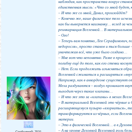
наблюдая, как пространства вокруг станов
единственная мысль: «Что со мной будет, 
– И что же со мной, Данил, произойдёт?
– Конечно же, ваше физическое тело исчез
как бы вывернется наизнанку… вслед за ч
реинкарнация Вселенной… В материальном
– Ого!
– Теперь вам понятно, Лев Серафимович, п
недоросля», просто станов и ться больше 
уничтожая всё, что уже было создано…
– Мне вот что непонятно. Разве в процесс
погибну ещё до того, как его стенки косну
– Нет. Если продолжить изъясняться обр
Вселенной сжиматься и расширяться «вн
Например, как в аккордеоне существуют от
Меха раздуваются – воздух проникает вн
выходит через такие клапаны…
– И что же это за «клапаны» в мехах Всел
– В материальной Вселенной это чёрные и 
расширяющемуся пузырю «взорваться», то 
трансформируются из чёрных, если Вселенн
материи.
– Это в физической Вселенной… а в Духовн
– А на уровне Духовной Вселенной роль бе
Сообщений:
7531