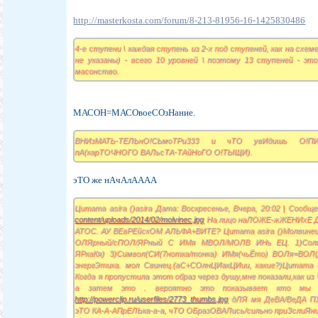
http://masterkosta.com/forum/8-213-81956-16-1425830486
4-е ступени \ каждая ступень из 2-х под ступеней, как на схе
не указаны) - всего 10 уровней \ поэтому 13 ступеней - эт
масонство.
МАСОН=МАСОвоеСОзНание.
ВНИзМАТЬ-ТЕЛЬнО!СЬмоТРи333 и чТО увИдишь О!П
пА(карТОЧНОГО ВАЛьсТА-ТАйНоГО О!ТЫЩИ).
эТО же нАчАлАААА
Цитата asira ()asira Дата: Воскресенье, Вчера, 20:02 | Сооб
content/uploads/2014/02/molvinec.jpg
На лицо наЛОЖЕ-жЖЕНИхЕ Дв
АТОС. АУ ВЕвРЕйскОМ АЛЬФА+ВИТЕ? Цитата asira ()Молвинец –
ОЛЯрный/сПОЛ/ЯРный С ИМя МВОЛ/МОЛВ ИНь ЕЦ. 1)Сол
ЯРкаКя) 3)Символ(СИ(7нотка/тонка) ИМя(чьЁто) ВОЛя=ВО
энергЭтика. мол Свинец.(аС+СОлнЦИакЦИии, какие?)Цитата
Когда я пропустила этот образ через душу,мне показали,как и
а затем это . вероятно это показывает кто мы и
http://powerclip.ru/userfiles/2773_thumbs.jpg
дЛЯ мя ДеВА/ВеДА ПУ
эТО КА-А-АПрЕЛЬка-а-а, чТО ОБразОВАЛись/сильно приЗслиЯни