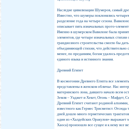
Наследие цивилизации Шумеров, самый дре
Известно, что шумеры поклонялись четырем
разделение года на четыре сезона. Вавилон
описывает пять изначальных прото-элементо
Именно в шумерском Вавилоне была принят
элементов, где четыре изначальных стихии
грандиозного строительства смогло бы дат
объединяющей стихии, что действительно с
менее, по преданиям, богам удалось предо
единого языка и истинного знания.
Древний Египет
В космогонии Древнего Египта все элемент
представлены в женском обличье. Нас инте
материнского лона, давшего начало всем ос
Земля – Уаджет и Хекет, Огонь – Мафдет, Се
Древний Египет считают родиной алхимии, а
известного как Гермес Трисмегист. Отсюда
дней дошло много герметических трактатов,
один из «Халдейских Оракулов» выражает м
Хаоса) произошло все сущее и к нему все в