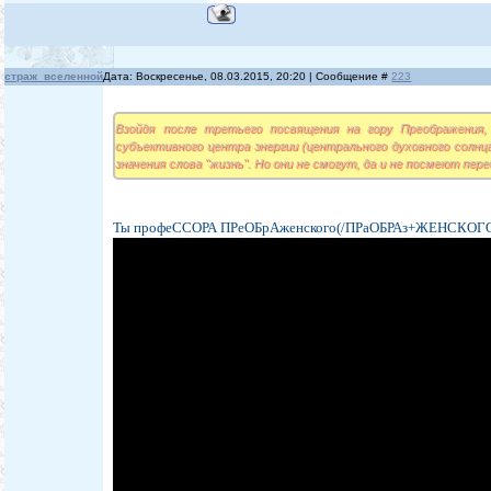
страж_вселенной
Дата: Воскресенье, 08.03.2015, 20:20 | Сообщение #
223
Взойдя после третьего посвящения на гору Преображения
субъективного центра энергии (центрального духовного солнц
значения слова "жизнь". Но они не смогут, да и не посмеют пер
Ты профеССОРА ПРеОБрАженского(/ПРаОБРАз+ЖЕНСКОГ