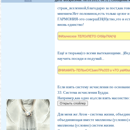
asira
Дата: Воскресенье, 08.03.2015, 08:51 | Сообщение 
страж_вселенной,благодарю за пост,как гов
мнением.Нет половинок,есть только целое и
ГАРМОНИЯ-это совершЕН(Н)ство,это и есть 
вновь единство!
ФИзическое ТЕЛО/ЛЕТО О!бёрТКА(Ч)
Ещё и тюрьма(со всеми вытекающими...)Ведь
научить:посиди и подумай...
ВНИзМАТЬ-ТЕЛЬнО!СЬмоТРи333 и чТО увИдиш
Если взять систему исчисления по основанию
33. Система исчисления Будды.
Например,как одно из,если взять масонство
Для меня же:Атом - система жизни, объедин
объединяющая вместе миллионы (условно) к
миллионы (условно) систем жизни.