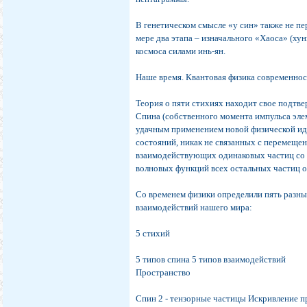
В генетическом смысле «у син» также не п
мере два этапа – изначального «Хаоса» (хун
космоса силами инь-ян.
Наше время. Квантовая физика современнос
Теория о пяти стихиях находит свое подтв
Спина (собственного момента импульса эл
удачным применением новой физической иде
состояний, никак не связанных с перемеще
взаимодействующих одинаковых частиц со 
волновых функций всех остальных частиц о
Со временем физики определили пять разны
взаимодействий нашего мира:
5 стихий
5 типов спина 5 типов взаимодействий
Пространство
Спин 2 - тензорные частицы Искривление пр